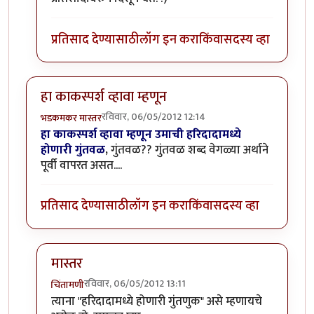
प्रतिसाद देण्यासाठी
लॉग इन करा
किंवा
सदस्य व्हा
हा काकस्पर्श व्हावा म्हणून
रविवार, 06/05/2012 12:14
भडकमकर मास्तर
हा काकस्पर्श व्हावा म्हणून उमाची हरिदादामध्ये
होणारी गुंतवळ
,
गुंतवळ?? गुंतवळ शब्द वेगळ्या अर्थाने
पूर्वी वापरत असत....
प्रतिसाद देण्यासाठी
लॉग इन करा
किंवा
सदस्य व्हा
मास्तर
रविवार, 06/05/2012 13:11
चिंतामणी
In reply to
हा काकस्पर्श व्हावा म्हणून
by
भडकमकर मास्तर
त्याना "हरिदादामध्ये होणारी गुंतणुक" असे म्हणायचे