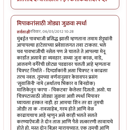
मिपाकरांसाठी जोड्या जुळवा स्पर्धा
रविवार, 06/05/2012 10:28
सर्वसाक्षी
मुंबईत पावभाजी प्रसिद्ध झाली म्हणताना तमाम शेट्ट्यांनी
आपापल्या हाटेलाच्या प्रवेशालगत तवा टाकला. भले
चव पावभाजीची नसेल पण जे चालते ते आपल्या मेनू
कार्डात असावे हा व्यवहार. सध्या जुना काळ, वाडे,
आलवणे वगैरेची छोट्या पडद्यावर चलती आहे म्हणताना
चित्रपट निर्माते - दिग्दर्शकांनी असा चित्रपट न काढला
तरच नवल. तुमच्या वर्णनानुसार केशवपन प्रसंग
'सुवासिनी' नामे (अर्थातच भिकार व बिनडोक)
मालिकेतुन 'कापा - चिकटवा' केलेला दिसतो. असो. या
चित्रपटासाठी जोड्या जुळवा अशी स्पर्धा मिपावर
घ्यायला हरकत नाही. हा आमचा शिन तर द्या तुमची
जोडी! ता क -रावसाहेब, गरम होते आणि वेळ
काढायचाच आहे म्हणुन असे काही भलते सलते
करण्याऐवजी ते दोन तास आणि पैसे सत्कारणी लावायचे
होते हो. मस्त दोन बिअर मारायच्यात. एक तुमची आणि