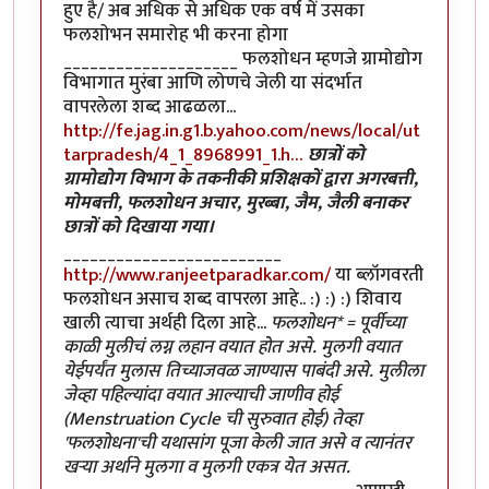
हुए है/ अब अधिक से अधिक एक वर्ष में उसका
फलशोभन समारोह भी करना होगा
____________________ फलशोधन म्हणजे ग्रामोद्योग
विभागात मुरंबा आणि लोणचे जेली या संदर्भात
वापरलेला शब्द आढळला...
http://fe.jag.in.g1.b.yahoo.com/news/local/ut
tarpradesh/4_1_8968991_1.h…
छात्रों को
ग्रामोद्योग विभाग के तकनीकी प्रशिक्षकों द्वारा अगरबत्ती,
मोमबत्ती, फलशोधन अचार, मुरब्बा, जैम, जैली बनाकर
छात्रों को दिखाया गया।
_________________________
http://www.ranjeetparadkar.com/
या ब्लॉगवरती
फलशोधन असाच शब्द वापरला आहे.. :) :) :) शिवाय
खाली त्याचा अर्थही दिला आहे...
फलशोधन* = पूर्वीच्या
काळी मुलीचं लग्न लहान वयात होत असे. मुलगी वयात
येईपर्यंत मुलास तिच्याजवळ जाण्यास पाबंदी असे. मुलीला
जेव्हा पहिल्यांदा वयात आल्याची जाणीव होई
(Menstruation Cycle ची सुरुवात होई) तेव्हा
'फलशोधना'ची यथासांग पूजा केली जात असे व त्यानंतर
खऱ्या अर्थाने मुलगा व मुलगी एकत्र येत असत.