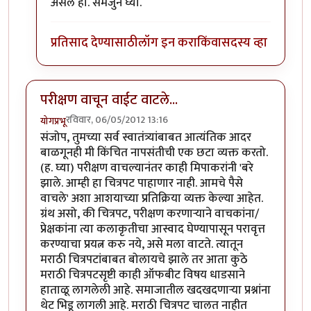
असेल हो. समजुन घ्या.
प्रतिसाद देण्यासाठी
लॉग इन करा
किंवा
सदस्य व्हा
परीक्षण वाचून वाईट वाटले...
रविवार, 06/05/2012 13:16
योगप्रभू
संजोप, तुमच्या सर्व स्वातंत्र्यांबाबत आत्यंतिक आदर
बाळगूनही मी किंचित नापसंतीची एक छटा व्यक्त करतो.
(ह. घ्या) परीक्षण वाचल्यानंतर काही मिपाकरांनी 'बरे
झाले. आम्ही हा चित्रपट पाहाणार नाही. आमचे पैसे
वाचले' अशा आशयाच्या प्रतिक्रिया व्यक्त केल्या आहेत.
ग्रंथ असो, की चित्रपट, परीक्षण करणार्‍याने वाचकांना/
प्रेक्षकांना त्या कलाकृतीचा आस्वाद घेण्यापासून परावृत्त
करण्याचा प्रयत्न करु नये, असे मला वाटते. त्यातून
मराठी चित्रपटांबाबत बोलायचे झाले तर आता कुठे
मराठी चित्रपटसृष्टी काही ऑफबीट विषय धाडसाने
हाताळू लागलेली आहे. समाजातील खदखदणार्‍या प्रश्नांना
थेट भिडू लागली आहे. मराठी चित्रपट चालत नाहीत