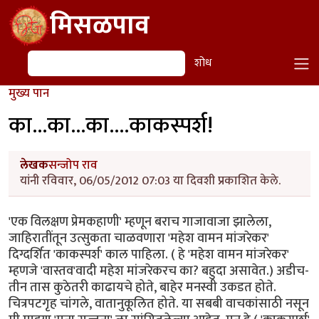
Skip to main content
मिसळपाव
शोध
शोध
मुख्य पान
का...का...का....काकस्पर्श!
लेखक
सन्जोप राव
यांनी रविवार, 06/05/2012 07:03 या दिवशी प्रकाशित केले.
'एक विलक्षण प्रेमकहाणी' म्हणून बराच गाजावाजा झालेला,
जाहिरातींतून उत्सुकता चाळवणारा 'महेश वामन मांजरेकर'
दिग्दर्शित 'काकस्पर्श' काल पाहिला. ( हे 'महेश वामन मांजरेकर'
म्हणजे 'वास्तव'वादी महेश मांजरेकरच का? बहुदा असावेत.) अडीच-
तीन तास कुठेतरी काढायचे होते, बाहेर मनस्वी उकडत होते.
चित्रपटगृह चांगले, वातानुकूलित होते. या सबबी वाचकांसाठी नसून