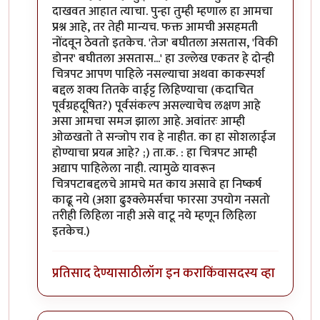
दाखवत आहात त्याचा. पुन्हा तुम्ही म्हणाल हा आमचा
प्रश्न आहे, तर तेही मान्यच. फक्त आमची असहमती
नोंदवून ठेवतो इतकेच. 'तेज' बघीतला असतास, 'विकी
डोनर' बघीतला असतास...' हा उल्लेख एकतर हे दोन्ही
चित्रपट आपण पाहिले नसल्याचा अथवा काकस्पर्श
बद्दल शक्य तितके वाईट्ट लिहिण्याचा (कदाचित
पूर्वग्रहदूषित?) पूर्वसंकल्प असल्याचेच लक्षण आहे
असा आमचा समज झाला आहे. अवांतरः आम्ही
ओळखतो ते सन्जोप राव हे नाहीत. का हा सोशलाईज
होण्याचा प्रयत्न आहे? ;) ता.क. : हा चित्रपट आम्ही
अद्याप पाहिलेला नाही. त्यामुळे यावरून
चित्रपटाबद्दलचे आमचे मत काय असावे हा निष्कर्ष
काढू नये (अशा ढुश्क्लेमर्सचा फारसा उपयोग नसतो
तरीही लिहिला नाही असे वाटू नये म्हणून लिहिला
इतकेच.)
प्रतिसाद देण्यासाठी
लॉग इन करा
किंवा
सदस्य व्हा