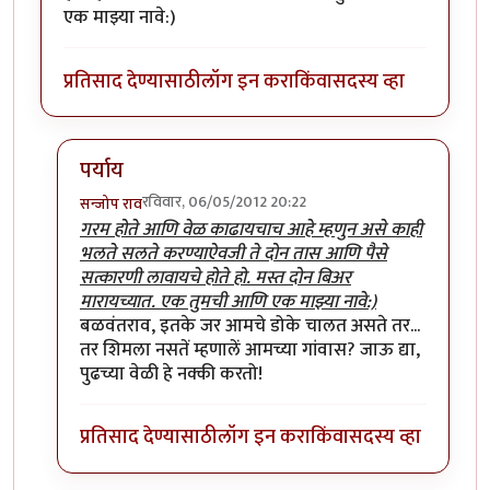
एक माझ्या नावे:)
प्रतिसाद देण्यासाठी
लॉग इन करा
किंवा
सदस्य व्हा
पर्याय
रविवार, 06/05/2012 20:22
सन्जोप राव
In reply to
मिपाकरांसाठी जोड्या जुळवा स्पर्धा
by
सर्वसाक्षी
गरम होते आणि वेळ काढायचाच आहे म्हणुन असे काही
भलते सलते करण्याऐवजी ते दोन तास आणि पैसे
सत्कारणी लावायचे होते हो. मस्त दोन बिअर
मारायच्यात. एक तुमची आणि एक माझ्या नावे:)
बळवंतराव, इतके जर आमचे डोके चालत असते तर...
तर शिमला नसतें म्हणालें आमच्या गांवास? जाऊ द्या,
पुढच्या वेळी हे नक्की करतो!
प्रतिसाद देण्यासाठी
लॉग इन करा
किंवा
सदस्य व्हा