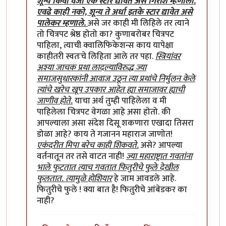
शून्य किंवा वजा एक स्टार द्यावेत असे गिरीश म्हणाला.
एवढे काही नको, शून्य ते अर्धा इतके स्टार द्यावेत असे
पालेकर म्हणाले.
असे जर काही मी लिहिले तर त्याने
तो चित्रपट श्रेष्ठ होतो का? कुणाबरोबर चित्रपट
पाहिला, त्याची क्वालिफिकेशन्स काय यापेक्षा
काहीतरी स्वतःचे लिहिता आले तर पहा.
स्त्रियांवर
अश्या जाचक प्रथा लादल्याविरुद्ध ज्या
समाजसुधारकांनी आवाज उठून त्या प्रथांचे निर्मुलन केले
त्यांचे खरेच खूप उपकार आहेत ह्या समाजावर ह्याची
जाणीव होते.
याचा अर्थ तुम्ही पाहिलेला व मी
पाहिलेला चित्रपट वेगळा आहे असा होतो. की
आपल्याला असा संदेश दिसू शकणारा एखादा तिसरा
डोळा आहे? काय ते गजानन महाराज जाणोत!
एकंदरीत मिपा बरेच काही शिकवते.
असे? आपल्या
वर्तनातून तर तसे वाटत नाही!
ज्या महाराष्ट्रात गवतांना
भाले फुटतात त्याच गवतात फितुरीचे फुले देखील
फुलतात. त्यामुळे होशियार
हे जाम आवडले आहे.
फितुरीचे फुले ! क्या बात है! फितुरीचे आंबेडकर का
नाही?