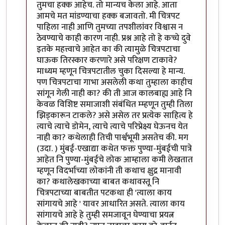
तुमचा हक्क आहेच. तो मान्यच केला आहे. आता
आमचे मत मांडण्याचा हक्क बजावतो. मी चित्रपट
पाहिला नाही आणि तुमच्या तपशीलांवर विश्वास न
ठेवण्याचे काही कारण नाही. प्रश्न आहे तो हे कच्चे दुवे
इतके महत्त्वाचे आहेत का की त्यामुळे चित्रपटाचा
घाऊक तिरस्कार करणारे असे परिक्षण टाकावे?
माध्यम म्हणून चित्रपटातील चुका दिसल्या हे मान्य.
पण चित्रपटाचा गाभा असलेली कथा तुम्हाला काहीच
सांगून गेली नाही का? की ती आज कालबाह्य आहे नि
केवळ विशिष्ट समाजाशी संबंधित म्म्हणून तुम्ही तिला
झिड्कारून टाकले? असे असेल तर प्रत्येक साहित्य हे
त्याचे त्याचे डोमेन, त्याचे त्याचे परिप्रेक्ष्य घेऊनच येत
नाही का? कथेलाही तिची पार्श्वभूमी असतेच की. मग
(उदा. ) मुंबई-एखाद्या कथेत फक्त पुण्या-मुंबईची पात्रे
आहेत नि पुण्या-मुंबईचे लोक आम्हाला कमी लेखतात
म्हणून विदर्भाच्या लोकांनी ती कथाच क्षुद्र मानावी
का? कथालेखकाच्या बाबत कथावस्तू नि
चित्रपटाच्या बाबतीत पटकथा ही 'त्याला काय
सांगायचे आहे ' यावर आधारित असते. त्याला काय
सांगायचे आहे हे तुम्ही समजावून घेण्याचा प्रयत्न