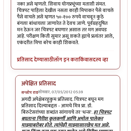
नका असे म्हणतो. शिवाय योगप्रभूंच्या मताशी संमत.
चित्रपट पाहिला देखील नसता काही मिपाकर पैसे वाचले
पैसे वाचले असे म्हणत ५०-१०० रुपये वाचवून कुठे
बंगला बांधायला जाणारेत ते देवच जाणे. पूर्वग्रहदुषित
मन ठेऊन जर चित्रपट बघणार असाल तर मग अवघड
आहे. परीक्षण किती सुमार असू शकते ह्याचे प्रत्यंतर आले,
एकंदरीत मिपा बरेच काही शिकवते.
प्रतिसाद देण्यासाठी
लॉग इन करा
किंवा
सदस्य व्हा
अपेक्षित प्रतिसाद
सोमवार, 07/05/2012 05:39
सन्जोप राव
In reply to
चित्रपट आजच पाहिला आहे.
by
अँग्री बर्ड
अगदी अपेक्षेबरहुकुम प्रतिसाद. चित्रपट बघून मग
प्रतिसाद दिल्याबद्दल - आमचे मित्र प्रा. डॉ.
बिरुटेसरांच्या शब्दांत सांगायचे तर 'धन्स'.
हा चित्रपट
बघताना गिरीश कुलकर्णी आणि अमोल पालेकर
माझ्याबरोबर होते. त्यांचेही माझ्यासारखेच मत आहे.