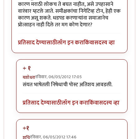
कारण मराठी लोकच ते बघत नाहीत, असे उपहासाने
वारंवार म्हटले जाते. समीक्षकांचा निगेटिव्ह टोन, हेही एक
कारण असू शकते. धडपड करणार्‍यांना समाजानेच
प्रोत्साहन नाही दिले तर मग कोण देणार?
प्रतिसाद देण्यासाठी
लॉग इन करा
किंवा
सदस्य व्हा
+ १
रविवार, 06/05/2012 17:05
यशोधरा
In reply to
परीक्षण वाचून वाईट वाटले...
by
योगप्रभू
संयत भाषेतली निषेधाची पोस्ट अतिशय आवडली.
प्रतिसाद देण्यासाठी
लॉग इन करा
किंवा
सदस्य व्हा
+१
रविवार, 06/05/2012 17:46
शुचि