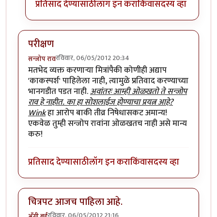
प्रतिसाद देण्यासाठी
लॉग इन करा
किंवा
सदस्य व्हा
परीक्षण
रविवार, 06/05/2012 20:34
सन्जोप राव
मतभेद व्यक्त करणार्‍या मित्रांपैकी कोणीही अद्याप
'काकस्पर्श' पाहिलेला नाही, त्यामुळे प्रतिवाद करण्याच्या
भानगडीत पडत नाही.
अवांतरः आम्ही ओळखतो ते सन्जोप
राव हे नाहीत. का हा सोशलाईज होण्याचा प्रयत्न आहे?
Wink
हा आरोप बाकी तीव्र निषेधासकट अमान्य!
एकवेळ तुम्ही सन्जोप रावांना ओळखतच नाही असे मान्य
करु!
प्रतिसाद देण्यासाठी
लॉग इन करा
किंवा
सदस्य व्हा
चित्रपट आजच पाहिला आहे.
रविवार, 06/05/2012 21:16
अँग्री बर्ड