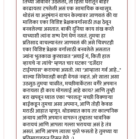
तिच्या जीवावर उठलेली, ती हिला घरातून बाहेर
काढायला टपलेली असं एक सामायिक कथासुत्र.
थोडंसं या अनुषंगानं वाचन केल्यावर जाणवलं की या
मालिका एका विशिष्ट प्रेक्षकवर्गासाठी ल़क्ष ठेवून
बनवलेल्या असतात. बाकी दुनिया काय शंख करते
याच्याशी त्यांना शष्प देणं घेणं नसतं. तुमचा हा
प्रतिसाद वाचल्यानंतर जाणवलं की असे चित्रपटही
एका विशिष्ट प्रेक्षक वर्गासाठी बनवलेले असतात
ज्यांना भुतकाळ कुरवाळत "अयाई गं, किती हाल
व्हायचे ना त्यांचे" म्हणत चार घटका "दर्जेदार
टाईमपास" करायचा असतो. त्या "आम्हाला गर्व आहे..."
वाल्या सिनेमातही काही वेगळं नव्हतं. अरे साला असा
उठसुठ तुमचा चाळीत, मच्छीमार्केटला वगैरे अपमान
करायला ही काय मोगलाई आहे काय? आणि तुम्ही
बरा खपवून घ्याल एका "फालतू" मच्छी विक्णार्‍या
बाईकडून तुमचा असा अपमान, आणि तोही केवळ
मराठी आहात म्हणून. थोडक्यात काय तर काल्पनिक
अन्याय आणि अपमान वापरुन तुम्हाला भावनिक
करायचं आणि आपला गल्ला भरायचा असं हे तंत्र
असतं. आणि आपण त्याला पुरते फसतो हे तुमच्या या
प्रतिसादावरुन दिसून येते. :)