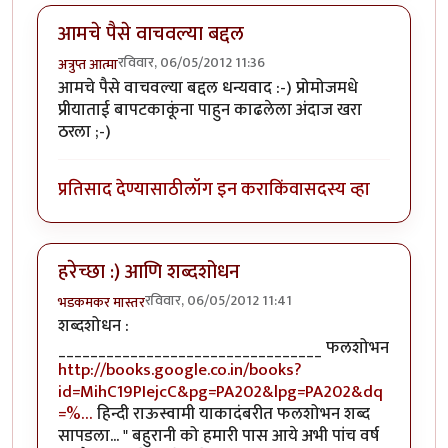
आमचे पैसे वाचवल्या बद्दल
रविवार, 06/05/2012 11:36
अत्रुप्त आत्मा
आमचे पैसे वाचवल्या बद्दल धन्यवाद :-) प्रोमोजमधे
प्रीयाताई बापटकाकूंना पाहुन काढलेला अंदाज खरा
ठरला ;-)
प्रतिसाद देण्यासाठी
लॉग इन करा
किंवा
सदस्य व्हा
हरेच्छा :) आणि शब्दशोधन
रविवार, 06/05/2012 11:41
भडकमकर मास्तर
शब्दशोधन :
_________________________________ फलशोभन
http://books.google.co.in/books?
id=MihC19PIejcC&pg=PA202&lpg=PA202&dq
=%…
हिन्दी राऊस्वामी याकादंबरीत फलशोभन शब्द
सापडला... " बहुरानी को हमारी पास आये अभी पांच वर्ष