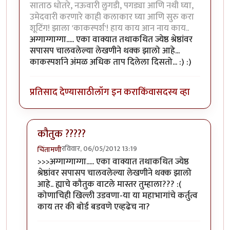
साताठ धोतरे, नऊवारी लुगडी, पगड्या आणि नथी घ्या,
उमेदवारी करणारे काही कलाकार घ्या आणि सुरु करा
शूटिंग! झाला 'काकस्पर्श'! हाय काय आन नाय काय..
अग्गाग्गाग्गा..... एका वाक्यात तथाकथित ज्येष्ठ श्रेष्ठांवर
सपासप चालवलेल्या लेखणीने थक्क झालो आहे...
काकस्पर्शाने अंमळ अधिक ताप दिलेला दिसतो... :) :)
प्रतिसाद देण्यासाठी
लॉग इन करा
किंवा
सदस्य व्हा
कौतुक ?????
रविवार, 06/05/2012 13:19
चिंतामणी
In reply to
हाण्ण....
by
भडकमकर मास्तर
>>>अग्गाग्गाग्गा..... एका वाक्यात तथाकथित ज्येष्ठ
श्रेष्ठांवर सपासप चालवलेल्या लेखणीने थक्क झालो
आहे.. ह्याचे कौतुक वाटले मास्तर तुम्हाला??? :(
कोणाचिही खिल्ली उडवणा-या या महाभागांचे कर्तुत्व
काय तर की बोर्ड बडवणे एव्हढेच ना?