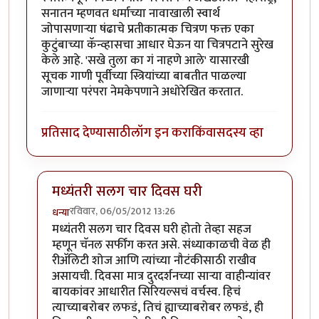
सनातन म्हणवत धर्माच्या नावाखाली स्वार्थ
जोपासणार्‍या षंढाचे प्रतीकात्मक चित्रण फक्त एका
कुटुंबाच्या कॅन्व्हासचा आधार घेऊन या चित्रपटाने सुरेख
केले आहे. 'सखे तुला का गं नाहणे आले' यासारखी
सूचक गाणी पूर्वीच्या स्त्रियांच्या बाबतीत पाळल्या
जाणार्‍या परंपरा नेमकेपणाने अधोरेखित करतात.
प्रतिसाद देण्यासाठी
लॉग इन करा
किंवा
सदस्य व्हा
मध्यंतरी सलग चार दिवस घरी
रविवार, 06/05/2012 13:26
धन्या
In reply to
काकस्पर्श' परंपरा, वचन,
by
अविनाशकुलकर्णी
मध्यंतरी सलग चार दिवस घरी होतो तेव्हा सहज
म्हणून चॅनल सर्फींग करत असे. संध्याकाळची वेळ ही
रीअ‍ॅलिटी शोज आणि त्यांच्या नौटंकीसाठी राखीव
असायची. दिवसा मात्र दुरदर्शनच्या सार्‍या वाहीन्यांवर
बायकांवर आधारीत सिरियल्सचं वर्चस्व. हिचं
त्याच्याबरोबर लफडं, तिचं ह्याच्याबरोबर लफडं, ही