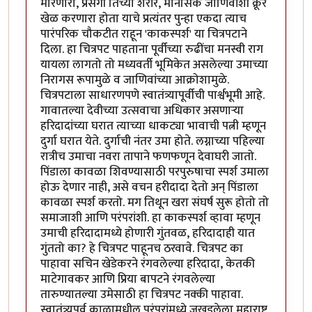
मारणारा, प्रसंगी तिच्या शरीर, मानसिक जाणिवांशी क्रूर
खेळ करणारा होता याचे प्रत्यंतर पुन्हा एकदा त्याच
पारंपरिक चौकटीत राहून 'काकस्पर्श' या चित्रपटाने
दिला. हा चित्रपट पाहताना पूर्वीच्या रुढींचा मनस्वी राग
यायला लागतो तो मध्यवर्ती भूमिकेत असलेल्या उमाच्या
निरागस रूपामुळे व जाणिवांच्या आक्रोशामुळे.
चित्रपटाला साधारणपणे स्वातंत्र्यापूर्वीची पार्श्वभूमी आहे.
गावातल्या देवीच्या उत्सवाचा अधिकार असणार्‍या
हरिदादांच्या घरात त्याच्या धाकट्या भावाची पत्नी म्हणून
दुर्गा घरात येते. दुर्गाची नंतर उमा होते. लग्नाच्या पहिल्या
रात्रीच उमाचा नवरा तापाने फणफणून देवाघरी जातो.
पिंडाला कावळा शिवण्यासाठी परपुरुषाचा स्पर्श उमाला
होऊ देणार नाही, असे वचन हरीदादा देतो अन् पिंडाला
कावळा स्पर्श करतो. मग तिथून खरा संघर्ष सुरू होतो तो
समाजाशी आणि परंपरांशी. हा काकस्पर्श व्हावा म्हणून
उमाची हरिदादामध्ये होणारी गुंतवळ, हरिदादाही यात
गुंततो का? हे चित्रपट पाहूनच ठरवावे. चित्रपट का
पाहावा सचिन खेडेकरने रंगवलेल्या हरिदादा, केतकी
माटेगावकर आणि प्रिया बापटने रंगवलेल्या
तारुण्यातल्या उमेसाठी हा चित्रपट नक्की पाहावा.
स्वातंत्र्यपूर्व काळामधील परंपरांमध्ये जखडलेला महाराष्ट्र,