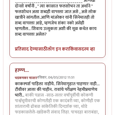
_________________________________ आणखी
दोनशे वर्षांनी , " त्या काळात फलशोभन ता अर्थाने "
फलशोधन असा शब्दही वापरला जात असे , असे लोक
खात्रीने सांगतील..आणि मांजरेकर यांनी सिनेमातही तो
शब्द वापरला आहे, म्हणजेच शंका नको असेही
म्हणतील... शिवाय उत्सुकता अशी की मूळ कथेत काय
शब्द वापरला असेल?
प्रतिसाद देण्यासाठी
लॉग इन करा
किंवा
सदस्य व्हा
हाण्ण....
रविवार, 06/05/2012 11:51
भडकमकर मास्तर
काकस्पर्श पाहिला नाहीये.. सिनेमागृहात पाहणार नाही....
टीवीवर आला की पाहीन.. रावांचे परीक्षण नेहमीप्रमाणेच
भारी...
बाकी पन्नास -साठ-सत्तर वर्षांपूर्वीची कोकणी
पार्श्वभूमीवरची कोणतीही एक कादंबरी घ्या, कोणीही एक
शांतारामी ढोबळ सांकेतिकी दिग्दर्शक घ्या, थोडे
फडकाळलेले-खांडेकरी संवाद लिहा. पाचदहा बाराबंद्या,