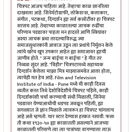
चित्रपट आजच पाहिला आहे. तेव्हाचा काळ छानरित्या
दाखवला आहे. सिनेमॅटोग्राफी, लोकेशन्स, कलाकार,
संगीत , पटकथा, दिग्दर्शन ह्या सर्व कसोटींवर हा चित्रपट
सरसच आहे. तेव्हाच्या काळातल्या जाचक रुढींचा
परिणाम पडद्यावर पाहता मन हादरते आणि स्त्रियांवर
अश्या जाचक प्रथा लादल्याविरुद्ध ज्या
समाजसुधारकांनी आवाज उठून त्या प्रथांचे निर्मुलन केले
त्यांचे खरेच खूप उपकार आहेत ह्या समाजावर ह्याची
जाणीव होते. " जन्म बाईचा ग बाईचा " हे गीत तर
निव्वळ सुंदर आहे. "विहीर" चित्रपटामध्ये सहाय्यक
दिग्दर्शन केलेला माझा मित्र माझ्यासमवेत आला होता,
त्याचेही मत हेच आहे. Film and Television
Institute of India - Pune मध्ये मी काही दिवस
व्यतीत करत तिथे देशोविदेशीचे चित्रपट पहिले, काही
दिग्दर्शकांशी चर्चा करण्याची संधी मिळाली, सिनेमा
पडद्यावर येण्याआधीची धडपड जवळून पहिली, ह्या
सगळ्यात जे ज्ञान मिळाले त्यावरून हा चित्रपट चांगलाच
आहे असे म्हणतो. चार स्टार देण्यास हरकत नसावी. फक्त
ती कथा १९३०-५० ह्या काळातली असल्याने आजच्या
काळातली परिमाणे त्या त्या पात्रांच्या वागण्याला लाऊ