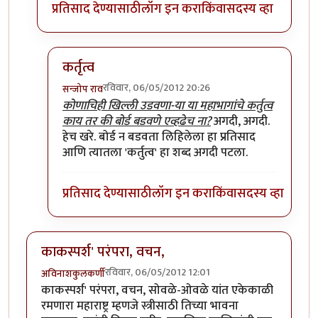
प्रतिसाद देण्यासाठी
लॉग इन करा
किंवा
सदस्य व्हा
कर्तृत्व
रविवार, 06/05/2012 20:26
सन्जोप राव
In reply to
कौतुक ?????
by
चिंतामणी
कोणाचिही खिल्ली उडवणा-या या महाभागांचे कर्तुत्व
काय तर की बोर्ड बडवणे एव्हढेच ना?
अगदी, अगदी.
हेच खरे. बोर्ड न बडवता लिहिलेला हा प्रतिसाद
आणि त्यातला 'कर्तुत्व' हा शब्द अगदी पटला.
प्रतिसाद देण्यासाठी
लॉग इन करा
किंवा
सदस्य व्हा
काकस्पर्श' परंपरा, वचन,
रविवार, 06/05/2012 12:01
अविनाशकुलकर्णी
काकस्पर्श' परंपरा, वचन, सोवळे-ओवळे यांत एकेकाळी
रमणारा महाराष्ट्र म्हणजे स्त्रीसाठी तिच्या भावना