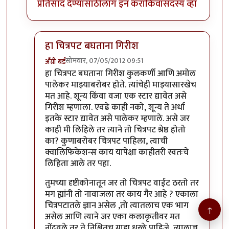
प्रतिसाद देण्यासाठी
लॉग इन करा
किंवा
सदस्य व्हा
हा चित्रपट बघताना गिरीश
सोमवार, 07/05/2012 09:51
अँग्री बर्ड
In reply to
अपेक्षित प्रतिसाद
by
सन्जोप राव
हा चित्रपट बघताना गिरीश कुलकर्णी आणि अमोल
पालेकर माझ्याबरोबर होते. त्यांचेही माझ्यासारखेच
मत आहे. शून्य किंवा वजा एक स्टार द्यावेत असे
गिरीश म्हणाला. एवढे काही नको, शून्य ते अर्धा
इतके स्टार द्यावेत असे पालेकर म्हणाले. असे जर
काही मी लिहिले तर त्याने तो चित्रपट श्रेष्ठ होतो
का? कुणाबरोबर चित्रपट पाहिला, त्याची
क्वालिफिकेशन्स काय यापेक्षा काहीतरी स्वतःचे
लिहिता आले तर पहा.
तुमच्या दृष्टीकोनातून जर तो चित्रपट वाईट ठरतो तर
मग ह्यांनी तो नावाजला तर काय गैर आहे ? एकाला
चित्रपटातले ज्ञान असेल ,तो त्यातलाच एक भाग
↑
असेल आणि त्याने जर एका कलाकृतीवर मत
नोंदवले तर ते निश्चितच ग्राह्य धरले पाहिजे, त्यालाच