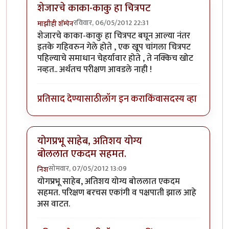
शेजारचे काका-काकु हा चित्रपट
रविवार, 06/05/2012 22:31
माझीही शॅम्पेन
In reply to
परीक्षण वाचून वाईट वाटले...
by
योगप्रभू
शेजारचे काका-काकु हा चित्रपट बघून आल्या नंतर
इतके गहिवरुन गेले होते , एक खूप चांगला चित्रपट
पहिल्याचे समाधान चेहर्यावार होते , ते नक्किच खोट
नव्हत.. अर्थतच परीक्षण आवडले नाही !
प्रतिसाद देण्यासाठी
लॉग इन करा
किंवा
सदस्य व्हा
योगप्रभू साहेब, अतिशय योग्य
बोललात एकदम सहमत.
सोमवार, 07/05/2012 13:09
निश
In reply to
परीक्षण वाचून वाईट वाटले...
by
योगप्रभू
योगप्रभू साहेब, अतिशय योग्य बोललात एकदम
सहमत. परिक्षण बरचस एकांगी व पक्षपाती झाल आहे
अस वाटत.