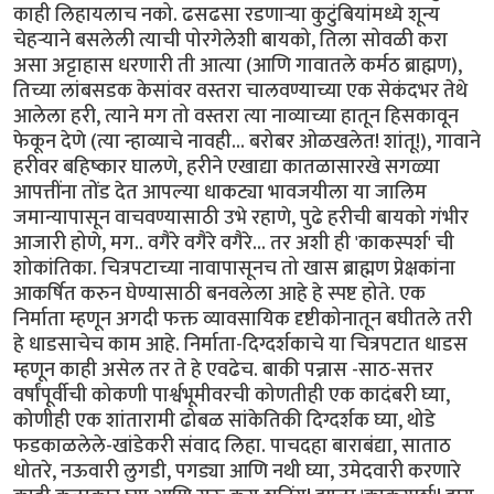
काही लिहायलाच नको. ढसढसा रडणार्‍या कुटुंबियांमध्ये शून्य
चेहर्‍याने बसलेली त्याची पोरगेलेशी बायको, तिला सोवळी करा
असा अट्टाहास धरणारी ती आत्या (आणि गावातले कर्मठ ब्राह्मण),
तिच्या लांबसडक केसांवर वस्तरा चालवण्याच्या एक सेकंदभर तेथे
आलेला हरी, त्याने मग तो वस्तरा त्या नाव्याच्या हातून हिसकावून
फेकून देणे (त्या न्हाव्याचे नावही... बरोबर ओळखलेत! शांतू!), गावाने
हरीवर बहिष्कार घालणे, हरीने एखाद्या कातळासारखे सगळ्या
आपत्तींना तोंड देत आपल्या धाकट्या भावजयीला या जालिम
जमान्यापासून वाचवण्यासाठी उभे रहाणे, पुढे हरीची बायको गंभीर
आजारी होणे, मग.. वगैरे वगैरे वगैरे... तर अशी ही 'काकस्पर्श' ची
शोकांतिका. चित्रपटाच्या नावापासूनच तो खास ब्राह्मण प्रेक्षकांना
आकर्षित करुन घेण्यासाठी बनवलेला आहे हे स्पष्ट होते. एक
निर्माता म्हणून अगदी फक्त व्यावसायिक दृष्टीकोनातून बघीतले तरी
हे धाडसाचेच काम आहे. निर्माता-दिग्दर्शकाचे या चित्रपटात धाडस
म्हणून काही असेल तर ते हे एवढेच. बाकी पन्नास -साठ-सत्तर
वर्षांपूर्वीची कोकणी पार्श्वभूमीवरची कोणतीही एक कादंबरी घ्या,
कोणीही एक शांतारामी ढोबळ सांकेतिकी दिग्दर्शक घ्या, थोडे
फडकाळलेले-खांडेकरी संवाद लिहा. पाचदहा बाराबंद्या, साताठ
धोतरे, नऊवारी लुगडी, पगड्या आणि नथी घ्या, उमेदवारी करणारे