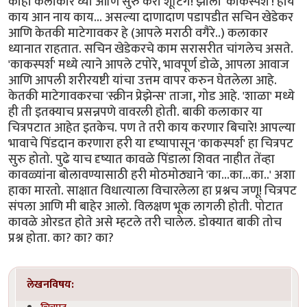
काही कलाकार घ्या आणि सुरु करा शूटिंग! झाला 'काकस्पर्श'! हाय
काय आन नाय काय... असल्या दाणादाण पडापडीत सचिन खेडेकर
आणि केतकी माटेगावकर हे (आपले मराठी वगैरे..) कलाकार
ध्यानात राहतात. सचिन खेडेकरचे काम सरासरीत चांगलेच असते.
'काकस्पर्श' मध्ये त्याने आपले टपोरे, भावपूर्ण डोळे, आपला आवाज
आणि आपली शरीरयष्टी यांचा उत्तम वापर करुन घेतलेला आहे.
केतकी माटेगावकरचा 'स्क्रीन प्रेझेन्स' ताजा, गोड आहे. 'शाळा' मध्ये
ही ती इतक्याच प्रसन्नपणे वावरली होती. बाकी कलाकार या
चित्रपटात आहेत इतकेच. पण ते तरी काय करणार बिचारे! आपल्या
भावाचे पिंडदान करणारा हरी या दृष्यापासून 'काकस्पर्श' हा चित्रपट
सुरु होतो. पुढे याच दृष्यात कावळे पिंडाला शिवत नाहीत तेंव्हा
कावळ्यांना बोलावण्यासाठी हरी मोठमोठ्याने 'का...का...का..' अशा
हाका मारतो. साक्षात विधात्याला विचारलेला हा प्रश्नच जणू! चित्रपट
संपला आणि मी बाहेर आलो. विलक्षण भूक लागली होती. पोटात
कावळे ओरडत होते असे म्हटले तरी चालेल. डोक्यात बाकी तोच
प्रश्न होता. का? का? का?
लेखनविषय: