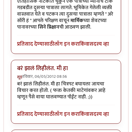
ऐतिहासिक नाटकात चुकून एक पात्राच्या म्यानाचे टोक
गडबडीत दुसर्‍या पात्राला लागते. भूमिकेत गेलेली व्यक्ती
वास्तवात येते व पटकन त्या दुसर्‍या पात्राला म्हणते " अरे
सॉरी हं " आपले परिक्षण वाचून
मार्मिक
च्या शेवटच्या
पानावरच्या
सिने प्रिक्षान
ची आठवण झाली.
प्रतिसाद देण्यासाठी
लॉग इन करा
किंवा
सदस्य व्हा
बरं झालं लिहीलंत. मी हा
रविवार, 06/05/2012 08:56
सूड
बरं झालं लिहीलंत. मी हा चित्रपट बघायला जायचा
विचार करत होतो. ( फक्त केतकी माटेगांवकर आहे
म्हणून पैसे वाया घालवण्यात पॉईंट नाही. ;))
प्रतिसाद देण्यासाठी
लॉग इन करा
किंवा
सदस्य व्हा