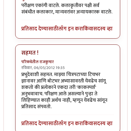
In reply to
परीक्षण वाचून वाईट वाटले...
by
योगप्रभू
परीक्षण एकांगी वाटले. कलाकृतीवर पक्षी सर्व
संबंधीत कलाकार, मान्यवरांवर अन्यायकारक वाटले.
प्रतिसाद देण्यासाठी
लॉग इन करा
किंवा
सदस्य व्हा
सहमत !
परिकथेतील राजकुमार
रविवार, 06/05/2012 19:35
In reply to
परीक्षण वाचून वाईट वाटले...
by
योगप्रभू
प्रभुदेवाशी सहमत. माझ्या चित्रपटाच्या टिचभर
ज्ञानावर आणि बोटभर अभ्यासावरती येवढेच सांगू
शकतो की प्रत्येकाने एकदा तरी 'काकस्पर्श'
अनुभवावाच. परिक्षण आले असल्याने पुन्हा ते
लिहिण्यात काही अर्थच नाही, म्हणून येवढेच सांगून
प्रतिसाद संपवतो.
प्रतिसाद देण्यासाठी
लॉग इन करा
किंवा
सदस्य व्हा