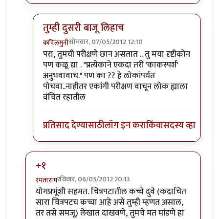
तुम्ही दुसरी बाजू लिहाच
सोमवार, 07/05/2012 12:10
कपिलमुनी
In reply to
सहमत !
by
परिकथेतील राजकुमार
परा, तुमची परीक्षणे छान असतात .. तु मचा दृष्टीकोन
पण कळू द्या . "प्रत्येकाने एकदा तरी 'काकस्पर्श'
अनुभवावाच." पण का ?? हे लोकांपर्यंत
पोचवा..नाहीतर एकांगी परीक्षण वाचून लोक ह्याला
वंचित रहातील
प्रतिसाद देण्यासाठी
लॉग इन करा
किंवा
सदस्य व्हा
+१
रविवार, 06/05/2012 20:13
रमताराम
In reply to
परीक्षण वाचून वाईट वाटले...
by
योगप्रभू
योगप्रभूंशी सहमत. चित्रपटातील कच्चे दुवे (कदाचित
सारा चित्रपटच कच्चा आहे असे तुम्ही म्हणत असाल,
तर तसे समजू) लेखात दाखवणे, तुमचे मत मांडणे हा