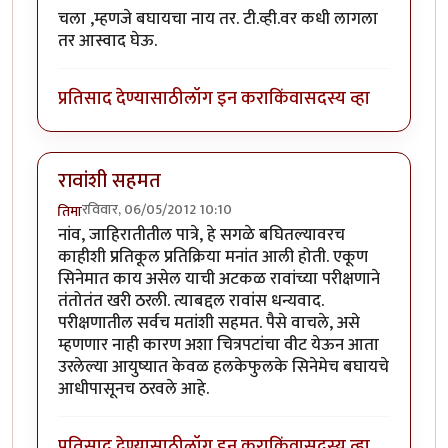
चला ,म्हणजे बघायचा नाय तर. टी.व्ही.वर कधी लागला
तर आस्वाद घेऊ.
प्रतिसाद देण्यासाठी
लॉग इन करा
किंवा
सदस्य व्हा
रावांशी सहमत
रविवार, 06/05/2012 10:10
तिमा
नांव, जाहिरातीतील पात्रे, हे सगळे बघितल्यावरच
काहीशी प्रतिकूल प्रतिक्रिया मनांत आली होती. एकूण
सिनेमात काय असेल याची अटकळ रावांच्या परीक्षणाने
तंतोतंत खरी ठरली. त्याबद्दल रावांस धन्यवाद.
परीक्षणातील सर्वच मतांशी सहमत. पैसे वाचले, असे
म्हणणार नाही कारण अशा चित्रपटांचा वीट येऊन आता
उरलेल्या आयुष्यात केवळ हलकेफुलके सिनेमेच बघायचे
आधीपासूनच ठरवले आहे.
प्रतिसाद देण्यासाठी
लॉग इन करा
किंवा
सदस्य व्हा