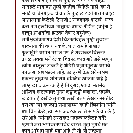
केलात की नाही? त्यात तुम्हाला काय बरे-वाईट
सापडले याबाबत तुम्ही काहीच लिहिले नाही. का ते
अगदीच बिनमहत्त्वाचे वाटले तुम्हाला? शांतारामांबद्दल
जाताजाता केलेली टिप्पणी अनावश्यक वाटली. माफ
करा पण हल्लीच्या 'पाश्चात्य-प्रभाव-पीडीत' (प्रभूंना हे
वाचून आश्वर्याचा झटका येणार बहुतेक)
समीक्षकांप्रमाणेच देशी चित्रपटांबद्दल तुम्ही तुच्छता
बाळगता की काय नकळे. शांताराम हे पाश्चात्य
फूटपट्टीने असोत नसोत पण ते सरसकट थिल्लर -
उथळ अथवा मनोरंजक चित्रपट काढणारे असे म्हणून
त्यांना बाजूला टाकणे हे थोडेसे अज्ञानमूलक असावे
का असा प्रश्न पडला आहे. उदाहरणे देऊ शकेन पण
एकतर तुम्हाला शांताराम चांगलेच ठाऊक आहे हे
आम्हाला ठाऊक आहे हे नि दुसरे, एकदा मतभेद
आहेतच म्हटल्यावर पुन्हा लठ्ठालठ्ठी कशाला. फडके,
खांडेकर हे देखील तुमच्या लेखी उत्तम लेखक नसतील
पण त्या त्या काळात समाजाच्या काही हिश्शांना त्यांनी
प्रभावित केले, त्या समाजघटकाला ते आपले वाटले हे
खरे आहे. त्यांनाही सरसकट 'फडकाळलेला' वगैरे
म्हणणे जरा अगोचरपणाचेच वाटते. मुद्दा तुमचे मत
काय आहे हा नाही मुद्दा आहे तो ती जी तुच्छता