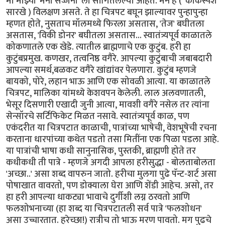
मी माझ्या 'मना सज्जना' ला सांगितलेल्या आहेत. मन हे ( 'काकस्पर्श'
सारखे ) विलक्षण असते. ते हा चित्रपट बघून झाल्यावर पुन्हापुन्हा
म्हणत होते, नुसताच मॉलमध्ये फिरला असतास, 'तेज' बघीतला
असतास, 'विकी डोनर' बघीतला असतास... स्वातंत्र्यपूर्व काळातले
कोकणातले एक खेडे. त्यातील ब्राह्मणाचे एक कुटुंब. हरी हा
कुटुंबप्रमुख. कणखर, तत्वनिष्ठ वगैरे. आपल्या कुटुंबाची जबाबदारी
आपल्या समर्थ,बळकट वगैरे खांद्यांवर पेलणारा. कुटुंब म्हणजे
बायको, पोरे, लहान भाऊ आणि एक सोवळी आत्या. या काळातले
चित्रपट, मालिका यांमध्ये केशवपन केलेली. लाल अलवणातली,
भेसूर दिसणारी एखादी जुनी आत्या, मावशी वगैरे नसेल तर त्यांना
सेन्सॉरचे सर्टिफिकेट मिळत नसावे. स्वातंत्र्यपूर्व काळ, पण
एकंदरीत या चित्रपटात काळाची, पात्रांच्या भाषेची, वेशभूषेची रचना
करताना धारपांच्या कथेत पडतो तसा मितींना एक पिळा पडला आहे.
या पात्रांची भाषा कधी सानुनासिक, पुस्तकी, ब्राह्मणी होते तर
कधीकधी ती पात्रे - म्हणजे अगदी आपला हरीसुद्धा - बोलताबोलता
'अच्छा..' असा शब्द वापरुन जातो. हरीचा मुलगा पुढे पॅन्ट-शर्ट असा
पोषाखात वावरतो, पण डोक्याला घेरा आणि शेंडी आहेच. असो, तर
हा हरी आपल्या धाकट्या भावाचे दुर्गीशी लग्न ठरवतो आणि
फलशोभनाच्या (हा शब्द या चित्रपटातली सर्व पात्रे 'फलशोधन'
असा उच्चारतात. हरेच्छा!) रात्रीच तो भाऊ मरण पावतो. मग पुढचे