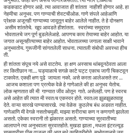
.
.
अनुभवते
काही
क्षण
असेच
जाणारअसतात
त्या
नंतर
टाळ्यांचा
.
.
कडकडाट
होणार
आहे
त्या
आवाजात ही
शांतता
नाहीशी
होणार
आहे
हा
.
.
नेहमीचा अनुभव
पण
गाण्याची
शेवटचीओळ
गाणे
संपले
आहेआणि
.
प्रेक्षक
अजूनही
गाण्याच्या
जादूतून
बाहेर
आलेले
नाहीत
ते
हे
दोनक्षण
.
.
असीम
शांततेचे
खूप
आवडते
हीशांतता
स्वरांच्या
समुद्रात
.
.
भोवतालचे
जग
पूर्ण
बुडलेलेआहे
आपणच
काय
तेयाच्या
बाहेर
आहोत
या
.
जगात
असूनहीत्याच्या
बाहेर
आहोत
भोवतालच्या
जगाला
साक्षी
भावाने
.
.
अनुभवतोय
गुरूजीनी
सांगतलेली
साधना
त्यातली
संबोधी
अवस्था
हीच
.
ती
.
ही
शांतता
संपूच
नये
असे
वाटतेय
हा
क्षण
अस्साच
थांबवूनठेवता
आला
....
तर
कितीछान
ना
घड्याळाचे
सगळे
काटे
घट्ट एकाच
जागी
चिकटवून
.
.
...
टाकावेत
एकही
क्षण
पुढे
जायला नको
असे
करता
आलेअसते
तर
.
आजच
कशाला
पण प्रत्येक
वेळे
हे
गाणेआले
की
हा
अनुभव येतोच
.
.
लोक
म्हणतात
की मी
गाण्यात
जीव
ओतून
गाते
असेलही
पण
हे
स्वरच
:
.
:
असे
आहेत
की
त्यात मी
स्वत
च
एकस्वर
होते
स्वत
ला
झुळझुळतवाहू
.
.
.
देते
वाऱ्या
सारखे
पाण्यासारखे
त्या
वेळेस
कुठलेच बंध
अडवत
नाहीत
.
गाणेआणि
मी
वेगळे
नसतोचमुळी
माझ्या
शरीराचा
कण
न
कणगाणे
झालेला
.
.
असतो
एकेका
स्वरानी
तो
झंकारत
असतो
गाण्याच्या
सुरवातीच्या
.
,
आलापाने
त्या
अनुभवाला
सुरवातहोते
मुखडा
झाला
मधला
इंटरल्यूड
.
चासतारीचा
पीस
वाजला
की
आत
मधे
काहितरीहोते
सभोवतालचे
जग