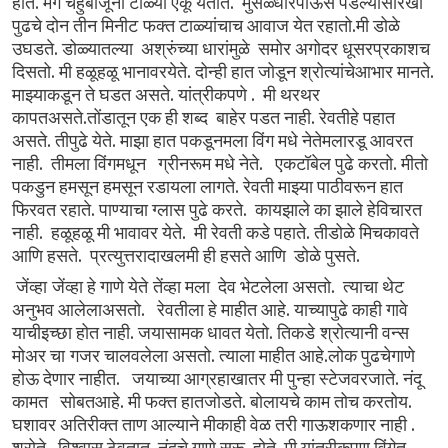
.
.
होते
मग
चहुबाजूनी
टाळ्या
ऐकू
येतात
मुसळ्धारपाऊस
पडल्यासारखा
.
पुढचे
दोन
तीन
मिनीट फक्त
टाळ्यांचाच
आवाज
येत
रहातो
मी
डोळे
.
उघडते
डोळ्यातल्या
अश्रुंच्या
धारांमुळे
समोर
अगोदर
धूसरप्रकाशच
.
.
.
दिसतो
मी
हळूहळू
भानावरयेते
दोन्ही
हात
जोडून
श्रोत्यांचेआभार
मानते
.
.
माझ्याकडून
ते
घडत
असते
यांत्रीकपणे
मी
थरथर
.
.
कापतअसते
तोंडातून
एक
ही
शब्द
बाहेर
पडत
नाही
रेवतीहे
पहात
.
.
असते
तीपुढे
येते
माझा
हात
पकडूनमला
विंग
मधे
नेतेमलारडू
आवरत
.
.
.
नाही
तीमला
विंगमधून
ग्रीनरूम
मधे
नेते
एकटॉबेल
पुढे
करतो
मीतो
.
पकडुन
हमसून
हमसून
रडायला
लागते
रेवती
माझ्या
पाठीवरून
हात
.
.
फिरवत
रहाते
पाण्याचा
ग्लास
पुढे
करते
कायझाले
का
झाले
हेविचारत
.
.
.
नाही
हळूहळू
मी
भावावर
येते
मी
रेवती
कडे
पहाते
तीडोळे
मिचकावते
.
.
आणि
हसते
प्रत्युत्तरादाखलमी
ही
हसते
आणि
डोळे
पुसते
.
जेंव्हा जेंव्हा
हे
गाणे
येते तेंव्हा
मला
देव
भेटलेला
असतो
त्याचा
थेट
.
.
अनुभव
आलेलाअसतो
रेवतीला
हे
माहीत
आहे
याच्यापुढे
काही
गावे
.
.
याचीइच्छा
होत
नाही
जयासामक
धावत
येतो
तिकडे श्रोत्यानी
वन्स
.
.
मोअर
चा गजर
चालवलेला
असतो
त्याला
माहीत
आहे
लोक
पुढचेगाणे
.
.
होऊ
देणार
नाहीत
जयाच्या
आग्रहाखातर
मी
पुन्हा
स्टेजवरजाते
नंदू
.
.
.
कामत
सोबतआहे
मी
फक्त
हातजोडते
बोलायचे
काम
तोच
करतोय
.
घशावर
अतिरीक्त
ताण
आल्याने
मीकाही
वेळ
तरी
गाऊशकणार
नाही
श्रोते
विश्वास
ठेवतात
नंदूचे
गाणे
सुरू
होते
मी
यांत्रीकपण
विंगेत