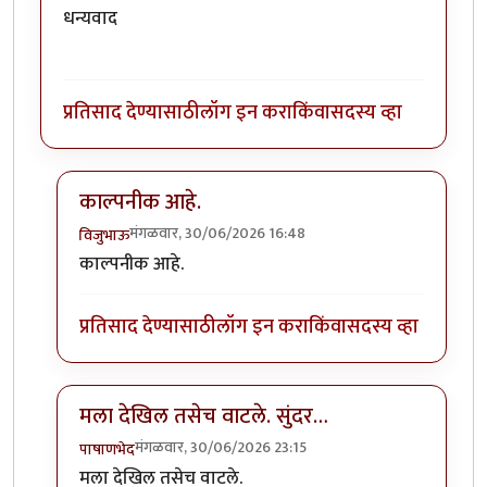
धन्यवाद
प्रतिसाद देण्यासाठी
लॉग इन करा
किंवा
सदस्य व्हा
काल्पनीक आहे.
मंगळवार, 30/06/2026 16:48
विजुभाऊ
In reply to
निशब्द
by
कर्नलतपस्वी
काल्पनीक आहे.
प्रतिसाद देण्यासाठी
लॉग इन करा
किंवा
सदस्य व्हा
मला देखिल तसेच वाटले. सुंदर…
मंगळवार, 30/06/2026 23:15
पाषाणभेद
In reply to
निशब्द
by
कर्नलतपस्वी
मला देखिल तसेच वाटले.