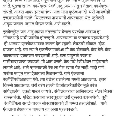
.
.
.
,
,
.
जाते
पुढचा
सगळा
कार्यक्रम
रेवती
नंदू
जया
ओढून
नेतात
कार्यक्रम
.
संपतो
आवरा
आवर
झाल्यानंतर
आता
मला
कुठेचअगदी
घरी
जायचीही
.
इच्छाउरलेली
नसते
थिएटरच्या
पायऱ्यानी
आपल्याला
थेट
कुठेतरी
.
.
अदृष्य
जगात
जगात
घेऊन
जावे
असे
वाटते
इतकेसुरेल
जग
अनुभवल्या
नंतरसमोर
येणारा
प्रत्येक
आवाज
हा
.
गोंगाटआहे
याची
जाणीव
होतरहाते
आपल्याला
या
जगातच
रहायचेआहे
.
ही
आठवण
प्रत्येकआवाज
करून
देत
रहातो
शेवटची
लोकल
दीड
.
.
.
वाजता
आहे
पण
त्या
ने
एकटीजाण्यापेक्षा
मी
कैब
बोलावते
कैब
येते
कैब
.
:
चालवणारा
एकतरुण
सरदारजी
आहे
मला
पाहूनतो
स्वत
च
.
.
गाडीचादरवाजा
उघडतो
मी
आत
बसते
कैब
मधे
रेडीओवर
माझेचगाणे
.
.
लागले
आहे
असे
म्हणतातकी
पेरु
ला
पेरु खाता
येत
नाही
माझे गाणे
.
श्रोता
म्हणून
मला
ऐकायला
मिळतनाही
गाणे
ऐकताना
.
.
रेकॉर्डिंगचीआठवण
येते
त्या
वेळेस
घडलेल्या गमती
आठवतात
इतर
.
किस्से
आठवतात
तरी
बरंय
हल्ली
डिजीटलरेकॉर्डिंग
मुळे
बरेच
.
.
सोपेझालंय
एकटे
गाउन
जायचे
संगीतकाराचा
आसिस्टन्ट
नंतर
मिक्स
.
.
करूनघेतो
एडिट
करताना
स्वरचुकला
तरी
दुरूस्त
करूनघेतो
पूर्वी
.
रेकॉर्डिंगला
सगळे
वादक
सोबतअसायचे
ती
गम्मत
हरवलीआहे
गाणे
.
ऐकताना
हेआपणच
गायलंय
का
असा
प्रश्नपडतो