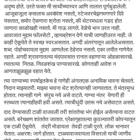
.
.
अदृष्य
होते
उरते
फक्त
मी
साथीच्यास्वर
आणि
तालात
पूर्णबुडालेली
का
,
आजूबाजूला
कसलाच
अव
श
नसतो
स्टेजवरचेझगमगणारे
दिवे
न
,
,
सतात
समोर ऐकणारा
श्रोता
नसतो
की
थेटरमधला
गडद होत
.
.
.
जाणारा
काळोखही
नसतो
मी
गाऊ
लागते
वेळेचे
भान
उरत
नाही
,
.
आवाजात
मुद्दाम
फॉलसेटो
व्हायब्रेशन
देणे
याची
जाणहीउरत
नाही
जे
.
.
काही
ऐकूयेते
ते
स्वच्छ
स्वरअसतात
अगदी
अंतरंगातून
आलेलेअसतात
.
शब्द
पोहोचवायला
मुद्दाम
आणलेला
ठेहेराव
नसतो
एका
लयीत
गाणेयेत
.
.
रहाते
अगदी
श्रावणातल्या
मंदपावसात
रानात
वहाणाऱ्या
ओहळासारखे
.
.
त्यातल्या
नितळ
निवळशंख
पाण्यासारखे
कोणताही
आवेश
न
.
आणताझुळझुळ
वहात
येते
.
त्या पाण्याच्या
स्पर्षाइतकेच
हे
गाणेही
अंगातएक
अनामिक
भावना
चेतवते
.
.
निदान
माझ्यातरी
माझ्या
भावना
थेट
श्रोत्यानही
जाणवतात
ते
मंत्रमुग्ध
.
.
होतात
त्यानाही
गाणे
संपुच
नये
असे
वाटते
गाण्या
नंतर
येणारी
ही
.
.
स्तब्धता
त्यानाहीहवी
हवी
असते
त्याचीधुंदी
उतरू
नये
असेवाटत
असते
दाद देण्यासाठी
टाळी
वाजवली
तरी शांततेचा
भंग
होईल
असेत्याना
वाटत
.
.
असते
बरेचक्षण
शांततेत
जातात
प्रेक्षागृहातल्या
कुठल्यातरी
कोपऱ्यातून
.
.
एक
टाळी
ऐकूयेते
तंद्री
मोडायला
तेवढी
टाळी
पुरते
लोक भानावर
.
:
.
येतात
अक्षरश
जागे
होतात
टाळ्यावाजवायला
विसरलो
याची
जाणीव