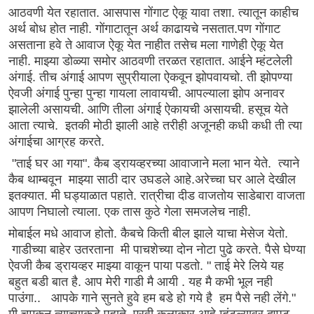
आठवणी येत रहातात. आसपास गोंगाट ऐकू यावा तशा. त्यातून काहीच
अर्थ बोध होत नाही. गोंगाटातून अर्थ काढायचे नसतात.पण गोंगाट
असताना हवे ते आवाज ऐकू येत नाहीत तसेच मला गाणेही ऐकू येत
नाही. माझ्या डोळ्या समोर आठवणी तरळत रहातात. आईने म्हंटलेली
अंगाई. तीच अंगाई आपण सुप्रीयाला ऐकवून झोपवायचो. ती झोपण्या
ऐवजी अंगाई पुन्हा पुन्हा गायला लावायची. आपल्याला झोप अनावर
झालेली असायची. आणि तीला अंगाई ऐकायची असायची. हसूच येते
आता त्याचे. इतकी मोठी झाली आहे तरीही अजूनही कधी कधी ती त्या
अंगाईचा आग्रह करते.
"ताई घर आ गया". कैब ड्रायव्हरच्या आवाजाने मला भान येते. त्याने
कैब थाम्बवून माझ्या साठी दार उघडले आहे.अरेच्चा घर आले देखील
इतक्यात. मी घड्याळात पहाते. रात्रीचा दीड वाजतोय साडेबारा वाजता
आपण निघालो त्याला. एक तास कुठे गेला समजलेच नाही.
मोबाईल मधे आवाज होतो. कैबचे किती बील झाले याचा मेसेज येतो.
गाडीच्या बाहेर उतरताना मी पाचशेच्या दोन नोटा पुढे करते. पैसे घेण्या
ऐवजी कैब ड्रायव्हर माझ्या वाकून पाया पडतो. " ताई मेरे लिये यह
बहुत बडी बात है. आप मेरी गाडी मै आयी . यह मै कभी भूल नही
पाउंगा.. आपके गाने सुनते हुवे हम बडे हो गये है हम पैसे नही लेंगे."
मी चमकून त्याच्याकडे पहाते. एरवी कलाकार आहे म्हंटल्यावर दुप्पट