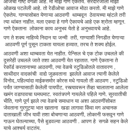
आजची गोष्ट वेगळी आहे. मी माझे गाणे ऐकतेय. सरदारजीला माझी
ओळख पटलेली आहे. तो रेडीओचा आवाज मोठा करतो. मी माझे गाणे
ऐकतेय. गाण्यासोबत येणाऱ्या आठवणी थाम्बवून ठेवायच्या म्हंटले तरी
त्या थांबत नाहीत. मला एकदा हे गाणे ऐकायचे आहे एक श्रोता म्हणून.
गाणे ऐकताना लोकाना काय अनुभव येतो हे अनुभवायचे आहे.
पण ते शक्य नाहिय्ये निदान या जन्मी तरी, गाण्याशी निगडीत येणाऱ्या
आठवणी पूर्ण पुसून टाकता यायला हव्यात, तरच ते शक्य होईल.
आठवणी अशा थाम्बवता येत नाहीत. पेन्सिल चे एक टोक उचलले की
दुसरेही उचलले जाते तशा आठवणी येत रहातात. गाणे ऐकताना ते
रेकॉर्ड करतानाच्या आठवणी, त्या वेळचे स्टुडिओतले वातावरण ,
साथीदार वादकांची वाद्ये जुळवताना झालेले आवाज त्यानी केलेले
विनोद,.पहिल्यांदा माईकसमोर कोरस मधे गायलो ती आठवण , स्टुडिओ
पर्यंत जाण्यासाठी केलेली पायपीट, रस्त्यावरून तेंव्हा चालाताना आलेला
खमंग वडापावचा घमघमाट. स्वतंत्र्पणे गायलेले पहिले गाणे. सुरवातीची
भीति, गाणे पूर्ण झाले त्या वेळचे समाधान या अशा आठवणींसोबत
जेवताना गुरगुट्या भात खाताना खडा लागावा किंवा मग अचानक
दाताखाली जीभ यावी तशा बोचणाऱ्या आठवणी, लोकानी फसवून गाणे
गाऊन घेतल्याच्या, पैसे बुडवल्या आठवणी . आपण हे सगळे सहन केले
याचे आश्चर्य वाटतंय.