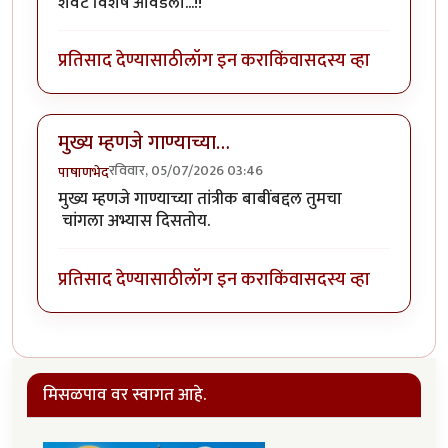
शेवट विशेष आवडला...!!
प्रतिसाद देण्यासाठी
लॉग इन करा
किंवा
सदस्य व्हा
मुख्य म्हणजे गाण्याच्या…
रविवार, 05/07/2026 03:46
पाषाणभेद
मुख्य म्हणजे गाण्याच्या तांत्रीक बाबींबद्दल तुमचा
चांगला अभ्यास दिसतोय.
प्रतिसाद देण्यासाठी
लॉग इन करा
किंवा
सदस्य व्हा
मिसळपाव वर स्वागत आहे.