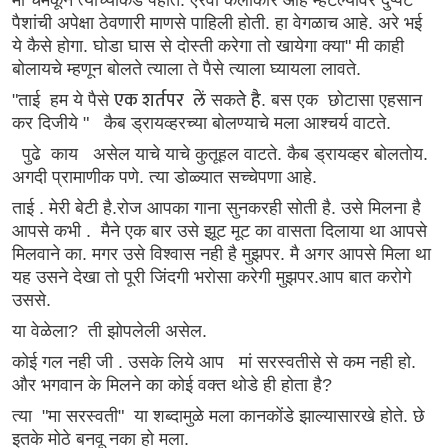
पैशांची अपेक्षा ठेवणारी माणसे पाहिली होती. हा वेगळाच आहे. अरे भई
ये कैसे होगा. घोडा घास से दोस्ती करेगा तो खायेगा क्या" मी काही
बोलायचे म्हणून बोलते त्याला ते पैसे त्याला घ्यायला लावते.
एक शर्तपर
लें
है
"ताई हम ये पैसे
सकतेे
. बस एक छोटासा एहसान
कर दिजीये " कैब ड्रायव्हरच्या बोलण्याचे मला आश्चर्य वाटते.
पुढे काय असेल याचे याचे कुतूहल वाटते. कैब ड्रायव्हर बोलतोय.
अगदी प्रामाणीक पणे. त्या डोळ्यात सच्चेपणा आहे.
ताई . मेरी बेटी है.रोज आपका गाना सुनकरही सोती है. उसे मिलना है
आपसे कभी . मैने एक बार उसे झूट मूट का वासता दिलाया था आपसे
मिलवाने का. मगर उसे विश्वास नही है मुझपर. मै अगर आपसे मिला था
यह उसने देखा तो पूरी जिंदगी भरोसा करेगी मुझपर.आप बात करोगे
उससे.
या वेळेला? ती झोपलेली असेल.
कोई गल नही जी . उसके लिये आप मां सरस्वतीसे से कम नही हो.
और भगवान के मिलने का कोई वक्त थोडे ही होता है?
त्या "मा सरस्वती" या शब्दामुळे मला कानकोंडे झाल्यासारखे होते. छे
इतके मोठे बनवू नका हो मला.