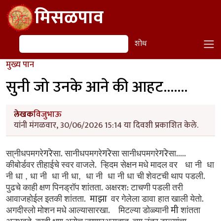
Skip to main content
मिसळपाव
शोध
शोध
मुख्य पान
सुनी जो उनके आने की आहट.......
लेखक
विजुभाऊ
यांनी मंगळवार, 30/06/2026 15:14 या दिवशी प्रकाशित केले.
गरे
.
गरे
गरे
.....
सा्नीधपमगरे
सा
सानीधपमगरे
सा
सानीधपमगरे
सा
.
कीबोर्डवर
तीहाईचे
स्वर
वाजले
ऱ्हिदम सेक्षन
मधे
मादल
वर धा नी धा
.
नी धा , धा नी धा नी धा, धा नी धा नी धा ची
शेवटची
थाप पडली
.
:
पुढचे
काही
क्षण
पिनड्रॉप
शांतता
अक्षरश
टाचणी
पडली
तरी
. माझा
.
आवाजहोईल
इतकी
शांतता
वर
गेलेला
डावा हात
खाली
येतो
.
मी
अगदीस्लो
मोशन
मधे
आल्यासारखा
मिटल्या
डोळ्यानी
शांतता