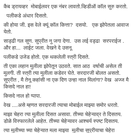
कैब ड्रायव्हर मोबाईलवर एक नंबर लावतो.व्हिडीऑ कॉल सुरु करतो.
पलीकडे अंधार दिसतो.
की होया जी. इस वेले क्यूं कॉल कित्ता? दसयो. एक झोपेतला आवाज
येतो.
साड्ढी गल सुण. सुप्रीत नु जगा देणा. उस लई वड्ढा सरपराईज .
और हा... लाईट जला. वेखने दे उसनू
पलीकडे उजेड होतो. एक थकलेली स्त्री दिसते.
ती एका लहान मुलीला झोपेतून उठवते. सात आठ वर्षाची असेल ती
मुलगी. ती स्त्री त्या मुलीला कडेवर घेते. सरदारजी बोलत असतो.
सुप्रीत , मै तेनू कहांसी ना एक दिण उन्हा नाल मिलांगा? वेख अज्ज मै
किसदे नाल हा!
किसदे नाल हो प्पापा.
वेख ....असे म्हणत सरदारजी त्याचा मोबाईल माझ्या समोर धरतो.
माझा चेहरा त्या मुलीला दिसत असावा. तीच्या चेहेऱ्याव्र ते दिसतय.
डोळे विस्फारलेले आहेत. तीच्या चेहेऱ्यावर आश्चर्य स्पष्ट दिसतय.
त्या मुलीच्या च्या चेहेऱ्यात मला माझ्या मुलीचा सुप्रीयाचा चेहेरा