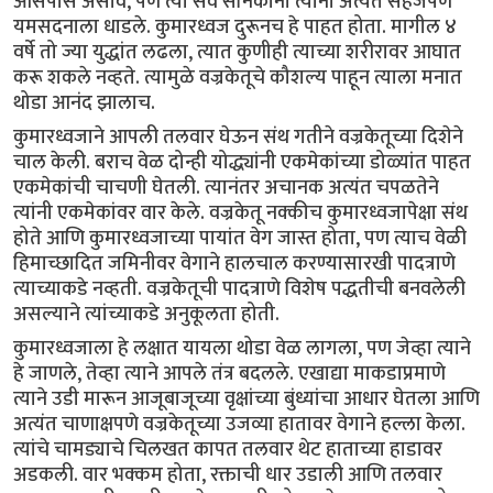
आसपास असावे, पण त्या सर्व सैनिकांना त्यांनी अत्यंत सहजपणे
यमसदनाला धाडले. कुमारध्वज दुरूनच हे पाहत होता. मागील ४
वर्षे तो ज्या युद्धांत लढला, त्यात कुणीही त्याच्या शरीरावर आघात
करू शकले नव्हते. त्यामुळे वज्रकेतूचे कौशल्य पाहून त्याला मनात
थोडा आनंद झालाच.
कुमारध्वजाने आपली तलवार घेऊन संथ गतीने वज्रकेतूच्या दिशेने
चाल केली. बराच वेळ दोन्ही योद्ध्यांनी एकमेकांच्या डोळ्यांत पाहत
एकमेकांची चाचणी घेतली. त्यानंतर अचानक अत्यंत चपळतेने
त्यांनी एकमेकांवर वार केले. वज्रकेतू नक्कीच कुमारध्वजापेक्षा संथ
होते आणि कुमारध्वजाच्या पायांत वेग जास्त होता, पण त्याच वेळी
हिमाच्छादित जमिनीवर वेगाने हालचाल करण्यासारखी पादत्राणे
त्याच्याकडे नव्हती. वज्रकेतूची पादत्राणे विशेष पद्धतीची बनवलेली
असल्याने त्यांच्याकडे अनुकूलता होती.
कुमारध्वजाला हे लक्षात यायला थोडा वेळ लागला, पण जेव्हा त्याने
हे जाणले, तेव्हा त्याने आपले तंत्र बदलले. एखाद्या माकडाप्रमाणे
त्याने उडी मारून आजूबाजूच्या वृक्षांच्या बुंध्यांचा आधार घेतला आणि
अत्यंत चाणाक्षपणे वज्रकेतूच्या उजव्या हातावर वेगाने हल्ला केला.
त्यांचे चामड्याचे चिलखत कापत तलवार थेट हाताच्या हाडावर
अडकली. वार भक्कम होता, रक्ताची धार उडाली आणि तलवार