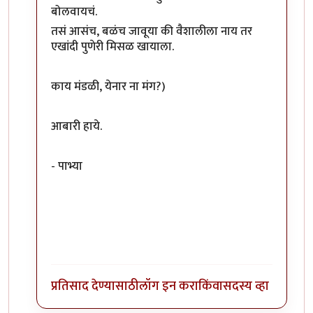
बोलवायचं.
तसं आसंच, बळंच जावूया की वैशालीला नाय तर
एखांदी पुणेरी मिसळ खायाला.
काय मंडळी, येनार ना मंग?)
आबारी हाये.
- पाभ्या
प्रतिसाद देण्यासाठी
लॉग इन करा
किंवा
सदस्य व्हा