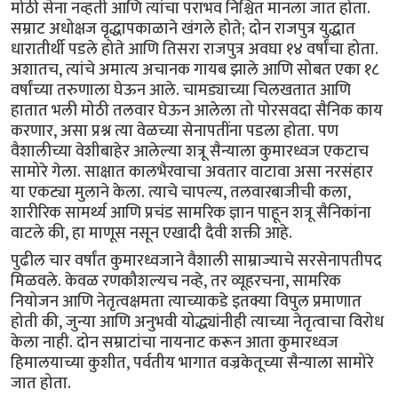
मोठी सेना नव्हती आणि त्यांचा पराभव निश्चित मानला जात होता.
सम्राट अधोक्षज वृद्धापकाळाने खंगले होते; दोन राजपुत्र युद्धात
धारातीर्थी पडले होते आणि तिसरा राजपुत्र अवघा १४ वर्षांचा होता.
अशातच, त्यांचे अमात्य अचानक गायब झाले आणि सोबत एका १८
वर्षांच्या तरुणाला घेऊन आले. चामड्याच्या चिलखतात आणि
हातात भली मोठी तलवार घेऊन आलेला तो पोरसवदा सैनिक काय
करणार, असा प्रश्न त्या वेळच्या सेनापतींना पडला होता. पण
वैशालीच्या वेशीबाहेर आलेल्या शत्रू सैन्याला कुमारध्वज एकटाच
सामोरे गेला. साक्षात कालभैरवाचा अवतार वाटावा असा नरसंहार
या एकट्या मुलाने केला. त्याचे चापल्य, तलवारबाजीची कला,
शारीरिक सामर्थ्य आणि प्रचंड सामरिक ज्ञान पाहून शत्रू सैनिकांना
वाटले की, हा माणूस नसून एखादी दैवी शक्ती आहे.
पुढील चार वर्षांत कुमारध्वजाने वैशाली साम्राज्याचे सरसेनापतीपद
मिळवले. केवळ रणकौशल्यच नव्हे, तर व्यूहरचना, सामरिक
नियोजन आणि नेतृत्वक्षमता त्याच्याकडे इतक्या विपुल प्रमाणात
होती की, जुन्या आणि अनुभवी योद्ध्यांनीही त्याच्या नेतृत्वाचा विरोध
केला नाही. दोन सम्राटांचा नायनाट करून आता कुमारध्वज
हिमालयाच्या कुशीत, पर्वतीय भागात वज्रकेतूच्या सैन्याला सामोरे
जात होता.