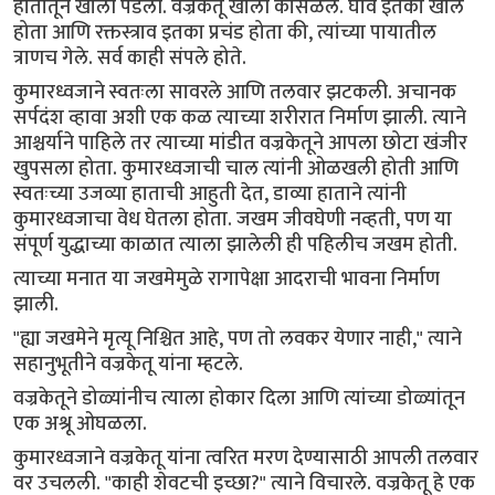
हातातून खाली पडली. वज्रकेतू खाली कोसळले. घाव इतका खोल
होता आणि रक्तस्त्राव इतका प्रचंड होता की, त्यांच्या पायातील
त्राणच गेले. सर्व काही संपले होते.
कुमारध्वजाने स्वतःला सावरले आणि तलवार झटकली. अचानक
सर्पदंश व्हावा अशी एक कळ त्याच्या शरीरात निर्माण झाली. त्याने
आश्चर्याने पाहिले तर त्याच्या मांडीत वज्रकेतूने आपला छोटा खंजीर
खुपसला होता. कुमारध्वजाची चाल त्यांनी ओळखली होती आणि
स्वतःच्या उजव्या हाताची आहुती देत, डाव्या हाताने त्यांनी
कुमारध्वजाचा वेध घेतला होता. जखम जीवघेणी नव्हती, पण या
संपूर्ण युद्धाच्या काळात त्याला झालेली ही पहिलीच जखम होती.
त्याच्या मनात या जखमेमुळे रागापेक्षा आदराची भावना निर्माण
झाली.
"ह्या जखमेने मृत्यू निश्चित आहे, पण तो लवकर येणार नाही," त्याने
सहानुभूतीने वज्रकेतू यांना म्हटले.
वज्रकेतूने डोळ्यांनीच त्याला होकार दिला आणि त्यांच्या डोळ्यांतून
एक अश्रू ओघळला.
कुमारध्वजाने वज्रकेतू यांना त्वरित मरण देण्यासाठी आपली तलवार
वर उचलली. "काही शेवटची इच्छा?" त्याने विचारले. वज्रकेतू हे एक