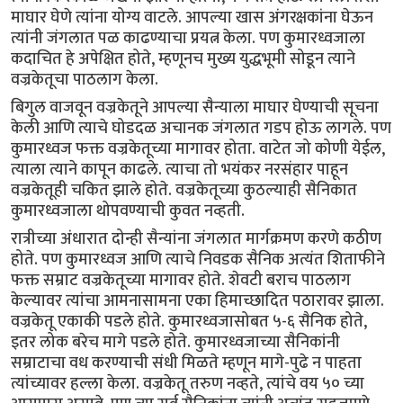
माघार घेणे त्यांना योग्य वाटले. आपल्या खास अंगरक्षकांना घेऊन
त्यांनी जंगलात पळ काढण्याचा प्रयत्न केला. पण कुमारध्वजाला
कदाचित हे अपेक्षित होते, म्हणूनच मुख्य युद्धभूमी सोडून त्याने
वज्रकेतूचा पाठलाग केला.
बिगुल वाजवून वज्रकेतूने आपल्या सैन्याला माघार घेण्याची सूचना
केली आणि त्याचे घोडदळ अचानक जंगलात गडप होऊ लागले. पण
कुमारध्वज फक्त वज्रकेतूच्या मागावर होता. वाटेत जो कोणी येईल,
त्याला त्याने कापून काढले. त्याचा तो भयंकर नरसंहार पाहून
वज्रकेतूही चकित झाले होते. वज्रकेतूच्या कुठल्याही सैनिकात
कुमारध्वजाला थोपवण्याची कुवत नव्हती.
रात्रीच्या अंधारात दोन्ही सैन्यांना जंगलात मार्गक्रमण करणे कठीण
होते. पण कुमारध्वज आणि त्याचे निवडक सैनिक अत्यंत शिताफीने
फक्त सम्राट वज्रकेतूच्या मागावर होते. शेवटी बराच पाठलाग
केल्यावर त्यांचा आमनासामना एका हिमाच्छादित पठारावर झाला.
वज्रकेतू एकाकी पडले होते. कुमारध्वजासोबत ५-६ सैनिक होते,
इतर लोक बरेच मागे पडले होते. कुमारध्वजाच्या सैनिकांनी
सम्राटाचा वध करण्याची संधी मिळते म्हणून मागे-पुढे न पाहता
त्यांच्यावर हल्ला केला. वज्रकेतू तरुण नव्हते, त्यांचे वय ५० च्या