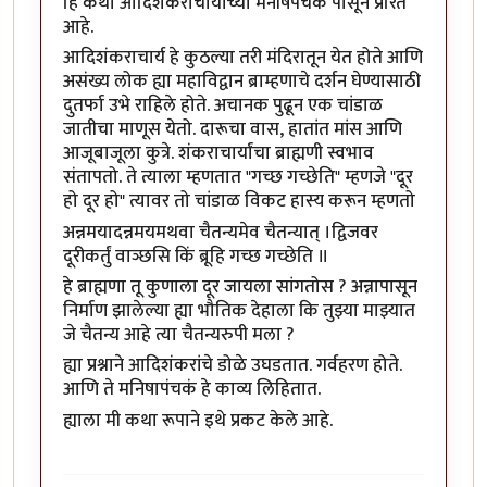
हि कथा आदिशंकराचार्यांच्या मनीषपंचकं पासून प्रेरित
आहे.
आदिशंकराचार्य हे कुठल्या तरी मंदिरातून येत होते आणि
असंख्य लोक ह्या महाविद्वान ब्राम्हणाचे दर्शन घेण्यासाठी
दुतर्फा उभे राहिले होते. अचानक पुढून एक चांडाळ
जातीचा माणूस येतो. दारूचा वास, हातांत मांस आणि
आजूबाजूला कुत्रे. शंकराचार्यांचा ब्राह्मणी स्वभाव
संतापतो. ते त्याला म्हणतात "गच्छ गच्छेति" म्हणजे "दूर
हो दूर हो" त्यावर तो चांडाळ विकट हास्य करून म्हणतो
अन्नमयादन्नमयमथवा चैतन्यमेव चैतन्यात् ।द्विजवर
दूरीकर्तुं वाञ्छसि किं ब्रूहि गच्छ गच्छेति ॥
हे ब्राह्मणा तू कुणाला दूर जायला सांगतोस ? अन्नापासून
निर्माण झालेल्या ह्या भौतिक देहाला कि तुझ्या माझ्यात
जे चैतन्य आहे त्या चैतन्यरुपी मला ?
ह्या प्रश्नाने आदिशंकरांचे डोळे उघडतात. गर्वहरण होते.
आणि ते मनिषापंचकं हे काव्य लिहितात.
ह्याला मी कथा रूपाने इथे प्रकट केले आहे.