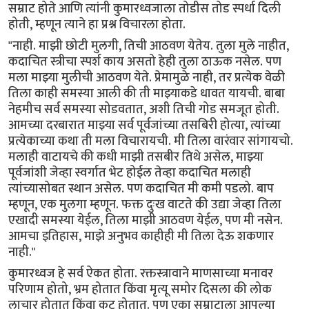
सम्राट होते आणि त्यांनी कुमारध्वजाला तोडीस तोड स्पर्धा दिली
होती, म्हणून त्याने हा प्रश्न विचारला होता.
"नाही. माझी छोटी मुलगी, तिची आठवण येतेय. तुला मुले नाहीत,
कदाचित स्त्रीचा स्पर्श काय असतो हेही तुला ठाऊक नसेल. पण
मला माझ्या मुलीची आठवण येते. प्रेमामुळे नाही, तर प्रत्येक वेळी
तिला काही समस्या आली की ती माझ्याकडे धावत यायची. बाबा
नेहमीच सर्व समस्या सोडवतात, अशी तिची गोड समजूत होती.
आमच्या दरबारात माझ्या सर्व पूर्वजांच्या तसबिरी होत्या, त्यांच्या
प्रत्येकाच्या कथा ती मला विचारायची. मी तिला वारंवार सांगायचो.
मलाही वाटायचे की कधी माझी तसबीर तिथे असेल, माझ्या
पूर्वजांशी जेव्हा स्वर्गात भेट होईल तेव्हा कदाचित मलाही
त्यांच्यासोबत स्थान असेल. पण कदाचित मी कमी पडलो. बाप
म्हणून, एक मुलगा म्हणून. फक्त दुःख वाटते की उद्या जेव्हा तिला
एखादी समस्या येईल, तिला माझी आठवण येईल, पण मी नसेन.
आमचा इतिहास, माझे अनुभव काहीही मी तिला देऊ शकणार
नाही."
कुमारध्वज हे सर्व ऐकत होता. रक्तस्त्रावाने माणसाच्या मनावर
परिणाम होतो, भ्रम होतात किंवा मृत्यू समोर दिसला की लोक
लाचार होतात किंवा कटू होतात. पण एका सम्राटाला आपल्या