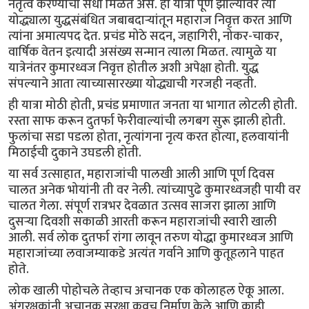
नेतृत्व करण्याची संधी मिळत असे. ही यात्रा पूर्ण झाल्यावर त्या
योद्ध्याला युद्धसंबंधित जबाबदाऱ्यांतून महाराज निवृत्त करत आणि
त्यांना अमात्यपद देत. प्रचंड मोठे सदन, जहागिरी, नोकर-चाकर,
वार्षिक वेतन इत्यादी असंख्य सन्मान त्याला मिळत. त्यामुळे या
यात्रेनंतर कुमारध्वज निवृत्त होतील अशी अपेक्षा होती. युद्ध
संपल्याने आता त्याच्यासारख्या योद्ध्याची गरजही नव्हती.
ही यात्रा मोठी होती, प्रचंड प्रमाणात जनता या भागात लोटली होती.
रस्ता साफ करून दुतर्फा फेरीवाल्यांची लगबग सुरू झाली होती.
फुलांचा सडा पडला होता, नृत्यांगना नृत्य करत होत्या, हलवायांनी
मिठाईची दुकाने उघडली होती.
या सर्व उत्साहात, महाराजांची पालखी आली आणि पूर्ण दिवस
चालत अनेक भोयांनी ती वर नेली. त्यांच्यापुढे कुमारध्वजही पायी वर
चालत गेला. संपूर्ण रात्रभर देवळात उत्सव साजरा झाला आणि
दुसऱ्या दिवशी सकाळी आरती करून महाराजांची स्वारी खाली
आली. सर्व लोक दुतर्फा रांगा लावून तरुण योद्धा कुमारध्वज आणि
महाराजांच्या लवाजम्याकडे अत्यंत गर्वाने आणि कुतूहलाने पाहत
होते.
लोक खाली पोहोचले तेव्हाच अचानक एक कोलाहल ऐकू आला.
अंगरक्षकांनी अचानक सुरक्षा कवच निर्माण केले आणि काही