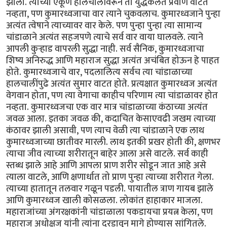
झाला. त्याच्या एकूण हालचालींवरून तो युद्धकलेत प्रवीण वाटत
नव्हता, पण कुमारध्वजाचा वार त्याने चुकवलाच. कुमारध्वजाने पुन्हा
अत्यंत त्वेषाने त्याच्यावर वार केले. पण पुन्हा पुन्हा त्या सामान्य
चांडाळाने अत्यंत सहजपणे त्याचे सर्व वार वाया घालवले. त्याने
आपली कुऱ्हाड वापरली सुद्धा नाही. सर्व सैनिक, कुमारध्वजाचा
शिष्य अनिरुद्ध आणि महाराज सुद्धा अत्यंत अचंबित होऊन हे पाहत
होते. कुमारध्वजाचे वार, पदलालित्य सर्वच त्या चांडाळाच्या
हालचालींपुढे अत्यंत सुमार वाटत होते. प्रत्यक्षात कुमारध्वज अत्यंत
वेगवान होता, पण त्या वेगाचा काहीच परिणाम त्या चांडाळावर होत
नव्हता. कुमारध्वजचा एक वार मात्र चांडाळाच्या कंठाच्या अत्यंत
जवळ आला. इतका जवळ की, कदाचित केसाएवढी जखम त्याच्या
कंठावर झाली असावी, पण त्याच वेळी त्या चांडाळाने एक लाथ
कुमारध्वजाच्या छातीवर मारली. लाथ इतकी प्रखर होती की, क्षणभर
त्याचा जीव त्याच्या शरीरातून बाहेर आला असे वाटले. सर्व काही
स्तब्ध झाले आहे आणि आपला प्राण शरीर सोडून जात आहे असे
त्याला वाटले, आणि क्षणार्धात तो प्राण पुन्हा त्याच्या शरीरात गेला.
त्याच्या हातातून तलवार गळून पडली. पायातील त्राण गायब झाले
आणि कुमारध्वज खाली कोसळला. लोकांत हाहाकार माजला.
महाराजांच्या अंगरक्षकांनी चांडाळाला पकडायचा प्रयत्न केला, पण
महाराज अधोक्षज यांनी त्यांना दरडावून मागे होण्यास सांगितले.