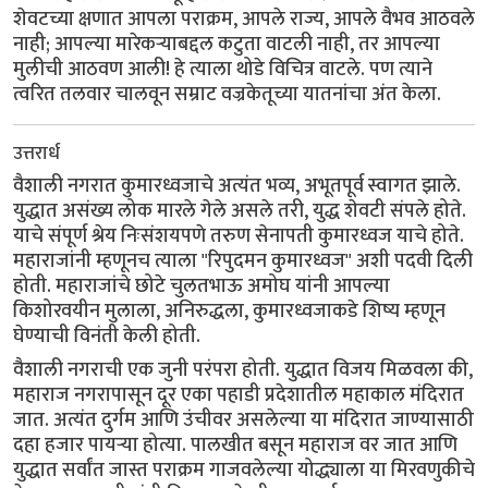
शेवटच्या क्षणात आपला पराक्रम, आपले राज्य, आपले वैभव आठवले
नाही; आपल्या मारेकऱ्याबद्दल कटुता वाटली नाही, तर आपल्या
मुलीची आठवण आली! हे त्याला थोडे विचित्र वाटले. पण त्याने
त्वरित तलवार चालवून सम्राट वज्रकेतूच्या यातनांचा अंत केला.
उत्तरार्ध
वैशाली नगरात कुमारध्वजाचे अत्यंत भव्य, अभूतपूर्व स्वागत झाले.
युद्धात असंख्य लोक मारले गेले असले तरी, युद्ध शेवटी संपले होते.
याचे संपूर्ण श्रेय निःसंशयपणे तरुण सेनापती कुमारध्वज याचे होते.
महाराजांनी म्हणूनच त्याला "रिपुदमन कुमारध्वज" अशी पदवी दिली
होती. महाराजांचे छोटे चुलतभाऊ अमोघ यांनी आपल्या
किशोरवयीन मुलाला, अनिरुद्धला, कुमारध्वजाकडे शिष्य म्हणून
घेण्याची विनंती केली होती.
वैशाली नगराची एक जुनी परंपरा होती. युद्धात विजय मिळवला की,
महाराज नगरापासून दूर एका पहाडी प्रदेशातील महाकाल मंदिरात
जात. अत्यंत दुर्गम आणि उंचीवर असलेल्या या मंदिरात जाण्यासाठी
दहा हजार पायऱ्या होत्या. पालखीत बसून महाराज वर जात आणि
युद्धात सर्वांत जास्त पराक्रम गाजवलेल्या योद्ध्याला या मिरवणुकीचे