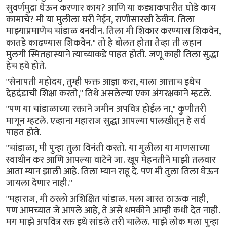
सुवर्णमुद्रा घेऊन करणार काय? आणि या कड्याकपारीत घोडे काय
कामाचे? मी या मुलीला घरी नेईन, राणीसारखी ठेवीन. तिला
माझ्याप्रमाणेच चांडाळ बनवीन. तिला मी शिकार करण्यास शिकवेन,
कातडे काढण्यास शिकवेन." तो हे बोलत होता तेव्हा ती लहान
मुलगी स्मितहास्याने त्याच्याकडे पाहत होती. जणू काही तिला सुद्धा
हेच हवे होते.
"सेनापती महोदय, तुम्ही फक्त आज्ञा करा, याला आत्ताच इथेच
देहदंडाची शिक्षा करतो," तिथे असलेल्या एका अंगरक्षकाने म्हटले.
"पण या चांडाळाच्या रक्ताने जमीन अपवित्र होईल ना," कुणीतरी
मागून म्हटले. एव्हाना महाराज सुद्धा आपल्या पालखीतून हे सर्व
पाहत होते.
"चांडाळा, मी पुन्हा तुला विनंती करतो. या मुलीला या माणसाच्या
स्वाधीन कर आणि आपल्या वाटेने जा. खूप मेहनतीने माझी तलवार
आता म्यान झाली आहे. तिला म्यान राहू दे. पण मी तुला तिला घेऊन
जायला देणार नाही."
"महाराज, मी ठरलो अशिक्षित चांडाळ. मला जास्त ठाऊक नाही,
पण आमच्यात जे आपले आहे, ते असे धमकीने आम्ही कधी देत नाही.
मग माझे अपवित्र रक्त इथे सांडले तरी चालेल. माझे लोक मला पुन्हा