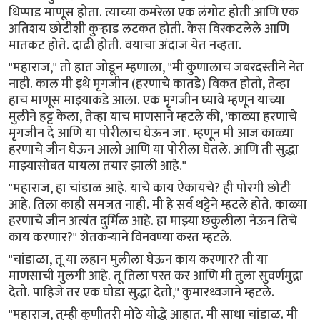
धिप्पाड माणूस होता. त्याच्या कमरेला एक लंगोट होती आणि एक
अतिशय छोटीशी कुऱ्हाड लटकत होती. केस विस्कटलेले आणि
मातकट होते. दाढी होती. वयाचा अंदाज येत नव्हता.
"महाराज," तो हात जोडून म्हणाला, "मी कुणालाच जबरदस्तीने नेत
नाही. काल मी इथे मृगजीन (हरणाचे कातडे) विकत होतो, तेव्हा
हाच माणूस माझ्याकडे आला. एक मृगजीन घ्यावे म्हणून याच्या
मुलीने हट्ट केला, तेव्हा याच माणसाने म्हटले की, 'काळ्या हरणाचे
मृगजीन दे आणि या पोरीलाच घेऊन जा'. म्हणून मी आज काळ्या
हरणाचे जीन घेऊन आलो आणि या पोरीला घेतले. आणि ती सुद्धा
माझ्यासोबत यायला तयार झाली आहे."
"महाराज, हा चांडाळ आहे. याचे काय ऐकायचे? ही पोरगी छोटी
आहे. तिला काही समजत नाही. मी हे सर्व थट्टेने म्हटले होते. काळ्या
हरणाचे जीन अत्यंत दुर्मिळ आहे. हा माझ्या छकुलीला नेऊन तिचे
काय करणार?" शेतकऱ्याने विनवण्या करत म्हटले.
"चांडाळा, तू या लहान मुलीला घेऊन काय करणार? ती या
माणसाची मुलगी आहे. तू तिला परत कर आणि मी तुला सुवर्णमुद्रा
देतो. पाहिजे तर एक घोडा सुद्धा देतो," कुमारध्वजाने म्हटले.
"महाराज, तुम्ही कुणीतरी मोठे योद्धे आहात. मी साधा चांडाळ. मी