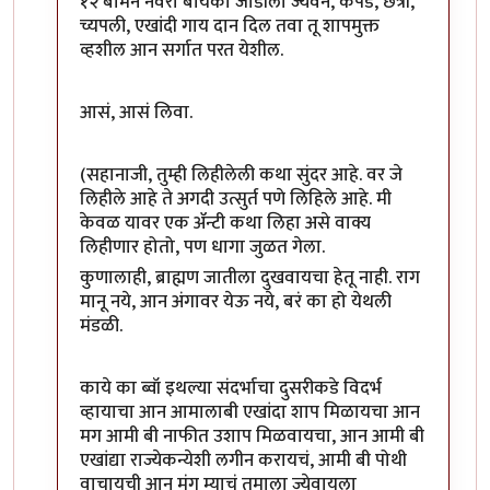
१२ बामन नवरा बायको जोडीला ज्येवन, कपडे, छत्री,
च्यपली, एखांदी गाय दान दिल तवा तू शापमुक्त
व्हशील आन सर्गात परत येशील.
आसं, आसं लिवा.
(सहानाजी, तुम्ही लिहीलेली कथा सुंदर आहे. वर जे
लिहीले आहे ते अगदी उत्सुर्त पणे लिहिले आहे. मी
केवळ यावर एक ॲन्टी कथा लिहा असे वाक्य
लिहीणार होतो, पण धागा जुळत गेला.
कुणालाही, ब्राह्मण जातीला दुखवायचा हेतू नाही. राग
मानू नये, आन अंगावर येऊ नये, बरं का हो येथली
मंडळी.
काये का ब्वॉ इथल्या संदर्भाचा दुसरीकडे विदर्भ
व्हायाचा आन आमालाबी एखांदा शाप मिळायचा आन
मग आमी बी नाफीत उशाप मिळवायचा, आन आमी बी
एखांद्या राज्येकन्येशी लगीन करायचं, आमी बी पोथी
वाचायची आन मंग म्याचं तुमाला ज्येवायला