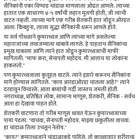
सैनिकांनी एका धिप्पाड चांडाळ माणसाला ओढत आणले. त्याच्या
हातात एक साधारण ४-५ वर्षांची लहान मुलगी होती, जी त्याची
वाटत नव्हती. त्याच्या मागे एक गरीब शेतकरी हात जोडून ओरडत
आला. किंबहुना, त्याला सुद्धा सैनिकांनी धरून आणले होते.
या सर्व गोंधळाने कुमारध्वज आणि त्यांच्या मागे असलेल्या
महाराजांच्या लवाजम्याला थांबावे लागले. हे पाहताच सैनिकांचा
प्रमुख घाबरला आणि त्याने हात जोडून कुमारध्वजाची माफी
मागितली. "माफ करा, सेनापती महोदय. मी आत्ताच या लोकांना
हाकलतो."
पण कुमारध्वजाला कुतूहल वाटले. त्याने इशारे करूनच सैनिकांना
मागे होण्यास सांगितले. "काय आरडाओरडा चालला आहे?" त्याने
दरडावून विचारले. आता बघ्यांची गर्दी जास्तच जमली होती.
नगराध्यक्ष, प्रतिष्ठित लोक, सामान्य माणूस, शेतकरी, सैनिक - सर्वच
आता हा देखावा पाहत होते.
शेतकरी वाटणारा तो गरीब माणूस धावत येऊन कुमारध्वजाच्या
पाया पडला. "वाचवा, सेनापती महोदय. माझ्या छकुलीला वाचवा.
हा चांडाळ तिला उचलून नेतोय."
"काय?" कुमारध्वजाने चांडाळाकडे पाहिले. तो काळ्याशार शरीराचा