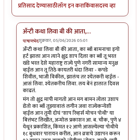
प्रतिसाद देण्यासाठी
लॉग इन करा
किंवा
सदस्य व्हा
ॲंन्टी कथा लिवा बी की आता,…
शुक्रवार, 05/06/2026 05:01
पाषाणभेद
In reply to
हि कथा इथेच समाप्त होते…
by
साहना
ॲंन्टी कथा लिवा बी की आता, का ब्वॉ बामनाचा इगो
हर्ट झाला आन त्याने क्षुद्र शाप दिला का ब्वॉ तू भरत
खंडे भरत देशे महाराष्ट्र राज्ये पुणे नगरी सामान्य मनुक्ष
व्हईल आन तू तिठे कायतरी धंदा लिवा - कपडे
शिवील, भाजी विकील, झालंच तर श्येतकरी व्हईल -
आसं लिवा. श्येतकरीच लिवा. लय बेनं हालात दिवस
काढतं.
मंग तो क्षुद्र मापी मागतो आन मग बामन त्येला उशाप
द्येतो का ब्वॉ तुझ्यावालं लगीन जवा राज्येकन्येशी
व्हईल आन तुमी दोघं "शाप रिव्हर्स मोचन पोथी" या
बित्तंभट लिखीत, अन्मोल प्रकाशन आ. ब. चौक, पुणे ४
येथून प्रकाशित, किंमत १२ आणे आसल्येल्या पोथीचे
१८ बुधवार पारायन करील, आन व्रत्राचे उद्यापन करून