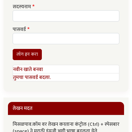
सदस्यनाम
पासवर्ड
लॉग इन करा
नवीन खाते बनवा
तुमचा पासवर्ड बदला.
लेखन मदत
मिसळपाव.कॉम वर लेखन करताना कंट्रोल (Ctrl) + स्पेसबार
(space) ने मराठी इंग्रजी अशी भाषा बदलता येते.