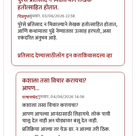
हतोत्साहित होतात.
बुधवार, 03/06/2026 22:58
चित्रगुप्त
पुरेसे प्रतिसाद न मिळाल्याने लेखक हतोत्साहित होतात,
आणि कथामाला पुढे नेण्यातला उत्साह हरपतो, असा
एकंदरित अनुभव आहे.
प्रतिसाद देण्यासाठी
लॉग इन करा
किंवा
सदस्य व्हा
कशाला तसा विचार करायचा?
आपण…
गुरुवार, 04/06/2026 14:56
पाषाणभेद
In reply to
पुरेसे प्रतिसाद न मिळाल्याने लेखक हतोत्साहित ह
कशाला तसा विचार करायचा?
आपण आपल्या आनंदासाठी लिहायचे. लोकं पायी
चालू देत नाही अन घोड्यावर बसू देत नाही.
प्रतिक्रिया आल्या तर येऊ द्या. न आल्या तरी ठिक.