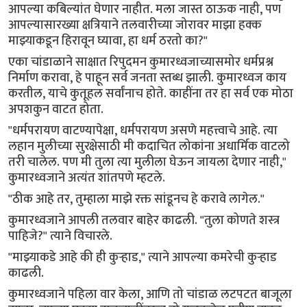
आपल्या कबिल्यांत घेणार नाहीत. मला जास्त ठाऊक नाही, पण
आपल्यासारख्या क्षत्रियाने तलवारीच्या जोरावर माझा हक्क
माझ्याकडून हिरावून घ्यावा, हा धर्म ठरतो का?"
एका चांडाळाने साक्षात रिपुदमन कुमारध्वजाच्यासमोर धर्मप्रश्न
निर्माण करावा, हे पाहून सर्व जनता स्तब्ध झाली. कुमारध्वज काय
करतील, याचे कुतूहल सर्वांनाच होते. काहींना तर हा सर्व एक मोठा
अपशकुन वाटत होता.
"धर्मपरायण वाटण्यापेक्षा, धर्मपरायण असणे महत्त्वाचे आहे. त्या
लहान मुलीच्या सुरक्षेसाठी मी कदाचित लोकांना अधार्मिक वाटलो
तरी चालेल. पण मी तुला त्या मुलीला घेऊन जायला देणार नाही,"
कुमारध्वजाने अत्यंत शांतपणे म्हटले.
"ठीक आहे तर, तुम्हाला माझे रक्त सांडूनच हे करावे लागेल."
कुमारध्वजाने आपली तलवार बाहेर काढली. "तुला कोणते शस्त्र
पाहिजे?" त्याने विचारले.
"माझ्याकडे आहे की ही कुऱ्हाड," त्याने आपल्या कमरेची कुऱ्हाड
काढली.
कुमारध्वजाने पहिला वार केला, आणि तो चांडाळ लटपटत बाजूला