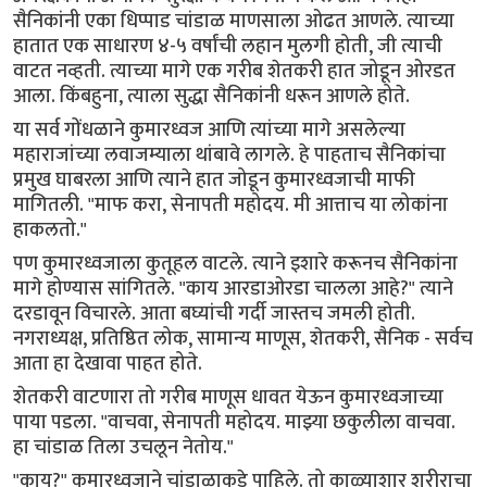
सैनिकांनी एका धिप्पाड चांडाळ माणसाला ओढत आणले. त्याच्या
हातात एक साधारण ४-५ वर्षांची लहान मुलगी होती, जी त्याची
वाटत नव्हती. त्याच्या मागे एक गरीब शेतकरी हात जोडून ओरडत
आला. किंबहुना, त्याला सुद्धा सैनिकांनी धरून आणले होते.
या सर्व गोंधळाने कुमारध्वज आणि त्यांच्या मागे असलेल्या
महाराजांच्या लवाजम्याला थांबावे लागले. हे पाहताच सैनिकांचा
प्रमुख घाबरला आणि त्याने हात जोडून कुमारध्वजाची माफी
मागितली. "माफ करा, सेनापती महोदय. मी आत्ताच या लोकांना
हाकलतो."
पण कुमारध्वजाला कुतूहल वाटले. त्याने इशारे करूनच सैनिकांना
मागे होण्यास सांगितले. "काय आरडाओरडा चालला आहे?" त्याने
दरडावून विचारले. आता बघ्यांची गर्दी जास्तच जमली होती.
नगराध्यक्ष, प्रतिष्ठित लोक, सामान्य माणूस, शेतकरी, सैनिक - सर्वच
आता हा देखावा पाहत होते.
शेतकरी वाटणारा तो गरीब माणूस धावत येऊन कुमारध्वजाच्या
पाया पडला. "वाचवा, सेनापती महोदय. माझ्या छकुलीला वाचवा.
हा चांडाळ तिला उचलून नेतोय."
"काय?" कुमारध्वजाने चांडाळाकडे पाहिले. तो काळ्याशार शरीराचा