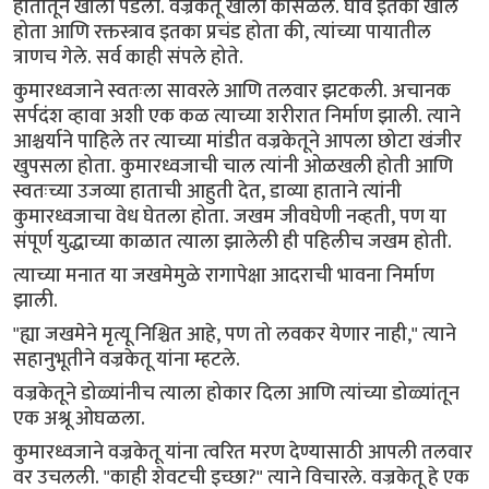
हातातून खाली पडली. वज्रकेतू खाली कोसळले. घाव इतका खोल
होता आणि रक्तस्त्राव इतका प्रचंड होता की, त्यांच्या पायातील
त्राणच गेले. सर्व काही संपले होते.
कुमारध्वजाने स्वतःला सावरले आणि तलवार झटकली. अचानक
सर्पदंश व्हावा अशी एक कळ त्याच्या शरीरात निर्माण झाली. त्याने
आश्चर्याने पाहिले तर त्याच्या मांडीत वज्रकेतूने आपला छोटा खंजीर
खुपसला होता. कुमारध्वजाची चाल त्यांनी ओळखली होती आणि
स्वतःच्या उजव्या हाताची आहुती देत, डाव्या हाताने त्यांनी
कुमारध्वजाचा वेध घेतला होता. जखम जीवघेणी नव्हती, पण या
संपूर्ण युद्धाच्या काळात त्याला झालेली ही पहिलीच जखम होती.
त्याच्या मनात या जखमेमुळे रागापेक्षा आदराची भावना निर्माण
झाली.
"ह्या जखमेने मृत्यू निश्चित आहे, पण तो लवकर येणार नाही," त्याने
सहानुभूतीने वज्रकेतू यांना म्हटले.
वज्रकेतूने डोळ्यांनीच त्याला होकार दिला आणि त्यांच्या डोळ्यांतून
एक अश्रू ओघळला.
कुमारध्वजाने वज्रकेतू यांना त्वरित मरण देण्यासाठी आपली तलवार
वर उचलली. "काही शेवटची इच्छा?" त्याने विचारले. वज्रकेतू हे एक