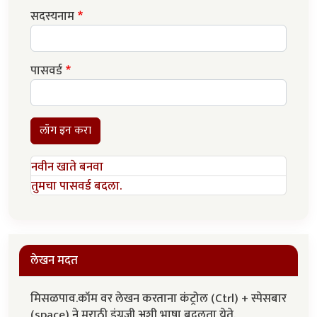
सदस्यनाम
पासवर्ड
लॉग इन करा
नवीन खाते बनवा
तुमचा पासवर्ड बदला.
लेखन मदत
मिसळपाव.कॉम वर लेखन करताना कंट्रोल (Ctrl) + स्पेसबार
(space) ने मराठी इंग्रजी अशी भाषा बदलता येते.