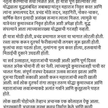
नेतृत्व करण्याची संधी मिळत असे. ही यात्रा पूर्ण झाल्यावर त्या
योद्ध्याला युद्धसंबंधित जबाबदाऱ्यांतून महाराज निवृत्त करत आणि
त्यांना अमात्यपद देत. प्रचंड मोठे सदन, जहागिरी, नोकर-चाकर,
वार्षिक वेतन इत्यादी असंख्य सन्मान त्याला मिळत. त्यामुळे या
यात्रेनंतर कुमारध्वज निवृत्त होतील अशी अपेक्षा होती. युद्ध
संपल्याने आता त्याच्यासारख्या योद्ध्याची गरजही नव्हती.
ही यात्रा मोठी होती, प्रचंड प्रमाणात जनता या भागात लोटली होती.
रस्ता साफ करून दुतर्फा फेरीवाल्यांची लगबग सुरू झाली होती.
फुलांचा सडा पडला होता, नृत्यांगना नृत्य करत होत्या, हलवायांनी
मिठाईची दुकाने उघडली होती.
या सर्व उत्साहात, महाराजांची पालखी आली आणि पूर्ण दिवस
चालत अनेक भोयांनी ती वर नेली. त्यांच्यापुढे कुमारध्वजही पायी वर
चालत गेला. संपूर्ण रात्रभर देवळात उत्सव साजरा झाला आणि
दुसऱ्या दिवशी सकाळी आरती करून महाराजांची स्वारी खाली
आली. सर्व लोक दुतर्फा रांगा लावून तरुण योद्धा कुमारध्वज आणि
महाराजांच्या लवाजम्याकडे अत्यंत गर्वाने आणि कुतूहलाने पाहत
होते.
लोक खाली पोहोचले तेव्हाच अचानक एक कोलाहल ऐकू आला.
अंगरक्षकांनी अचानक सुरक्षा कवच निर्माण केले आणि काही