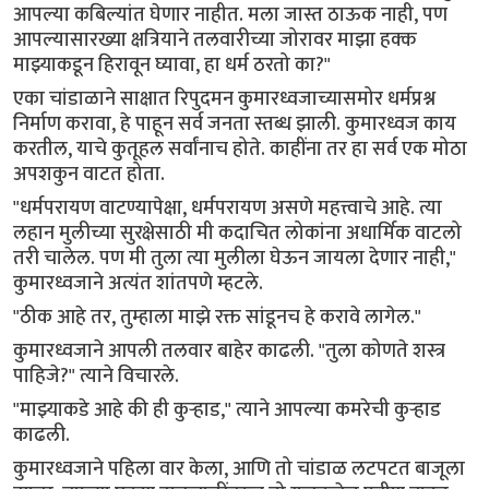
आपल्या कबिल्यांत घेणार नाहीत. मला जास्त ठाऊक नाही, पण
आपल्यासारख्या क्षत्रियाने तलवारीच्या जोरावर माझा हक्क
माझ्याकडून हिरावून घ्यावा, हा धर्म ठरतो का?"
एका चांडाळाने साक्षात रिपुदमन कुमारध्वजाच्यासमोर धर्मप्रश्न
निर्माण करावा, हे पाहून सर्व जनता स्तब्ध झाली. कुमारध्वज काय
करतील, याचे कुतूहल सर्वांनाच होते. काहींना तर हा सर्व एक मोठा
अपशकुन वाटत होता.
"धर्मपरायण वाटण्यापेक्षा, धर्मपरायण असणे महत्त्वाचे आहे. त्या
लहान मुलीच्या सुरक्षेसाठी मी कदाचित लोकांना अधार्मिक वाटलो
तरी चालेल. पण मी तुला त्या मुलीला घेऊन जायला देणार नाही,"
कुमारध्वजाने अत्यंत शांतपणे म्हटले.
"ठीक आहे तर, तुम्हाला माझे रक्त सांडूनच हे करावे लागेल."
कुमारध्वजाने आपली तलवार बाहेर काढली. "तुला कोणते शस्त्र
पाहिजे?" त्याने विचारले.
"माझ्याकडे आहे की ही कुऱ्हाड," त्याने आपल्या कमरेची कुऱ्हाड
काढली.
कुमारध्वजाने पहिला वार केला, आणि तो चांडाळ लटपटत बाजूला