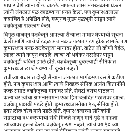
माघार घेणे त्यांना योग्य वाटले. आपल्या खास अंगरक्षकांना घेऊन
त्यांनी जंगलात पळ काढण्याचा प्रयत्न केला. पण कुमारध्वजाला
कदाचित हे अपेक्षित होते, म्हणूनच मुख्य युद्धभूमी सोडून त्याने
वज्रकेतूचा पाठलाग केला.
बिगुल वाजवून वज्रकेतूने आपल्या सैन्याला माघार घेण्याची सूचना
केली आणि त्याचे घोडदळ अचानक जंगलात गडप होऊ लागले. पण
कुमारध्वज फक्त वज्रकेतूच्या मागावर होता. वाटेत जो कोणी येईल,
त्याला त्याने कापून काढले. त्याचा तो भयंकर नरसंहार पाहून
वज्रकेतूही चकित झाले होते. वज्रकेतूच्या कुठल्याही सैनिकात
कुमारध्वजाला थोपवण्याची कुवत नव्हती.
रात्रीच्या अंधारात दोन्ही सैन्यांना जंगलात मार्गक्रमण करणे कठीण
होते. पण कुमारध्वज आणि त्याचे निवडक सैनिक अत्यंत शिताफीने
फक्त सम्राट वज्रकेतूच्या मागावर होते. शेवटी बराच पाठलाग
केल्यावर त्यांचा आमनासामना एका हिमाच्छादित पठारावर झाला.
वज्रकेतू एकाकी पडले होते. कुमारध्वजासोबत ५-६ सैनिक होते,
इतर लोक बरेच मागे पडले होते. कुमारध्वजाच्या सैनिकांनी
सम्राटाचा वध करण्याची संधी मिळते म्हणून मागे-पुढे न पाहता
त्यांच्यावर हल्ला केला. वज्रकेतू तरुण नव्हते, त्यांचे वय ५० च्या