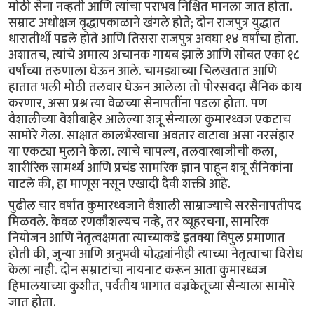
मोठी सेना नव्हती आणि त्यांचा पराभव निश्चित मानला जात होता.
सम्राट अधोक्षज वृद्धापकाळाने खंगले होते; दोन राजपुत्र युद्धात
धारातीर्थी पडले होते आणि तिसरा राजपुत्र अवघा १४ वर्षांचा होता.
अशातच, त्यांचे अमात्य अचानक गायब झाले आणि सोबत एका १८
वर्षांच्या तरुणाला घेऊन आले. चामड्याच्या चिलखतात आणि
हातात भली मोठी तलवार घेऊन आलेला तो पोरसवदा सैनिक काय
करणार, असा प्रश्न त्या वेळच्या सेनापतींना पडला होता. पण
वैशालीच्या वेशीबाहेर आलेल्या शत्रू सैन्याला कुमारध्वज एकटाच
सामोरे गेला. साक्षात कालभैरवाचा अवतार वाटावा असा नरसंहार
या एकट्या मुलाने केला. त्याचे चापल्य, तलवारबाजीची कला,
शारीरिक सामर्थ्य आणि प्रचंड सामरिक ज्ञान पाहून शत्रू सैनिकांना
वाटले की, हा माणूस नसून एखादी दैवी शक्ती आहे.
पुढील चार वर्षांत कुमारध्वजाने वैशाली साम्राज्याचे सरसेनापतीपद
मिळवले. केवळ रणकौशल्यच नव्हे, तर व्यूहरचना, सामरिक
नियोजन आणि नेतृत्वक्षमता त्याच्याकडे इतक्या विपुल प्रमाणात
होती की, जुन्या आणि अनुभवी योद्ध्यांनीही त्याच्या नेतृत्वाचा विरोध
केला नाही. दोन सम्राटांचा नायनाट करून आता कुमारध्वज
हिमालयाच्या कुशीत, पर्वतीय भागात वज्रकेतूच्या सैन्याला सामोरे
जात होता.