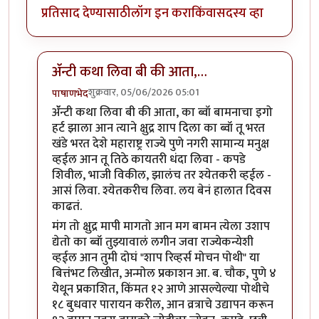
प्रतिसाद देण्यासाठी
लॉग इन करा
किंवा
सदस्य व्हा
ॲंन्टी कथा लिवा बी की आता,…
शुक्रवार, 05/06/2026 05:01
पाषाणभेद
In reply to
हि कथा इथेच समाप्त होते…
by
साहना
ॲंन्टी कथा लिवा बी की आता, का ब्वॉ बामनाचा इगो
हर्ट झाला आन त्याने क्षुद्र शाप दिला का ब्वॉ तू भरत
खंडे भरत देशे महाराष्ट्र राज्ये पुणे नगरी सामान्य मनुक्ष
व्हईल आन तू तिठे कायतरी धंदा लिवा - कपडे
शिवील, भाजी विकील, झालंच तर श्येतकरी व्हईल -
आसं लिवा. श्येतकरीच लिवा. लय बेनं हालात दिवस
काढतं.
मंग तो क्षुद्र मापी मागतो आन मग बामन त्येला उशाप
द्येतो का ब्वॉ तुझ्यावालं लगीन जवा राज्येकन्येशी
व्हईल आन तुमी दोघं "शाप रिव्हर्स मोचन पोथी" या
बित्तंभट लिखीत, अन्मोल प्रकाशन आ. ब. चौक, पुणे ४
येथून प्रकाशित, किंमत १२ आणे आसल्येल्या पोथीचे
१८ बुधवार पारायन करील, आन व्रत्राचे उद्यापन करून