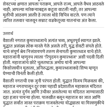
शेवटच्या क्षणात आपला पराक्रम, आपले राज्य, आपले वैभव आठवले
नाही; आपल्या मारेकऱ्याबद्दल कटुता वाटली नाही, तर आपल्या
मुलीची आठवण आली! हे त्याला थोडे विचित्र वाटले. पण त्याने
त्वरित तलवार चालवून सम्राट वज्रकेतूच्या यातनांचा अंत केला.
उत्तरार्ध
वैशाली नगरात कुमारध्वजाचे अत्यंत भव्य, अभूतपूर्व स्वागत झाले.
युद्धात असंख्य लोक मारले गेले असले तरी, युद्ध शेवटी संपले होते.
याचे संपूर्ण श्रेय निःसंशयपणे तरुण सेनापती कुमारध्वज याचे होते.
महाराजांनी म्हणूनच त्याला "रिपुदमन कुमारध्वज" अशी पदवी दिली
होती. महाराजांचे छोटे चुलतभाऊ अमोघ यांनी आपल्या
किशोरवयीन मुलाला, अनिरुद्धला, कुमारध्वजाकडे शिष्य म्हणून
घेण्याची विनंती केली होती.
वैशाली नगराची एक जुनी परंपरा होती. युद्धात विजय मिळवला की,
महाराज नगरापासून दूर एका पहाडी प्रदेशातील महाकाल मंदिरात
जात. अत्यंत दुर्गम आणि उंचीवर असलेल्या या मंदिरात जाण्यासाठी
दहा हजार पायऱ्या होत्या. पालखीत बसून महाराज वर जात आणि
युद्धात सर्वांत जास्त पराक्रम गाजवलेल्या योद्ध्याला या मिरवणुकीचे