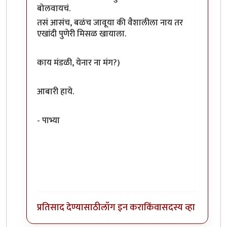
बोलवायचं.
तसं आसंच, बळंच जावूया की वैशालीला नाय तर
एखांदी पुणेरी मिसळ खायाला.
काय मंडळी, येनार ना मंग?)
आबारी हाये.
- पाभ्या
प्रतिसाद देण्यासाठी
लॉग इन करा
किंवा
सदस्य व्हा