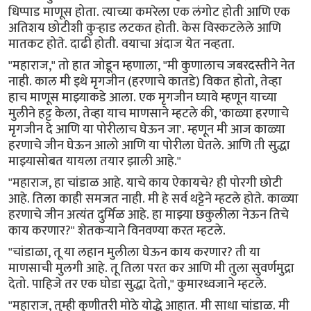
धिप्पाड माणूस होता. त्याच्या कमरेला एक लंगोट होती आणि एक
अतिशय छोटीशी कुऱ्हाड लटकत होती. केस विस्कटलेले आणि
मातकट होते. दाढी होती. वयाचा अंदाज येत नव्हता.
"महाराज," तो हात जोडून म्हणाला, "मी कुणालाच जबरदस्तीने नेत
नाही. काल मी इथे मृगजीन (हरणाचे कातडे) विकत होतो, तेव्हा
हाच माणूस माझ्याकडे आला. एक मृगजीन घ्यावे म्हणून याच्या
मुलीने हट्ट केला, तेव्हा याच माणसाने म्हटले की, 'काळ्या हरणाचे
मृगजीन दे आणि या पोरीलाच घेऊन जा'. म्हणून मी आज काळ्या
हरणाचे जीन घेऊन आलो आणि या पोरीला घेतले. आणि ती सुद्धा
माझ्यासोबत यायला तयार झाली आहे."
"महाराज, हा चांडाळ आहे. याचे काय ऐकायचे? ही पोरगी छोटी
आहे. तिला काही समजत नाही. मी हे सर्व थट्टेने म्हटले होते. काळ्या
हरणाचे जीन अत्यंत दुर्मिळ आहे. हा माझ्या छकुलीला नेऊन तिचे
काय करणार?" शेतकऱ्याने विनवण्या करत म्हटले.
"चांडाळा, तू या लहान मुलीला घेऊन काय करणार? ती या
माणसाची मुलगी आहे. तू तिला परत कर आणि मी तुला सुवर्णमुद्रा
देतो. पाहिजे तर एक घोडा सुद्धा देतो," कुमारध्वजाने म्हटले.
"महाराज, तुम्ही कुणीतरी मोठे योद्धे आहात. मी साधा चांडाळ. मी