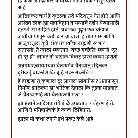
हि कथा आदिशंकराचार्यांच्या मनीषपंचकं पासून प्रेरित
आहे.
आदिशंकराचार्य हे कुठल्या तरी मंदिरातून येत होते आणि
असंख्य लोक ह्या महाविद्वान ब्राम्हणाचे दर्शन घेण्यासाठी
दुतर्फा उभे राहिले होते. अचानक पुढून एक चांडाळ
जातीचा माणूस येतो. दारूचा वास, हातांत मांस आणि
आजूबाजूला कुत्रे. शंकराचार्यांचा ब्राह्मणी स्वभाव
संतापतो. ते त्याला म्हणतात "गच्छ गच्छेति" म्हणजे "दूर
हो दूर हो" त्यावर तो चांडाळ विकट हास्य करून म्हणतो
अन्नमयादन्नमयमथवा चैतन्यमेव चैतन्यात् ।द्विजवर
दूरीकर्तुं वाञ्छसि किं ब्रूहि गच्छ गच्छेति ॥
हे ब्राह्मणा तू कुणाला दूर जायला सांगतोस ? अन्नापासून
निर्माण झालेल्या ह्या भौतिक देहाला कि तुझ्या माझ्यात
जे चैतन्य आहे त्या चैतन्यरुपी मला ?
ह्या प्रश्नाने आदिशंकरांचे डोळे उघडतात. गर्वहरण होते.
आणि ते मनिषापंचकं हे काव्य लिहितात.
ह्याला मी कथा रूपाने इथे प्रकट केले आहे.