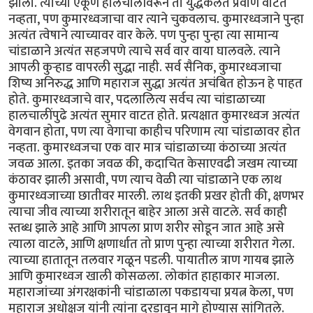
झाला. त्याच्या एकूण हालचालींवरून तो युद्धकलेत प्रवीण वाटत
नव्हता, पण कुमारध्वजाचा वार त्याने चुकवलाच. कुमारध्वजाने पुन्हा
अत्यंत त्वेषाने त्याच्यावर वार केले. पण पुन्हा पुन्हा त्या सामान्य
चांडाळाने अत्यंत सहजपणे त्याचे सर्व वार वाया घालवले. त्याने
आपली कुऱ्हाड वापरली सुद्धा नाही. सर्व सैनिक, कुमारध्वजाचा
शिष्य अनिरुद्ध आणि महाराज सुद्धा अत्यंत अचंबित होऊन हे पाहत
होते. कुमारध्वजाचे वार, पदलालित्य सर्वच त्या चांडाळाच्या
हालचालींपुढे अत्यंत सुमार वाटत होते. प्रत्यक्षात कुमारध्वज अत्यंत
वेगवान होता, पण त्या वेगाचा काहीच परिणाम त्या चांडाळावर होत
नव्हता. कुमारध्वजचा एक वार मात्र चांडाळाच्या कंठाच्या अत्यंत
जवळ आला. इतका जवळ की, कदाचित केसाएवढी जखम त्याच्या
कंठावर झाली असावी, पण त्याच वेळी त्या चांडाळाने एक लाथ
कुमारध्वजाच्या छातीवर मारली. लाथ इतकी प्रखर होती की, क्षणभर
त्याचा जीव त्याच्या शरीरातून बाहेर आला असे वाटले. सर्व काही
स्तब्ध झाले आहे आणि आपला प्राण शरीर सोडून जात आहे असे
त्याला वाटले, आणि क्षणार्धात तो प्राण पुन्हा त्याच्या शरीरात गेला.
त्याच्या हातातून तलवार गळून पडली. पायातील त्राण गायब झाले
आणि कुमारध्वज खाली कोसळला. लोकांत हाहाकार माजला.
महाराजांच्या अंगरक्षकांनी चांडाळाला पकडायचा प्रयत्न केला, पण
महाराज अधोक्षज यांनी त्यांना दरडावून मागे होण्यास सांगितले.