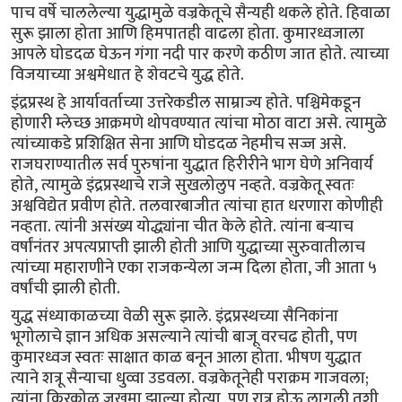
पाच वर्षे चाललेल्या युद्धामुळे वज्रकेतूचे सैन्यही थकले होते. हिवाळा
सुरू झाला होता आणि हिमपातही वाढला होता. कुमारध्वजाला
आपले घोडदळ घेऊन गंगा नदी पार करणे कठीण जात होते. त्याच्या
विजयाच्या अश्वमेधात हे शेवटचे युद्ध होते.
इंद्रप्रस्थ हे आर्यावर्ताच्या उत्तरेकडील साम्राज्य होते. पश्चिमेकडून
होणारी म्लेच्छ आक्रमणे थोपवण्यात त्यांचा मोठा वाटा असे. त्यामुळे
त्यांच्याकडे प्रशिक्षित सेना आणि घोडदळ नेहमीच सज्ज असे.
राजघराण्यातील सर्व पुरुषांना युद्धात हिरीरीने भाग घेणे अनिवार्य
होते, त्यामुळे इंद्रप्रस्थाचे राजे सुखलोलुप नव्हते. वज्रकेतू स्वतः
अश्वविद्येत प्रवीण होते. तलवारबाजीत त्यांचा हात धरणारा कोणीही
नव्हता. त्यांनी असंख्य योद्ध्यांना चीत केले होते. त्यांना बऱ्याच
वर्षांनंतर अपत्यप्राप्ती झाली होती आणि युद्धाच्या सुरुवातीलाच
त्यांच्या महाराणीने एका राजकन्येला जन्म दिला होता, जी आता ५
वर्षांची झाली होती.
युद्ध संध्याकाळच्या वेळी सुरू झाले. इंद्रप्रस्थच्या सैनिकांना
भूगोलाचे ज्ञान अधिक असल्याने त्यांची बाजू वरचढ होती, पण
कुमारध्वज स्वतः साक्षात काळ बनून आला होता. भीषण युद्धात
त्याने शत्रू सैन्याचा धुव्वा उडवला. वज्रकेतूनेही पराक्रम गाजवला;
त्यांना किरकोळ जखमा झाल्या होत्या, पण रात्र होऊ लागली तशी