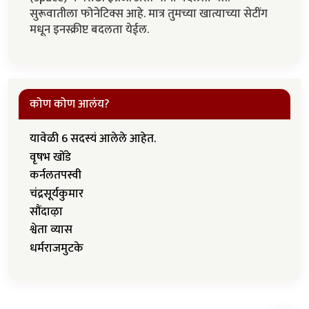
सुरूवातीला फोनेटिक्स आहे. मात्र तुमच्या खात्याच्या सेटींग
मधून इनस्क्रीप्ट बदलता येईल.
कोण कोण आलंय?
यावेळी 6 सदस्यं आलेले आहेत.
वृषभ खोंडे
कर्नलतपस्वी
चंद्रसूर्यकुमार
सौंदाऴा
श्वेता व्यास
धर्मराजमुटके