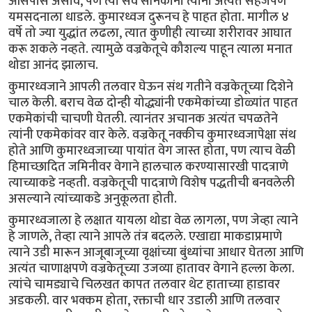
आसपास असावे, पण त्या सर्व सैनिकांना त्यांनी अत्यंत सहजपणे
यमसदनाला धाडले. कुमारध्वज दुरूनच हे पाहत होता. मागील ४
वर्षे तो ज्या युद्धांत लढला, त्यात कुणीही त्याच्या शरीरावर आघात
करू शकले नव्हते. त्यामुळे वज्रकेतूचे कौशल्य पाहून त्याला मनात
थोडा आनंद झालाच.
कुमारध्वजाने आपली तलवार घेऊन संथ गतीने वज्रकेतूच्या दिशेने
चाल केली. बराच वेळ दोन्ही योद्ध्यांनी एकमेकांच्या डोळ्यांत पाहत
एकमेकांची चाचणी घेतली. त्यानंतर अचानक अत्यंत चपळतेने
त्यांनी एकमेकांवर वार केले. वज्रकेतू नक्कीच कुमारध्वजापेक्षा संथ
होते आणि कुमारध्वजाच्या पायांत वेग जास्त होता, पण त्याच वेळी
हिमाच्छादित जमिनीवर वेगाने हालचाल करण्यासारखी पादत्राणे
त्याच्याकडे नव्हती. वज्रकेतूची पादत्राणे विशेष पद्धतीची बनवलेली
असल्याने त्यांच्याकडे अनुकूलता होती.
कुमारध्वजाला हे लक्षात यायला थोडा वेळ लागला, पण जेव्हा त्याने
हे जाणले, तेव्हा त्याने आपले तंत्र बदलले. एखाद्या माकडाप्रमाणे
त्याने उडी मारून आजूबाजूच्या वृक्षांच्या बुंध्यांचा आधार घेतला आणि
अत्यंत चाणाक्षपणे वज्रकेतूच्या उजव्या हातावर वेगाने हल्ला केला.
त्यांचे चामड्याचे चिलखत कापत तलवार थेट हाताच्या हाडावर
अडकली. वार भक्कम होता, रक्ताची धार उडाली आणि तलवार