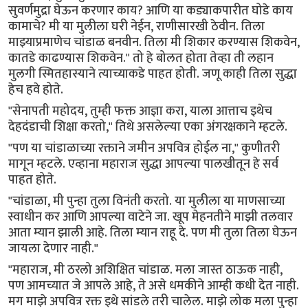
सुवर्णमुद्रा घेऊन करणार काय? आणि या कड्याकपारीत घोडे काय
कामाचे? मी या मुलीला घरी नेईन, राणीसारखी ठेवीन. तिला
माझ्याप्रमाणेच चांडाळ बनवीन. तिला मी शिकार करण्यास शिकवेन,
कातडे काढण्यास शिकवेन." तो हे बोलत होता तेव्हा ती लहान
मुलगी स्मितहास्याने त्याच्याकडे पाहत होती. जणू काही तिला सुद्धा
हेच हवे होते.
"सेनापती महोदय, तुम्ही फक्त आज्ञा करा, याला आत्ताच इथेच
देहदंडाची शिक्षा करतो," तिथे असलेल्या एका अंगरक्षकाने म्हटले.
"पण या चांडाळाच्या रक्ताने जमीन अपवित्र होईल ना," कुणीतरी
मागून म्हटले. एव्हाना महाराज सुद्धा आपल्या पालखीतून हे सर्व
पाहत होते.
"चांडाळा, मी पुन्हा तुला विनंती करतो. या मुलीला या माणसाच्या
स्वाधीन कर आणि आपल्या वाटेने जा. खूप मेहनतीने माझी तलवार
आता म्यान झाली आहे. तिला म्यान राहू दे. पण मी तुला तिला घेऊन
जायला देणार नाही."
"महाराज, मी ठरलो अशिक्षित चांडाळ. मला जास्त ठाऊक नाही,
पण आमच्यात जे आपले आहे, ते असे धमकीने आम्ही कधी देत नाही.
मग माझे अपवित्र रक्त इथे सांडले तरी चालेल. माझे लोक मला पुन्हा