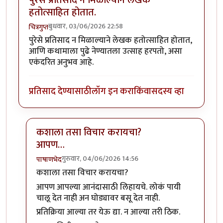
हतोत्साहित होतात.
बुधवार, 03/06/2026 22:58
चित्रगुप्त
पुरेसे प्रतिसाद न मिळाल्याने लेखक हतोत्साहित होतात,
आणि कथामाला पुढे नेण्यातला उत्साह हरपतो, असा
एकंदरित अनुभव आहे.
प्रतिसाद देण्यासाठी
लॉग इन करा
किंवा
सदस्य व्हा
कशाला तसा विचार करायचा?
आपण…
गुरुवार, 04/06/2026 14:56
पाषाणभेद
In reply to
पुरेसे प्रतिसाद न मिळाल्याने लेखक हतोत्साहित ह
कशाला तसा विचार करायचा?
आपण आपल्या आनंदासाठी लिहायचे. लोकं पायी
चालू देत नाही अन घोड्यावर बसू देत नाही.
प्रतिक्रिया आल्या तर येऊ द्या. न आल्या तरी ठिक.