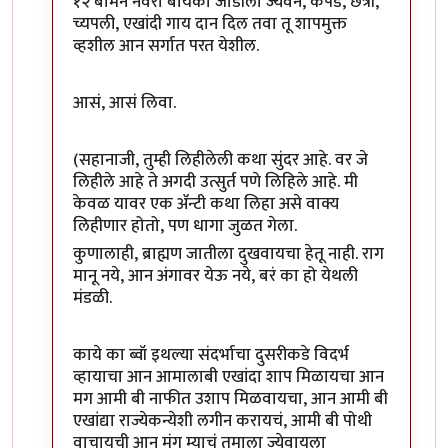
१२ बामन नवरा बायको जोडीला ज्येवन, कपडे, छत्री,
च्यपली, एखांदी गाय दान दिल तवा तू शापमुक्त
व्हशील आन सर्गात परत येशील.
आसं, आसं लिवा.
(सहानाजी, तुम्ही लिहीलेली कथा सुंदर आहे. वर जे
लिहीले आहे ते अगदी उत्सुर्त पणे लिहिले आहे. मी
केवळ यावर एक ॲन्टी कथा लिहा असे वाक्य
लिहीणार होतो, पण धागा जुळत गेला.
कुणालाही, ब्राह्मण जातीला दुखवायचा हेतू नाही. राग
मानू नये, आन अंगावर येऊ नये, बरं का हो येथली
मंडळी.
काये का ब्वॉ इथल्या संदर्भाचा दुसरीकडे विदर्भ
व्हायाचा आन आमालाबी एखांदा शाप मिळायचा आन
मग आमी बी नाफीत उशाप मिळवायचा, आन आमी बी
एखांद्या राज्येकन्येशी लगीन करायचं, आमी बी पोथी
वाचायची आन मंग म्याचं तुमाला ज्येवायला