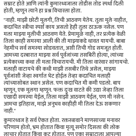
सम्राट होते आणि त्यांनी कुमारध्वजाला तोडीस तोड स्पर्धा दिली
होती, म्हणून त्याने हा प्रश्न विचारला होता.
"नाही. माझी छोटी मुलगी, तिची आठवण येतेय. तुला मुले नाहीत,
कदाचित स्त्रीचा स्पर्श काय असतो हेही तुला ठाऊक नसेल. पण
मला माझ्या मुलीची आठवण येते. प्रेमामुळे नाही, तर प्रत्येक वेळी
तिला काही समस्या आली की ती माझ्याकडे धावत यायची. बाबा
नेहमीच सर्व समस्या सोडवतात, अशी तिची गोड समजूत होती.
आमच्या दरबारात माझ्या सर्व पूर्वजांच्या तसबिरी होत्या, त्यांच्या
प्रत्येकाच्या कथा ती मला विचारायची. मी तिला वारंवार सांगायचो.
मलाही वाटायचे की कधी माझी तसबीर तिथे असेल, माझ्या
पूर्वजांशी जेव्हा स्वर्गात भेट होईल तेव्हा कदाचित मलाही
त्यांच्यासोबत स्थान असेल. पण कदाचित मी कमी पडलो. बाप
म्हणून, एक मुलगा म्हणून. फक्त दुःख वाटते की उद्या जेव्हा तिला
एखादी समस्या येईल, तिला माझी आठवण येईल, पण मी नसेन.
आमचा इतिहास, माझे अनुभव काहीही मी तिला देऊ शकणार
नाही."
कुमारध्वज हे सर्व ऐकत होता. रक्तस्त्रावाने माणसाच्या मनावर
परिणाम होतो, भ्रम होतात किंवा मृत्यू समोर दिसला की लोक
लाचार होतात किंवा कटू होतात. पण एका सम्राटाला आपल्या