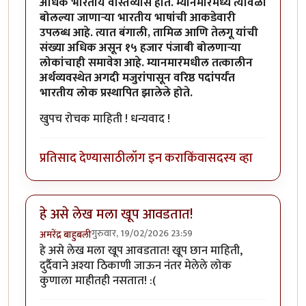
अधिक भारतीय वास्तव्यास होते. म्यानमारमध्ये त्यावेळी
बोलल्या जाणाऱ्या भारतीय भाषांची आकडेवारी
उपलब्ध आहे. त्यात बंगाली, तामिळ आणि तेलगू यांची
संख्या अधिक असून १५ हजार पंजाबी बोलणाऱ्या
लोकांचाही समावेश आहे. म्यानमारमधील तत्कालीन
अर्थव्यवस्थेत अगदी मजुरांपासून वरिष्ठ पदांपर्यंत
भारतीय लोक प्रस्थापित झालेले होते.
खुपच रोचक माहिती ! धन्यवाद !
प्रतिसाद देण्यासाठी
लॉग इन करा
किंवा
सदस्य व्हा
हे असे लेख मला खूप आवडतात!
गुरुवार, 19/02/2026 23:59
अमरेंद्र बाहुबली
हे असे लेख मला खूप आवडतात! खूप छान माहिती,
दुर्दैवाने अश्या ठिकाणी जाऊन नंतर मेलेले लोक
कुणाला माहीतही नसतात! :(