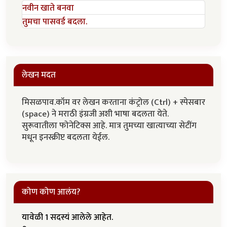
नवीन खाते बनवा
तुमचा पासवर्ड बदला.
लेखन मदत
मिसळपाव.कॉम वर लेखन करताना कंट्रोल (Ctrl) + स्पेसबार
(space) ने मराठी इंग्रजी अशी भाषा बदलता येते.
सुरूवातीला फोनेटिक्स आहे. मात्र तुमच्या खात्याच्या सेटींग
मधून इनस्क्रीप्ट बदलता येईल.
कोण कोण आलंय?
यावेळी 1 सदस्यं आलेले आहेत.