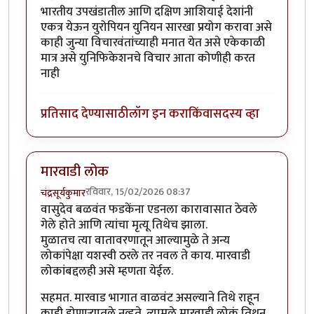
भारतीय उपखंडातील आणि दक्षिण आशियाई देशांनी
एकत्र येऊन युरोपियन युनियन सारखा प्रयोग करावा असे
काही जुन्या विचारवंतांच्याही मनात येत असे एकेकाळी
मात्र असे युनिफिकेशनचे विचार आता कोणीही करत
नाही
प्रतिसाद देण्यासाठी
लॉग इन करा
किंवा
सदस्य व्हा
मारवाडी लोक
रविवार, 15/02/2026 08:37
चंद्रसूर्यकुमार
वासुदेव बळवंत फडकेंना एडनला कारावासात ठेवले
गेले होते आणि त्यांचा मृत्यू तिथेच झाला.
मुळातच त्या वातावरणातून आल्यामुळे ते अन्य
लोकांपेक्षा यशस्वी ठरले तर नवल ते काय. मारवाडी
लोकांबद्दलही असे म्हणता येईल.
सहमत. मारवाड भागात वाळवंट असल्याने तिथे राहून
काही होणार्‍यातले नव्हते. त्यामुळे मारवाडी लोकं तिथून