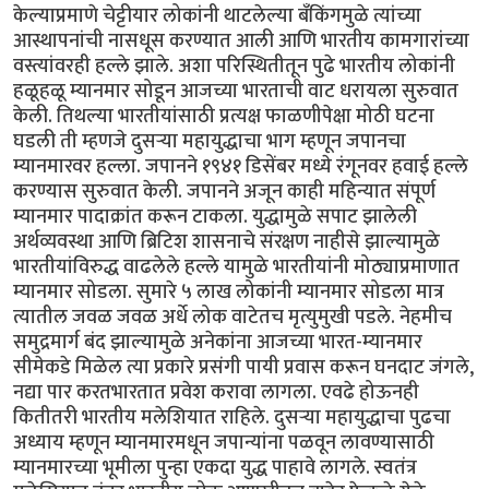
केल्याप्रमाणे चेट्टीयार लोकांनी थाटलेल्या बँकिंगमुळे त्यांच्या
आस्थापनांची नासधूस करण्यात आली आणि भारतीय कामगारांच्या
वस्त्यांवरही हल्ले झाले. अशा परिस्थितीतून पुढे भारतीय लोकांनी
हळूहळू म्यानमार सोडून आजच्या भारताची वाट धरायला सुरुवात
केली. तिथल्या भारतीयांसाठी प्रत्यक्ष फाळणीपेक्षा मोठी घटना
घडली ती म्हणजे दुसऱ्या महायुद्धाचा भाग म्हणून जपानचा
म्यानमारवर हल्ला. जपानने १९४१ डिसेंबर मध्ये रंगूनवर हवाई हल्ले
करण्यास सुरुवात केली. जपानने अजून काही महिन्यात संपूर्ण
म्यानमार पादाक्रांत करून टाकला. युद्धामुळे सपाट झालेली
अर्थव्यवस्था आणि ब्रिटिश शासनाचे संरक्षण नाहीसे झाल्यामुळे
भारतीयांविरुद्ध वाढलेले हल्ले यामुळे भारतीयांनी मोठ्याप्रमाणात
म्यानमार सोडला. सुमारे ५ लाख लोकांनी म्यानमार सोडला मात्र
त्यातील जवळ जवळ अर्धे लोक वाटेतच मृत्युमुखी पडले. नेहमीच
समुद्रमार्ग बंद झाल्यामुळे अनेकांना आजच्या भारत-म्यानमार
सीमेकडे मिळेल त्या प्रकारे प्रसंगी पायी प्रवास करून घनदाट जंगले,
नद्या पार करतभारतात प्रवेश करावा लागला. एवढे होऊनही
कितीतरी भारतीय मलेशियात राहिले. दुसऱ्या महायुद्धाचा पुढचा
अध्याय म्हणून म्यानमारमधून जपान्यांना पळवून लावण्यासाठी
म्यानमारच्या भूमीला पुन्हा एकदा युद्ध पाहावे लागले. स्वतंत्र