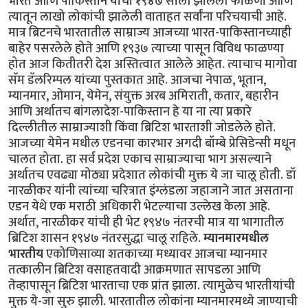
भारत आणि पाकिस्तान यांची १९४७ साली झालेली फाळणी आणि
त्यातून लाखो लोकांची झालेली वाताहत सर्वांना परिचयाची आहे.
मात्र ब्रिटनचे भारतातील साम्राज्य आजच्या भारत-पाकिस्तानच्याही
बाहेर पसरलेले होते आणि १९३७ त्याच्या पासून विविध फाळण्या
होत आज कितीतरी देश अस्तित्वात आलेले आहेत. त्याचाच मागोवा
सॅम डॅलरिम्पल यांच्या पुस्तकात आहे. आजचा नेपाळ, भूतान,
म्यानमार, ओमान, येमेन, संयुक्त अरब अमिराती, कतार, बहारीन
आणि अर्थातच बांगलादेश-पाकिस्तान हे या ना त्या प्रकारे
दिल्लीतील साम्राज्याशी किंवा ब्रिटिश भारताशी जोडलेले होते.
आजच्या येमेन मधील एडनचा कारभार अगदी बॉम्बे प्रेसिडेन्सी मधून
चालत होता. हा सर्व प्रदेश एकाच साम्राज्याचा भाग असल्याने
अर्थातच एवढ्या मोठ्या प्रदेशात लोकांची मुक्त ये जा चालू होती. डॉ
नारळीकर यांनी त्यांच्या चरित्रात इंग्लंडला जहाजाने जात असताना
एडन येथे एक मराठी अधिकारी भेटल्याचा उल्लेख केला आहे.
अर्थात, नारळीकर यांची ही भेट १९४७ नंतरची मात्र या भागातील
ब्रिटिश शासन १९४७ नंतरसुद्धा चालू राहिले.
म्यानमारमधील
भारतीय
एकोणिसाव्या शतकाच्या मध्यावर आजचा म्यानमार
तत्कालीन ब्रिटिश वसाहतवादी आक्रमणात सापडला आणि
तेव्हापासून ब्रिटिश भारताचा एक प्रांत झाला. त्यामुळेच भारतीयांची
मुक्त ये-जा सुरु झाली. भारतातील लोकांना म्यानमारमध्ये जाण्याची