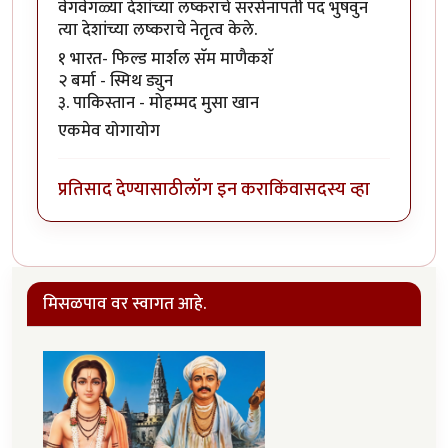
वेगवेगळ्या देशांच्या लष्कराचे सरसेनापती पद भुषवुन
त्या देशांच्या लष्कराचे नेतृत्व केले.
१ भारत- फिल्ड मार्शल सॅम माणैकशॅ
२ बर्मा - स्मिथ ड्युन
३. पाकिस्तान - मोहम्मद मुसा खान
एकमेव योगायोग
प्रतिसाद देण्यासाठी
लॉग इन करा
किंवा
सदस्य व्हा
मिसळपाव वर स्वागत आहे.