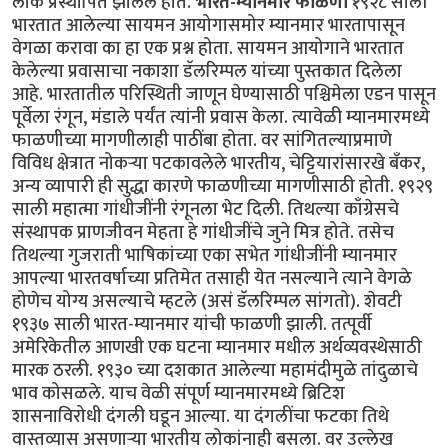
लोक प्रस्थापित झालेले होते.
भारत-म्यानमार फाळणी
१९२८ साली
भारतात आलेल्या सायमन आयोगासमोर म्यानमार भारतापासून
वेगळा करावा का हा एक प्रश्न होता. सायमन आयोगाने भारतात
केलेल्या प्रवासाचा नकाशा डॅलरिम्पल यांच्या पुस्तकात दिलेला
आहे. भारतातील परिस्थिती जाणून घेण्यासाठी पश्चिमेला एडन पासून
पूर्वेला रंगून, मंडाले पर्यंत त्यांनी प्रवास केला. त्यावेळी म्यानमारमध्ये
फाळणीच्या मागणीलाही पाठींबा होता. वर सांगितल्याप्रमाणे
विविध क्षेत्रात नोकऱ्या पटकावलेले भारतीय, चेट्टियारांसारखे बँकर,
अन्य व्यापारी ही सुद्धा कारणे फाळणीच्या मागणीसाठी होती. १९२९
साली महात्मा गांधीजींनी रंगूनला भेट दिली. तिथल्या काँग्रेसचे
संस्थापक प्राणजीवन मेहता हे गांधीजींचे जुने मित्र होते. तसेच
तिथल्या गुजराती भाषिकांच्या एका सभेत गांधीजींनी म्यानमार
आपल्या भारतवर्षाच्या प्रतिमेत तसाही येत नसल्याने त्याने वेगळे
होणेच योग्य असल्याचे म्हटले (असं डॅलरिम्पल सांगतो). शेवटी
१९३७ साली भारत-म्यानमार यांची फाळणी झाली. तत्पूर्वी
अमेरिकेतील आणखी एक घटना म्यानमार मधील अर्थव्यवस्थेसाठी
मारक ठरली. १९३० च्या दशकात आलेल्या महामंदीमुळे तांदुळाचे
भाव कोसळले. याच वेळी संपूर्ण म्यानमारमध्ये ब्रिटिश
शासनाविरोधी दंगली घडून आल्या. या दंगलींचा फटका तिथे
वास्तव्यास असणाऱ्या भारतीय लोकांनाही बसला. वर उल्लेख