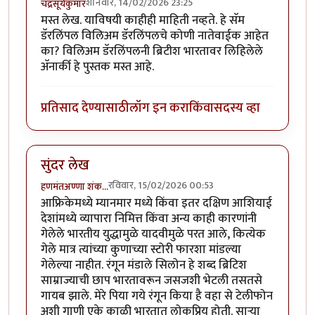
शनिवार, 14/02/2026 23:25
चंद्रसूर्यकुमार
मस्त लेख. याविषयी काहीही माहिती नव्हते. हे सॅम
डॅरलिंपल विलिअम डॅरलिंपलचे कोणी नातेवाईक आहेत
का? विलिअम डॅरलिंपलनी ब्रिटीश भारतावर लिहिलेले
अ‍ॅनार्की हे पुस्तक मस्त आहे.
प्रतिसाद देण्यासाठी
लॉग इन करा
किंवा
सदस्य व्हा
सुंदर लेख
रविवार, 15/02/2026 00:53
हणमंतअण्णा शंक…
आफ्रिकेमध्ये म्यानमार मध्ये किंवा इतर दक्षिण आशियाई
देशांमध्ये व्यापारा निमित्त किंवा अन्य काही कारणांनी
गेलेले भारतीय युद्धामुळे यादवीमुळे परत आले, कित्येक
गेले मात्र त्यांच्या कुणाच्या स्टोरी फारशा मांडल्या
गेलेल्या नाहीत. रंगून मंडाले सिलोन हे शब्द ब्रिटिश
साम्राज्याची छाप भारतावरून जसजशी भेटली तसतसे
गायब झाले. मेरे पिया गये रंगून किया है वहा से टेलीफोन
अशी गाणी एके काळी भारतात लोकप्रिय होती. साऱ्या