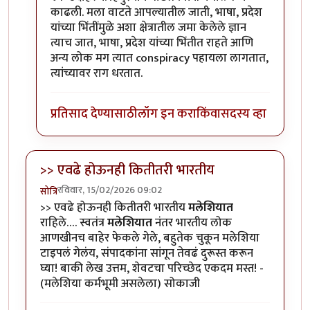
काढली. मला वाटते आपल्यातील जाती, भाषा, प्रदेश
यांच्या भिंतींमुळे अशा क्षेत्रातील जमा केलेले ज्ञान
त्याच जात, भाषा, प्रदेश यांच्या भिंतीत राहते आणि
अन्य लोक मग त्यात conspiracy पहायला लागतात,
त्यांच्यावर राग धरतात.
प्रतिसाद देण्यासाठी
लॉग इन करा
किंवा
सदस्य व्हा
>> एवढे होऊनही कितीतरी भारतीय
रविवार, 15/02/2026 09:02
सोत्रि
>> एवढे होऊनही कितीतरी भारतीय
मलेशियात
राहिले…. स्वतंत्र
मलेशियात
नंतर भारतीय लोक
आणखीनच बाहेर फेकले गेले, बहुतेक चुकून मलेशिया
टाइपलं गेलंय, संपादकांना सांगून तेवढं दुरूस्त करून
घ्या! बाकी लेख उत्तम, शेवटचा परिच्छेद एकदम मस्त! -
(मलेशिया कर्मभूमी असलेला) सोकाजी