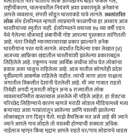
मलेशियात नंतर भारतीय लोक आणखीनच बाहेर फेकले गेले,
राष्ट्रीयीकरण, चालनावरील नियंत्रणे अशा प्रकारांमुळे अनेकांना
आपले व्यवसाय, संपत्ती सोडून भारताकडे यावे लागले.
स्थलांतरित
लोक
सॅम डॅलरिम्पल म्हणतो त्याप्रमाणे फाळणीचा हा अध्याय आज
भारतीयांच्या स्मृतीत नाही. डॅलरिम्पलने वयाच्या १७ व्या वर्षी एडन
येथे गेलेल्या धीरूभाई अंबानींची गोष्ट आपल्या पुस्तकात सांगितली
आहे. नंतर तिथेही म्यानमारसारखा प्रकार झाल्याने अनेक
भारतीयांना परत यावे लागले. संदर्भात दिलेल्या एका लेखात [४]
आजच्या आफ्रिका खंडातील भारतीयांशी झालेल्या प्रकाराबद्दल
लिहिलेले आहे. एकूणच नव्या आर्थिक संधींचा शोध घेत लोकांचा
प्रवास असा चालूच राहिलेला आहे. आज यातील कोणतेही प्रदेश
पूर्वीप्रमाणे आकर्षक राहिलेले नाहीत. त्यांची जागा आता पाश्चात्य
जगातील विकसीत देशांनी घेतलेली आहे. मी ज्या गावात राहतो
तिथेही अगदी गुजराती सोडून अन्य 6 राज्यातील लोक
व्यवसायानिमीत्त वास्तव्यास असलेले मी पहिले आहेत. हा शेवटचा
परिच्छेद लिहिण्याचे कारण म्हणजे मराठी सोशल मीडियामध्ये मला
बऱ्याचदा अशा परप्रांतातून आलेल्या आणि यशस्वी झालेल्या
लोकांबद्दल राग दिसून येतो. माझे वैयक्तिक मत असे आहे की ज्याने
ज्याने आपले गाव सोडले तो यशस्वी होण्याची शक्यता अधिक.
नाईलाज म्हणून किंवा मुद्दाम आपले राहते घर/गाव सोडायचे धाडस