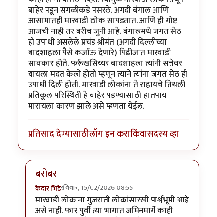
बाहेर पडून सगळीकडे पसरले. अगदी बंगाल आणि
आसामातही मारवाडी लोक सापडतात. आणि ही गोष्ट
आजची नाही तर बरीच जुनी आहे. बंगालमधे जगत सेठ
ही उपाधी असलेले प्रचंड श्रीमंत (अगदी दिल्लीच्या
बादशाहला पैसे कर्जाऊ देणारे) पिढीजात मारवाडी
सावकार होते. फर्रूखसिय्यर बादशाहला त्यांनी सत्तेवर
यायला मदत केली होती म्हणून त्याने त्यांना जगत सेठ ही
उपाधी दिली होती. मारवाडी लोकांना ते राहायचे तिथली
प्रतिकूल परिस्थिती हे बाहेर पडण्यासाठी हातपाय
मारायला कारण झाले असे म्हणता येईल.
प्रतिसाद देण्यासाठी
लॉग इन करा
किंवा
सदस्य व्हा
बरोबर
रविवार, 15/02/2026 08:55
केदार भिडे
In reply to
मारवाडी लोक
by
चंद्रसूर्यकुमार
मारवाडी लोकांना गुजराती लोकांसारखी पार्श्वभूमी आहे
असे नाही. फार पुर्वी त्या भागात जमिनमार्गे काही