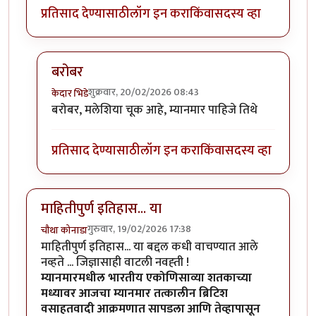
प्रतिसाद देण्यासाठी
लॉग इन करा
किंवा
सदस्य व्हा
बरोबर
शुक्रवार, 20/02/2026 08:43
केदार भिडे
In reply to
>> एवढे होऊनही कितीतरी भारतीय
by
सोत्रि
बरोबर, मलेशिया चूक आहे, म्यानमार पाहिजे तिथे
प्रतिसाद देण्यासाठी
लॉग इन करा
किंवा
सदस्य व्हा
माहितीपुर्ण इतिहास... या
गुरुवार, 19/02/2026 17:38
चौथा कोनाडा
माहितीपुर्ण इतिहास... या बद्दल कधी वाचण्यात आले
नव्हते ... जिज्ञासाही वाटली नवह्ती !
म्यानमारमधील भारतीय एकोणिसाव्या शतकाच्या
मध्यावर आजचा म्यानमार तत्कालीन ब्रिटिश
वसाहतवादी आक्रमणात सापडला आणि तेव्हापासून