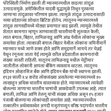
परिस्थिती निर्माण झाली ती म्यानमारमधील वाढत्या तांदूळ
उत्पादनामुळे. अमेरिकेतील यादवी युद्धामुळे तिथून पुरवल्या
जाणाऱ्या तांदुळावर परिणाम झाला. त्यामुळे तांदूळ उत्पादनासाठी
नव्या प्रदेशाच्या शोधात ब्रिटिश होतेच. त्यातूनच म्यानमारमध्ये
तांदूळ लागवडीमध्ये मोठ्या प्रमाणात वाढ झाली. त्यामुळे तेथील
शेतात कामगार म्हणून जाण्यासाठी भारतीयांनी सुरुवात केली,
त्यात बंगाल, बिहार, तामिळनाडू आणि आंध्र येथील लोकांचा मुख्य
समावेश होता. त्याकाळी बंगाल-बिहार येथील लोकांना जमिनीमार्गे
म्यानमार मध्ये जाणे शक्य होते आणि समुद्रमार्गे जायचे तर चेन्नई
येथून रंगूनला जाता येई त्यामुळे वरील प्रदेशातील कामगारांची
संख्या जास्ती राहिली. यातूनच तामिळनाडू मधील चेट्टीयार
जातीतील लोकांनी आपला बँकिंग व्यवसाय थाटला. त्यातूनच
इंडियन ओव्हरसिज बँक आणि इंडियन बँक यांची स्थापना झाली.
१९३१ साली १.४ करोड लोकसंख्या असलेल्या म्यानमारमध्ये १०
लाखाहून अधिक भारतीय वास्तव्यास होते. म्यानमारमध्ये त्यावेळी
बोलल्या जाणाऱ्या भारतीय भाषांची आकडेवारी उपलब्ध आहे. त्यात
बंगाली, तामिळ आणि तेलगू यांची संख्या अधिक असून १५ हजार
पंजाबी बोलणाऱ्या लोकांचाही समावेश आहे. म्यानमारमधील
तत्कालीन अर्थव्यवस्थेत अगदी मजुरांपासून वरिष्ठ पदांपर्यंत भारतीय