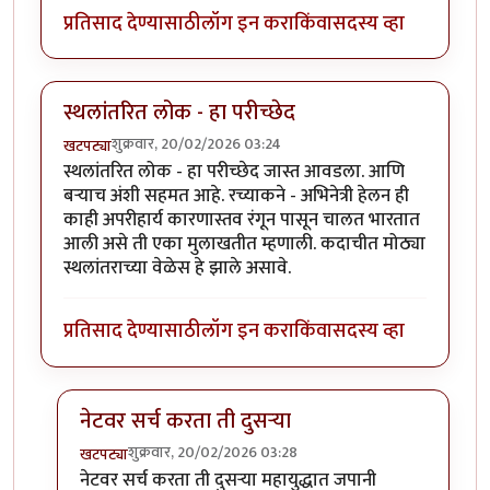
प्रतिसाद देण्यासाठी
लॉग इन करा
किंवा
सदस्य व्हा
स्थलांतरित लोक - हा परीच्छेद
शुक्रवार, 20/02/2026 03:24
खटपट्या
स्थलांतरित लोक - हा परीच्छेद जास्त आवडला. आणि
बर्‍याच अंशी सहमत आहे. रच्याकने - अभिनेत्री हेलन ही
काही अपरीहार्य कारणास्तव रंगून पासून चालत भारतात
आली असे ती एका मुलाखतीत म्हणाली. कदाचीत मोठ्या
स्थलांतराच्या वेळेस हे झाले असावे.
प्रतिसाद देण्यासाठी
लॉग इन करा
किंवा
सदस्य व्हा
नेटवर सर्च करता ती दुसर्‍या
शुक्रवार, 20/02/2026 03:28
खटपट्या
In reply to
स्थलांतरित लोक - हा परीच्छेद
by
खटपट्या
नेटवर सर्च करता ती दुसर्‍या महायुद्धात जपानी