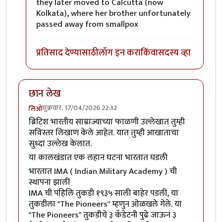
they later moved to Calcutta (now
Kolkata), where her brother unfortunately
passed away from smallpox
प्रतिसाद देण्यासाठी
लॉग इन करा
किंवा
सदस्य व्हा
छान लेख
शुक्रवार, 17/04/2026 22:32
लिओ
ब्रिटिश भारतीय साम्राज्याच्या फाळणी उल्लेखात तुम्ही
सविस्तर लिखाण केले आहेत. यात तुम्ही आखाताचा
सुध्दा उल्लेख केलात.
या कालखंडात एक लहान घटना भारतात घडली
भारतात IMA ( Indian Military Academy ) ची
स्थापना झाली
IMA ची पहिलि तुकडी १९३५ साली बाहेर पडली, या
तुकडीला "The Pioneers" म्हणुन ओळखले गेले. या
"The Pioneers" तुकडीचे ३ कॅडेटनी पुढे जाऊन ३