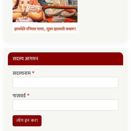
सदस्य आगमन
सदस्यनाम
पासवर्ड
लॉग इन करा