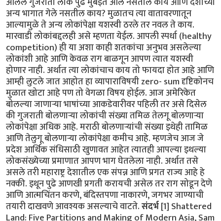
आलेले गुजराती लोक पुढे मुंबईत आले नसतील काय आणि देशाच्या
अन्य भागात गेले नसतील काय? मुळातच त्या वातावरणातून
आल्यामुळे ते अन्य लोकांपेक्षा यशस्वी ठरले तर नवल ते काय.
मारवाडी लोकांबद्दलही असे म्हणता येईल. आपली स्पर्धा (healthy
competition) ही या अशा काही शतकांचा अनुभव असलेल्या
लोकांशी आहे आणि केवळ राग बाळगून आपण त्यात यशस्वी
होणार नाही. अर्थात त्या लोकांचाच काय तो फायदा होत आहे आणि
आम्ही लुटले जात आहोत हा व्यापाराविषयी zero- sum दृष्टिकोनच
मुळात खोटा आहे पण तो वेगळा विषय होईल. आज अमेरिकेत
बोलल्या जाणाऱ्या भाषांच्या आकडेवारीवर पहिली तर असे दिसेल
की गुजराती बोलणाऱ्या लोकांची संख्या तमिळ तेलगू बोलणाऱ्या
लोकांपेक्षा अधिक आहे. मराठी बोलणाऱ्यांची संख्या इथेही तामिळ
आणि तेलुगू बोलणाऱ्या लोकांपेक्षा कमीच आहे. म्हणजेच आज जे
प्रदेश आर्थिक संधिसाठी खुणावत आहेत त्यातही आपल्या इथल्या
लोकसंख्येच्या प्रमाणात आपण भाग घेतलेला नाही. अर्थात तसे
असले तरी महाराष्ट्र देशातील एक संपन्न आणि प्रगत राज्य आहे हे
नक्की. इथून पुढे आणखी प्रगती करायची असेल तर राग सोडून देणे
आणि आत्मचिंतन करणे, बंदिस्तपणा नाकारणे, जगभर जाण्याची
तयारी दाखवणे आवश्यक असल्याचे वाटते.
संदर्भ
[1] Shattered
Land: Five Partitions and Making of Modern Asia, Sam