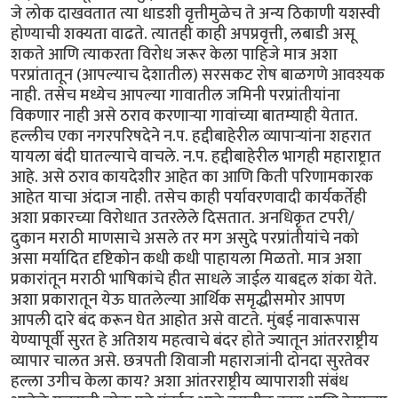
जे लोक दाखवतात त्या धाडशी वृत्तीमुळेच ते अन्य ठिकाणी यशस्वी
होण्याची शक्यता वाढते. त्यातही काही अपप्रवृत्ती, लबाडी असू
शकते आणि त्याकरता विरोध जरूर केला पाहिजे मात्र अशा
परप्रांतातून (आपल्याच देशातील) सरसकट रोष बाळगणे आवश्यक
नाही. तसेच मध्येच आपल्या गावातील जमिनी परप्रांतीयांना
विकणार नाही असे ठराव करणाऱ्या गावांच्या बातम्याही येतात.
हल्लीच एका नगरपरिषदेने न.प. हद्दीबाहेरील व्यापाऱ्यांना शहरात
यायला बंदी घातल्याचे वाचले. न.प. हद्दीबाहेरील भागही महाराष्ट्रात
आहे. असे ठराव कायदेशीर आहेत का आणि किती परिणामकारक
आहेत याचा अंदाज नाही. तसेच काही पर्यावरणवादी कार्यकर्तेही
अशा प्रकारच्या विरोधात उतरलेले दिसतात. अनधिकृत टपरी/
दुकान मराठी माणसाचे असले तर मग असुदे परप्रांतीयांचे नको
असा मर्यादित दृष्टिकोन कधी कधी पाहायला मिळतो. मात्र अशा
प्रकारांतून मराठी भाषिकांचे हीत साधले जाईल याबद्दल शंका येते.
अशा प्रकारातून येऊ घातलेल्या आर्थिक समृद्धीसमोर आपण
आपली दारे बंद करून घेत आहोत असे वाटते. मुंबई नावारूपास
येण्यापूर्वी सुरत हे अतिशय महत्वाचे बंदर होते ज्यातून आंतरराष्ट्रीय
व्यापार चालत असे. छत्रपती शिवाजी महाराजांनी दोनदा सुरतेवर
हल्ला उगीच केला काय? अशा आंतरराष्ट्रीय व्यापाराशी संबंध