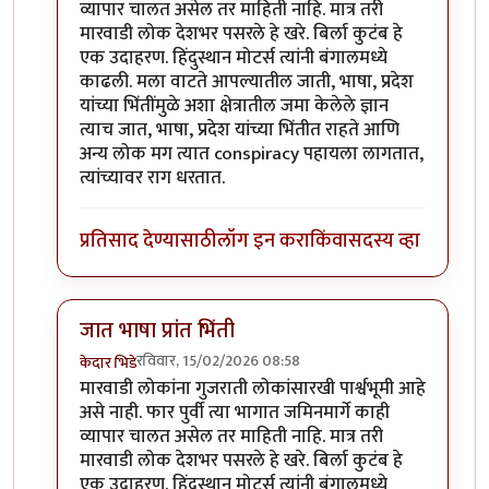
व्यापार चालत असेल तर माहिती नाहि. मात्र तरी
मारवाडी लोक देशभर पसरले हे खरे. बिर्ला कुटंब हे
एक उदाहरण. हिंदुस्थान मोटर्स त्यांनी बंगालमध्ये
काढली. मला वाटते आपल्यातील जाती, भाषा, प्रदेश
यांच्या भिंतींमुळे अशा क्षेत्रातील जमा केलेले ज्ञान
त्याच जात, भाषा, प्रदेश यांच्या भिंतीत राहते आणि
अन्य लोक मग त्यात conspiracy पहायला लागतात,
त्यांच्यावर राग धरतात.
प्रतिसाद देण्यासाठी
लॉग इन करा
किंवा
सदस्य व्हा
जात भाषा प्रांत भिंती
रविवार, 15/02/2026 08:58
केदार भिडे
In reply to
मारवाडी लोक
by
चंद्रसूर्यकुमार
मारवाडी लोकांना गुजराती लोकांसारखी पार्श्वभूमी आहे
असे नाही. फार पुर्वी त्या भागात जमिनमार्गे काही
व्यापार चालत असेल तर माहिती नाहि. मात्र तरी
मारवाडी लोक देशभर पसरले हे खरे. बिर्ला कुटंब हे
एक उदाहरण. हिंदुस्थान मोटर्स त्यांनी बंगालमध्ये