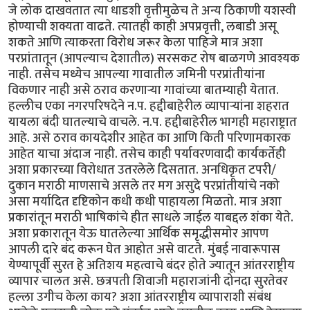
जे लोक दाखवतात त्या धाडशी वृत्तीमुळेच ते अन्य ठिकाणी यशस्वी
होण्याची शक्यता वाढते. त्यातही काही अपप्रवृत्ती, लबाडी असू
शकते आणि त्याकरता विरोध जरूर केला पाहिजे मात्र अशा
परप्रांतातून (आपल्याच देशातील) सरसकट रोष बाळगणे आवश्यक
नाही. तसेच मध्येच आपल्या गावातील जमिनी परप्रांतीयांना
विकणार नाही असे ठराव करणाऱ्या गावांच्या बातम्याही येतात.
हल्लीच एका नगरपरिषदेने न.प. हद्दीबाहेरील व्यापाऱ्यांना शहरात
यायला बंदी घातल्याचे वाचले. न.प. हद्दीबाहेरील भागही महाराष्ट्रात
आहे. असे ठराव कायदेशीर आहेत का आणि किती परिणामकारक
आहेत याचा अंदाज नाही. तसेच काही पर्यावरणवादी कार्यकर्तेही
अशा प्रकारच्या विरोधात उतरलेले दिसतात. अनधिकृत टपरी/
दुकान मराठी माणसाचे असले तर मग असुदे परप्रांतीयांचे नको
असा मर्यादित दृष्टिकोन कधी कधी पाहायला मिळतो. मात्र अशा
प्रकारांतून मराठी भाषिकांचे हीत साधले जाईल याबद्दल शंका येते.
अशा प्रकारातून येऊ घातलेल्या आर्थिक समृद्धीसमोर आपण
आपली दारे बंद करून घेत आहोत असे वाटते. मुंबई नावारूपास
येण्यापूर्वी सुरत हे अतिशय महत्वाचे बंदर होते ज्यातून आंतरराष्ट्रीय
व्यापार चालत असे. छत्रपती शिवाजी महाराजांनी दोनदा सुरतेवर
हल्ला उगीच केला काय? अशा आंतरराष्ट्रीय व्यापाराशी संबंध