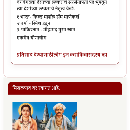
वेगवेगळ्या देशांच्या लष्कराचे सरसेनापती पद भुषवुन
त्या देशांच्या लष्कराचे नेतृत्व केले.
१ भारत- फिल्ड मार्शल सॅम माणैकशॅ
२ बर्मा - स्मिथ ड्युन
३. पाकिस्तान - मोहम्मद मुसा खान
एकमेव योगायोग
प्रतिसाद देण्यासाठी
लॉग इन करा
किंवा
सदस्य व्हा
मिसळपाव वर स्वागत आहे.