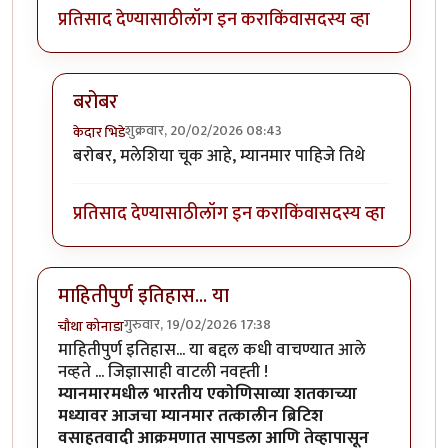
प्रतिसाद देण्यासाठी
लॉग इन करा
किंवा
सदस्य व्हा
बरोबर
शुक्रवार, 20/02/2026 08:43
केदार भिडे
In reply to
>> एवढे होऊनही कितीतरी भारतीय
by
सोत्रि
बरोबर, मलेशिया चूक आहे, म्यानमार पाहिजे तिथे
प्रतिसाद देण्यासाठी
लॉग इन करा
किंवा
सदस्य व्हा
माहितीपुर्ण इतिहास... या
गुरुवार, 19/02/2026 17:38
चौथा कोनाडा
माहितीपुर्ण इतिहास... या बद्दल कधी वाचण्यात आले
नव्हते ... जिज्ञासाही वाटली नवह्ती !
म्यानमारमधील भारतीय एकोणिसाव्या शतकाच्या
मध्यावर आजचा म्यानमार तत्कालीन ब्रिटिश
वसाहतवादी आक्रमणात सापडला आणि तेव्हापासून