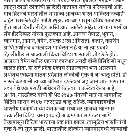
भारत आणि पाकिस्तान यांची १९४७ साली झालेली फाळणी आणि
त्यातून लाखो लोकांची झालेली वाताहत सर्वांना परिचयाची आहे.
मात्र ब्रिटनचे भारतातील साम्राज्य आजच्या भारत-पाकिस्तानच्याही
बाहेर पसरलेले होते आणि १९३७ त्याच्या पासून विविध फाळण्या
होत आज कितीतरी देश अस्तित्वात आलेले आहेत. त्याचाच मागोवा
सॅम डॅलरिम्पल यांच्या पुस्तकात आहे. आजचा नेपाळ, भूतान,
म्यानमार, ओमान, येमेन, संयुक्त अरब अमिराती, कतार, बहारीन
आणि अर्थातच बांगलादेश-पाकिस्तान हे या ना त्या प्रकारे
दिल्लीतील साम्राज्याशी किंवा ब्रिटिश भारताशी जोडलेले होते.
आजच्या येमेन मधील एडनचा कारभार अगदी बॉम्बे प्रेसिडेन्सी मधून
चालत होता. हा सर्व प्रदेश एकाच साम्राज्याचा भाग असल्याने
अर्थातच एवढ्या मोठ्या प्रदेशात लोकांची मुक्त ये जा चालू होती. डॉ
नारळीकर यांनी त्यांच्या चरित्रात इंग्लंडला जहाजाने जात असताना
एडन येथे एक मराठी अधिकारी भेटल्याचा उल्लेख केला आहे.
अर्थात, नारळीकर यांची ही भेट १९४७ नंतरची मात्र या भागातील
ब्रिटिश शासन १९४७ नंतरसुद्धा चालू राहिले.
म्यानमारमधील
भारतीय
एकोणिसाव्या शतकाच्या मध्यावर आजचा म्यानमार
तत्कालीन ब्रिटिश वसाहतवादी आक्रमणात सापडला आणि
तेव्हापासून ब्रिटिश भारताचा एक प्रांत झाला. त्यामुळेच भारतीयांची
मुक्त ये-जा सुरु झाली. भारतातील लोकांना म्यानमारमध्ये जाण्याची