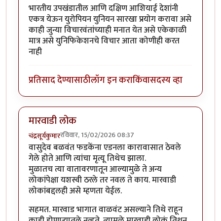
भारतीय उपखंडातील आणि दक्षिण आशियाई देशांनी
एकत्र येऊन युरोपियन युनियन सारखा प्रयोग करावा असे
काही जुन्या विचारवंतांच्याही मनात येत असे एकेकाळी
मात्र असे युनिफिकेशनचे विचार आता कोणीही करत
नाही
प्रतिसाद देण्यासाठी
लॉग इन करा
किंवा
सदस्य व्हा
मारवाडी लोक
रविवार, 15/02/2026 08:37
चंद्रसूर्यकुमार
वासुदेव बळवंत फडकेंना एडनला कारावासात ठेवले
गेले होते आणि त्यांचा मृत्यू तिथेच झाला.
मुळातच त्या वातावरणातून आल्यामुळे ते अन्य
लोकांपेक्षा यशस्वी ठरले तर नवल ते काय. मारवाडी
लोकांबद्दलही असे म्हणता येईल.
सहमत. मारवाड भागात वाळवंट असल्याने तिथे राहून
काही होणार्‍यातले नव्हते. त्यामुळे मारवाडी लोकं तिथून