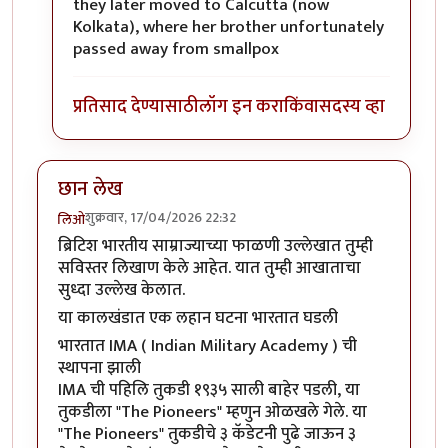
they later moved to Calcutta (now
Kolkata), where her brother unfortunately
passed away from smallpox
प्रतिसाद देण्यासाठी
लॉग इन करा
किंवा
सदस्य व्हा
छान लेख
शुक्रवार, 17/04/2026 22:32
लिओ
ब्रिटिश भारतीय साम्राज्याच्या फाळणी उल्लेखात तुम्ही
सविस्तर लिखाण केले आहेत. यात तुम्ही आखाताचा
सुध्दा उल्लेख केलात.
या कालखंडात एक लहान घटना भारतात घडली
भारतात IMA ( Indian Military Academy ) ची
स्थापना झाली
IMA ची पहिलि तुकडी १९३५ साली बाहेर पडली, या
तुकडीला "The Pioneers" म्हणुन ओळखले गेले. या
"The Pioneers" तुकडीचे ३ कॅडेटनी पुढे जाऊन ३