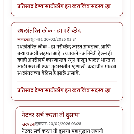
प्रतिसाद देण्यासाठी
लॉग इन करा
किंवा
सदस्य व्हा
स्थलांतरित लोक - हा परीच्छेद
शुक्रवार, 20/02/2026 03:24
खटपट्या
स्थलांतरित लोक - हा परीच्छेद जास्त आवडला. आणि
बर्‍याच अंशी सहमत आहे. रच्याकने - अभिनेत्री हेलन ही
काही अपरीहार्य कारणास्तव रंगून पासून चालत भारतात
आली असे ती एका मुलाखतीत म्हणाली. कदाचीत मोठ्या
स्थलांतराच्या वेळेस हे झाले असावे.
प्रतिसाद देण्यासाठी
लॉग इन करा
किंवा
सदस्य व्हा
नेटवर सर्च करता ती दुसर्‍या
शुक्रवार, 20/02/2026 03:28
खटपट्या
In reply to
स्थलांतरित लोक - हा परीच्छेद
by
खटपट्या
नेटवर सर्च करता ती दुसर्‍या महायुद्धात जपानी