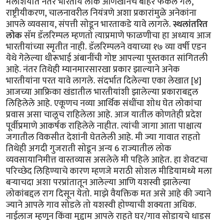
मलेशियात नंतर भारतीय लोक आणखीनच बाहेर फेकले गेले,
राष्ट्रीयीकरण, चालनावरील नियंत्रणे अशा प्रकारांमुळे अनेकांना
आपले व्यवसाय, संपत्ती सोडून भारताकडे यावे लागले.
स्थलांतरित
लोक
सॅम डॅलरिम्पल म्हणतो त्याप्रमाणे फाळणीचा हा अध्याय आज
भारतीयांच्या स्मृतीत नाही. डॅलरिम्पलने वयाच्या १७ व्या वर्षी एडन
येथे गेलेल्या धीरूभाई अंबानींची गोष्ट आपल्या पुस्तकात सांगितली
आहे. नंतर तिथेही म्यानमारसारखा प्रकार झाल्याने अनेक
भारतीयांना परत यावे लागले. संदर्भात दिलेल्या एका लेखात [४]
आजच्या आफ्रिका खंडातील भारतीयांशी झालेल्या प्रकाराबद्दल
लिहिलेले आहे. एकूणच नव्या आर्थिक संधींचा शोध घेत लोकांचा
प्रवास असा चालूच राहिलेला आहे. आज यातील कोणतेही प्रदेश
पूर्वीप्रमाणे आकर्षक राहिलेले नाहीत. त्यांची जागा आता पाश्चात्य
जगातील विकसीत देशांनी घेतलेली आहे. मी ज्या गावात राहतो
तिथेही अगदी गुजराती सोडून अन्य 6 राज्यातील लोक
व्यवसायानिमीत्त वास्तव्यास असलेले मी पहिले आहेत. हा शेवटचा
परिच्छेद लिहिण्याचे कारण म्हणजे मराठी सोशल मीडियामध्ये मला
बऱ्याचदा अशा परप्रांतातून आलेल्या आणि यशस्वी झालेल्या
लोकांबद्दल राग दिसून येतो. माझे वैयक्तिक मत असे आहे की ज्याने
ज्याने आपले गाव सोडले तो यशस्वी होण्याची शक्यता अधिक.
नाईलाज म्हणून किंवा मुद्दाम आपले राहते घर/गाव सोडायचे धाडस