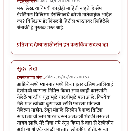
शनिवार, 14/02/2026 23:25
चंद्रसूर्यकुमार
मस्त लेख. याविषयी काहीही माहिती नव्हते. हे सॅम
डॅरलिंपल विलिअम डॅरलिंपलचे कोणी नातेवाईक आहेत
का? विलिअम डॅरलिंपलनी ब्रिटीश भारतावर लिहिलेले
अ‍ॅनार्की हे पुस्तक मस्त आहे.
प्रतिसाद देण्यासाठी
लॉग इन करा
किंवा
सदस्य व्हा
सुंदर लेख
रविवार, 15/02/2026 00:53
हणमंतअण्णा शंक…
आफ्रिकेमध्ये म्यानमार मध्ये किंवा इतर दक्षिण आशियाई
देशांमध्ये व्यापारा निमित्त किंवा अन्य काही कारणांनी
गेलेले भारतीय युद्धामुळे यादवीमुळे परत आले, कित्येक
गेले मात्र त्यांच्या कुणाच्या स्टोरी फारशा मांडल्या
गेलेल्या नाहीत. रंगून मंडाले सिलोन हे शब्द ब्रिटिश
साम्राज्याची छाप भारतावरून जसजशी भेटली तसतसे
गायब झाले. मेरे पिया गये रंगून किया है वहा से टेलीफोन
अशी गाणी एके काळी भारतात लोकप्रिय होती. साऱ्या