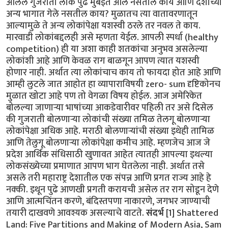
आलेले गुजराती लोक पुढे मुंबईत आले नसतील काय आणि देशाच्या
अन्य भागात गेले नसतील काय? मुळातच त्या वातावरणातून
आल्यामुळे ते अन्य लोकांपेक्षा यशस्वी ठरले तर नवल ते काय.
मारवाडी लोकांबद्दलही असे म्हणता येईल. आपली स्पर्धा (healthy
competition) ही या अशा काही शतकांचा अनुभव असलेल्या
लोकांशी आहे आणि केवळ राग बाळगून आपण त्यात यशस्वी
होणार नाही. अर्थात त्या लोकांचाच काय तो फायदा होत आहे आणि
आम्ही लुटले जात आहोत हा व्यापाराविषयी zero- sum दृष्टिकोनच
मुळात खोटा आहे पण तो वेगळा विषय होईल. आज अमेरिकेत
बोलल्या जाणाऱ्या भाषांच्या आकडेवारीवर पहिली तर असे दिसेल
की गुजराती बोलणाऱ्या लोकांची संख्या तमिळ तेलगू बोलणाऱ्या
लोकांपेक्षा अधिक आहे. मराठी बोलणाऱ्यांची संख्या इथेही तामिळ
आणि तेलुगू बोलणाऱ्या लोकांपेक्षा कमीच आहे. म्हणजेच आज जे
प्रदेश आर्थिक संधिसाठी खुणावत आहेत त्यातही आपल्या इथल्या
लोकसंख्येच्या प्रमाणात आपण भाग घेतलेला नाही. अर्थात तसे
असले तरी महाराष्ट्र देशातील एक संपन्न आणि प्रगत राज्य आहे हे
नक्की. इथून पुढे आणखी प्रगती करायची असेल तर राग सोडून देणे
आणि आत्मचिंतन करणे, बंदिस्तपणा नाकारणे, जगभर जाण्याची
तयारी दाखवणे आवश्यक असल्याचे वाटते.
संदर्भ
[1] Shattered
Land: Five Partitions and Making of Modern Asia, Sam