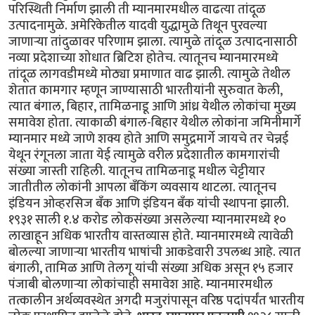
परिस्थिती निर्माण झाली ती म्यानमारमधील वाढत्या तांदूळ
उत्पादनामुळे. अमेरिकेतील यादवी युद्धामुळे तिथून पुरवल्या
जाणाऱ्या तांदुळावर परिणाम झाला. त्यामुळे तांदूळ उत्पादनासाठी
नव्या प्रदेशाच्या शोधात ब्रिटिश होतेच. त्यातूनच म्यानमारमध्ये
तांदूळ लागवडीमध्ये मोठ्या प्रमाणात वाढ झाली. त्यामुळे तेथील
शेतात कामगार म्हणून जाण्यासाठी भारतीयांनी सुरुवात केली,
त्यात बंगाल, बिहार, तामिळनाडू आणि आंध्र येथील लोकांचा मुख्य
समावेश होता. त्याकाळी बंगाल-बिहार येथील लोकांना जमिनीमार्गे
म्यानमार मध्ये जाणे शक्य होते आणि समुद्रमार्गे जायचे तर चेन्नई
येथून रंगूनला जाता येई त्यामुळे वरील प्रदेशातील कामगारांची
संख्या जास्ती राहिली. यातूनच तामिळनाडू मधील चेट्टीयार
जातीतील लोकांनी आपला बँकिंग व्यवसाय थाटला. त्यातूनच
इंडियन ओव्हरसिज बँक आणि इंडियन बँक यांची स्थापना झाली.
१९३१ साली १.४ करोड लोकसंख्या असलेल्या म्यानमारमध्ये १०
लाखाहून अधिक भारतीय वास्तव्यास होते. म्यानमारमध्ये त्यावेळी
बोलल्या जाणाऱ्या भारतीय भाषांची आकडेवारी उपलब्ध आहे. त्यात
बंगाली, तामिळ आणि तेलगू यांची संख्या अधिक असून १५ हजार
पंजाबी बोलणाऱ्या लोकांचाही समावेश आहे. म्यानमारमधील
तत्कालीन अर्थव्यवस्थेत अगदी मजुरांपासून वरिष्ठ पदांपर्यंत भारतीय