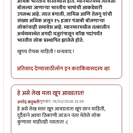
अधिक भारतीय वास्तव्यास होते. म्यानमारमध्ये त्यावेळी
बोलल्या जाणाऱ्या भारतीय भाषांची आकडेवारी
उपलब्ध आहे. त्यात बंगाली, तामिळ आणि तेलगू यांची
संख्या अधिक असून १५ हजार पंजाबी बोलणाऱ्या
लोकांचाही समावेश आहे. म्यानमारमधील तत्कालीन
अर्थव्यवस्थेत अगदी मजुरांपासून वरिष्ठ पदांपर्यंत
भारतीय लोक प्रस्थापित झालेले होते.
खुपच रोचक माहिती ! धन्यवाद !
प्रतिसाद देण्यासाठी
लॉग इन करा
किंवा
सदस्य व्हा
हे असे लेख मला खूप आवडतात!
गुरुवार, 19/02/2026 23:59
अमरेंद्र बाहुबली
हे असे लेख मला खूप आवडतात! खूप छान माहिती,
दुर्दैवाने अश्या ठिकाणी जाऊन नंतर मेलेले लोक
कुणाला माहीतही नसतात! :(