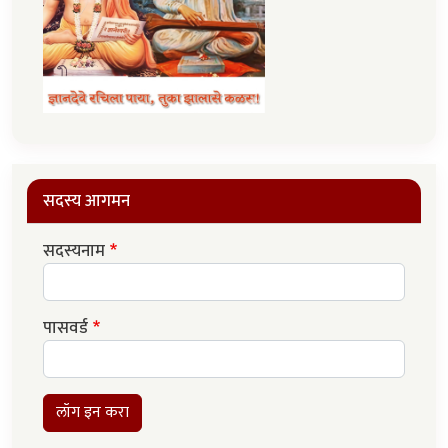
सदस्य आगमन
सदस्यनाम
पासवर्ड
लॉग इन करा