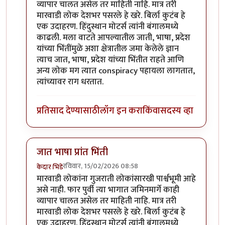
व्यापार चालत असेल तर माहिती नाहि. मात्र तरी
मारवाडी लोक देशभर पसरले हे खरे. बिर्ला कुटंब हे
एक उदाहरण. हिंदुस्थान मोटर्स त्यांनी बंगालमध्ये
काढली. मला वाटते आपल्यातील जाती, भाषा, प्रदेश
यांच्या भिंतींमुळे अशा क्षेत्रातील जमा केलेले ज्ञान
त्याच जात, भाषा, प्रदेश यांच्या भिंतीत राहते आणि
अन्य लोक मग त्यात conspiracy पहायला लागतात,
त्यांच्यावर राग धरतात.
प्रतिसाद देण्यासाठी
लॉग इन करा
किंवा
सदस्य व्हा
जात भाषा प्रांत भिंती
रविवार, 15/02/2026 08:58
केदार भिडे
In reply to
मारवाडी लोक
by
चंद्रसूर्यकुमार
मारवाडी लोकांना गुजराती लोकांसारखी पार्श्वभूमी आहे
असे नाही. फार पुर्वी त्या भागात जमिनमार्गे काही
व्यापार चालत असेल तर माहिती नाहि. मात्र तरी
मारवाडी लोक देशभर पसरले हे खरे. बिर्ला कुटंब हे
एक उदाहरण. हिंदुस्थान मोटर्स त्यांनी बंगालमध्ये