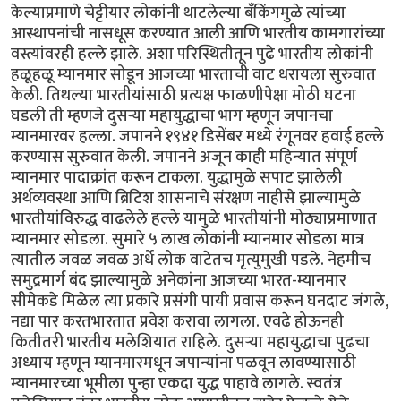
केल्याप्रमाणे चेट्टीयार लोकांनी थाटलेल्या बँकिंगमुळे त्यांच्या
आस्थापनांची नासधूस करण्यात आली आणि भारतीय कामगारांच्या
वस्त्यांवरही हल्ले झाले. अशा परिस्थितीतून पुढे भारतीय लोकांनी
हळूहळू म्यानमार सोडून आजच्या भारताची वाट धरायला सुरुवात
केली. तिथल्या भारतीयांसाठी प्रत्यक्ष फाळणीपेक्षा मोठी घटना
घडली ती म्हणजे दुसऱ्या महायुद्धाचा भाग म्हणून जपानचा
म्यानमारवर हल्ला. जपानने १९४१ डिसेंबर मध्ये रंगूनवर हवाई हल्ले
करण्यास सुरुवात केली. जपानने अजून काही महिन्यात संपूर्ण
म्यानमार पादाक्रांत करून टाकला. युद्धामुळे सपाट झालेली
अर्थव्यवस्था आणि ब्रिटिश शासनाचे संरक्षण नाहीसे झाल्यामुळे
भारतीयांविरुद्ध वाढलेले हल्ले यामुळे भारतीयांनी मोठ्याप्रमाणात
म्यानमार सोडला. सुमारे ५ लाख लोकांनी म्यानमार सोडला मात्र
त्यातील जवळ जवळ अर्धे लोक वाटेतच मृत्युमुखी पडले. नेहमीच
समुद्रमार्ग बंद झाल्यामुळे अनेकांना आजच्या भारत-म्यानमार
सीमेकडे मिळेल त्या प्रकारे प्रसंगी पायी प्रवास करून घनदाट जंगले,
नद्या पार करतभारतात प्रवेश करावा लागला. एवढे होऊनही
कितीतरी भारतीय मलेशियात राहिले. दुसऱ्या महायुद्धाचा पुढचा
अध्याय म्हणून म्यानमारमधून जपान्यांना पळवून लावण्यासाठी
म्यानमारच्या भूमीला पुन्हा एकदा युद्ध पाहावे लागले. स्वतंत्र