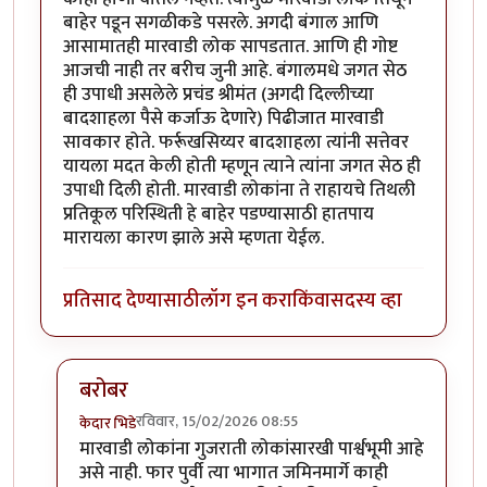
बाहेर पडून सगळीकडे पसरले. अगदी बंगाल आणि
आसामातही मारवाडी लोक सापडतात. आणि ही गोष्ट
आजची नाही तर बरीच जुनी आहे. बंगालमधे जगत सेठ
ही उपाधी असलेले प्रचंड श्रीमंत (अगदी दिल्लीच्या
बादशाहला पैसे कर्जाऊ देणारे) पिढीजात मारवाडी
सावकार होते. फर्रूखसिय्यर बादशाहला त्यांनी सत्तेवर
यायला मदत केली होती म्हणून त्याने त्यांना जगत सेठ ही
उपाधी दिली होती. मारवाडी लोकांना ते राहायचे तिथली
प्रतिकूल परिस्थिती हे बाहेर पडण्यासाठी हातपाय
मारायला कारण झाले असे म्हणता येईल.
प्रतिसाद देण्यासाठी
लॉग इन करा
किंवा
सदस्य व्हा
बरोबर
रविवार, 15/02/2026 08:55
केदार भिडे
In reply to
मारवाडी लोक
by
चंद्रसूर्यकुमार
मारवाडी लोकांना गुजराती लोकांसारखी पार्श्वभूमी आहे
असे नाही. फार पुर्वी त्या भागात जमिनमार्गे काही