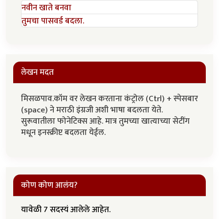
नवीन खाते बनवा
तुमचा पासवर्ड बदला.
लेखन मदत
मिसळपाव.कॉम वर लेखन करताना कंट्रोल (Ctrl) + स्पेसबार
(space) ने मराठी इंग्रजी अशी भाषा बदलता येते.
सुरूवातीला फोनेटिक्स आहे. मात्र तुमच्या खात्याच्या सेटींग
मधून इनस्क्रीप्ट बदलता येईल.
कोण कोण आलंय?
यावेळी 7 सदस्यं आलेले आहेत.