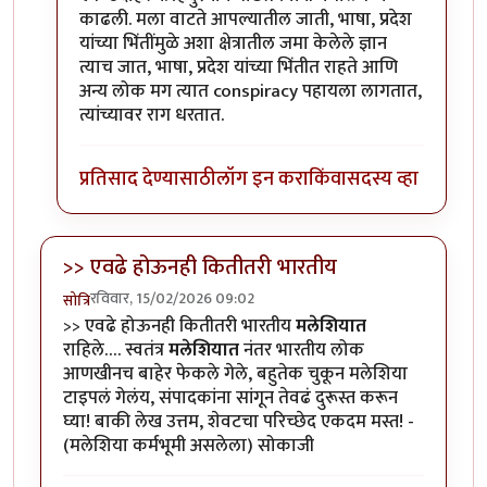
काढली. मला वाटते आपल्यातील जाती, भाषा, प्रदेश
यांच्या भिंतींमुळे अशा क्षेत्रातील जमा केलेले ज्ञान
त्याच जात, भाषा, प्रदेश यांच्या भिंतीत राहते आणि
अन्य लोक मग त्यात conspiracy पहायला लागतात,
त्यांच्यावर राग धरतात.
प्रतिसाद देण्यासाठी
लॉग इन करा
किंवा
सदस्य व्हा
>> एवढे होऊनही कितीतरी भारतीय
रविवार, 15/02/2026 09:02
सोत्रि
>> एवढे होऊनही कितीतरी भारतीय
मलेशियात
राहिले…. स्वतंत्र
मलेशियात
नंतर भारतीय लोक
आणखीनच बाहेर फेकले गेले, बहुतेक चुकून मलेशिया
टाइपलं गेलंय, संपादकांना सांगून तेवढं दुरूस्त करून
घ्या! बाकी लेख उत्तम, शेवटचा परिच्छेद एकदम मस्त! -
(मलेशिया कर्मभूमी असलेला) सोकाजी