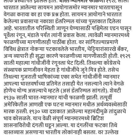
लोक प्रस्थापित झालेले होते.
भारत-म्यानमार फाळणी
१९२८ साली
भारतात आलेल्या सायमन आयोगासमोर म्यानमार भारतापासून
वेगळा करावा का हा एक प्रश्न होता. सायमन आयोगाने भारतात
केलेल्या प्रवासाचा नकाशा डॅलरिम्पल यांच्या पुस्तकात दिलेला
आहे. भारतातील परिस्थिती जाणून घेण्यासाठी पश्चिमेला एडन पासून
पूर्वेला रंगून, मंडाले पर्यंत त्यांनी प्रवास केला. त्यावेळी म्यानमारमध्ये
फाळणीच्या मागणीलाही पाठींबा होता. वर सांगितल्याप्रमाणे
विविध क्षेत्रात नोकऱ्या पटकावलेले भारतीय, चेट्टियारांसारखे बँकर,
अन्य व्यापारी ही सुद्धा कारणे फाळणीच्या मागणीसाठी होती. १९२९
साली महात्मा गांधीजींनी रंगूनला भेट दिली. तिथल्या काँग्रेसचे
संस्थापक प्राणजीवन मेहता हे गांधीजींचे जुने मित्र होते. तसेच
तिथल्या गुजराती भाषिकांच्या एका सभेत गांधीजींनी म्यानमार
आपल्या भारतवर्षाच्या प्रतिमेत तसाही येत नसल्याने त्याने वेगळे
होणेच योग्य असल्याचे म्हटले (असं डॅलरिम्पल सांगतो). शेवटी
१९३७ साली भारत-म्यानमार यांची फाळणी झाली. तत्पूर्वी
अमेरिकेतील आणखी एक घटना म्यानमार मधील अर्थव्यवस्थेसाठी
मारक ठरली. १९३० च्या दशकात आलेल्या महामंदीमुळे तांदुळाचे
भाव कोसळले. याच वेळी संपूर्ण म्यानमारमध्ये ब्रिटिश
शासनाविरोधी दंगली घडून आल्या. या दंगलींचा फटका तिथे
वास्तव्यास असणाऱ्या भारतीय लोकांनाही बसला. वर उल्लेख