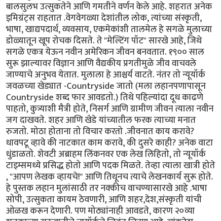
बालसुलभ उत्सुकतेने आणि गमतीने वर्णन केले आहे. शहरात अनेक
इमिग्रंट्स राहतात .वेगवेगळ्या देशांतील लोक, त्यांच्या संस्कृती,
भाषा, खाद्यपदार्थ, व्यवसाय, एकमेकांशी तालमेल हे सगळे मुलाच्या
डोळ्यातून खूप रोचक दिसते. ते "मेल्टिंग पॉट" सारखे आहे, जिथे
सगळे एकत्र येऊन नवीन अमेरिकन जीवन बनवतात. १९०० साल
सुरू झाल्यावर विज्ञान आणि वैद्यकीय प्रगतीमुळे जीव वाचवले
जाण्याचे अनुभव येतात. मुलाला हे आश्चर्य वाटते. नंतर तो न्यूयॉर्क
जवळच्या खेड्यात -Countryside जातो (मला लहानपणापासून
Countryside शब्द फार आवडतो.) तिथे पहिल्यांदा दूध काढणे
पाहतो, कुत्र्याशी मैत्री होते, निसर्ग आणि ग्रामीण जीवन त्याला नवीन
जग दाखवते. शहर आणि खेडे यांच्यातील फरक त्याच्या मनात
रुजतो. मोठा होताना तो विचार करतो .जीवनात काय करावे?
धावपटू व्हावे की नाटकात काम करावे, की दुसरे काही? अनेक वाटा
धुंडाळतो. शेवटी अब्राहम लिंकनवर एक लेख लिहितो, तो न्यूयॉर्क
टाइम्समध्ये प्रसिद्ध होतो आणि पदक मिळते. तेव्हा त्याला खात्री होते
, "आपण लेखक व्हायचे!" आणि तिथूनच त्याचे लेखनकार्य सुरू होते.
हे पुस्तक लहान मुलांसाठी तर नक्कीच वाचण्यासारखे आहे .भाषा
सोपी, उत्सुकता कायम ठेवणारी, आणि शहर,देश,संस्कृती यांची
ओळख करून देणारी. पण मोठ्यांनाही आवडते, कारण २०व्या