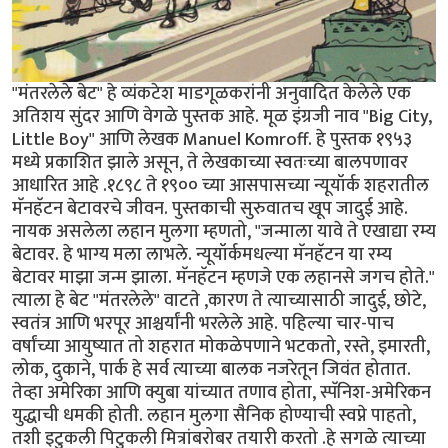
"मंतरलेले बेट" हे व्यंकटेश माडगूळकरांनी अनुवादित केलेले एक
अतिशय सुंदर आणि वेगळे पुस्तक आहे. मूळ इंग्रजी नाव "Big City,
Little Boy" आणि लेखक Manuel Komroff. हे पुस्तक १९५३
मध्ये प्रकाशित झाले असून, ते लेखकाच्या स्वतःच्या बालपणावर
आधारित आहे .१८९८ ते १९०० च्या आसपासच्या न्यूयॉर्क शहरातील
मॅनहॅटन बेटावरचे जीवन. पुस्तकाची सुरुवातच खूप जादुई आहे.
नायक असलेला लहान मुलगा म्हणतो, "जन्माला यावे ते एखाद्या रम्य
बेटावर. हे भाग्य मला लाभले. न्यूयॉर्कमधल्या मॅनहॅटन या रम्य
बेटावर माझा जन्म झाला. मॅनहॅटन म्हणजे एक लहानसे जगच होते."
त्याला हे बेट "मंतरलेले" वाटते ,कारण ते त्याच्यासाठी जादुई, छोटे,
स्वतंत्र आणि भरपूर आश्चर्यांनी भरलेले आहे. पहिल्या चार-पाच
वर्षांच्या आयुष्यात तो शहरात मोकळेपणाने भटकतो, रस्ते, इमारती,
लोक, दुकाने, पार्क हे सर्व त्याच्या बालक नजरेतून जिवंत होतात.
तेव्हा अमेरिका आणि क्युबा यांच्यात तणाव होता, स्पॅनिश-अमेरिकन
युद्धाची धमकी होती. लहान मुलगा सैनिक होण्याची स्वप्ने पाहतो,
तशी इटुकली पिटुकली मित्रांबरोबर तयारी करतो .हे सगळे त्याच्या