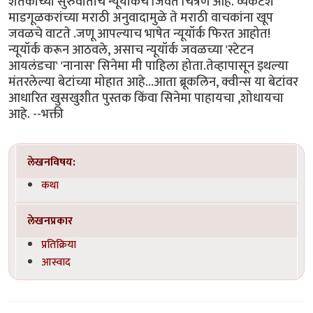
शतकाच्या सुरुवातीचे न्यूयॉर्कचे जिवंत चित्रण आहे. व्यंकटेश
माडगूळकरांच्या मराठी अनुवादामुळे ते मराठी वाचकांना खूप
जवळचे वाटते .जणू आपल्याच भाषेत न्यूयॉर्क फिरत आहोत!
न्यूयॉर्क करून आठवले, असाच न्यूयॉर्क जवळच्या 'स्टेटन
आयलंडचा' 'नानास' सिनेमा मी पाहिला होता.तेव्हापासून इथल्या
मंतरलेल्या बेटांच्या मोहात आहे...आता ब्रूकलिन, क्वीन्स या बेटांवर
आधारित खुसखुशीत पुस्तक किंवा सिनेमा पाहायचा ,शोधायचा
आहे. --भक्ती
लेखनविषय:
कथा
लेखनप्रकार
प्रतिक्रिया
आस्वाद