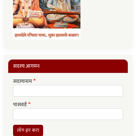
सदस्य आगमन
सदस्यनाम
पासवर्ड
लॉग इन करा