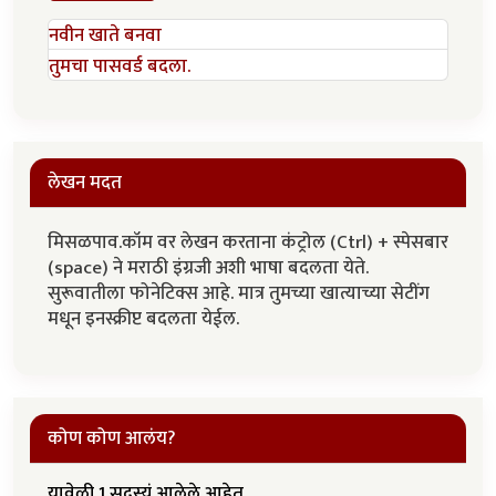
नवीन खाते बनवा
तुमचा पासवर्ड बदला.
लेखन मदत
मिसळपाव.कॉम वर लेखन करताना कंट्रोल (Ctrl) + स्पेसबार
(space) ने मराठी इंग्रजी अशी भाषा बदलता येते.
सुरूवातीला फोनेटिक्स आहे. मात्र तुमच्या खात्याच्या सेटींग
मधून इनस्क्रीप्ट बदलता येईल.
कोण कोण आलंय?
यावेळी 1 सदस्यं आलेले आहेत.