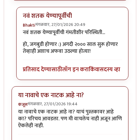
नवं शतक येण्यापूर्वीची
मंगळवार, 27/01/2026 20:49
Bhakti
In reply to
नितांतसुंदर. लहानपणी कितीतरी
by
रामचंद्र
नवं शतक येण्यापूर्वीची गंमतीशीर परिस्थिती...
हो, जगबुडी होणार :) अगदी २००० साल सुरू होणार
तेव्हाही अशाच अफवा उठल्या होत्या!
प्रतिसाद देण्यासाठी
लॉग इन करा
किंवा
सदस्य व्हा
या नावाचे एक नाटक आहे ना?
मंगळवार, 27/01/2026 19:44
कंजूस
या नावाचे एक नाटक आहे ना? याचं पुस्तकावर आहे
का? परिचय आवडला. पण मी वाचलेच नाही अजून आणि
ऐकलेही नाही.