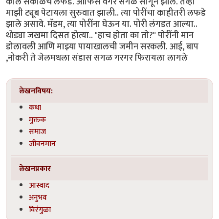
काल सकाळचे लफडे. ऑफिस वगैरे सगळे सांगून झाले. तेव्हा
माझी ट्यूब पेटायला सुरुवात झाली.. त्या पोरींचा काहीतरी लफडे
झाले असावे. मॅडम, त्या पोरींना घेऊन या. पोरी लंगडत आल्या..
थोड्या जखमा दिसत होत्या.. "हाच होता का तो?" पोरींनी मान
डोलावली आणि माझ्या पायाखालची जमीन सरकली. आई, बाप
,नोकरी ते जेलमधला संडास सगळ गरगर फिरायला लागले
लेखनविषय:
कथा
मुक्तक
समाज
जीवनमान
लेखनप्रकार
आस्वाद
अनुभव
विरंगुळा