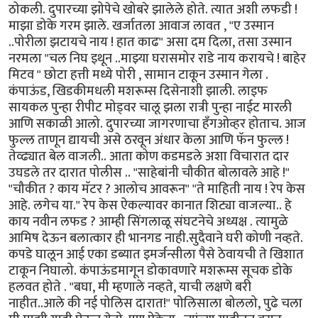
ठोकली. दुपारच्या झोपेचे खोबरे झालेले होते. त्यात अशी लफडी !
माझा डोके गरम झाले. खर्जातला आवाज लावत , "ए उस्मान
..पोरीला झटायचे नाय ! हात काढ" असा दम दिला, तसा उस्मान
नरमला "चल निघ इथून ..माझ्या घरासमोर राडे नाय करायचे ! बाहेर
मिटव " छोटा हत्ती मध्ये पोरी , सामान टाकून उस्मान गेला .
कंपाऊंड, खिडकीमधली मशरूम्स दिसेनाशी झाली. लाइफ
सायकल पुन्हा रीपीट मोड्वर चालू झला रात्री पुन्हा नाईट मारली
आणि सकाळी आलो. दुपारच्या जागरणाचा हँगओव्हर होताच. आज
फुल्ल ताणून द्यायची असे ठरवून अंधार केला आणि फॅन फुल्ल !
तेव्ढ्यात बेल वाजली.. आता कोण कडमडले अशा विचारात दार
उघडले तर दारात पोलीस .. "साहेबांनी चौकीत बोलावले आहे !"
"चौकीत ? काय मॅटर ? आलोच आवरून" "ते माहिती नाय ! रेप केस
आहे. लगेच या." रेप केस ऐकल्यावर कानात शिट्या वाजल्या.. हे
काय नवीन लफड ? आम्ही सिंगलाळू संघटनेचे अध्यक्ष . त्यामुळे
आमिष देऊन बलात्कार ही भानगड नाही.सुदैवाने घरी कोणी नव्हते.
कपडे घालून आई एका डब्यात इमर्जन्सीला पैसे ठेवायची ते खिशात
टाकून निघालो. कंपाऊंडमागून डोकावणारे मशरूम्स सूचक डोके
हलवत होते . "बघा, मी म्हणाले नव्हते, याची लक्षणे बरी
नाहीत..आले की नई पोलिस दारात!" पोलिसाला बोललो, पुढे चला