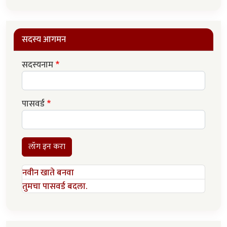
सदस्य आगमन
सदस्यनाम
पासवर्ड
लॉग इन करा
नवीन खाते बनवा
तुमचा पासवर्ड बदला.