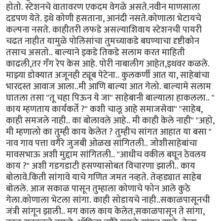
होतो. स्टेशनचे वातावरण एकदम वेगळे असते.नवीन माणसाला
दडपण येते. इथे कोणी हसताना, आनंदी नसते.कोणाला भेटायचे
कल्पना नसते. काहीतरी लफडे असल्याशिवाय स्टेशनची पायरी
चढत नाहीत यामुळे पोलिसांचा तुमच्याकडे बघण्याचा दृष्टीकोन
तसाच असतो.. बाल्याने इकडे तिकडे सलाम करत माहिती
काढली,तर गँग रेप केस आहे. पोरी नाबालीग आहेत,इथवर कळले.
माझ्या डोक्यात अजूनही ट्यूब पेटेना.. कुलकर्णी आत या, साहेबांचा
भारदस्त आवाज आला..मी आणि बाल्या आत गेलो. बाल्यामे सलाम
घातला तसा "तू चहा पिऊन ये जा" साहेबानी बाल्याला हाकलला.. "
काय म्हणताय कार्यकर्ते ?" कशी चालू आहे समाजसेवा" "साहेब,
काही समजले नाही.. का बोलावले आहे.. मी काही केले नाही" "अहो,
मी म्हणालो का तुम्ही काय केलेत ? तुम्हीच सांगत आहात या बसा "
नाव गाव पत्ता वगैरे जुजबी ओळख सांगितली.. जोशीसाहेबांचा
मावसभाऊ अशी मुद्दाम सांगितली.. "आधीच वकील बघून ठेवलय
काय ?" अशी गडगडाटी हसण्यासोबत विचारणा झाली.. काय
बोलावे.किती सांगावे याचे गणित जमत नव्हते. तेव्हड्यात साहेब
बोलले. आज सकाळ पासून तुम्हाला कोणाचे फोन आले कुठे
गेला.कोणाला भेटला सांगा. काही सोडायचे नाही..सकाळपासूनची
जंत्री सांगून झाली.. मग काल काय केलेत,सकाळपासून ते सांगा,