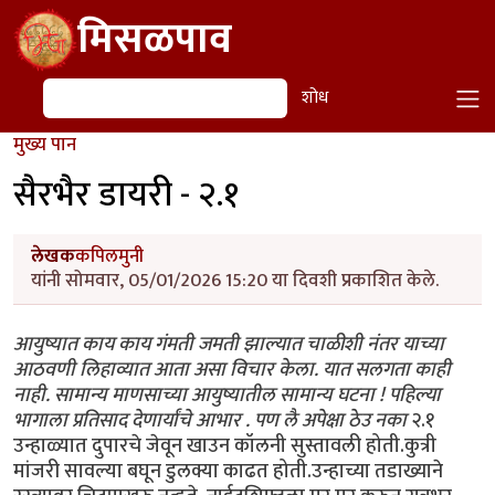
Skip to main content
मिसळपाव
शोध
शोध
मुख्य पान
सैरभैर डायरी - २.१
लेखक
कपिलमुनी
यांनी सोमवार, 05/01/2026 15:20 या दिवशी प्रकाशित केले.
आयुष्यात काय काय गंमती जमती झाल्यात चाळीशी नंतर याच्या
आठवणी लिहाव्यात आता असा विचार केला. यात सलगता काही
नाही. सामान्य माणसाच्या आयुष्यातील सामान्य घटना ! पहिल्या
भागाला प्रतिसाद देणार्यांचे आभार . पण लै अपेक्षा ठेउ नका
२.१
उन्हाळ्यात दुपारचे जेवून खाउन कॉलनी सुस्तावली होती.कुत्री
मांजरी सावल्या बघून डुलक्या काढत होती.उन्हाच्या तडाख्याने