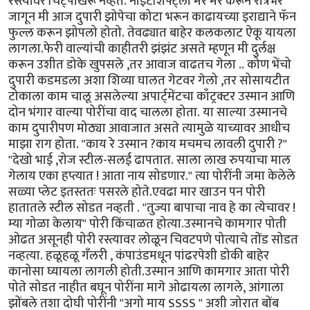
रस्त्यावर चिट्पाखरू नव्हते. नाईटशिफ्ट्ला मर मर करून रात्रभर
जागून मी आज दुपारी झोपेचा कोटा भरून काढायच्या इराद्याने फॅन
फुल्ल करून झोपलो होतो. तेवढ्यात बाहेर कलकलाट ऐकू यायला
लागला.फेरी वाल्यांची काहीतरी झंझंट असते म्हणून मी दुर्लक्ष
करून उशीत डोके खुपसले ,तर आवाज वाढतच गेला .. कोण भेंचो
दुपारी कडमडला अशा शिव्या घालत गेटवर गेलो ,तर सोसायटीत
टोकाला काम चालू असलेल्या अपार्ट्मेंटचा काँट्रक्टर उस्मान आणि
दोन भंगार वाल्या पोरींचा वाद चालला होता. या साल्या उस्मानचे
काम दुपारीपण मोठ्या आवाजात असते त्यामुळे याच्यावर आधीच
माझा राग होता. "काय रे उस्मान ?काय मचमच लावली दुपारी ?"
"देखो भाई ,रोज स्टील-सलई ढापतात. साला लाख रुपयाचा माल
गेलाय एका हप्त्यात ! आता नाय सोडणार." त्या पोरींनी जमा केलेले
सळ्या प्लेट इतस्ततः पसरले होते.एवढा मार खाउन पन पोरी
हातातले स्टील सोडत नव्हती . "तुज्या बापाचा नाव हे का त्येचावर !
म्या गोळा केलाय" पोरी किंचाळत होत्या.उस्मानचे कामगार पोती
ओढत असूनही पोरी रस्त्यावर लोळून चिवटपणे पोत्याचे तोंड सोडत
नव्हत्या. हळूहळू गँलरी , कंपाउंडमधून पांढरपेशी डोकी बाहेर
कानोसा घ्यायला लागली होती.उस्मान आणि कामगार आता पोरी
पोते सोडत नाहीत बघून पोरींना मागे ओढायला लागले, आंगाला
झोंबले तशा दोघी पोरींनी "अगो माय SSSS " अशी जोरात बोंब