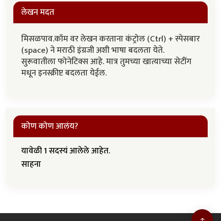
लेखन मदत
मिसळपाव.कॉम वर लेखन करताना कंट्रोल (Ctrl) + स्पेसबार
(space) ने मराठी इंग्रजी अशी भाषा बदलता येते.
सुरूवातीला फोनेटिक्स आहे. मात्र तुमच्या खात्याच्या सेटींग
मधून इनस्क्रीप्ट बदलता येईल.
कोण कोण आलंय?
यावेळी 1 सदस्यं आलेले आहेत.
साहना
↑