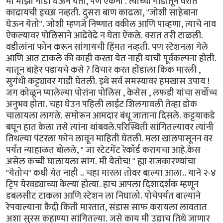
मी माझी गाडी घेऊन येतो, पण ऐकेना . त्यांच्या गाडीतून वरात
काढायची इच्छा नव्हती. दुसरा बाण काढला, "जोशी साहेबाना
घेऊन येतो". जोशी म्हणजे निष्णात वकील आणि पाव्हणा, त्याचे नाव
ऐकल्यावर पोलिसाने आढेवेढे न घेता ऐकले. वरात तरी टाळली.
वडीलांना फोन करून सांगायची हिंमत नव्हती. पण स्टेशनला गेले
आणि आत टाकले की काही करता येत नाही याची पूर्वकल्पना होती.
यातून बाहेर पडायचे कसे ? विचार करत होंडाला किक मारली ,
सुगंधी कट्ट्यावर गाडी घेतली. इथे सर्व समस्यावर हमखास उपाय !
जग कोळून प्यालेल्या पोरांना पोलिस , केसेस , लफडी यांचा सर्वोच्च
अनुभव होता. चहा घेउन पहिली लाईट शिलगावली तेव्हा डोक
चालायला लागले. समोरून आमदार बंधू जाताना दिसले. कट्टयाकडे
बघून हात केला तसे त्यांना थांबवले.परिस्थिती सांगितल्यावर त्यांनी
तिथल्या पंटरला फोन लावून माहिती घेतली. मला खालपासूनन वर
पर्यंत न्याहाळत बोलले, " जा स्टेटमेंट रेकॉर्ड करायचा आहे.केस
असेल कच्ची घालायला सांग. मी येतोच! " ह्या राजकारण्यांचा
"येतोच" कधी येत नाही .. चहा मारला तोवर बाल्या आला.. याने २-४
ट्रिप येरवड्याच्या केल्या होत्या. हाच आपला दिशादर्शक म्हणून
डबलसीट टाकला आणि स्टेशन ला निघालो. पोचेपर्यंत बाल्याने
रेपवाल्याना कैदी किती मारतात, संडास साफ करायला लावतात
अशा सुरस कहाण्या सांगितल्या. जसे काय मी उद्याच तिथे जाणार