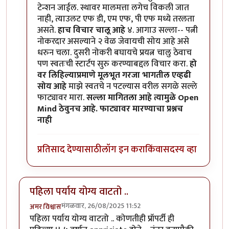
टेन्शन जाईल. स्थावर मालमत्ता लगेच विकली जात
नाही, त्याउलट एफ डी, एम एफ, पी एफ मध्ये तरलता
असते.
हाच विचार चालू आहे
४. आगाउ सल्ला-- पत्नी
नोकरदार असल्याने २ वेळ जेवायची सोय आहे असे
धरुन चला. दुसरी नोकरी बघायचे प्रयत्न चालु ठेवाच
पण स्वतःची स्टार्टप सुरु करण्याबद्दल विचार करा.
हो
वर लिहिल्याप्रमाणे मूलभूत गरजा भागतील एव्हढी
सोय आहे
माझे स्वतचे न पटल्यास वरील सगळे सल्ले
फाट्यावर मारा.
सल्ला मागितला आहे त्यामुळे Open
Mind ठेवुनच आहे. फाट्यावर मारण्याचा प्रश्नच
नाही
प्रतिसाद देण्यासाठी
लॉग इन करा
किंवा
सदस्य व्हा
पहिला पर्याय योग्य वाटतो ..
मंगळवार, 26/08/2025 11:52
अमर विश्वास
पहिला पर्याय योग्य वाटतो .. कोणतीही प्रॉपर्टी ही