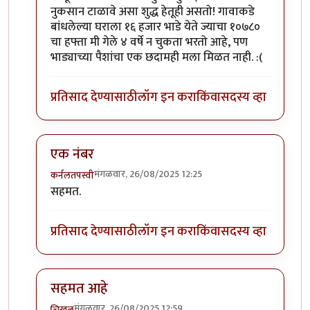
नुकसान टाळावे असा शुद्ध हेतूही असतो! गावाकडे
बांधलेल्या घराला १६ हजार भाडे येते ज्याचा १०७८०
चा हफ्ता मी गेले ४ वर्षे न चुकता भरतो आहे, पण
भाड्याच्या पैशांचा एक छदामही मला मिळत नाही. :(
प्रतिसाद देण्यासाठी
लॉग इन करा
किंवा
सदस्य व्हा
एक नंबर
मंगळवार, 26/08/2025 12:25
कर्नलतपस्वी
In reply to
हम्म!!
by
राजेंद्र मेहेंदळे
सहमत.
प्रतिसाद देण्यासाठी
लॉग इन करा
किंवा
सदस्य व्हा
सहमत आहे
मंगळवार, 26/08/2025 12:59
चिखलू