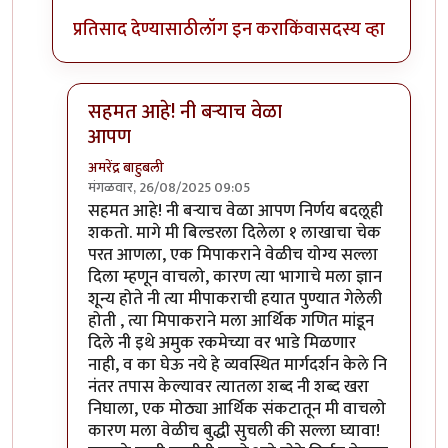
प्रतिसाद देण्यासाठी
लॉग इन करा
किंवा
सदस्य व्हा
सहमत आहे! नी बऱ्याच वेळा
आपण
अमरेंद्र बाहुबली
मंगळवार, 26/08/2025 09:05
In reply to
Ok Sir
by
चिखलू
सहमत आहे! नी बऱ्याच वेळा आपण निर्णय बदलूही
शकतो. मागे मी बिल्डरला दिलेला १ लाखाचा चेक
परत आणला, एक मिपाकराने वेळीच योग्य सल्ला
दिला म्हणून वाचलो, कारण त्या भागाचे मला ज्ञान
शून्य होते नी त्या मीपाकराची हयात पुण्यात गेलेली
होती , त्या मिपाकराने मला आर्थिक गणित मांडून
दिले नी इथे अमुक रकमेच्या वर भाडे मिळणार
नाही, व का घेऊ नये हे व्यवस्थित मार्गदर्शन केले नि
नंतर तपास केल्यावर त्यातला शब्द नी शब्द खरा
निघाला, एक मोठ्या आर्थिक संकटातून मी वाचलो
कारण मला वेळीच बुद्धी सुचली की सल्ला घ्यावा!