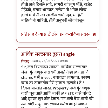
होतो असे दिसले आहे, आगदी कौस्तुभ पोंक्षे, राजेंद्र
मेहेंदळे, प्रसाद भागवत, गणेशा नी अनेक लोक
ह्यांचे धागे नी त्या खालील चर्चा पहा, माहिती
माहिती नी माहिती, तीही अनुभवी लोकांकडून!
प्रतिसाद देण्यासाठी
लॉग इन करा
किंवा
सदस्य व्हा
आर्थिक सल्लागार दुसरा angle
मंगळवार, 26/08/2025 09:10
चिखलू
In reply to
+१००
by
सोत्रि
Sir, जरा विस्तारून सांगतो. आर्थिक सल्लागार
जेव्हा गुंतवणूक करायची असते तेव्हा MF आणि
shares मध्ये invest करायला सांगतात. कारण
काय तर ताबडतोब पैसे हातात. म्हणजे 1 ते 5
दिवस जास्तीत जास्त. Property मध्ये गुंतवणूक
कशी चूक आहे आणि बाकी MF ETC कसे चांगले
आहे ह्यावर खूप जोर देतात. पण अशी वेळ आली की
ज्या गोष्टी मधून आपल्याला लगेच काही रक्कम