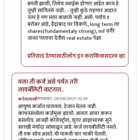
प्रगती झाली, तिथेच स्थाईक होणार आहेत काय हे
तुम्ही सांगितले नाही.. - तुम्ही कुठे राहणार आहात
नंतर हे पण मला कळाले नाही. असो. पर्याय १
बरोबर आहे, हैद्राबाद घर विकणे., long term ला
shares(fundamentaly strong), mf वगैरे
जास्त परतावा देतील real estate पेक्षा.
प्रतिसाद देण्यासाठी
लॉग इन करा
किंवा
सदस्य व्हा
मला ती कर्ज असे पर्यंत तरी
लायबॅलिटी वाटतात..
मंगळवार, 26/08/2025 10:29
कर्नलतपस्वी
आयुष्य कर्जात घालवलं. टेन्शन घेतल नाही.
कांचनसंध्येला कर्जमुक्त झालो. आवरा आवर करून
बसलोय. आजही कोलेस्ट्रॉल, शुगर आज्ञाधारक सुने
सारखी मर्यादा सांभाळून आहे. कर्ज लायबीलीटी नसते.
ती एक सोय असते. मी मारूती चार चाकी घेतली.