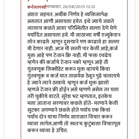
मंगळवार, 26/08/2025 12:23
कर्नलतपस्वी
In reply to
कर्नल साहेब
by
गणेशा
अंशतः सहमत. अर्थीक निर्णय हे व्यक्तिसापेक्ष
असतात आणी असायला हवेत. इथे ज्याचे जळते
त्यालाच कळते आशा परिस्थितीत सल्ला देणे घेणे
मर्यादित असायला हवे. मी साठाव्या वर्षी एज्युकेशन
लोन काढले .म्हणून दुसर्‍याने पण काढावे हा सल्ला
मी देणार नाही. आज मी सत्तरी पार केली आहे,कर्ज
मुक्त आहे पण टेन्शन फ्रि नाही. मी फक्त एवढेच
म्हणेन की कर्जाचे टेन्शन नको म्हणून आहे ती
गुंतवणूक लिक्वीडेट करून मुक्त व्हायचे किंवा
गुंतवणूक व कर्ज यात ताळमेळ ठेवून पुढे चालायचे
हे ज्याने त्याने ठरवावे. म्हणून कर्ज मुक्त झालो
म्हणजे टेन्शन फ्री होईन असे म्हणणे असेल तर मला
तरी चुकीचे वाटते. सुरेश भट म्हणतात, इतकेच
मला जाताना सरणावर कळले होते- मरणाने केली
सुटका जगण्याने छळले होते पर्याय एक किवां
पर्याय दोन याचा निर्णय सारासार विचार करून
घ्यावा लागेल.आणी तो स्वतःच कुटुंबाला विचारपूस
करून घ्यावा हे उचित.