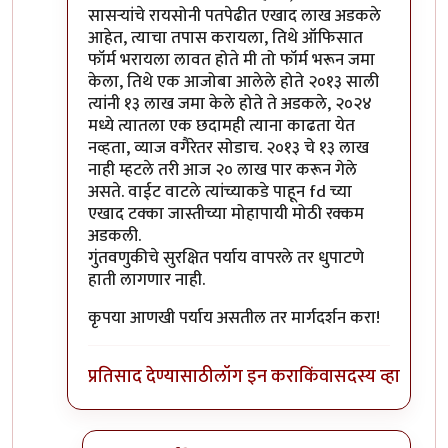
सासऱ्यांचे रायसोनी पतपेढीत एखाद लाख अडकले
आहेत, त्याचा तपास करायला, तिथे ऑफिसात
फॉर्म भरायला लावत होते मी तो फॉर्म भरून जमा
केला, तिथे एक आजोबा आलेले होते २०१३ साली
त्यांनी १३ लाख जमा केले होते ते अडकले, २०२४
मध्ये त्यातला एक छदामही त्याना काढता येत
नव्हता, व्याज वगैरेतर सोडाच. २०१३ चे १३ लाख
नाही म्हटले तरी आज २० लाख पार करून गेले
असते. वाईट वाटले त्यांच्याकडे पाहून fd च्या
एखाद टक्का जास्तीच्या मोहापायी मोठी रक्कम
अडकली.
गुंतवणुकीचे सुरक्षित पर्याय वापरले तर धुपाटणे
हाती लागणार नाही.
कृपया आणखी पर्याय असतील तर मार्गदर्शन करा!
प्रतिसाद देण्यासाठी
लॉग इन करा
किंवा
सदस्य व्हा