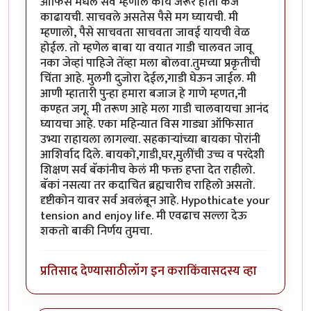
ऑफिस मधले सर्व म्हणाले काय जरूर होती कर्ज
काढायची. साचवले असतेस पैसे मग घ्यायची. मी
म्हणालो, पैसे साचवता साचवता जावई यायची वेळ
होईल. तो म्हणेल बाबा या वयात गाडी चालवत जावू
नका जेव्हां पाहिजे तेंव्हा मला बोलवा.तुमच्या प्रकृतीची
चिंता आहे. मुलगी दुजोरा देईल,गाडी घेऊन जाईल. मी
आणी म्हातारी पुन्हा हमारा बजाज हे गाणे म्हणत,नी
कण्हत जगू. मी तरूण आहे मला गाडी चालवायचा आनंद
घ्यायचा आहे. एका महिन्यात विस गाड्या ऑफिसात
उभ्या राहायला लागल्या. सहकाऱ्यांच्या बायका पोरांनी
आशिर्वाद दिले. बायको,गाडी,घर,मुलींची उच्च व परदेशी
शिक्षण सर्व बॅकांनीच केलं मी फक्त हप्ता देत राहीलो.
बॅकां नसत्या तर कदाचित ब्रह्मचारीच राहिलो असतो.
दृष्टीकोन यावर सर्व अवलंबून आहे. Hypothicate your
tension and enjoy life. मी एवढाच सल्ला देऊ
शकतो बाकी निर्णय तुमचा.
प्रतिसाद देण्यासाठी
लॉग इन करा
किंवा
सदस्य व्हा