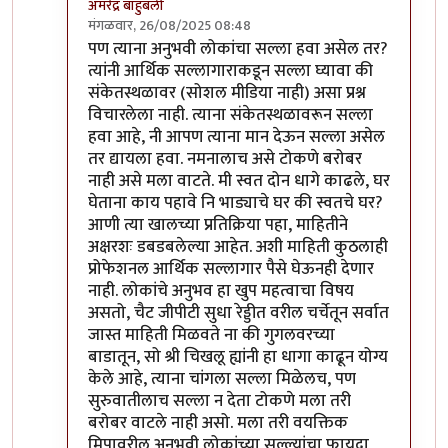
अमरेंद्र बाहुबली
मंगळवार, 26/08/2025 08:48
In reply to
+१००
by
सोत्रि
पण त्याना अनुभवी लोकांचा सल्ला हवा असेल तर?
त्यांनी आर्थिक सल्लागाराकडून सल्ला घ्यावा की
संकेतस्थळावर (सोशल मीडिया नाही) असा प्रश्न
विचारलेला नाही. त्याना संकेतस्थळावरून सल्ला
हवा आहे, नी आपण त्याना मान देऊन सल्ला असेल
तर द्यायला हवा. नमनालाच असे टोकणे बरोबर
नाही असे मला वाटते. मी स्वत दोन धागे काढले, घर
घेताना काय पहावे नि भाड्याचे घर की स्वतचे घर?
आणी त्या खालच्या प्रतिक्रिया पहा, माहितीने
अक्षरशः डबडबलेल्या आहेत. अशी माहिती कुठलाही
प्रोफेशनल आर्थिक सल्लागार पैसे घेऊनही देणार
नाही. लोकांचे अनुभव हा खुप महत्वाचा विषय
असतो, चैट जीपीटी सुधा रेड्डीत वरील चर्चेतून सर्वात
जास्त माहिती मिळवते ना की गुगलवरच्या
बाडातून, सो श्री चिखलू ह्यांनी हा धागा काढून योग्य
केले आहे, त्याना चांगला सल्ला मिळेलच, पण
सुरुवातीलाच सल्ला न देता टोकणे मला तरी
बरोबर वाटले नाही असो. मला तरी वयक्तिक
मिपावरील अनुभवी लोकांच्या सल्ल्यांचा फायदा