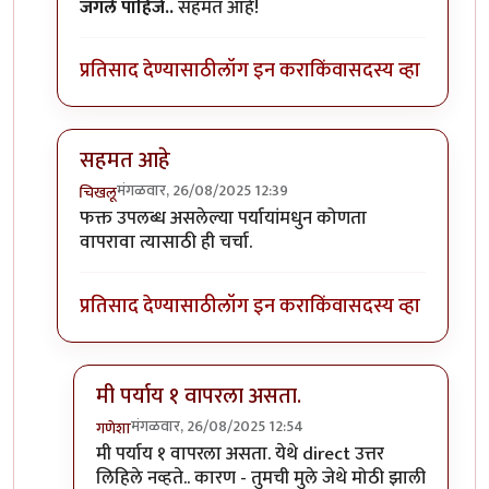
जगले पाहिजे..
सहमत आहे!
प्रतिसाद देण्यासाठी
लॉग इन करा
किंवा
सदस्य व्हा
सहमत आहे
मंगळवार, 26/08/2025 12:39
चिखलू
In reply to
वयाच्या ४८ व्या वर्षी
by
गणेशा
फक्त उपलब्ध असलेल्या पर्यायांमधुन कोणता
वापरावा त्यासाठी ही चर्चा.
प्रतिसाद देण्यासाठी
लॉग इन करा
किंवा
सदस्य व्हा
मी पर्याय १ वापरला असता.
मंगळवार, 26/08/2025 12:54
गणेशा
In reply to
सहमत आहे
by
चिखलू
मी पर्याय १ वापरला असता. येथे direct उत्तर
लिहिले नव्हते.. कारण - तुमची मुले जेथे मोठी झाली