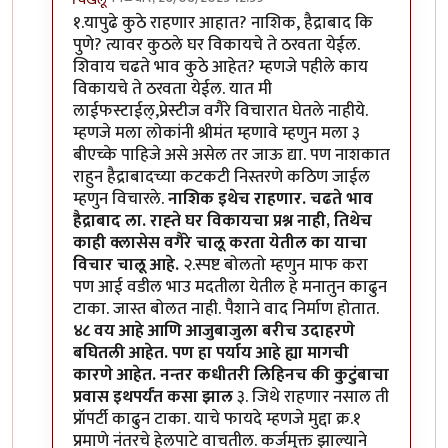
In reply to
हम्म!!
by
राजेंद्र मेहेंदळे
१.यापुढे कुठे राहणार आहात? नाशिक, हैद्राबाद कि
पुणे? त्यावर कुठले घर विकायचे ते ठरवता येईल.
शिवाय चढते भाव कुठे आहेत? म्हणजे पहीले काय
विकायचे ते ठरवता येईल. यात मी
लाईफस्टाईल्,प्रेस्टीज वगैरे विचारात घेतले नाहीये.
म्हणजे मला लोकांनी श्रीमंत म्हणावे म्हणुन मला ३
बीएच्के पाहिजे असे असेल तर जाऊ द्या. पण नाशकात
राहुन हैद्राबादच्या कटकटी निस्तरणे कठिण जाईल
म्हणुन विचारले.
नाशिक इथेच राहणार. चढते भाव
हैद्राबाद ला. राह्ते घर विकायचा प्रश्न नाही, तिथेच
काही क्लासेस वगैरे चालू करता येतील का याचा
विचार चालू आहे.
२.स्पष्ट बोलतो म्हणुन माफ करा
पण आई वडील भाउ मदतीला येतील हे मनातुन काढुन
टाका. जास्त बोलत नाही. पैशाने वाद निर्माण होतात.
४८ वय आहे आणि आजुबाजुला बरीच उदाहरणे
बघितली आहेत. पण हा पर्याय आहे ह्या मागची
कारणे आहेत. नन्तर कधीतरी लिहिनच की कुटुंबाचा
प्रवास इथपर्यंत कसा झाल
३. जिथे राहणार नसाल ती
प्रॉपर्टी काढुन टाका. याचे फायदे म्हणजे मुद्दा क्र.१
प्रमाणे नंतरचे हेलपाटे वाचतील. कर्जमुक्त झाल्याने