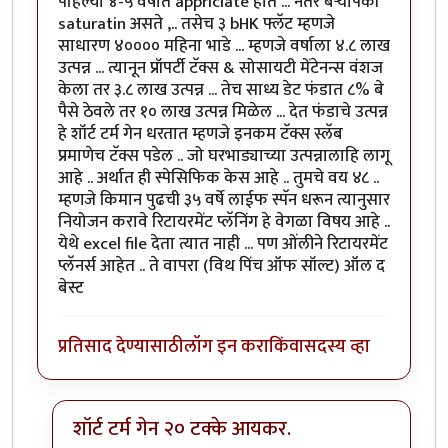
पहिल्या ४-५ वर्षात appriciate होते ... नंतर बऱ्यापैकी
saturatin असते ,.. तसेच ३ bHK फ्लॅट म्हणजे
साधारण ४०००० महिना भाडे ... म्हणजे वर्षाला ४.८ लाख
उत्पन्न ... त्यानून प्रॉपर्टी टॅक्स & सोसायटी मेंटेनन्स वंशज
केला तर ३.८ लाख उत्पन्न ... तेच साध्य डेट फंडात ८% बे
पैसे ठेवले तर १० लाख उत्पन्न मिळेल ... देत फंडाचे उत्पन्न
हे शॉर्ट टर्म गेन धरतात म्हणजे इनकम टॅक्स स्लॅब
प्रमाणेच टॅक्स पडेल .. जो घरभाड्याच्या उत्पन्नालाहि लागू
आहे .. अर्थात ही स्पेसिफिक केस आहे .. तुमचे वय ४८ ..
म्हणजे किमान पुढची ३५ वर्षे लाईफ स्पॅन धरून त्यानुसार
नियोजन करावे रिटायरमेंट प्लॅनिंग हे वेगळा विषय आहे ..
येथे excel file देता त्यात नाही ... पण ओंलीने रिटायरमेंट
प्लॅनर्स आहेत .. ते वापरा (विथ पिंच ऑफ सॉल्ट) ऑल द
बेस्ट
प्रतिसाद देण्यासाठी
लॉग इन करा
किंवा
सदस्य व्हा
शॉर्ट टर्म गेन २० टक्के आयकर.