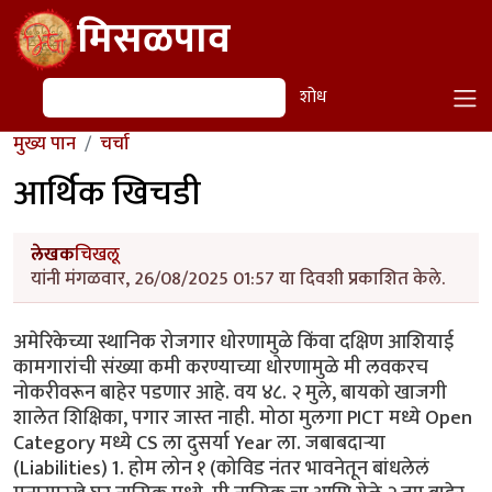
Skip to main content
मिसळपाव
शोध
शोध
मुख्य पान
चर्चा
आर्थिक खिचडी
लेखक
चिखलू
यांनी मंगळवार, 26/08/2025 01:57 या दिवशी प्रकाशित केले.
अमेरिकेच्या स्थानिक रोजगार धोरणामुळे किंवा दक्षिण आशियाई
कामगारांची संख्या कमी करण्याच्या धोरणामुळे मी लवकरच
नोकरीवरून बाहेर पडणार आहे. वय ४८. २ मुले, बायको खाजगी
शालेत शिक्षिका, पगार जास्त नाही. मोठा मुलगा PICT मध्ये Open
Category मध्ये CS ला दुसर्या Year ला. जबाबदाऱ्या
(Liabilities) 1. होम लोन १ (कोविड नंतर भावनेतून बांधलेलं