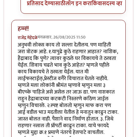
प्रतिसाद देण्यासाठी
लॉग इन करा
किंवा
सदस्य व्हा
हम्म!!
मंगळवार, 26/08/2025 11:50
राजेंद्र मेहेंदळे
अनुभवी लोक्स काय तो सल्ला देतीलच. पण माहिती
जरा त्रोटक आहे. १.यापुढे कुठे राहणार आहात? नाशिक,
हैद्राबाद कि पुणे? त्यावर कुठले घर विकायचे ते ठरवता
येईल. शिवाय चढते भाव कुठे आहेत? म्हणजे पहीले
काय विकायचे ते ठरवता येईल. यात मी
लाईफस्टाईल्,प्रेस्टीज वगैरे विचारात घेतले नाहीये.
म्हणजे मला लोकांनी श्रीमंत म्हणावे म्हणुन मला ३
बीएच्के पाहिजे असे असेल तर जाऊ द्या. पण नाशकात
राहुन हैद्राबादच्या कटकटी निस्तरणे कठिण जाईल
म्हणुन विचारले. २.स्पष्ट बोलतो म्हणुन माफ करा पण
आई वडील भाउ मदतीला येतील हे मनातुन काढुन टाका.
जास्त बोलत नाही. पैशाने वाद निर्माण होतात. ३. जिथे
राहणार नसाल ती प्रॉपर्टी काढुन टाका. याचे फायदे
म्हणजे मुद्दा क्र.१ प्रमाणे नंतरचे हेलपाटे वाचतील.