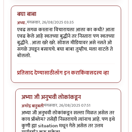
बघा बाबा
मंगळवार, 26/08/2025 03:35
अभ्या..
एवढ सगळ करताना विचारायला आला का कधी? आता
एवढ केले आहे स्वतच्या बुद्धीने तर निस्तारा पण स्वतच्या
बुद्धीने. . आता खरे खरे. सोशल मीडियावर असे नसते ओ
सगळे उघडून बसायचे. बघा बाबा तुम्हीच. मला वाटले ते
बोललो.
प्रतिसाद देण्यासाठी
लॉग इन करा
किंवा
सदस्य व्हा
अभ्या जी अनुभवी लोकांकडून
मंगळवार, 26/08/2025 07:51
अमरेंद्र बाहुबली
In reply to
बघा बाबा
by
अभ्या..
अभ्या जी अनुभवी लोकांकडून सल्ला मिळत असेल तर
काय प्रॉब्लेम? तसेही निस्तरायचे त्यांनाच आहे. पण इथे
कुणी ह्या situation मधून गेले असेल तर उत्तम