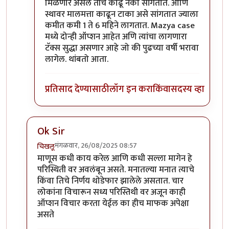
मिळणार असेल तीच काढू नका सांगतात. आणि
स्थावर मालमत्ता काढून टाका असे सांगतात ज्याला
कमीत कमी 1 ते 6 महिने लागतात. Mazya case
मध्ये दोन्ही ऑप्शन आहेत अणि त्यांचा लागणारा
टॅक्स सुद्धा असणार आहे जो की पुढच्या वर्षी भरावा
लागेल. थांबतो आता.
प्रतिसाद देण्यासाठी
लॉग इन करा
किंवा
सदस्य व्हा
Ok Sir
मंगळवार, 26/08/2025 08:57
चिखलू
In reply to
बघा बाबा
by
अभ्या..
माणूस कधी काय करेल आणि कधी सल्ला मागेन हे
परिस्थिती वर अवलंबून असते. मनातल्या मनात त्याचे
किंवा तिचे निर्णय थोडेफार झालेले असतात. चार
लोकांना विचारून सध्य परिस्तिथी वर अजून काही
ऑप्शन विचार करता येईल का हीच माफक अपेक्षा
असते