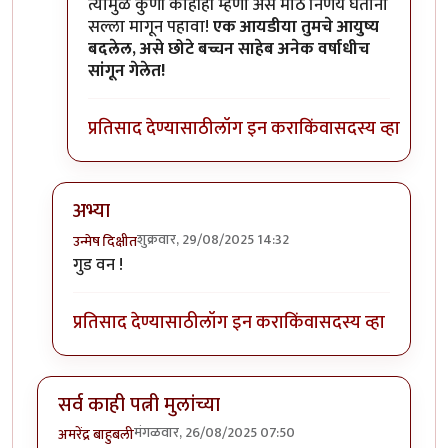
त्यामुळे कुणी काहीही म्हणो असे मोठे निर्णय घेताना
सल्ला मागून पहावा!
एक आयडीया तुमचे आयुष्य
बदलेल, असे छोटे बच्चन साहेब अनेक वर्षाधीच
सांगून गेलेत!
प्रतिसाद देण्यासाठी
लॉग इन करा
किंवा
सदस्य व्हा
अभ्या
शुक्रवार, 29/08/2025 14:32
उन्मेष दिक्षीत
In reply to
बघा बाबा
by
अभ्या..
गुड वन !
प्रतिसाद देण्यासाठी
लॉग इन करा
किंवा
सदस्य व्हा
सर्व काही पत्नी मुलांच्या
मंगळवार, 26/08/2025 07:50
अमरेंद्र बाहुबली