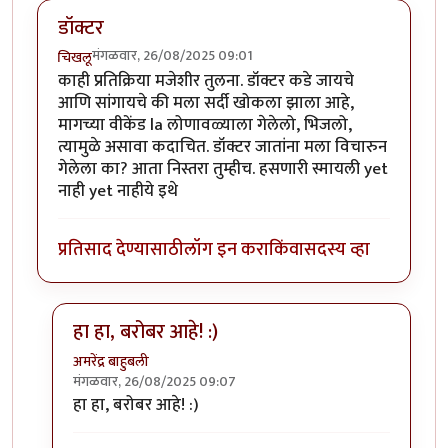
डॉक्टर
मंगळवार, 26/08/2025 09:01
चिखलू
काही प्रतिक्रिया मजेशीर तुलना. डॉक्टर कडे जायचे
आणि सांगायचे की मला सर्दी खोकला झाला आहे,
मागच्या वीकेंड la लोणावळ्याला गेलेलो, भिजलो,
त्यामुळे असावा कदाचित. डॉक्टर जातांना मला विचारुन
गेलेला का? आता निस्तरा तुम्हीच. हसणारी स्मायली yet
नाही yet नाहीये इथे
प्रतिसाद देण्यासाठी
लॉग इन करा
किंवा
सदस्य व्हा
हा हा, बरोबर आहे! :)
अमरेंद्र बाहुबली
मंगळवार, 26/08/2025 09:07
In reply to
डॉक्टर
by
चिखलू
हा हा, बरोबर आहे! :)