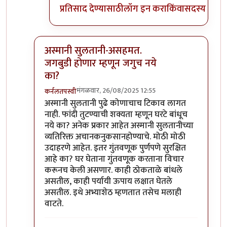
प्रतिसाद देण्यासाठी
लॉग इन करा
किंवा
सदस्य व्हा
अस्मानी सुलतानी-असहमत.
जगबुडी होणार म्हणून जगुच नये
का?
मंगळवार, 26/08/2025 12:55
कर्नलतपस्वी
In reply to
असहमत
by
राजेंद्र मेहेंदळे
अस्मानी सुलतानी पुढे कोणाचाच टिकाव लागत
नाही. फांदी तुटण्याची शक्यता म्हणून घरटे बांधूच
नये का? अनेक प्रकार आहेत अस्मानी सुलतानीच्या
व्यतिरिक्त अचानकनुकसानहोण्याचे. मोठी मोठी
उदाहरणे आहेत. इतर गुंतवणूक पुर्णपणे सुरक्षित
आहे का? घर घेताना गुंतवणूक करताना विचार
करूनच केली असणार. काही ठोकताळे बांधले
असतील, काही पर्यायी ऊपाय लक्षात घेतले
असतील. इथे अभ्याशेठ म्हणतात तसेच मलाही
वाटते.