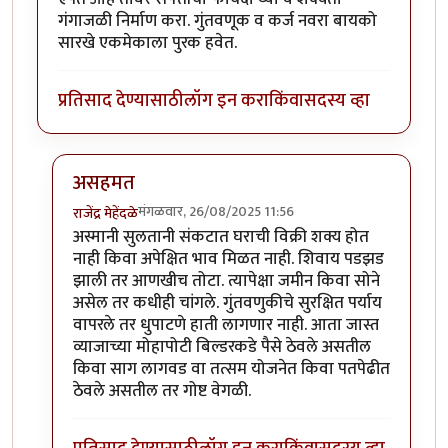
गंगाजळी निर्माण करा. गुंतवणूक व कर्ज नवरा बायको
सारखे एकमेकाला पुरक हवेत.
प्रतिसाद देण्यासाठी
लॉग इन करा
किंवा
सदस्य व्हा
असहमत
मंगळवार, 26/08/2025 11:56
राजेंद्र मेहेंदळे
In reply to
एक कळीचा मुद्दा...
by
कर्नलतपस्वी
अस्मानी सुलतानी संकटात घराची विक्री शक्य होत
नाही किवा अपेक्षित भाव मिळत नाही. शिवाय पडझड
झाली तर आणखीच तोटा. त्यापेक्षा जमीन किवा सोने
असेल तर कधीही चांगले. गुंतवणुकीचे सुरक्षित पर्याय
वापरले तर धुपाटणे हाती लागणार नाही. आता जास्त
व्याजाच्या मोहापोटी बिल्डरकडे पैसे ठेवले असतील
किवा साग लागवड वा तत्सम योजनेत किवा पतपेढीत
ठेवले असतील तर गोष्ट वेगळी.