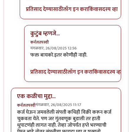
प्रतिसाद देण्यासाठी
लॉग इन करा
किंवा
सदस्य व्हा
कुटुंब म्हणजे...
कर्नलतपस्वी
मंगळवार, 26/08/2025 12:56
In reply to
@गणेशा-Drink your wine in your cup.
फक्त बायको.इतर कोणीही नाही.
प्रतिसाद देण्यासाठी
लॉग इन करा
किंवा
सदस्य व्हा
एक कळीचा मुद्दा...
मंगळवार, 26/08/2025 11:17
कर्नलतपस्वी
कर्ज घेऊन जमवलेली संपत्ती कधिही विक्री करून कर्ज
चुकवता येते. पण जर गुंतवणूक बुडाली तर हाती
धुपाटणंही लागत नाही. तेव्हा जोपर्यंत हप्ते भरण्याची
ऐपत आहे तोवर संपत्तीचा फायदा घ्या व शक्यतो