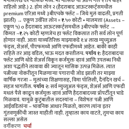
मनासारखे घर नासिक मध्ये. मी नासिक चा आणि गेले २ तप बाहेर
राहिलो आहे.) 2. होम लोन २ (हैदराबाद आऊटस्कर्ट्समधील
premium एरिआ मध्ये ३बीएचके फ्लॅट – जिथे मुलं वाढली, प्रगती
झाली) → एकूण उर्वरित लोन = ₹१.५० कोटी • मालमत्ता (Assets –
एकूण ५) o हैदराबाद आऊटस्कर्ट्समधील ३बीएचके फ्लॅट →
किंमत ~₹१.२५ कोटी म्हणजेच हा फ्लॅट विकलात तरी सर्व लोन पूर्ण
होणार नाही. आता याव्यतिरिक्त माझ्याकडे १.४ लाख म्युच्युअल
फंड्स, शेअर्स, पीएफमध्ये आणि एफडीमध्ये आहेत. बाकी काही
राहिले तर आइ वडिल, भाऊ मदत करतीलच.
पर्याय १:
हैदराबादचा
फ्लॅट आणि थोडे शेअर्स विकून कर्जमुक्त व्हावं आणि उपलब्ध निधी
अशा पद्धतीने लावावा की ज्यातून मासिक उत्पन्न मिळेल. त्यात
पत्नीच्या नोकरीतून मिळणाऱ्या पगाराची जोड झाली तर माझ्या
वार्षिक गरजा – मुलांच्या शिक्षणासह, विमा पॉलिसी, दैनंदिन खर्च –
सहज भागतील.
पर्याय २:
सर्व म्युच्युअल फंड्स, शेअर्स आणि एफडी
मधलं पैसे काढून कर्जमुक्त व्हावं आणि हैदराबादच्या प्रॉपर्टीतून भाडे
मिळवावं. यामुळे कुटुंबातील सदस्यांना – विशेषतः पत्नी आणि
आईवडिलांना – भावनिक आधार मिळतो, कारण त्यांना इतर
गुंतवणुकींची जास्त माहीती नाही. तुम्हाला काय वाटते, तुमचा काय
सल्ला असेल
वर्गीकरण
चर्चा