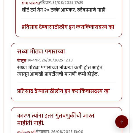
रविवार, 31/08/2025 17:29
शाम भागवत
In reply to
पहिला पर्याय योग्य वाटतो ..
by
अमर विश्वास
शॉर्ट टर्म गेन २० टक्के आयकर. स्लॅबप्रमाणे नाही.
प्रतिसाद देण्यासाठी
लॉग इन करा
किंवा
सदस्य व्हा
सध्या मोठ्या पगाराच्या
मंगळवार, 26/08/2025 12:18
कंजूस
सध्या मोठ्या पगाराच्या नोकऱ्या कमी होत आहेत.
त्यातून आणखी प्रापर्टीजची मागणी कमी होईल.
प्रतिसाद देण्यासाठी
लॉग इन करा
किंवा
सदस्य व्हा
कारण त्यांना इतर गुंतवणुकींची जास्त
↑
माहीती नाही.
मंगळवार, 26/08/2025 13:00
कर्नलतपस्वी