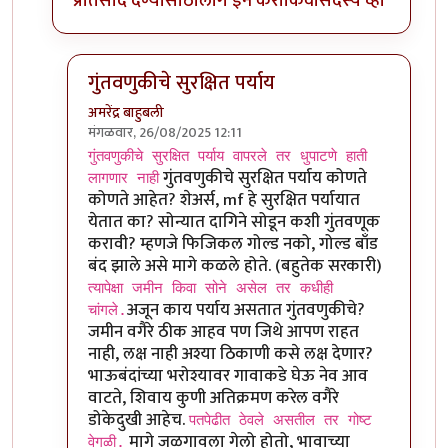
प्रतिसाद देण्यासाठी
लॉग इन करा
किंवा
सदस्य व्हा
गुंतवणुकीचे सुरक्षित पर्याय
अमरेंद्र बाहुबली
मंगळवार, 26/08/2025 12:11
In reply to
असहमत
by
राजेंद्र मेहेंदळे
गुंतवणुकीचे सुरक्षित पर्याय वापरले तर धुपाटणे हाती
गुंतवणुकीचे सुरक्षित पर्याय कोणते
लागणार नाही
कोणते आहेत? शेअर्स, mf हे सुरक्षित पर्यायात
येतात का? सोन्यात दागिने सोडून कशी गुंतवणूक
करावी? म्हणजे फिजिकल गोल्ड नको, गोल्ड बाँड
बंद झाले असे मागे कळले होते. (बहुतेक सरकारी)
त्यापेक्षा जमीन किवा सोने असेल तर कधीही
अजून काय पर्याय असतात गुंतवणुकीचे?
चांगले.
जमीन वगैरे ठीक आहव पण जिथे आपण राहत
नाही, लक्ष नाही अश्या ठिकाणी कसे लक्ष देणार?
भाऊबंदांच्या भरोश्यावर गावाकडे घेऊ नेव आव
वाटते, शिवाय कुणी अतिक्रमण करेल वगैरे
डोकेदुखी आहेच.
पतपेढीत ठेवले असतील तर गोष्ट
मागे जळगावला गेलो होतो, भावाच्या
वेगळी.