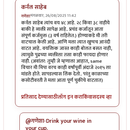
कर्नल साहेब
मंगळवार, 26/08/2025 11:42
गणेशा
In reply to
मला ती कर्ज असे पर्यंत तरी लायबॅलिटी वाटतात..
कर्नल साहेब त्यांच वय ४८ आहे. २८ किंवा ३८ नाहीये
बाकी हे व्यक्ती सापेक्ष आहे.. प्रचंड कर्जातून आता
संपूर्ण कर्जमुक्त (३ वर्ष राहिलेत.) होण्याकडे मी तरी
वाटचाल केली आहे.. आणि मला त्यात खुप्पच आनंदी
वाटत आहे.. वयक्तिक जास्त काही बोलत बसत नाही,
त्यामुळे पुढच्या व्यक्तीला तसा काही फायदा होणार
नाही. (अवांतर: तुम्ही जे म्हणाला आहात, same
विचार मी मिपा वरच काही वर्षांपूर्वी अंदाजे २०१५ ला
मांडले होते. सापडल्यास लिंक देतो.. परंतु काळाच्या
कसोटीवरती ते मला आता पूर्ण चुकीचे वाटतात)
प्रतिसाद देण्यासाठी
लॉग इन करा
किंवा
सदस्य व्हा
@गणेशा-Drink your wine in
your cup.