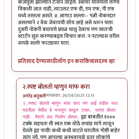
कर्जमुक्त झाल्याने टेन्शन जाईल. स्थावर मालमत्ता लगेच
विकली जात नाही, त्याउलट एफ डी, एम एफ, पी एफ
मध्ये तरलता असते. ४. आगाउ सल्ला-- पत्नी नोकरदार
असल्याने २ वेळ जेवायची सोय आहे असे धरुन चला.
दुसरी नोकरी बघायचे प्रयत्न चालु ठेवाच पण स्वतःची
स्टार्टप सुरु करण्याबद्दल विचार करा. न पटल्यास वरील
सगळे सल्ले फाट्यावर मारा.
प्रतिसाद देण्यासाठी
लॉग इन करा
किंवा
सदस्य व्हा
२.स्पष्ट बोलतो म्हणुन माफ करा
मंगळवार, 26/08/2025 12:15
अमरेंद्र बाहुबली
In reply to
हम्म!!
by
राजेंद्र मेहेंदळे
२.स्पष्ट बोलतो म्हणुन माफ करा पण आई वडील भाउ
मदतीला येतील हे मनातुन काढुन टाका. जास्त बोलत
ह्या बाबतीत १०००
नाही. पैशाने वाद निर्माण होतात.
टक्के सहमत! मी स्वत एक मोठे लचांड मागे लावून
घेतले ह्या पायी! कधी कधी वाटते घरातील गोष्टी बाहेर
सांगू नये. पण आपल्या अनुभवामुळे इतर लोकांचे