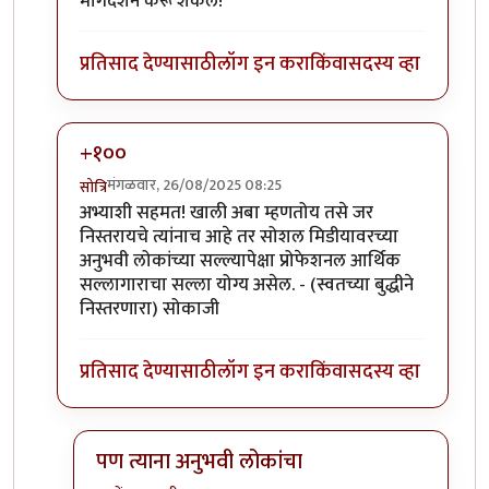
मार्गदर्शन करू शकेल!
प्रतिसाद देण्यासाठी
लॉग इन करा
किंवा
सदस्य व्हा
+१००
मंगळवार, 26/08/2025 08:25
सोत्रि
In reply to
बघा बाबा
by
अभ्या..
अभ्याशी सहमत! खाली अबा म्हणतोय तसे जर
निस्तरायचे त्यांनाच आहे तर सोशल मिडीयावरच्या
अनुभवी लोकांच्या सल्ल्यापेक्षा प्रोफेशनल आर्थिक
सल्लागाराचा सल्ला योग्य असेल. - (स्वतच्या बुद्धीने
निस्तरणारा) सोकाजी
प्रतिसाद देण्यासाठी
लॉग इन करा
किंवा
सदस्य व्हा
पण त्याना अनुभवी लोकांचा