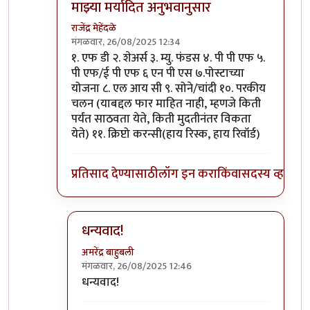
माझ्या मर्यादित अनुभवानुसार
राजेंद्र मेहेंदळे
मंगळवार, 26/08/2025 12:34
In reply to
गुंतवणुकीचे सुरक्षित पर्याय
by
अमरेंद्र बाहुब
१. एफ डी २. शेअर्स ३. म्यु. फंडस ४. पी पी एफ ५.
पी एफ/ई पी एफ ६ एन पी एस ७.पोस्टाच्या
योजना ८. एल आय सी ९. सोने/चांदी १०. परकीय
चलन (याबद्दल फार माहित नाही, म्हणजे किती
पर्यंत साठवता येते, किती मुदतीनंतर विकता
येते) ११. क्रिप्टो करन्सी(हाय रिस्क, हाय रिवॉर्ड)
प्रतिसाद देण्यासाठी
लॉग इन करा
किंवा
सदस्य व्हा
धन्यवाद!
अमरेंद्र बाहुबली
मंगळवार, 26/08/2025 12:46
In reply to
माझ्या मर्यादित अनुभवानुसार
by
राजेंद्र मे
धन्यवाद!