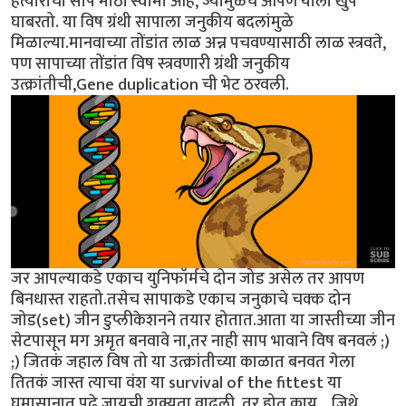
हत्याराचा साप मोठा स्वामी आहे, ज्यामुळेच आपण याला खुप
घाबरतो. या विष ग्रंथी सापाला जनुकीय बदलांमुळे
मिळाल्या.मानवाच्या तोंडांत लाळ अन्न पचवण्यासाठी लाळ स्त्रवते,
पण सापाच्या तोंडांत विष स्त्रवणारी ग्रंथी जनुकीय
उत्क्रांतीची,Gene duplication ची भेट ठरवली.
जर आपल्याकडे एकाच युनिफॉर्मचे दोन जोड असेल तर आपण
बिनधास्त राहतो.तसेच सापाकडे एकाच जनुकाचे चक्क दोन
जोड(set) जीन‌ डुप्लीकेशनने तयार होतात.आता या जास्तीच्या जीन
सेटपासून मग अमृत बनवावे ना,तर नाही साप भावाने विष बनवलं ;)
;) जितकं जहाल विष तो या उत्क्रांतीच्या काळात बनवत गेला
तितकं जास्त त्याचा वंश या survival of the fittest या
घमासानात पुढे जायची शक्यता वाढली. तर होत काय .. जिथे