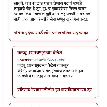
खायचे. याच काळात घरात होणारा पदार्य़ म्हणजे
लाह्याचे पीठ. हे तूप, दूध व गुळाबरोबर मिक्स करुन
प्यायचे किंवा त्याचे लाडूही बनत. लहानपणी आवडायचे
नाहीत. पण आता हेल्दी रेसिपी म्हणून खूप मिस करते.
प्रतिसाद देण्यासाठी
लॉग इन करा
किंवा
सदस्य व्हा
कडबू ,छानच!पुढच्या वेळेस
मंगळवार, 29/07/2025 15:16
Bhakti
In reply to
नवीन माहिती कळली.
by
श्वेता२४
कडबू ,छानच!पुढच्या वेळेस वाफवून
करेन,सकाळच्या घाईत इतकंच जमतं :) लाह्या
फोडणी देऊन दह्यात खायला आवडतात.
प्रतिसाद देण्यासाठी
लॉग इन करा
किंवा
सदस्य व्हा