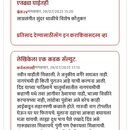
एवढ्या घाईतही
मंगळवार, 29/07/2025 15:20
श्वेता२४
साग्रसंगीत सुंदर थाळीचे विशेष कौतुक!!
प्रतिसाद देण्यासाठी
लॉग इन करा
किंवा
सदस्य व्हा
लेखिकेला एक कडक सॅल्युट.
मंगळवार, 29/07/2025 17:15
कर्नलतपस्वी
नवीन माहीती मिळाली. ते जनुकीय वगैरे समजत नाही.
नागपंचमी ही किती पुरातन आहे याची कल्पना आली.
दिंड याच्या पाठिमागे चातुर्मासातील नागपंचमीची
कहाणी मधे तवा आगीवर ठेवायचा नाही, भाज्या विळीने
कापायच्या नाही, लांडोबा पुंडोबा असे बरेच काही
आईकडून लहानपणी कळाले होते. गारुडी नाग टोपलीत
घेऊन घर घर फिरायचे. मुलाना दहाचा आकडा बघायला
मजा यायची. लाह्या दुध पाच पैशे एखादे दिंड असे
गारूड्याला मिळायचे. पुंगी पण ऐकायला मिळायची.