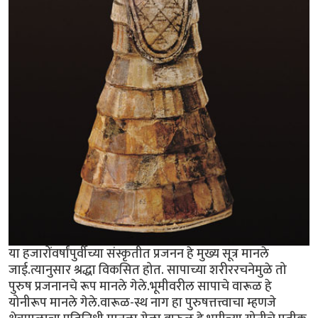
या हजारोंवर्षांपुर्वीच्या संस्कृतीत प्रजनन हे मुख्य सूत्र मानले
जाई.त्यानुसार श्रद्धा विकसित होत. सापाच्या शरीररचनेमुळे तो
पुरुष प्रजनानचे रूप मानले गेले.भूमीवरील सापाचे वारूळ हे
योनीरूप मानले गेले.वारूळ-स्थ नाग हा पुरुषत्तत्त्वाचा म्हणजे