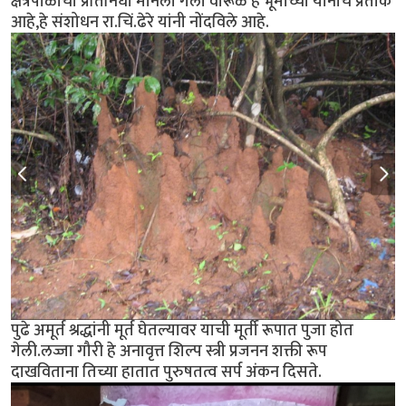
क्षेत्रपाळाचा प्रतिनिधी मानला गेला वारूळ हे भूमीच्या योनीचे प्रतीक
आहे,हे संशोधन रा.चिं.ढेरे यांनी नोंदविले आहे.
पुढे अमूर्त श्रद्धांनी मूर्त घेतल्यावर याची मूर्ती रूपात पुजा होत
गेली.लज्जा गौरी हे अनावृत्त शिल्प स्त्री प्रजनन शक्ती रूप
दाखविताना तिच्या हातात पुरुषतत्व सर्प अंकन दिसते.