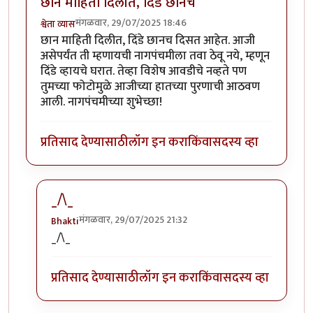
छान माहिती दिलीत, दिंडे छानच
मंगळवार, 29/07/2025 18:46
श्वेता व्यास
छान माहिती दिलीत, दिंडे छानच दिसत आहेत. आजी
असेपर्यंत ती म्हणायची नागपंचमीला तवा ठेवू नये, म्हणून
दिंडे व्हायचे घरात. तेव्हा विशेष आवडीचे नव्हते पण
तुमच्या फोटोमुळे आजीच्या हातच्या पुरणाची आठवण
आली. नागपंचमीच्या शुभेच्छा!
प्रतिसाद देण्यासाठी
लॉग इन करा
किंवा
सदस्य व्हा
_/\_
मंगळवार, 29/07/2025 21:32
Bhakti
In reply to
छान माहिती दिलीत, दिंडे छानच
by
श्वेता व्यास
_/\_
प्रतिसाद देण्यासाठी
लॉग इन करा
किंवा
सदस्य व्हा