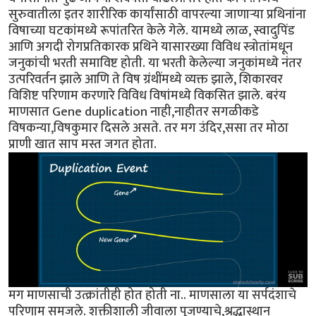
सुरुवातीला इतर शारीरिक कार्यांसाठी वापरल्या जाणाऱ्या प्रथिनांना
विषाच्या घटकांमध्ये रूपांतरित केले गेले. यामध्ये लाळ, स्वादुपिंड
आणि अगदी रोगप्रतिकारक प्रथिने यासारख्या विविध स्त्रोतांमधून
जनुकांची भरती समाविष्ट होती. या भरती केलेल्या जनुकांमध्ये नंतर
उत्परिवर्तन झाले आणि ते विष ग्रंथींमध्ये व्यक्त झाले, शिकारवर
विशिष्ट परिणाम करणारे विविध विषांमध्ये विकसित झाले. बरंय
माणसात Gene duplication नाही,नाहीतर सगळीकडे
विषकन्या,विषकुमार दिसले असते. तर मग उंदिर,ससा तर मोठा
प्राणी खात साप मस्त जगत होता.
मग माणसाची उत्क्रांतीही होत होती ना.. माणसाला या सर्पदंशाचे
परिणाम समजले. शक्तीशाली जीवाला पूजण्याचे,श्रद्धास्थान