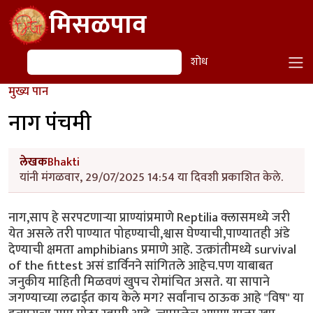
Skip to main content
मिसळपाव
शोध
शोध
मुख्य पान
नाग पंचमी
लेखक
Bhakti
यांनी मंगळवार, 29/07/2025 14:54 या दिवशी प्रकाशित केले.
नाग,साप हे सरपटणाऱ्या प्राण्यांप्रमाणे Reptilia क्लासमध्ये जरी
येत असले तरी पाण्यात पोहण्याची,श्वास घेण्याची,पाण्यातही अंडे
देण्याची क्षमता amphibians प्रमाणे आहे. उत्क्रांतीमध्ये survival
of the fittest असं डार्विनने सांगितले आहेच.पण याबाबत
जनुकीय माहिती मिळवणं खुपच रोमांचित असते. या सापाने
जगण्याच्या लढाईत काय केले मग? सर्वांनाच ठाऊक आहे "विष" या