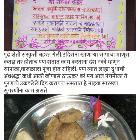
पुढे शेती संस्कृती बहरत गेली.उंदिरांना खाणाऱ्या सापाचा माणूस
कृतज्ञ तर होताच पण शेतात काम करताना दंश नको म्हणून
सापाला,वारूळाला पूजा होत राहिली. पण त्यात लाह्या दुधाची
अंधश्रद्धा कधी आली कोणास ठाऊक? बरं मग आज पंचमीला ते
पुरणाचे उकडलेले दिंड करायचं असतात हे माझ्या सारख्या
सुगरणींना काम असतें