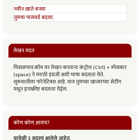
नवीन खाते बनवा
तुमचा पासवर्ड बदला.
लेखन मदत
मिसळपाव.कॉम वर लेखन करताना कंट्रोल (Ctrl) + स्पेसबार
(space) ने मराठी इंग्रजी अशी भाषा बदलता येते.
सुरूवातीला फोनेटिक्स आहे. मात्र तुमच्या खात्याच्या सेटींग
मधून इनस्क्रीप्ट बदलता येईल.
कोण कोण आलंय?
यावेळी 5 सदस्यं आलेले आहेत.