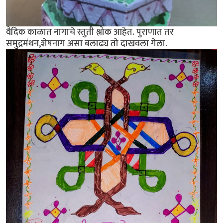
वैदिक काळात नागाचे स्तुती श्लोक आहेत. पुराणात तर
समुद्रमंथन,शेषनाग असा बलाढ्य तो दाखवला गेला.