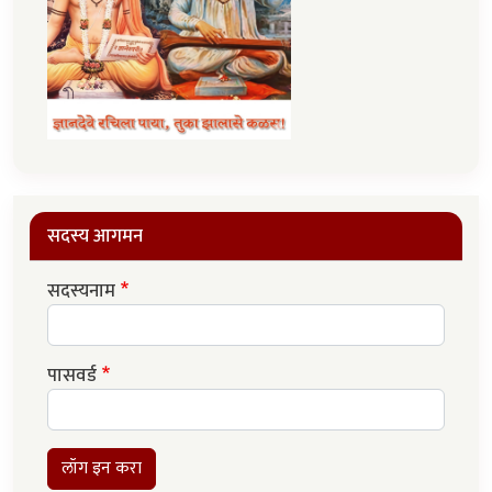
सदस्य आगमन
सदस्यनाम
पासवर्ड
लॉग इन करा