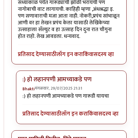
संध्याकाळ पर्यंत गारूड्याची झोळी भरायची पण
नागोबाची वाट लागायची. काहिही म्हणा ,अंधश्रद्धा इ.
पण सणावाराची मजा आता नाही. नोकरी,प्रपंच सांभाळून
आणी वर हा लेखन प्रपंच केला यासाठी लेखिकेच्या
उत्साहाला सॅल्युट व हा उत्साह दिन दुना रात चौगुना
होत राहो. लेख आवडला. धन्यवाद.
प्रतिसाद देण्यासाठी
लॉग इन करा
किंवा
सदस्य व्हा
:) हो लहानपणी आमच्याकडे पण
मंगळवार, 29/07/2025 21:31
Bhakti
In reply to
लेखिकेला एक कडक सॅल्युट.
by
कर्नलतपस्वी
:) हो लहानपणी आमच्याकडे पण गारूडी यायचा
प्रतिसाद देण्यासाठी
लॉग इन करा
किंवा
सदस्य व्हा