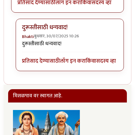
प्रतिसाद देण्यासाठी
लॉग इन करा
किंवा
सदस्य व्हा
दुरूस्तीसाठी धन्यवाद!
बुधवार, 30/07/2025 10:26
Bhakti
In reply to
तपशिलात चूक --
by
सुबोध खरे
दुरूस्तीसाठी धन्यवाद!
प्रतिसाद देण्यासाठी
लॉग इन करा
किंवा
सदस्य व्हा
मिसळपाव वर स्वागत आहे.