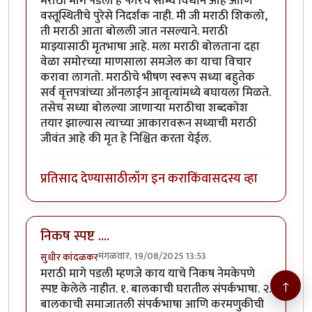
मराठी मागे पडली हे फारच सौम्य विधान आहे आणि
वस्तूस्थितीचे पुरेसे निदर्शक नाही. मी जी मराठी शिकलो,
ती मराठी आता बोलली जात नसल्याने. मराठी
माझ्यासाठी मृतभाषा आहे. मला मराठी बोलताना दहा
वेळा समोरच्या माणसाला समजेल का याचा विचार
करावा लागतो. मराठीचे भीषण स्वरूप सध्या बहुतेक
सर्व वृत्तपत्रांच्या ऑनलाईन आवृत्यांमध्ये बघायला मिळते.
तसेच सध्या बोलल्या जाणार्‍या मराठीचा शब्दकोश
तयार झाल्यास त्याच्या आकारावरून सध्याची मराठी
जीवंत आहे की मृत हे निश्चित करता येईल.
प्रतिसाद देण्यासाठी
लॉग इन करा
किंवा
सदस्य व्हा
निकष स्पष्ट ....
मंगळवार, 19/08/2025 13:53
सुधीर कांदळकर
मराठी मागे पडली म्हणजे काय याचे निकष नेमकेपणे
↑
स्पष्ट केलेले नाहीत. १. बालकाची घरातील संपर्कभाषा. २.
बालकाची समाजातली संपर्कभाषा आणि करमणुकीची