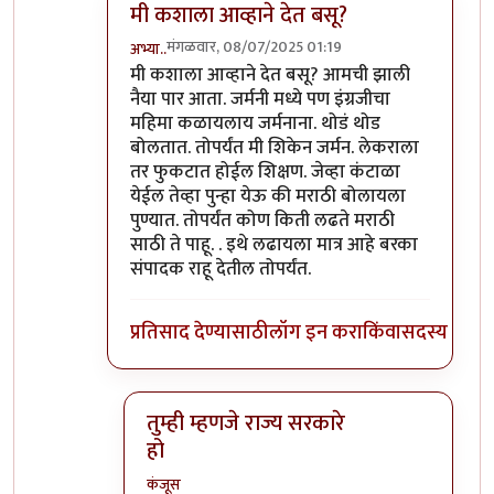
मी कशाला आव्हाने देत बसू?
मंगळवार, 08/07/2025 01:19
अभ्या..
In reply to
मग सरळ सरळ त्रीभाषा सूत्रीलाच
by
कंजू
मी कशाला आव्हाने देत बसू? आमची झाली
नैया पार आता. जर्मनी मध्ये पण इंग्रजीचा
महिमा कळायलाय जर्मनाना. थोडं थोड
बोलतात. तोपर्यंत मी शिकेन जर्मन. लेकराला
तर फुकटात होईल शिक्षण. जेव्हा कंटाळा
येईल तेव्हा पुन्हा येऊ की मराठी बोलायला
पुण्यात. तोपर्यंत कोण किती लढते मराठी
साठी ते पाहू. . इथे लढायला मात्र आहे बरका
संपादक राहू देतील तोपर्यंत.
प्रतिसाद देण्यासाठी
लॉग इन करा
किंवा
सदस्य व्हा
तुम्ही म्हणजे राज्य सरकारे
हो
कंजूस