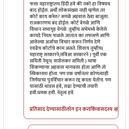
फक्त महाराष्ट्रातच हिंदी हवे की नको हा विषयच
बाद होईल. अर्धी लोकसंख्या नाही म्हणेल तर
कोर्ट काय करेल? सगळे अहवाल ठेवा बाजूला.
राजकारणच बंद होईल. कोर्ट वेगळे आणि
विधान सभागृह वेगळे. तुम्हीच सभेमध्ये केलेले
कायदे नियम पाळले जातात का तपासणे आणि
आलेल्या अर्जांचा विचार करून निर्णय देणे
एवढेच कोर्टाचे काम असते. शिवाय तुम्हीच(
महाराष्ट्र सरकारने,मविआ सरकारने ) पूर्वी एक
समिती नेमून( माशेलकर समिती ) भाषा
शिकण्याचा अहवाल मागवला होता आणि तो
स्विकारला होता. पण एक वर्षानंतर कोणत्याही
निर्णयाचा पुनर्विचार करून रद्द करता येतोच. पण
यासाठी धाडस हवे, लढा देण्याची तयारी
हवी.धमक हवी. नेतृत्व हवे.
प्रतिसाद देण्यासाठी
लॉग इन करा
किंवा
सदस्य व्हा