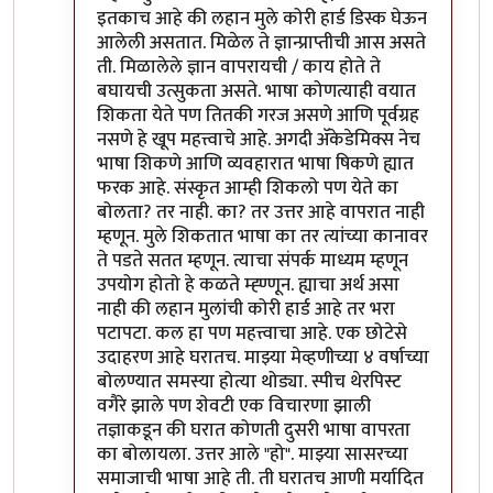
इतकाच आहे की लहान मुले कोरी हार्ड डिस्क घेऊन
आलेली असतात. मिळेल ते ज्ञान्प्राप्तीची आस असते
ती. मिळालेले ज्ञान वापरायची / काय होते ते
बघायची उत्सुकता असते. भाषा कोणत्याही वयात
शिकता येते पण तितकी गरज असणे आणि पूर्वग्रह
नसणे हे खूप महत्त्वाचे आहे. अगदी अ‍ॅकेडेमिक्स नेच
भाषा शिकणे आणि व्यवहारात भाषा षिकणे ह्यात
फरक आहे. संस्कृत आम्ही शिकलो पण येते का
बोलता? तर नाही. का? तर उत्तर आहे वापरात नाही
म्हणून. मुले शिकतात भाषा का तर त्यांच्या कानावर
ते पडते सतत म्हणून. त्याचा संपर्क माध्यम म्हणून
उपयोग होतो हे कळते म्ह्ण्णून. ह्याचा अर्थ असा
नाही की लहान मुलांची कोरी हार्ड आहे तर भरा
पटापटा. कल हा पण महत्त्वाचा आहे. एक छोटेसे
उदाहरण आहे घरातच. माझ्या मेव्हणीच्या ४ वर्षाच्या
बोलण्यात समस्या होत्या थोड्या. स्पीच थेरपिस्ट
वगैरे झाले पण शेवटी एक विचारणा झाली
तज्ञाकडून की घरात कोणती दुसरी भाषा वापरता
का बोलायला. उत्तर आले "हो". माझ्या सासरच्या
समाजाची भाषा आहे ती. ती घरातच आणी मर्यादित