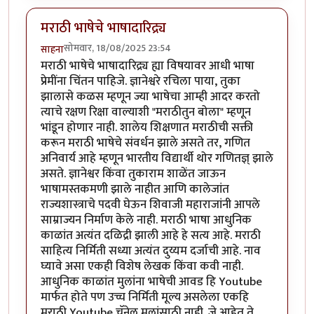
मराठी भाषेचे भाषादारिद्र्य
सोमवार, 18/08/2025 23:54
साहना
मराठी भाषेचे भाषादारिद्र्य ह्या विषयावर आधी भाषा
प्रेमींना चिंतन पाहिजे. ज्ञानेश्वरे रचिला पाया, तुका
झालासे कळस म्हणून ज्या भाषेचा आम्ही आदर करतो
त्याचे रक्षण रिक्षा वाल्याशी "मराठीतुन बोला" म्हणून
भांडून होणार नाही. शालेय शिक्षणात मराठीची सक्ती
करून मराठी भाषेचे संवर्धन झाले असते तर, गणित
अनिवार्य आहे म्हणून भारतीय विद्यार्थी थोर गणितज्ञ् झाले
असते. ज्ञानेश्वर किंवा तुकाराम शाळेंत जाऊन
भाषामस्तकमणी झाले नाहीत आणि कालेजांत
राज्यशास्त्राचे पदवी घेऊन शिवाजी महाराजांनी आपले
साम्राज्यन निर्माण केले नाही. मराठी भाषा आधुनिक
काळांत अत्यंत दळिद्री झाली आहे हे सत्य आहे. मराठी
साहित्य निर्मिती सध्या अत्यंत दुय्यम दर्जाची आहे. नाव
घ्यावे असा एकही विशेष लेखक किंवा कवी नाही.
आधुनिक काळांत मुलांना भाषेची आवड हि Youtube
मार्फत होते पण उच्च निर्मिती मूल्य असलेला एकहि
मराठी Youtube चॅनेल मुलांसाठी नाही. जे आहेत ते