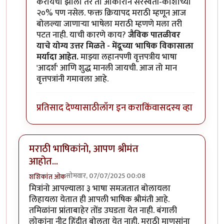
करायचा झाला तर तो आकाराने सरस्वती-कोशाच्या
२०% पण नसेल. फक्त क्रियापद मराठी म्हणून आज
बोलल्या जाणार्‍या भाषेला मराठी म्हणणे मला तरी
पटत नाही. याची कारणे काय?
जैविक पातळीवर
याचे योग्य उत्तर मिळते - मेंदूच्या भाषिक विकासाला
मर्यादा आहेत.
माझ्या लहानपणी वृत्तपत्रीय भाषा
'आदर्श' आणि शुद्ध मानली जायची. आज तो मान
वृत्तपत्रांनी गमावला आहे.
प्रतिसाद देण्यासाठी
लॉग इन करा
किंवा
सदस्य व्हा
मराठी भाषिकांनो, आपण श्रीमंत
आहोत...
सोमवार, 07/07/2025 00:08
शशिकांत ओक
मित्रांनो आपल्याला ३ भाषा समजतात बोलायला
लिहायला येतात ही आपली भाषिक श्रीमंती आहे.
तमिळांना प्रांताबाहेर तोंड उघडता येत नाही. बंगाली
लोकांना नीट हिंदीत बोलता येत नाही. मराठी माणसांना