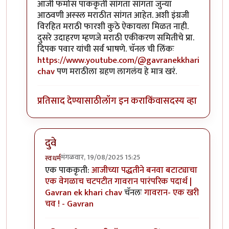
आजी फर्मास पाककृती सांगता सांगता जुन्या
आठवणी अस्स्ल मराठीत सांगत आहेत. अशी इंग्रजी
विरहित मराठी फारशी कुठे ऐकायला मिळत नाही.
दुसरे उदाहरण म्हणजे मराठी एकीकरण समितीचे प्रा.
दिपक पवार यांची सर्व भाषणे.
चॅनल ची लिंकः
https://www.youtube.com/@gavranekkhari
chav
पण मराठीला ग्रहण लागलंय हे मात्र खरं.
प्रतिसाद देण्यासाठी
लॉग इन करा
किंवा
सदस्य व्हा
दुवे
मंगळवार, 19/08/2025 15:25
स्वधर्म
In reply to
अगदीच असं नाही
by
स्वधर्म
एक पाककृती:
आजीच्या पद्धतीने बनवा बटाट्याचा
एक वेगळाच चटपटीत गावरान पारंपरिक पदार्थ |
Gavran ek khari chav
चॅनलः
गावरान- एक खरी
चव ! - Gavran