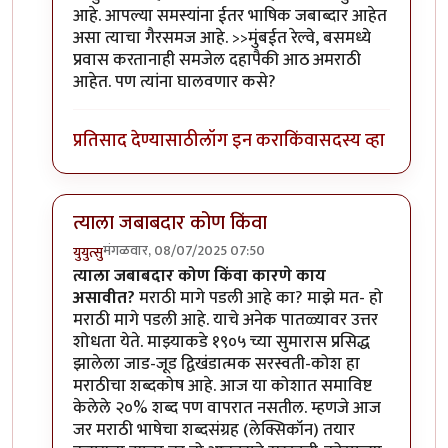
आहे. आपल्या समस्यांना ईतर भाषिक जबाब्दार आहेत
असा त्याचा गैरसमज आहे. >>मुंबईत रेल्वे, बसमध्ये
प्रवास करतानाही समजेल दहापैकी आठ अमराठी
आहेत. पण त्यांना घालवणार कसे?
प्रतिसाद देण्यासाठी
लॉग इन करा
किंवा
सदस्य व्हा
त्याला जबाबदार कोण किंवा
मंगळवार, 08/07/2025 07:50
युयुत्सु
In reply to
मराठी
by
माईसाहेब कुरसूंदीकर
त्याला जबाबदार कोण किंवा कारणे काय
असावीत?
मराठी मागे पडली आहे का? माझे मत- हो
मराठी मागे पडली आहे. याचे अनेक पातळ्यावर उत्तर
शोधता येते. माझ्याकडे १९०५ च्या सुमारास प्रसिद्ध
झालेला जाड-जूड द्विखंडात्मक सरस्वती-कोश हा
मराठीचा शब्दकोष आहे. आज या कोशात समाविष्ट
केलेले २०% शब्द पण वापरात नसतील. म्हणजे आज
जर मराठी भाषेचा शब्दसंग्रह (लेक्सिकॉन) तयार