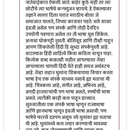
नातेवाईकात ऐकली जाते. बाहेर कुठे नाही तर त्या
छोटीचे त्या भाषेचे कन्फ्युजन व्हायचे. हे ऐकल्यावर
तज्ञाने सल्ला दिला घरात मराठीच बोला जे
समाजात चालते, तिच्या कानावर पडते. भले शाळा
इंग्रजी असेल पण संपर्क आणि तोही दैनंदिन
उपयोगी पडणारा असेल तर ती भाषा मूल शिकेल.
अन्यथा घोकंपट्टी नुसती. बॉलिवूड आणि टीव्ही पाहून
आपण शिकलेली हिंदी हि सुध्दा संपर्कपुरती आहे.
वाटल्यास हिंदी साहित्ये किंवा कविता वाचून पाहा.
कित्येक शब्द कळतही नाहीत आपल्याला तेंव्हा
आपल्याला चांगली हिंदी येते हाही समज अर्धवटच
आहे. तेंव्हा लहान मुलांना शिकवायचा विचार करता
भाषा हेच एक संपर्क माध्यम नसावे ह्या मताचा मी
आहे. चित्रकला आहे, संगीत आहे, अभिनय आहे,
अगदी हातवार्‍यांची पण भाषा असते, स्पर्षाची भाषा
असते. त्यापैकी काही कल पाहून द्याव्यात.
सुरुवातीला एक संपर्क भाषा म्हणून राज्यभाषा
आणि ज्ञानभाषा म्हणून इंग्रजी भाषा असावी. पण
भाषेचे फारसे दडपण असूच नये मुलांवर ह्या मताचा
मी आहे. मुलांमध्ये कल तयार करण्याची व्यवस्था