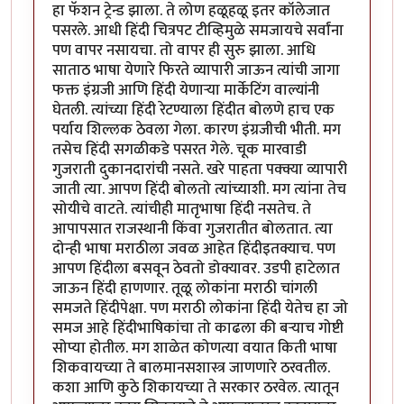
हा फॅशन ट्रेन्ड झाला. ते लोण हळूहळू इतर कॉलेजात
पसरले. आधी हिंदी चित्रपट टीव्हिमुळे समजायचे सर्वांना
पण वापर नसायचा. तो वापर ही सुरु झाला. आधि
साताठ भाषा येणारे फिरते व्यापारी जाऊन त्यांची जागा
फक्त इंग्रजी आणि हिंदी येणार्‍या मार्केटिंग वाल्यांनी
घेतली. त्यांच्या हिंदी रेटण्याला हिंदीत बोलणे हाच एक
पर्याय शिल्लक ठेवला गेला. कारण इंग्रजीची भीती. मग
तसेच हिंदी सगळीकडे पसरत गेले. चूक मारवाडी
गुजराती दुकानदारांची नसते. खरे पाहता पक्क्या व्यापारी
जाती त्या. आपण हिंदी बोलतो त्यांच्याशी. मग त्यांना तेच
सोयीचे वाटते. त्यांचीही मातृभाषा हिंदी नसतेच. ते
आपापसात राजस्थानी किंवा गुजरातीत बोलतात. त्या
दोन्ही भाषा मराठीला जवळ आहेत हिंदीइतक्याच. पण
आपण हिंदीला बसवून ठेवतो डोक्यावर. उडपी हाटेलात
जाऊन हिंदी हाणणार. तूळू लोकांना मराठी चांगली
समजते हिंदीपेक्षा. पण मराठी लोकांना हिंदी येतेच हा जो
समज आहे हिंदीभाषिकांचा तो काढला की बर्‍याच गोष्टी
सोप्या होतील. मग शाळेत कोणत्या वयात किती भाषा
शिकवायच्या ते बालमानसशास्त्र जाणणारे ठरवतील.
कशा आणि कुठे शिकायच्या ते सरकार ठरवेल. त्यातून