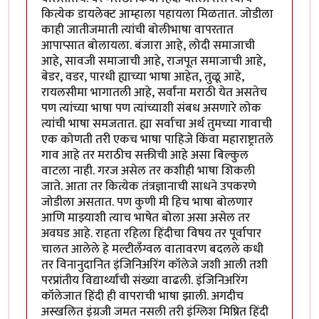
कित्येक डायलेक्ट आम्हाला पहायला मिळतात. जोडीला
काही जातीजमाती त्यांची बोलीभाषा वापरतात
आपाप्सात बोलायला. बंजारा आहे, लोदी समाजाची
आहे, सावजी समाजाची आहे, राजपूत समाजाची आहे,
बेडर, वडर, पारधी ह्याच्या भाषा आहेत, तुळू आहे,
रायलसीमा भागातली आहे, सर्वांना मराठी येत असतेच
पण त्यांच्या भाषा पण त्यांच्याशी संबध असणारे लोक
त्यांची भाषा समजतात. ह्या सर्वाचा अर्थ तुमच्या गावाची
एक कोणती तरी एकच भाषा पाहिजे किंवा महाराष्ट्रातले
गाव आहे तर मराठीच सक्तीची आहे असा बिल्कुल
वाटला नाही. गरज असेल तर कशीही भाषा शिकली
जाते. आता तर कित्येक तंत्रज्ञानाची साधने उपकरणे
जोडीला असतात. पण कुणी मी हिच भाषा बोलणार
आणि माझ्याशी त्याच भाषेत बोला असा असेल तर
अवघड आहे. राहता रहिला हिंदीचा विषय तर पूर्वापार
चालत आलेले हे मल्टीलँग्वल वातावरण बदलले कधी
तर विनानुदानित इंजिनिअरिंग कॉलेजे जशी आली तशी
परप्रांतीय विद्यार्थ्यांची संख्या वाढली. इंजिनिअरिंग
कॉलेजात हिंदी ही वापराची भाषा झाली. अगदीच
अस्खलित इंग्रजी जमत नसली तरी इंग्लिश मिष्रित हिंदी