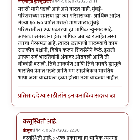
रविवार, 06/07/2025 21:11
माईसाहेब कुरसूंदीकर
मराठी मागे पडली आहे असे वाटत नाही. मुंबई-
परिसराच्या समस्या ह्या त्या परिसराच्या-
आर्थिक
आहेत.
गेल्या ६०-७० वर्षात मराठी माणसाला(मुंबई
परिसरातील) एक प्रकारचा हा भाषिक न्युनगंड आहे.
आपल्या समस्यांना ईतर भाषिक जबाब्दार आहेत असा
त्याचा गैरसमज आहे. त्याला खतपाणी घालण्याचे काम
राजकीय पक्षांनी, विशेष करून शिवसेनेने केले. इंग्रजी
आपण सर्व भारतियांनी अंगावर ओढवली आणि ती
बोकांडी बसली. तिचे आकर्षण आणि तिचे फायदे ह्यामुळे
भारतिय प्रेमात पडले आणि मग साहजिकच भारतिय
भाषा जशा वाढायला हव्या होत्या तशा वाढल्या नाहीत.
प्रतिसाद देण्यासाठी
लॉग इन करा
किंवा
सदस्य व्हा
वस्तुस्थिती आहे.
रविवार, 06/07/2025 22:30
कंजूस
In reply to
मराठी
by
माईसाहेब कुरसूंदीकर
वस्तुस्थिती आहे. >>एक प्रकारचा हा भाषिक न्युनगंड