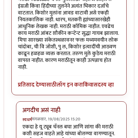
इंग्रजी किंवा हिंदीच्या तुलनेने अत्यंत भिकार दर्जाचे
वाटतात. किशोर मुलांना आवड वाटावी असे एकही
नियतकालिक नाही. धारप, मतकरी ह्यांच्यासारखेही
आधुनिक लेखक नाही. मराठी कॉमिक नाहीत. एवढेच
काय मराठी आंबट शौकीन कन्टेन्ट सुद्धा गायब झालाय.
मिपा सारख्या संकेतस्थळावनर फक्त मध्यमवयीन लोक
चांदोबा, ची वि जोशी, पु ल, किशोर इत्यादींची आठवण
काढून हळहळ व्यक्त करतात. तरुण मुले कुठेच मराठी
वापरत नाहीत. कारण मराठीतून काही उत्पन्नाच होत
नाही.
प्रतिसाद देण्यासाठी
लॉग इन करा
किंवा
सदस्य व्हा
अगदीच असं नाही
मंगळवार, 19/08/2025 15:20
स्वधर्म
In reply to
मराठी भाषेचे भाषादारिद्र्य
by
साहना
एकदा हे यू ट्यूब चॅनल बघा आणि सांगा की मराठी
कशी सहज वाहते आहे यांच्या बोलण्या वागण्यातून.