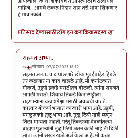
आपल्याला काय शिकायचे ते आपल्यालाच ठरवायला
पाहिजे. . आमचे लेकरु निदान सहा तरी भाषा शिकणार
हे मात्र नक्की.
प्रतिसाद देण्यासाठी
लॉग इन करा
किंवा
सदस्य व्हा
सहमत अभ्या..
सोमवार, 07/07/2025 18:12
कंजूस
In reply to
प्रश्न किति भाषा हा नाहीचे.
by
अभ्या..
सहमत अभ्या.. वाद घालणारे लोक मुंबईबाहेर हिंडले
तर कळणार ना काय चालले आहे. मी कर्नाटकात
गोकर्ण, उडुपी इकडे मराठीतच बोललो. त्यांना समजते
आपली मराठी. शिवाय तिकडे किनारपट्टीला
राहणाऱ्यांना कन्नडापेक्षा मराठी जवळची वाटते.
कारवार गोकर्ण भागात कारवारी भाषा आहे. उडुपी,
मंगळुरूकडे तुळू भाषा आहे. तुळू लिपी नाही म्हणून
तिला मान्यता नव्हती. परंतू तिकडच्या देवळांतल्या
ब्राह्मण पुजाऱ्यांनी तुळू लिपी जतन केली आहे ती दिली.
आता त्यांनी सरकारकडे अर्ज केला आहे. मी कन्नड