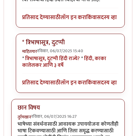
प्रतिसाद देण्यासाठी
लॉग इन करा
किंवा
सदस्य व्हा
* त्रिभाषासूत्र, दुटप्पी
रविवार, 06/07/2025 15:40
माहितगार
In reply to
सहमत पण...
by
कर्नलतपस्वी
*
त्रिभाषासूत्र, दुटप्पी हिंदी राज्ये?
*
हिंदी, काका
कालेलकर आणि ३ वर्षे
प्रतिसाद देण्यासाठी
लॉग इन करा
किंवा
सदस्य व्हा
छान विषय
रविवार, 06/07/2025 16:27
तुर्रमखान
भाषेच्या संवर्धनासाठी आवश्यक उपाययोजना कोणतीही
भाषा टिकवण्यासाठी आणि तिला समृद्ध करण्यासाठी