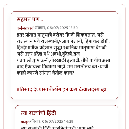
सहमत पण...
रविवार, 06/07/2025 13:39
कर्नलतपस्वी
इतर प्रांतात मातृभाषे बरोबर हिन्दी शिकवतात. जसे
राजस्थान मधे राजस्थानी,पंजाब पंजाबी, हिमाचल डोग्री.
हिन्दीभाषीक प्रदेशात सुद्धा स्थानिक मातृभाषा वेगळी
जसे उत्तर प्रदेश मधे अवधी,बुंदेली,ब्रज
गढवाली,कुमाऊनी,गोरखाली इत्यादी. तीथे कधीच असा
वाद ऐकायला मिळाला नाही. मग मराठीतच का?याची
काही कारणे सांगता येतील काय?
प्रतिसाद देण्यासाठी
लॉग इन करा
किंवा
सदस्य व्हा
त्या राज्यांची हिंदी
रविवार, 06/07/2025 14:29
कंजूस
In reply to
सहमत पण...
by
कर्नलतपस्वी
त्या राज्यांची हिंदी उदरनिर्वाहाची भाषा आहे.