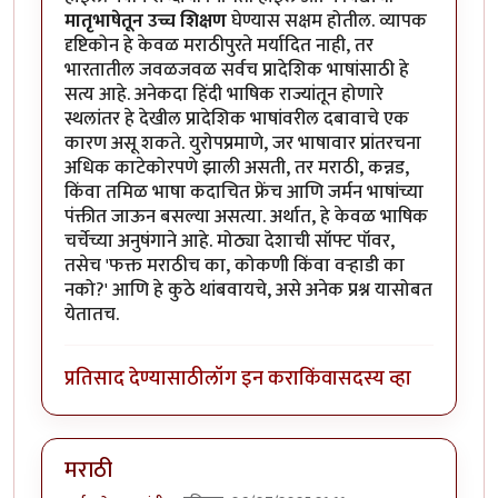
मातृभाषेतून उच्च शिक्षण
घेण्यास सक्षम होतील. व्यापक
दृष्टिकोन हे केवळ मराठीपुरते मर्यादित नाही, तर
भारतातील जवळजवळ सर्वच प्रादेशिक भाषांसाठी हे
सत्य आहे. अनेकदा हिंदी भाषिक राज्यांतून होणारे
स्थलांतर हे देखील प्रादेशिक भाषांवरील दबावाचे एक
कारण असू शकते. युरोपप्रमाणे, जर भाषावार प्रांतरचना
अधिक काटेकोरपणे झाली असती, तर मराठी, कन्नड,
किंवा तमिळ भाषा कदाचित फ्रेंच आणि जर्मन भाषांच्या
पंक्तीत जाऊन बसल्या असत्या. अर्थात, हे केवळ भाषिक
चर्चेच्या अनुषंगाने आहे. मोठ्या देशाची सॉफ्ट पॉवर,
तसेच 'फक्त मराठीच का, कोकणी किंवा वर्‍हाडी का
नको?' आणि हे कुठे थांबवायचे, असे अनेक प्रश्न यासोबत
येतातच.
प्रतिसाद देण्यासाठी
लॉग इन करा
किंवा
सदस्य व्हा
मराठी