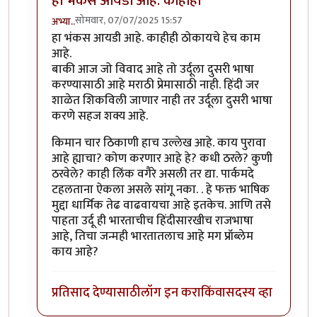
हा भंकस आयडी आहे. काहीही
सोमवार, 07/07/2025 15:57
अभ्या..
In reply to
जी भाषा रोजगार देते लोक ती
by
विवेकपटाईत
हा भंकस आयडी आहे. काहीही ठोकायचे हेच काम
आहे.
बाकी आज जो विवाद आहे तो उर्दूला दुसरी भाषा
करण्यासाठी आहे मराठी प्रेमासाठी नाही. हिंदी जर
शाळेत शिकविली जाणार नाही तर उर्दूला दुसरी भाषा
करणे सहज शक्य आहे.
किमान चार ठिकाणी हाच उल्लेख आहे. काय पुरावा
आहे ह्याचा? कोण करणार आहे हे? कधी ठरले? कुणी
ठरवेले? काही लिंक वगैरे असली तर द्या. पार्कमदे
टहलताना ऐकला असले सांगू नका. . हे फक्त भाषिक
मुद्दा धार्मिक तेढ वाढवायचा आहे इतकेच. आणि तसे
पाहता उर्दू ही भारताचीच हिंदीसारखीच राजभाषा
आहे, तिचा जन्मही भारतातलाच आहे मग प्रॉब्लेम
काय आहे?
प्रतिसाद देण्यासाठी
लॉग इन करा
किंवा
सदस्य व्हा