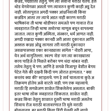
कन्नड, पद्मशाली तेलुगु. पण त्या सर्वाना मराठी येतेच. हेल
थोड वेगवेगळा असतो पण त्यावरुन कुणी काही अडू देत
नाही. सोलापुरात अगदी पक्का आंध्रनिवासी किंवा
कन्नडिग आला तर त्याचे अडत नाही कारण मराठी
भाषिकांना ती भाषा थोडीफार समजते पण गावात रोज
व्यवहारात तिन्ही भाषा समोरचा माणूस बघून वापरल्या
जातात. त्यात कुणी अस्मिता, संस्कार, धर्म आणत नाही.
अगदी एखादा पक्का कानडी जरी आला दुकानात आणि
अस्सल कन्नड ओढू लागला तरी मराठी दुकानदार
जवळपासच्या एका कानड्याला सांगेल " नोडरी आपा,
येन अर्थ वागुतिल्ला. स्वल्प नोड' मग त्या कानड्याला
काय पाहिजे ते मिळते बरोबर पण धंदा थांबत नाही.
तसेच तेलुगु चे पण. आणि हे सगळे विजापूर वेशीत बेगम
पेटेत गेले की दखनी किंदी पण जोरात हाणतात. " क्या
करतंय क्या की" स्टाइलचे. पण हे सर्व चालताना कुठे अ
तिक्रमण होतेय असे वाटले नाही. पण एक महत्त्वाचे.
मराठी हि सगळेजण शाळेत शिकलेलेच असतात. बाकी
इतर भाषा लोक व्य्वहारात शिकतात. शाळेत नाही.
कन्नड किंवा तेलुगु शाळात दुसरी भाषा मराठी असतेच
शिवाय रोज मराठी वातावरणात ति मुले मराठी
बोलतातच. बर मराठी किंवा हिंदी घेतली तरी त्याचे