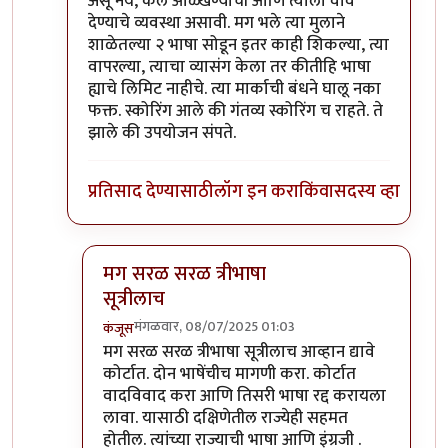
असू नये, कल ओळ्खण्याची आणि त्याला वाव
देण्याचे व्यवस्था असावी. मग भले त्या मुलाने
शाळेतल्या २ भाषा सोडून इतर काही शिकल्या, त्या
वापरल्या, त्याचा व्यासंग केला तर कीतीहि भाषा
ह्याचे लिमिट नाहीचे. त्या मार्काची बंधने घालू नका
फक्त. स्कोरिंग आले की गंतव्य स्कोरिंग च राहते. ते
झाले की उपयोजन संपते.
प्रतिसाद देण्यासाठी
लॉग इन करा
किंवा
सदस्य व्हा
मग सरळ सरळ त्रीभाषा
सूत्रीलाच
मंगळवार, 08/07/2025 01:03
कंजूस
In reply to
लहान मुलांवर एवढे भाषांचे ओझे
by
अभ्या..
मग सरळ सरळ त्रीभाषा सूत्रीलाच आव्हान द्यावे
कोर्टात. दोन भाषेंचीच मागणी करा. कोर्टात
वादविवाद करा आणि तिसरी भाषा रद्द करायला
लावा. यासाठी दक्षिणेतील राज्येही सहमत
होतील. त्यांच्या राज्याची भाषा आणि इंग्रजी .