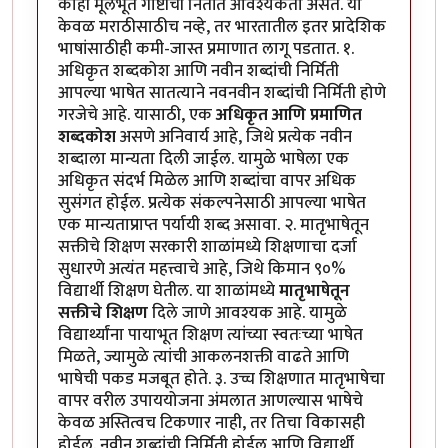
काही मूलभूत गोष्टींची नितांत आवश्यकता असते. या
केवळ मराठीसाठीच नव्हे, तर भारतातील इतर प्रादेशिक
भाषांसाठीही कमी-जास्त प्रमाणात लागू पडतात. १.
अधिकृत शब्दकोश आणि नवीन शब्दांची निर्मिती
आपल्या भाषेत सातत्याने नवनवीन शब्दांची निर्मिती होणे
गरजेचे आहे. यासाठी, एक
अधिकृत आणि प्रमाणित
शब्दकोश
असणे अनिवार्य आहे, जिथे प्रत्येक नवीन
शब्दाला मान्यता दिली जाईल. यामुळे भाषेला एक
अधिकृत संदर्भ मिळेल आणि शब्दांचा वापर अधिक
सुसंगत होईल. प्रत्येक संकल्पनेसाठी आपल्या भाषेत
एक मान्यताप्राप्त पर्यायी शब्द असावा. २. मातृभाषेतून
सक्तीचे शिक्षण सरकारी शाळांमध्ये शिक्षणाचा दर्जा
सुधारणे अत्यंत महत्त्वाचे आहे, जिथे किमान ९०%
विद्यार्थी शिक्षण घेतील. या शाळांमध्ये
मातृभाषेतून
सक्तीचे शिक्षण
दिले जाणे आवश्यक आहे. यामुळे
विद्यार्थ्यांना पायाभूत शिक्षण त्यांच्या स्वतःच्या भाषेत
मिळते, ज्यामुळे त्यांची आकलनशक्ती वाढते आणि
भाषेची पकड मजबूत होते. ३. उच्च शिक्षणात मातृभाषेचा
वापर वरील उपाययोजना अंमलात आणल्यास भाषेचे
केवळ अस्तित्वच टिकणार नाही, तर तिचा विकासही
होईल. नवीन शब्दांची निर्मिती होईल आणि विद्यार्थी