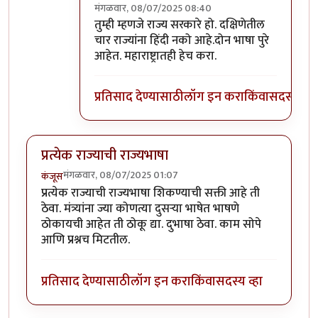
मंगळवार, 08/07/2025 08:40
In reply to
मी कशाला आव्हाने देत बसू?
by
अभ्या..
तुम्ही म्हणजे राज्य सरकारे हो. दक्षिणेतील
चार राज्यांना हिंदी नको आहे.दोन भाषा पुरे
आहेत. महाराष्ट्रातही हेच करा.
प्रतिसाद देण्यासाठी
लॉग इन करा
किंवा
सदस्य व्हा
प्रत्येक राज्याची राज्यभाषा
मंगळवार, 08/07/2025 01:07
कंजूस
प्रत्येक राज्याची राज्यभाषा शिकण्याची सक्ती आहे ती
ठेवा. मंत्र्यांना ज्या कोणत्या दुसऱ्या भाषेत भाषणे
ठोकायची आहेत ती ठोकू द्या. दुभाषा ठेवा. काम सोपे
आणि प्रश्नच मिटतील.
प्रतिसाद देण्यासाठी
लॉग इन करा
किंवा
सदस्य व्हा