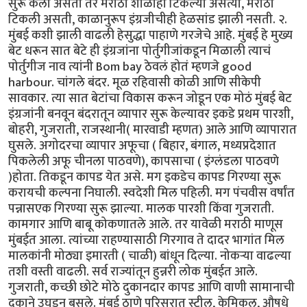
सुरू केला असता तर मराठी शाळाही टिकल्या असत्या, मराठी
टिकली असती, काळानुरूप इंग्रजीचीही हेळसांड झाली नसती. २.
मुंबई कशी झाली वाढली हेसुद्धा पाहाणे गरजेचे आहे. मुंबई हे मुख्य
बेट धरून सात बेटे ही इंग्रजांना पोर्तुगीजांकडून मिळाली त्याचं
पोर्तुगीज नाव त्यांनी Bom bay ठेवलं होतं म्हणजे good
harbour. चांगले बंदर. मूळ रहिवासी कोळी आणि सीकेपी
सावकार. त्या सात बेटांचा विकास करून जोडून एक मोठं मुंबई बेट
इंग्रजांनी बनवून बंदरातून व्यापार सुरू केल्यावर इकडे प्रथम पारशी,
बोहरी, गुजराती, राजस्थानी( मारवाडी म्हणत) आले आणि व्यापारात
घुसले. अगोदरचा व्यापार अफूचा ( बिहार, बंगाल, मध्यप्रदेशात
पिकलेली अफू चीनला पाठवणे), कापसाचा ( इंग्लंडला पाठवणे
)होता. तिकडून कापड येत असे. मग इकडेच कापड गिरण्या सुरू
करायची कल्पना निघाली. स्वदेशी मिल पहिली. मग पंचवीस वर्षांत
पन्नासएक गिरण्या सुरू झाल्या. मालक पारशी किंवा गुजराती.
कामगार आणि बाबू कोकणातले आले. तर यावेळी मराठी माणूस
मुंबईत आला. त्यांच्या राहण्यासाठी गिरगाव ते दादर भागांत मिल
मालकांनी मोठ्या इमारती ( चाळी) बांधून दिल्या. नोकऱ्या वाढल्या
तशी वस्ती वाढली. सर्व राज्यांतून हुन्नरी लोक मुंबईत आले.
गुजराती, कच्छी छोटे मोठे दुकानदार कापड आणि वाणी सामानाची
दुकाने उघडून बसले. मुंबई ठाणे परिसरात स्टील, केमिकल, औषधे