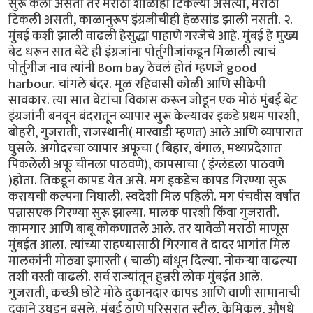
सुरू केला असता तर मराठी शाळाही टिकल्या असत्या, मराठी
टिकली असती, काळानुरूप इंग्रजीचीही हेळसांड झाली नसती. २.
मुंबई कशी झाली वाढली हेसुद्धा पाहाणे गरजेचे आहे. मुंबई हे मुख्य
बेट धरून सात बेटे ही इंग्रजांना पोर्तुगीजांकडून मिळाली त्याचं
पोर्तुगीज नाव त्यांनी Bom bay ठेवलं होतं म्हणजे good
harbour. चांगले बंदर. मूळ रहिवासी कोळी आणि सीकेपी
सावकार. त्या सात बेटांचा विकास करून जोडून एक मोठं मुंबई बेट
इंग्रजांनी बनवून बंदरातून व्यापार सुरू केल्यावर इकडे प्रथम पारशी,
बोहरी, गुजराती, राजस्थानी( मारवाडी म्हणत) आले आणि व्यापारात
घुसले. अगोदरचा व्यापार अफूचा ( बिहार, बंगाल, मध्यप्रदेशात
पिकलेली अफू चीनला पाठवणे), कापसाचा ( इंग्लंडला पाठवणे
)होता. तिकडून कापड येत असे. मग इकडेच कापड गिरण्या सुरू
करायची कल्पना निघाली. स्वदेशी मिल पहिली. मग पंचवीस वर्षांत
पन्नासएक गिरण्या सुरू झाल्या. मालक पारशी किंवा गुजराती.
कामगार आणि बाबू कोकणातले आले. तर यावेळी मराठी माणूस
मुंबईत आला. त्यांच्या राहण्यासाठी गिरगाव ते दादर भागांत मिल
मालकांनी मोठ्या इमारती ( चाळी) बांधून दिल्या. नोकऱ्या वाढल्या
तशी वस्ती वाढली. सर्व राज्यांतून हुन्नरी लोक मुंबईत आले.
गुजराती, कच्छी छोटे मोठे दुकानदार कापड आणि वाणी सामानाची
दुकाने उघडून बसले. मुंबई ठाणे परिसरात स्टील, केमिकल, औषधे