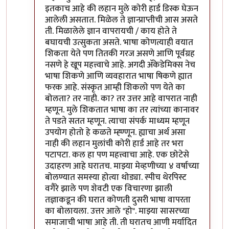
इतकाच आहे की लहान मुले कोरी हार्ड डिस्क घेऊन
आलेली असतात. मिळेल ते ज्ञान्प्राप्तीची आस असते
ती. मिळालेले ज्ञान वापरायची / काय होते ते
बघायची उत्सुकता असते. भाषा कोणत्याही वयात
शिकता येते पण तितकी गरज असणे आणि पूर्वग्रह
नसणे हे खूप महत्त्वाचे आहे. अगदी अ‍ॅकेडेमिक्स नेच
भाषा शिकणे आणि व्यवहारात भाषा षिकणे ह्यात
फरक आहे. संस्कृत आम्ही शिकलो पण येते का
बोलता? तर नाही. का? तर उत्तर आहे वापरात नाही
म्हणून. मुले शिकतात भाषा का तर त्यांच्या कानावर
ते पडते सतत म्हणून. त्याचा संपर्क माध्यम म्हणून
उपयोग होतो हे कळते म्ह्ण्णून. ह्याचा अर्थ असा
नाही की लहान मुलांची कोरी हार्ड आहे तर भरा
पटापटा. कल हा पण महत्त्वाचा आहे. एक छोटेसे
उदाहरण आहे घरातच. माझ्या मेव्हणीच्या ४ वर्षाच्या
बोलण्यात समस्या होत्या थोड्या. स्पीच थेरपिस्ट
वगैरे झाले पण शेवटी एक विचारणा झाली
तज्ञाकडून की घरात कोणती दुसरी भाषा वापरता
का बोलायला. उत्तर आले "हो". माझ्या सासरच्या
समाजाची भाषा आहे ती. ती घरातच आणी मर्यादित