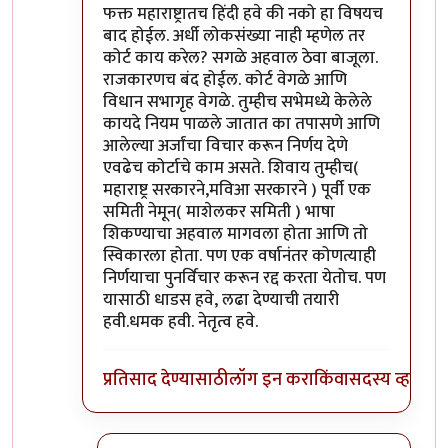
फक्त महाराष्ट्रातच हिंदी हवे की नको हा विषयच
बाद होईल. अर्धी लोकसंख्या नाही म्हणेल तर
कोर्ट काय करेल? सगळे अहवाल ठेवा बाजूला.
राजकारणच बंद होईल. कोर्ट वेगळे आणि
विधान सभागृह वेगळे. तुम्हीच सभेमध्ये केलेले
कायदे नियम पाळले जातात का तपासणे आणि
आलेल्या अर्जांचा विचार करून निर्णय देणे
एवढेच कोर्टाचे काम असते. शिवाय तुम्हीच(
महाराष्ट्र सरकारने,मविआ सरकारने ) पूर्वी एक
समिती नेमून( माशेलकर समिती ) भाषा
शिकण्याचा अहवाल मागवला होता आणि तो
स्विकारला होता. पण एक वर्षानंतर कोणत्याही
निर्णयाचा पुनर्विचार करून रद्द करता येतोच. पण
यासाठी धाडस हवे, लढा देण्याची तयारी
हवी.धमक हवी. नेतृत्व हवे.
प्रतिसाद देण्यासाठी
लॉग इन करा
किंवा
सदस्य व्हा