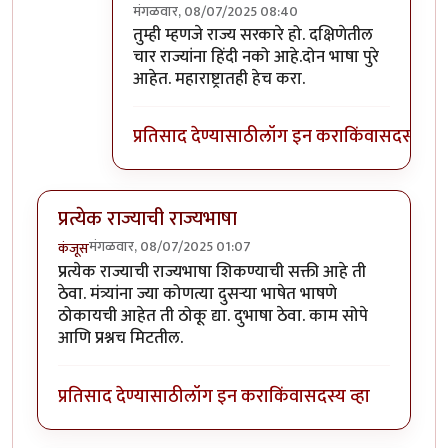
मंगळवार, 08/07/2025 08:40
In reply to
मी कशाला आव्हाने देत बसू?
by
अभ्या..
तुम्ही म्हणजे राज्य सरकारे हो. दक्षिणेतील
चार राज्यांना हिंदी नको आहे.दोन भाषा पुरे
आहेत. महाराष्ट्रातही हेच करा.
प्रतिसाद देण्यासाठी
लॉग इन करा
किंवा
सदस्य व्हा
प्रत्येक राज्याची राज्यभाषा
मंगळवार, 08/07/2025 01:07
कंजूस
प्रत्येक राज्याची राज्यभाषा शिकण्याची सक्ती आहे ती
ठेवा. मंत्र्यांना ज्या कोणत्या दुसऱ्या भाषेत भाषणे
ठोकायची आहेत ती ठोकू द्या. दुभाषा ठेवा. काम सोपे
आणि प्रश्नच मिटतील.
प्रतिसाद देण्यासाठी
लॉग इन करा
किंवा
सदस्य व्हा