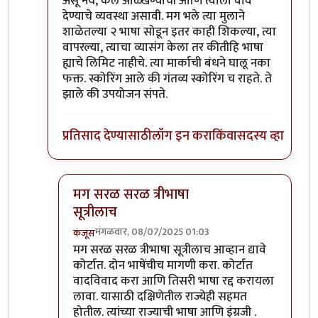
असू नये, कल ओळ्खण्याची आणि त्याला वाव
देण्याचे व्यवस्था असावी. मग भले त्या मुलाने
शाळेतल्या २ भाषा सोडून इतर काही शिकल्या, त्या
वापरल्या, त्याचा व्यासंग केला तर कीतीहि भाषा
ह्याचे लिमिट नाहीचे. त्या मार्काची बंधने घालू नका
फक्त. स्कोरिंग आले की गंतव्य स्कोरिंग च राहते. ते
झाले की उपयोजन संपते.
प्रतिसाद देण्यासाठी
लॉग इन करा
किंवा
सदस्य व्हा
मग सरळ सरळ त्रीभाषा
सूत्रीलाच
मंगळवार, 08/07/2025 01:03
कंजूस
In reply to
लहान मुलांवर एवढे भाषांचे ओझे
by
अभ्या..
मग सरळ सरळ त्रीभाषा सूत्रीलाच आव्हान द्यावे
कोर्टात. दोन भाषेंचीच मागणी करा. कोर्टात
वादविवाद करा आणि तिसरी भाषा रद्द करायला
लावा. यासाठी दक्षिणेतील राज्येही सहमत
होतील. त्यांच्या राज्याची भाषा आणि इंग्रजी .