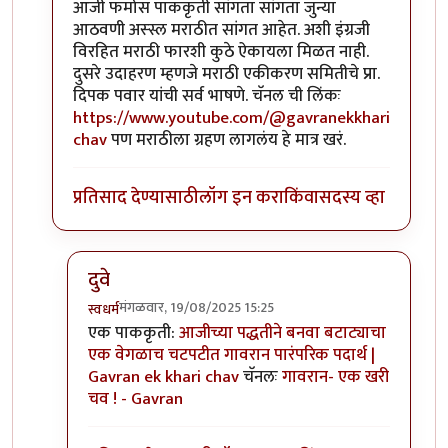
आजी फर्मास पाककृती सांगता सांगता जुन्या
आठवणी अस्स्ल मराठीत सांगत आहेत. अशी इंग्रजी
विरहित मराठी फारशी कुठे ऐकायला मिळत नाही.
दुसरे उदाहरण म्हणजे मराठी एकीकरण समितीचे प्रा.
दिपक पवार यांची सर्व भाषणे.
चॅनल ची लिंकः
https://www.youtube.com/@gavranekkhari
chav
पण मराठीला ग्रहण लागलंय हे मात्र खरं.
प्रतिसाद देण्यासाठी
लॉग इन करा
किंवा
सदस्य व्हा
दुवे
मंगळवार, 19/08/2025 15:25
स्वधर्म
In reply to
अगदीच असं नाही
by
स्वधर्म
एक पाककृती:
आजीच्या पद्धतीने बनवा बटाट्याचा
एक वेगळाच चटपटीत गावरान पारंपरिक पदार्थ |
Gavran ek khari chav
चॅनलः
गावरान- एक खरी
चव ! - Gavran