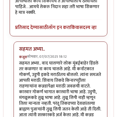
आपल्याला काय शिकायचे ते आपल्यालाच ठरवायला
पाहिजे. . आमचे लेकरु निदान सहा तरी भाषा शिकणार
हे मात्र नक्की.
प्रतिसाद देण्यासाठी
लॉग इन करा
किंवा
सदस्य व्हा
सहमत अभ्या..
सोमवार, 07/07/2025 18:12
कंजूस
In reply to
प्रश्न किति भाषा हा नाहीचे.
by
अभ्या..
सहमत अभ्या.. वाद घालणारे लोक मुंबईबाहेर हिंडले
तर कळणार ना काय चालले आहे. मी कर्नाटकात
गोकर्ण, उडुपी इकडे मराठीतच बोललो. त्यांना समजते
आपली मराठी. शिवाय तिकडे किनारपट्टीला
राहणाऱ्यांना कन्नडापेक्षा मराठी जवळची वाटते.
कारवार गोकर्ण भागात कारवारी भाषा आहे. उडुपी,
मंगळुरूकडे तुळू भाषा आहे. तुळू लिपी नाही म्हणून
तिला मान्यता नव्हती. परंतू तिकडच्या देवळांतल्या
ब्राह्मण पुजाऱ्यांनी तुळू लिपी जतन केली आहे ती दिली.
आता त्यांनी सरकारकडे अर्ज केला आहे. मी कन्नड