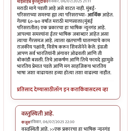
रविवार, 06/07/2025 21:11
माईसाहेब कुरसूंदीकर
मराठी मागे पडली आहे असे वाटत नाही. मुंबई-
परिसराच्या समस्या ह्या त्या परिसराच्या-
आर्थिक
आहेत.
गेल्या ६०-७० वर्षात मराठी माणसाला(मुंबई
परिसरातील) एक प्रकारचा हा भाषिक न्युनगंड आहे.
आपल्या समस्यांना ईतर भाषिक जबाब्दार आहेत असा
त्याचा गैरसमज आहे. त्याला खतपाणी घालण्याचे काम
राजकीय पक्षांनी, विशेष करून शिवसेनेने केले. इंग्रजी
आपण सर्व भारतियांनी अंगावर ओढवली आणि ती
बोकांडी बसली. तिचे आकर्षण आणि तिचे फायदे ह्यामुळे
भारतिय प्रेमात पडले आणि मग साहजिकच भारतिय
भाषा जशा वाढायला हव्या होत्या तशा वाढल्या नाहीत.
प्रतिसाद देण्यासाठी
लॉग इन करा
किंवा
सदस्य व्हा
वस्तुस्थिती आहे.
रविवार, 06/07/2025 22:30
कंजूस
In reply to
मराठी
by
माईसाहेब कुरसूंदीकर
वस्तुस्थिती आहे. >>एक प्रकारचा हा भाषिक न्युनगंड