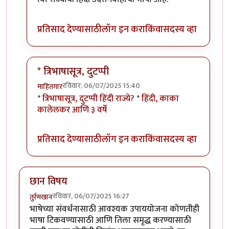
प्रतिसाद देण्यासाठी
लॉग इन करा
किंवा
सदस्य व्हा
* त्रिभाषासूत्र, दुटप्पी
रविवार, 06/07/2025 15:40
माहितगार
In reply to
सहमत पण...
by
कर्नलतपस्वी
*
त्रिभाषासूत्र, दुटप्पी हिंदी राज्ये?
*
हिंदी, काका
कालेलकर आणि ३ वर्षे
प्रतिसाद देण्यासाठी
लॉग इन करा
किंवा
सदस्य व्हा
छान विषय
रविवार, 06/07/2025 16:27
तुर्रमखान
भाषेच्या संवर्धनासाठी आवश्यक उपाययोजना कोणतीही
भाषा टिकवण्यासाठी आणि तिला समृद्ध करण्यासाठी