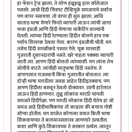
हा फॅशन ट्रेन्ड झाला. ते लोण हळूहळू इतर कॉलेजात
पसरले. आधी हिंदी चित्रपट टीव्हिमुळे समजायचे सर्वांना
पण वापर नसायचा. तो वापर ही सुरु झाला. आधि
साताठ भाषा येणारे फिरते व्यापारी जाऊन त्यांची जागा
फक्त इंग्रजी आणि हिंदी येणार्‍या मार्केटिंग वाल्यांनी
घेतली. त्यांच्या हिंदी रेटण्याला हिंदीत बोलणे हाच एक
पर्याय शिल्लक ठेवला गेला. कारण इंग्रजीची भीती. मग
तसेच हिंदी सगळीकडे पसरत गेले. चूक मारवाडी
गुजराती दुकानदारांची नसते. खरे पाहता पक्क्या व्यापारी
जाती त्या. आपण हिंदी बोलतो त्यांच्याशी. मग त्यांना तेच
सोयीचे वाटते. त्यांचीही मातृभाषा हिंदी नसतेच. ते
आपापसात राजस्थानी किंवा गुजरातीत बोलतात. त्या
दोन्ही भाषा मराठीला जवळ आहेत हिंदीइतक्याच. पण
आपण हिंदीला बसवून ठेवतो डोक्यावर. उडपी हाटेलात
जाऊन हिंदी हाणणार. तूळू लोकांना मराठी चांगली
समजते हिंदीपेक्षा. पण मराठी लोकांना हिंदी येतेच हा जो
समज आहे हिंदीभाषिकांचा तो काढला की बर्‍याच गोष्टी
सोप्या होतील. मग शाळेत कोणत्या वयात किती भाषा
शिकवायच्या ते बालमानसशास्त्र जाणणारे ठरवतील.
कशा आणि कुठे शिकायच्या ते सरकार ठरवेल. त्यातून