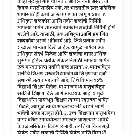
काही मूलभूत गोष्टींची नितांत आवश्यकता असते. या
केवळ मराठीसाठीच नव्हे, तर भारतातील इतर प्रादेशिक
भाषांसाठीही कमी-जास्त प्रमाणात लागू पडतात. १.
अधिकृत शब्दकोश आणि नवीन शब्दांची निर्मिती
आपल्या भाषेत सातत्याने नवनवीन शब्दांची निर्मिती होणे
गरजेचे आहे. यासाठी, एक
अधिकृत आणि प्रमाणित
शब्दकोश
असणे अनिवार्य आहे, जिथे प्रत्येक नवीन
शब्दाला मान्यता दिली जाईल. यामुळे भाषेला एक
अधिकृत संदर्भ मिळेल आणि शब्दांचा वापर अधिक
सुसंगत होईल. प्रत्येक संकल्पनेसाठी आपल्या भाषेत
एक मान्यताप्राप्त पर्यायी शब्द असावा. २. मातृभाषेतून
सक्तीचे शिक्षण सरकारी शाळांमध्ये शिक्षणाचा दर्जा
सुधारणे अत्यंत महत्त्वाचे आहे, जिथे किमान ९०%
विद्यार्थी शिक्षण घेतील. या शाळांमध्ये
मातृभाषेतून
सक्तीचे शिक्षण
दिले जाणे आवश्यक आहे. यामुळे
विद्यार्थ्यांना पायाभूत शिक्षण त्यांच्या स्वतःच्या भाषेत
मिळते, ज्यामुळे त्यांची आकलनशक्ती वाढते आणि
भाषेची पकड मजबूत होते. ३. उच्च शिक्षणात मातृभाषेचा
वापर वरील उपाययोजना अंमलात आणल्यास भाषेचे
केवळ अस्तित्वच टिकणार नाही, तर तिचा विकासही
होईल. नवीन शब्दांची निर्मिती होईल आणि विद्यार्थी