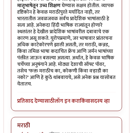
मातृभाषेतून उच्च शिक्षण
घेण्यास सक्षम होतील. व्यापक
दृष्टिकोन हे केवळ मराठीपुरते मर्यादित नाही, तर
भारतातील जवळजवळ सर्वच प्रादेशिक भाषांसाठी हे
सत्य आहे. अनेकदा हिंदी भाषिक राज्यांतून होणारे
स्थलांतर हे देखील प्रादेशिक भाषांवरील दबावाचे एक
कारण असू शकते. युरोपप्रमाणे, जर भाषावार प्रांतरचना
अधिक काटेकोरपणे झाली असती, तर मराठी, कन्नड,
किंवा तमिळ भाषा कदाचित फ्रेंच आणि जर्मन भाषांच्या
पंक्तीत जाऊन बसल्या असत्या. अर्थात, हे केवळ भाषिक
चर्चेच्या अनुषंगाने आहे. मोठ्या देशाची सॉफ्ट पॉवर,
तसेच 'फक्त मराठीच का, कोकणी किंवा वर्‍हाडी का
नको?' आणि हे कुठे थांबवायचे, असे अनेक प्रश्न यासोबत
येतातच.
प्रतिसाद देण्यासाठी
लॉग इन करा
किंवा
सदस्य व्हा
मराठी