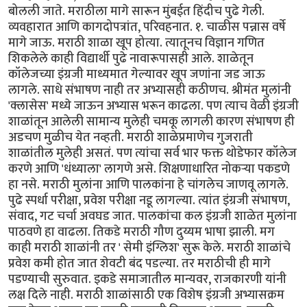
बोलली जाते. मराठीला मागे सारून मुंबईत हिंदीच पुढे गेली.
व्यवहारात आणि कागदोपत्रांत, परिवहनात. १. चाळीस पन्नास वर्षे
मागे जाऊ. मराठी शाळा खूप होत्या. त्यातूनच विज्ञान गणित
शिकलेले काही विद्यार्थी पुढे नावारूपासही आले. शाळेतून
कॉलेजच्या इंग्रजी माध्यमात गेल्यावर खूप जणांना जड जाऊ
लागले. साधे संभाषण नाही तर अभ्यासही कठीणच. श्रीमंत मुलांनी
'क्लासेस' मध्ये जाऊन अभ्यास भरून काढला. पण त्याच वेळी इंग्रजी
शाळांतून आलेली सामान्य मुलेही चमकू लागली कारण संभाषण ही
अडचण मुळीच येत नव्हती. मराठी शाळेप्रमाणेच गुजराती
शाळांतील मुलेही असतं. पण त्यांचा सर्व भार फक्त थोडेफार कॉलेज
करणे आणि 'धंध्याला' लागणे असे. शिक्षणाधारित ‌नोकऱ्या पकडणे
हा नसे. मराठी मुलांना आणि पालकांना हे चांगलेच जाणवू लागले.
पुढे स्पर्धा परीक्षा, प्रवेश परीक्षा नडू लागल्या. त्यांत इंग्रजी संभाषण,
संवाद, गट चर्चा अवघड जात. पालकांचा कल इंग्रजी शाळेत मुलांना
पाठवणे हा वाढला. तिकडे मराठी गौण दुय्यम भाषा झाली. मग
काही मराठी शाळांनी तर ' सेमी इंग्लिश' सुरू केले. मराठी शाळांचे
प्रवेश कमी होत जात शेवटी बंद पडल्या. तर मराठीची ही मागे
पडण्याची सुरुवात. इकडे समाजातील मान्यवर, राजकारणी यांनी
लक्ष दिले नाही. मराठी शाळांसाठी एक विशेष इंग्रजी अभ्यासक्रम