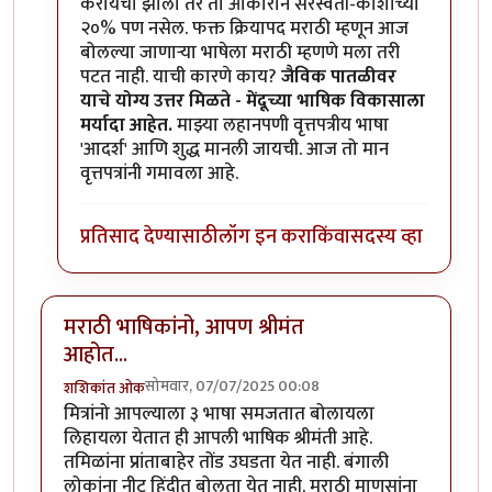
करायचा झाला तर तो आकाराने सरस्वती-कोशाच्या
२०% पण नसेल. फक्त क्रियापद मराठी म्हणून आज
बोलल्या जाणार्‍या भाषेला मराठी म्हणणे मला तरी
पटत नाही. याची कारणे काय?
जैविक पातळीवर
याचे योग्य उत्तर मिळते - मेंदूच्या भाषिक विकासाला
मर्यादा आहेत.
माझ्या लहानपणी वृत्तपत्रीय भाषा
'आदर्श' आणि शुद्ध मानली जायची. आज तो मान
वृत्तपत्रांनी गमावला आहे.
प्रतिसाद देण्यासाठी
लॉग इन करा
किंवा
सदस्य व्हा
मराठी भाषिकांनो, आपण श्रीमंत
आहोत...
सोमवार, 07/07/2025 00:08
शशिकांत ओक
मित्रांनो आपल्याला ३ भाषा समजतात बोलायला
लिहायला येतात ही आपली भाषिक श्रीमंती आहे.
तमिळांना प्रांताबाहेर तोंड उघडता येत नाही. बंगाली
लोकांना नीट हिंदीत बोलता येत नाही. मराठी माणसांना