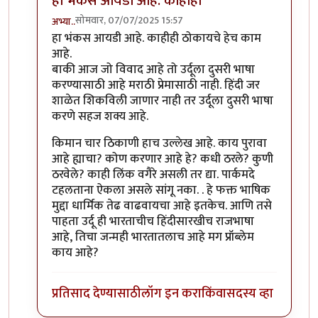
हा भंकस आयडी आहे. काहीही
सोमवार, 07/07/2025 15:57
अभ्या..
In reply to
जी भाषा रोजगार देते लोक ती
by
विवेकपटाईत
हा भंकस आयडी आहे. काहीही ठोकायचे हेच काम
आहे.
बाकी आज जो विवाद आहे तो उर्दूला दुसरी भाषा
करण्यासाठी आहे मराठी प्रेमासाठी नाही. हिंदी जर
शाळेत शिकविली जाणार नाही तर उर्दूला दुसरी भाषा
करणे सहज शक्य आहे.
किमान चार ठिकाणी हाच उल्लेख आहे. काय पुरावा
आहे ह्याचा? कोण करणार आहे हे? कधी ठरले? कुणी
ठरवेले? काही लिंक वगैरे असली तर द्या. पार्कमदे
टहलताना ऐकला असले सांगू नका. . हे फक्त भाषिक
मुद्दा धार्मिक तेढ वाढवायचा आहे इतकेच. आणि तसे
पाहता उर्दू ही भारताचीच हिंदीसारखीच राजभाषा
आहे, तिचा जन्मही भारतातलाच आहे मग प्रॉब्लेम
काय आहे?
प्रतिसाद देण्यासाठी
लॉग इन करा
किंवा
सदस्य व्हा