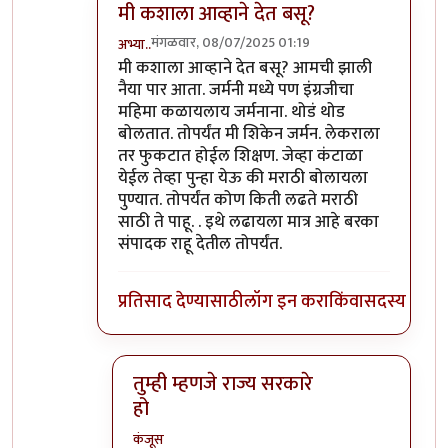
मी कशाला आव्हाने देत बसू?
मंगळवार, 08/07/2025 01:19
अभ्या..
In reply to
मग सरळ सरळ त्रीभाषा सूत्रीलाच
by
कंजू
मी कशाला आव्हाने देत बसू? आमची झाली
नैया पार आता. जर्मनी मध्ये पण इंग्रजीचा
महिमा कळायलाय जर्मनाना. थोडं थोड
बोलतात. तोपर्यंत मी शिकेन जर्मन. लेकराला
तर फुकटात होईल शिक्षण. जेव्हा कंटाळा
येईल तेव्हा पुन्हा येऊ की मराठी बोलायला
पुण्यात. तोपर्यंत कोण किती लढते मराठी
साठी ते पाहू. . इथे लढायला मात्र आहे बरका
संपादक राहू देतील तोपर्यंत.
प्रतिसाद देण्यासाठी
लॉग इन करा
किंवा
सदस्य व्हा
तुम्ही म्हणजे राज्य सरकारे
हो
कंजूस