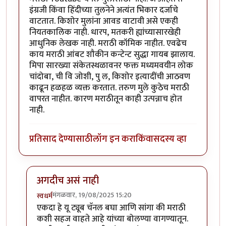
इंग्रजी किंवा हिंदीच्या तुलनेने अत्यंत भिकार दर्जाचे
वाटतात. किशोर मुलांना आवड वाटावी असे एकही
नियतकालिक नाही. धारप, मतकरी ह्यांच्यासारखेही
आधुनिक लेखक नाही. मराठी कॉमिक नाहीत. एवढेच
काय मराठी आंबट शौकीन कन्टेन्ट सुद्धा गायब झालाय.
मिपा सारख्या संकेतस्थळावनर फक्त मध्यमवयीन लोक
चांदोबा, ची वि जोशी, पु ल, किशोर इत्यादींची आठवण
काढून हळहळ व्यक्त करतात. तरुण मुले कुठेच मराठी
वापरत नाहीत. कारण मराठीतून काही उत्पन्नाच होत
नाही.
प्रतिसाद देण्यासाठी
लॉग इन करा
किंवा
सदस्य व्हा
अगदीच असं नाही
मंगळवार, 19/08/2025 15:20
स्वधर्म
In reply to
मराठी भाषेचे भाषादारिद्र्य
by
साहना
एकदा हे यू ट्यूब चॅनल बघा आणि सांगा की मराठी
कशी सहज वाहते आहे यांच्या बोलण्या वागण्यातून.