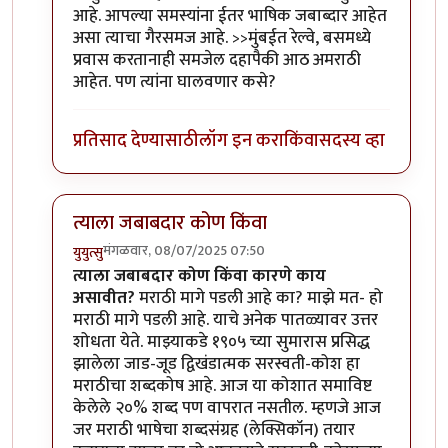
आहे. आपल्या समस्यांना ईतर भाषिक जबाब्दार आहेत
असा त्याचा गैरसमज आहे. >>मुंबईत रेल्वे, बसमध्ये
प्रवास करतानाही समजेल दहापैकी आठ अमराठी
आहेत. पण त्यांना घालवणार कसे?
प्रतिसाद देण्यासाठी
लॉग इन करा
किंवा
सदस्य व्हा
त्याला जबाबदार कोण किंवा
मंगळवार, 08/07/2025 07:50
युयुत्सु
In reply to
मराठी
by
माईसाहेब कुरसूंदीकर
त्याला जबाबदार कोण किंवा कारणे काय
असावीत?
मराठी मागे पडली आहे का? माझे मत- हो
मराठी मागे पडली आहे. याचे अनेक पातळ्यावर उत्तर
शोधता येते. माझ्याकडे १९०५ च्या सुमारास प्रसिद्ध
झालेला जाड-जूड द्विखंडात्मक सरस्वती-कोश हा
मराठीचा शब्दकोष आहे. आज या कोशात समाविष्ट
केलेले २०% शब्द पण वापरात नसतील. म्हणजे आज
जर मराठी भाषेचा शब्दसंग्रह (लेक्सिकॉन) तयार