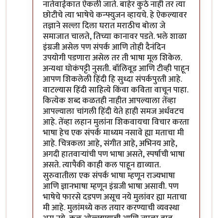
नातेवाईकात ऐकली जाते. बाहेर कुठे नाही तर त्या
छोटीचे त्या भाषेचे कन्फ्युजन व्हायचे. हे ऐकल्यावर
तज्ञाने सल्ला दिला घरात मराठीच बोला जे
समाजात चालते, तिच्या कानावर पडते. भले शाळा
इंग्रजी असेल पण संपर्क आणि तोही दैनंदिन
उपयोगी पडणारा असेल तर ती भाषा मूल शिकेल.
अन्यथा घोकंपट्टी नुसती. बॉलिवूड आणि टीव्ही पाहून
आपण शिकलेली हिंदी हि सुध्दा संपर्कपुरती आहे.
वाटल्यास हिंदी साहित्ये किंवा कविता वाचून पाहा.
कित्येक शब्द कळतही नाहीत आपल्याला तेंव्हा
आपल्याला चांगली हिंदी येते हाही समज अर्धवटच
आहे. तेंव्हा लहान मुलांना शिकवायचा विचार करता
भाषा हेच एक संपर्क माध्यम नसावे ह्या मताचा मी
आहे. चित्रकला आहे, संगीत आहे, अभिनय आहे,
अगदी हातवार्‍यांची पण भाषा असते, स्पर्षाची भाषा
असते. त्यापैकी काही कल पाहून द्याव्यात.
सुरुवातीला एक संपर्क भाषा म्हणून राज्यभाषा
आणि ज्ञानभाषा म्हणून इंग्रजी भाषा असावी. पण
भाषेचे फारसे दडपण असूच नये मुलांवर ह्या मताचा
मी आहे. मुलांमध्ये कल तयार करण्याची व्यवस्था