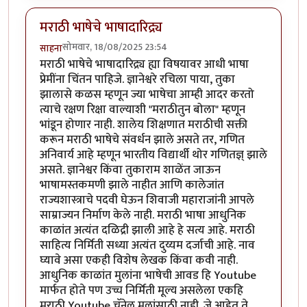
मराठी भाषेचे भाषादारिद्र्य
सोमवार, 18/08/2025 23:54
साहना
मराठी भाषेचे भाषादारिद्र्य ह्या विषयावर आधी भाषा
प्रेमींना चिंतन पाहिजे. ज्ञानेश्वरे रचिला पाया, तुका
झालासे कळस म्हणून ज्या भाषेचा आम्ही आदर करतो
त्याचे रक्षण रिक्षा वाल्याशी "मराठीतुन बोला" म्हणून
भांडून होणार नाही. शालेय शिक्षणात मराठीची सक्ती
करून मराठी भाषेचे संवर्धन झाले असते तर, गणित
अनिवार्य आहे म्हणून भारतीय विद्यार्थी थोर गणितज्ञ् झाले
असते. ज्ञानेश्वर किंवा तुकाराम शाळेंत जाऊन
भाषामस्तकमणी झाले नाहीत आणि कालेजांत
राज्यशास्त्राचे पदवी घेऊन शिवाजी महाराजांनी आपले
साम्राज्यन निर्माण केले नाही. मराठी भाषा आधुनिक
काळांत अत्यंत दळिद्री झाली आहे हे सत्य आहे. मराठी
साहित्य निर्मिती सध्या अत्यंत दुय्यम दर्जाची आहे. नाव
घ्यावे असा एकही विशेष लेखक किंवा कवी नाही.
आधुनिक काळांत मुलांना भाषेची आवड हि Youtube
मार्फत होते पण उच्च निर्मिती मूल्य असलेला एकहि
मराठी Youtube चॅनेल मुलांसाठी नाही. जे आहेत ते