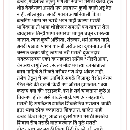
कन्नड, पद्मशाली तेलुगु. पण त्या सर्वाना मराठी येतेच. हेल
थोड वेगवेगळा असतो पण त्यावरुन कुणी काही अडू देत
नाही. सोलापुरात अगदी पक्का आंध्रनिवासी किंवा
कन्नडिग आला तर त्याचे अडत नाही कारण मराठी
भाषिकांना ती भाषा थोडीफार समजते पण गावात रोज
व्यवहारात तिन्ही भाषा समोरचा माणूस बघून वापरल्या
जातात. त्यात कुणी अस्मिता, संस्कार, धर्म आणत नाही.
अगदी एखादा पक्का कानडी जरी आला दुकानात आणि
अस्सल कन्नड ओढू लागला तरी मराठी दुकानदार
जवळपासच्या एका कानड्याला सांगेल " नोडरी आपा,
येन अर्थ वागुतिल्ला. स्वल्प नोड' मग त्या कानड्याला
काय पाहिजे ते मिळते बरोबर पण धंदा थांबत नाही.
तसेच तेलुगु चे पण. आणि हे सगळे विजापूर वेशीत बेगम
पेटेत गेले की दखनी किंदी पण जोरात हाणतात. " क्या
करतंय क्या की" स्टाइलचे. पण हे सर्व चालताना कुठे अ
तिक्रमण होतेय असे वाटले नाही. पण एक महत्त्वाचे.
मराठी हि सगळेजण शाळेत शिकलेलेच असतात. बाकी
इतर भाषा लोक व्य्वहारात शिकतात. शाळेत नाही.
कन्नड किंवा तेलुगु शाळात दुसरी भाषा मराठी असतेच
शिवाय रोज मराठी वातावरणात ति मुले मराठी
बोलतातच. बर मराठी किंवा हिंदी घेतली तरी त्याचे