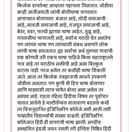
कित्येक डायलेक्ट आम्हाला पहायला मिळतात. जोडीला
काही जातीजमाती त्यांची बोलीभाषा वापरतात
आपाप्सात बोलायला. बंजारा आहे, लोदी समाजाची
आहे, सावजी समाजाची आहे, राजपूत समाजाची आहे,
बेडर, वडर, पारधी ह्याच्या भाषा आहेत, तुळू आहे,
रायलसीमा भागातली आहे, सर्वांना मराठी येत असतेच
पण त्यांच्या भाषा पण त्यांच्याशी संबध असणारे लोक
त्यांची भाषा समजतात. ह्या सर्वाचा अर्थ तुमच्या गावाची
एक कोणती तरी एकच भाषा पाहिजे किंवा महाराष्ट्रातले
गाव आहे तर मराठीच सक्तीची आहे असा बिल्कुल
वाटला नाही. गरज असेल तर कशीही भाषा शिकली
जाते. आता तर कित्येक तंत्रज्ञानाची साधने उपकरणे
जोडीला असतात. पण कुणी मी हिच भाषा बोलणार
आणि माझ्याशी त्याच भाषेत बोला असा असेल तर
अवघड आहे. राहता रहिला हिंदीचा विषय तर पूर्वापार
चालत आलेले हे मल्टीलँग्वल वातावरण बदलले कधी
तर विनानुदानित इंजिनिअरिंग कॉलेजे जशी आली तशी
परप्रांतीय विद्यार्थ्यांची संख्या वाढली. इंजिनिअरिंग
कॉलेजात हिंदी ही वापराची भाषा झाली. अगदीच
अस्खलित इंग्रजी जमत नसली तरी इंग्लिश मिष्रित हिंदी