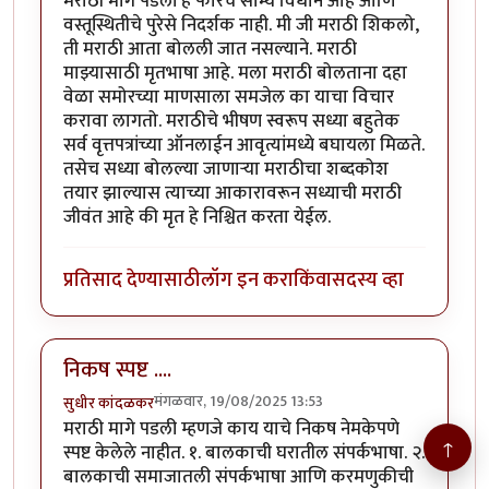
मराठी मागे पडली हे फारच सौम्य विधान आहे आणि
वस्तूस्थितीचे पुरेसे निदर्शक नाही. मी जी मराठी शिकलो,
ती मराठी आता बोलली जात नसल्याने. मराठी
माझ्यासाठी मृतभाषा आहे. मला मराठी बोलताना दहा
वेळा समोरच्या माणसाला समजेल का याचा विचार
करावा लागतो. मराठीचे भीषण स्वरूप सध्या बहुतेक
सर्व वृत्तपत्रांच्या ऑनलाईन आवृत्यांमध्ये बघायला मिळते.
तसेच सध्या बोलल्या जाणार्‍या मराठीचा शब्दकोश
तयार झाल्यास त्याच्या आकारावरून सध्याची मराठी
जीवंत आहे की मृत हे निश्चित करता येईल.
प्रतिसाद देण्यासाठी
लॉग इन करा
किंवा
सदस्य व्हा
निकष स्पष्ट ....
मंगळवार, 19/08/2025 13:53
सुधीर कांदळकर
मराठी मागे पडली म्हणजे काय याचे निकष नेमकेपणे
↑
स्पष्ट केलेले नाहीत. १. बालकाची घरातील संपर्कभाषा. २.
बालकाची समाजातली संपर्कभाषा आणि करमणुकीची