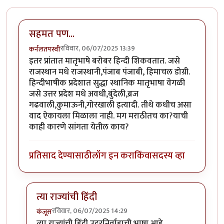
सहमत पण...
रविवार, 06/07/2025 13:39
कर्नलतपस्वी
इतर प्रांतात मातृभाषे बरोबर हिन्दी शिकवतात. जसे
राजस्थान मधे राजस्थानी,पंजाब पंजाबी, हिमाचल डोग्री.
हिन्दीभाषीक प्रदेशात सुद्धा स्थानिक मातृभाषा वेगळी
जसे उत्तर प्रदेश मधे अवधी,बुंदेली,ब्रज
गढवाली,कुमाऊनी,गोरखाली इत्यादी. तीथे कधीच असा
वाद ऐकायला मिळाला नाही. मग मराठीतच का?याची
काही कारणे सांगता येतील काय?
प्रतिसाद देण्यासाठी
लॉग इन करा
किंवा
सदस्य व्हा
त्या राज्यांची हिंदी
रविवार, 06/07/2025 14:29
कंजूस
In reply to
सहमत पण...
by
कर्नलतपस्वी
त्या राज्यांची हिंदी उदरनिर्वाहाची भाषा आहे.