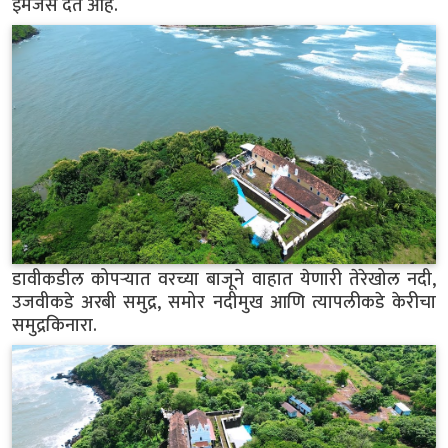
इमेजेस देत आहे.
डावीकडील कोपऱ्यात वरच्या बाजूने वाहात येणारी तेरेखोल नदी,
उजवीकडे अरबी समुद्र, समोर नदीमुख आणि त्यापलीकडे केरीचा
समुद्रकिनारा.