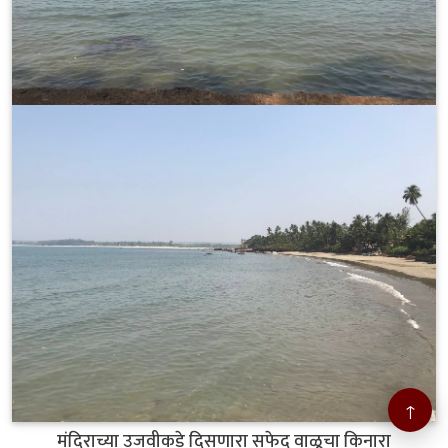
↑
मंदिराच्या उजवीकडे दिसणारा सफेद वाळूचा किनारा