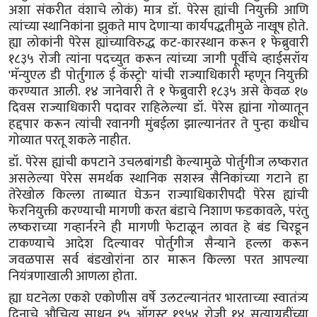
अशा संकरीत वंशाचे लोकं) मात्र डॉ. पेरेस ह्यांची नियुक्ती आणि
त्यांच्या स्थानिकांना झुकते माप देणाऱ्या कार्यपद्धतीमुळे नाखूष होते.
ह्या लोकांनी पेरेस ह्यांच्याविरुद्ध कट-कारस्थान करून १ फेब्रुवारी
१८३५ रोजी त्यांना पदच्युत करून त्यांच्या जागी पूर्वीचे व्हाईसरॉय
'मॅन्युएल डी पोर्तुगाल ई कॅस्ट्रो' यांची राज्याधिकारी म्हणून नियुक्ती
करण्यात आली. १४ जानेवारी ते १ फेब्रुवारी १८३५ असे केवळ १७
दिवस राज्याधिकारी पदावर राहिलेल्या डॉ. पेरेस ह्यांना गोव्यातून
हद्दपार करून त्यांची रवानगी मुंबईला झाल्यानंतर ते पुन्हा कधीच
गोव्यात परतू शकले नाहीत.
डॉ. पेरेस ह्यांची कपटाने उचलबांगडी केल्यामुळे पोर्तुगीज लष्करात
असलेल्या पेरेस समर्थक स्थानिक सशस्त्र सैनिकांच्या गटाने हा
तेरेखोल किल्ला ताब्यात घेऊन राज्याधिकारीपदी पेरेस ह्यांची
फेरनियुक्ती करण्याची मागणी करत बंडाचे निशाण फडकावले, परंतु
लष्कराच्या गव्हार्नरने ही मागणी फेटाळून लावत हे बंड चिरडून
टाकण्याचे आदेश दिल्यावर पोर्तुगीज सैन्याने हल्ला करून
जवळपास सर्व बंडखोरांना ठार मारून किल्ला परत आपल्या
नियंत्रणाखाली आणला होता.
ह्या घटनेला एकशे एकोणीस वर्षे उलटल्यानंतर भारताच्या स्वातंत्र्य
दिनाचे औचित्य साधून १५ ऑगस्ट १९५४ रोजी १४ सत्याग्रहींच्या