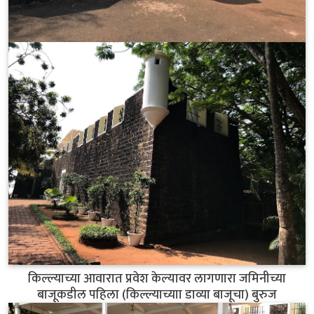
किल्ल्याच्या आवारात प्रवेश केल्यावर लागणारा जमिनीच्या
बाजूकडील पहिला (किल्ल्याच्याा डाव्या बाजूचा) बुरुज