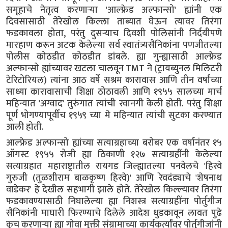
समूहाचे नेतृत्व करणाऱ्या 'आल्फ्रेड अल्फान्सो' ह्यांनी एक
दिवसासाठी तेरेखोल किल्ला ताब्यात घेऊन त्यावर तिरंगा
फडकावला होता, परंतु दुसऱ्याच दिवशी पोलिसांनी निर्दयीपणे
मारहाण करून अटक केलेल्या सर्व स्वातंत्र्यसैनिकांना पणजीतल्या
पोलीस कोठडीत कोठडीत डांबले. ह्या गुन्ह्यासाठी आल्फ्रेड
अल्फान्सो ह्यांच्यावर खटला चालवून TMT ने (ट्रायब्युनल मिलिटरी
टेरिटोरियल) त्यांना आठ वर्षे सश्रम कारावास आणि तीन वर्षांच्या
साध्या कारावासाची शिक्षा ठोठावली आणि १९५५ सालच्या मार्च
महिन्यात 'अग्वाद' तुरुंगात त्यांची रवानगी केली होती. परंतु शिक्षा
पूर्ण भोगण्यापूर्वीच १९५९ च्या मे महिन्यात त्यांची सुटका करण्यात
आली होती.
आल्फ्रेड अल्फान्सो ह्यांच्या सत्याग्रहाच्या बरोबर एक वर्षानंतर १५
ऑगस्ट १९५५ रोजी ह्या ठिकाणी १२७ सत्याग्रहींनी केलेल्या
सत्याग्रहात महाराष्ट्रातील रायगड जिल्ह्यातल्या पनवेलचे 'हिरवे
गुरुजी (तुळशीराम बाळकृष्ण हिरवे)' आणि रेवदंड्याचे 'शेषनाथ
वाडेकर' हे देखील सहभागी झाले होते. तेरेखोल किल्ल्यावर तिरंगा
फडकावण्यासाठी निघालेल्या ह्या निशस्त्र सत्याग्रहींना पोर्तुगीज
सैनिकांनी माघारी फिरण्याचे दिलेले आदेश धुडकावून लावत पुढे
कूच करणाऱ्या ह्या गोवा मुक्ती संग्रामाच्या कार्यकर्त्यांवर पोर्तुगीजांनी