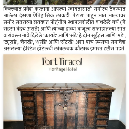
किल्ल्यात प्रवेश करताना आपल्या स्वागतासाठी समोरच ठेवण्यात
आलेला देखणा ऐतिहासिक लाकडी 'पेटारा' पाहून आत आल्यावर
समोर सतराव्या शतकात पोर्तुगीज स्थापत्यशैलीत बांधलेले चर्च (जे
सहसा बंदच असते) आणि त्याच्या डाव्या बाजूला सप्ताहातल्या सात
वारांवरून नावे दिलेले 'फ्रायडे' आणि 'संडे' हे दोन सूईट्स आणि 'मंडे',
'ट्यूसडे', 'वेनस्डे', 'थर्सडे' आणि 'सॅटरडे' अशा पाच रूम्सचा समावेश
असलेल्या हेरिटेज हॉटेलची लांबलचक कौलारू इमारत दृष्टीस पडते.