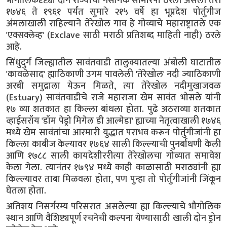
भौगोलिकदृष्ट्या दोन राज्यांची नैसर्गिक सीमारेषा ठरली असली तरी
१७४६ ते १९६१ पर्यंत सुमारे २१५ वर्षे हा भूप्रदेश पोर्तुगीज
अंमलाखाली राहिल्याने तेरेखोल गाव हे गोव्याचे महाराष्ट्रातले एक
'एक्सक्लेव्ह' (Exclave साठी मराठी प्रतिशब्द माहिती नाही) ठरले
आहे.
सिंधुदुर्ग जिल्ह्यातील सावंतवाडी तालुक्यातल्या अंबोली घाटातील
'कावळेसाद' ह्याठिकाणी उगम पावलेली 'तेरेखोल' नदी ज्याठिकाणी
अरबी समुद्राला येऊन मिळते, त्या तेरेखोल नदीमुखाजवळ
(Estuary) सावंतवाडीचे राजे महाराजा खेम सावंत भोसले यांनी
१७ व्या शतकात हा किल्ला बांधला होता. पुढे अठराव्या शतकात
व्हाईसरॉय 'डॉम पेड्रो मिगेल डी आल्मेडा' ह्याच्या नेतृत्वाखाली १७४६
मध्ये खेम सावंतांचा आरमारी युद्धात पराभव करून पोर्तुगीजांनी हा
किल्ला काबीज केल्यावर १७६४ साली किल्ल्याची पुनर्बांधणी केली
आणि १७८८ साली कायदेशीररीत्या तेरेखोलचा गोव्यात समावेश
केला गेला. त्यानंतर १७९४ मध्ये काही काळासाठी मराठ्यांनी ह्या
किल्ल्यावर ताबा मिळवला होता, पण पुन्हा तो पोर्तुगीजांनी जिंकून
घेतला होता.
अतिशय निसर्गरम्य परिसरात असलेल्या ह्या किल्ल्याचे भौगोलिक
स्थान आणि वैशिष्ट्यपूर्ण रचनेची कल्पना येण्यासाठी खाली दोन ड्रोन