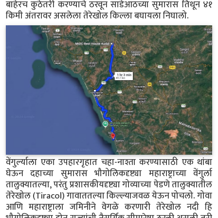
बाहेरच कुठेतरी करण्याचे ठरवून साडेआठच्या सुमारास तिथून ४१
किमी अंतरावर असलेला तेरेखोल किल्ला बघायला निघालो.
वेंगुर्ल्याला एका उपहारगृहात चहा-नाश्ता करण्यासाठी एक थांबा
घेऊन दहाच्या सुमारास भौगोलिकदृष्ट्या महाराष्ट्राच्या वेंगुर्ला
तालुक्यातल्या, परंतु प्रशासकीयदृष्ट्या गोव्याच्या पेडणे तालुक्यातील
तेरेखोल (Tiracol) गावाततल्या किल्ल्याजवळ येऊन पोचलो. गोवा
आणि महाराष्ट्राला जमिनीने वेगळे करणारी तेरेखोल नदी हि