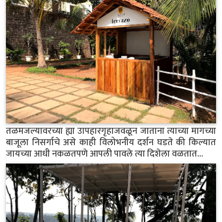
तळमजल्यावरच्या ह्या उापहारगृहाजवळून जाताना त्याच्या मागच्या
बाजूला निसर्गाचे असे काही विलोभनीय दर्शन घडते की किल्यात
जायच्या आधी नकळतपणे आपली पावले त्या दिशेला वळतात...