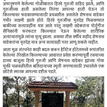
अमानुषपणे केलेल्या गोळीबारात हिरवे गुरुजी शहिद झाले, आणि
गुरुजींच्या हाती असलेला तिरंगा आपल्या हाती घेऊन तो
किल्ल्यावर फडकावण्यासाठी प्रयत्नशील असलेले शेषनाथ वाडेकर
गंभीर जखमी झाले होते. हिरवे गुरुजींचा मृतदेह मिळवण्यात
बाकीच्या सत्याग्रहींना यश आले परंतु जखमी वडेकरांना पोर्तुगीज
सैनिकांनी फरफटत किल्ल्यात नेऊन केलेल्या शारीरिक
अत्याचारांमुळे त्यांचा मृत्यू झाला. अवघ्या तीस वर्षीय शहीद शेषनाथ
वाडेकरांचा मृतदेह मात्र अन्य सत्याग्रही परत आणू शकले नाहीत.
आता मूळ संरचनेत काही बदल करून हेरिटेज हॉटेलमध्ये रूपांतरित
केलेल्या तेरेखोल किल्ल्याच्या आवारात प्रवेश करण्यापूर्वी रस्त्याच्या
डाव्या बाजूला हिरवे गुरुजी आणि शेषनाथ वाडेकर ह्यांच्या गोवा
मुक्ती चळवळीतील बलिदानाच्या स्मृती जपण्यासाठी उभारलेले एक
छोटेसे स्मारक आपल्या दृष्टीस पडते.