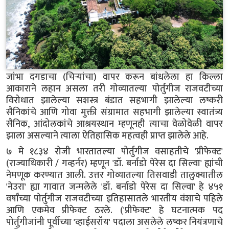
जांभा दगडाचा (चिऱ्यांचा) वापर करून बांधलेला हा किल्ला
आकाराने लहान असला तरी गोव्यातल्या पोर्तुगीज राजवटीच्या
विरोधात झालेल्या सशस्त्र बंडात सहभागी झालेल्या लष्करी
सैनिकांचे आणि गोवा मुक्ती संग्रामात सहभागी झालेल्या स्वातंत्र्य
सैनिक, आंदोलकांचे आश्रयस्थान म्हणूनही त्याचा वेळोवेळी वापर
झाला असल्याने त्याला ऐतिहासिक महत्वही प्राप्त झालेले आहे.
७ मे १८३४ रोजी भारतातल्या पोर्तुगीज वसाहतीचे 'प्रीफेक्ट'
(राज्याधिकारी / गव्हर्नर) म्हणून 'डॉ. बर्नाडो पेरेस दा सिल्वा' ह्यांची
नेमणूक करण्यात आली. उत्तर गोव्यातल्या तिसवाडी तालुक्यातील
'नेउरा' ह्या गावात जन्मलेले 'डॉ. बर्नाडो पेरेस दा सिल्वा' हे ४५१
वर्षांच्या पोर्तुगीज राजवटीच्या इतिहासातले भारतीय वंशाचे पहिले
आणि एकमेव प्रीफेक्ट ठरले. ('प्रीफेक्ट' हे घटनात्मक पद
पोर्तुगीजांनी पूर्वीच्या 'व्हाईसरॉय' पदाला असलेले लष्कर नियंत्रणाचे