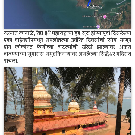
रस्त्यात कन्याळे, रेडी इथे महाराष्ट्राची हद्द सुरु होण्यापूर्वी दिसलेल्या
एका वाईनशॉपमधून सहलीतल्या उर्वरित दिवसांची 'सोय' म्हणून
दोन कोकोनट फेणीच्या बाटल्यांची खरेदी झाल्यावर अकरा
वाजण्याच्या सुमारास समुद्रकिनाऱ्यावर असलेल्या सिद्धेश्वर मंदिरात
पोचलो.