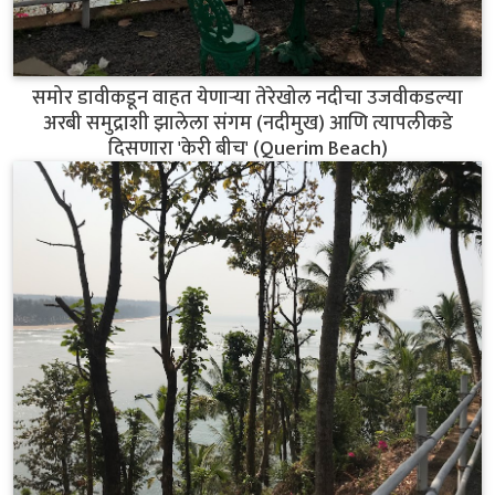
समोर डावीकडून वाहत येणाऱ्या तेरेखोल नदीचा उजवीकडल्या
अरबी समुद्राशी झालेला संगम (नदीमुख) आणि त्यापलीकडे
दिसणारा 'केरी बीच' (Querim Beach)