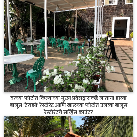
वरच्या फोटोत किल्याच्या मुख्य प्रवेशद्वाराकडे जाताना डाव्या
बाजूस 'टेराझो' रेस्टोरंट आणि खालच्या फोटोत उजव्या बाजूस
रेस्टोरंटचे सर्व्हिस काउंटर