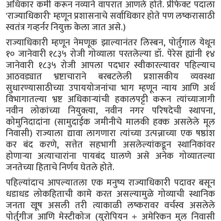
अधिकार कमी करून नव्याने वापरात आणले होते. प्रीफेक्ट पदाला
'राज्याधिकारी' म्हणून प्रशासनाचे सर्वाधिकार होते पण लष्करासाठी
स्वतंत्र गव्हर्नर नियुक्त केला जात असे.)
राज्याधिकारी म्हणून नेमणूक झाल्यानंतर लिस्बन, पोर्तुगाल येथून
१० जानेवारी १८३५ रोजी गोव्याला परतलेल्या डॉ. पेरेस ह्यांनी १४
जानेवारी १८३५ रोजी आपला पदभार स्वीकारल्यावर पहिल्याच
आठवड्यात भ्रष्टाचाराने बरबटलेली प्रशासकीय व्यवस्था
सुधारण्यासाठीच्या उपाययोजनांचा भाग म्हणून न्याय आणि अर्थ
विभागातल्या भ्रष्ट अधिकाऱ्यांची हकालपट्टी करून त्यांच्याजागी
नवीन लोकांच्या नियुक्त्या, नवीन नगर परिषदेची स्थापना,
कोमुनिदादांना (सामुदाईक जमीनीचे मालकी हक्क असलेले मूल
निवासी) राज्याला द्यावा लागणारा त्यांच्या उत्पन्नाच्या एक षष्ठांश
कर बंद करणे, सत्तेत सहभागी असलेल्यांकडून स्थानिकांवर
होणाऱ्या अत्याचारांना पायबंद घालणे असे अनेक गोव्यातल्या
जनतेच्या हिताचे निर्णय घेतले होते.
पहिल्यांदाच आपल्यातला एक मनुष्य राज्याधिकारी पदावर बसून
धडाधड लोकहिताची कामे करत असल्यामुळे गोव्याची स्थानिक
जनता खूष असली तरी त्याकाळी लष्करावर वर्चस्व असलेले
पोर्तुगीज आणि मेस्टीकोज (युरोपियन + अमेरिकन मुल निवासी