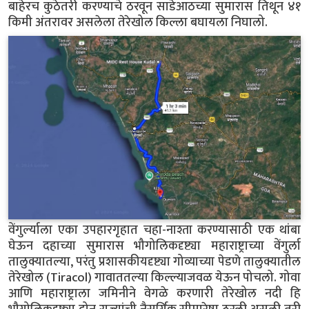
बाहेरच कुठेतरी करण्याचे ठरवून साडेआठच्या सुमारास तिथून ४१
किमी अंतरावर असलेला तेरेखोल किल्ला बघायला निघालो.
वेंगुर्ल्याला एका उपहारगृहात चहा-नाश्ता करण्यासाठी एक थांबा
घेऊन दहाच्या सुमारास भौगोलिकदृष्ट्या महाराष्ट्राच्या वेंगुर्ला
तालुक्यातल्या, परंतु प्रशासकीयदृष्ट्या गोव्याच्या पेडणे तालुक्यातील
तेरेखोल (Tiracol) गावाततल्या किल्ल्याजवळ येऊन पोचलो. गोवा
आणि महाराष्ट्राला जमिनीने वेगळे करणारी तेरेखोल नदी हि