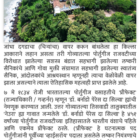
जांभा दगडाचा (चिऱ्यांचा) वापर करून बांधलेला हा किल्ला
आकाराने लहान असला तरी गोव्यातल्या पोर्तुगीज राजवटीच्या
विरोधात झालेल्या सशस्त्र बंडात सहभागी झालेल्या लष्करी
सैनिकांचे आणि गोवा मुक्ती संग्रामात सहभागी झालेल्या स्वातंत्र्य
सैनिक, आंदोलकांचे आश्रयस्थान म्हणूनही त्याचा वेळोवेळी वापर
झाला असल्याने त्याला ऐतिहासिक महत्वही प्राप्त झालेले आहे.
७ मे १८३४ रोजी भारतातल्या पोर्तुगीज वसाहतीचे 'प्रीफेक्ट'
(राज्याधिकारी / गव्हर्नर) म्हणून 'डॉ. बर्नाडो पेरेस दा सिल्वा' ह्यांची
नेमणूक करण्यात आली. उत्तर गोव्यातल्या तिसवाडी तालुक्यातील
'नेउरा' ह्या गावात जन्मलेले 'डॉ. बर्नाडो पेरेस दा सिल्वा' हे ४५१
वर्षांच्या पोर्तुगीज राजवटीच्या इतिहासातले भारतीय वंशाचे पहिले
आणि एकमेव प्रीफेक्ट ठरले. ('प्रीफेक्ट' हे घटनात्मक पद
पोर्तुगीजांनी पूर्वीच्या 'व्हाईसरॉय' पदाला असलेले लष्कर नियंत्रणाचे