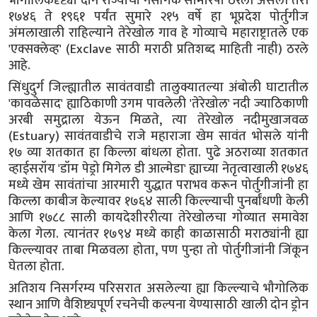
भौगोलिकदृष्ट्या दोन राज्यांची नैसर्गिक सीमारेषा ठरली असली तरी
१७४६ ते १९६१ पर्यंत सुमारे २१५ वर्षे हा भूप्रदेश पोर्तुगीज
अंमलाखाली राहिल्याने तेरेखोल गाव हे गोव्याचे महाराष्ट्रातले एक
'एक्सक्लेव्ह' (Exclave साठी मराठी प्रतिशब्द माहिती नाही) ठरले
आहे.
सिंधुदुर्ग जिल्ह्यातील सावंतवाडी तालुक्यातल्या अंबोली घाटातील
'कावळेसाद' ह्याठिकाणी उगम पावलेली 'तेरेखोल' नदी ज्याठिकाणी
अरबी समुद्राला येऊन मिळते, त्या तेरेखोल नदीमुखाजवळ
(Estuary) सावंतवाडीचे राजे महाराजा खेम सावंत भोसले यांनी
१७ व्या शतकात हा किल्ला बांधला होता. पुढे अठराव्या शतकात
व्हाईसरॉय 'डॉम पेड्रो मिगेल डी आल्मेडा' ह्याच्या नेतृत्वाखाली १७४६
मध्ये खेम सावंतांचा आरमारी युद्धात पराभव करून पोर्तुगीजांनी हा
किल्ला काबीज केल्यावर १७६४ साली किल्ल्याची पुनर्बांधणी केली
आणि १७८८ साली कायदेशीररीत्या तेरेखोलचा गोव्यात समावेश
केला गेला. त्यानंतर १७९४ मध्ये काही काळासाठी मराठ्यांनी ह्या
किल्ल्यावर ताबा मिळवला होता, पण पुन्हा तो पोर्तुगीजांनी जिंकून
घेतला होता.
अतिशय निसर्गरम्य परिसरात असलेल्या ह्या किल्ल्याचे भौगोलिक
स्थान आणि वैशिष्ट्यपूर्ण रचनेची कल्पना येण्यासाठी खाली दोन ड्रोन