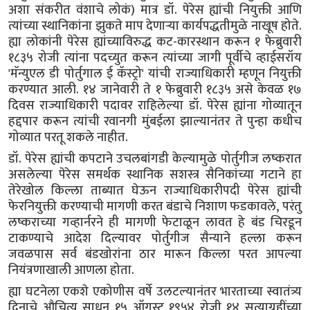
अशा संकरीत वंशाचे लोकं) मात्र डॉ. पेरेस ह्यांची नियुक्ती आणि
त्यांच्या स्थानिकांना झुकते माप देणाऱ्या कार्यपद्धतीमुळे नाखूष होते.
ह्या लोकांनी पेरेस ह्यांच्याविरुद्ध कट-कारस्थान करून १ फेब्रुवारी
१८३५ रोजी त्यांना पदच्युत करून त्यांच्या जागी पूर्वीचे व्हाईसरॉय
'मॅन्युएल डी पोर्तुगाल ई कॅस्ट्रो' यांची राज्याधिकारी म्हणून नियुक्ती
करण्यात आली. १४ जानेवारी ते १ फेब्रुवारी १८३५ असे केवळ १७
दिवस राज्याधिकारी पदावर राहिलेल्या डॉ. पेरेस ह्यांना गोव्यातून
हद्दपार करून त्यांची रवानगी मुंबईला झाल्यानंतर ते पुन्हा कधीच
गोव्यात परतू शकले नाहीत.
डॉ. पेरेस ह्यांची कपटाने उचलबांगडी केल्यामुळे पोर्तुगीज लष्करात
असलेल्या पेरेस समर्थक स्थानिक सशस्त्र सैनिकांच्या गटाने हा
तेरेखोल किल्ला ताब्यात घेऊन राज्याधिकारीपदी पेरेस ह्यांची
फेरनियुक्ती करण्याची मागणी करत बंडाचे निशाण फडकावले, परंतु
लष्कराच्या गव्हार्नरने ही मागणी फेटाळून लावत हे बंड चिरडून
टाकण्याचे आदेश दिल्यावर पोर्तुगीज सैन्याने हल्ला करून
जवळपास सर्व बंडखोरांना ठार मारून किल्ला परत आपल्या
नियंत्रणाखाली आणला होता.
ह्या घटनेला एकशे एकोणीस वर्षे उलटल्यानंतर भारताच्या स्वातंत्र्य
दिनाचे औचित्य साधून १५ ऑगस्ट १९५४ रोजी १४ सत्याग्रहींच्या