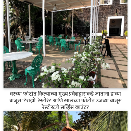
वरच्या फोटोत किल्याच्या मुख्य प्रवेशद्वाराकडे जाताना डाव्या
बाजूस 'टेराझो' रेस्टोरंट आणि खालच्या फोटोत उजव्या बाजूस
रेस्टोरंटचे सर्व्हिस काउंटर