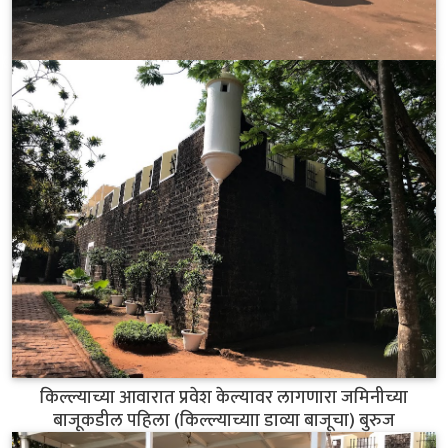
किल्ल्याच्या आवारात प्रवेश केल्यावर लागणारा जमिनीच्या
बाजूकडील पहिला (किल्ल्याच्याा डाव्या बाजूचा) बुरुज