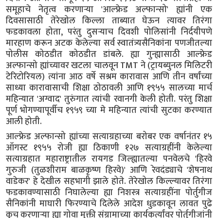
समूहाचे नेतृत्व करणाऱ्या 'आल्फ्रेड अल्फान्सो' ह्यांनी एक
दिवसासाठी तेरेखोल किल्ला ताब्यात घेऊन त्यावर तिरंगा
फडकावला होता, परंतु दुसऱ्याच दिवशी पोलिसांनी निर्दयीपणे
मारहाण करून अटक केलेल्या सर्व स्वातंत्र्यसैनिकांना पणजीतल्या
पोलीस कोठडीत कोठडीत डांबले. ह्या गुन्ह्यासाठी आल्फ्रेड
अल्फान्सो ह्यांच्यावर खटला चालवून TMT ने (ट्रायब्युनल मिलिटरी
टेरिटोरियल) त्यांना आठ वर्षे सश्रम कारावास आणि तीन वर्षांच्या
साध्या कारावासाची शिक्षा ठोठावली आणि १९५५ सालच्या मार्च
महिन्यात 'अग्वाद' तुरुंगात त्यांची रवानगी केली होती. परंतु शिक्षा
पूर्ण भोगण्यापूर्वीच १९५९ च्या मे महिन्यात त्यांची सुटका करण्यात
आली होती.
आल्फ्रेड अल्फान्सो ह्यांच्या सत्याग्रहाच्या बरोबर एक वर्षानंतर १५
ऑगस्ट १९५५ रोजी ह्या ठिकाणी १२७ सत्याग्रहींनी केलेल्या
सत्याग्रहात महाराष्ट्रातील रायगड जिल्ह्यातल्या पनवेलचे 'हिरवे
गुरुजी (तुळशीराम बाळकृष्ण हिरवे)' आणि रेवदंड्याचे 'शेषनाथ
वाडेकर' हे देखील सहभागी झाले होते. तेरेखोल किल्ल्यावर तिरंगा
फडकावण्यासाठी निघालेल्या ह्या निशस्त्र सत्याग्रहींना पोर्तुगीज
सैनिकांनी माघारी फिरण्याचे दिलेले आदेश धुडकावून लावत पुढे
कूच करणाऱ्या ह्या गोवा मुक्ती संग्रामाच्या कार्यकर्त्यांवर पोर्तुगीजांनी