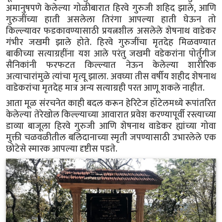
अमानुषपणे केलेल्या गोळीबारात हिरवे गुरुजी शहिद झाले, आणि
गुरुजींच्या हाती असलेला तिरंगा आपल्या हाती घेऊन तो
किल्ल्यावर फडकावण्यासाठी प्रयत्नशील असलेले शेषनाथ वाडेकर
गंभीर जखमी झाले होते. हिरवे गुरुजींचा मृतदेह मिळवण्यात
बाकीच्या सत्याग्रहींना यश आले परंतु जखमी वडेकरांना पोर्तुगीज
सैनिकांनी फरफटत किल्ल्यात नेऊन केलेल्या शारीरिक
अत्याचारांमुळे त्यांचा मृत्यू झाला. अवघ्या तीस वर्षीय शहीद शेषनाथ
वाडेकरांचा मृतदेह मात्र अन्य सत्याग्रही परत आणू शकले नाहीत.
आता मूळ संरचनेत काही बदल करून हेरिटेज हॉटेलमध्ये रूपांतरित
केलेल्या तेरेखोल किल्ल्याच्या आवारात प्रवेश करण्यापूर्वी रस्त्याच्या
डाव्या बाजूला हिरवे गुरुजी आणि शेषनाथ वाडेकर ह्यांच्या गोवा
मुक्ती चळवळीतील बलिदानाच्या स्मृती जपण्यासाठी उभारलेले एक
छोटेसे स्मारक आपल्या दृष्टीस पडते.