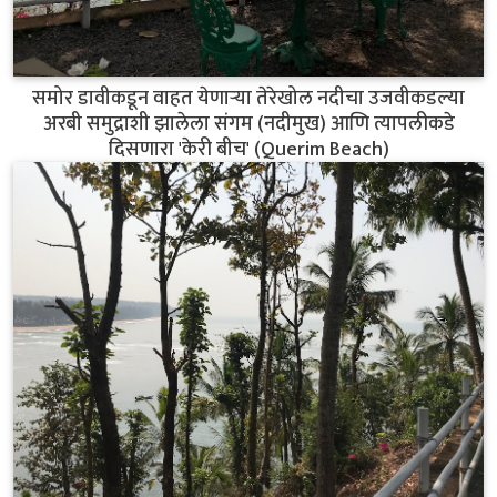
समोर डावीकडून वाहत येणाऱ्या तेरेखोल नदीचा उजवीकडल्या
अरबी समुद्राशी झालेला संगम (नदीमुख) आणि त्यापलीकडे
दिसणारा 'केरी बीच' (Querim Beach)