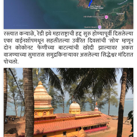
रस्त्यात कन्याळे, रेडी इथे महाराष्ट्राची हद्द सुरु होण्यापूर्वी दिसलेल्या
एका वाईनशॉपमधून सहलीतल्या उर्वरित दिवसांची 'सोय' म्हणून
दोन कोकोनट फेणीच्या बाटल्यांची खरेदी झाल्यावर अकरा
वाजण्याच्या सुमारास समुद्रकिनाऱ्यावर असलेल्या सिद्धेश्वर मंदिरात
पोचलो.