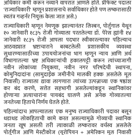
अधिकार कमी करून नव्याने वापरात आणले होते. प्रीफेक्ट पदाला
'राज्याधिकारी' म्हणून प्रशासनाचे सर्वाधिकार होते पण लष्करासाठी
स्वतंत्र गव्हर्नर नियुक्त केला जात असे.)
राज्याधिकारी म्हणून नेमणूक झाल्यानंतर लिस्बन, पोर्तुगाल येथून
१० जानेवारी १८३५ रोजी गोव्याला परतलेल्या डॉ. पेरेस ह्यांनी १४
जानेवारी १८३५ रोजी आपला पदभार स्वीकारल्यावर पहिल्याच
आठवड्यात भ्रष्टाचाराने बरबटलेली प्रशासकीय व्यवस्था
सुधारण्यासाठीच्या उपाययोजनांचा भाग म्हणून न्याय आणि अर्थ
विभागातल्या भ्रष्ट अधिकाऱ्यांची हकालपट्टी करून त्यांच्याजागी
नवीन लोकांच्या नियुक्त्या, नवीन नगर परिषदेची स्थापना,
कोमुनिदादांना (सामुदाईक जमीनीचे मालकी हक्क असलेले मूल
निवासी) राज्याला द्यावा लागणारा त्यांच्या उत्पन्नाच्या एक षष्ठांश
कर बंद करणे, सत्तेत सहभागी असलेल्यांकडून स्थानिकांवर
होणाऱ्या अत्याचारांना पायबंद घालणे असे अनेक गोव्यातल्या
जनतेच्या हिताचे निर्णय घेतले होते.
पहिल्यांदाच आपल्यातला एक मनुष्य राज्याधिकारी पदावर बसून
धडाधड लोकहिताची कामे करत असल्यामुळे गोव्याची स्थानिक
जनता खूष असली तरी त्याकाळी लष्करावर वर्चस्व असलेले
पोर्तुगीज आणि मेस्टीकोज (युरोपियन + अमेरिकन मुल निवासी