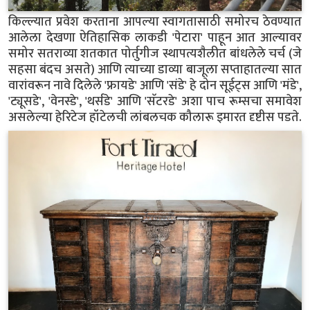
किल्ल्यात प्रवेश करताना आपल्या स्वागतासाठी समोरच ठेवण्यात
आलेला देखणा ऐतिहासिक लाकडी 'पेटारा' पाहून आत आल्यावर
समोर सतराव्या शतकात पोर्तुगीज स्थापत्यशैलीत बांधलेले चर्च (जे
सहसा बंदच असते) आणि त्याच्या डाव्या बाजूला सप्ताहातल्या सात
वारांवरून नावे दिलेले 'फ्रायडे' आणि 'संडे' हे दोन सूईट्स आणि 'मंडे',
'ट्यूसडे', 'वेनस्डे', 'थर्सडे' आणि 'सॅटरडे' अशा पाच रूम्सचा समावेश
असलेल्या हेरिटेज हॉटेलची लांबलचक कौलारू इमारत दृष्टीस पडते.