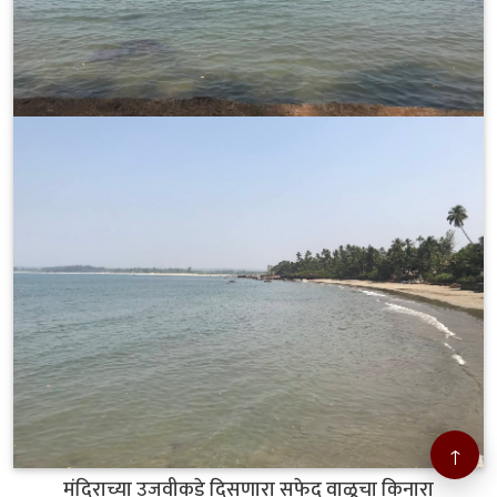
↑
मंदिराच्या उजवीकडे दिसणारा सफेद वाळूचा किनारा