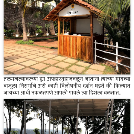
तळमजल्यावरच्या ह्या उापहारगृहाजवळून जाताना त्याच्या मागच्या
बाजूला निसर्गाचे असे काही विलोभनीय दर्शन घडते की किल्यात
जायच्या आधी नकळतपणे आपली पावले त्या दिशेला वळतात...