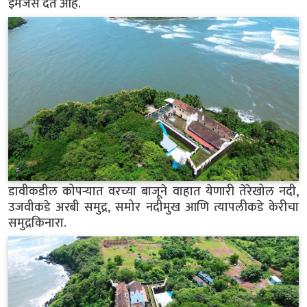
इमेजेस देत आहे.
डावीकडील कोपऱ्यात वरच्या बाजूने वाहात येणारी तेरेखोल नदी,
उजवीकडे अरबी समुद्र, समोर नदीमुख आणि त्यापलीकडे केरीचा
समुद्रकिनारा.