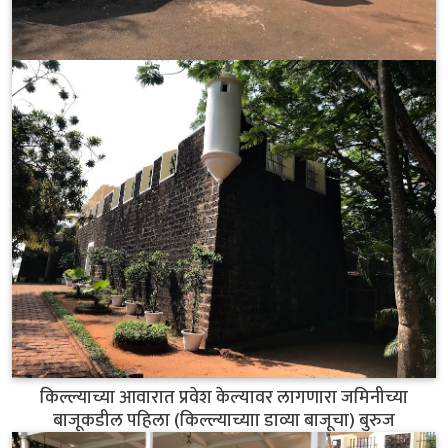
किल्ल्याच्या आवारात प्रवेश केल्यावर लागणारा जमिनीच्या
बाजूकडील पहिला (किल्ल्याच्याा डाव्या बाजूचा) बुरुज