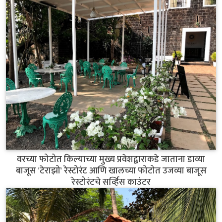
वरच्या फोटोत किल्याच्या मुख्य प्रवेशद्वाराकडे जाताना डाव्या
बाजूस 'टेराझो' रेस्टोरंट आणि खालच्या फोटोत उजव्या बाजूस
रेस्टोरंटचे सर्व्हिस काउंटर