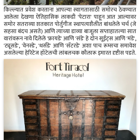
किल्ल्यात प्रवेश करताना आपल्या स्वागतासाठी समोरच ठेवण्यात
आलेला देखणा ऐतिहासिक लाकडी 'पेटारा' पाहून आत आल्यावर
समोर सतराव्या शतकात पोर्तुगीज स्थापत्यशैलीत बांधलेले चर्च (जे
सहसा बंदच असते) आणि त्याच्या डाव्या बाजूला सप्ताहातल्या सात
वारांवरून नावे दिलेले 'फ्रायडे' आणि 'संडे' हे दोन सूईट्स आणि 'मंडे',
'ट्यूसडे', 'वेनस्डे', 'थर्सडे' आणि 'सॅटरडे' अशा पाच रूम्सचा समावेश
असलेल्या हेरिटेज हॉटेलची लांबलचक कौलारू इमारत दृष्टीस पडते.