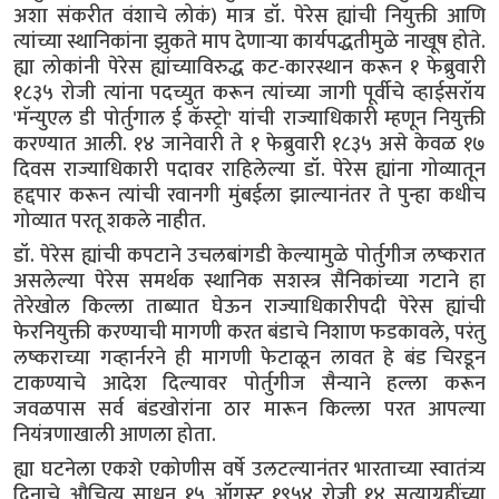
अशा संकरीत वंशाचे लोकं) मात्र डॉ. पेरेस ह्यांची नियुक्ती आणि
त्यांच्या स्थानिकांना झुकते माप देणाऱ्या कार्यपद्धतीमुळे नाखूष होते.
ह्या लोकांनी पेरेस ह्यांच्याविरुद्ध कट-कारस्थान करून १ फेब्रुवारी
१८३५ रोजी त्यांना पदच्युत करून त्यांच्या जागी पूर्वीचे व्हाईसरॉय
'मॅन्युएल डी पोर्तुगाल ई कॅस्ट्रो' यांची राज्याधिकारी म्हणून नियुक्ती
करण्यात आली. १४ जानेवारी ते १ फेब्रुवारी १८३५ असे केवळ १७
दिवस राज्याधिकारी पदावर राहिलेल्या डॉ. पेरेस ह्यांना गोव्यातून
हद्दपार करून त्यांची रवानगी मुंबईला झाल्यानंतर ते पुन्हा कधीच
गोव्यात परतू शकले नाहीत.
डॉ. पेरेस ह्यांची कपटाने उचलबांगडी केल्यामुळे पोर्तुगीज लष्करात
असलेल्या पेरेस समर्थक स्थानिक सशस्त्र सैनिकांच्या गटाने हा
तेरेखोल किल्ला ताब्यात घेऊन राज्याधिकारीपदी पेरेस ह्यांची
फेरनियुक्ती करण्याची मागणी करत बंडाचे निशाण फडकावले, परंतु
लष्कराच्या गव्हार्नरने ही मागणी फेटाळून लावत हे बंड चिरडून
टाकण्याचे आदेश दिल्यावर पोर्तुगीज सैन्याने हल्ला करून
जवळपास सर्व बंडखोरांना ठार मारून किल्ला परत आपल्या
नियंत्रणाखाली आणला होता.
ह्या घटनेला एकशे एकोणीस वर्षे उलटल्यानंतर भारताच्या स्वातंत्र्य
दिनाचे औचित्य साधून १५ ऑगस्ट १९५४ रोजी १४ सत्याग्रहींच्या