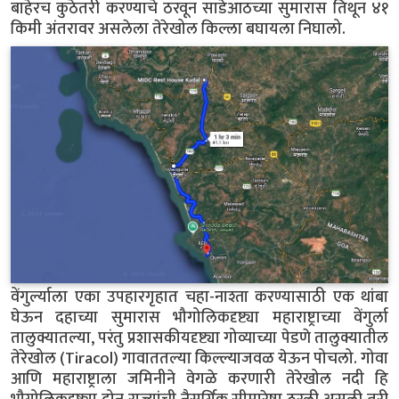
बाहेरच कुठेतरी करण्याचे ठरवून साडेआठच्या सुमारास तिथून ४१
किमी अंतरावर असलेला तेरेखोल किल्ला बघायला निघालो.
वेंगुर्ल्याला एका उपहारगृहात चहा-नाश्ता करण्यासाठी एक थांबा
घेऊन दहाच्या सुमारास भौगोलिकदृष्ट्या महाराष्ट्राच्या वेंगुर्ला
तालुक्यातल्या, परंतु प्रशासकीयदृष्ट्या गोव्याच्या पेडणे तालुक्यातील
तेरेखोल (Tiracol) गावाततल्या किल्ल्याजवळ येऊन पोचलो. गोवा
आणि महाराष्ट्राला जमिनीने वेगळे करणारी तेरेखोल नदी हि