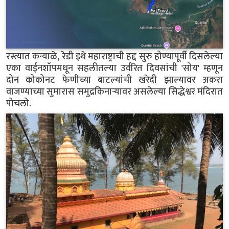
रस्त्यात कन्याळे, रेडी इथे महाराष्ट्राची हद्द सुरु होण्यापूर्वी दिसलेल्या
एका वाईनशॉपमधून सहलीतल्या उर्वरित दिवसांची 'सोय' म्हणून
दोन कोकोनट फेणीच्या बाटल्यांची खरेदी झाल्यावर अकरा
वाजण्याच्या सुमारास समुद्रकिनाऱ्यावर असलेल्या सिद्धेश्वर मंदिरात
पोचलो.