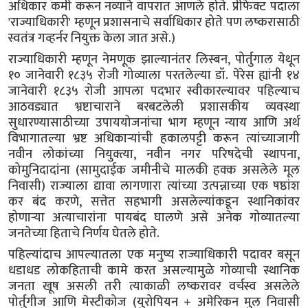
अधिकार कमी करून नव्याने वापरात आणले होते. प्रीफेक्ट पदाला
'राज्याधिकारी' म्हणून प्रशासनाचे सर्वाधिकार होते पण लष्करासाठी
स्वतंत्र गव्हर्नर नियुक्त केला जात असे.)
राज्याधिकारी म्हणून नेमणूक झाल्यानंतर लिस्बन, पोर्तुगाल येथून
१० जानेवारी १८३५ रोजी गोव्याला परतलेल्या डॉ. पेरेस ह्यांनी १४
जानेवारी १८३५ रोजी आपला पदभार स्वीकारल्यावर पहिल्याच
आठवड्यात भ्रष्टाचाराने बरबटलेली प्रशासकीय व्यवस्था
सुधारण्यासाठीच्या उपाययोजनांचा भाग म्हणून न्याय आणि अर्थ
विभागातल्या भ्रष्ट अधिकाऱ्यांची हकालपट्टी करून त्यांच्याजागी
नवीन लोकांच्या नियुक्त्या, नवीन नगर परिषदेची स्थापना,
कोमुनिदादांना (सामुदाईक जमीनीचे मालकी हक्क असलेले मूल
निवासी) राज्याला द्यावा लागणारा त्यांच्या उत्पन्नाच्या एक षष्ठांश
कर बंद करणे, सत्तेत सहभागी असलेल्यांकडून स्थानिकांवर
होणाऱ्या अत्याचारांना पायबंद घालणे असे अनेक गोव्यातल्या
जनतेच्या हिताचे निर्णय घेतले होते.
पहिल्यांदाच आपल्यातला एक मनुष्य राज्याधिकारी पदावर बसून
धडाधड लोकहिताची कामे करत असल्यामुळे गोव्याची स्थानिक
जनता खूष असली तरी त्याकाळी लष्करावर वर्चस्व असलेले
पोर्तुगीज आणि मेस्टीकोज (युरोपियन + अमेरिकन मुल निवासी