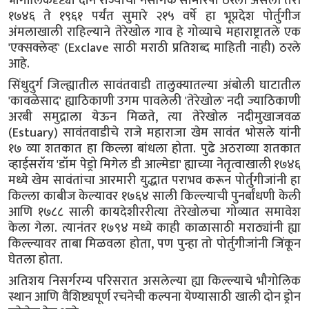
भौगोलिकदृष्ट्या दोन राज्यांची नैसर्गिक सीमारेषा ठरली असली तरी
१७४६ ते १९६१ पर्यंत सुमारे २१५ वर्षे हा भूप्रदेश पोर्तुगीज
अंमलाखाली राहिल्याने तेरेखोल गाव हे गोव्याचे महाराष्ट्रातले एक
'एक्सक्लेव्ह' (Exclave साठी मराठी प्रतिशब्द माहिती नाही) ठरले
आहे.
सिंधुदुर्ग जिल्ह्यातील सावंतवाडी तालुक्यातल्या अंबोली घाटातील
'कावळेसाद' ह्याठिकाणी उगम पावलेली 'तेरेखोल' नदी ज्याठिकाणी
अरबी समुद्राला येऊन मिळते, त्या तेरेखोल नदीमुखाजवळ
(Estuary) सावंतवाडीचे राजे महाराजा खेम सावंत भोसले यांनी
१७ व्या शतकात हा किल्ला बांधला होता. पुढे अठराव्या शतकात
व्हाईसरॉय 'डॉम पेड्रो मिगेल डी आल्मेडा' ह्याच्या नेतृत्वाखाली १७४६
मध्ये खेम सावंतांचा आरमारी युद्धात पराभव करून पोर्तुगीजांनी हा
किल्ला काबीज केल्यावर १७६४ साली किल्ल्याची पुनर्बांधणी केली
आणि १७८८ साली कायदेशीररीत्या तेरेखोलचा गोव्यात समावेश
केला गेला. त्यानंतर १७९४ मध्ये काही काळासाठी मराठ्यांनी ह्या
किल्ल्यावर ताबा मिळवला होता, पण पुन्हा तो पोर्तुगीजांनी जिंकून
घेतला होता.
अतिशय निसर्गरम्य परिसरात असलेल्या ह्या किल्ल्याचे भौगोलिक
स्थान आणि वैशिष्ट्यपूर्ण रचनेची कल्पना येण्यासाठी खाली दोन ड्रोन