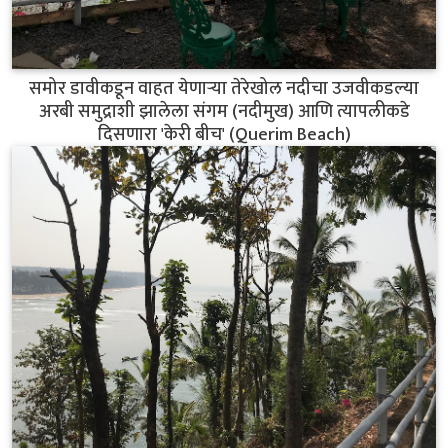
समोर डावीकडून वाहत येणाऱ्या तेरेखोल नदीचा उजवीकडल्या
अरबी समुद्राशी झालेला संगम (नदीमुख) आणि त्यापलीकडे
दिसणारा 'केरी बीच' (Querim Beach)