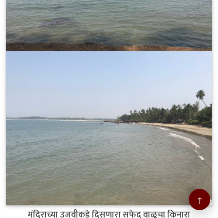
↑
मंदिराच्या उजवीकडे दिसणारा सफेद वाळूचा किनारा