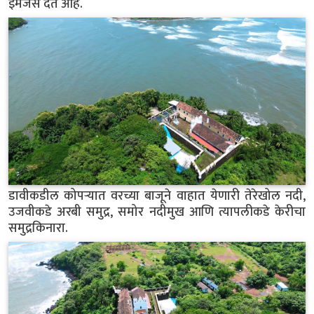
इमेजेस देत आहे.
डावीकडील कोपऱ्यात वरच्या बाजूने वाहात येणारी तेरेखोल नदी,
उजवीकडे अरबी समुद्र, समोर नदीमुख आणि त्यापलीकडे केरीचा
समुद्रकिनारा.