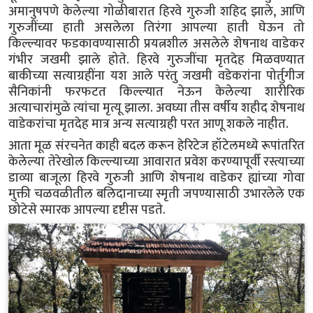
अमानुषपणे केलेल्या गोळीबारात हिरवे गुरुजी शहिद झाले, आणि
गुरुजींच्या हाती असलेला तिरंगा आपल्या हाती घेऊन तो
किल्ल्यावर फडकावण्यासाठी प्रयत्नशील असलेले शेषनाथ वाडेकर
गंभीर जखमी झाले होते. हिरवे गुरुजींचा मृतदेह मिळवण्यात
बाकीच्या सत्याग्रहींना यश आले परंतु जखमी वडेकरांना पोर्तुगीज
सैनिकांनी फरफटत किल्ल्यात नेऊन केलेल्या शारीरिक
अत्याचारांमुळे त्यांचा मृत्यू झाला. अवघ्या तीस वर्षीय शहीद शेषनाथ
वाडेकरांचा मृतदेह मात्र अन्य सत्याग्रही परत आणू शकले नाहीत.
आता मूळ संरचनेत काही बदल करून हेरिटेज हॉटेलमध्ये रूपांतरित
केलेल्या तेरेखोल किल्ल्याच्या आवारात प्रवेश करण्यापूर्वी रस्त्याच्या
डाव्या बाजूला हिरवे गुरुजी आणि शेषनाथ वाडेकर ह्यांच्या गोवा
मुक्ती चळवळीतील बलिदानाच्या स्मृती जपण्यासाठी उभारलेले एक
छोटेसे स्मारक आपल्या दृष्टीस पडते.