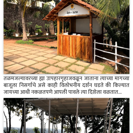
तळमजल्यावरच्या ह्या उापहारगृहाजवळून जाताना त्याच्या मागच्या
बाजूला निसर्गाचे असे काही विलोभनीय दर्शन घडते की किल्यात
जायच्या आधी नकळतपणे आपली पावले त्या दिशेला वळतात...