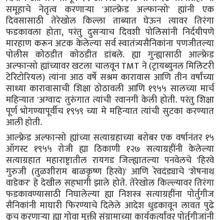
समूहाचे नेतृत्व करणाऱ्या 'आल्फ्रेड अल्फान्सो' ह्यांनी एक
दिवसासाठी तेरेखोल किल्ला ताब्यात घेऊन त्यावर तिरंगा
फडकावला होता, परंतु दुसऱ्याच दिवशी पोलिसांनी निर्दयीपणे
मारहाण करून अटक केलेल्या सर्व स्वातंत्र्यसैनिकांना पणजीतल्या
पोलीस कोठडीत कोठडीत डांबले. ह्या गुन्ह्यासाठी आल्फ्रेड
अल्फान्सो ह्यांच्यावर खटला चालवून TMT ने (ट्रायब्युनल मिलिटरी
टेरिटोरियल) त्यांना आठ वर्षे सश्रम कारावास आणि तीन वर्षांच्या
साध्या कारावासाची शिक्षा ठोठावली आणि १९५५ सालच्या मार्च
महिन्यात 'अग्वाद' तुरुंगात त्यांची रवानगी केली होती. परंतु शिक्षा
पूर्ण भोगण्यापूर्वीच १९५९ च्या मे महिन्यात त्यांची सुटका करण्यात
आली होती.
आल्फ्रेड अल्फान्सो ह्यांच्या सत्याग्रहाच्या बरोबर एक वर्षानंतर १५
ऑगस्ट १९५५ रोजी ह्या ठिकाणी १२७ सत्याग्रहींनी केलेल्या
सत्याग्रहात महाराष्ट्रातील रायगड जिल्ह्यातल्या पनवेलचे 'हिरवे
गुरुजी (तुळशीराम बाळकृष्ण हिरवे)' आणि रेवदंड्याचे 'शेषनाथ
वाडेकर' हे देखील सहभागी झाले होते. तेरेखोल किल्ल्यावर तिरंगा
फडकावण्यासाठी निघालेल्या ह्या निशस्त्र सत्याग्रहींना पोर्तुगीज
सैनिकांनी माघारी फिरण्याचे दिलेले आदेश धुडकावून लावत पुढे
कूच करणाऱ्या ह्या गोवा मुक्ती संग्रामाच्या कार्यकर्त्यांवर पोर्तुगीजांनी