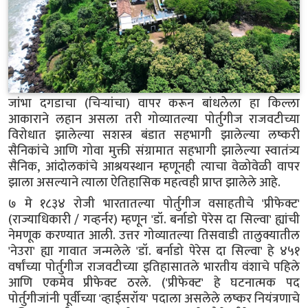
जांभा दगडाचा (चिऱ्यांचा) वापर करून बांधलेला हा किल्ला
आकाराने लहान असला तरी गोव्यातल्या पोर्तुगीज राजवटीच्या
विरोधात झालेल्या सशस्त्र बंडात सहभागी झालेल्या लष्करी
सैनिकांचे आणि गोवा मुक्ती संग्रामात सहभागी झालेल्या स्वातंत्र्य
सैनिक, आंदोलकांचे आश्रयस्थान म्हणूनही त्याचा वेळोवेळी वापर
झाला असल्याने त्याला ऐतिहासिक महत्वही प्राप्त झालेले आहे.
७ मे १८३४ रोजी भारतातल्या पोर्तुगीज वसाहतीचे 'प्रीफेक्ट'
(राज्याधिकारी / गव्हर्नर) म्हणून 'डॉ. बर्नाडो पेरेस दा सिल्वा' ह्यांची
नेमणूक करण्यात आली. उत्तर गोव्यातल्या तिसवाडी तालुक्यातील
'नेउरा' ह्या गावात जन्मलेले 'डॉ. बर्नाडो पेरेस दा सिल्वा' हे ४५१
वर्षांच्या पोर्तुगीज राजवटीच्या इतिहासातले भारतीय वंशाचे पहिले
आणि एकमेव प्रीफेक्ट ठरले. ('प्रीफेक्ट' हे घटनात्मक पद
पोर्तुगीजांनी पूर्वीच्या 'व्हाईसरॉय' पदाला असलेले लष्कर नियंत्रणाचे