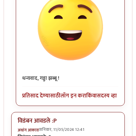
धन्यवाद, गड्डा झब्बू !
प्रतिसाद देण्यासाठी
लॉग इन करा
किंवा
सदस्य व्हा
विडंबन आवडले :P
शनिवार, 11/05/2024 12:41
अथांग आकाश