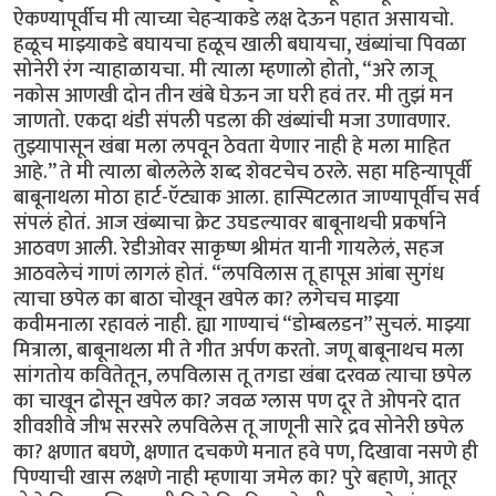
ऐकण्यापूर्वीच मी त्याच्या चेहर्‍याकडे लक्ष देऊन पहात असायचो.
हळूच माझ्याकडे बघायचा हळूच खाली बघायचा, खंब्यांचा पिवळा
सोनेरी रंग न्याहाळायचा. मी त्याला म्हणालो होतो, “अरे लाजू
नकोस आणखी दोन तीन खंबे घेऊन जा घरी हवं तर. मी तुझं मन
जाणतो. एकदा थंडी संपली पडला की खंब्यांची मजा उणावणार.
तुझ्यापासून खंबा मला लपवून ठेवता येणार नाही हे मला माहित
आहे.” ते मी त्याला बोललेले शब्द शेवटचेच ठरले. सहा महिन्यापूर्वी
बाबूनाथला मोठा हार्ट-ऍट्याक आला. हास्पिटलात जाण्यापूर्वीच सर्व
संपलं होतं. आज खंब्याचा क्रेट उघडल्यावर बाबूनाथची प्रकर्षाने
आठवण आली. रेडीओवर साकृष्ण श्रीमंत यानी गायलेलं, सहज
आठवलेचं गाणं लागलं होतं. “लपविलास तू हापूस आंबा सुगंध
त्याचा छपेल का बाठा चोखून खपेल का? लगेचच माझ्या
कवीमनाला रहावलं नाही. ह्या गाण्याचं “डोम्बलडन” सुचलं. माझ्या
मित्राला, बाबूनाथला मी ते गीत अर्पण करतो. जणू बाबूनाथच मला
सांगतोय कवितेतून, लपविलास तू तगडा खंबा दरवळ त्याचा छपेल
का चाखून ढोसून खपेल का? जवळ ग्लास पण दूर ते ओपनरे दात
शीवशीवे जीभ सरसरे लपविलेस तू जाणूनी सारे द्रव सोनेरी छपेल
का? क्षणात बघणे, क्षणात दचकणे मनात हवे पण, दिखावा नसणे ही
पिण्याची खास लक्षणे नाही म्हणाया जमेल का? पुरे बहाणे, आतूर