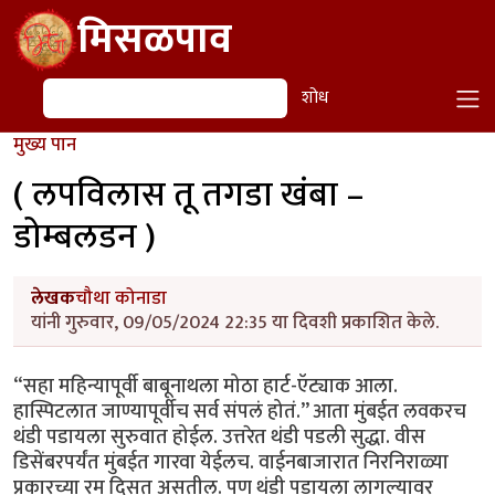
Skip to main content
मिसळपाव
शोध
शोध
मुख्य पान
( लपविलास तू तगडा खंबा –
डोम्बलडन )
लेखक
चौथा कोनाडा
यांनी गुरुवार, 09/05/2024 22:35 या दिवशी प्रकाशित केले.
“सहा महिन्यापूर्वी बाबूनाथला मोठा हार्ट-ऍट्याक आला.
हास्पिटलात जाण्यापूर्वीच सर्व संपलं होतं.” आता मुंबईत लवकरच
थंडी पडायला सुरुवात होईल. उत्तरेत थंडी पडली सुद्धा. वीस
डिसेंबरपर्यंत मुंबईत गारवा येईलच. वाईनबाजारात निरनिराळ्या
प्रकारच्या रम दिसत असतील. पण थंडी पडायला लागल्यावर