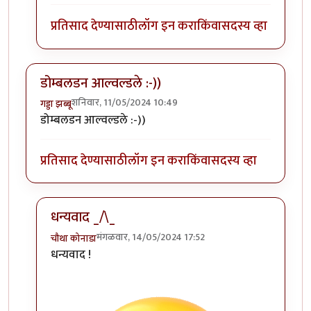
प्रतिसाद देण्यासाठी
लॉग इन करा
किंवा
सदस्य व्हा
डोम्बलडन आल्वल्डले :-))
शनिवार, 11/05/2024 10:49
गड्डा झब्बू
डोम्बलडन आल्वल्डले :-))
प्रतिसाद देण्यासाठी
लॉग इन करा
किंवा
सदस्य व्हा
धन्यवाद _/\_
मंगळवार, 14/05/2024 17:52
चौथा कोनाडा
In reply to
डोम्बलडन आल्वल्डले :-))
by
गड्डा झब्बू
धन्यवाद !