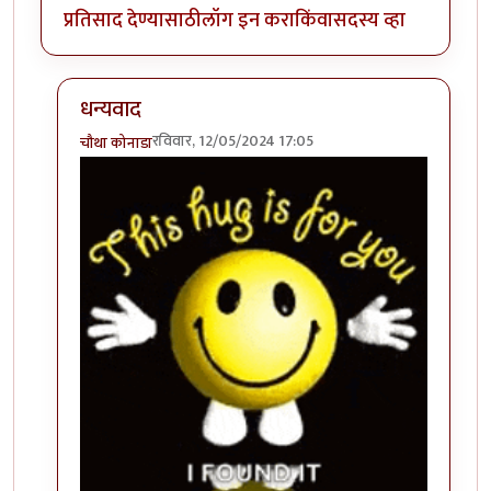
प्रतिसाद देण्यासाठी
लॉग इन करा
किंवा
सदस्य व्हा
धन्यवाद
रविवार, 12/05/2024 17:05
चौथा कोनाडा
In reply to
हा हा हा भारी
by
अहिरावण