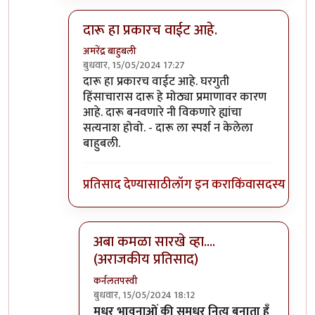
दारू हा प्रकारच वाईट आहे.
अमरेंद्र बाहुबली
बुधवार, 15/05/2024 17:27
In reply to
फेणीचा वास दुसऱ्या दिवशी
by
चौथा कोन
दारू हा प्रकारच वाईट आहे. घरगुती
हिंसाचारास दारू हे मोठ्या प्रमाणावर कारण
आहे. दारू बनवणारे नी विकणारे ह्यांचा
सत्यनाश होवो. - दारू ला स्पर्श न केलेला
बाहुबली.
प्रतिसाद देण्यासाठी
लॉग इन करा
किंवा
सदस्य व्हा
अबा कमळा सारखे व्हा....
(अराजकीय प्रतिसाद)
कर्नलतपस्वी
बुधवार, 15/05/2024 18:12
In reply to
दारू हा प्रकारच वाईट आहे.
by
अमरेंद्र
मधुर भावनाओं की सुमधुर नित्य बनाता हूँ