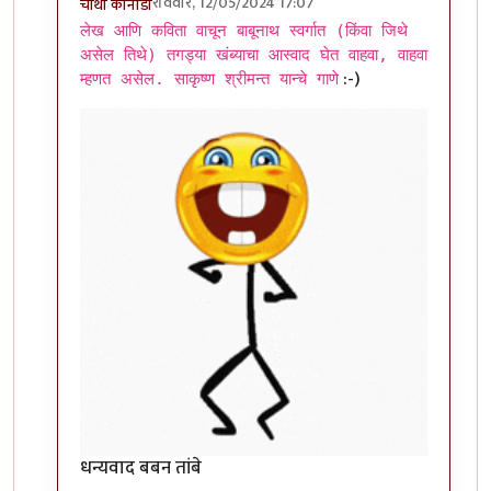
रविवार, 12/05/2024 17:07
चौथा कोनाडा
In reply to
चौ कोंचा षटकार ....
by
बबन ताम्बे
लेख आणि कविता वाचून बाबूनाथ स्वर्गात (किंवा जिथे
असेल तिथे) तगड्या खंब्याचा आस्वाद घेत वाहवा, वाहवा
:-)
म्हणत असेल. साकृष्ण श्रीमन्त यान्चे गाणे
धन्यवाद बबन तांबे