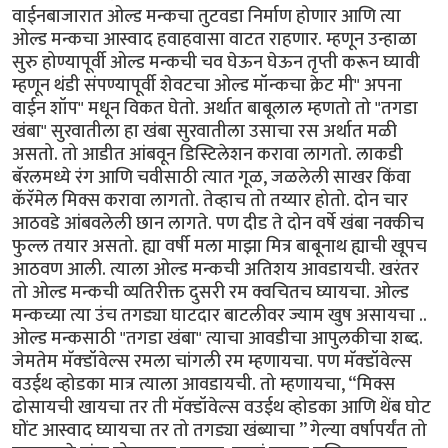
वाईनबाजारात ओल्ड मन्कचा तुटवडा निर्माण होणार आणि त्या
ओल्ड मन्कचा आस्वाद हवाहवासा वाटत राहणार. म्हणून उन्हाळा
सुरु होण्यापूर्वी ओल्ड मन्कची चव घेऊन घेऊन तृप्ती करून घ्यावी
म्हणून थंडी संपण्यापूर्वी शेवटचा ओल्ड मॉन्कचा क्रेट मी" अपना
वाईन शॉप" मधून विकत घेतो. अर्थात बाबूलाल म्हणतो तो "तगडा
खंबा" सुरवातीला हा खंबा सुरवातीला उसाचा रस अर्थात मळी
असतो. तो आडीत आंबवून डिस्टिलेशन करावा लागतो. लाकडी
बॅरलमध्ये रंग आणि चवीसाठी त्यात गूळ, जळलेली साखर किंवा
कॅरॅमेल मिक्स करावा लागतो. तेव्हाच तो तय्यार होतो. दोन चार
आठवडे आंबवलेली छान लागते. पण दीड ते दोन वर्षे खंबा नक्कीच
फुल्ल तयार असतो. ह्या वर्षी मला माझा मित्र बाबूनाथ ह्याची खूपच
आठवण आली. त्याला ओल्ड मन्कची अतिशय आवडायची. खरंतर
तो ओल्ड मन्कची व्यतिरीक्त दुसरी रम क्वचितच घ्यायचा. ओल्ड
मन्कच्या त्या उंच तगड्या घाटदार बाटलीवर ज्याम खुष असायचा ..
ओल्ड मन्कसाठी "तगडा खंबा" त्याचा आवडीचा आपुलकीचा शब्द.
जेमतेम मॅक्डॉवेल्स रमला चांगली रम म्हणायचा. पण मॅक्डॉवेल्स
वउईथ व्होडका मात्र त्याला आवडायची. तो म्हणायचा, “मिक्स
ढोसायची खायचा तर ती मॅक्डॉवेल्स वउईथ व्होडका आणि थेंब घोट
घोंट आस्वाद घ्यायचा तर तो तगड्या खंब्याचा ” गेल्या वर्षापर्यंत तो