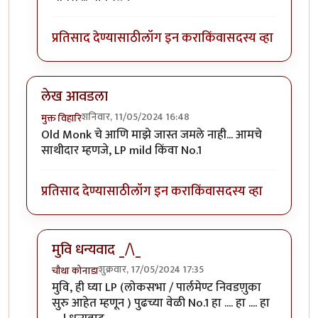
प्रतिसाद देण्यासाठी
लॉग इन करा
किंवा
सदस्य व्हा
लेख आवडला
शनिवार, 11/05/2024 16:48
मुक्त विहारि
Old Monk चे आणि माझे जास्त जमले नाही... आमचे
साथीदार म्हणजे, LP mild किंवा No.1
प्रतिसाद देण्यासाठी
लॉग इन करा
किंवा
सदस्य व्हा
मुवि धन्यवाद _/\_
शुक्रवार, 17/05/2024 17:35
चौथा कोनाडा
In reply to
लेख आवडला
by
मुक्त विहारि
मुवि, ही घ्या LP (लोकसभा / पार्लमेण्ट निवडणु़का
सुरु आहेत म्हणून ) पुढच्या वेळी No.1 हा .... हा .... हा