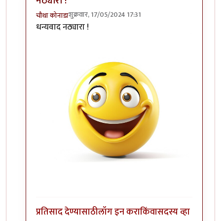
नठ्यारा !
शुक्रवार, 17/05/2024 17:31
चौथा कोनाडा
In reply to
फर्मास जमलंय
by
नठ्यारा
धन्यवाद नठ्यारा !
प्रतिसाद देण्यासाठी
लॉग इन करा
किंवा
सदस्य व्हा