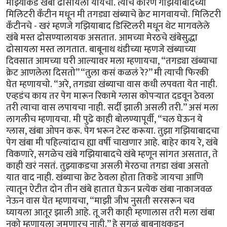
माझ्याकडे खंबा ढोसायला यायचा. त्याचं कारण गझियाबादच्या
मिलिटरी कँटीन मधून मी तगड्या खंब्याचे क्रेट मागवायचो. मिलिटरी
कँटीनचे - खरं म्हणजे गझियाबाद डिस्टिलरी मधून थेट मागवलेले
खंबे मस्त ढोसण्यालायक असतात. आमच्या मेरठचे खंबेसुद्धा
ढोसायला मस्त लागतात. बाबूनाथ थंडीच्या म्हणजे खंब्याच्या
दिवसात आमच्या घरी आल्यावर मला म्हणायचा, “तगड्या खंब्याचा
क्रेट आणलेला दिसतो” “तुला कसं कळलं रे?” मी त्याची फिरकी
घेत म्हणायचो. “अरे, तगड्या खंब्याचा वास कधी लपवता येत नाही.
एव्हडंच काय तर पेग मारून रिकामे ग्लास कोपऱ्यात दडवून ठेवला
तरी त्याचा वास लपायचा नाही. सर्दी झाली असली तरी.” असं मला
लागलीच म्हणायचा. मी पुढे काही बोलण्यापूर्वी, “चल घेऊन ये
ग्लास, खंबा ओपन करू. पेग भरून टेस्ट करूया. तुझा गझियाबादचा
पेग खंबा मी पहिल्यांदाच ह्या वर्षी चाखणार आहे. बाहेर काय रे, खंबे
विकणारे, सगळेच खंबे गझियाबादचे खंबे म्हणून सांगत असतात, ते
काही खरं नसतं. तुझ्याकडचा असली मेरठचा तगडा खंबा असतो
यात वाद नाही. खंब्याचा क्रेट ठेवला होता तिकडे जायचा आणि
त्यातून ऐटीत दोन तीन खंबे हातात घेऊन प्रत्येक खंबा नाकाजवळ
नेऊन वास घेत म्हणायचा, “माझी जीभ नुसती सरसरून चव
घ्यायला आतूर झाली आहे. तू जरी काही म्हणालास तरी मला खंबा
नको म्हणायला जमणारच नाही.” हे सगळं बाबूनाथकडून