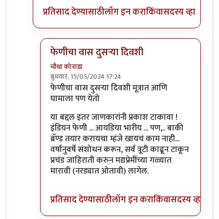
प्रतिसाद देण्यासाठी
लॉग इन करा
किंवा
सदस्य व्हा
फेणीचा वास दुसऱ्या दिवशी
चौथा कोनाडा
बुधवार, 15/05/2024 17:24
In reply to
"गोयेची "
by
चौकस२१२
फेणीचा वास दुसऱ्या दिवशी मूत्रात आणि
घामाला पण येतो
या बद्दल इतर जाणकारांनी प्रकाश टाकावा !
इंडियन फेणी ... आयडिया भारीय ... पण,.. बाकी
ब्रॅण्ड तयार करायचा म्हंजे खायचं काम नाही...
वर्षानुवर्षे संशोधन करून, सर्व त्रूटी काढून टाकून
प्रचंड जाहिराती करुन मद्यप्रेमींच्या गळ्यात
मारावी (नरड्यात ओतावी) लागेल.
प्रतिसाद देण्यासाठी
लॉग इन करा
किंवा
सदस्य व्हा