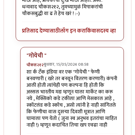
मोठा आहे, प्रत्येकाची दु:खं मोठी आहेत. असो.
धन्यवाद चौकस२१२, तुमच्यामुळं मिपाकरांची
चौकसबुद्धी वा ढ ते हेच खरं ! :-)
प्रतिसाद देण्यासाठी
लॉग इन करा
किंवा
सदस्य व्हा
"गोयेची "
बुधवार, 15/05/2024 08:58
चौकस२१२
In reply to
पश्चिम महाराष्ट्रात एवढी मळी
by
चौथा कोनाडा
शा र्क टॅंक इंडिया वर एक "गोयेची " फेणी
बनवणारी ( खरे तर बनवून वितरण करणारी) कंपनी
आली होती त्यांचेही पण कल्पना हि होती कि
अस्सल भारतीय मद्य म्हणून याला मार्केट का करू
नये , मेक्सिको कडे टकीला आणि मेसकाल आहे ,
स्कॉटलंड कडे स्कॉच , असो त्यांनी हे नाही सांगितले
कि फेणीचा वास दुसऱ्या दिवशी मूत्रात आणि
घामाला पण येतो ( जुना स्व अनुभव इतरांचा माहित
नाही !) म्हणून कदाचित तिचा खप एवढा नाही