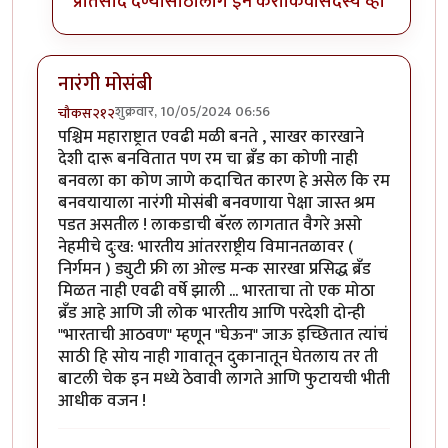
प्रतिसाद देण्यासाठी
लॉग इन करा
किंवा
सदस्य व्हा
नारंगी मोसंबी
शुक्रवार, 10/05/2024 06:56
चौकस२१२
पश्चिम महाराष्ट्रात एवढी मळी बनते , साखर कारखाने
देशी दारू बनवितात पण रम चा ब्रँड का कोणी नाही
बनवला का कोण जाणे कदाचित कारण हे असेल कि रम
बनवयायाला नारंगी मोसंबी बनवणाया पेक्षा जास्त श्रम
पडत असतील ! लाकडाची बॅरल लागतात वैगरे असो
नेहमीचे दुःख: भारतीय आंतरराष्ट्रीय विमानतळावर (
निर्गमन ) ड्युटी फ्री ला ओल्ड मन्क सारखा प्रसिद्ध ब्रँड
मिळत नाही एवढी वर्षे झाली ... भारताचा तो एक मोठा
ब्रँड आहे आणि जी लोक भारतीय आणि परदेशी दोन्ही
"भारताची आठवण" म्हणून "घेऊन" जाऊ इच्छितात त्यांचं
साठी हि सोय नाही गावातून दुकानातून घेतलाय तर ती
बाटली चेक इन मध्ये ठेवावी लागते आणि फुटायची भीती
आधीक वजन !