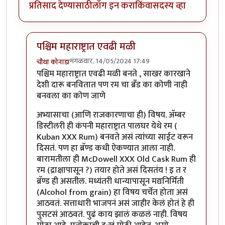
प्रतिसाद देण्यासाठी
लॉग इन करा
किंवा
सदस्य व्हा
पश्चिम महाराष्ट्रात एवढी मळी
मंगळवार, 14/05/2024 17:49
चौथा कोनाडा
In reply to
नारंगी मोसंबी
by
चौकस२१२
पश्चिम महाराष्ट्रात एवढी मळी बनते , साखर कारखाने
देशी दारू बनवितात पण रम चा ब्रँड का कोणी नाही
बनवला का कोण जाणे
अभ्यासाचा (आणि राजकारणाचा ही) विषय. अ‍ॅम्बर
डिस्टीलरी ही कंपनी महाराष्ट्रात पालघर येथे रम (
Kuban XXX Rum) बनवते असं त्यांच्या साईट वरून
दिसतं. पण हा ब्रॅण्ड कधी ऐकण्यात आला नाही.
बारामतीला ही McDowell XXX Old Cask Rum ही
रम (द्राक्षापासून ?) तयार होते असं दिसतंय ! इ त र
ब्रॅण्ड ही असतील. मध्यंतरी धान्यापासून मद्यनिर्मिती
(Alcohol from grain) हा विषय चर्चेत होता असं
आठवतं. सत्ताधारी भाजपनं असं जाहीर केलं होतं हे ही
पुसटसं आठवतं. पुढं काय झालं कळलं नाही. विषय