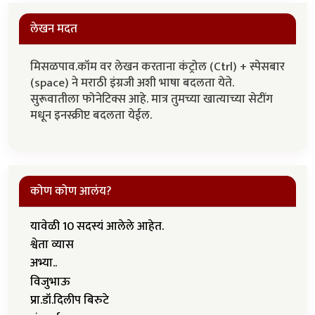
लेखन मदत
मिसळपाव.कॉम वर लेखन करताना कंट्रोल (Ctrl) + स्पेसबार
(space) ने मराठी इंग्रजी अशी भाषा बदलता येते.
सुरूवातीला फोनेटिक्स आहे. मात्र तुमच्या खात्याच्या सेटींग
मधून इनस्क्रीप्ट बदलता येईल.
कोण कोण आलंय?
यावेळी 10 सदस्यं आलेले आहेत.
श्वेता व्यास
अभ्या..
विजुभाऊ
प्रा.डॉ.दिलीप बिरुटे