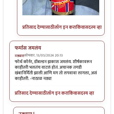
प्रतिसाद देण्यासाठी
लॉग इन करा
किंवा
सदस्य व्हा
फर्मास जमलंय
सोमवार, 13/05/2024 20:13
नठ्यारा
फोर्थ कॉर्नर, डोंबल्डन झकास जमलंय. शीर्षकावरून
काहीतरी भलतंच वाटलं होतं. अचानक तगडी
खंबानिर्मिती झाली आणि मग तो लपवावा लागला, असं
काहीतरी. -नाठाळ नठ्या
प्रतिसाद देण्यासाठी
लॉग इन करा
किंवा
सदस्य व्हा