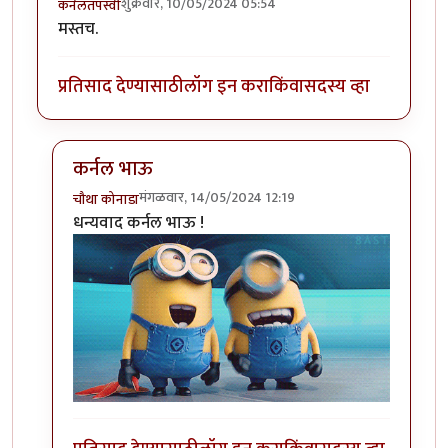
शुक्रवार, 10/05/2024 05:54
कर्नलतपस्वी
मस्तच.
प्रतिसाद देण्यासाठी
लॉग इन करा
किंवा
सदस्य व्हा
कर्नल भाऊ
मंगळवार, 14/05/2024 12:19
चौथा कोनाडा
In reply to
चौको का हेलीकॉप्टर शाॅट.....
by
कर्नलतपस्वी
धन्यवाद कर्नल भाऊ !