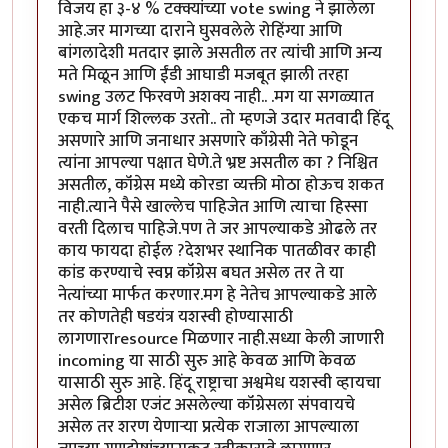
विजय हा ३-४ % टक्क्यांच्या vote swing ने झालेला
आहे.जर मागच्या दाराने घुसवलेले रोहिंग्या आणि
बांगलादेशी मतदार झाले असतील तर त्यांची आणि अन्य
मते मिळून आणि ईंडी आघाडी मजबूत झाली तरहा
swing उलट फिरवणे अशक्य नाही.. .मग या सगळ्यात
एकच मार्ग शिल्लक उरतो.. तो म्हणजे उदार मतवादी हिंदू
असणारे आणि जनाधार असणारे काँग्रेसी नेते फोडून
त्यांना आपल्या पक्षात घेणे.ते भ्रष्ट असतील का ? निश्चित
असतील, कॉंग्रेस मध्ये कोरडा व्यक्ती मोठा होऊच शकत
नाही.त्याने पैसे खाल्लेच पाहिजेत आणि त्याचा हिस्सा
वरती दिलाच पाहिजे.पण ते जर आपल्याकडे ओढले तर
काय फायदा होईल ?देशभर स्थानिक पातळीवर काही
कांड करण्याचे स्वप्न कॉंग्रेस बघत असेल तर ते या
नेत्यांच्या मार्फत करणार.मग हे नेतेच आपल्याकडे आले
तर कोणतेही षडयंत्र यशस्वी होण्यासाठी
लागणाराresource मिळणार नाही.सध्या केली जाणारी
incoming या साठी सुरु आहे केवळ आणि केवळ
यासाठी सुरु आहे. हिंदू राष्ट्राचा अश्वमेध यशस्वी व्हायचा
असेल ब्रिटीश एजंट असलेल्या कॉंग्रेसला संपवायचे
असेल तर शरण येणाऱ्या प्रत्येक राजाला आपल्याला