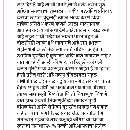
स्पष्ट दिसते आहे.त्याची पावले,त्याचे वर्तन तसेच सुरु
आहे.या सगळ्याचा तुम्हाला राजकीय पद्धतीनेच प्रतिवाद
करावा लागतो.चुकूनही त्याला अटक करणे किंवा
यात्रेला प्रतिरोध करणे म्हणजे त्याला भावनात्मक
आवाहन करण्याची संधी देणे आहे.कॉंग्रेस चा खेळ स्पष्ट
आहे.राहुल गांधी परदेशात जाऊन भारताबद्दल जे
बोलतोयते त्याला इथे घडवायचे आहे.उद्या इथल्या
रोहीन्ग्यांनी दंगली पेटवल्या तर ते रोहिंग्या आहेत का
स्थानिक मुस्लीम हे कुणाला आणि कसे कळणार आहे ?
यात प्राणहानी झाली की भारतात हिंदू लोक दंगली
करून मुस्लिमांचा वंशसंहार करणार आहेत हे मी म्हणत
होतो तसेच घडते आहे म्हणून बोंबलायला राहुल
गांधीमोकळा...हे सगळे घडू द्यायचे नसेल तर काय करता
येईल ?राहुल गांधी ला अटक करा.पण याचा परिणाम
त्याला सहानुभूती मिळणे आणि तो निवडणूक जिंकणे
यात होऊ शकतो..निवडणुकीच्या तोंडावर तुम्ही
बांगलादेशी आणि रोहिंग्या घुसखोर हाकलू पण शकत
नाहीत..त्याचा पण विरुद्ध प्रचार होऊ शकतो.आणि
सगळ्यात महत्वाचे तथ्य अजूनही कॉंग्रेस या पक्षाचा
स्वतःचा जनाधार२५ % नक्की आहे.भाजपाचा प्रत्येक