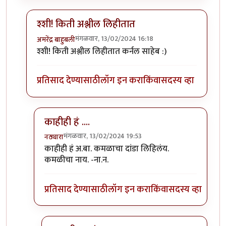
श्शी! किती अश्लील लिहीतात
मंगळवार, 13/02/2024 16:18
अमरेंद्र बाहुबली
In reply to
चारोळी आमची बी....
by
कर्नलतपस्वी
श्शी! किती अश्लील लिहीतात कर्नल साहेब :)
प्रतिसाद देण्यासाठी
लॉग इन करा
किंवा
सदस्य व्हा
काहीही हं ....
मंगळवार, 13/02/2024 19:53
नठ्यारा
In reply to
श्शी! किती अश्लील लिहीतात
by
अमरेंद्र बाहुबली
काहीही हं अ.बा. कमळाचा दांडा लिहिलंय.
कमळीचा नाय. -ना.न.
प्रतिसाद देण्यासाठी
लॉग इन करा
किंवा
सदस्य व्हा