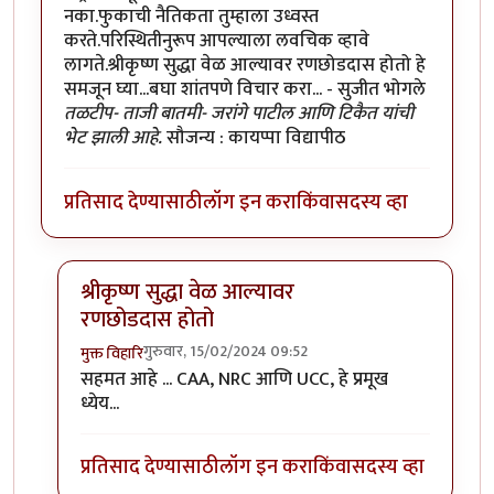
नका.फुकाची नैतिकता तुम्हाला उध्वस्त
करते.परिस्थितीनुरूप आपल्याला लवचिक व्हावे
लागते.श्रीकृष्ण सुद्धा वेळ आल्यावर रणछोडदास होतो हे
समजून घ्या...बघा शांतपणे विचार करा... - सुजीत भोगले
तळटीप- ताजी बातमी- जरांगे पाटील आणि टिकैत यांची
भेट झाली आहे.
सौजन्य : कायप्पा विद्यापीठ
प्रतिसाद देण्यासाठी
लॉग इन करा
किंवा
सदस्य व्हा
श्रीकृष्ण सुद्धा वेळ आल्यावर
रणछोडदास होतो
गुरुवार, 15/02/2024 09:52
मुक्त विहारि
In reply to
हा .... हा .... हा .... !
by
चौथा कोनाडा
सहमत आहे ... CAA, NRC आणि UCC, हे प्रमूख
ध्येय...
प्रतिसाद देण्यासाठी
लॉग इन करा
किंवा
सदस्य व्हा