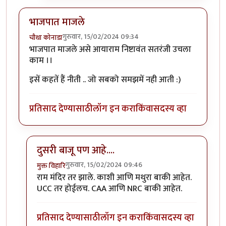
भाजपात माजले
गुरुवार, 15/02/2024 09:34
चौथा कोनाडा
भाजपात माजले असे आयाराम निष्टावंत सतरंजी उचला
काम ।।
इसें कहतें हैं नीती .. जो सबको समझमें नही आती :)
प्रतिसाद देण्यासाठी
लॉग इन करा
किंवा
सदस्य व्हा
दुसरी बाजू पण आहे....
गुरुवार, 15/02/2024 09:46
मुक्त विहारि
In reply to
भाजपात माजले
by
चौथा कोनाडा
राम मंदिर तर झाले. काशी आणि मथुरा बाकी आहेत.
UCC तर होईलच. CAA आणि NRC बाकी आहेत.
प्रतिसाद देण्यासाठी
लॉग इन करा
किंवा
सदस्य व्हा