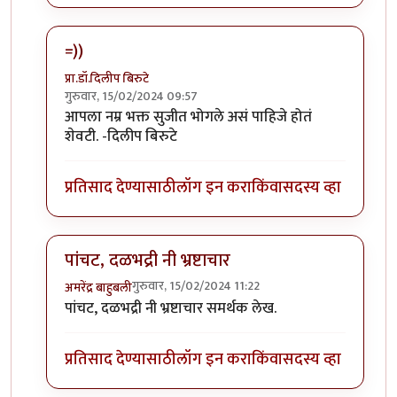
=))
प्रा.डॉ.दिलीप बिरुटे
गुरुवार, 15/02/2024 09:57
In reply to
हा .... हा .... हा .... !
by
चौथा कोनाडा
आपला नम्र भक्त सुजीत भोगले असं पाहिजे होतं
शेवटी. -दिलीप बिरुटे
प्रतिसाद देण्यासाठी
लॉग इन करा
किंवा
सदस्य व्हा
पांचट, दळभद्री नी भ्रष्टाचार
गुरुवार, 15/02/2024 11:22
अमरेंद्र बाहुबली
In reply to
हा .... हा .... हा .... !
by
चौथा कोनाडा
पांचट, दळभद्री नी भ्रष्टाचार समर्थक लेख.
प्रतिसाद देण्यासाठी
लॉग इन करा
किंवा
सदस्य व्हा