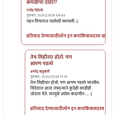
कमळीचा दांडा??
राजेंद्र मेहेंदळे
गुरुवार, 15/02/2024 09:45
In reply to
काहीही हं ....
by
नठ्यारा
गहन विचारात पडलेली स्मायली :)
प्रतिसाद देण्यासाठी
लॉग इन करा
किंवा
सदस्य व्हा
तेच लिहीनार होतो. पण
आपण पडलो
अमरेंद्र बाहुबली
गुरुवार, 15/02/2024 11:19
In reply to
कमळीचा दांडा??
by
राजेंद्र मेहेंदळे
तेच लिहीनार होतो. पण आपण पडलो भारतीय.
विदेशात आता तंत्रद्न्याने कुठेही काहीही
जोडता येते. त्यामुळे असेल कदाचीत … :)
प्रतिसाद देण्यासाठी
लॉग इन करा
किंवा
सदस्य व्हा