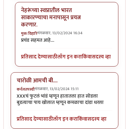
नेहरूंच्या स्वप्नातील भारत
साकारण्याचा मनापासून प्रयत्न
करणार.
मंगळवार, 13/02/2024 16:34
मुक्त विहारि
In reply to
सगळे भ्रष्टाचारी लोक भाजपामधे
by
अहिरावण
प्रचंड सहमत आहे....
प्रतिसाद देण्यासाठी
लॉग इन करा
किंवा
सदस्य व्हा
चारोळी आमची बी....
मंगळवार, 13/02/2024 15:11
कर्नलतपस्वी
XXXचं फुटलं भांडं म्हणून हातातला हात सोडला
बुडत्याचा पाय खोलात म्हणून कमळाचा दांडा धरला
प्रतिसाद देण्यासाठी
लॉग इन करा
किंवा
सदस्य व्हा