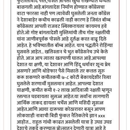
फुटीरतावाद पेरत,पोसत आपली खुर्ची राखण्यात धन्यता
बाळगली आहे.बांगलादेश निर्माण होण्यात कॉंग्रेसचा
वाटा फारसा नाही पण त्यावेळी घुसलेली जनता कॉंग्रेस
ने देशाबाहेर कधीच काढली नाही कारण हे जिवंत बॉम्ब
कॉंग्रेसला आपली राजवट स्थिरकरायला कायमच हवे
होते.जो गोष्ट बांगलादेशी मुस्लिमांची तीच गोष्ट नक्षलींची
यांना जाणीवपूर्वक पोसले आहे दुर्लक्ष करत वाढू दिले
आहेत. हे भविष्यातील बॉम्ब आहेत. याच पद्धतीने रोहिंग्या
घुसवले आहेत... खलिस्तान चे भुत कॉंग्रेसनेच उभे केले
होते. आज आप त्याला खतपाणी घालत आहे.आपल्या
देशात या क्षणी, या देशावर आणि हिंदू धर्मावर शून्य प्रेम
असणारे आणि थोडेफार पैसे मिळाले तर कत्तल सुरु
करू शकणारे कमीतकमी ७-८ कोटी बेकायदेशीर रित्या
घुसलेले शरणार्थी मुसलमान आहेत. आपल्या देशात
याक्षणी, कमीत कमी १-२ लाख आदिवासी नक्षली म्हणून
रक्तपात घडवायला सुसज्ज आहेत.या सर्वांना लागणारी
आर्थिक ताकद द्यायला चर्चेस आणि मशिदी सुसज्ज
आहेत.आणि अश्या दारूच्या कोठारावर बसून आपण
लोकशाही नावाची बिडी फुंकत नैतिकतेचे ज्ञान xxx
आहोत... राहुल गांधी काढत असलेली यात्रा हे उघड उघड
देशाचे तुकडे करण्यास प्रोत्साहन देणारी यात्रा आहे हे