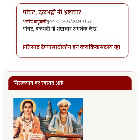
पांचट, दळभद्री नी भ्रष्टाचार
गुरुवार, 15/02/2024 11:22
अमरेंद्र बाहुबली
In reply to
हा .... हा .... हा .... !
by
चौथा कोनाडा
पांचट, दळभद्री नी भ्रष्टाचार समर्थक लेख.
प्रतिसाद देण्यासाठी
लॉग इन करा
किंवा
सदस्य व्हा
मिसळपाव वर स्वागत आहे.