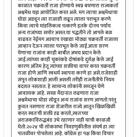
काळात चक्रवर्ती राजा होण्याचे स्वप्न बघणारा राज्यकर्ता
अश्वमेध यज्ञ आयोजित करत असे. मग त्याचा अश्वमेधाचा
घोडा अडवून त्या राजाशी लढून त्याला पराभूत करणे
किंवा त्याचे मांडलिकत्व पत्करणे इतके दोनच पर्याय
अन्य राजांच्या समोर असत.या पद्धतीने तो आपले बळ
वाढवत नेईमग अश्याच एखाद्या मोठ्या चक्रवर्ती राजाला
आव्हान देऊन त्याला पराभूत केले जाई.आता शरण
येणाऱ्या राजांना काही बाबीत अभय प्रदान केले
जाई.त्यांच्या काही चुकांकडे दोषांकडे दुर्लक्ष केले जाई
कारण अंतिम हेतू त्यांच्या शक्तीचा वापर करत चक्रवर्ती
राजा होणे आणि स्वधर्म स्थापना करणे हा असे.राजेशाही
संपून लोकशाही आली असली तरीही राजनीतीचे नियम
बदलत नसतात. हे सामान्य लोकांनी समजून घेणे
आवश्यक आहे. सरळ मैदानात लढणारा राजा
अश्वमेधाचा घोडा सोडून अन्य राजांना शरण आणतो.परंतु
कुवत नसणारा राजा शेजारील राज्ये आतून खिळखिळी
करत स्वतःची शक्ती दृढ करतो,स्वतःच्या
अराजकाविरुद्धबंड उभे रहाणार नाही याची काळजी
घेतो.२०२४ ची लोकसभा निवडणुकीतील संघर्ष हा त्या
पातळीवर पोचलेला आहे. कॉंग्रेस हा पक्ष किंवा विचार