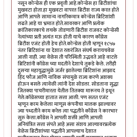
नसून कोन्ग्रेस ही एक प्रवृत्ती आहे.कोन्ग्रेस हा ब्रिटीशांचा
मुखवटा होता.हा मुखवटा वापरत ब्रिटीश राज्य करत होते
आणि आपले सामान्य नागरिकमात्र कोन्ग्रेस ब्रिटिशांशी
लढते आहे या भ्रमात होते.सावरकर आणि प्रत्येक
क्रांतिकारकाचे लचके तोडणारी ब्रिटीश राजवट कोन्ग्रेसी
नेत्यांच्या प्रती अत्यंत मऊ होती याचे कारण कॉंग्रेस
ब्रिटीश एजंट होती हेच होते.कोन्ग्रेस होती म्हणून १८५७
नंतर ब्रिटिशांना या देशात रक्तरंजित संघर्ष करायचवेळ
आली नाही. ज्या वेळेस ती परिस्थिती उद्भवते आहे वाटले
ब्रिटिशांनी कॉंग्रेस च्या मदतीने देशाचे तुकडे केले. तरीही
दुसऱ्या महायुद्धामुळे जर्जर झालेल्या ब्रिटिशांना आझाद
हिंद फौज आणि नाविक संपामुळे राज्य करणे अशक्य
होऊन बसले त्यावेळी त्यांनी देश सोडला. सोडताना सुद्धा
जितक्या पाचरीमारता येतील तितक्या मारूनच ते इथून
गेले.कॉंग्रेसच्या हातात सत्ता आली. पण सतत एजंट
म्हणून काम केलेला माणूस कंपनीचा मालक झाल्यावर
ज्या पध्दतीने काम करेल त्या पद्धतीने कॉंग्रेस ने कारभार
सुरु केला.कॉंग्रेस ने आपली शक्ती आणि आपली
अनियंत्रित सत्ता संपते आहे असा संशय आल्यावरप्रत्येक
वेळेस ब्रिटीशांच्या पद्धतीने आपल्याच देशात