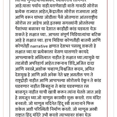
त्याच्या गुणदोषांच्यासकट स्वीकारावे लागणार
आहे.याला पर्याय नाही.घराणेशाही वाले गावठी सोरोस
प्रत्येक राज्यात आहेत,केंद्रातील सोरोस राजमाता आहे
आणि वरून यांच्या जोडीला पैसे ओतणारा आंतरराष्ट्रीय
सोरोस तर आहेच आहे.इतक्या सगळ्यांनी ओतलेल्या
पैशांच्या बळावर या देशात काहीही कांड घडवता येऊ
शकते हे लक्षात घ्या.. आपला संपूर्ण मिडियात्यांचा बटिक
आहे हे लक्षात घ्या. हाच मिडिया कोणतीही बातमी आणि
कोणतेही narrative क्षणात देशभर पसरवू शकतो हे
लक्षात घ्या.या प्रत्येकाला वेसण घालणारे कायदे
आपल्याकडे अस्तित्वात नाहीत हे लक्षात घ्या.त्यामुळे या
तडजोडी अपरिहार्य आहेत.एकनाथ शिंदे,अजित दादा
आणि नवरत्ने,अशोक चव्हाण,विश्वजित कदम, अमित
देशमुख हे आणि असे अनेक नेते भ्रष्ट असतील पण ते
राष्ट्रद्रोही नाहीत आणि आपापल्या सोरोसचे ऐकून ते कांड
घडवणार नाहीत किंबहुना ते कांड घडवण्यात रस
बाळगून नाहीत याची खात्री करून त्यांना घेतले जात आहे
हे समजून घ्या.जो माणूस काश्मीर मुक्त करतो. राम मंदिर
बनवतो. जो माणूस मदिनेत हिंदू स्त्री सन्मानाने फिरू
शकेल अशी परिस्थिती निर्माण करतो. जो माणूस अरबी
राष्ट्रात हिंदू मंदिरे उभी करतो त्याच्यावर शंका घेऊ