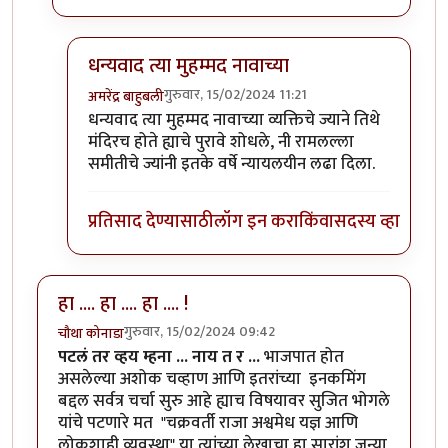
धन्यवाद त्या मुहम्मद नावाच्या
गुरुवार, 15/02/2024 11:21
अमरेंद्र बाहुबली
In reply to
दुसरी बाजू पण आहे....
by
मुक्त विहारि
धन्यवाद त्या मुहम्मद नावाच्या व्यक्तिचे ज्याने तिथे
मंदिरच होते ह्याचे पुरावे शोधले, नी रामलल्ला
समीतीचे ज्यांनी इतके वर्षे न्यायलयीन लढा दिला.
प्रतिसाद देण्यासाठी
लॉग इन करा
किंवा
सदस्य व्हा
हा .... हा .... हा .... !
गुरुवार, 15/02/2024 09:42
चौथा कोनाडा
पटलं तर व्हय म्हना ... नाय त र ...
भाजपात होत
असलेल्या अशोक चव्हाण आणि इतरांच्या इनकमिंग
बद्दल सर्वत्र चर्चा सुरु आहे ह्याच विषयावर सुजित भोगले
यांचे पटणारे मत "चक्रवर्ती राजा अश्वमेध यज्ञ आणि
लोकशाही व्यवस्था" या त्यांच्या लेखाचा हा सारांश जुन्या