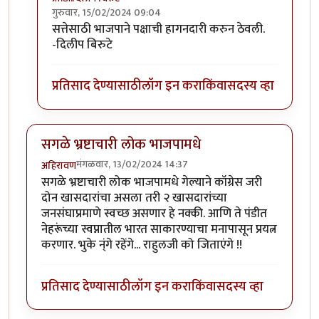
गुरुवार, 15/02/2024 09:04
In reply to
काॅंग्रेस स्वच्छ.
by
अमरेंद्र बाहुबली
सत्तेसाठी भाजपाने पक्षाची हागनदारी करुन ठेवली.
-दिलीप बिरुटे
प्रतिसाद देण्यासाठी
लॉग इन करा
किंवा
सदस्य व्हा
सगळे भ्रष्टाचारी लोक भाजपामधे
मंगळवार, 13/02/2024 14:37
अहिरावण
सगळे भ्रष्टाचारी लोक भाजपामधे गेल्याने कॉग्रेस जरी
दोन खासदारांचा असला तरी २ खासदारांच्या
जनसंघाप्रमाणे स्वच्छ असणार हे नक्की. आणि ते पंडीत
नेहरूंच्या स्वप्नातील भारत साकारण्याचा मनापासून प्रयत्न
करणार. भुके न्ंगे रहेंगे... राहुलजी को जिताएंगे !!
प्रतिसाद देण्यासाठी
लॉग इन करा
किंवा
सदस्य व्हा