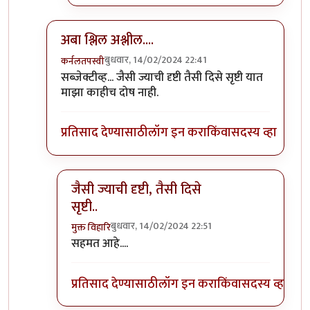
अबा श्लिल अश्लील....
बुधवार, 14/02/2024 22:41
कर्नलतपस्वी
In reply to
श्शी! किती अश्लील लिहीतात
by
अमरेंद्र बाहुबली
सब्जेक्टीव्ह... जैसी ज्याची दृष्टी तैसी दिसे सृष्टी यात
माझा काहीच दोष नाही.
प्रतिसाद देण्यासाठी
लॉग इन करा
किंवा
सदस्य व्हा
जैसी ज्याची दृष्टी, तैसी दिसे
सृष्टी..
बुधवार, 14/02/2024 22:51
मुक्त विहारि
In reply to
अबा श्लिल अश्लील....
by
कर्नलतपस्वी
सहमत आहे....
प्रतिसाद देण्यासाठी
लॉग इन करा
किंवा
सदस्य व्हा