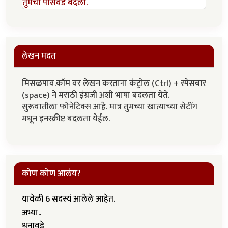
तुमचा पासवर्ड बदला.
लेखन मदत
मिसळपाव.कॉम वर लेखन करताना कंट्रोल (Ctrl) + स्पेसबार
(space) ने मराठी इंग्रजी अशी भाषा बदलता येते.
सुरूवातीला फोनेटिक्स आहे. मात्र तुमच्या खात्याच्या सेटींग
मधून इनस्क्रीप्ट बदलता येईल.
कोण कोण आलंय?
यावेळी 6 सदस्यं आलेले आहेत.
अभ्या..
धनावडे