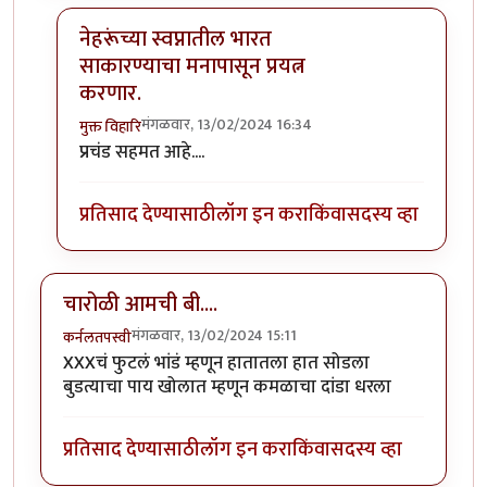
नेहरूंच्या स्वप्नातील भारत
साकारण्याचा मनापासून प्रयत्न
करणार.
मंगळवार, 13/02/2024 16:34
मुक्त विहारि
In reply to
सगळे भ्रष्टाचारी लोक भाजपामधे
by
अहिरावण
प्रचंड सहमत आहे....
प्रतिसाद देण्यासाठी
लॉग इन करा
किंवा
सदस्य व्हा
चारोळी आमची बी....
मंगळवार, 13/02/2024 15:11
कर्नलतपस्वी
XXXचं फुटलं भांडं म्हणून हातातला हात सोडला
बुडत्याचा पाय खोलात म्हणून कमळाचा दांडा धरला
प्रतिसाद देण्यासाठी
लॉग इन करा
किंवा
सदस्य व्हा