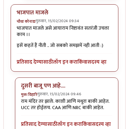
भाजपात माजले
गुरुवार, 15/02/2024 09:34
चौथा कोनाडा
भाजपात माजले असे आयाराम निष्टावंत सतरंजी उचला
काम ।।
इसें कहतें हैं नीती .. जो सबको समझमें नही आती :)
प्रतिसाद देण्यासाठी
लॉग इन करा
किंवा
सदस्य व्हा
दुसरी बाजू पण आहे....
गुरुवार, 15/02/2024 09:46
मुक्त विहारि
In reply to
भाजपात माजले
by
चौथा कोनाडा
राम मंदिर तर झाले. काशी आणि मथुरा बाकी आहेत.
UCC तर होईलच. CAA आणि NRC बाकी आहेत.
प्रतिसाद देण्यासाठी
लॉग इन करा
किंवा
सदस्य व्हा