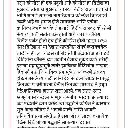
नसून कोन्ग्रेस ही एक प्रवृत्ती आहे.कोन्ग्रेस हा ब्रिटीशांचा
मुखवटा होता.हा मुखवटा वापरत ब्रिटीश राज्य करत होते
आणि आपले सामान्य नागरिकमात्र कोन्ग्रेस ब्रिटिशांशी
लढते आहे या भ्रमात होते.सावरकर आणि प्रत्येक
क्रांतिकारकाचे लचके तोडणारी ब्रिटीश राजवट कोन्ग्रेसी
नेत्यांच्या प्रती अत्यंत मऊ होती याचे कारण कॉंग्रेस
ब्रिटीश एजंट होती हेच होते.कोन्ग्रेस होती म्हणून १८५७
नंतर ब्रिटिशांना या देशात रक्तरंजित संघर्ष करायचवेळ
आली नाही. ज्या वेळेस ती परिस्थिती उद्भवते आहे वाटले
ब्रिटिशांनी कॉंग्रेस च्या मदतीने देशाचे तुकडे केले. तरीही
दुसऱ्या महायुद्धामुळे जर्जर झालेल्या ब्रिटिशांना आझाद
हिंद फौज आणि नाविक संपामुळे राज्य करणे अशक्य
होऊन बसले त्यावेळी त्यांनी देश सोडला. सोडताना सुद्धा
जितक्या पाचरीमारता येतील तितक्या मारूनच ते इथून
गेले.कॉंग्रेसच्या हातात सत्ता आली. पण सतत एजंट
म्हणून काम केलेला माणूस कंपनीचा मालक झाल्यावर
ज्या पध्दतीने काम करेल त्या पद्धतीने कॉंग्रेस ने कारभार
सुरु केला.कॉंग्रेस ने आपली शक्ती आणि आपली
अनियंत्रित सत्ता संपते आहे असा संशय आल्यावरप्रत्येक
वेळेस ब्रिटीशांच्या पद्धतीने आपल्याच देशात