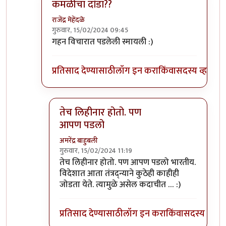
कमळीचा दांडा??
राजेंद्र मेहेंदळे
गुरुवार, 15/02/2024 09:45
In reply to
काहीही हं ....
by
नठ्यारा
गहन विचारात पडलेली स्मायली :)
प्रतिसाद देण्यासाठी
लॉग इन करा
किंवा
सदस्य व्हा
तेच लिहीनार होतो. पण
आपण पडलो
अमरेंद्र बाहुबली
गुरुवार, 15/02/2024 11:19
In reply to
कमळीचा दांडा??
by
राजेंद्र मेहेंदळे
तेच लिहीनार होतो. पण आपण पडलो भारतीय.
विदेशात आता तंत्रद्न्याने कुठेही काहीही
जोडता येते. त्यामुळे असेल कदाचीत … :)
प्रतिसाद देण्यासाठी
लॉग इन करा
किंवा
सदस्य व्हा