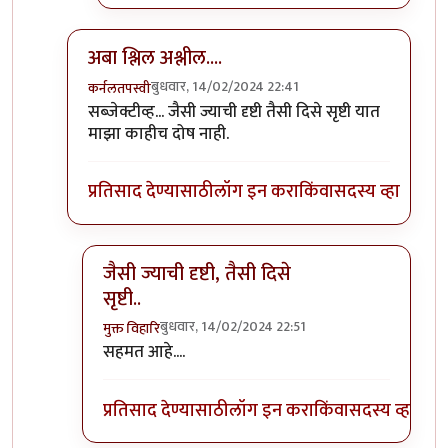
अबा श्लिल अश्लील....
बुधवार, 14/02/2024 22:41
कर्नलतपस्वी
In reply to
श्शी! किती अश्लील लिहीतात
by
अमरेंद्र बाहुबली
सब्जेक्टीव्ह... जैसी ज्याची दृष्टी तैसी दिसे सृष्टी यात
माझा काहीच दोष नाही.
प्रतिसाद देण्यासाठी
लॉग इन करा
किंवा
सदस्य व्हा
जैसी ज्याची दृष्टी, तैसी दिसे
सृष्टी..
बुधवार, 14/02/2024 22:51
मुक्त विहारि
In reply to
अबा श्लिल अश्लील....
by
कर्नलतपस्वी
सहमत आहे....
प्रतिसाद देण्यासाठी
लॉग इन करा
किंवा
सदस्य व्हा