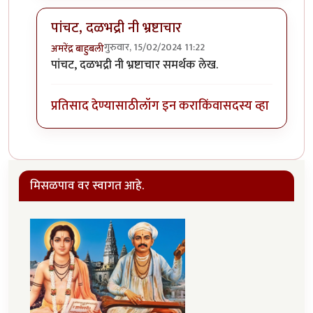
पांचट, दळभद्री नी भ्रष्टाचार
गुरुवार, 15/02/2024 11:22
अमरेंद्र बाहुबली
In reply to
हा .... हा .... हा .... !
by
चौथा कोनाडा
पांचट, दळभद्री नी भ्रष्टाचार समर्थक लेख.
प्रतिसाद देण्यासाठी
लॉग इन करा
किंवा
सदस्य व्हा
मिसळपाव वर स्वागत आहे.