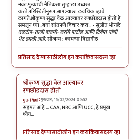
नका.फुकाची नैतिकता तुम्हाला उध्वस्त
करते.परिस्थितीनुरूप आपल्याला लवचिक व्हावे
लागते.श्रीकृष्ण सुद्धा वेळ आल्यावर रणछोडदास होतो हे
समजून घ्या...बघा शांतपणे विचार करा... - सुजीत भोगले
तळटीप- ताजी बातमी- जरांगे पाटील आणि टिकैत यांची
भेट झाली आहे.
सौजन्य : कायप्पा विद्यापीठ
प्रतिसाद देण्यासाठी
लॉग इन करा
किंवा
सदस्य व्हा
श्रीकृष्ण सुद्धा वेळ आल्यावर
रणछोडदास होतो
गुरुवार, 15/02/2024 09:52
मुक्त विहारि
In reply to
हा .... हा .... हा .... !
by
चौथा कोनाडा
सहमत आहे ... CAA, NRC आणि UCC, हे प्रमूख
ध्येय...
प्रतिसाद देण्यासाठी
लॉग इन करा
किंवा
सदस्य व्हा