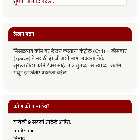
तुमचा पासवर्ड बदला.
लेखन मदत
मिसळपाव.कॉम वर लेखन करताना कंट्रोल (Ctrl) + स्पेसबार
(space) ने मराठी इंग्रजी अशी भाषा बदलता येते.
सुरूवातीला फोनेटिक्स आहे. मात्र तुमच्या खात्याच्या सेटींग
मधून इनस्क्रीप्ट बदलता येईल.
कोण कोण आलंय?
यावेळी 9 सदस्यं आलेले आहेत.
amitshar
निनाद