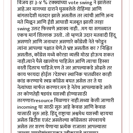
विजय हा ३-४ % टक्क्यांच्या vote swing ने झालेला
आहे.जर मागच्या दाराने घुसवलेले रोहिंग्या आणि
बांगलादेशी मतदार झाले असतील तर त्यांची आणि अन्य
मते मिळून आणि ईंडी आघाडी मजबूत झाली तरहा
swing उलट फिरवणे अशक्य नाही.. .मग या सगळ्यात
एकच मार्ग शिल्लक उरतो.. तो म्हणजे उदार मतवादी हिंदू
असणारे आणि जनाधार असणारे काँग्रेसी नेते फोडून
त्यांना आपल्या पक्षात घेणे.ते भ्रष्ट असतील का ? निश्चित
असतील, कॉंग्रेस मध्ये कोरडा व्यक्ती मोठा होऊच शकत
नाही.त्याने पैसे खाल्लेच पाहिजेत आणि त्याचा हिस्सा
वरती दिलाच पाहिजे.पण ते जर आपल्याकडे ओढले तर
काय फायदा होईल ?देशभर स्थानिक पातळीवर काही
कांड करण्याचे स्वप्न कॉंग्रेस बघत असेल तर ते या
नेत्यांच्या मार्फत करणार.मग हे नेतेच आपल्याकडे आले
तर कोणतेही षडयंत्र यशस्वी होण्यासाठी
लागणाराresource मिळणार नाही.सध्या केली जाणारी
incoming या साठी सुरु आहे केवळ आणि केवळ
यासाठी सुरु आहे. हिंदू राष्ट्राचा अश्वमेध यशस्वी व्हायचा
असेल ब्रिटीश एजंट असलेल्या कॉंग्रेसला संपवायचे
असेल तर शरण येणाऱ्या प्रत्येक राजाला आपल्याला