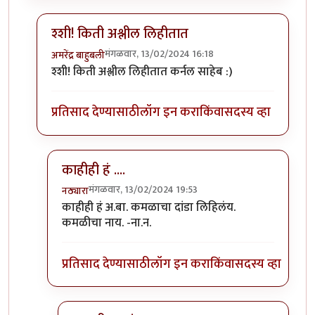
श्शी! किती अश्लील लिहीतात
मंगळवार, 13/02/2024 16:18
अमरेंद्र बाहुबली
In reply to
चारोळी आमची बी....
by
कर्नलतपस्वी
श्शी! किती अश्लील लिहीतात कर्नल साहेब :)
प्रतिसाद देण्यासाठी
लॉग इन करा
किंवा
सदस्य व्हा
काहीही हं ....
मंगळवार, 13/02/2024 19:53
नठ्यारा
In reply to
श्शी! किती अश्लील लिहीतात
by
अमरेंद्र बाहुबली
काहीही हं अ.बा. कमळाचा दांडा लिहिलंय.
कमळीचा नाय. -ना.न.
प्रतिसाद देण्यासाठी
लॉग इन करा
किंवा
सदस्य व्हा