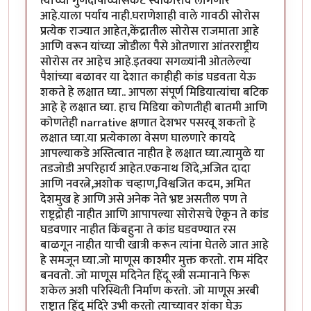
त्याच्या गुणदोषांच्यासकट स्वीकारावे लागणार
आहे.याला पर्याय नाही.घराणेशाही वाले गावठी सोरोस
प्रत्येक राज्यात आहेत,केंद्रातील सोरोस राजमाता आहे
आणि वरून यांच्या जोडीला पैसे ओतणारा आंतरराष्ट्रीय
सोरोस तर आहेच आहे.इतक्या सगळ्यांनी ओतलेल्या
पैशांच्या बळावर या देशात काहीही कांड घडवता येऊ
शकते हे लक्षात घ्या.. आपला संपूर्ण मिडियात्यांचा बटिक
आहे हे लक्षात घ्या. हाच मिडिया कोणतीही बातमी आणि
कोणतेही narrative क्षणात देशभर पसरवू शकतो हे
लक्षात घ्या.या प्रत्येकाला वेसण घालणारे कायदे
आपल्याकडे अस्तित्वात नाहीत हे लक्षात घ्या.त्यामुळे या
तडजोडी अपरिहार्य आहेत.एकनाथ शिंदे,अजित दादा
आणि नवरत्ने,अशोक चव्हाण,विश्वजित कदम, अमित
देशमुख हे आणि असे अनेक नेते भ्रष्ट असतील पण ते
राष्ट्रद्रोही नाहीत आणि आपापल्या सोरोसचे ऐकून ते कांड
घडवणार नाहीत किंबहुना ते कांड घडवण्यात रस
बाळगून नाहीत याची खात्री करून त्यांना घेतले जात आहे
हे समजून घ्या.जो माणूस काश्मीर मुक्त करतो. राम मंदिर
बनवतो. जो माणूस मदिनेत हिंदू स्त्री सन्मानाने फिरू
शकेल अशी परिस्थिती निर्माण करतो. जो माणूस अरबी
राष्ट्रात हिंदू मंदिरे उभी करतो त्याच्यावर शंका घेऊ