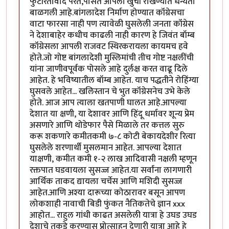
फुटीरतावाद पेरत,पोसत आपली खुर्ची राखण्यात धन्यता
बाळगली आहे.बांगलादेश निर्माण होण्यात कॉंग्रेसचा
वाटा फारसा नाही पण त्यावेळी घुसलेली जनता कॉंग्रेस
ने देशाबाहेर कधीच काढली नाही कारण हे जिवंत बॉम्ब
कॉंग्रेसला आपली राजवट स्थिरकरायला कायमच हवे
होते.जो गोष्ट बांगलादेशी मुस्लिमांची तीच गोष्ट नक्षलींची
यांना जाणीवपूर्वक पोसले आहे दुर्लक्ष करत वाढू दिले
आहेत. हे भविष्यातील बॉम्ब आहेत. याच पद्धतीने रोहिंग्या
घुसवले आहेत... खलिस्तान चे भुत कॉंग्रेसनेच उभे केले
होते. आज आप त्याला खतपाणी घालत आहे.आपल्या
देशात या क्षणी, या देशावर आणि हिंदू धर्मावर शून्य प्रेम
असणारे आणि थोडेफार पैसे मिळाले तर कत्तल सुरु
करू शकणारे कमीतकमी ७-८ कोटी बेकायदेशीर रित्या
घुसलेले शरणार्थी मुसलमान आहेत. आपल्या देशात
याक्षणी, कमीत कमी १-२ लाख आदिवासी नक्षली म्हणून
रक्तपात घडवायला सुसज्ज आहेत.या सर्वांना लागणारी
आर्थिक ताकद द्यायला चर्चेस आणि मशिदी सुसज्ज
आहेत.आणि अश्या दारूच्या कोठारावर बसून आपण
लोकशाही नावाची बिडी फुंकत नैतिकतेचे ज्ञान xxx
आहोत... राहुल गांधी काढत असलेली यात्रा हे उघड उघड
देशाचे तुकडे करण्यास प्रोत्साहन देणारी यात्रा आहे हे