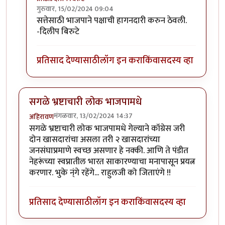
गुरुवार, 15/02/2024 09:04
In reply to
काॅंग्रेस स्वच्छ.
by
अमरेंद्र बाहुबली
सत्तेसाठी भाजपाने पक्षाची हागनदारी करुन ठेवली.
-दिलीप बिरुटे
प्रतिसाद देण्यासाठी
लॉग इन करा
किंवा
सदस्य व्हा
सगळे भ्रष्टाचारी लोक भाजपामधे
मंगळवार, 13/02/2024 14:37
अहिरावण
सगळे भ्रष्टाचारी लोक भाजपामधे गेल्याने कॉग्रेस जरी
दोन खासदारांचा असला तरी २ खासदारांच्या
जनसंघाप्रमाणे स्वच्छ असणार हे नक्की. आणि ते पंडीत
नेहरूंच्या स्वप्नातील भारत साकारण्याचा मनापासून प्रयत्न
करणार. भुके न्ंगे रहेंगे... राहुलजी को जिताएंगे !!
प्रतिसाद देण्यासाठी
लॉग इन करा
किंवा
सदस्य व्हा