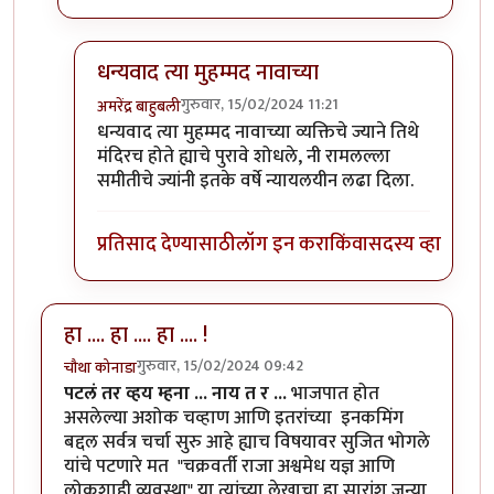
धन्यवाद त्या मुहम्मद नावाच्या
गुरुवार, 15/02/2024 11:21
अमरेंद्र बाहुबली
In reply to
दुसरी बाजू पण आहे....
by
मुक्त विहारि
धन्यवाद त्या मुहम्मद नावाच्या व्यक्तिचे ज्याने तिथे
मंदिरच होते ह्याचे पुरावे शोधले, नी रामलल्ला
समीतीचे ज्यांनी इतके वर्षे न्यायलयीन लढा दिला.
प्रतिसाद देण्यासाठी
लॉग इन करा
किंवा
सदस्य व्हा
हा .... हा .... हा .... !
गुरुवार, 15/02/2024 09:42
चौथा कोनाडा
पटलं तर व्हय म्हना ... नाय त र ...
भाजपात होत
असलेल्या अशोक चव्हाण आणि इतरांच्या इनकमिंग
बद्दल सर्वत्र चर्चा सुरु आहे ह्याच विषयावर सुजित भोगले
यांचे पटणारे मत "चक्रवर्ती राजा अश्वमेध यज्ञ आणि
लोकशाही व्यवस्था" या त्यांच्या लेखाचा हा सारांश जुन्या