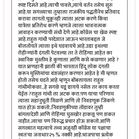
स्पष्ट दिसते आहे.त्याची पावले,त्याचे वर्तन तसेच सुरु
आहे.या सगळ्याचा तुम्हाला राजकीय पद्धतीनेच प्रतिवाद
करावा लागतो.चुकूनही त्याला अटक करणे किंवा
यात्रेला प्रतिरोध करणे म्हणजे त्याला भावनात्मक
आवाहन करण्याची संधी देणे आहे.कॉंग्रेस चा खेळ स्पष्ट
आहे.राहुल गांधी परदेशात जाऊन भारताबद्दल जे
बोलतोयते त्याला इथे घडवायचे आहे.उद्या इथल्या
रोहीन्ग्यांनी दंगली पेटवल्या तर ते रोहिंग्या आहेत का
स्थानिक मुस्लीम हे कुणाला आणि कसे कळणार आहे ?
यात प्राणहानी झाली की भारतात हिंदू लोक दंगली
करून मुस्लिमांचा वंशसंहार करणार आहेत हे मी म्हणत
होतो तसेच घडते आहे म्हणून बोंबलायला राहुल
गांधीमोकळा...हे सगळे घडू द्यायचे नसेल तर काय करता
येईल ?राहुल गांधी ला अटक करा.पण याचा परिणाम
त्याला सहानुभूती मिळणे आणि तो निवडणूक जिंकणे
यात होऊ शकतो..निवडणुकीच्या तोंडावर तुम्ही
बांगलादेशी आणि रोहिंग्या घुसखोर हाकलू पण शकत
नाहीत..त्याचा पण विरुद्ध प्रचार होऊ शकतो.आणि
सगळ्यात महत्वाचे तथ्य अजूनही कॉंग्रेस या पक्षाचा
स्वतःचा जनाधार२५ % नक्की आहे.भाजपाचा प्रत्येक