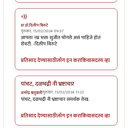
=))
प्रा.डॉ.दिलीप बिरुटे
गुरुवार, 15/02/2024 09:57
In reply to
हा .... हा .... हा .... !
by
चौथा कोनाडा
आपला नम्र भक्त सुजीत भोगले असं पाहिजे होतं
शेवटी. -दिलीप बिरुटे
प्रतिसाद देण्यासाठी
लॉग इन करा
किंवा
सदस्य व्हा
पांचट, दळभद्री नी भ्रष्टाचार
गुरुवार, 15/02/2024 11:22
अमरेंद्र बाहुबली
In reply to
हा .... हा .... हा .... !
by
चौथा कोनाडा
पांचट, दळभद्री नी भ्रष्टाचार समर्थक लेख.
प्रतिसाद देण्यासाठी
लॉग इन करा
किंवा
सदस्य व्हा