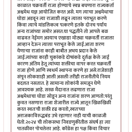
काळात चक्रवर्ती राजा होण्याचे स्वप्न बघणारा राज्यकर्ता
अश्वमेध यज्ञ आयोजित करत असे. मग त्याचा अश्वमेधाचा
घोडा अडवून त्या राजाशी लढून त्याला पराभूत करणे
किंवा त्याचे मांडलिकत्व पत्करणे इतके दोनच पर्याय
अन्य राजांच्या समोर असत.या पद्धतीने तो आपले बळ
वाढवत नेईमग अश्याच एखाद्या मोठ्या चक्रवर्ती राजाला
आव्हान देऊन त्याला पराभूत केले जाई.आता शरण
येणाऱ्या राजांना काही बाबीत अभय प्रदान केले
जाई.त्यांच्या काही चुकांकडे दोषांकडे दुर्लक्ष केले जाई
कारण अंतिम हेतू त्यांच्या शक्तीचा वापर करत चक्रवर्ती
राजा होणे आणि स्वधर्म स्थापना करणे हा असे.राजेशाही
संपून लोकशाही आली असली तरीही राजनीतीचे नियम
बदलत नसतात. हे सामान्य लोकांनी समजून घेणे
आवश्यक आहे. सरळ मैदानात लढणारा राजा
अश्वमेधाचा घोडा सोडून अन्य राजांना शरण आणतो.परंतु
कुवत नसणारा राजा शेजारील राज्ये आतून खिळखिळी
करत स्वतःची शक्ती दृढ करतो,स्वतःच्या
अराजकाविरुद्धबंड उभे रहाणार नाही याची काळजी
घेतो.२०२४ ची लोकसभा निवडणुकीतील संघर्ष हा त्या
पातळीवर पोचलेला आहे. कॉंग्रेस हा पक्ष किंवा विचार