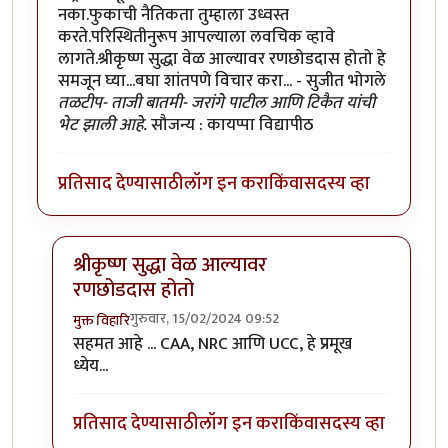
नका.फुकाची नैतिकता तुम्हाला उध्वस्त
करते.परिस्थितीनुरूप आपल्याला लवचिक व्हावे
लागते.श्रीकृष्ण सुद्धा वेळ आल्यावर रणछोडदास होतो हे
समजून घ्या...बघा शांतपणे विचार करा... - सुजीत भोगले
तळटीप- ताजी बातमी- जरांगे पाटील आणि टिकैत यांची
भेट झाली आहे.
सौजन्य : कायप्पा विद्यापीठ
प्रतिसाद देण्यासाठी
लॉग इन करा
किंवा
सदस्य व्हा
श्रीकृष्ण सुद्धा वेळ आल्यावर
रणछोडदास होतो
गुरुवार, 15/02/2024 09:52
मुक्त विहारि
In reply to
हा .... हा .... हा .... !
by
चौथा कोनाडा
सहमत आहे ... CAA, NRC आणि UCC, हे प्रमूख
ध्येय...
प्रतिसाद देण्यासाठी
लॉग इन करा
किंवा
सदस्य व्हा