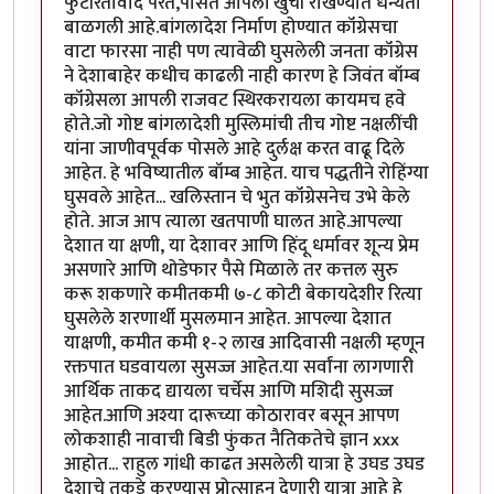
फुटीरतावाद पेरत,पोसत आपली खुर्ची राखण्यात धन्यता
बाळगली आहे.बांगलादेश निर्माण होण्यात कॉंग्रेसचा
वाटा फारसा नाही पण त्यावेळी घुसलेली जनता कॉंग्रेस
ने देशाबाहेर कधीच काढली नाही कारण हे जिवंत बॉम्ब
कॉंग्रेसला आपली राजवट स्थिरकरायला कायमच हवे
होते.जो गोष्ट बांगलादेशी मुस्लिमांची तीच गोष्ट नक्षलींची
यांना जाणीवपूर्वक पोसले आहे दुर्लक्ष करत वाढू दिले
आहेत. हे भविष्यातील बॉम्ब आहेत. याच पद्धतीने रोहिंग्या
घुसवले आहेत... खलिस्तान चे भुत कॉंग्रेसनेच उभे केले
होते. आज आप त्याला खतपाणी घालत आहे.आपल्या
देशात या क्षणी, या देशावर आणि हिंदू धर्मावर शून्य प्रेम
असणारे आणि थोडेफार पैसे मिळाले तर कत्तल सुरु
करू शकणारे कमीतकमी ७-८ कोटी बेकायदेशीर रित्या
घुसलेले शरणार्थी मुसलमान आहेत. आपल्या देशात
याक्षणी, कमीत कमी १-२ लाख आदिवासी नक्षली म्हणून
रक्तपात घडवायला सुसज्ज आहेत.या सर्वांना लागणारी
आर्थिक ताकद द्यायला चर्चेस आणि मशिदी सुसज्ज
आहेत.आणि अश्या दारूच्या कोठारावर बसून आपण
लोकशाही नावाची बिडी फुंकत नैतिकतेचे ज्ञान xxx
आहोत... राहुल गांधी काढत असलेली यात्रा हे उघड उघड
देशाचे तुकडे करण्यास प्रोत्साहन देणारी यात्रा आहे हे