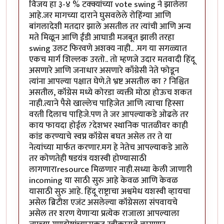
विजय हा ३-४ % टक्क्यांच्या vote swing ने झालेला
आहे.जर मागच्या दाराने घुसवलेले रोहिंग्या आणि
बांगलादेशी मतदार झाले असतील तर त्यांची आणि अन्य
मते मिळून आणि ईंडी आघाडी मजबूत झाली तरहा
swing उलट फिरवणे अशक्य नाही.. .मग या सगळ्यात
एकच मार्ग शिल्लक उरतो.. तो म्हणजे उदार मतवादी हिंदू
असणारे आणि जनाधार असणारे काँग्रेसी नेते फोडून
त्यांना आपल्या पक्षात घेणे.ते भ्रष्ट असतील का ? निश्चित
असतील, कॉंग्रेस मध्ये कोरडा व्यक्ती मोठा होऊच शकत
नाही.त्याने पैसे खाल्लेच पाहिजेत आणि त्याचा हिस्सा
वरती दिलाच पाहिजे.पण ते जर आपल्याकडे ओढले तर
काय फायदा होईल ?देशभर स्थानिक पातळीवर काही
कांड करण्याचे स्वप्न कॉंग्रेस बघत असेल तर ते या
नेत्यांच्या मार्फत करणार.मग हे नेतेच आपल्याकडे आले
तर कोणतेही षडयंत्र यशस्वी होण्यासाठी
लागणाराresource मिळणार नाही.सध्या केली जाणारी
incoming या साठी सुरु आहे केवळ आणि केवळ
यासाठी सुरु आहे. हिंदू राष्ट्राचा अश्वमेध यशस्वी व्हायचा
असेल ब्रिटीश एजंट असलेल्या कॉंग्रेसला संपवायचे
असेल तर शरण येणाऱ्या प्रत्येक राजाला आपल्याला