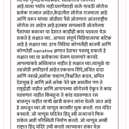
त्याच्या गुणदोषांच्यासकट स्वीकारावे लागणार
आहे.याला पर्याय नाही.घराणेशाही वाले गावठी सोरोस
प्रत्येक राज्यात आहेत,केंद्रातील सोरोस राजमाता आहे
आणि वरून यांच्या जोडीला पैसे ओतणारा आंतरराष्ट्रीय
सोरोस तर आहेच आहे.इतक्या सगळ्यांनी ओतलेल्या
पैशांच्या बळावर या देशात काहीही कांड घडवता येऊ
शकते हे लक्षात घ्या.. आपला संपूर्ण मिडियात्यांचा बटिक
आहे हे लक्षात घ्या. हाच मिडिया कोणतीही बातमी आणि
कोणतेही narrative क्षणात देशभर पसरवू शकतो हे
लक्षात घ्या.या प्रत्येकाला वेसण घालणारे कायदे
आपल्याकडे अस्तित्वात नाहीत हे लक्षात घ्या.त्यामुळे या
तडजोडी अपरिहार्य आहेत.एकनाथ शिंदे,अजित दादा
आणि नवरत्ने,अशोक चव्हाण,विश्वजित कदम, अमित
देशमुख हे आणि असे अनेक नेते भ्रष्ट असतील पण ते
राष्ट्रद्रोही नाहीत आणि आपापल्या सोरोसचे ऐकून ते कांड
घडवणार नाहीत किंबहुना ते कांड घडवण्यात रस
बाळगून नाहीत याची खात्री करून त्यांना घेतले जात आहे
हे समजून घ्या.जो माणूस काश्मीर मुक्त करतो. राम मंदिर
बनवतो. जो माणूस मदिनेत हिंदू स्त्री सन्मानाने फिरू
शकेल अशी परिस्थिती निर्माण करतो. जो माणूस अरबी
राष्ट्रात हिंदू मंदिरे उभी करतो त्याच्यावर शंका घेऊ