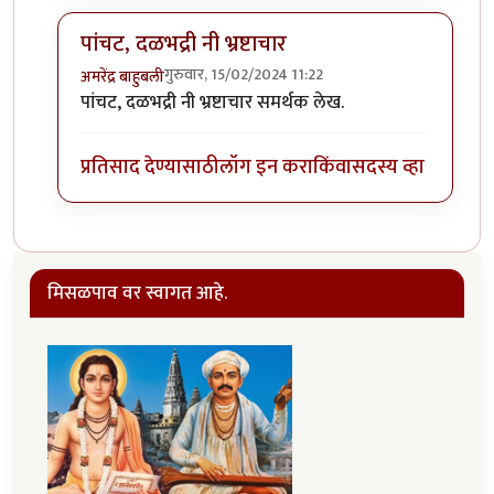
पांचट, दळभद्री नी भ्रष्टाचार
गुरुवार, 15/02/2024 11:22
अमरेंद्र बाहुबली
In reply to
हा .... हा .... हा .... !
by
चौथा कोनाडा
पांचट, दळभद्री नी भ्रष्टाचार समर्थक लेख.
प्रतिसाद देण्यासाठी
लॉग इन करा
किंवा
सदस्य व्हा
मिसळपाव वर स्वागत आहे.