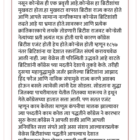
नसून कोन्ग्रेस ही एक प्रवृत्ती आहे.कोन्ग्रेस हा ब्रिटीशांचा
मुखवटा होता.हा मुखवटा वापरत ब्रिटीश राज्य करत होते
आणि आपले सामान्य नागरिकमात्र कोन्ग्रेस ब्रिटिशांशी
लढते आहे या भ्रमात होते.सावरकर आणि प्रत्येक
क्रांतिकारकाचे लचके तोडणारी ब्रिटीश राजवट कोन्ग्रेसी
नेत्यांच्या प्रती अत्यंत मऊ होती याचे कारण कॉंग्रेस
ब्रिटीश एजंट होती हेच होते.कोन्ग्रेस होती म्हणून १८५७
नंतर ब्रिटिशांना या देशात रक्तरंजित संघर्ष करायचवेळ
आली नाही. ज्या वेळेस ती परिस्थिती उद्भवते आहे वाटले
ब्रिटिशांनी कॉंग्रेस च्या मदतीने देशाचे तुकडे केले. तरीही
दुसऱ्या महायुद्धामुळे जर्जर झालेल्या ब्रिटिशांना आझाद
हिंद फौज आणि नाविक संपामुळे राज्य करणे अशक्य
होऊन बसले त्यावेळी त्यांनी देश सोडला. सोडताना सुद्धा
जितक्या पाचरीमारता येतील तितक्या मारूनच ते इथून
गेले.कॉंग्रेसच्या हातात सत्ता आली. पण सतत एजंट
म्हणून काम केलेला माणूस कंपनीचा मालक झाल्यावर
ज्या पध्दतीने काम करेल त्या पद्धतीने कॉंग्रेस ने कारभार
सुरु केला.कॉंग्रेस ने आपली शक्ती आणि आपली
अनियंत्रित सत्ता संपते आहे असा संशय आल्यावरप्रत्येक
वेळेस ब्रिटीशांच्या पद्धतीने आपल्याच देशात