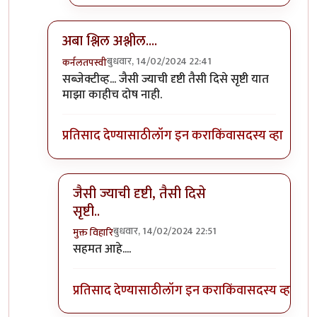
अबा श्लिल अश्लील....
बुधवार, 14/02/2024 22:41
कर्नलतपस्वी
In reply to
श्शी! किती अश्लील लिहीतात
by
अमरेंद्र बाहुबली
सब्जेक्टीव्ह... जैसी ज्याची दृष्टी तैसी दिसे सृष्टी यात
माझा काहीच दोष नाही.
प्रतिसाद देण्यासाठी
लॉग इन करा
किंवा
सदस्य व्हा
जैसी ज्याची दृष्टी, तैसी दिसे
सृष्टी..
बुधवार, 14/02/2024 22:51
मुक्त विहारि
In reply to
अबा श्लिल अश्लील....
by
कर्नलतपस्वी
सहमत आहे....
प्रतिसाद देण्यासाठी
लॉग इन करा
किंवा
सदस्य व्हा