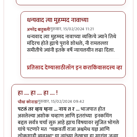
धन्यवाद त्या मुहम्मद नावाच्या
गुरुवार, 15/02/2024 11:21
अमरेंद्र बाहुबली
In reply to
दुसरी बाजू पण आहे....
by
मुक्त विहारि
धन्यवाद त्या मुहम्मद नावाच्या व्यक्तिचे ज्याने तिथे
मंदिरच होते ह्याचे पुरावे शोधले, नी रामलल्ला
समीतीचे ज्यांनी इतके वर्षे न्यायलयीन लढा दिला.
प्रतिसाद देण्यासाठी
लॉग इन करा
किंवा
सदस्य व्हा
हा .... हा .... हा .... !
गुरुवार, 15/02/2024 09:42
चौथा कोनाडा
पटलं तर व्हय म्हना ... नाय त र ...
भाजपात होत
असलेल्या अशोक चव्हाण आणि इतरांच्या इनकमिंग
बद्दल सर्वत्र चर्चा सुरु आहे ह्याच विषयावर सुजित भोगले
यांचे पटणारे मत "चक्रवर्ती राजा अश्वमेध यज्ञ आणि
लोकशाही व्यवस्था" या त्यांच्या लेखाचा हा सारांश जुन्या