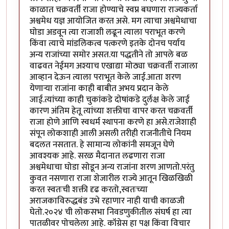
काळात चक्रवर्ती राजा होण्याचे स्वप्न बघणारा राज्यकर्ता
अश्वमेध यज्ञ आयोजित करत असे. मग त्याचा अश्वमेधाचा
घोडा अडवून त्या राजाशी लढून त्याला पराभूत करणे
किंवा त्याचे मांडलिकत्व पत्करणे इतके दोनच पर्याय
अन्य राजांच्या समोर असत.या पद्धतीने तो आपले बळ
वाढवत नेईमग अश्याच एखाद्या मोठ्या चक्रवर्ती राजाला
आव्हान देऊन त्याला पराभूत केले जाई.आता शरण
येणाऱ्या राजांना काही बाबीत अभय प्रदान केले
जाई.त्यांच्या काही चुकांकडे दोषांकडे दुर्लक्ष केले जाई
कारण अंतिम हेतू त्यांच्या शक्तीचा वापर करत चक्रवर्ती
राजा होणे आणि स्वधर्म स्थापना करणे हा असे.राजेशाही
संपून लोकशाही आली असली तरीही राजनीतीचे नियम
बदलत नसतात. हे सामान्य लोकांनी समजून घेणे
आवश्यक आहे. सरळ मैदानात लढणारा राजा
अश्वमेधाचा घोडा सोडून अन्य राजांना शरण आणतो.परंतु
कुवत नसणारा राजा शेजारील राज्ये आतून खिळखिळी
करत स्वतःची शक्ती दृढ करतो,स्वतःच्या
अराजकाविरुद्धबंड उभे रहाणार नाही याची काळजी
घेतो.२०२४ ची लोकसभा निवडणुकीतील संघर्ष हा त्या
पातळीवर पोचलेला आहे. कॉंग्रेस हा पक्ष किंवा विचार