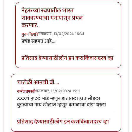
नेहरूंच्या स्वप्नातील भारत
साकारण्याचा मनापासून प्रयत्न
करणार.
मंगळवार, 13/02/2024 16:34
मुक्त विहारि
In reply to
सगळे भ्रष्टाचारी लोक भाजपामधे
by
अहिरावण
प्रचंड सहमत आहे....
प्रतिसाद देण्यासाठी
लॉग इन करा
किंवा
सदस्य व्हा
चारोळी आमची बी....
मंगळवार, 13/02/2024 15:11
कर्नलतपस्वी
XXXचं फुटलं भांडं म्हणून हातातला हात सोडला
बुडत्याचा पाय खोलात म्हणून कमळाचा दांडा धरला
प्रतिसाद देण्यासाठी
लॉग इन करा
किंवा
सदस्य व्हा