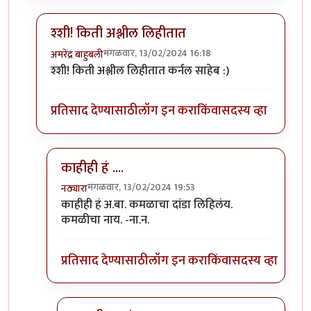
श्शी! किती अश्लील लिहीतात
मंगळवार, 13/02/2024 16:18
अमरेंद्र बाहुबली
In reply to
चारोळी आमची बी....
by
कर्नलतपस्वी
श्शी! किती अश्लील लिहीतात कर्नल साहेब :)
प्रतिसाद देण्यासाठी
लॉग इन करा
किंवा
सदस्य व्हा
काहीही हं ....
मंगळवार, 13/02/2024 19:53
नठ्यारा
In reply to
श्शी! किती अश्लील लिहीतात
by
अमरेंद्र बाहुबली
काहीही हं अ.बा. कमळाचा दांडा लिहिलंय.
कमळीचा नाय. -ना.न.
प्रतिसाद देण्यासाठी
लॉग इन करा
किंवा
सदस्य व्हा