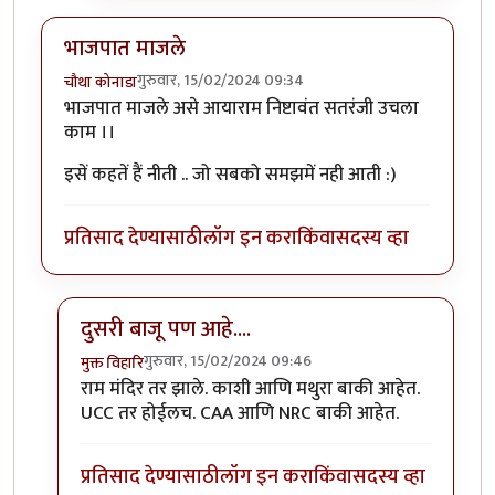
भाजपात माजले
गुरुवार, 15/02/2024 09:34
चौथा कोनाडा
भाजपात माजले असे आयाराम निष्टावंत सतरंजी उचला
काम ।।
इसें कहतें हैं नीती .. जो सबको समझमें नही आती :)
प्रतिसाद देण्यासाठी
लॉग इन करा
किंवा
सदस्य व्हा
दुसरी बाजू पण आहे....
गुरुवार, 15/02/2024 09:46
मुक्त विहारि
In reply to
भाजपात माजले
by
चौथा कोनाडा
राम मंदिर तर झाले. काशी आणि मथुरा बाकी आहेत.
UCC तर होईलच. CAA आणि NRC बाकी आहेत.
प्रतिसाद देण्यासाठी
लॉग इन करा
किंवा
सदस्य व्हा