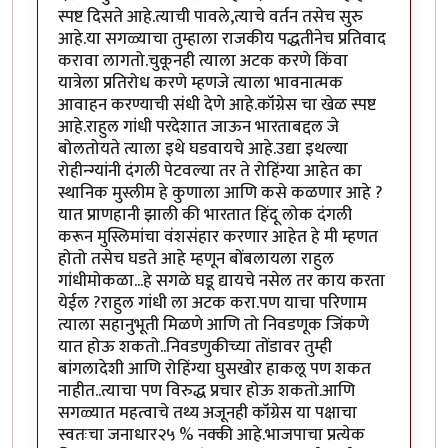
स्पष्ट दिसते आहे.त्याची पावले,त्याचे वर्तन तसेच सुरु
आहे.या सगळ्याचा तुम्हाला राजकीय पद्धतीनेच प्रतिवाद
करावा लागतो.चुकूनही त्याला अटक करणे किंवा
यात्रेला प्रतिरोध करणे म्हणजे त्याला भावनात्मक
आवाहन करण्याची संधी देणे आहे.कॉंग्रेस चा खेळ स्पष्ट
आहे.राहुल गांधी परदेशात जाऊन भारताबद्दल जे
बोलतोयते त्याला इथे घडवायचे आहे.उद्या इथल्या
रोहीन्ग्यांनी दंगली पेटवल्या तर ते रोहिंग्या आहेत का
स्थानिक मुस्लीम हे कुणाला आणि कसे कळणार आहे ?
यात प्राणहानी झाली की भारतात हिंदू लोक दंगली
करून मुस्लिमांचा वंशसंहार करणार आहेत हे मी म्हणत
होतो तसेच घडते आहे म्हणून बोंबलायला राहुल
गांधीमोकळा...हे सगळे घडू द्यायचे नसेल तर काय करता
येईल ?राहुल गांधी ला अटक करा.पण याचा परिणाम
त्याला सहानुभूती मिळणे आणि तो निवडणूक जिंकणे
यात होऊ शकतो..निवडणुकीच्या तोंडावर तुम्ही
बांगलादेशी आणि रोहिंग्या घुसखोर हाकलू पण शकत
नाहीत..त्याचा पण विरुद्ध प्रचार होऊ शकतो.आणि
सगळ्यात महत्वाचे तथ्य अजूनही कॉंग्रेस या पक्षाचा
स्वतःचा जनाधार२५ % नक्की आहे.भाजपाचा प्रत्येक