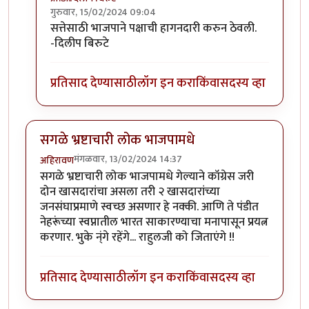
गुरुवार, 15/02/2024 09:04
In reply to
काॅंग्रेस स्वच्छ.
by
अमरेंद्र बाहुबली
सत्तेसाठी भाजपाने पक्षाची हागनदारी करुन ठेवली.
-दिलीप बिरुटे
प्रतिसाद देण्यासाठी
लॉग इन करा
किंवा
सदस्य व्हा
सगळे भ्रष्टाचारी लोक भाजपामधे
मंगळवार, 13/02/2024 14:37
अहिरावण
सगळे भ्रष्टाचारी लोक भाजपामधे गेल्याने कॉग्रेस जरी
दोन खासदारांचा असला तरी २ खासदारांच्या
जनसंघाप्रमाणे स्वच्छ असणार हे नक्की. आणि ते पंडीत
नेहरूंच्या स्वप्नातील भारत साकारण्याचा मनापासून प्रयत्न
करणार. भुके न्ंगे रहेंगे... राहुलजी को जिताएंगे !!
प्रतिसाद देण्यासाठी
लॉग इन करा
किंवा
सदस्य व्हा