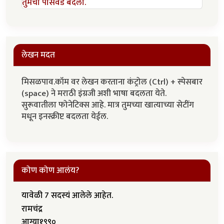
तुमचा पासवर्ड बदला.
लेखन मदत
मिसळपाव.कॉम वर लेखन करताना कंट्रोल (Ctrl) + स्पेसबार
(space) ने मराठी इंग्रजी अशी भाषा बदलता येते.
सुरूवातीला फोनेटिक्स आहे. मात्र तुमच्या खात्याच्या सेटींग
मधून इनस्क्रीप्ट बदलता येईल.
कोण कोण आलंय?
यावेळी 7 सदस्यं आलेले आहेत.
रामचंद्र
आग्या१९९०