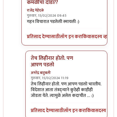
कमळीचा दांडा??
राजेंद्र मेहेंदळे
गुरुवार, 15/02/2024 09:45
In reply to
काहीही हं ....
by
नठ्यारा
गहन विचारात पडलेली स्मायली :)
प्रतिसाद देण्यासाठी
लॉग इन करा
किंवा
सदस्य व्हा
तेच लिहीनार होतो. पण
आपण पडलो
अमरेंद्र बाहुबली
गुरुवार, 15/02/2024 11:19
In reply to
कमळीचा दांडा??
by
राजेंद्र मेहेंदळे
तेच लिहीनार होतो. पण आपण पडलो भारतीय.
विदेशात आता तंत्रद्न्याने कुठेही काहीही
जोडता येते. त्यामुळे असेल कदाचीत … :)
प्रतिसाद देण्यासाठी
लॉग इन करा
किंवा
सदस्य व्हा