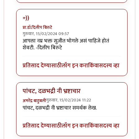
=))
प्रा.डॉ.दिलीप बिरुटे
गुरुवार, 15/02/2024 09:57
In reply to
हा .... हा .... हा .... !
by
चौथा कोनाडा
आपला नम्र भक्त सुजीत भोगले असं पाहिजे होतं
शेवटी. -दिलीप बिरुटे
प्रतिसाद देण्यासाठी
लॉग इन करा
किंवा
सदस्य व्हा
पांचट, दळभद्री नी भ्रष्टाचार
गुरुवार, 15/02/2024 11:22
अमरेंद्र बाहुबली
In reply to
हा .... हा .... हा .... !
by
चौथा कोनाडा
पांचट, दळभद्री नी भ्रष्टाचार समर्थक लेख.
प्रतिसाद देण्यासाठी
लॉग इन करा
किंवा
सदस्य व्हा