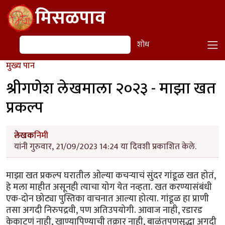
Skip to main content
मिसळपाव
शोध
शोध
मुख्य पान
श्रीगणेश लेखमाला २०२३ - माझा खत
प्रकल्प
लेखक
निमी
यांनी गुरुवार, 21/09/2023 14:24 या दिवशी प्रकाशित केले.
माझा खत प्रकल्प घरातील ओल्या कचऱ्याचं सुंदर गांडूळ खत होतं,
हे मला माहीत असूनही त्याचा योग येत नव्हता. खत करण्यासंबंधी
एक-दोन छोट्या पुस्तिका वाचनात आल्या होत्या. गांडूळ हा प्राणी
तसा अगदी निरुपद्रवी, पण अतिउपयोगी. आवाज नाही, रडारड
केकाटणं नाही, खाण्यापिण्याची तक्रार नाही, बाळंतपणसुद्धा अगदी