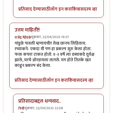
प्रतिसाद देण्यासाठी
लॉग इन करा
किंवा
सदस्य व्हा
उत्तम माहिती!!
शुक्रवार, 22/09/2023 19:57
राजेंद्र मेहेंदळे
गांडुळे पावली म्हणायची!! लेख छानच लिहिलाय.
रच्याकने- एकदा मी पण हा प्रकल्प सुरु केला होता.
फक्त कचरा टाकत होतो. १-२ वर्षे त्या डब्याकडे दुर्लक्ष
झाले, घरचे ओरडायला लागले. मग होते तितके खत
काढुन प्रकल्प बंद केला.
प्रतिसाद देण्यासाठी
लॉग इन करा
किंवा
सदस्य व्हा
प्रतिसादाबद्दल धन्यवाद..
शुक्रवार, 22/09/2023 22:08
निमी