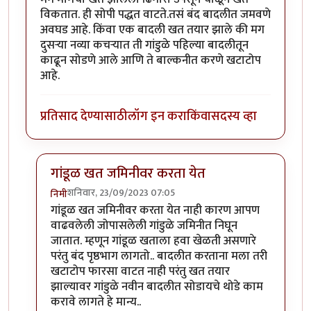
विकतात. ही सोपी पद्धत वाटते.तसं बंद बादलीत जमवणे
अवघड आहे. किंवा एक बादली खत तयार झाले की मग
दुसऱ्या नव्या कचऱ्यात ती गांडुळे पहिल्या बादलीतून
काढून सोडणे आले आणि ते बाल्कनीत करणे खटाटोप
आहे.
प्रतिसाद देण्यासाठी
लॉग इन करा
किंवा
सदस्य व्हा
गांडूळ खत जमिनीवर करता येत
शनिवार, 23/09/2023 07:05
निमी
In reply to
शेतकरी एका बाजूला शेड काढून
by
कंजूस
गांडूळ खत जमिनीवर करता येत नाही कारण आपण
वाढवलेली जोपासलेली गांडुळे जमिनीत निघून
जातात. म्हणून गांडूळ खताला हवा खेळती असणारे
परंतु बंद पृष्ठभाग लागतो.. बादलीत करताना मला तरी
खटाटोप फारसा वाटत नाही परंतु खत तयार
झाल्यावर गांडुळे नवीन बादलीत सोडायचे थोडे काम
करावे लागते हे मान्य..