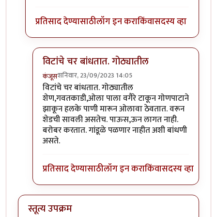
प्रतिसाद देण्यासाठी
लॉग इन करा
किंवा
सदस्य व्हा
विटांचे चर बांधतात. गोठ्यातील
शनिवार, 23/09/2023 14:05
कंजूस
In reply to
गांडूळ खत जमिनीवर करता येत
by
निमी
विटांचे चर बांधतात. गोठ्यातील
शेण,गवतकाडी,ओला पाला वगैरे टाकून गोणपाटाने
झाकून हलके पाणी मारून ओलावा ठेवतात. वरून
शेडची सावली असतेच. पाऊस,ऊन लागत नाही.
बरोबर करतात. गांडूळे पळणार नाहीत अशी बांधणी
असते.
प्रतिसाद देण्यासाठी
लॉग इन करा
किंवा
सदस्य व्हा
स्तूत्य उपक्रम