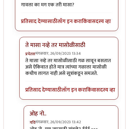
गावला का मग एक तरी मासा?
प्रतिसाद देण्यासाठी
लॉग इन करा
किंवा
सदस्य व्हा
ते मासा नव्हे तर मासोळीसाठी
मंगळवार, 26/09/2023 13:34
प्रचेतस
In reply to
टपोरे गांडुळ आहेत, ही गांडुळं
by
गवि
ते मासा नव्हे तर मासोळीसाठी गळ लावून बसतात
असे ऐकिवात होते मात्र त्यांच्या गळाला मासोळी
कधीच लागत नाही असे सूत्रांकडून समजते.
प्रतिसाद देण्यासाठी
लॉग इन करा
किंवा
सदस्य व्हा
ओह नो..
मंगळवार, 26/09/2023 13:42
गवि
In reply to
ते मासा नव्हे तर मासोळीसाठी
by
प्रचेतस