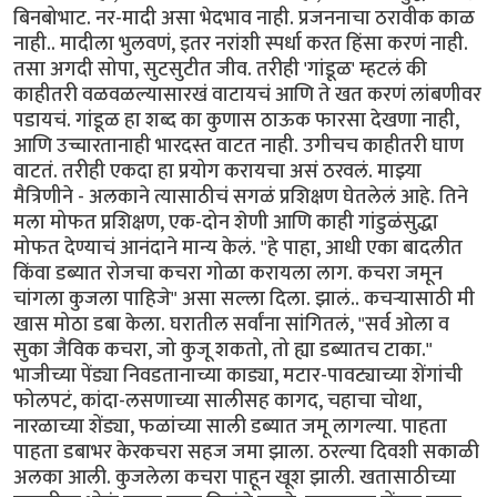
बिनबोभाट. नर-मादी असा भेदभाव नाही. प्रजननाचा ठरावीक काळ
नाही.. मादीला भुलवणं, इतर नरांशी स्पर्धा करत हिंसा करणं नाही.
तसा अगदी सोपा, सुटसुटीत जीव. तरीही 'गांडूळ' म्हटलं की
काहीतरी वळवळल्यासारखं वाटायचं आणि ते खत करणं लांबणीवर
पडायचं. गांडूळ हा शब्द का कुणास ठाऊक फारसा देखणा नाही,
आणि उच्चारतानाही भारदस्त वाटत नाही. उगीचच काहीतरी घाण
वाटतं. तरीही एकदा हा प्रयोग करायचा असं ठरवलं. माझ्या
मैत्रिणीने - अलकाने त्यासाठीचं सगळं प्रशिक्षण घेतलेलं आहे. तिने
मला मोफत प्रशिक्षण, एक-दोन शेणी आणि काही गांडुळंसुद्धा
मोफत देण्याचं आनंदाने मान्य केलं. "हे पाहा, आधी एका बादलीत
किंवा डब्यात रोजचा कचरा गोळा करायला लाग. कचरा जमून
चांगला कुजला पाहिजे" असा सल्ला दिला. झालं.. कचऱ्यासाठी मी
खास मोठा डबा केला. घरातील सर्वांना सांगितलं, "सर्व ओला व
सुका जैविक कचरा, जो कुजू शकतो, तो ह्या डब्यातच टाका."
भाजीच्या पेंड्या निवडतानाच्या काड्या, मटार-पावट्याच्या शेंगांची
फोलपटं, कांदा-लसणाच्या सालीसह कागद, चहाचा चोथा,
नारळाच्या शेंड्या, फळांच्या साली डब्यात जमू लागल्या. पाहता
पाहता डबाभर केरकचरा सहज जमा झाला. ठरल्या दिवशी सकाळी
अलका आली. कुजलेला कचरा पाहून खूश झाली. खतासाठीच्या