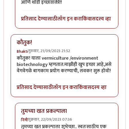
आणि थोडी इच्छाशक्ती!!
प्रतिसाद देण्यासाठी
लॉग इन करा
किंवा
सदस्य व्हा
कौतुक!
गुरुवार, 21/09/2023 21:52
Bhakti
कौतुक! याला vermiculture /environment
biotechnology म्हणतात.माझीही खुप इच्छा आहे,असे
वेगवेगळे बागकाम प्रयोग करण्याची, लवकर सुरू होवो!
प्रतिसाद देण्यासाठी
लॉग इन करा
किंवा
सदस्य व्हा
तुमच्या खत प्रकल्पाला
शुक्रवार, 22/09/2023 07:36
निमी
In reply to
कौतुक!
by
Bhakti
तुमच्या खत प्रकल्पाला शुभेच्छा.. स्वतःसाठीच एक