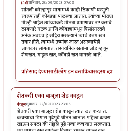
शनिवार, 23/09/2023 07:00
निमी
In reply to
छान प्रकल्प
by
धर्मराजमुटके
सांगली कोल्हापूर भागामध्ये काही ठिकाणी घरगुती
स्वरूपातही कोंबड्या पाळल्या जातात. ज्यांच्या मोठ्या
पोल्ट्री आहेत त्यांच्याकडे मोठ्या प्रमाणावर नष्ट करावे
लागणारे घटक आणि कोंबड्यांमधून पिसांसारख्ये
अनेक अवयव हे सेंद्रिय असल्याने त्याचे उत्तम खत
तयार होते. त्यामध्ये उष्मांक जास्त असल्याचेही
जाणकार सांगतात. रासायनिक खतांना जोड म्हणून
शेणखत, गांडूळ खत, कोंबडी खत वापरले जाते.
प्रतिसाद देण्यासाठी
लॉग इन करा
किंवा
सदस्य व्हा
शेतकरी एका बाजूला शेड काढून
शुक्रवार, 22/09/2023 23:05
कंजूस
शेतकरी एका बाजूला शेड काढून त्यात खत करतात.
कचऱ्याचा ढिगारा पुढेपुढे ओतत जातात. पहिला कचरा
खाऊन संपला की गांडुळे पुढे नव्या कचऱ्यात सरकतात.
मग मागचा खत झालेला ढिगारा उपसून चाळून खत