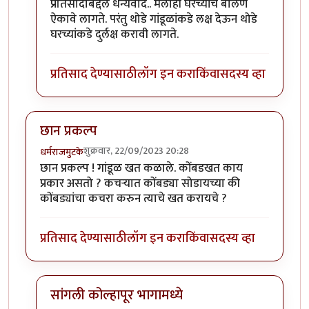
In reply to
उत्तम माहिती!!
by
राजेंद्र मेहेंदळे
प्रतिसादाबद्दल धन्यवाद.. मलाही घरच्यांचे बोलणे
ऐकावे लागते. परंतु थोडे गांडूळांकडे लक्ष देऊन थोडे
घरच्यांकडे दुर्लक्ष करावी लागते.
प्रतिसाद देण्यासाठी
लॉग इन करा
किंवा
सदस्य व्हा
छान प्रकल्प
शुक्रवार, 22/09/2023 20:28
धर्मराजमुटके
छान प्रकल्प ! गांडूळ खत कळाले. कोंबडखत काय
प्रकार असतो ? कचर्‍यात कोंबड्या सोडायच्या की
कोंबड्यांचा कचरा करुन त्याचे खत करायचे ?
प्रतिसाद देण्यासाठी
लॉग इन करा
किंवा
सदस्य व्हा
सांगली कोल्हापूर भागामध्ये