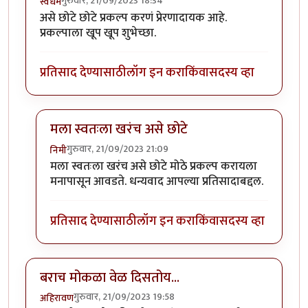
गुरुवार, 21/09/2023 18:34
स्वधर्म
असे छोटे छोटे प्रकल्प करणं प्रेरणादायक आहे.
प्रकल्पाला खूप खूप शुभेच्छा.
प्रतिसाद देण्यासाठी
लॉग इन करा
किंवा
सदस्य व्हा
मला स्वतःला खरंच असे छोटे
गुरुवार, 21/09/2023 21:09
निमी
In reply to
वा क्या बात हॅ
by
स्वधर्म
मला स्वतःला खरंच असे छोटे मोठे प्रकल्प करायला
मनापासून आवडते. धन्यवाद आपल्या प्रतिसादाबद्दल.
प्रतिसाद देण्यासाठी
लॉग इन करा
किंवा
सदस्य व्हा
बराच मोकळा वेळ दिसतोय...
गुरुवार, 21/09/2023 19:58
अहिरावण