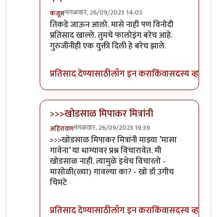
मंगळवार, 26/09/2023 14:03
कंजूस
In reply to
आवरा रे यांना.
by
प्रा.डॉ.दिलीप बिरुटे
तिकडे जाऊन आलो. मासे नाही पण विनोदी
प्रतिसाद खाल्ले. तुमचे फालोइंग बरेच आहे.
गुरुजींनीही एक युक्ती दिली हे बरेच झाले.
प्रतिसाद देण्यासाठी
लॉग इन करा
किंवा
सदस्य व्हा
>>>खोडसाळ मिपाकर मित्रांनी
मंगळवार, 26/09/2023 19:39
अहिरावण
In reply to
आवरा रे यांना.
by
प्रा.डॉ.दिलीप बिरुटे
>>>खोडसाळ मिपाकर मित्रांनी माझ्या ’मासा
गावेना’ या धाग्यावर प्रश्न विचारावेत. मी
खोडसाळ नाही. त्यामुळे इथेच विचारतो -
मासोळी(ळ्या) गावल्या का? - खो डॉ उगीच
चिमटे
प्रतिसाद देण्यासाठी
लॉग इन करा
किंवा
सदस्य व्हा