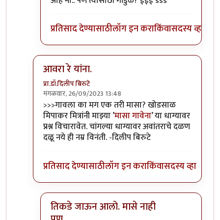
ओह नो.. पण त्यासाठी गांडुळे? ईईई sss
प्रतिसाद देण्यासाठी
लॉग इन करा
किंवा
सदस्य व्हा
आवरा रे यांना.
प्रा.डॉ.दिलीप बिरुटे
मंगळवार, 26/09/2023 13:48
In reply to
टपोरे गांडुळ आहेत, ही गांडुळं
by
गवि
>>>गावला का मग एक तरी मासा? खोडसाळ
मिपाकर मित्रांनी माझ्या ’
मासा गावेना
’ या धाग्यावर
प्रश्न विचारावेत. चांगल्या धाग्यावर अवांतराचे दळण
दळू नये ही नम्र विनंती. -दिलीप बिरुटे
प्रतिसाद देण्यासाठी
लॉग इन करा
किंवा
सदस्य व्हा
तिकडे जाऊन आलो. मासे नाही
पण