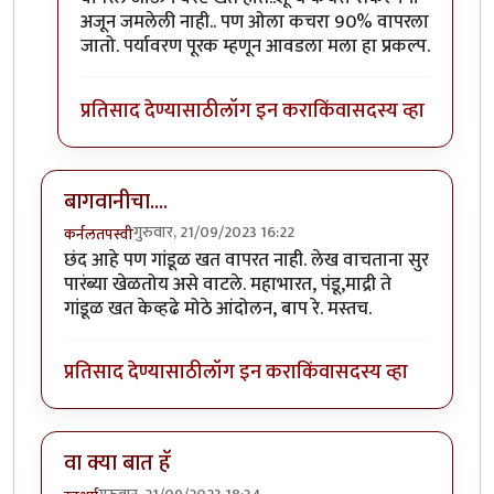
अजून जमलेली नाही.. पण ओला कचरा 90% वापरला
जातो. पर्यावरण पूरक म्हणून आवडला मला हा प्रकल्प.
प्रतिसाद देण्यासाठी
लॉग इन करा
किंवा
सदस्य व्हा
बागवानीचा....
गुरुवार, 21/09/2023 16:22
कर्नलतपस्वी
छंद आहे पण गांडूळ खत वापरत नाही. लेख वाचताना सुर
पारंब्या खेळतोय असे वाटले. महाभारत, पंडू,माद्री ते
गांडूळ खत केव्हढे मोठे आंदोलन, बाप रे. मस्तच.
प्रतिसाद देण्यासाठी
लॉग इन करा
किंवा
सदस्य व्हा
वा क्या बात हॅ