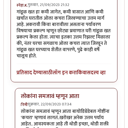
गुरुवार, 21/09/2023 21:32
स्नेहा.K.
गांडूळ खत हा कमी जागेत, कमी त्रासात आणि कमी
खर्चात घरातील ओला कचरा जिरवण्याचा उत्तम मार्ग
आहे. अकरावी किंवा बारावीला असताना पर्यावरण
विषयाचा प्रकल्प म्हणून छोट्या प्रमाणात घरी गांडूळ खत
प्रकल्प केला होता. त्याचा इतका उत्तम रिझल्ट मिळाला
की, नंतर घरचा सगळाच ओला कचरा त्यात जिरवून ते
गांडूळ खत घरच्याच शेतीत वापरणे, पुढे काही वर्षे
चालूच होते.
प्रतिसाद देण्यासाठी
लॉग इन करा
किंवा
सदस्य व्हा
लोकांना समजावं म्हणून आता
शुक्रवार, 22/09/2023 07:34
निमी
In reply to
गांडूळखत
by
स्नेहा.K.
लोकांना समजावं म्हणून आता बायोडिग्रेडेबल गोष्टींना
'कचरा' म्हणावं लागतं..खरोखर अनेक उत्तम पर्याय
आहेत.. आवश्यकता आहे ती थोडी इच्छा, थोडी शक्ती