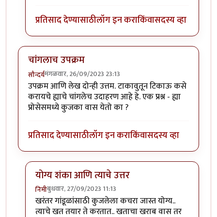
प्रतिसाद देण्यासाठी
लॉग इन करा
किंवा
सदस्य व्हा
चांगलाच उपक्रम
मंगळवार, 26/09/2023 23:13
सौन्दर्य
उपक्रम आणि लेख दोन्ही उत्तम. टाकावुतून टिकाऊ कसे
करायचे ह्याचे चांगलेच उदाहरण आहे हे. एक प्रश्न - ह्या
प्रोसेसमध्ये कुजका वास येतो का ?
प्रतिसाद देण्यासाठी
लॉग इन करा
किंवा
सदस्य व्हा
योग्य शंका आणि त्याचे उत्तर
बुधवार, 27/09/2023 11:13
निमी
In reply to
चांगलाच उपक्रम
by
सौन्दर्य
खरंतर गांडूळांसाठी कुजलेला कचरा जास्त योग्य..
त्याचे खत तयार ते करतात.. खताचा खराब वास तर