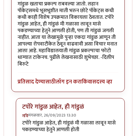
गांडुळ खताचा प्रकल्प राबवल्या जातो. लहान
पॉकेट्समधे भूसभूशीत माती भरुन छोटे पॉकेट्स कधी
कधी काही विशेष उपक्रमात विकायला ठेवतात. टपोरे
गांडुळ आहेत, ही गांडुळं मी गळासा लावून मासे
पकडण्याच्या हेतुने आणली होती, पण ती गांडुळं जगली
नाहीत. आता या लेखामुळे पुन्हा एकदा गांडुळ आणून ती
आपल्या रोपवाटीकेत ठेवून वाढवावी असा विचार मनात
आला आहे. महाविद्यालयाती गांडुळ प्रकल्पाचा फोटो
धाग्यात टाकेनच. पुढीले लेखनासाठी शुभेच्छा. -दिलीप
बिरुटे
प्रतिसाद देण्यासाठी
लॉग इन करा
किंवा
सदस्य व्हा
टपोरे गांडुळ आहेत, ही गांडुळं
मंगळवार, 26/09/2023 13:30
गवि
In reply to
छान. खत प्रकल्प आवडला. आमच्या
by
प्रा.डॉ.दि
टपोरे गांडुळ आहेत, ही गांडुळं मी गळासा लावून मासे
पकडण्याच्या हेतुने आणली होती