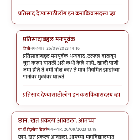
प्रतिसाद देण्यासाठी
लॉग इन करा
किंवा
सदस्य व्हा
प्रतिसादाबद्दल मनःपूर्वक
मंगळवार, 26/09/2023 14:16
निमी
In reply to
छान लेख, आवडला!
by
टर्मीनेटर
प्रतिसादाबद्दल मनःपूर्वक धन्यवाद .टरफल वाळवून
चुरा करून घातली असे कधी केले नाही.. खाली पाणी
जमा होते ते वर्मी वॉश का? ते मात्र नियमित झाडांच्या
पानांवर मुळांवर घालते.
प्रतिसाद देण्यासाठी
लॉग इन करा
किंवा
सदस्य व्हा
छान. खत प्रकल्प आवडला. आमच्या
मंगळवार, 26/09/2023 13:19
प्रा.डॉ.दिलीप बिरुटे
छान. खत प्रकल्प आवडला. आमच्या महाविद्यालयात