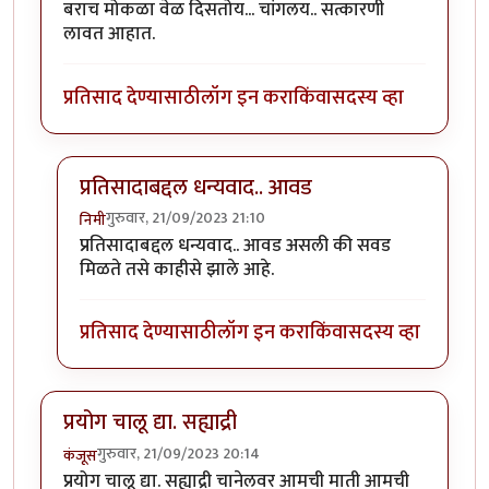
बराच मोकळा वेळ दिसतोय... चांगलय.. सत्कारणी
लावत आहात.
प्रतिसाद देण्यासाठी
लॉग इन करा
किंवा
सदस्य व्हा
प्रतिसादाबद्दल धन्यवाद.. आवड
गुरुवार, 21/09/2023 21:10
निमी
In reply to
बराच मोकळा वेळ दिसतोय...
by
अहिरावण
प्रतिसादाबद्दल धन्यवाद.. आवड असली की सवड
मिळते तसे काहीसे झाले आहे.
प्रतिसाद देण्यासाठी
लॉग इन करा
किंवा
सदस्य व्हा
प्रयोग चालू द्या. सह्याद्री
गुरुवार, 21/09/2023 20:14
कंजूस
प्रयोग चालू द्या. सह्याद्री चानेलवर आमची माती आमची