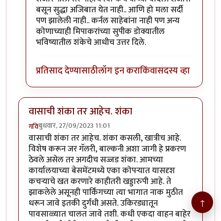
बसून सुद्धा अजिबात येत नाही.. आणि हो मला सर्दी
पण झालेली नाही.. कर्नल साहेबांना नाही पण अन्य
कोणाच्याही मिपाकरांच्या सुपीक डोक्यातील
भविष्यातील शंकेचे आधीच उत्तर दिले.
प्रतिसाद देण्यासाठी
लॉग इन करा
किंवा
सदस्य व्हा
वासाची शंका तर आहेच. शंका
बुधवार, 27/09/2023 11:01
गवि
वासाची शंका तर आहेच. शंका कसली, खात्रीच आहे.
विशेष करून जर गॅलरी, बाल्कनी अशा जागी हे प्रकरण
ठेवले असेल तर अगदीच सज्जड शंका. आमच्या
कार्यालयाच्या बेसमेंटमध्ये एका कोपऱ्यात यासदृश
कचऱ्याचे खत करणारे काहीतरी खड्डारुपी आहे. ते
झाकलेले असूनही पार्किंगच्या त्या भागात नाक मुठीत
↑
धरून जावे इतकी दुर्गंधी असते. उकिरड्यातून
पावसाळ्यात चालत जावे तशी. कधी एकदा वाहन बाहेर