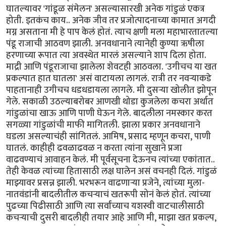
घातल्यावर 'गांडूळ संमेलन' असल्यासारखी अनेक गांडुळं एकत्र
होती. इतकंच काय.. अनेक जीव तर प्रजोत्पादनाच्या कामात अगदी
मग्न असताना मी हे पाप केलं होतं. त्याच क्षणी मला महाभारतातल्या
पंडू राजाची आठवण झाली. अनवधानाने त्यानेही कुण्या ऋषीला
हरणाच्या रूपात त्या अवस्थेत मारलं असल्याने शाप दिला होता.
माद्री आणि पंडूराजाचा झालेला शेवटही आठवला. 'उगीचच या खत
प्रकल्पात हात घातला' असं वाटायला लागलं. रात्री तर नवऱ्याकडे
पाहतानाही उगीचच धडधडायला लागले. मी दुसऱ्या खोलीत झोपून
गेले. सकाळी उठल्याबरोबर आणखी थोडा कुजलेला कचरा अर्थात
गांडुळांचा खाऊ आणि पाणी घेऊन गेले. बादलीला नमस्कार करत
सगळ्या गांडुळांची माफी मागितली. झाला प्रकार अनवधानाने
घडला असल्याचंही सांगितलं. आमिष, प्रसाद म्हणून कचरा, पाणी
घातलं. काहीही ढवळाढवळ न करता त्यांना सुखाने प्रजा
वाढवण्याचं आवाहन केलं. मी पूर्वसूचना देऊनच त्यांच्या एकांतात..
तेही केवळ त्यांच्या हितासाठी लक्ष घालेन असं वचनही दिलं. गांडुळं
माझ्यावर प्रसन्न झाली. भरभरून वाढणाऱ्या प्रजेने, त्यांच्या मुला-
नातवंडांनी बादलीतील कचऱ्याचं खतरूपी सोनं केलं होतं. त्यांच्या
पुढच्या पिढीसाठी आणि त्या सर्वांच्याच यशस्वी वाटचालीसाठी
कचऱ्याची दुसरी बादलीही तयार आहे आणि मी, माझा खत प्रकल्प,