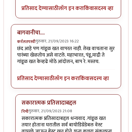
प्रतिसाद देण्यासाठी
लॉग इन करा
किंवा
सदस्य व्हा
बागवानीचा....
गुरुवार, 21/09/2023 16:22
कर्नलतपस्वी
छंद आहे पण गांडूळ खत वापरत नाही. लेख वाचताना सुर
पारंब्या खेळतोय असे वाटले. महाभारत, पंडू,माद्री ते
गांडूळ खत केव्हढे मोठे आंदोलन, बाप रे. मस्तच.
प्रतिसाद देण्यासाठी
लॉग इन करा
किंवा
सदस्य व्हा
सकारात्मक प्रतिसादाबद्दल
गुरुवार, 21/09/2023 21:08
निमी
In reply to
बागवानीचा....
by
कर्नलतपस्वी
सकारात्मक प्रतिसादाबद्दल धन्यवाद .गांडूळ खत
तयार होताना घरातील सर्व बायोडिग्रेडेबल वेस्ट
वापरले जाऊन बेस्ट खत होते..शून्य कचरा संकल्पना