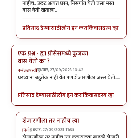
नाहीच.. उलट अत्यंत छान, निसर्गात येतो तसा मस्त
वास येतो खताला..
प्रतिसाद देण्यासाठी
लॉग इन करा
किंवा
सदस्य व्हा
एक प्रश्न - ह्या प्रोसेसमध्ये कुजका
वास येतो का ?
बुधवार, 27/09/2023 10:42
कर्नलतपस्वी
घरच्यांना बहुतेक नाही येत पण शेजारणीला जरूर येतो.....
प्रतिसाद देण्यासाठी
लॉग इन करा
किंवा
सदस्य व्हा
शेजारणीला तर नाहीच त्या
बुधवार, 27/09/2023 11:35
निमी
In reply to
एक प्रश्न - ह्या प्रोसेसमध्ये कुजका वास येतो का ?
शेजारणीला तर नाहीच त्या कचऱ्याच्या बादली शेजारी