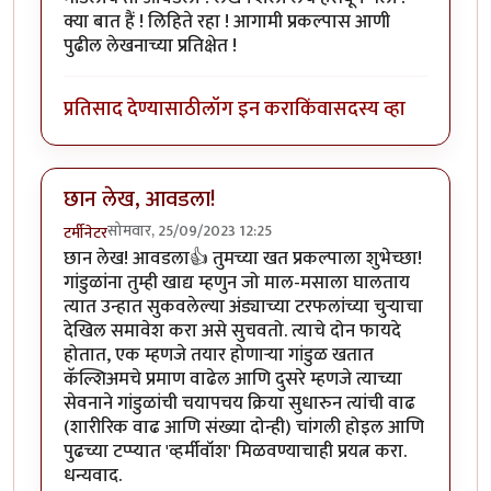
क्या बात हैं ! लिहिते रहा ! आगामी प्रकल्पास आणी
पुढील लेखनाच्या प्रतिक्षेत !
प्रतिसाद देण्यासाठी
लॉग इन करा
किंवा
सदस्य व्हा
छान लेख, आवडला!
सोमवार, 25/09/2023 12:25
टर्मीनेटर
छान लेख! आवडला👍 तुमच्या खत प्रकल्पाला शुभेच्छा!
गांडुळांना तुम्ही खाद्य म्हणुन जो माल-मसाला घालताय
त्यात उन्हात सुकवलेल्या अंड्याच्या टरफलांच्या चुऱ्याचा
देखिल समावेश करा असे सुचवतो. त्याचे दोन फायदे
होतात, एक म्हणजे तयार होणाऱ्या गांडुळ खतात
कॅल्शिअमचे प्रमाण वाढेल आणि दुसरे म्हणजे त्याच्या
सेवनाने गांडुळांची चयापचय क्रिया सुधारुन त्यांची वाढ
(शारीरिक वाढ आणि संख्या दोन्ही) चांगली होइल आणि
पुढच्या टप्प्यात 'व्हर्मीवॉश' मिळवण्याचाही प्रयत्न करा.
धन्यवाद.