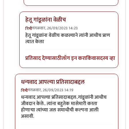
हेतू गांडूळांना वेळीच
मंगळवार, 26/09/2023 14:23
निमी
In reply to
टपोरे गांडुळ आहेत, ही गांडुळं
by
गवि
हेतू गांडूळांना वेळीच कळल्याने त्यांनी आधीच प्राण
त्यात केला
प्रतिसाद देण्यासाठी
लॉग इन करा
किंवा
सदस्य व्हा
धन्यवाद आपल्या प्रतिसादाबद्दल
मंगळवार, 26/09/2023 14:19
निमी
In reply to
छान. खत प्रकल्प आवडला. आमच्या
by
प्रा.डॉ.दि
धन्यवाद आपल्या प्रतिसादाबद्दल..गांडूळांनी आधीच
जीवदान केले.. त्यांना बहुतेक मासेमारी करता
होणाऱ्या त्यांच्या जल समाधीची कल्पना आली
असावी.