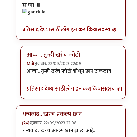
In reply to
एखादा फोटो पाहिजे होता.
by
सौंदाळा (verifie
हा घ्या !!!!
प्रतिसाद देण्यासाठी
लॉग इन करा
किंवा
सदस्य व्हा
आव्वा.. तुम्ही खरंच फोटो
शुक्रवार, 22/09/2023 22:09
निमी
In reply to
कोणाचा? गांडुळाचा?
by
अहिरावण
आव्वा.. तुम्ही खरंच फोटो शोधून छान टाकलाय.
प्रतिसाद देण्यासाठी
लॉग इन करा
किंवा
सदस्य व्हा
धन्यवाद.. खरंच प्रकल्प छान
शुक्रवार, 22/09/2023 22:08
निमी
In reply to
एखादा फोटो पाहिजे होता.
by
सौंदाळा (verifie
धन्यवाद.. खरंच प्रकल्प छान झाला आहे.