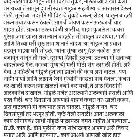
बादलीला भोकं पाडून त्यात विटांचे तुकडे, नारळाच्या शेंड्या कशा
भरायच्या ते सांगून दुपारी स्वतः गांडुळांसह येण्याचं आश्वासन देऊन
गेली. मुलीच्या मदतीने मी विटांचे तुकडे करून, शेंड्या घालून बादली
भरून तयार करून ठेवली. आमची जेवणं करून अलकाची वाट
पाहत होते. अलका ठरल्यावेळी आलीच. माझा कुजलेला कचरा
पुरेसा जमा झाला असल्याने बादलीत तो घालून वर शेण्या, पाणी
आणि तिच्या घरी सुखासमाधानाने नांदणाऱ्या गांडुळांना प्रवास
घडवून माझ्या घरी सोडलं. "यांना मुंग्या लागू देऊ नकोस" असं
बजावून सांगून ती गेली. दुसऱ्या दिवशी उठल्या उठल्या मी खताच्या
बादलीकडे गेले. काळ्या मुंग्यांची भली मोठी रांग लागली होती. अरे
देवा...! पहिलीच गांडुळं हुतात्मा झाली की काय असं वाटलं.. पण
नाही! पाणी आणि लक्ष्मण रेघेने मुंग्यांनी काढता पाय घेतला. कचरा
वर-खाली करून हवा खेळती कशी करायची, ते आठ दिवसांनी
अलकानेच दाखवलं. गांडुळं मजेत असल्याने अलकाही हसली आणि
परत गेली. चार दिवसांनी आपणही पाहावं कचरा वर-खाली करून,
असं वाटल्याने मी कचऱ्यात हात घातला. गांडुळं गायब! चार
दिवसांपूर्वी तर भरपूर होती. 'कुठे गेली सगळी? आता अलकाला
काय सांगायचं? साधी गांडुळं पाळायला जमत नाहीत आपल्याला..
छे..छे. काय हे.. दोन मुलींना काय सांभाळणार आपण!' असे विचार
मनात आले. आणि इतक्यात.. काय आश्चर्य! आणखी खोल हात