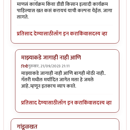
माणसं कार्यक्रम किंवा डीडी किसान इत्यादी कार्यक्रम
पाहिल्यास खत कसं करायचं याची कल्पना येईल. जागा
लागते.
प्रतिसाद देण्यासाठी
लॉग इन करा
किंवा
सदस्य व्हा
माझ्याकडे जागाही नाही आणि
गुरुवार, 21/09/2023 21:11
निमी
In reply to
प्रयोग चालू द्या. सह्याद्री
by
कंजूस
माझ्याकडे जागाही नाही आणि बागही मोठी नाही..
गॅलरी मधील मर्यादित जागेत मला हे जमले
आहे..म्हणून इतकाच व्याप करते.
प्रतिसाद देण्यासाठी
लॉग इन करा
किंवा
सदस्य व्हा
गांडूळखत