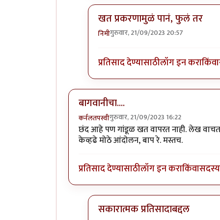
खत प्रकरणामुळं पानं, फुलं तर
गुरुवार, 21/09/2023 20:57
निमी
In reply to
बापरे! भारी प्रकर्ण दिसतंय!
प्रतिसाद देण्यासाठी
लॉग इन करा
किंवा
बागवानीचा....
गुरुवार, 21/09/2023 16:22
कर्नलतपस्वी
छंद आहे पण गांडूळ खत वापरत नाही. लेख वाचताना
केव्हढे मोठे आंदोलन, बाप रे. मस्तच.
प्रतिसाद देण्यासाठी
लॉग इन करा
किंवा
सदस्य 
सकारात्मक प्रतिसादाबद्दल