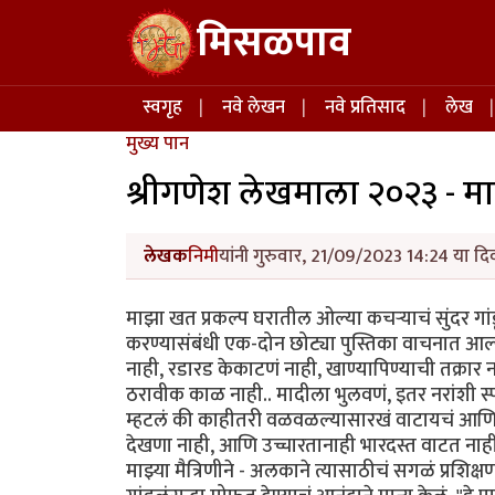
Skip to main content
मिसळपाव
Main navigation
स्वगृह
नवे लेखन
नवे प्रतिसाद
लेख
मुख्य पान
श्रीगणेश लेखमाला २०२३ - मा
लेखक
निमी
यांनी गुरुवार, 21/09/2023 14:24 या दि
माझा खत प्रकल्प घरातील ओल्या कचऱ्याचं सुंदर गां
करण्यासंबंधी एक-दोन छोट्या पुस्तिका वाचनात आल्
नाही, रडारड केकाटणं नाही, खाण्यापिण्याची तक्रार
ठरावीक काळ नाही.. मादीला भुलवणं, इतर नरांशी स्प
म्हटलं की काहीतरी वळवळल्यासारखं वाटायचं आणि
देखणा नाही, आणि उच्चारतानाही भारदस्त वाटत नाह
माझ्या मैत्रिणीने - अलकाने त्यासाठीचं सगळं प्रशि