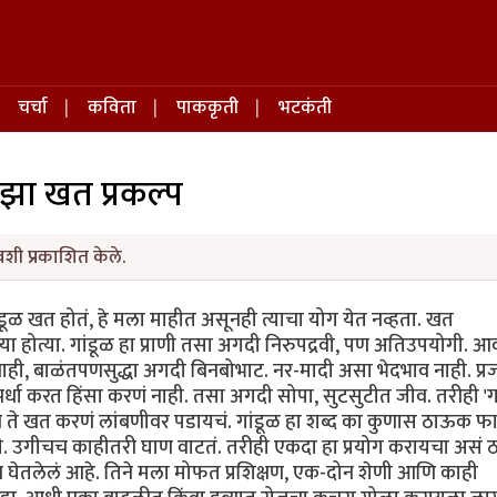
चर्चा
कविता
पाककृती
भटकंती
झा खत प्रकल्प
वशी प्रकाशित केले.
डूळ खत होतं, हे मला माहीत असूनही त्याचा योग येत नव्हता. खत
या होत्या. गांडूळ हा प्राणी तसा अगदी निरुपद्रवी, पण अतिउपयोगी. 
 नाही, बाळंतपणसुद्धा अगदी बिनबोभाट. नर-मादी असा भेदभाव नाही. प्
र्धा करत हिंसा करणं नाही. तसा अगदी सोपा, सुटसुटीत जीव. तरीही 'गा
 ते खत करणं लांबणीवर पडायचं. गांडूळ हा शब्द का कुणास ठाऊक फ
ी. उगीचच काहीतरी घाण वाटतं. तरीही एकदा हा प्रयोग करायचा असं ठ
क्षण घेतलेलं आहे. तिने मला मोफत प्रशिक्षण, एक-दोन शेणी आणि काही