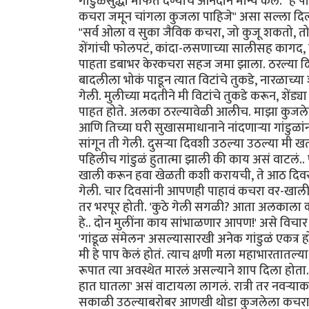
गांडुळंसुद्धा मोफत देण्याचं आनंदाने मान्य केलं.
कचरा जमून चांगला कुजला पाहिजे" असा सल्ला दिला.
"सर्व ओला व सुका जैविक कचरा, जो कुजू शकतो, तो ह्
शेंगांची फोलपटं, कांदा-लसणाच्या सालीसह कागद, चह
पाहता डबाभर केरकचरा सहज जमा झाला. ठरल्या 
बादलीला भोकं पाडून त्यात विटांचे तुकडे, नारळाच्या श
गेली. मुलीच्या मदतीने मी विटांचे तुकडे करून, श
पाहत होते. अलका ठरल्यावेळी आलीच. माझा कुजलेल
आणि तिच्या घरी सुखासमाधानाने नांदणाऱ्या गांडुळांन
सांगून ती गेली. दुसऱ्या दिवशी उठल्या उठल्या मी खता
पहिलीच गांडुळं हुतात्मा झाली की काय असं वाटलं.. 
खाली करून हवा खेळती कशी करायची, ते आठ दिवस
गेली. चार दिवसांनी आपणही पाहावं कचरा वर-खाली कर
तर भरपूर होती. 'कुठे गेली सगळी? आता अलकाला क
हे.. दोन मुलींना काय सांभाळणार आपण!' असे विच
'गांडूळ संमेलन' असल्यासारखी अनेक गांडुळं एकत्र
मी हे पाप केलं होतं. त्याच क्षणी मला महाभारतातल्
रूपात त्या अवस्थेत मारलं असल्याने शाप दिला होत
हात घातला' असं वाटायला लागलं. रात्री तर नवऱ्या
सकाळी उठल्याबरोबर आणखी थोडा कुजलेला कचरा अर