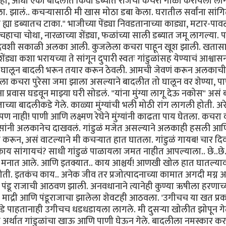
 "हे पाहा, आधी एका बादलीत किंवा डब्यात रोजचा कचरा गोळा करायला ला
 झालं.. कचऱ्यासाठी मी खास मोठा डबा केला. घरातील सर्वांना सांगि
या डब्यातच टाका." भाजीच्या पेंड्या निवडतानाच्या काड्या, मटार-पावट्
ाचा चोथा, नारळाच्या शेंड्या, फळांच्या साली डब्यात जमू लागल्या. 
दिवशी सकाळी अलका आली. कुजलेला कचरा पाहून खूश झाली. खतासा
ेंड्या कशा भरायच्या ते सांगून दुपारी स्वतः गांडुळांसह येण्याचं आश्वा
ेंड्या घालून बादली भरून तयार करून ठेवली. आमची जेवणं करून अलकाच
ा कचरा पुरेसा जमा झाला असल्याने बादलीत तो घालून वर शेण्या, प
ा प्रवास घडवून माझ्या घरी सोडलं. "यांना मुंग्या लागू देऊ नकोस" असं
च्या बादलीकडे गेले. काळ्या मुंग्यांची भली मोठी रांग लागली होती. अरे 
पण नाही! पाणी आणि लक्ष्मण रेघेने मुंग्यांनी काढता पाय घेतला. कचरा 
ांनी अलकानेच दाखवलं. गांडुळं मजेत असल्याने अलकाही हसली आ
ून, असं वाटल्याने मी कचऱ्यात हात घातला. गांडुळं गायब! चार दिवसा
ाय सांगायचं? साधी गांडुळं पाळायला जमत नाहीत आपल्याला.. छे..छे
ार मनात आले. आणि इतक्यात.. काय आश्चर्य! आणखी खोल हात घातल्या
 होती. इतकंच काय.. अनेक जीव तर प्रजोत्पादनाच्या कामात अगदी मग्न
या पंडू राजाची आठवण झाली. अनवधानाने त्यानेही कुण्या ऋषीला हरणाच्
ा. माद्री आणि पंडूराजाचा झालेला शेवटही आठवला. 'उगीचच या खत प्र
कडे पाहतानाही उगीचच धडधडायला लागले. मी दुसऱ्या खोलीत झोपून गे
्थात गांडुळांचा खाऊ आणि पाणी घेऊन गेले. बादलीला नमस्कार क