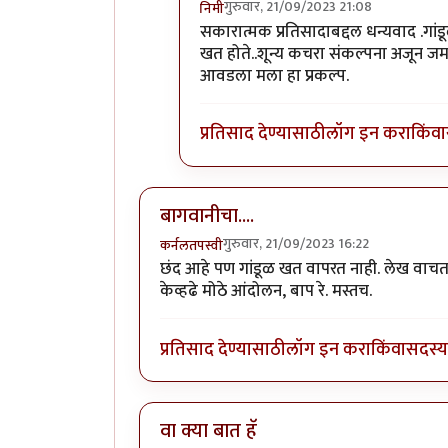
गुरुवार, 21/09/2023 21:08
निमी
In reply to
बागवानीचा....
by
कर्नलतपस्
सकारात्मक प्रतिसादाबद्दल धन्यवाद .गांड
खत होते..शून्य कचरा संकल्पना अजून ज
आवडला मला हा प्रकल्प.
प्रतिसाद देण्यासाठी
लॉग इन करा
किंवा
बागवानीचा....
गुरुवार, 21/09/2023 16:22
कर्नलतपस्वी
छंद आहे पण गांडूळ खत वापरत नाही. लेख वाचताना
केव्हढे मोठे आंदोलन, बाप रे. मस्तच.
प्रतिसाद देण्यासाठी
लॉग इन करा
किंवा
सदस्य 
वा क्या बात हॅ