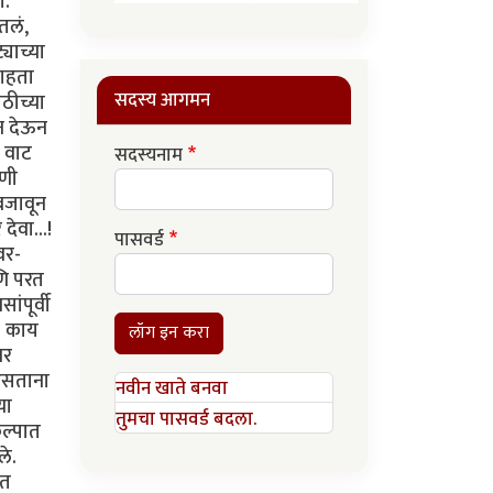
ग.
तलं,
याच्या
पाहता
सदस्य आगमन
ठीच्या
सन देऊन
ी वाट
सदस्यनाम
ाणी
 बजावून
देवा...!
पासवर्ड
वर-
णि परत
ंपूर्वी
. काय
लॉग इन करा
वर
 असताना
नवीन खाते बनवा
या
तुमचा पासवर्ड बदला.
कल्पात
ले.
रत