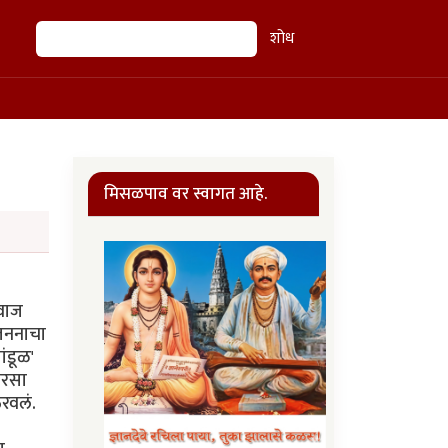
शोध
शोध
मिसळपाव वर स्वागत आहे.
आवाज
रजननाचा
ंडूळ'
ारसा
रवलं.