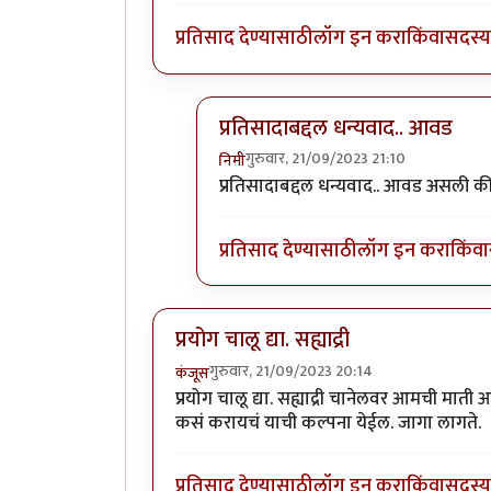
प्रतिसाद देण्यासाठी
लॉग इन करा
किंवा
सदस्य 
प्रतिसादाबद्दल धन्यवाद.. आवड
गुरुवार, 21/09/2023 21:10
निमी
In reply to
बराच मोकळा वेळ दिसतोय..
प्रतिसादाबद्दल धन्यवाद.. आवड असली क
प्रतिसाद देण्यासाठी
लॉग इन करा
किंवा
प्रयोग चालू द्या. सह्याद्री
गुरुवार, 21/09/2023 20:14
कंजूस
प्रयोग चालू द्या. सह्याद्री चानेलवर आमची माती
कसं करायचं याची कल्पना येईल. जागा लागते.
प्रतिसाद देण्यासाठी
लॉग इन करा
किंवा
सदस्य 