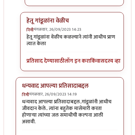
हेतू गांडूळांना वेळीच
मंगळवार, 26/09/2023 14:23
निमी
In reply to
टपोरे गांडुळ आहेत, ही गांडुळं
by
गवि
हेतू गांडूळांना वेळीच कळल्याने त्यांनी आधीच प्राण
त्यात केला
प्रतिसाद देण्यासाठी
लॉग इन करा
किंवा
सदस्य व्हा
धन्यवाद आपल्या प्रतिसादाबद्दल
मंगळवार, 26/09/2023 14:19
निमी
In reply to
छान. खत प्रकल्प आवडला. आमच्या
by
प्रा.डॉ.दि
धन्यवाद आपल्या प्रतिसादाबद्दल..गांडूळांनी आधीच
जीवदान केले.. त्यांना बहुतेक मासेमारी करता
होणाऱ्या त्यांच्या जल समाधीची कल्पना आली
असावी.