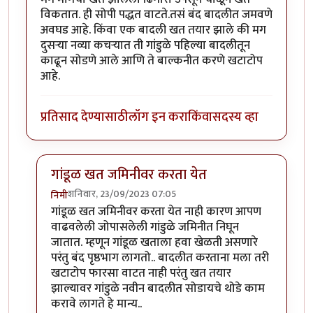
विकतात. ही सोपी पद्धत वाटते.तसं बंद बादलीत जमवणे
अवघड आहे. किंवा एक बादली खत तयार झाले की मग
दुसऱ्या नव्या कचऱ्यात ती गांडुळे पहिल्या बादलीतून
काढून सोडणे आले आणि ते बाल्कनीत करणे खटाटोप
आहे.
प्रतिसाद देण्यासाठी
लॉग इन करा
किंवा
सदस्य व्हा
गांडूळ खत जमिनीवर करता येत
शनिवार, 23/09/2023 07:05
निमी
In reply to
शेतकरी एका बाजूला शेड काढून
by
कंजूस
गांडूळ खत जमिनीवर करता येत नाही कारण आपण
वाढवलेली जोपासलेली गांडुळे जमिनीत निघून
जातात. म्हणून गांडूळ खताला हवा खेळती असणारे
परंतु बंद पृष्ठभाग लागतो.. बादलीत करताना मला तरी
खटाटोप फारसा वाटत नाही परंतु खत तयार
झाल्यावर गांडुळे नवीन बादलीत सोडायचे थोडे काम
करावे लागते हे मान्य..