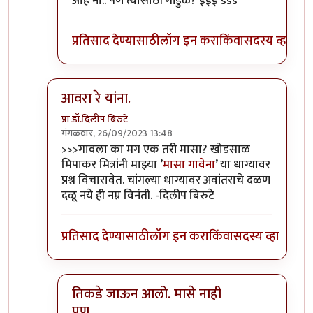
ओह नो.. पण त्यासाठी गांडुळे? ईईई sss
प्रतिसाद देण्यासाठी
लॉग इन करा
किंवा
सदस्य व्हा
आवरा रे यांना.
प्रा.डॉ.दिलीप बिरुटे
मंगळवार, 26/09/2023 13:48
In reply to
टपोरे गांडुळ आहेत, ही गांडुळं
by
गवि
>>>गावला का मग एक तरी मासा? खोडसाळ
मिपाकर मित्रांनी माझ्या ’
मासा गावेना
’ या धाग्यावर
प्रश्न विचारावेत. चांगल्या धाग्यावर अवांतराचे दळण
दळू नये ही नम्र विनंती. -दिलीप बिरुटे
प्रतिसाद देण्यासाठी
लॉग इन करा
किंवा
सदस्य व्हा
तिकडे जाऊन आलो. मासे नाही
पण