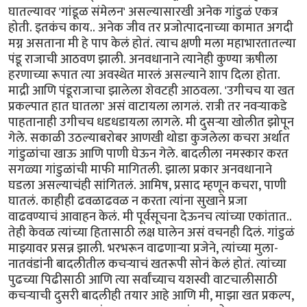
घातल्यावर 'गांडूळ संमेलन' असल्यासारखी अनेक गांडुळं एकत्र
होती. इतकंच काय.. अनेक जीव तर प्रजोत्पादनाच्या कामात अगदी
मग्न असताना मी हे पाप केलं होतं. त्याच क्षणी मला महाभारतातल्या
पंडू राजाची आठवण झाली. अनवधानाने त्यानेही कुण्या ऋषीला
हरणाच्या रूपात त्या अवस्थेत मारलं असल्याने शाप दिला होता.
माद्री आणि पंडूराजाचा झालेला शेवटही आठवला. 'उगीचच या खत
प्रकल्पात हात घातला' असं वाटायला लागलं. रात्री तर नवऱ्याकडे
पाहतानाही उगीचच धडधडायला लागले. मी दुसऱ्या खोलीत झोपून
गेले. सकाळी उठल्याबरोबर आणखी थोडा कुजलेला कचरा अर्थात
गांडुळांचा खाऊ आणि पाणी घेऊन गेले. बादलीला नमस्कार करत
सगळ्या गांडुळांची माफी मागितली. झाला प्रकार अनवधानाने
घडला असल्याचंही सांगितलं. आमिष, प्रसाद म्हणून कचरा, पाणी
घातलं. काहीही ढवळाढवळ न करता त्यांना सुखाने प्रजा
वाढवण्याचं आवाहन केलं. मी पूर्वसूचना देऊनच त्यांच्या एकांतात..
तेही केवळ त्यांच्या हितासाठी लक्ष घालेन असं वचनही दिलं. गांडुळं
माझ्यावर प्रसन्न झाली. भरभरून वाढणाऱ्या प्रजेने, त्यांच्या मुला-
नातवंडांनी बादलीतील कचऱ्याचं खतरूपी सोनं केलं होतं. त्यांच्या
पुढच्या पिढीसाठी आणि त्या सर्वांच्याच यशस्वी वाटचालीसाठी
कचऱ्याची दुसरी बादलीही तयार आहे आणि मी, माझा खत प्रकल्प,