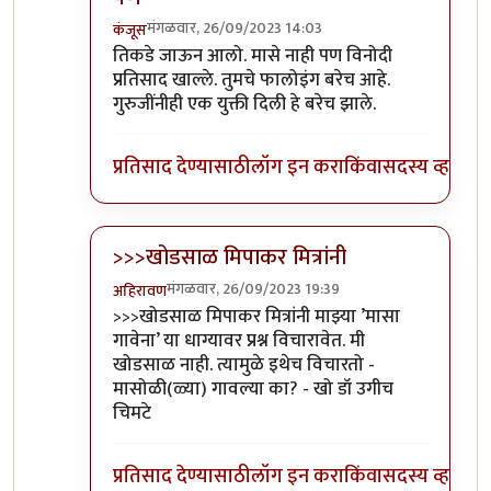
मंगळवार, 26/09/2023 14:03
कंजूस
In reply to
आवरा रे यांना.
by
प्रा.डॉ.दिलीप बिरुटे
तिकडे जाऊन आलो. मासे नाही पण विनोदी
प्रतिसाद खाल्ले. तुमचे फालोइंग बरेच आहे.
गुरुजींनीही एक युक्ती दिली हे बरेच झाले.
प्रतिसाद देण्यासाठी
लॉग इन करा
किंवा
सदस्य व्हा
>>>खोडसाळ मिपाकर मित्रांनी
मंगळवार, 26/09/2023 19:39
अहिरावण
In reply to
आवरा रे यांना.
by
प्रा.डॉ.दिलीप बिरुटे
>>>खोडसाळ मिपाकर मित्रांनी माझ्या ’मासा
गावेना’ या धाग्यावर प्रश्न विचारावेत. मी
खोडसाळ नाही. त्यामुळे इथेच विचारतो -
मासोळी(ळ्या) गावल्या का? - खो डॉ उगीच
चिमटे
प्रतिसाद देण्यासाठी
लॉग इन करा
किंवा
सदस्य व्हा