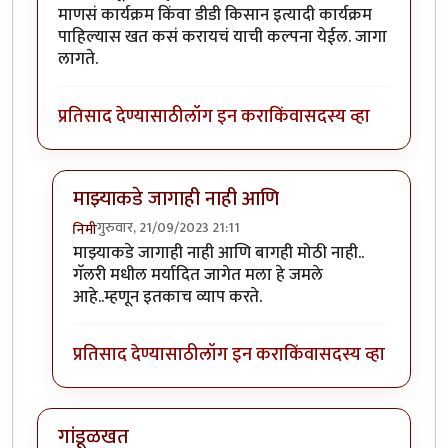
माणसं कार्यक्रम किंवा डीडी किसान इत्यादी कार्यक्रम
पाहिल्यास खत कसं करायचं याची कल्पना येईल. जागा
लागते.
प्रतिसाद देण्यासाठी
लॉग इन करा
किंवा
सदस्य व्हा
माझ्याकडे जागाही नाही आणि
गुरुवार, 21/09/2023 21:11
निमी
In reply to
प्रयोग चालू द्या. सह्याद्री
by
कंजूस
माझ्याकडे जागाही नाही आणि बागही मोठी नाही..
गॅलरी मधील मर्यादित जागेत मला हे जमले
आहे..म्हणून इतकाच व्याप करते.
प्रतिसाद देण्यासाठी
लॉग इन करा
किंवा
सदस्य व्हा
गांडूळखत