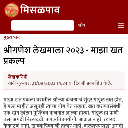
Skip to main content
मिसळपाव
शोध
शोध
मुख्य पान
श्रीगणेश लेखमाला २०२३ - माझा खत
प्रकल्प
लेखक
निमी
यांनी गुरुवार, 21/09/2023 14:24 या दिवशी प्रकाशित केले.
माझा खत प्रकल्प घरातील ओल्या कचऱ्याचं सुंदर गांडूळ खत होतं,
हे मला माहीत असूनही त्याचा योग येत नव्हता. खत करण्यासंबंधी
एक-दोन छोट्या पुस्तिका वाचनात आल्या होत्या. गांडूळ हा प्राणी
तसा अगदी निरुपद्रवी, पण अतिउपयोगी. आवाज नाही, रडारड
केकाटणं नाही, खाण्यापिण्याची तक्रार नाही, बाळंतपणसुद्धा अगदी