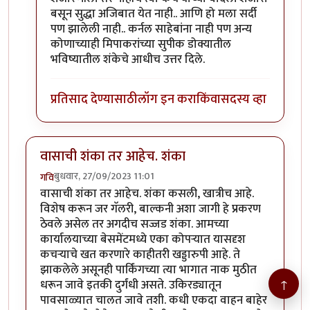
बसून सुद्धा अजिबात येत नाही.. आणि हो मला सर्दी
पण झालेली नाही.. कर्नल साहेबांना नाही पण अन्य
कोणाच्याही मिपाकरांच्या सुपीक डोक्यातील
भविष्यातील शंकेचे आधीच उत्तर दिले.
प्रतिसाद देण्यासाठी
लॉग इन करा
किंवा
सदस्य व्हा
वासाची शंका तर आहेच. शंका
बुधवार, 27/09/2023 11:01
गवि
वासाची शंका तर आहेच. शंका कसली, खात्रीच आहे.
विशेष करून जर गॅलरी, बाल्कनी अशा जागी हे प्रकरण
ठेवले असेल तर अगदीच सज्जड शंका. आमच्या
कार्यालयाच्या बेसमेंटमध्ये एका कोपऱ्यात यासदृश
कचऱ्याचे खत करणारे काहीतरी खड्डारुपी आहे. ते
झाकलेले असूनही पार्किंगच्या त्या भागात नाक मुठीत
↑
धरून जावे इतकी दुर्गंधी असते. उकिरड्यातून
पावसाळ्यात चालत जावे तशी. कधी एकदा वाहन बाहेर