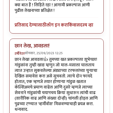
क्या बात हैं ! लिहिते रहा ! आगामी प्रकल्पास आणी
पुढील लेखनाच्या प्रतिक्षेत !
प्रतिसाद देण्यासाठी
लॉग इन करा
किंवा
सदस्य व्हा
छान लेख, आवडला!
सोमवार, 25/09/2023 12:25
टर्मीनेटर
छान लेख! आवडला👍 तुमच्या खत प्रकल्पाला शुभेच्छा!
गांडुळांना तुम्ही खाद्य म्हणुन जो माल-मसाला घालताय
त्यात उन्हात सुकवलेल्या अंड्याच्या टरफलांच्या चुऱ्याचा
देखिल समावेश करा असे सुचवतो. त्याचे दोन फायदे
होतात, एक म्हणजे तयार होणाऱ्या गांडुळ खतात
कॅल्शिअमचे प्रमाण वाढेल आणि दुसरे म्हणजे त्याच्या
सेवनाने गांडुळांची चयापचय क्रिया सुधारुन त्यांची वाढ
(शारीरिक वाढ आणि संख्या दोन्ही) चांगली होइल आणि
पुढच्या टप्प्यात 'व्हर्मीवॉश' मिळवण्याचाही प्रयत्न करा.
धन्यवाद.