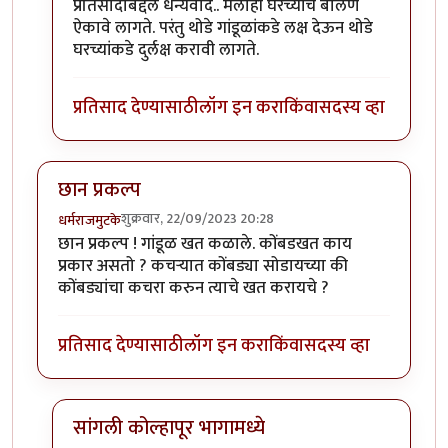
In reply to
उत्तम माहिती!!
by
राजेंद्र मेहेंदळे
प्रतिसादाबद्दल धन्यवाद.. मलाही घरच्यांचे बोलणे
ऐकावे लागते. परंतु थोडे गांडूळांकडे लक्ष देऊन थोडे
घरच्यांकडे दुर्लक्ष करावी लागते.
प्रतिसाद देण्यासाठी
लॉग इन करा
किंवा
सदस्य व्हा
छान प्रकल्प
शुक्रवार, 22/09/2023 20:28
धर्मराजमुटके
छान प्रकल्प ! गांडूळ खत कळाले. कोंबडखत काय
प्रकार असतो ? कचर्‍यात कोंबड्या सोडायच्या की
कोंबड्यांचा कचरा करुन त्याचे खत करायचे ?
प्रतिसाद देण्यासाठी
लॉग इन करा
किंवा
सदस्य व्हा
सांगली कोल्हापूर भागामध्ये