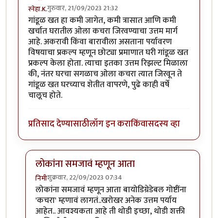
गुरुवार, 21/09/2023 21:32
स्नेहा.K.
गांडूळ खत हा कमी जागेत, कमी त्रासात आणि कमी
खर्चात घरातील ओला कचरा जिरवण्याचा उत्तम मार्ग
आहे. अकरावी किंवा बारावीला असताना पर्यावरण
विषयाचा प्रकल्प म्हणून छोट्या प्रमाणात घरी गांडूळ खत
प्रकल्प केला होता. त्याचा इतका उत्तम रिझल्ट मिळाला
की, नंतर घरचा सगळाच ओला कचरा त्यात जिरवून ते
गांडूळ खत घरच्याच शेतीत वापरणे, पुढे काही वर्षे
चालूच होते.
प्रतिसाद देण्यासाठी
लॉग इन करा
किंवा
सदस्य व्हा
लोकांना समजावं म्हणून आता
शुक्रवार, 22/09/2023 07:34
निमी
In reply to
गांडूळखत
by
स्नेहा.K.
लोकांना समजावं म्हणून आता बायोडिग्रेडेबल गोष्टींना
'कचरा' म्हणावं लागतं..खरोखर अनेक उत्तम पर्याय
आहेत.. आवश्यकता आहे ती थोडी इच्छा, थोडी शक्ती