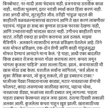
बिनबोभाट. नर-मादी असा भेदभाव नाही. प्रजननाचा ठरावीक काळ
नाही.. मादीला भुलवणं, इतर नरांशी स्पर्धा करत हिंसा करणं नाही.
तसा अगदी सोपा, सुटसुटीत जीव. तरीही 'गांडूळ' म्हटलं की
काहीतरी वळवळल्यासारखं वाटायचं आणि ते खत करणं लांबणीवर
पडायचं. गांडूळ हा शब्द का कुणास ठाऊक फारसा देखणा नाही,
आणि उच्चारतानाही भारदस्त वाटत नाही. उगीचच काहीतरी घाण
वाटतं. तरीही एकदा हा प्रयोग करायचा असं ठरवलं. माझ्या
मैत्रिणीने - अलकाने त्यासाठीचं सगळं प्रशिक्षण घेतलेलं आहे. तिने
मला मोफत प्रशिक्षण, एक-दोन शेणी आणि काही गांडुळंसुद्धा
मोफत देण्याचं आनंदाने मान्य केलं. "हे पाहा, आधी एका बादलीत
किंवा डब्यात रोजचा कचरा गोळा करायला लाग. कचरा जमून
चांगला कुजला पाहिजे" असा सल्ला दिला. झालं.. कचऱ्यासाठी मी
खास मोठा डबा केला. घरातील सर्वांना सांगितलं, "सर्व ओला व
सुका जैविक कचरा, जो कुजू शकतो, तो ह्या डब्यातच टाका."
भाजीच्या पेंड्या निवडतानाच्या काड्या, मटार-पावट्याच्या शेंगांची
फोलपटं, कांदा-लसणाच्या सालीसह कागद, चहाचा चोथा,
नारळाच्या शेंड्या, फळांच्या साली डब्यात जमू लागल्या. पाहता
पाहता डबाभर केरकचरा सहज जमा झाला. ठरल्या दिवशी सकाळी
अलका आली. कुजलेला कचरा पाहून खूश झाली. खतासाठीच्या