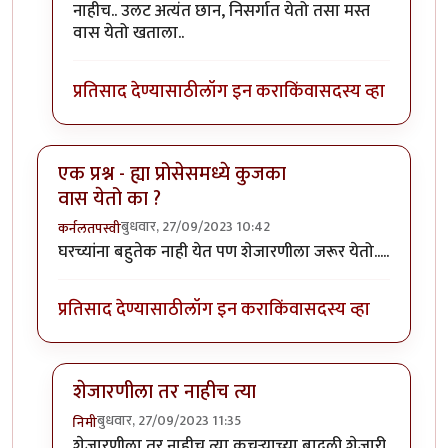
नाहीच.. उलट अत्यंत छान, निसर्गात येतो तसा मस्त
वास येतो खताला..
प्रतिसाद देण्यासाठी
लॉग इन करा
किंवा
सदस्य व्हा
एक प्रश्न - ह्या प्रोसेसमध्ये कुजका
वास येतो का ?
बुधवार, 27/09/2023 10:42
कर्नलतपस्वी
घरच्यांना बहुतेक नाही येत पण शेजारणीला जरूर येतो.....
प्रतिसाद देण्यासाठी
लॉग इन करा
किंवा
सदस्य व्हा
शेजारणीला तर नाहीच त्या
बुधवार, 27/09/2023 11:35
निमी
In reply to
एक प्रश्न - ह्या प्रोसेसमध्ये कुजका वास येतो का ?
शेजारणीला तर नाहीच त्या कचऱ्याच्या बादली शेजारी