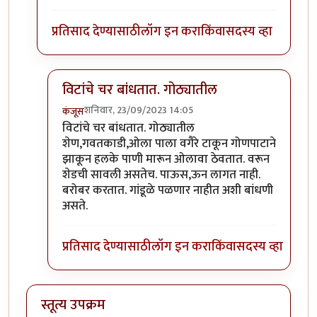
प्रतिसाद देण्यासाठी
लॉग इन करा
किंवा
सदस्य व्हा
विटांचे चर बांधतात. गोठ्यातील
शनिवार, 23/09/2023 14:05
कंजूस
In reply to
गांडूळ खत जमिनीवर करता येत
by
निमी
विटांचे चर बांधतात. गोठ्यातील
शेण,गवतकाडी,ओला पाला वगैरे टाकून गोणपाटाने
झाकून हलके पाणी मारून ओलावा ठेवतात. वरून
शेडची सावली असतेच. पाऊस,ऊन लागत नाही.
बरोबर करतात. गांडूळे पळणार नाहीत अशी बांधणी
असते.
प्रतिसाद देण्यासाठी
लॉग इन करा
किंवा
सदस्य व्हा
स्तूत्य उपक्रम