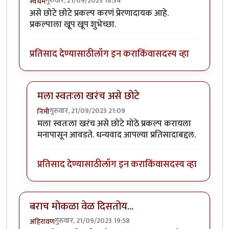
गुरुवार, 21/09/2023 18:34
स्वधर्म
असे छोटे छोटे प्रकल्प करणं प्रेरणादायक आहे.
प्रकल्पाला खूप खूप शुभेच्छा.
प्रतिसाद देण्यासाठी
लॉग इन करा
किंवा
सदस्य व्हा
मला स्वतःला खरंच असे छोटे
गुरुवार, 21/09/2023 21:09
निमी
In reply to
वा क्या बात हॅ
by
स्वधर्म
मला स्वतःला खरंच असे छोटे मोठे प्रकल्प करायला
मनापासून आवडते. धन्यवाद आपल्या प्रतिसादाबद्दल.
प्रतिसाद देण्यासाठी
लॉग इन करा
किंवा
सदस्य व्हा
बराच मोकळा वेळ दिसतोय...
गुरुवार, 21/09/2023 19:58
अहिरावण