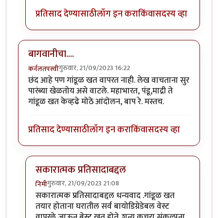
प्रतिसाद देण्यासाठी
लॉग इन करा
किंवा
सदस्य व्हा
बागवानीचा....
गुरुवार, 21/09/2023 16:22
कर्नलतपस्वी
छंद आहे पण गांडूळ खत वापरत नाही. लेख वाचताना सुर
पारंब्या खेळतोय असे वाटले. महाभारत, पंडू,माद्री ते
गांडूळ खत केव्हढे मोठे आंदोलन, बाप रे. मस्तच.
प्रतिसाद देण्यासाठी
लॉग इन करा
किंवा
सदस्य व्हा
सकारात्मक प्रतिसादाबद्दल
गुरुवार, 21/09/2023 21:08
निमी
In reply to
बागवानीचा....
by
कर्नलतपस्वी
सकारात्मक प्रतिसादाबद्दल धन्यवाद .गांडूळ खत
तयार होताना घरातील सर्व बायोडिग्रेडेबल वेस्ट
वापरले जाऊन बेस्ट खत होते..शून्य कचरा संकल्पना