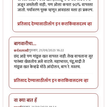
अजून जमलेली नाही.. पण ओला कचरा 90% वापरला
जातो. पर्यावरण पूरक म्हणून आवडला मला हा प्रकल्प.
प्रतिसाद देण्यासाठी
लॉग इन करा
किंवा
सदस्य व्हा
बागवानीचा....
गुरुवार, 21/09/2023 16:22
कर्नलतपस्वी
छंद आहे पण गांडूळ खत वापरत नाही. लेख वाचताना सुर
पारंब्या खेळतोय असे वाटले. महाभारत, पंडू,माद्री ते
गांडूळ खत केव्हढे मोठे आंदोलन, बाप रे. मस्तच.
प्रतिसाद देण्यासाठी
लॉग इन करा
किंवा
सदस्य व्हा
वा क्या बात हॅ