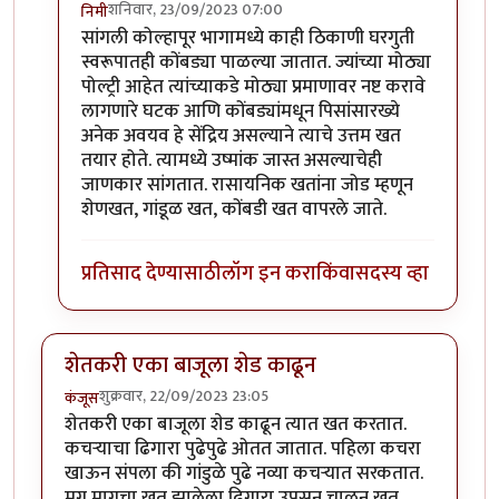
शनिवार, 23/09/2023 07:00
निमी
In reply to
छान प्रकल्प
by
धर्मराजमुटके
सांगली कोल्हापूर भागामध्ये काही ठिकाणी घरगुती
स्वरूपातही कोंबड्या पाळल्या जातात. ज्यांच्या मोठ्या
पोल्ट्री आहेत त्यांच्याकडे मोठ्या प्रमाणावर नष्ट करावे
लागणारे घटक आणि कोंबड्यांमधून पिसांसारख्ये
अनेक अवयव हे सेंद्रिय असल्याने त्याचे उत्तम खत
तयार होते. त्यामध्ये उष्मांक जास्त असल्याचेही
जाणकार सांगतात. रासायनिक खतांना जोड म्हणून
शेणखत, गांडूळ खत, कोंबडी खत वापरले जाते.
प्रतिसाद देण्यासाठी
लॉग इन करा
किंवा
सदस्य व्हा
शेतकरी एका बाजूला शेड काढून
शुक्रवार, 22/09/2023 23:05
कंजूस
शेतकरी एका बाजूला शेड काढून त्यात खत करतात.
कचऱ्याचा ढिगारा पुढेपुढे ओतत जातात. पहिला कचरा
खाऊन संपला की गांडुळे पुढे नव्या कचऱ्यात सरकतात.
मग मागचा खत झालेला ढिगारा उपसून चाळून खत