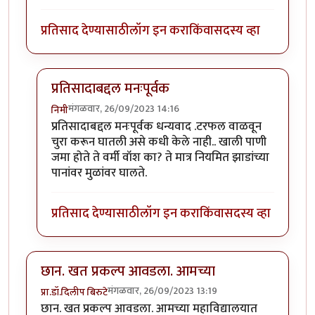
प्रतिसाद देण्यासाठी
लॉग इन करा
किंवा
सदस्य व्हा
प्रतिसादाबद्दल मनःपूर्वक
मंगळवार, 26/09/2023 14:16
निमी
In reply to
छान लेख, आवडला!
by
टर्मीनेटर
प्रतिसादाबद्दल मनःपूर्वक धन्यवाद .टरफल वाळवून
चुरा करून घातली असे कधी केले नाही.. खाली पाणी
जमा होते ते वर्मी वॉश का? ते मात्र नियमित झाडांच्या
पानांवर मुळांवर घालते.
प्रतिसाद देण्यासाठी
लॉग इन करा
किंवा
सदस्य व्हा
छान. खत प्रकल्प आवडला. आमच्या
मंगळवार, 26/09/2023 13:19
प्रा.डॉ.दिलीप बिरुटे
छान. खत प्रकल्प आवडला. आमच्या महाविद्यालयात