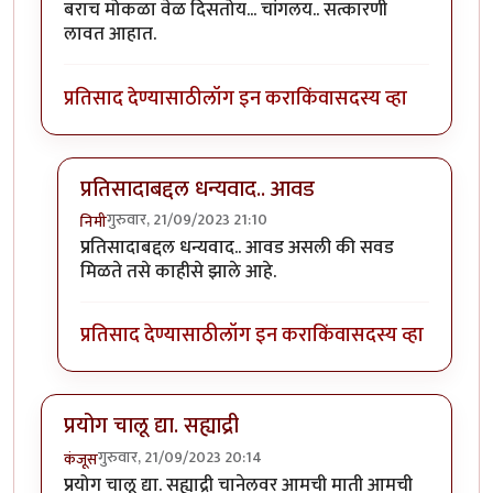
बराच मोकळा वेळ दिसतोय... चांगलय.. सत्कारणी
लावत आहात.
प्रतिसाद देण्यासाठी
लॉग इन करा
किंवा
सदस्य व्हा
प्रतिसादाबद्दल धन्यवाद.. आवड
गुरुवार, 21/09/2023 21:10
निमी
In reply to
बराच मोकळा वेळ दिसतोय...
by
अहिरावण
प्रतिसादाबद्दल धन्यवाद.. आवड असली की सवड
मिळते तसे काहीसे झाले आहे.
प्रतिसाद देण्यासाठी
लॉग इन करा
किंवा
सदस्य व्हा
प्रयोग चालू द्या. सह्याद्री
गुरुवार, 21/09/2023 20:14
कंजूस
प्रयोग चालू द्या. सह्याद्री चानेलवर आमची माती आमची