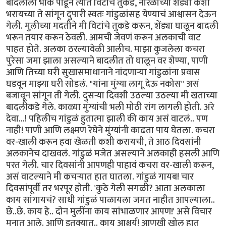
बादलीला भोकं पाडून त्यात विटांचे तुकडे, नारळाच्या शेंड्या कशा
भरायच्या ते सांगून दुपारी स्वतः गांडुळांसह येण्याचं आश्वासन देऊन
गेली. मुलीच्या मदतीने मी विटांचे तुकडे करून, शेंड्या घालून बादली
भरून तयार करून ठेवली. आमची जेवणं करून अलकाची वाट
पाहत होते. अलका ठरल्यावेळी आलीच. माझा कुजलेला कचरा
पुरेसा जमा झाला असल्याने बादलीत तो घालून वर शेण्या, पाणी
आणि तिच्या घरी सुखासमाधानाने नांदणाऱ्या गांडुळांना प्रवास
घडवून माझ्या घरी सोडलं. "यांना मुंग्या लागू देऊ नकोस" असं
बजावून सांगून ती गेली. दुसऱ्या दिवशी उठल्या उठल्या मी खताच्या
बादलीकडे गेले. काळ्या मुंग्यांची भली मोठी रांग लागली होती. अरे
देवा...! पहिलीच गांडुळं हुतात्मा झाली की काय असं वाटलं.. पण
नाही! पाणी आणि लक्ष्मण रेघेने मुंग्यांनी काढता पाय घेतला. कचरा
वर-खाली करून हवा खेळती कशी करायची, ते आठ दिवसांनी
अलकानेच दाखवलं. गांडुळं मजेत असल्याने अलकाही हसली आणि
परत गेली. चार दिवसांनी आपणही पाहावं कचरा वर-खाली करून,
असं वाटल्याने मी कचऱ्यात हात घातला. गांडुळं गायब! चार
दिवसांपूर्वी तर भरपूर होती. 'कुठे गेली सगळी? आता अलकाला
काय सांगायचं? साधी गांडुळं पाळायला जमत नाहीत आपल्याला..
छे..छे. काय हे.. दोन मुलींना काय सांभाळणार आपण!' असे विचार
मनात आले. आणि इतक्यात.. काय आश्चर्य! आणखी खोल हात