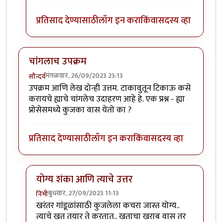
प्रतिसाद देण्यासाठी
लॉग इन करा
किंवा
सदस्य व्हा
चांगलाच उपक्रम
मंगळवार, 26/09/2023 23:13
सौन्दर्य
उपक्रम आणि लेख दोन्ही उत्तम. टाकावुतून टिकाऊ कसे
करायचे ह्याचे चांगलेच उदाहरण आहे हे. एक प्रश्न - ह्या
प्रोसेसमध्ये कुजका वास येतो का ?
प्रतिसाद देण्यासाठी
लॉग इन करा
किंवा
सदस्य व्हा
योग्य शंका आणि त्याचे उत्तर
बुधवार, 27/09/2023 11:13
निमी
In reply to
चांगलाच उपक्रम
by
सौन्दर्य
खरंतर गांडूळांसाठी कुजलेला कचरा जास्त योग्य..
त्याचे खत तयार ते करतात.. खताचा खराब वास तर