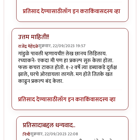
प्रतिसाद देण्यासाठी
लॉग इन करा
किंवा
सदस्य व्हा
उत्तम माहिती!!
शुक्रवार, 22/09/2023 19:57
राजेंद्र मेहेंदळे
गांडुळे पावली म्हणायची!! लेख छानच लिहिलाय.
रच्याकने- एकदा मी पण हा प्रकल्प सुरु केला होता.
फक्त कचरा टाकत होतो. १-२ वर्षे त्या डब्याकडे दुर्लक्ष
झाले, घरचे ओरडायला लागले. मग होते तितके खत
काढुन प्रकल्प बंद केला.
प्रतिसाद देण्यासाठी
लॉग इन करा
किंवा
सदस्य व्हा
प्रतिसादाबद्दल धन्यवाद..
शुक्रवार, 22/09/2023 22:08
निमी