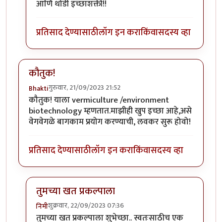
आणि थोडी इच्छाशक्ती!!
प्रतिसाद देण्यासाठी
लॉग इन करा
किंवा
सदस्य व्हा
कौतुक!
गुरुवार, 21/09/2023 21:52
Bhakti
कौतुक! याला vermiculture /environment
biotechnology म्हणतात.माझीही खुप इच्छा आहे,असे
वेगवेगळे बागकाम प्रयोग करण्याची, लवकर सुरू होवो!
प्रतिसाद देण्यासाठी
लॉग इन करा
किंवा
सदस्य व्हा
तुमच्या खत प्रकल्पाला
शुक्रवार, 22/09/2023 07:36
निमी
In reply to
कौतुक!
by
Bhakti
तुमच्या खत प्रकल्पाला शुभेच्छा.. स्वतःसाठीच एक