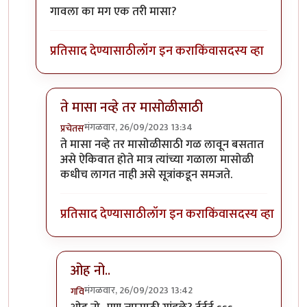
गावला का मग एक तरी मासा?
प्रतिसाद देण्यासाठी
लॉग इन करा
किंवा
सदस्य व्हा
ते मासा नव्हे तर मासोळीसाठी
मंगळवार, 26/09/2023 13:34
प्रचेतस
In reply to
टपोरे गांडुळ आहेत, ही गांडुळं
by
गवि
ते मासा नव्हे तर मासोळीसाठी गळ लावून बसतात
असे ऐकिवात होते मात्र त्यांच्या गळाला मासोळी
कधीच लागत नाही असे सूत्रांकडून समजते.
प्रतिसाद देण्यासाठी
लॉग इन करा
किंवा
सदस्य व्हा
ओह नो..
मंगळवार, 26/09/2023 13:42
गवि
In reply to
ते मासा नव्हे तर मासोळीसाठी
by
प्रचेतस