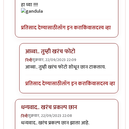
In reply to
एखादा फोटो पाहिजे होता.
by
सौंदाळा (verifie
हा घ्या !!!!
प्रतिसाद देण्यासाठी
लॉग इन करा
किंवा
सदस्य व्हा
आव्वा.. तुम्ही खरंच फोटो
शुक्रवार, 22/09/2023 22:09
निमी
In reply to
कोणाचा? गांडुळाचा?
by
अहिरावण
आव्वा.. तुम्ही खरंच फोटो शोधून छान टाकलाय.
प्रतिसाद देण्यासाठी
लॉग इन करा
किंवा
सदस्य व्हा
धन्यवाद.. खरंच प्रकल्प छान
शुक्रवार, 22/09/2023 22:08
निमी
In reply to
एखादा फोटो पाहिजे होता.
by
सौंदाळा (verifie
धन्यवाद.. खरंच प्रकल्प छान झाला आहे.