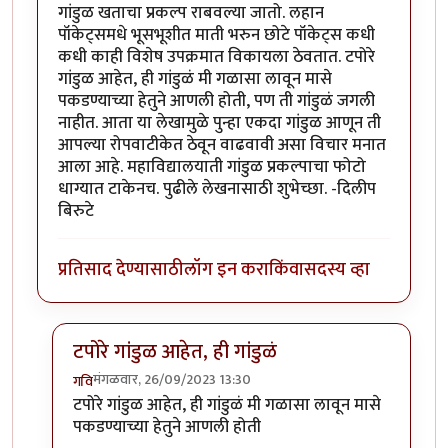
गांडुळ खताचा प्रकल्प राबवल्या जातो. लहान
पॉकेट्समधे भूसभूशीत माती भरुन छोटे पॉकेट्स कधी
कधी काही विशेष उपक्रमात विकायला ठेवतात. टपोरे
गांडुळ आहेत, ही गांडुळं मी गळासा लावून मासे
पकडण्याच्या हेतुने आणली होती, पण ती गांडुळं जगली
नाहीत. आता या लेखामुळे पुन्हा एकदा गांडुळ आणून ती
आपल्या रोपवाटीकेत ठेवून वाढवावी असा विचार मनात
आला आहे. महाविद्यालयाती गांडुळ प्रकल्पाचा फोटो
धाग्यात टाकेनच. पुढीले लेखनासाठी शुभेच्छा. -दिलीप
बिरुटे
प्रतिसाद देण्यासाठी
लॉग इन करा
किंवा
सदस्य व्हा
टपोरे गांडुळ आहेत, ही गांडुळं
मंगळवार, 26/09/2023 13:30
गवि
In reply to
छान. खत प्रकल्प आवडला. आमच्या
by
प्रा.डॉ.दि
टपोरे गांडुळ आहेत, ही गांडुळं मी गळासा लावून मासे
पकडण्याच्या हेतुने आणली होती