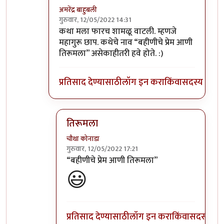
अमरेंद्र बाहुबली
गुरुवार, 12/05/2022 14:31
In reply to
म्हणे ट्वीस्ट नाही !
by
चौथा कोनाडा
कथा मला फारच शामळू वाटली. म्हणजे
महागुरू छाप. कथेचे नाव “बहीणीचे प्रेम आणी
तिरूमला” असेकाहीतरी हवे होते. :)
प्रतिसाद देण्यासाठी
लॉग इन करा
किंवा
सदस्य व्हा
तिरूमला
चौथा कोनाडा
गुरुवार, 12/05/2022 17:21
In reply to
कथा मला फारच शामळू वाटली.
by
अमर
“बहीणीचे प्रेम आणी तिरूमला”
😃
प्रतिसाद देण्यासाठी
लॉग इन करा
किंवा
सदस्य व्हा