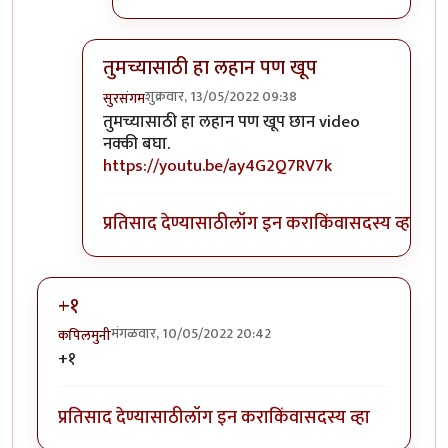
तुमच्यासाठी हा लहान पण खूप
शुक्रवार, 13/05/2022 09:38
सुरसंगम
In reply to
मी लिहीन हो. पण ह्या कथेत
by
अमरेंद्र बाहुब
तुमच्यासाठी हा लहान पण खूप छान video
नक्की बघा.
https://youtu.be/ay4G2Q7RV7k
प्रतिसाद देण्यासाठी
लॉग इन करा
किंवा
सदस्य व्हा
+१
मंगळवार, 10/05/2022 20:42
कपिलमुनी
+१
प्रतिसाद देण्यासाठी
लॉग इन करा
किंवा
सदस्य व्हा