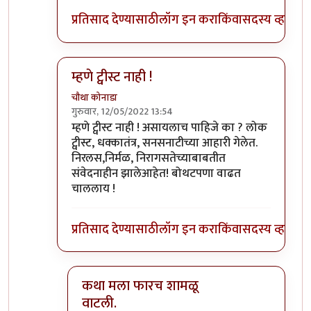
प्रतिसाद देण्यासाठी
लॉग इन करा
किंवा
सदस्य व्हा
म्हणे ट्वीस्ट नाही !
चौथा कोनाडा
गुरुवार, 12/05/2022 13:54
In reply to
मी लिहीन हो. पण ह्या कथेत
by
अमरेंद्र बाहुब
म्हणे ट्वीस्ट नाही ! असायलाच पाहिजे का ? लोक
ट्वीस्ट, धक्कातंत्र, सनसनाटीच्या आहारी गेलेत.
निरलस,निर्मळ, निरागसतेच्याबाबतीत
संवेदनाहीन झालेआहेत! बोथटपणा वाढत
चाललाय !
प्रतिसाद देण्यासाठी
लॉग इन करा
किंवा
सदस्य व्हा
कथा मला फारच शामळू
वाटली.