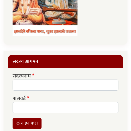
सदस्य आगमन
सदस्यनाम
पासवर्ड
लॉग इन करा