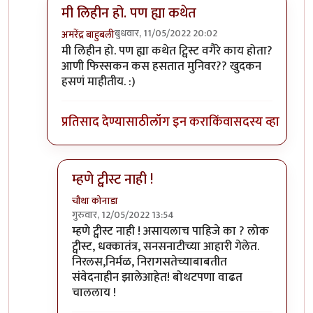
मी लिहीन हो. पण ह्या कथेत
बुधवार, 11/05/2022 20:02
अमरेंद्र बाहुबली
In reply to
तुम्ही लिहा
by
कपिलमुनी
मी लिहीन हो. पण ह्या कथेत ट्विस्ट वगैरे काय होता?
आणी फिस्सकन कस हसतात मुनिवर?? खुदकन
हसणं माहीतीय. :)
प्रतिसाद देण्यासाठी
लॉग इन करा
किंवा
सदस्य व्हा
म्हणे ट्वीस्ट नाही !
चौथा कोनाडा
गुरुवार, 12/05/2022 13:54
In reply to
मी लिहीन हो. पण ह्या कथेत
by
अमरेंद्र बाहुब
म्हणे ट्वीस्ट नाही ! असायलाच पाहिजे का ? लोक
ट्वीस्ट, धक्कातंत्र, सनसनाटीच्या आहारी गेलेत.
निरलस,निर्मळ, निरागसतेच्याबाबतीत
संवेदनाहीन झालेआहेत! बोथटपणा वाढत
चाललाय !