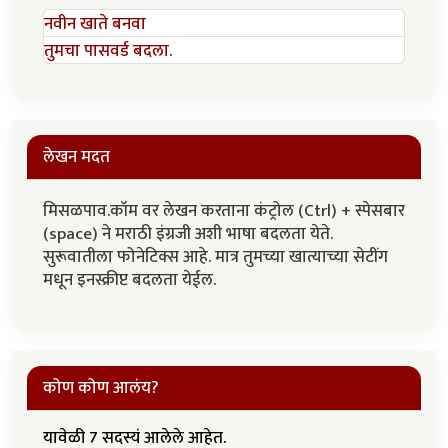
नवीन खाते बनवा
तुमचा पासवर्ड बदला.
लेखन मदत
मिसळपाव.कॉम वर लेखन करताना कंट्रोल (Ctrl) + स्पेसबार
(space) ने मराठी इंग्रजी अशी भाषा बदलता येते.
सुरूवातीला फोनेटिक्स आहे. मात्र तुमच्या खात्याच्या सेटींग
मधून इनस्क्रीप्ट बदलता येईल.
कोण कोण आलंय?
यावेळी 7 सदस्यं आलेले आहेत.