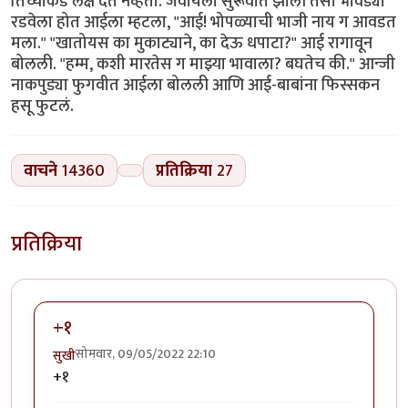
तिच्याकडे लक्ष देत नव्हती. जेवायला सुरूवात झाली तसा भावड्या
रडवेला होत आईला म्हटला, "आई! भोपळ्याची भाजी नाय ग आवडत
मला." "खातोयस का मुकाट्याने, का देऊ धपाटा?" आई रागावून
बोलली. "हम्म, कशी मारतेस ग माझ्या भावाला? बघतेच की." आन्जी
नाकपुड्या फुगवीत आईला बोलली आणि आई-बाबांना फिस्सकन
हसू फुटलं.
वाचने
14360
प्रतिक्रिया
27
प्रतिक्रिया
+१
सोमवार, 09/05/2022 22:10
सुखी
+१