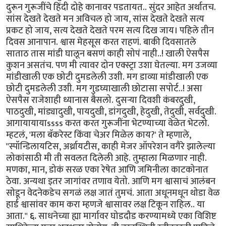
दुरून गुरूजींचे हिंदी दोहे कानावर पडतायत.. सुंदर आहेत अर्थातच.
सांस देखते देखते मन अविचल हो जाय, सांस देखते देखते सत्य
प्रकट हो जाय, सत्य देखते देखते परम सत्य दिख जाय। पहिले तीन
दिवस आनापान. श्वास मेहसूस करत राहणं. बाकी दिवसातले
साताठ तास मांडी घालून बसणं काही सोपं नाही..! खाली ऐसपैस
कुशन असतंच.‌ पण मी त्यावर दोन एक्स्ट्रा उशा घेतल्या. मग उजव्या
मांडीखाली एक छोटी दुमडलेली उशी. मग डाव्या मांडीखाली एक
छोटी दुमडलेली उशी. मग गुडघ्याखाली छोटासा सपोर्ट..! असा
ऐसपैस राजेशाही ध्यानास बैसलो. दुसऱ्या दिवशी कंबरदुखी,
पाठदुखी, मांड्यादुखी, पायदुखी, डांगदुखी, हेदुखी, तेदुखी, सर्वदुखी.
आगायायायाssss करत करत गुरूजींना भेटण्याच्या वेळेत भेटलो.
म्हटलं, 'मला बॅकरेस्ट किंवा चेअर मिळेल काय?' ते म्हणाले,
''स्पॉन्डिलायटिस, अर्थ्रायटीस, काही मेजर ऑपरेशन वगैरे झालेल्या
लोकांसाठी मी ती सवलत दिलेली आहे. तुम्हाला मिळणार नाही.
मणका, मान, डोकं सरळ एका रेषेत आणि जमिनीला काटकोनात
ठेवा. अन्यथा इतर जागांवर तणाव येतो. आणि मग श्वासाचं आलंबन
सोडून वेदनेकडेच सगळं लक्ष जातं तुमचं. आता अधूनमधून थोडा वेळ
हार्ड श्वासांवर काम करा म्हणजे श्वासावर लक्ष टिकून राहिल.. या
आता.''
६.
साधनेच्या ह्या मार्गावर घोडदौड करण्यामध्ये एका विशिष्ट