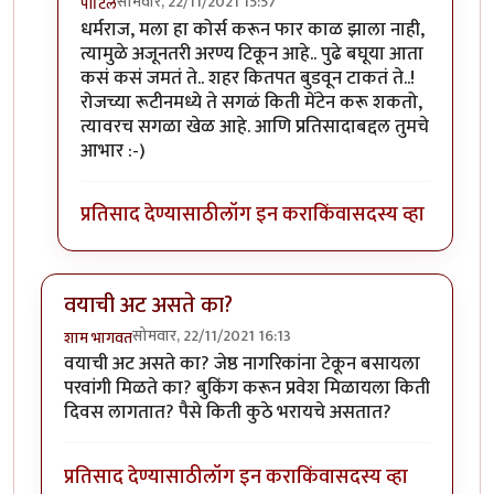
सोमवार, 22/11/2021 15:57
पाटिल
In reply to
छान अनुभव !
by
धर्मराजमुटके
धर्मराज, मला हा कोर्स करून फार काळ झाला नाही,
त्यामुळे अजूनतरी अरण्य टिकून आहे.. पुढे बघूया आता
कसं कसं जमतं ते.. शहर कितपत बुडवून टाकतं ते..!
रोजच्या रूटीनमध्ये ते सगळं किती मेंटेन करू शकतो,
त्यावरच सगळा खेळ आहे. आणि प्रतिसादाबद्दल तुमचे
आभार :-)
प्रतिसाद देण्यासाठी
लॉग इन करा
किंवा
सदस्य व्हा
वयाची अट असते का?
सोमवार, 22/11/2021 16:13
शाम भागवत
वयाची अट असते का? जेष्ठ नागरिकांना टेकून बसायला
परवांगी मिळते का? बुकिंग करून प्रवेश मिळायला किती
दिवस लागतात? पैसे किती कुठे भरायचे असतात?
प्रतिसाद देण्यासाठी
लॉग इन करा
किंवा
सदस्य व्हा