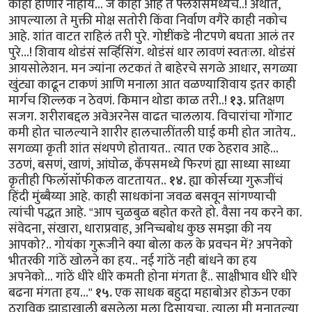
काही होणार नाहीये... जे काही आहे ते फ्लॅशेसमध्येच..! अर्थात,
आपल्याला ते मुक्ती मोक्ष सतोरी किंवा निर्वाण वगैरे काही नकोच
आहे. शांत वाटत राहिलं तरी पुरे. गोष्टींकडे नीटपणे बघता आलं तर
पुरे...! शिवाय थोडंसं सर्व्हिसिंग. थोडंसं धार लावणं स्वतःला. थोडंसं
आयसोलेशन. मन ज्यांना लटकतं ते बाहेरचे सगळे आधार, सगळ्या
खुंट्या काढून टाकणं आणि मनाला आत वळण्याशिवाय इतर काही
मार्गच शिल्लक न ठेवणं. किमान थोडा काळ तरी..!
१३.
प्रतिक्षण
सजग. शरीराबद्दल अवेअरनेस वाढत चाललाय. विचारांचा गोंगाट
कमी होत चालल्याने शारीर हालचालींतली घाई कमी होत जातेय..
सगळ्या कृती शांत संथपणे होतायत.. त्यात एक ठेहराव आहे...
उठणं, बसणं, खाणं, आंघोळ, कॅंपसमध्ये फिरणं ह्या साध्या साध्या
कृतीही फिलॉसॉफीकल वाटतायत..
१४.
ह्या कोर्सच्या गुरूजींचं
हिंदी मुंब्बैय्या आहे. काही साधकांना जवळ बसवून सांगण्याची
त्यांची पद्धत आहे. "आप चुळबुळ बहोत करते हो. वैसा नय करने का.
संवेदना, संखारा, धाराप्रवाह, अनिच्चबोध कुछ समझा की नय
आपको?.. गोयंका गुरूजीने क्या बोला कल के प्रवचन में? अपनेको
भीतरकी गांठें खोलने का हय.. नई गांठें नही बांधने का हय
अपनेको... गांठें धीरे धीरे कमती होना मंगता हैं.. साक्षीभाव धीरे धीरे
बढना मंगता हय..."
१५.
एक साधक बहुदा महाबोअर होऊन एका
ठराविक झाडाखाली बसलेला मला दिसायचा. त्याला मी मनातल्या