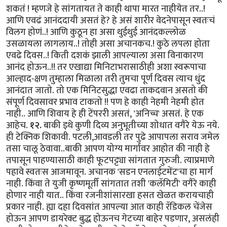
शकतं ! म्हणजे हे सांगतायत ते काही थापा मारत नाहीयेत तर..!
आणि एवढं आनंददायी असतं हे? हे असं शारीर वेदनेपासून स्वतःचं
विलग होणं.‌.! आणि कुठून हा असा थुईथुई आनंदकल्लोळ
उसळायला लागलाय..! तोही असा अचानकच.! कुठे लपला होता
एवढे दिवस..! किती दशकं झाली आपल्याला असा विनाकारण
आनंद होऊन..!! तर एखाद्या मिनिटाभरासाठीही अशा स्वरूपाचा
आल्हाद-क्षण तुम्हाला मिळाला तरी तुमचा पूर्ण दिवस त्याच धुंद
आनंदात जातो. तो एक मिनिटसुद्धा एवढा ताकदवान असतो की
संपूर्ण दिवसावर प्रभाव टाकतो !! पण हे काही नेहमी नेहमी होत
नाही.. आणि शिवाय हे ही टेंपररी असतं‌, 'अनिच्च' असतं. हे एक
आहेच.
१२.
बाकी इथे कुणी दिव्य अनुभूतीच्या शोधात वगैरे येऊ नये.
ही टेक्निक शिकावी. पटली,आवडली तर पुढे आपापला सराव जमेल
तसा चालू ठेवावा..बाकी आपण योग्य मार्गावर आहोत की नाही हे
तपासून पाहण्यासाठी काही फूटपट्ट्या सांगतात गुरुजी. त्याप्रमाणे
पहावे स्वतःस आजमावून. अचानक 'सडन एनलाईटमेंट'चा हा मार्ग
नाही. किंवा ते युजी कृष्णमूर्ती सांगतात तशी 'कलॅमिटी' वगैरे काही
होणार नाही यात.. किंवा रजनीशांसारखा हसत खेळत करायचाही
प्रकार नाही. ह्या दहा दिवसांत आपल्या आत काही रॅडिकल चेंजेस
होऊन आपण डायरेक्ट बुद्ध होऊनच गेटच्या बाहेर पडणार, असलंही