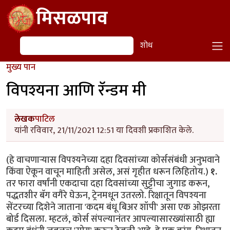
Skip to main content
मिसळपाव
शोध
शोध
मुख्य पान
विपश्यना आणि रॅन्डम मी
लेखक
पाटिल
यांनी रविवार, 21/11/2021 12:51 या दिवशी प्रकाशित केले.
(हे वाचणाऱ्यास विपश्यनेच्या दहा दिवसांच्या कोर्ससंबंधी अनुभवाने
किंवा ऐकून वाचून माहिती असेल, असं गृहीत धरून लिहितोय.)
१.
तर फारा वर्षांनी एकदाचा दहा‌ दिवसांच्या सुट्टीचा जुगाड करून,
पद्धतशीर बॅग वगैरे घेऊन, ट्रेनमधून उतरलो. रिक्षातून विपश्यना
सेंटरच्या दिशेने जाताना 'कदम बंधू बिअर शॉपी' असा एक ओझरता
बोर्ड दिसला. म्हटलं, कोर्स संपल्यानंतर आपल्यासारख्यांसाठी ह्या