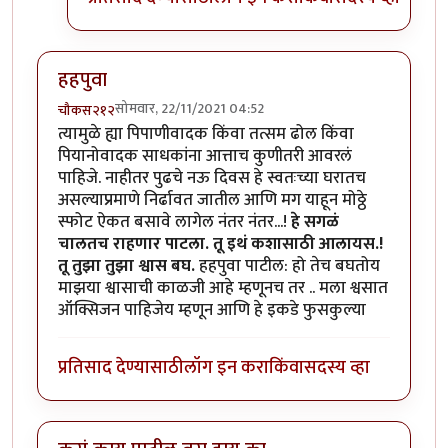
हहपुवा
सोमवार, 22/11/2021 04:52
चौकस२१२
त्यामुळे ह्या पिपाणीवादक किंवा तत्सम ढोल किंवा
पियानोवादक साधकांना आत्ताच कुणीतरी आवरलं
पाहिजे. नाहीतर पुढचे नऊ दिवस हे स्वतःच्या घरातच
असल्याप्रमाणे निर्ढावत जातील आणि मग याहून मोठ्ठे
स्फोट ऐकत बसावे लागेल नंतर नंतर...!
हे सगळं
चालतच राहणार पाटला. तू इथं कशासाठी आलायस.!
तू तुझा तुझा श्वास बघ.
हहपुवा पाटील: हो तेच बघतोय
माझया श्वासाची काळजी आहे म्हणूनच तर .. मला श्वसात
ऑक्सिजन पाहिजेय म्हणून आणि हे इकडे फुसकुल्या
प्रतिसाद देण्यासाठी
लॉग इन करा
किंवा
सदस्य व्हा