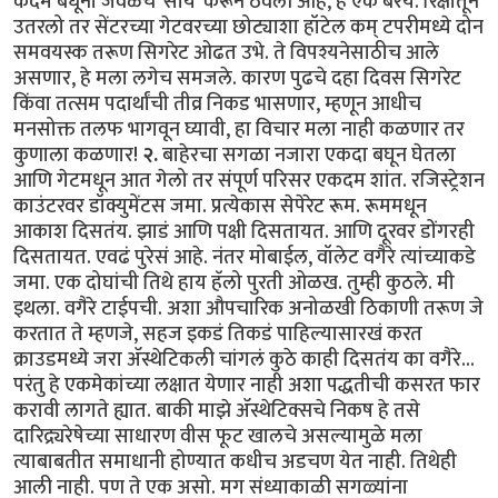
कदम बंधूंनी जवळच 'सोय' करून ठेवली आहे, हे एक बरंय. रिक्षातून
उतरलो तर सेंटरच्या गेटवरच्या छोट्याशा हॉटेल कम् टपरीमध्ये दोन
समवयस्क तरूण सिगरेट ओढत उभे. ते विपश्यनेसाठीच आले
असणार, हे मला लगेच समजले. कारण पुढचे दहा दिवस सिगरेट
किंवा तत्सम पदार्थांची तीव्र निकड भासणार, म्हणून आधीच
मनसोक्त तलफ भागवून घ्यावी, हा विचार मला नाही कळणार तर
कुणाला कळणार!
२.
बाहेरचा सगळा नजारा एकदा बघून घेतला
आणि गेटमधून आत गेलो तर संपूर्ण परिसर एकदम शांत. रजिस्ट्रेशन
काउंटरवर डॉक्युमेंटस जमा. प्रत्येकास सेपेरेट रूम. रूममधून
आकाश दिसतंय. झाडं आणि पक्षी दिसतायत. आणि दूरवर डोंगरही
दिसतायत. एवढं पुरेसं आहे. नंतर मोबाईल, वॉलेट वगैरे त्यांच्याकडे
जमा. एक दोघांची तिथे हाय हॅलो पुरती ओळख. तुम्ही कुठले. मी
इथला. वगैरे टाईपची. अशा औपचारिक अनोळखी ठिकाणी तरूण जे
करतात ते म्हणजे, सहज इकडं तिकडं पाहिल्यासारखं करत
क्राउडमध्ये जरा ॲस्थेटिकली चांगलं कुठे काही दिसतंय का वगैरे...
परंतु हे एकमेकांच्या लक्षात येणार नाही अशा पद्धतीची कसरत फार
करावी लागते ह्यात. बाकी माझे ॲस्थेटिक्सचे निकष हे तसे
दारिद्र्यरेषेच्या साधारण वीस फूट खालचे असल्यामुळे मला
त्याबाबतीत समाधानी होण्यात कधीच अडचण येत नाही. तिथेही
आली नाही. पण ते एक असो. मग संध्याकाळी सगळ्यांना