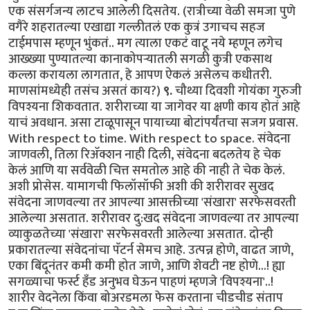
एक संसर्गजन्य लाटच आलेली दिसतेय. (रात्रीच्या वेळी समजा पुणे
वगैरे शहरातल्या एखाद्या गल्लीतलं एक कुत्रं उगाचच सहज
टाईमपास म्हणून भुंकतं..‌ मग त्याला एकटं वाटू नये म्हणून लगेच
आख्ख्या पुण्यातल्या कानाकोपऱ्यातली सगळी कुत्री एकसाथ
कल्ला करायला लागतात, हे आपण ऐकलं असेलच कधीतरी.
माणसांमध्येही तसंच असतं काय?)
९.
चौथ्या दिवशी गोयंका गुरुजी
विपश्यना शिकवतात. शरीराच्या या जागेवर या क्षणी काय होतं आहे
याचं अवधान. असा टाळूपासून पायाच्या बोटांपर्यंतचा सजग प्रवास.
With respect to time. With respect to space. संवेदना
जाणवली, तिला रिॲक्शन नाही दिली, संवेदना बदलतेय हे चेक
केलं आणि या सर्ववेळी चित्त समतोल आहे की नाही ते चेक केलं.
अशी प्रोसेस. यामागची फिलॉसॉफी अशी की शरीरावर सुखद
संवेदना जाणवल्या तर आपल्या आसक्तीच्या 'संखारा' सरफेसवरती
आलेल्या असतात. शरीरावर दु:खद संवेदना जाणवल्या तर आपल्या
व्याकुळतेच्या 'संखारा' सरफेसवरती आलेल्या असतात. दोन्ही
प्रकारातल्या संवेदनांचा पॅटर्न सेमच आहे. उत्पन्न होणे, वाढत जाणे,
एका बिंदूनंतर कमी कमी होत जाणे, आणि शेवटी नष्ट होणे...! ह्या
सगळ्याचा फर्स्ट हॅंड अनुभव घेऊन पाहणं म्हणजे 'विपश्यना'..!
शारीर वेदनेला किंवा बोअरडमला फेस करताना चीडचीड संताप