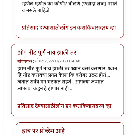
In reply to
विपासना बोलेल का कोणी?
by
शानबा५१२
म्हणेल म्हणेल का कोणी? बोलणे (एखादा शब्द) नसतं
व नसले पाहिजे.
प्रतिसाद देण्यासाठी
लॉग इन करा
किंवा
सदस्य व्हा
झोप नीट पूर्ण नाय झाली तर
सोमवार, 22/11/2021 04:48
चौकस२१२
झोप नीट पूर्ण नाय झाली तर ध्यान कसं करणार.
ध्यान
हि गोष्ट करायचा प्रयत्न केला कि बरोबर उलट होतं ...
जगात सर्वत्र मन भटकत राहतं .. आपल्या जन्मात
आपल्या कडून हे होणार नाही ..
प्रतिसाद देण्यासाठी
लॉग इन करा
किंवा
सदस्य व्हा
हाच पर प्रॉब्लेम आहे