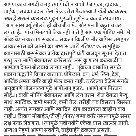
आपण काय अगदीच महात्मा गांधी नाय भौ..! बापका, दादाका,
भाईका, सबका बदला लेगा रेsss तेरा फैजलवा..!
डोळे बंद करून,
आत हे असलं चाललंय.
पुढून गुरूजी खूणेनं जवळ बोलावतायत.
"आप आंख क्यूँ खोलते हो बीच बीच में.. और मनभी बहुत चंचल
लगता है... पांच मिनट भी टिक नही पाते है आप एक पोझिशनमें.. मैं
ऑब्झर्वेशन करताय सबका... संकल्प किजीए और वापिस जगहपर
जाकर सांस को जानने का अभ्यास जारी रखिए."
७.
सामुहिक
ध्यानासाठी धम्मसेवक प्रत्येक दारापुढे घंटी वाजवून सूचना देतात.
परंतु लंच आणि ब्रेकफास्ट वगैरेसाठी असं कुणाला कळकळीचं
आमंत्रण देऊन बोलवावं लागत नाही..! भूकेच्या बाबतीत सगळे
एकाच पद्धतीने विचार करतात. प्रोफेशन, वय, धर्म, लिंग, देश,
आर्थिक क्षमता वगैरे काही मॅटर करत नाही. ठरलेल्या वेळेस सगळे
अचूकपणे भोजनालयापुढे आपोआप हजर..! (आपोआप निरंजन
सोई..!) बाकी मॉर्निंग ब्रेकफास्ट आणि लंच उत्तम. रोज वेगळा मेन्यू.
साधं. सात्विक. कमी मसाले, कमी तेल. तरीही चव विसरता विसरत
नाही. अत्यंत रूचकर आणि स्वादिष्ट. दोष काढायला काहीच वाव
नाही..! शिवाय मोबाईल/टीव्ही /पेपर/ गप्पा वगैरे नसल्यामुळे समग्र
लक्ष फक्त जेवणात.‌‌.! त्यामुळे चवीचवीने एकेक घास खाल्ला जातो.
अन्यथा नेहमी आपण सवयीने, घाईघाईने ढकलत असतो.