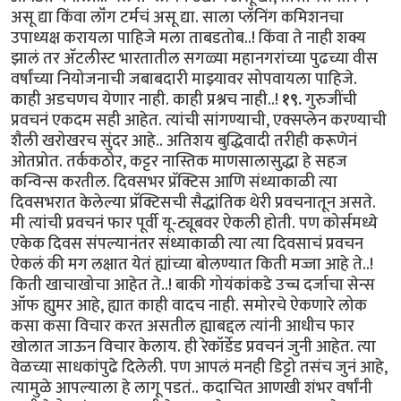
असू द्या किंवा लॉंग टर्मचं असू द्या. साला प्लॅनिंग कमिशनचा
उपाध्यक्ष करायला पाहिजे मला ताबडतोब..! किंवा ते नाही शक्य
झालं तर ॲटलीस्ट भारतातील सगळ्या महानगरांच्या पुढच्या वीस
वर्षांच्या नियोजनाची जबाबदारी माझ्यावर सोपवायला पाहिजे.
काही अडचणच येणार नाही. काही प्रश्नच नाही..!
१९.
गुरुजींची
प्रवचनं एकदम सही आहेत. त्यांची सांगण्याची, एक्सप्लेन करण्याची
शैली खरोखरच सुंदर आहे.. अतिशय बुद्धिवादी तरीही करूणेनं
ओतप्रोत. तर्ककठोर, कट्टर नास्तिक माणसालासुद्धा हे सहज
कन्विन्स करतील. दिवसभर प्रॅक्टिस आणि संध्याकाळी त्या
दिवसभरात केलेल्या प्रॅक्टिसची सैद्धांतिक थेरी प्रवचनातून असते.
मी त्यांची प्रवचनं फार पूर्वी यू-ट्यूबवर ऐकली होती. पण कोर्समध्ये
एकेक दिवस संपल्यानंतर संध्याकाळी त्या त्या दिवसाचं प्रवचन
ऐकलं की मग लक्षात येतं ह्यांच्या बोलण्यात किती मज्जा आहे ते..!
किती खाचाखोचा आहेत ते..! बाकी गोयंकांकडे उच्च दर्जाचा सेन्स
ऑफ ह्युमर आहे, ह्यात काही वादच नाही. समोरचे ऐकणारे लोक
कसा कसा विचार करत असतील ह्याबद्दल त्यांनी आधीच फार
खोलात जाऊन विचार केलाय. ही रेकॉर्डेड प्रवचनं जुनी आहेत. त्या
वेळच्या साधकांपुढे दिलेली. पण आपलं मनही डिट्टो तसंच जुनं आहे,
त्यामुळे आपल्याला हे लागू पडतं.. कदाचित आणखी शंभर वर्षांनी