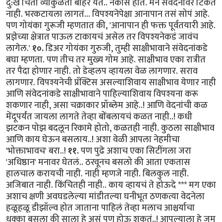
दु:ख चिंता व्याकुळता बाहेर येते.. नकोसं होतं. मन संवेदनांवर टिकत
नाही. भरकटायला लागतं... विपश्यनेपेक्षा आनापान तसं सोपं आहे.
पण गोयंका गुरूजी म्हणतात की, 'आनापान ही फक्त पूर्वतयारी आहे.
प्रज्ञेच्या क्षेत्रात पाऊल टाकायचं असेल तर विपश्यनेकडं जावंच
लागेल.'
१०.
डिअर गोयंका गुरुजी, तुम्ही साक्षीभावाने संवेदनांकडे
बघा म्हणता. पण तीच तर मुख्य गोम आहे. साक्षीभाव एका रात्रीत
तर पैदा होणार नाही. तो डेव्हलप व्हायला वेळ लागणार. सराव
लागणार. विपश्यनेची प्रॅक्टिस असल्याशिवाय साक्षीभाव येणार नाही
आणि संवेदनांकडे साक्षीभावाने पाहिल्याशिवाय विपश्यना करू
शकणार नाही, असा चक्राकार प्रॉब्लेम आहे..! आणि वेदनांची कळ
मेंदूपर्यंत जायला लागते तेव्हा बोंबलायचं कळत नाही..! कधी
झटकन पोझ बदलून रिकामे होतो, कळतही नाही. कुठला साक्षीभाव
आणि काय घेऊन बसलाय..! अशा वेळी आपला नेहमीचा
'भोक्ताभावच' बरा..!
११.
पण पुढे अशाच एका सिटींगला जरा
'अधिष्ठान' मनावर घेतलं.. ठरवूनच बसलो की आता एकतास
हालचाल करायची नाही. नाही म्हणजे नाही. बिलकुल नाही.
अजिबात नाही. किंचितही नाही.. काय व्हायचं ते होऊदे *** मग एका
अशाच क्षणी अवघडलेल्या मांडीतल्या घनीभूत ठणकत्या वेदनेला
हळूहळू डीझॉल्व होत जाताना पाहिलं तेव्हा मलाच आश्चर्याचा
धक्का बसला की साला हे असं पण होऊ शकतं..! आपल्याला हे जमू