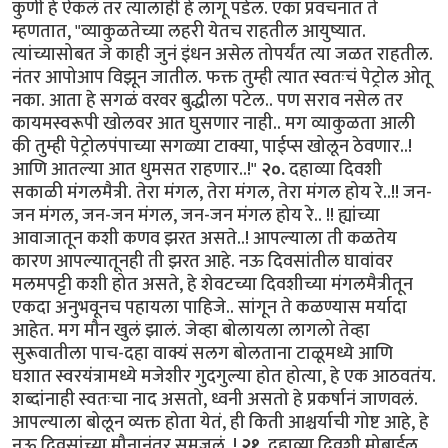
कुणी हे ऐकलं तर त्यालाही हे लागू पडेल. एका प्रवचनात ते
म्हणतात, "व्याकुळतेच्या लहरी येतच राहतील आयुष्यात.
त्यांच्यासोबत जे काही जुनं इंधन असेल तोपर्यंत त्या जळत राहतील.
नंतर आपोआप विझून जातील. फक्त तुम्ही त्यात स्वतःचं पेट्रोल ओतू
नका. आता हे सगळं वरवर बुद्धीला पटेल.. पण सराव नसेल तर
कायमस्वरूपी खोलवर आत घुसणार नाही.. मग व्याकुळता आली
की तुम्ही पेट्रोलपंपाच्या सगळ्या टाक्या, पाईप्स खोलून ठेवणार..!
आणि आतल्या आत धुमसत राहणार..!"
२०.
दहाव्या दिवशी
सकाळी मंगलमैत्री. तेरा मंगल, तेरा मंगल, तेरा मंगल होय रे..!! जन-
जन मंगल, जन-जन मंगल, जन-जन मंगल होय रे.. !! ह्यांच्या
आवाजातून कशी कणव झरत असते..! आपल्याला ती कळतेय
कारण आपल्यातूनही ती झरत आहे. नऊ दिवसांतील घावांवर
मलमपट्टी कशी होत असते, हे शेवटच्या दिवशीच्या मंगलमैत्रीतून
एकदा अनुभवूनच पहायला पाहिजे.. सांगून ते कळण्यास मर्यादा
आहेत. मग मौन खुलं झालं. जेव्हा बोलायला लागलो तेव्हा
सुरूवातीला पाच-दहा वाक्यं सलग बोलताना टाळूमध्ये आणि
घशात स्वरयंत्रामध्ये मजेशीर गुदगुल्या होत होत्या, हे एक आठवतंय.
शब्दांनाही स्वतःचा नाद असतो, ध्वनी असतो हे प्रकर्षानं जाणवलं.
आपल्याला बोलून व्यक्त होता येतं, ही किती आश्चर्याची गोष्ट आहे, हे
नऊ दिवसांच्या मौनानंतर समजलं..!
२१.
दहाव्या दिवशी मोबाईल