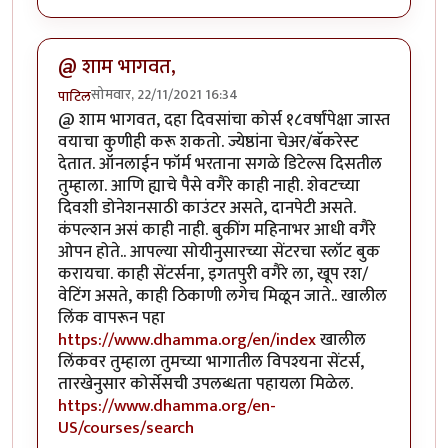
@ शाम भागवत,
सोमवार, 22/11/2021 16:34
पाटिल
@ शाम भागवत, दहा दिवसांचा कोर्स १८वर्षांपेक्षा जास्त
वयाचा कुणीही करू शकतो. ज्येष्ठांना चेअर/बॅकरेस्ट
देतात. ऑनलाईन फॉर्म भरताना सगळे डिटेल्स दिसतील
तुम्हाला. आणि ह्याचे पैसे वगैरे काही नाही. शेवटच्या
दिवशी डोनेशनसाठी काउंटर असते, दानपेटी असते.
कंपल्शन असं काही नाही. बुकींग महिनाभर आधी वगैरे
ओपन होते.. आपल्या सोयीनुसारच्या सेंटरचा स्लॉट बुक
करायचा. काही सेंटर्सना, इगतपुरी वगैरे ला, खूप रश/
वेटिंग असते, काही ठिकाणी लगेच मिळून जाते.. खालील
लिंक वापरून पहा
https://www.dhamma.org/en/index
खालील
लिंकवर तुम्हाला तुमच्या भागातील विपश्यना सेंटर्स,
तारखेनुसार कोर्सेसची उपलब्धता पहायला मिळेल.
https://www.dhamma.org/en-
US/courses/search