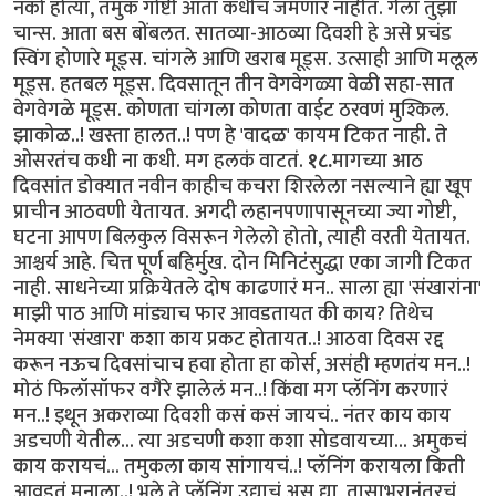
नको होत्या, तमुक गोष्टी आता कधीच जमणार नाहीत. गेला तुझा
चान्स. आता बस बोंबलत. सातव्या-आठव्या दिवशी हे असे प्रचंड
स्विंग होणारे मूड्स. चांगले आणि खराब मूड्स. उत्साही आणि मलूल
मूड्स. हतबल मूड्स. दिवसातून तीन वेगवेगळ्या वेळी सहा-सात
वेगवेगळे मूड्स. कोणता चांगला कोणता वाईट ठरवणं मुश्किल.
झाकोळ..! खस्ता हालत..! पण हे 'वादळ' कायम टिकत नाही. ते
ओसरतंच कधी ना कधी. मग हलकं वाटतं.
१८.
मागच्या आठ
दिवसांत डोक्यात नवीन काहीच कचरा शिरलेला नसल्याने ह्या खूप
प्राचीन आठवणी येतायत. अगदी लहानपणापासूनच्या ज्या गोष्टी,
घटना आपण बिलकुल विसरून गेलेलो होतो, त्याही वरती येतायत.
आश्चर्य आहे. चित्त पूर्ण बहिर्मुख. दोन मिनिटंसुद्धा एका जागी टिकत
नाही. साधनेच्या प्रक्रियेतले दोष काढणारं मन.. साला ह्या 'संखारांना'
माझी पाठ आणि मांड्याच फार आवडतायत की काय? तिथेच
नेमक्या 'संखारा' कशा काय प्रकट होतायत.‌.! आठवा दिवस रद्द
करून नऊच दिवसांचाच हवा होता हा कोर्स, असंही म्हणतंय मन..!
मोठं फिलॉसॉफर वगैरे झालेलं मन..! किंवा मग प्लॅनिंग करणारं
मन..! इथून अकराव्या दिवशी कसं कसं जायचं.. नंतर काय काय
अडचणी येतील... त्या अडचणी कशा कशा सोडवायच्या... अमुकचं
काय करायचं... तमुकला काय सांगायचं..! प्लॅनिंग करायला किती
आवडतं मनाला..! भले ते प्लॅनिंग उद्याचं असू द्या, तासाभरानंतरचं