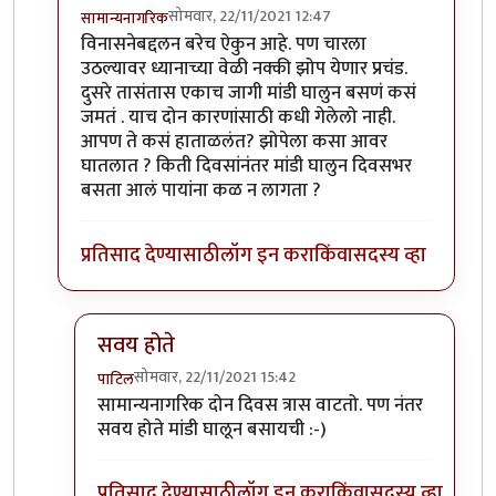
सोमवार, 22/11/2021 12:47
सामान्यनागरिक
In reply to
झोप नीट पूर्ण नाय झाली तर
by
चौकस२१२
विनासनेबद्दलन बरेच ऐकुन आहे. पण चारला
उठल्यावर ध्यानाच्या वेळी नक्की झोप येणार प्रचंड.
दुसरे तासंतास एकाच जागी मांडी घालुन बसणं कसं
जमतं . याच दोन कारणांसाठी कधी गेलेलो नाही.
आपण ते कसं हाताळलंत? झोपेला कसा आवर
घातलात ? किती दिवसांनंतर मांडी घालुन दिवसभर
बसता आलं पायांना कळ न लागता ?
प्रतिसाद देण्यासाठी
लॉग इन करा
किंवा
सदस्य व्हा
सवय होते
सोमवार, 22/11/2021 15:42
पाटिल
In reply to
हाच पर प्रॉब्लेम आहे
by
सामान्यनागरिक
सामान्यनागरिक दोन दिवस त्रास वाटतो. पण नंतर
सवय होते मांडी घालून बसायची :-)
प्रतिसाद देण्यासाठी
लॉग इन करा
किंवा
सदस्य व्हा