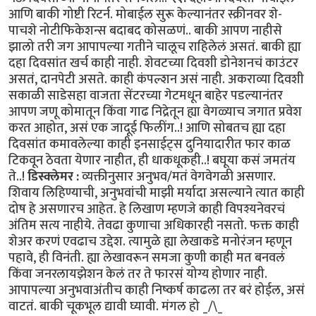
आणि बाकी गोष्टी रिटर्न. मोबाईल सुरू केल्यानंतर स्क्रीनवर शे-
पाचशे नोटीफिकेशन्स बदाबद कोसळणं.. बाकी आपण नाहीसे
झालो तरी जग आपापल्या गतीने चालूच राहिलेलं असतं. बाकी ह्या
दहा दिवसांत खर्च काही नाही. शेवटच्या दिवशी डोनेशनचं काउंटर
असतं, दानपेटी असते. काही कंपल्शन असं नाही. अकराव्या दिवशी
सकाळी साडेसहा वाजता सेंटरच्या गेटमधून बाहेर पडल्यानंतर
आपण जणू कोमातून किंवा गाढ निद्रेतून ह्या वेगळ्याच जगात प्रवेश
करत आहोत, असं एक जादूई फिलींग..! आणि सोबतच ह्या दहा
दिवसांत कमावलेल्या काही इनसाईट्स दुनियादारीत फार काळ
टिकवून ठेवता येणार नाहीत, ही धाकधूकही..! बघूया कसं जमतंय
ते..!
डिस्क्लेमर :
व्यक्तीनुसार अनुभव/मतं वेगवेगळी असणार.
शिवाय लिहिण्याची, अनुभवांची माझी मर्यादा असल्याने त्यात काही
दोष हे असणारच आहेत. हे लिखाण म्हणजे काही विपश्यनेवरचं
अंतिम सत्य नाहीये. तेवढा कुणाचा अधिकारही नसतो. फक्त काही
शेअर करणं एवढाच उद्देश. त्यामुळे ह्या लेखाकडे मनोरंजन म्हणून
पहावे, ही विनंती. ह्या लेखावरून समजा कुणी काही मत बनवलं
किंवा जनरलायझेशन केलं तर ते फारसं योग्य होणार नाही.
आपापल्या अनुभवाअंतीच काही निष्कर्ष काढला तर बरं होईल, असं
वाटतं. बाकी चूकभूल द्यावी घ्यावी. मंगल हो _/\_