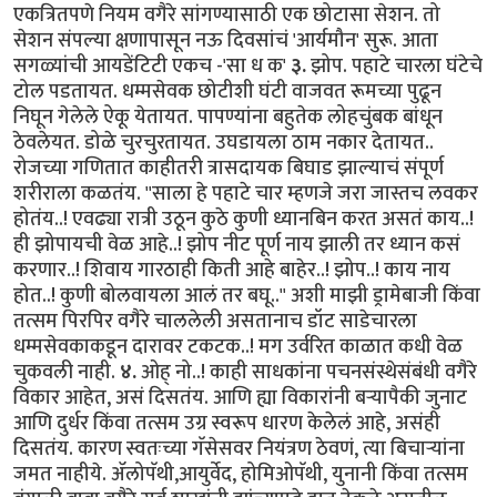
एकत्रितपणे नियम वगैरे सांगण्यासाठी एक छोटासा सेशन. तो
सेशन संपल्या क्षणापासून नऊ दिवसांचं 'आर्यमौन' सुरू. आता
सगळ्यांची आयडेंटिटी एकच -'सा ध क'
३.
झोप. पहाटे चारला घंटेचे
टोल पडतायत. धम्मसेवक छोटीशी घंटी वाजवत रूमच्या पुढून
निघून गेलेले ऐकू येतायत. पापण्यांना बहुतेक लोहचुंबक बांधून
ठेवलेयत. डोळे चुरचुरतायत. उघडायला ठाम नकार देतायत..
रोजच्या गणितात काहीतरी त्रासदायक बिघाड झाल्याचं संपूर्ण
शरीराला कळतंय. ''साला हे पहाटे चार म्हणजे जरा जास्तच लवकर
होतंय..! एवढ्या रात्री उठून कुठे कुणी ध्यानबिन करत असतं काय..!
ही झोपायची वेळ आहे..! झोप नीट पूर्ण नाय झाली तर ध्यान कसं
करणार..! शिवाय गारठाही किती आहे बाहेर..! झोप..! काय नाय
होत..! कुणी बोलवायला आलं तर बघू..'' अशी माझी ड्रामेबाजी किंवा
तत्सम पिरपिर वगैरे चाललेली असतानाच डॉट साडेचारला
धम्मसेवकाकडून दारावर टकटक..! मग उर्वरित काळात कधी वेळ
चुकवली नाही.
४.
ओह् नो..! काही साधकांना पचनसंस्थेसंबंधी वगैरे
विकार आहेत, असं दिसतंय. आणि ह्या विकारांनी बऱ्यापैकी जुनाट
आणि दुर्धर किंवा तत्सम उग्र स्वरूप धारण केलेलं आहे, असंही
दिसतंय. कारण स्वतःच्या गॅसेसवर नियंत्रण ठेवणं, त्या बिचाऱ्यांना
जमत नाहीये. ॲलोपॅथी,आयुर्वेद, होमिओपॅथी, युनानी किंवा तत्सम