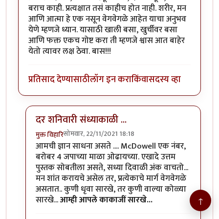
बराच काही. प्रत्यक्षात तसं काहीच होत नाही. शरीर, मन
आणि आत्मा हे एक नसून वेगवेगळे आहेत याचा अनुभव
येणे म्हणजे ध्यान. यासाठी खाली बसा, खुर्चीवर बसा
आणि फक्त एकच गोष्ट करा ती म्हणजे श्वास आत बाहेर
येतो त्यावर लक्ष ठेवा. बास!!!
प्रतिसाद देण्यासाठी
लॉग इन करा
किंवा
सदस्य व्हा
दर शनिवारी संध्याकाळी ...
सोमवार, 22/11/2021 18:18
मुक्त विहारि
In reply to
खूपशा लोकांनी ऑलरेडी ठरवून
by
बोलघेवडा
आमची ज्ञान साधना असते .... McDowell एक नंबर,
बरोबर 4 जपाच्या माळा ओढायच्या. एखादे उत्तम
पुस्तक सोबतीला असते, सध्या दिवाळी अंक वाचतो...
मन शांत करायचे असेल तर, प्रत्येकाचे मार्ग वेगवेगळे
असतात.. कुणी धृवा सारखे, तर कुणी वाल्या कोळ्या
सारखे...
आम्ही आपले काकाजीं सारखे...
↑