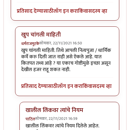
प्रतिसाद देण्यासाठी
लॉग इन करा
किंवा
सदस्य व्हा
खुप चांगली माहिती
सोमवार, 22/11/2021 16:50
धर्मराजमुटके
In reply to
@ शाम भागवत,
by
पाटिल
खुप चांगली माहिती. तिथे आपली नित्यपुजा / धार्मिक
कर्मे करु दिली जात नाही असे ऐकले आहे. यात
कितपत तथ्य आहे ? या एकाच गोष्टीमुळे इच्छा असून
देखील हजर राहू शकत नाही.
प्रतिसाद देण्यासाठी
लॉग इन करा
किंवा
सदस्य व्हा
खालील लिंकवर त्यांचे नियम
सोमवार, 22/11/2021 16:59
पाटिल
In reply to
खुप चांगली माहिती
by
धर्मराजमुटके
खालील लिंकवर त्यांचे नियम दिलेले आहेत.