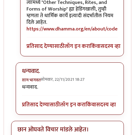
त्यामध्ये "Other Techniques, Rites, and
Forms of Worship" ह्या हेडिंगखाली, तुम्ही
म्हणता ते धार्मिक कार्ये इत्यादी संदर्भातील नियम
दिले आहेत.
https://www.dhamma.org/en/about/code
प्रतिसाद देण्यासाठी
लॉग इन करा
किंवा
सदस्य व्हा
धन्यवाद.
सोमवार, 22/11/2021 18:27
शाम भागवत
In reply to
@ शाम भागवत,
by
पाटिल
धन्यवाद.
प्रतिसाद देण्यासाठी
लॉग इन करा
किंवा
सदस्य व्हा
छान ओघवते विचार मांडले आहेत।