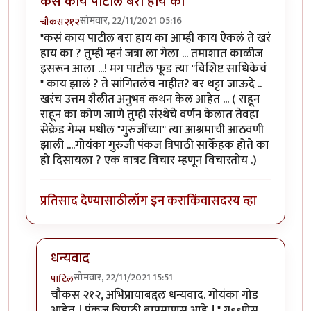
कसं काय पाटील बरा हाय का
सोमवार, 22/11/2021 05:16
चौकस२१२
"कसं काय पाटील बरा हाय का आम्ही काय ऐकलं ते खरं
हाय का ? तुम्ही म्हनं जत्रा ला गेला ... तमाशात काळीज
इसरून आला ...! मग पाटील फूड त्या "विशिष्ट साधिकेचं
" काय झालं ? ते सांगितलंच नाहीत? बर थट्टा जाऊदे ..
खरंच उत्तम शैलीत अनुभव कथन केल आहेत ... ( राहून
राहून का कोण जाणे तुम्ही संस्थेचे वर्णन केलात तेवहा
सेक्रेड गेम्स मधील "गुरुजींच्या" त्या आश्रमाची आठवणी
झाली ....गोयंका गुरुजी पंकज त्रिपाठी सार्केहक होते का
हो दिसायला ? एक वात्रट विचार म्हणून विचारतोय .)
प्रतिसाद देण्यासाठी
लॉग इन करा
किंवा
सदस्य व्हा
धन्यवाद
सोमवार, 22/11/2021 15:51
पाटिल
In reply to
कसं काय पाटील बरा हाय का
by
चौकस२१२
चौकस २१२, अभिप्रायाबद्दल धन्यवाद. गोयंका गोड
आहेत..! पंकज त्रिपाठी बापमाणूस आहे..! " गssणेस..