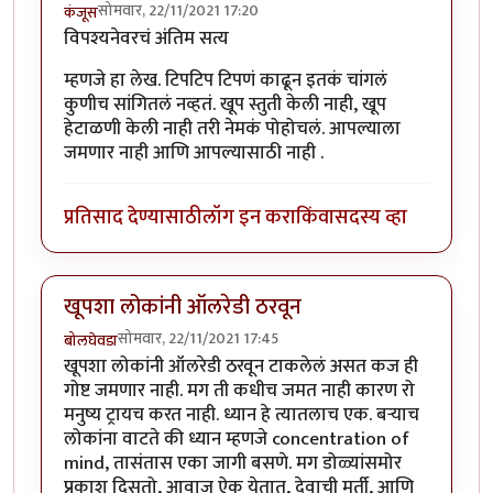
सोमवार, 22/11/2021 17:20
कंजूस
विपश्यनेवरचं अंतिम सत्य
म्हणजे हा लेख. टिपटिप टिपणं काढून इतकं चांगलं
कुणीच सांगितलं नव्हतं. खूप स्तुती केली नाही, खूप
हेटाळणी केली नाही तरी नेमकं पोहोचलं. आपल्याला
जमणार नाही आणि आपल्यासाठी नाही .
प्रतिसाद देण्यासाठी
लॉग इन करा
किंवा
सदस्य व्हा
खूपशा लोकांनी ऑलरेडी ठरवून
सोमवार, 22/11/2021 17:45
बोलघेवडा
खूपशा लोकांनी ऑलरेडी ठरवून टाकलेलं असत कज ही
गोष्ट जमणार नाही. मग ती कधीच जमत नाही कारण रो
मनुष्य ट्रायच करत नाही. ध्यान हे त्यातलाच एक. बऱ्याच
लोकांना वाटते की ध्यान म्हणजे concentration of
mind, तासंतास एका जागी बसणे. मग डोळ्यांसमोर
प्रकाश दिसतो, आवाज ऐकू येतात, देवाची मूर्ती, आणि