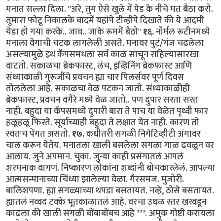
मनात सल्ला दिला. "अरे, तुम ऐसे खुले में पेड के नीचे मत बैठा करो.
तुमारा फोटू निकालके बादमें यहांपे टीव्हीपे दिखाते की ये आदमी
येडा हो गया करके.. जाव.. जाके रूममें बैठो"
१६.
नॉर्मल रूटीनमध्ये
मनाला वेगाची चटक लागलेली असते. मनावर पुटं/गंज चढलेला
असल्यामुळे इथं कॅंपसमधला सर्व काळ साचून राहिल्यासारखा
वाटतो. सकाळचा ब्रेकफास्ट, लंच, इव्हिनिंग ब्रेकफास्ट आणि
संध्याकाळी गुरूजींचे प्रवचन ह्या चार पिलर्सवर पूर्ण दिवस
तोललेला आहे. सकाळचा वेळ पटकन जातो. संध्याकाळीही
ब्रेकफास्ट, प्रवचन वगैरे मध्ये वेळ जातो.. पण दुपार सरता सरत
नाही. बहुदा या कॅंपसमध्ये दुपारी बारा ते पाच या वेळेत पृथ्वी फार
हळूहळू फिरते. सूर्याच्याही बहुदा ते लक्षात येत नाही. कारण तो
स्वतःच पेंगत असतो.
१७.
कधीतरी सगळी निगेटिव्हीटी अंगावर
चाल करून येतेय. मनातला खाली बसलेला सगळा गाळ ढवळून वर
आलाय. जुने अपमान. चुका. जुन्या काही प्रसंगातलं आपलं
शरमनाक वागणं. निष्कारण लोकांना शब्दांनी बोचकारलेलं. आपल्या
आत्मसन्मानाच्या चिंध्या झालेल्या वेळा. गैरसमज. मुजोरी.
बालिशपणा. ह्या सगळ्याच्या थपडा बसतायत. नव्हे, ठोसे बसतायत.
ह्यातलं नव्वद टक्के भूतकाळातलं आहे. वरचा उथळ स्तर खरवडून
काढला की खाली सगळी बोंबाबोंबच आहे ***. अमुक गोष्टी करायला