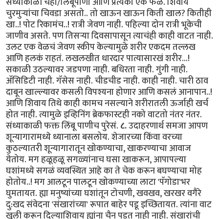
संध्याकाळी चहा/लिंबूपाणी आणि प्रत्येकी एक फळ. शिवाय
चुरमुऱ्यांचा चिवडा असतो.. तो खाऊन खाऊन किती खाल? कितीही
खा..! पोट रिकामंच..! रात्री जेवण नाही. पहिल्या दोन रात्री भूकेची
जाणीव असते. पण तिसऱ्या दिवसापासून त्याचंही काही वाटत नाही.
उलट एक वेळचं जेवण स्कीप केल्यामुळे शरीर एकदम तल्लख
आणि हलकं राहतं. लखलखीत धारदार पात्यासारखं शरीर...!
सकाळी उठल्यावर जडपणा नाही. बधिरता नाही. गुंगी नाही.
ॲसिडिटी नाही. गॅसेस नाही. चीडचीड नाही. काही नाही. चारी ठाव
दाबून खाल्ल्यावर कसली विपश्यना होणार आणि कसलं आनापान..!
आणि शिवाय तिथे काही कामच नसल्याने शरीरातली ऊर्जाही खर्च
होत नाही. त्यामुळे इव्हिनिंग ब्रेकफास्टही नको वाटतो नंतर नंतर.
संध्याकाळी फक्त लिंबू पाणीच पुरेसं.
८.
उदाहरणार्थ समजा आपण
शून्यागारामध्ये ध्यानाला बसलोय. शेजारच्या किंवा वरच्या
कुठल्यातरी शून्यागारातून खोकण्याचा, खाकरण्याचा आवाज
येतोय. मग हळूहळू सगळ्यांनाच घसा खाकरून, आपापल्या
घशांमध्ये सगळं व्यवस्थित आहे का ते चेक करून बघण्याचा मोह
होतोय..! मग आलटून पालटून खोकण्याच्या लाटा 'पॅगोडा'भर
घुमतायत. ह्या मनुष्यांच्या घशांतून टोचणी, खवखव, खरखर वगैरे
दु:खद संवेदना 'संखारांच्या' रूपात बाहेर पडू इच्छितायत. त्यांना वाट
खुली करून दिल्याशिवाय ह्यांना चैन पडत नाही नाही. संखारांची