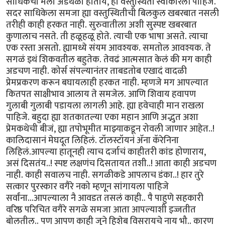
साधिकेचा मला अडथळा होतोय, ही वस्तुस्थिती स्वीकारली पाहिजे.
सदर साधिकेला समजा ह्या वस्तुस्थितीची बिलकुल खबरबात नसली
तरीही काही हरकत नाही. सुरुवातीला अशी सुस्पष्ट खबरबात
कुणालाच नसते. ती हळूहळू होते. त्याची एक भाषा असते. त्याचा
एक रस्ता असतो. ह्यामध्ये संयम आवश्यक. समतोल आवश्यक. ते
सगळं इथं शिकवतील बहुतेक. तेवढं आत्मसात केलं की मग काही
अडचण नाही. कोर्स संपल्यानंतर ताबडतोब एखादं वादळी
प्रेमप्रकरण करून बघायलाही हरकत नाही. म्हणजे मग आपल्यात
कितपत साक्षीभाव आलाय ते समजेल. आणि शिवाय हवापण
गुलाबी गुलाबी पडायला लागली आहे. ह्या हवेचाही मान राखला
पाहिजे. बहुदा ह्या शतकातल्या एका महान आणि अद्भुत अशा
प्रेमकथेची बीजं, ह्या तपोभूमीत माझ्याकडून रोवली जाणार आहेत..!
कालिदासानं मेघदूत लिहिलं. टॉलस्टॉयनं ॲना कॅरेनिना
लिहिलं.आपल्या हातूनही त्याच दर्जाचं काहीतरी कांड होणाराय,
असं दिसतंय..! स्पष्ट लक्षणंच दिसतायत तशी..! आता काही अडचण
नाही. काही सवालच नाही. सगळीकडे आपलाच डंका.‌‌.! हार तुरे
सत्कार पुरस्कार वगैरे नको म्हणून सांगायला पाहिजे
सर्वांना...आपल्याला नै आवडत तसलं काही.. पै पाहुणे सहकारी
वरिष्ठ परिचित वगैरे सगळे समजा आता आपल्याशी इज्जतीत
बोलतील.. पण आपण काही जुने हिशेब विसरायचे नाय भौ.. कारण