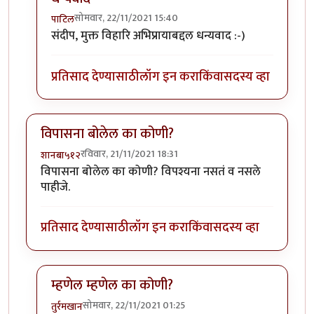
सोमवार, 22/11/2021 15:40
पाटिल
In reply to
मस्तच!
by
चांदणे संदीप
संदीप, मुक्त विहारि अभिप्रायाबद्दल धन्यवाद :-)
प्रतिसाद देण्यासाठी
लॉग इन करा
किंवा
सदस्य व्हा
विपासना बोलेल का कोणी?
रविवार, 21/11/2021 18:31
शानबा५१२
विपासना बोलेल का कोणी? विपश्यना नसतं व नसले
पाहीजे.
प्रतिसाद देण्यासाठी
लॉग इन करा
किंवा
सदस्य व्हा
म्हणेल म्हणेल का कोणी?
सोमवार, 22/11/2021 01:25
तुर्रमखान