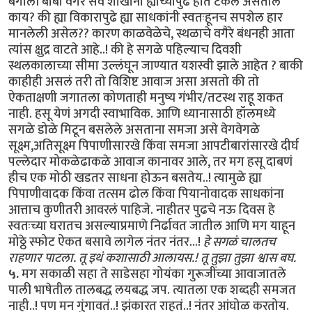
बंगाली बाबा वगैरे सर्व शाखांनी ह्यांच्यापुढे हात टेकले असतील
काय? की ह्या विकारापुढे ह्या साधकांनी स्वतःहूनच सपशेल हार
मानलेली असेल?? कारण काळवेळेचे, स्थळाचे वगैरे बंधनही आता
त्यांस क्षुद्र वाटते आहे..! की हे सगळे पहिल्याच दिवशी
स्थलकालाच्या सीमा उल्लंघून जाण्यात यशस्वी झाले आहेत ? बाकी
काहीही असलं तरी तो विशिष्ट आवाज असा असतो की तो
ऐकताक्षणी जगातला कोणताही मनुष्य गंभीर/तटस्थ राहू शकत
नाही. हसू येणं अगदी स्वाभाविक. आणि ध्यानासाठी हॉलमध्ये
सगळे डोळे मिटून बसलेले असताना समजा असे वेगवेगळे
सूक्ष्म,अतिसूक्ष्म पिपाणीसारखे किंवा समजा आपटीबारांसारखे दीर्घ
पल्लेदार मोकळेढाकळे आवाज कानावर आले, तर मग हसू दाबणं
हीच एक मोठी खडतर साधना होऊन बसतेय..! त्यामुळे ह्या
पिपाणीवादक किंवा तत्सम ढोल किंवा पियानोवादक साधकांना
आत्ताच कुणीतरी आवरलं पाहिजे. नाहीतर पुढचे नऊ दिवस हे
स्वतःच्या घरातच असल्याप्रमाणे निर्ढावत जातील आणि मग याहून
मोठ्ठे स्फोट ऐकत बसावे लागेल नंतर नंतर...!
हे सगळं चालतच
राहणार पाटला. तू इथं कशासाठी आलायस.! तू तुझा तुझा श्वास बघ.
५.
मग सकाळी सहा ते साडेसहा गोयंका गुरूजींच्या आवाजातले
पाली भाषेतील तालबद्ध लयबद्ध जप. त्यातला एक शब्दही समजत
नाही..! पण मन गुंगावतं..! झंकारत राहतं..! नंतर आंघोळ करतोय.