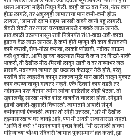
पती भरडला जाऊ लागला. एके दिवशी सून आपल्या पतीचा हात
धरून आपल्या माहेरी निघून गेली. काही काळ बरा गेला, नंतर काय
होऊ लागले, तर श्वशुरगृही जामाताचा मान कमी-कमी होऊ
लागला, ‘जामातो दशम ग्रहम’ सारखी वाक्ये कानी पडू लागली.
शेवटी शेवटी तर त्याला घरगड्यासारखे राबवले जाऊ लागले.
प्रात:काळी उठल्यापासून रात्री निजेपर्यंत रांधा-वाढा-उष्टी-काढा
ह्यातच वेळ जाऊ लागला. हे कमी होते म्हणून की काय शेतावरची
कामे करावी, शेण-गोठा करावा, लाकडे फोडावी, नदीवर जाऊन
वस्त्रे धुवावीत. आणि ह्याच्या बदल्यात मिळावे काय तर शिळी-पाकी
भाकरी, ती देखील मीठ-मिरची लावून खावी व वर तांब्याभर जल
प्राशावे. मदनबाण जामात ह्या छळाला कंटाळून गेले होते, परंतु
परतीचे दोर स्वहस्तेच कापून टाकल्यामुळे मान खाली घालून मुकाट
काम करण्यावाचून गत्यंतर नव्हते. एके दिवशी काय घडले तर
नदीवरून परत येताना त्यांना त्यांचा शाळेतील स्नेही भेटला. तो
खुशालचेंडू सारखा मजेत शीळ वाजवीत चालला होता. स्नेह्याने
ह्याची ख्याली-खुशाली विचारली. जामाताने आपली संपूर्ण
कर्मकहाणी ऐकवली. त्यावर तो स्नेही उत्तरला, “अरे मी देखील
तुझ्यासारखाच घर जावई आहे, पण मी अगदी राजासारखा राहतो.
“आणि ते कसे ?” मदनबाणाने पृच्छा केली. “मी दरसाली श्रावण
महिन्याच्या चौथ्या रविवारी ‘जामात पुनःसन्मान’ व्रत करतो, ह्या