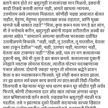
व्रताने काय होते तर श्वशुरगृही राजासारखा मान मिळतो, इकडची
काडी तिकडे करावी लागत नाही, आयते खायला-प्यायला,
उत्तमोत्तम वस्त्रे ल्यायला मिळतात. कोणीही चढ्या आवाजात बोलत
नाहीत, मेहुणा, मेहुण्या सुतासारख्या सरळ राहतात, आणि मुख्य
म्हणजे पत्नी धाकात राहते” “मित्रा, कृपा करून मला पण हे व्रत सांग,
मी ते मनोभावे करीन, श्वशुरगृही श्रमांनी माझ्या शरीरातील अस्थी वर
आल्या आहेत.” जामाताने आपल्या छातीच्या फासळ्या दर्शवित
उतावीळपणे विचारले. “नाही, नाही, तू उतशील, तू मातशील, घेतला
वसा टाकून देशील” ‘नाही, नाही, उतणार नाही, मातणार नाही,
घेतला वसा टाकणार नाही” “ठीक आहे, चल तर मग कलालाच्या
दुकानी बसू, जेथे मी तुला हे व्रत कथन करतो. कलालाच्या दुकानी
स्नेह्याने नवटाक सोमरस घेतला, त्यातील घोटभर मदनबाणाच्या
पंजात ओतला. दोघांनी 'स्वाहा' म्हणून तो सोमरस श्रद्धेने प्राशन
केला व कर मस्तकावरून फिरवले. पुढे स्नेही कथन करता झाला.
तर ह्या व्रतात सर्व प्रथम काय करावे तर प्रात:काळी विडी-चिलीम
शिलगावी व चेहऱ्यावर मग्रूर भाव धारण करून धूर सोडीत गृही सर्वत्र
फिरावे, कोणी टोकल्यास दात ओठ खात त्यांच्या अंगावर धावून
जात भ्रमिष्टासारखे वर्तन करावे. एव्हढ्यानेच श्वशुरगृही मंडळी मऊ
पडतील. तसे न झाल्यास दुसरे दिवशी सदऱ्याच्या वरच्या खिशात