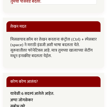
तुमचा पासवर्ड बदला.
लेखन मदत
मिसळपाव.कॉम वर लेखन करताना कंट्रोल (Ctrl) + स्पेसबार
(space) ने मराठी इंग्रजी अशी भाषा बदलता येते.
सुरूवातीला फोनेटिक्स आहे. मात्र तुमच्या खात्याच्या सेटींग
मधून इनस्क्रीप्ट बदलता येईल.
कोण कोण आलंय?
यावेळी 6 सदस्यं आलेले आहेत.
अप्पा जोगळेकर
सुबोध खरे