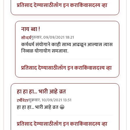
प्रतिसाद देण्यासाठी
लॉग इन करा
किंवा
सदस्य व्हा
नाय ब्वा !
गुरुवार, 09/09/2021 18:21
सौन्दर्य
In reply to
या ग्रुप वरच्या मदनबाणाशी या
by
रावसाहेब चिं
कर्मधर्म संयोगाने काही साम्य आढळून आल्यास त्यास
निव्वळ योगायोग समजावा.
प्रतिसाद देण्यासाठी
लॉग इन करा
किंवा
सदस्य व्हा
हा हा हा... भारी आहे व्रत
शुक्रवार, 10/09/2021 13:51
टर्मीनेटर
हा हा हा... भारी आहे व्रत 😀
प्रतिसाद देण्यासाठी
लॉग इन करा
किंवा
सदस्य व्हा