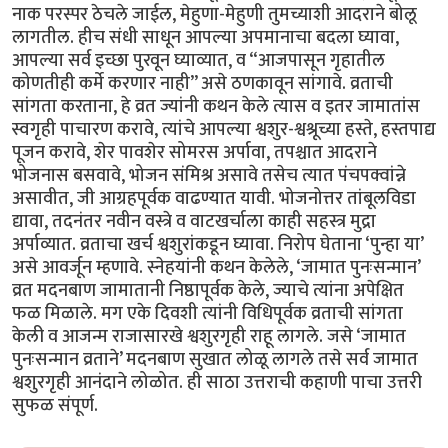
नाक परस्पर ठेचले जाईल, मेहुणा-मेहुणी तुमच्याशी आदराने बोलू
लागतील. हीच संधी साधून आपल्या अपमानाचा बदला घ्यावा,
आपल्या सर्व इच्छा पुरवून घ्याव्यात, व “आजपासून गृहातील
कोणतीही कर्मे करणार नाही” असे ठणकावून सांगावे. व्रताची
सांगता करताना, हे व्रत ज्यांनी कथन केले त्यास व इतर जामातांस
स्वगृही पाचारण करावे, त्यांचे आपल्या श्वशुर-श्वश्रूच्या हस्ते, हस्तपाद्य
पूजन करावे, शेर पावशेर सोमरस अर्पावा, तपश्चात आदराने
भोजनास बसवावे, भोजन संमिश्र असावे तसेच त्यात पंचपक्वांन्ने
असावीत, जी आग्रहपूर्वक वाढण्यात यावी. भोजनोत्तर तांबूलविडा
द्यावा, तदनंतर नवीन वस्त्रे व वाटखर्चाला काही सहस्त्र मुद्रा
अर्पाव्यात. व्रताचा खर्च श्वशुरांकडून घ्यावा. निरोप घेताना ‘पुन्हा या’
असे आवर्जून म्हणावे. स्नेहयांनी कथन केलेले, ‘जामात पुनःसन्मान’
व्रत मदनबाण जामातानी निष्ठापूर्वक केले, ज्याचे त्यांना अपेक्षित
फळ मिळाले. मग एके दिवशी त्यांनी विधिपूर्वक व्रताची सांगता
केली व आजन्म राजासारखे श्वशुरगृही राहू लागले. जसे ‘जामात
पुनःसन्मान व्रताने’ मदनबाण सुखात लोळू लागले तसे सर्व जामात
श्वशुरगृही आनंदाने लोळोत. ही साठा उत्तराची कहाणी पाचा उत्तरी
सुफळ संपूर्ण.