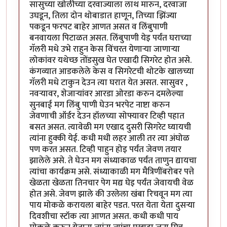
सासुच्या खोलीच्या दरवाज्याला लाथ मारुन, दरवाजा
उघडून, तिला दोन थोबाडात हाणून, तिच्या झिंज्या
पकडून फरपट बाहेर आणत असत व लिंबुपाणी
बनवायला पिटाळत असत. लिंबुपाणी येइ पर्यंत घराच्या
गॅलरी मधे उभे राहुन केस विंचरत येणार्‍या जाणार्‍या
लोकांवर यथेच्छ तोंडसुख घेत एखादी सिगरेट होत असे.
कंगव्यात आडकलेले केस व सिगरेटची थोटके खालच्या
गॅलरी मधे टाकुन देउन त्या घरात येत असत. सासुवर ,
नवर्‍यावर, शेजार्‍यांवर आरडा ओरडा करुन दमलेल्या
सुनबाई मग लिंबु पाणी घेउन भरपेट नाष्टा करुन
जेवणाची ऑर्डर देउन हॉलच्या सोफ्यावर टिव्ही पहात
बसत असत. त्यावेळी मग एखाद दुसरी सिगरेट घ्यायची
त्यांना हुक्की येई. कधी मधी लहर आली तर त्या अंघोळ
पण करत असत. टिव्ही पाहुन होइ पर्यंत जेवण तयार
झालेले असे. ते घेउन मग संध्याकाळ पर्यंत ताणुन द्यायचा
त्यांचा कार्यक्रम असे. संध्याकाळी मग मैत्रिणींबरोबर पत्ते
खेळता खेळता तिनचार पेग मद्य घेइ पर्यंत जेवायची वेळ
होत असे. जेवण झाले की उरलेला खंबा रिचवून मग त्या
पाय मोकळे करायला बाहेर पडत. परत येता येता दुसर्‍या
दिवशीचा स्टॉक त्या आणत असत. कधी कधी पाय