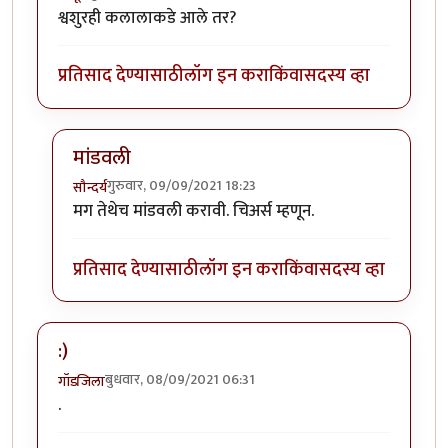
श्वशुरही कलालाकडे आले तर?
प्रतिसाद देण्यासाठी
लॉग इन करा
किंवा
सदस्य व्हा
मांडवली
गुरुवार, 09/09/2021 18:23
सौन्दर्य
In reply to
आँ?
by
कंजूस
मग तेथेच मांडवली करावी. चिअर्स म्हणून.
प्रतिसाद देण्यासाठी
लॉग इन करा
किंवा
सदस्य व्हा
:)
बुधवार, 08/09/2021 06:31
गॉडजिला
.