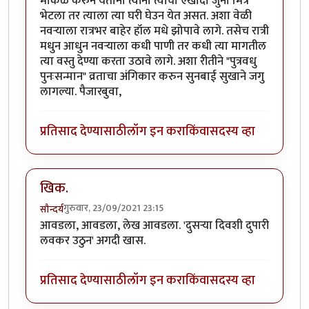
मोकळे करुन येताना त्यांना त्यांचा एखादा जुना मित्र
भेटला तर त्याला त्या घरी घेउन येत असत. अशा वेळी
नवर्‍याला रात्रभर बाहेर हॉल मधे झोपावे लागे. तसेच रात्री
मधुन आधुन नवर्‍याला कधी पाणी तर कधी त्या मागतील
त्या वस्तु देण्या करता उठावे लागे. अशा रीतीने "पुत्रवधु
पुनःसन्मान" व्रताचा अंगिकार करुन सुनबाई सुखाने जगु
लागल्या. पैजारबुवा,
प्रतिसाद देण्यासाठी
लॉग इन करा
किंवा
सदस्य व्हा
खिक.
गुरुवार, 23/09/2021 23:15
सौन्दर्य
आवडला, आवडला, लेख आवडला. 'दुसर्‍या दिवशी दुपारी
लवकर उठुन' अगदी खास.
प्रतिसाद देण्यासाठी
लॉग इन करा
किंवा
सदस्य व्हा