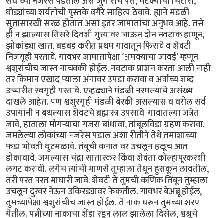
सर्वांच्या नजरेस पडतील असे जुगाराचे पत्ते, मटक्याची चिटोरी,
घोड्यांच्या शर्यतीची पुस्तके वगैरे साहित्य ठेवावे. ह्याने मंडळी
सुतासारखी सरळ होतात असा इतर जामातांचा अनुभव आहे. तसे
ही न झाल्यास तिसरे दिवशी गुत्त्यावर जाऊन दोन नवटाक हाणून,
झोकांड्या खात, बडबड करीत प्रथम गावातून फिरावे व शेवटी
निजगृही परतावे. गावभर जामातापेक्षा ‘अमक्याचा जावई’ म्हणून
श्वशुरांचीच जास्त नाचक्की होईल. नवटाक प्राशन करता आली नाही
तर किमान एखाद प्याला अंगावर उपडा करावा व अर्वाच्य शब्द
उच्चारीत स्वगृही परतावे. एव्हढ्याने मंडळी नरमल्याचे असंख्य
दाखले आहेत. पण श्वशुरगृही मंडळी बेरकी असल्यास व वरील सर्व
उपायांनी न बधल्यास शेवटचे ब्रह्मास्त्र उपसावे. गावातल्या जत्रेत
जावे, हाताला मोगऱ्याचा गजरा बांधावा, तांबूलविडा ग्रहण करावा.
जमलेल्या लोकांच्या नजरेस पडाल अशा रीतीने तेथे तमाशाच्या
फडा भोवती घुटमळावे. तंबूची कनात वर उचलून हळूच आत
डोकावावे, जमल्यास चंद्रा सातारकर किंवा शेवंता कोल्हापूरकरशी
लगट करावी. लगेच त्यांची माणसे तुम्हाला तेथून हुसकून लावतील,
तरी परत परत माघारी जावे. शेवटी ते तुमची कणिक तिंबून तुम्हाला
उचलून दुरवर नेऊन उकिरड्यावर फेकतील. गावभर बेअब्रू होईल,
तुमच्यापेक्षा श्वशुरांचीच जास्त होईल. ते नाक धरून तुमच्या शरण
येतील. पत्नीच्या नाकाचा शेंडा रडून लाल झालेला दिसेल, श्वश्रूचे