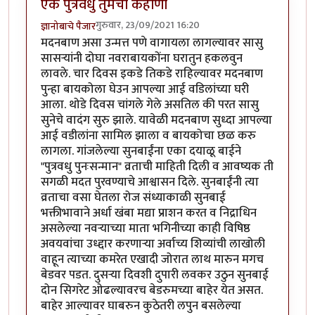
ऐक पुत्रवधु तुमची कहाणी
गुरुवार, 23/09/2021 16:20
ज्ञानोबाचे पैजार
मदनबाण असा उन्मत्त पणे वागायला लागल्यावर सासु
सासर्‍यांनी दोघा नवराबायकोंना घरातुन हकलवुन
लावले. चार दिवस इकडे तिकडे राहिल्यावर मदनबाण
पुन्हा बायकोला घेउन आपल्या आई वडिलांच्या घरी
आला. थोडे दिवस चांगले गेले असतिल की परत सासु
सुनेचे वादंग सुरु झाले. यावेळी मदनबाण सुध्दा आपल्या
आई वडीलांना सामिल झाला व बायकोचा छळ करु
लागला. गांजलेल्या सुनबाईंना एका दयाळू बाईने
"पुत्रवधु पुनःसन्मान" व्रताची माहिती दिली व आवष्यक ती
सगळी मदत पुरवण्याचे आश्वासन दिले. सुनबाईंनी त्या
व्रताचा वसा घेतला रोज संध्याकाळी सुनबाई
भक्तीभावाने अर्धा खंबा मद्या प्राशन करत व निद्राधिन
असलेल्या नवर्‍याच्या माता भगिनीच्या काही विषिष्ठ
अवयवांचा उध्द्दार करणार्‍या अर्वाच्य शिव्यांची लाखोली
वाहून त्याच्या कमरेत एखादी जोरात लाथ मारुन मगच
बेडवर पडत. दुसर्‍या दिवशी दुपारी लवकर उठुन सुनबाई
दोन सिगरेट ओढल्यावरच बेडरुमच्या बाहेर येत असत.
बाहेर आल्यावर घाबरुन कुठेतरी लपुन बसलेल्या