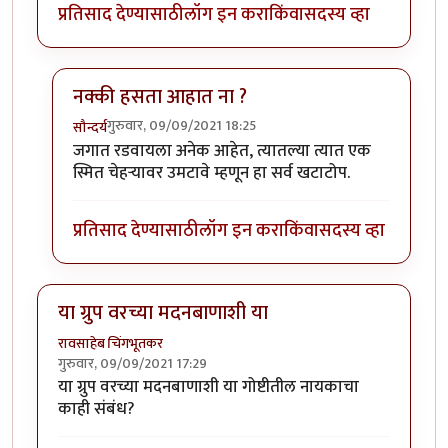
प्रतिसाद देण्यासाठी
लॉग इन करा
किंवा
सदस्य व्हा
नक्की हसता आहात ना ?
गुरुवार, 09/09/2021 18:25
सौन्दर्य
In reply to
:)
by
गॉडजिला
जगात रडवायला अनेक आहेत, त्यातल्या त्यात एक
स्मित चेहऱ्यावर उमटावे म्हणून हा सर्व खटाटोप.
प्रतिसाद देण्यासाठी
लॉग इन करा
किंवा
सदस्य व्हा
या ग्रुप वरच्या मदनबाणाशी या
रावसाहेब चिंगभूतकर
गुरुवार, 09/09/2021 17:29
या ग्रुप वरच्या मदनबाणाशी या गोष्टीतील नायकाचा
काही संबंध?