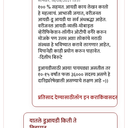
सोमवार, 16/08/2021 15:51
In reply to
सहमत.
by
प्रा.डॉ.दिलीप बिरुटे
१०० % सहमत. आयडी काय लेखन करतो
हे महत्वाचं. आभासी जगात, वरीजनल
आयडी-डू आयडी या सर्व अंधश्रद्धा आहेत.
वरीजनल आयडी-व्यक्ती-मोबाइल
व्हेरीफिकेशन-लॉगीन ओटीपी वगैरे करुन
मोजके पण उत्तम अशा लोकांचे मराठी
संस्थळ हे भविष्यात करावे लागणार आहेत,
मिपानेही काही प्रयोग करुन पाहावेत.
-दिलीप बिरुटे
डुआयडीसाठी अश्या पायघड्या असतील तर
१०-१५ वर्षांत फक्त ३६००० सदस्य असणे हे
दारिद्र्यरेषेखाली असण्याचे लक्षण आहे =))
प्रतिसाद देण्यासाठी
लॉग इन करा
किंवा
सदस्य व्हा
यातले डुआयडी किती ते