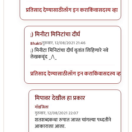
प्रतिसाद देण्यासाठी
लॉग इन करा
किंवा
सदस्य व्हा
;) मिनीटा मिनिटांचा दीर्घ
गुरुवार, 12/08/2021 21:46
Bhakti
In reply to
कारण त्यांना इन्स्टंट लाईक्स,
by
प्रचेतस
;) मिनीटा मिनिटांचा दीर्घ वृतांत लिहिणारे नवे
लेखकवृंद _/\_
प्रतिसाद देण्यासाठी
लॉग इन करा
किंवा
सदस्य व्हा
मिपावर देखील हा प्रकार
गॉडजिला
गुरुवार, 12/08/2021 22:07
In reply to
;) मिनीटा मिनिटांचा दीर्घ
by
Bhakti
शतशब्दकथा रुपात जास्त चांगल्या पध्दतीने
आकाराला आला.