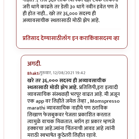
नाहीत :( रोज ३६० लोक त्यापैकी दहा टक्के लोकांनी
जरी धागे काढले तर डेली ३० धागे नवीन हवेत पण ते
ही होत नाही... खरे तर ३६,००० सदस्य ही
अव्यावसायीक स्थलासाठी मोठी झेप आहे.
प्रतिसाद देण्यासाठी
लॉग इन करा
किंवा
सदस्य व्हा
अगदी.
गुरुवार, 12/08/2021 19:42
Bhakti
In reply to
आणि मिपावर एकावेळी तीस पेक्षा
by
गॉडजिल
खरे तर ३६,००० सदस्य ही अव्यावसायीक
स्थलासाठी मोठी झेप आहे.
प्रतिलिपी,इरा इत्यादी
व्यावसायिक संस्थळही भरपूर वाढत आहे. मी अजून
एक app वर लिहीते जमेल तेव्हा , Momspresso
marathi व्यावसायिक नाहीये पण ठराविक
लिखाण फेसबुकवर पेजला प्रकाशित करतात
त्यामुळे वाचक मिळतात. ब्लॉग हा प्रकार म्हणजे
हक्काचा आहे.ज्यांना चिंतनाची आवड आहे त्यांनी
मराठी स्वभाषेत कुठेतरी लिहीत रहावे.