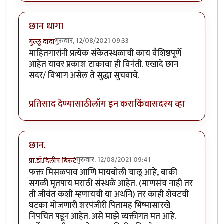
छान धागा
गुरुवार, 12/08/2021 09:33
गुल्लू दादा
माहितगारांनी प्रत्येक संकेतस्थळाची काय वैशिष्ठपूर्णे
आहेत यावर प्रकाश टाकावा ही विनंती. एखादे छान
सदर/ विभाग असेल ते सुद्धा सुचवावे.
प्रतिसाद देण्यासाठी
लॉग इन करा
किंवा
सदस्य व्हा
छान.
गुरुवार, 12/08/2021 09:41
प्रा.डॉ.दिलीप बिरुटे
फक्त मिसळपाव आणि मायबोली चालू आहे, बाकी
सगळी मृतपाय मराठी संस्थळे आहेत. (माणसंच नाही तर
ती जीवंत कशी म्हणायची या अर्थाने) तर काही शेवटची
घटका मोजणारी शरपंजीरी पितामह भिष्मासारखे
निपचित पडून आहेत. असे माझे व्यक्तीगत मत आहे.