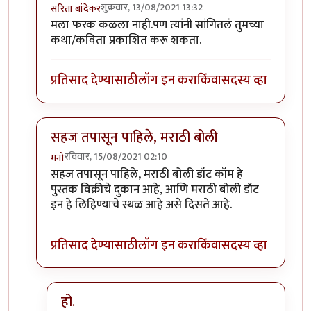
शुक्रवार, 13/08/2021 13:32
सरिता बांदेकर
In reply to
मराठीबोली
by
कंजूस
मला फरक कळला नाही.पण त्यांनी सांगितलं तुमच्या
कथा/कविता प्रकाशित करू शकता.
प्रतिसाद देण्यासाठी
लॉग इन करा
किंवा
सदस्य व्हा
सहज तपासून पाहिले, मराठी बोली
रविवार, 15/08/2021 02:10
मनो
In reply to
मराठीबोली
by
कंजूस
सहज तपासून पाहिले, मराठी बोली डॉट कॉम हे
पुस्तक विक्रीचे दुकान आहे, आणि मराठी बोली डॉट
इन हे लिहिण्याचे स्थळ आहे असे दिसते आहे.
प्रतिसाद देण्यासाठी
लॉग इन करा
किंवा
सदस्य व्हा
हो.