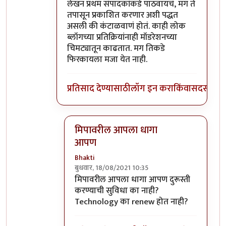
In reply to
ह्याचा अर्थ काय ?
by
साहना
लेखन प्रथम संपादकांकडे पाठवायचं, मग ते
तपासून प्रकाशित करणार अशी पद्धत
असली की कंटाळवाणं होतं. काही लोक
ब्लॉगच्या प्रतिक्रियांनाही मॉडरेशनच्या
चिमट्यातून काढतात. मग तिकडे
फिरकायला मजा येत नाही.
प्रतिसाद देण्यासाठी
लॉग इन करा
किंवा
सदस्य व्हा
मिपावरील आपला धागा
आपण
Bhakti
बुधवार, 18/08/2021 10:35
In reply to
लेखन संपादन
by
कंजूस
मिपावरील आपला धागा आपण दुरूस्ती
करण्याची सुविधा का नाही?
Technology का renew होत नाही?