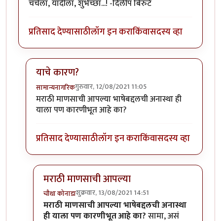
चर्चेला, यादीला, शुभेच्छा...! -दिलीप बिरुटे
प्रतिसाद देण्यासाठी
लॉग इन करा
किंवा
सदस्य व्हा
याचे कारण?
गुरुवार, 12/08/2021 11:05
सामान्यनागरिक
In reply to
छान.
by
प्रा.डॉ.दिलीप बिरुटे
मराठी माणसाची आपल्या भाषेबद्दलची अनास्था ही
याला पण कारणीभूत आहे का?
प्रतिसाद देण्यासाठी
लॉग इन करा
किंवा
सदस्य व्हा
मराठी माणसाची आपल्या
शुक्रवार, 13/08/2021 14:51
चौथा कोनाडा
In reply to
याचे कारण?
by
सामान्यनागरिक
मराठी माणसाची आपल्या भाषेबद्दलची अनास्था
ही याला पण कारणीभूत आहे का?
सामा, असं