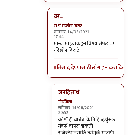
बरं...!
प्रा.डॉ.दिलीप बिरुटे
शनिवार, 14/08/2021
17:44
In reply to
ठीक आहे
by
गॉडजिला
मान्य. माझ्याकडून विषय संपला...!
-दिलीप बिरुटे
प्रतिसाद देण्यासाठी
लॉग इन करा
किंवा
सदस
जनहितार्थ
गॉडजिला
शनिवार, 14/08/2021
20:52
In reply to
बरं...!
by
प्रा.डॉ.दिलीप बिरुटे
कोणीही व्यक्ती कितिहि व्हर्चुअल
नंबर्स वापरु शकतो
रजिस्ट्रेशनसाठि त्यांमुळे ओटीपी