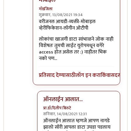
गॉडजिला
शुक्रवार, 13/08/2021 19:34
In reply to
सहमत.
by
प्रा.डॉ.दिलीप बिरुटे
वरीजनल आयडी-व्यक्ती-मोबाइल
व्हेरीफिकेशन-लॉगीन ओटीपी
लोकांचा खाजगी डाटा सांभाळने जोक नाही
विशेषतः तुमची साईट युरोपमधून वगेरे
access होत असेल तर :) नाहीतर भिक
नको पण...
प्रतिसाद देण्यासाठी
लॉग इन करा
किंवा
सदस्य व्हा
ऑनलाईन आलात...
प्रा.डॉ.दिलीप बिरुटे
शनिवार, 14/08/2021 12:31
In reply to
वरीजनल आयडी-व्यक्ती-मोबाइल
by
ऑनलाईन आलात म्हणजे आपण नागडे
झालो सॉरी आपला डाटा उघडा पडलाय