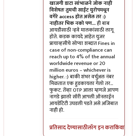
खाजगी डाटा सांभाळने जोक नाही
विशेषतः तुमची साईट युरोपमधून
वगेरे access होत असेल तर :)
नाहीतर भिक नको पण...
ही बाब
आयडीसाठी न्हवे मालकांसाठी लागू
होते. कडक कायदे आहेत युजर
प्रायाव्हसीचे सोप्या शब्दात Fines in
case of non-compliance can
reach up to 4% of the annual
worldwide revenue or 20
million euros – whichever is
higher. :) बाकी शंभर वर्चुअल नंबर
मिळतात एक हुडकायला गेलो तर...
फुकट. तेंव्हा OTP आला म्हणजे आपण
नागडे झालो सॉरी आपली ऑनलाईन
आयडेंटिटी उघडली पडते असे अजिबात
नाही हो.
प्रतिसाद देण्यासाठी
लॉग इन करा
किंवा
सदस्य