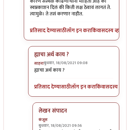
In reply to
काही उपयुक्त फीडबॅक असल्यास
by
साहना
कारण संस्थळ काढणाऱ्यांना माहिती आहे की
स्वप्रकाशन दिलं की किती लक्ष ठेवावं लागतं ते.
त्यामुळे। ते तसं करणार नाहीत.
प्रतिसाद देण्यासाठी
लॉग इन करा
किंवा
सदस्य व्हा
ह्याचा अर्थ काय ?
बुधवार, 18/08/2021 09:08
साहना
In reply to
काही उपयोग नाही.
by
कंजूस
ह्याचा अर्थ काय ?
प्रतिसाद देण्यासाठी
लॉग इन करा
किंवा
सदस्य व्हा
लेखन संपादन
कंजूस
बुधवार, 18/08/2021 09:56