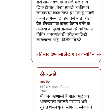
असे समजायचे. आता भले भले डाटा
लिक होतात, तेव्हा आपलं व्यक्तीमत्व
लपवायचा काळ गेला. हं आता डू आयडी
करुन आपलयाला हवं तसं व्यक्त होता
येतं. शिव्यागाळ करता येतात वगैरे या
जमेच्या बाजूच्या असल्या तरी भविष्यात
विविध कारणांसाठी वरीजन्यालिटी
लागणारच आहे. -दिलीप बिरुटे
प्रतिसाद देण्यासाठी
लॉग इन करा
किंवा
सदस्य व्
ठीक आहे
गॉडजिला
शनिवार, 14/08/2021
15:29
In reply to
ऑनलाईन आलात...
by
प्रा.डॉ.दिल
मी काय म्हणालो हे माझ्यामुळे(च)
आपल्याला समजले नसणार असे
गृहीत धरून पुन्हा सांगतो...
लोकांचा