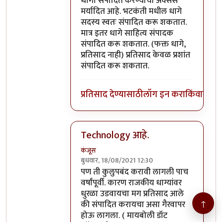
धागा संपादित करण्याचा ॲक्सेस
मर्यादित आहे. भटकंती मधील धागे
सदस्य स्वतः संपादित करू शकतात.
मात्र इतर धागे साहित्य संपादक
संपादित करू शकतात. (फक्त धागे,
प्रतिसाद नाही) प्रतिसाद केवळ प्रशांत
संपादित करू शकतात.
प्रतिसाद देण्यासाठी
लॉग इन करा
किंवा
सदस्य
Technology आहे.
कंजूस
बुधवार, 18/08/2021 12:30
In reply to
मिपावरील आपला धागा आपण
b
पण ती कुलुपबंद करावी लागली पाच
वर्षांपूर्वी. कारण राजकीय धाग्यांवर
धुरळा उडवायचा मग प्रतिसाद आले
↑
की संपादित करायचा असा गैरवापर
होऊ लागला. ( मायबोली डॉट