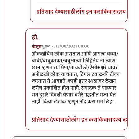
प्रतिसाद देण्यासाठी
लॉग इन करा
किंवा
सदस्य व्हा
हो.
शुक्रवार, 13/08/2021 08:06
कंजूस
In reply to
कारण त्यांना इन्स्टंट लाईक्स,
by
प्रचेतस
ओळखीचेच लोक असतात आणि आपला बब्या/
बाबी/बाबुकाका/बबुआत्या लिहितेय ना त्यास
छान म्हणतात. मिपा/मायबोली/ऐसीअक्षरे यावर
अनोळखी लोक वाचतात, टिंगल टवाळकी टीका
करतात ते आवडते. काही इतर स्थळांवर लेखन
लगेच प्रकाशित होत नाही. संपादक ते पाहणार
मग दुसरे दिवशी येणार वगैरे पद्धतीत मजा येत
नाही. किंवा लेखक म्हणून नोंद करा मग लिहा.
प्रतिसाद देण्यासाठी
लॉग इन करा
किंवा
सदस्य व्हा