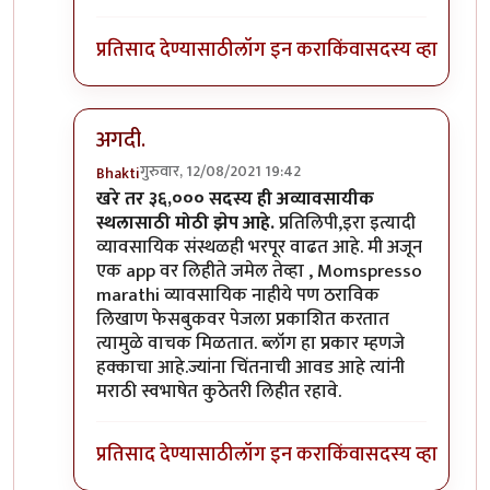
प्रतिसाद देण्यासाठी
लॉग इन करा
किंवा
सदस्य व्हा
अगदी.
गुरुवार, 12/08/2021 19:42
Bhakti
In reply to
आणि मिपावर एकावेळी तीस पेक्षा
by
गॉडजिल
खरे तर ३६,००० सदस्य ही अव्यावसायीक
स्थलासाठी मोठी झेप आहे.
प्रतिलिपी,इरा इत्यादी
व्यावसायिक संस्थळही भरपूर वाढत आहे. मी अजून
एक app वर लिहीते जमेल तेव्हा , Momspresso
marathi व्यावसायिक नाहीये पण ठराविक
लिखाण फेसबुकवर पेजला प्रकाशित करतात
त्यामुळे वाचक मिळतात. ब्लॉग हा प्रकार म्हणजे
हक्काचा आहे.ज्यांना चिंतनाची आवड आहे त्यांनी
मराठी स्वभाषेत कुठेतरी लिहीत रहावे.
प्रतिसाद देण्यासाठी
लॉग इन करा
किंवा
सदस्य व्हा