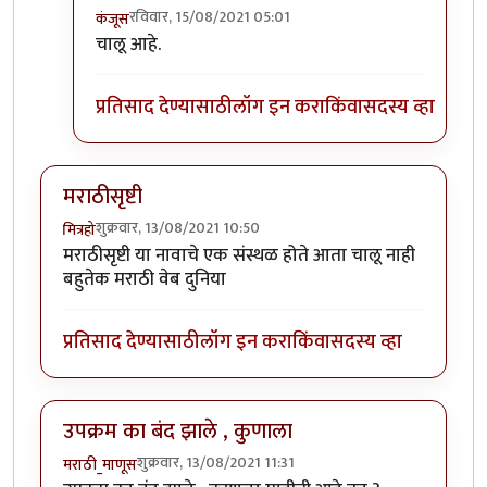
रविवार, 15/08/2021 05:01
कंजूस
In reply to
सहज तपासून पाहिले, मराठी बोली
by
मनो
चालू आहे.
प्रतिसाद देण्यासाठी
लॉग इन करा
किंवा
सदस्य व्हा
मराठीसृष्टी
शुक्रवार, 13/08/2021 10:50
मित्रहो
मराठीसृष्टी या नावाचे एक संस्थळ होते आता चालू नाही
बहुतेक मराठी वेब दुनिया
प्रतिसाद देण्यासाठी
लॉग इन करा
किंवा
सदस्य व्हा
उपक्रम का बंद झाले , कुणाला
शुक्रवार, 13/08/2021 11:31
मराठी_माणूस