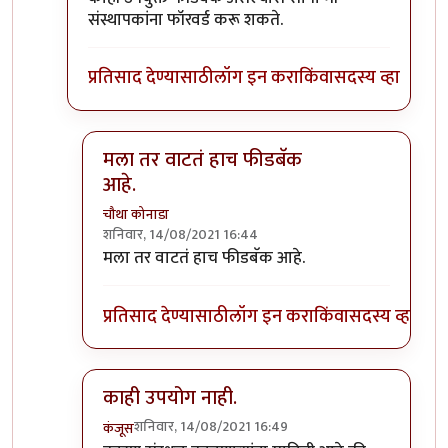
संस्थापकांना फॉरवर्ड करू शकते.
प्रतिसाद देण्यासाठी
लॉग इन करा
किंवा
सदस्य व्हा
मला तर वाटतं हाच फीडबॅक
आहे.
चौथा कोनाडा
शनिवार, 14/08/2021 16:44
In reply to
काही उपयुक्त फीडबॅक असल्यास
by
साहना
मला तर वाटतं हाच फीडबॅक आहे.
प्रतिसाद देण्यासाठी
लॉग इन करा
किंवा
सदस्य व्हा
काही उपयोग नाही.
शनिवार, 14/08/2021 16:49
कंजूस