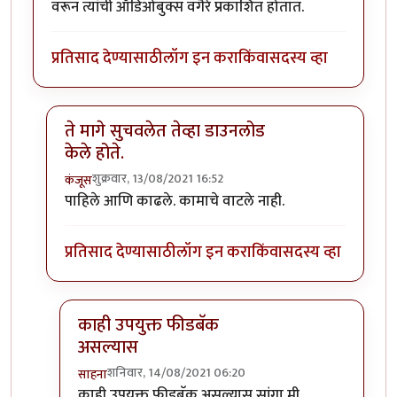
वरून त्यांची ऑडिओबुक्स वगैरे प्रकाशित होतात.
प्रतिसाद देण्यासाठी
लॉग इन करा
किंवा
सदस्य व्हा
ते मागे सुचवलेत तेव्हा डाउनलोड
केले होते.
शुक्रवार, 13/08/2021 16:52
कंजूस
In reply to
आमचे एक मित्र bookstruck.app
by
साहना
पाहिले आणि काढले. कामाचे वाटले नाही.
प्रतिसाद देण्यासाठी
लॉग इन करा
किंवा
सदस्य व्हा
काही उपयुक्त फीडबॅक
असल्यास
शनिवार, 14/08/2021 06:20
साहना
In reply to
ते मागे सुचवलेत तेव्हा डाउनलोड केले होते.
by
काही उपयुक्त फीडबॅक असल्यास सांगा मी