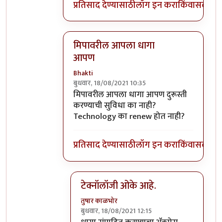
प्रतिसाद देण्यासाठी
लॉग इन करा
किंवा
सदस्य व्
मिपावरील आपला धागा
आपण
Bhakti
बुधवार, 18/08/2021 10:35
In reply to
लेखन संपादन
by
कंजूस
मिपावरील आपला धागा आपण दुरूस्ती
करण्याची सुविधा का नाही?
Technology का renew होत नाही?
प्रतिसाद देण्यासाठी
लॉग इन करा
किंवा
सदस्य व्
टेक्नॉलॉजी ओके आहे.
तुषार काळभोर
बुधवार, 18/08/2021 12:15
In reply to
मिपावरील आपला धागा आपण
b