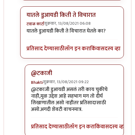
यातले डुआयडी किती ते विचारात
शुक्रवार, 13/08/2021 06:08
टवाळ कार्टा
In reply to
आणि मिपावर एकावेळी तीस पेक्षा
by
गॉडजिल
यातले डुआयडी किती ते विचारात घेतले का?
प्रतिसाद देण्यासाठी
लॉग इन करा
किंवा
सदस्य व्हा
@टकाजी
शुक्रवार, 13/08/2021 09:22
Bhakti
In reply to
यातले डुआयडी किती ते विचारात
by
टवाळ क
@टकाजी डुआयडी असलं तरी काय चुकीचे
नाही,मुळ उद्देश आहे सहभाग मग तो दीर्घ
लिखाणातील असो नाहीतर प्रतिसादासाठी
असो.अगदी शेवटी वाचनमात्र.
प्रतिसाद देण्यासाठी
लॉग इन करा
किंवा
सदस्य व्हा