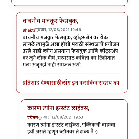
वाचनीय मजकूर फेसबुक,
गुरुवार, 12/08/2021 19:46
Bhakti
In reply to
प्रबंध लिहिताय का ? व्वा,
by
चौथा कोनाडा
वाचनीय मजकूर फेसबुक, व्हॉट्सॲप वर येऊ
लागले त्यामुळे अशा हौशी मराठी संस्थळांचे प्रयोजन
उरले नाही
ब्लॉग असताना फेसबुक आणि व्हॉट्सॲप
वर जुने लोक दीर्घ ,भरमसाठ कविता का लिहीतात
मला अजूनही नाही समजलं.असो.
प्रतिसाद देण्यासाठी
लॉग इन करा
किंवा
सदस्य व्हा
कारण त्यांना इन्स्टंट लाईक्स,
गुरुवार, 12/08/2021 19:53
प्रचेतस
In reply to
वाचनीय मजकूर फेसबुक,
by
Bhakti
कारण त्यांना इन्स्टंट लाईक्स, पब्लिकची वाहव्वा
हवी असते म्हणून ब्लॉगवर ते शक्य नै :)