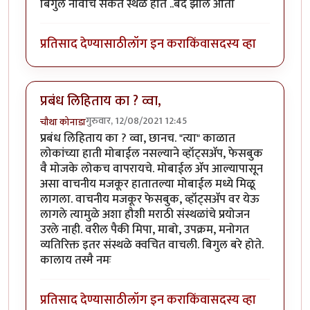
बिगुल नावाचे संकेत स्थळ होते ..बंद झाले आता
प्रतिसाद देण्यासाठी
लॉग इन करा
किंवा
सदस्य व्हा
प्रबंध लिहिताय का ? व्वा,
गुरुवार, 12/08/2021 12:45
चौथा कोनाडा
प्रबंध लिहिताय का ? व्वा, छानच. "त्या" काळात
लोकांच्या हाती मोबाईल नसल्याने व्हॉट्सॲप, फेसबुक
वै मोजके लोकच वापरायचे. मोबाईल ॲप आल्यापासून
असा वाचनीय मजकूर हातातल्या मोबाईल मध्ये मिळू
लागला. वाचनीय मजकूर फेसबुक, व्हॉट्सॲप वर येऊ
लागले त्यामुळे अशा हौशी मराठी संस्थळांचे प्रयोजन
उरले नाही. वरील पैकी मिपा, माबो, उपक्रम, मनोगत
व्यतिरिक्त इतर संस्थळे क्वचित वाचली. बिगुल बरे होते.
कालाय तस्मै नमः
प्रतिसाद देण्यासाठी
लॉग इन करा
किंवा
सदस्य व्हा