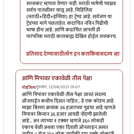
सरसकट म्हणता येणार नाही. मराठी भाषेची पडझड
सर्वच पातळीवर चालू आहे. मिहिंलिश
(मराठी+हिंदी+इंग्लिश) हा ट्रेण्ड आहे. सर्वजण या
ट्रेंडच्या मागे पळताहेत. कदाचित नविन पिढीची
भाषा हीच आहे. आणि कदाचित आपली ही
पारंपरिक मराठी कालबाह्य देखिल होईल लवकरच.
प्रतिसाद देण्यासाठी
लॉग इन करा
किंवा
सदस्य व्हा
आणि मिपावर एकावेळी तीस पेक्षा
गुरुवार, 12/08/2021 19:07
गॉडजिला
In reply to
छान.
by
प्रा.डॉ.दिलीप बिरुटे
आणि मिपावर एकावेळी तीस पेक्षा जास्तं सदस्य
ऑनलाईन कधीच दिसत नाहित... हे एक कोडंच आहे.
माझा बिल्ला क्रमांक 36 हजारच्या पुढचा आहे म्हणजे
मिपावर किमान ३६ हजार आयडी नोंदणी झालेली
आहे... अन त्याच्या १ टक्का म्हणजे ३६० लोकही
एकाच वेळी अथवा एका दिवशी ऑनलाइन असत