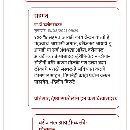
सहमत.
प्रा.डॉ.दिलीप बिरुटे
शुक्रवार, 13/08/2021 09:29
In reply to
@टकाजी
by
Bhakti
१०० % सहमत. आयडी काय लेखन करतो हे
महत्वाचं. आभासी जगात, वरीजनल आयडी-डू
आयडी या सर्व अंधश्रद्धा आहेत. वरीजनल
आयडी-व्यक्ती-मोबाइल व्हेरीफिकेशन-लॉगीन
ओटीपी वगैरे करुन मोजके पण उत्तम अशा
लोकांचे मराठी संस्थळ हे भविष्यात करावे
लागणार आहेत, मिपानेही काही प्रयोग करुन
पाहावेत. -दिलीप बिरुटे
प्रतिसाद देण्यासाठी
लॉग इन करा
किंवा
सदस्य व्हा
वरीजनल आयडी-व्यक्ती-
मोबाइल