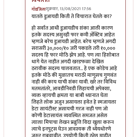
विचारात
शुक्रवार, 13/08/2021 17:56
गॉडजिला
In reply to
यातले डुआयडी किती ते विचारात
by
टवाळ क
यातले डुआयडी किती ते विचारात घेतले का?
हो सर्वात आधी डुआयडीच शंका आली कारण
इतके सदस्य असुनही फार कमी अ‍ॅक्टिव आहेत
म्हणजे बरेच डुआयडी आहेत. बरेच म्हणजे अगदी
सरासरी ३०,०००/१० जरी पकडले तरी १०,०००
सदस्य हि फार मोठि झेप आहे. पण त्या हिशोबात
धागे येत नाहीत अगदी खरडफळा देखिल
ठरावीक सदस्य चालवतात... हे एक कोडेच आहे
इतके मोठे की मुळातच मराठी माणुसच गुणवंत
नाही की काय याची शंका यावी. खरे तर विविध
मतमतांतरे, आवडीनिवडी लिहायची अपेक्शा,
व्यक्त व्हायची क्षमता या बाबी ध्यानात घेता
लिहते लोक अजुन असायला हवेत हे स्मजायला
डेटा सायंटीस्ट असायची गरज नाही पण जो
कोणी डेटासायंस व्यवस्थित समजत असेल
त्याला मिपाचा लेखन प्रव्रुत्ति विदा खुला करुन
त्याचे इनपुट्स घेउन आवश्यक ती ध्येयधोरणे
जरुर राबवावीत. उपयोगी किती ठरेल माहीत