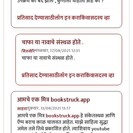
उपक्रम का बंद झाले , कुणाला माहीती आहे का ?
प्रतिसाद देण्यासाठी
लॉग इन करा
किंवा
सदस्य व्हा
चाफा या नावाचे संस्थळ होते .
मंगळवार, 17/08/2021 12:31
सिरुसेरि
In reply to
उपक्रम का बंद झाले , कुणाला
by
मराठी_माणूस
चाफा या नावाचे संस्थळ होते .
प्रतिसाद देण्यासाठी
लॉग इन करा
किंवा
सदस्य व्हा
आमचे एक मित्र bookstruck.app
शुक्रवार, 13/08/2021 13:17
साहना
आमचे एक मित्र
bookstruck.app
हे संकेतस्थळ आणि
ऍप्प बराच काळ चालवत आहेत. माझे साहित्य सुद्धा
जमेल तसे तिथे प्रकाशित होते. त्याशिवाय youtube