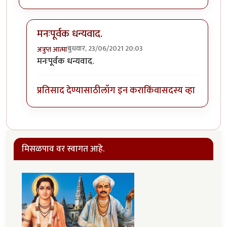
मनःपूर्वक धन्यवाद.
बुधवार, 23/06/2021 20:03
अत्रुप्त आत्मा
In reply to
अरे वा!
by
चांदणे संदीप
मनःपूर्वक धन्यवाद.
प्रतिसाद देण्यासाठी
लॉग इन करा
किंवा
सदस्य व्हा
मिसळपाव वर स्वागत आहे.