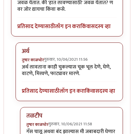
जवळ येतात. की 'हात लावण्यासाठी' जवळ येतात? ण
वर जोर द्यायचा किंवा कसे.
प्रतिसाद देण्यासाठी
लॉग इन करा
किंवा
सदस्य व्हा
अर्थ
गुरुवार, 10/06/2021 11:56
तुषार काळभोर
In reply to
अवांतर शंका
by
तुषार काळभोर
अर्थ लावताना काही चुकल्यास चूक भूल देणे, घेणे,
वाटणे, मिरवणे, फाट्यावर मारणे.
प्रतिसाद देण्यासाठी
लॉग इन करा
किंवा
सदस्य व्हा
तळटीप
गुरुवार, 10/06/2021 11:58
तुषार काळभोर
In reply to
अर्थ
by
तुषार काळभोर
गॅस चालू अथवा बंद झाल्यास मी जबाबदारी घेणार