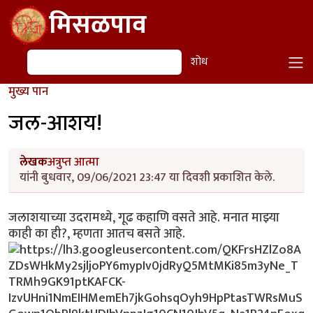
Skip to main content
मिसळपाव
शोध
शोध
मुख्य पान
जल-आशय!
लेखक
अत्रुप्त आत्मा
यांनी बुधवार, 09/06/2021 23:47 या दिवशी प्रकाशित केले.
जलाशयाच्या उदरामध्ये, गूढ कहाणि वसते आहे. मनात माझ्या
काही का ही?, म्हणता आतच बसते आहे.