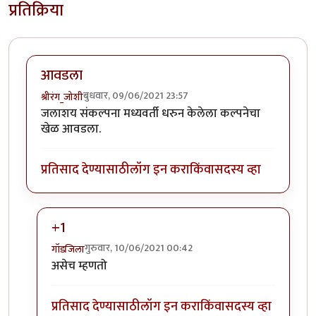
प्रतिक्रिया
आवडला
बुधवार, 09/06/2021 23:57
श्रीरंग_जोशी
जलाशय संकल्पना मध्यवर्ती धरुन केलेला कल्पनेचा
खेळ आवडला.
प्रतिसाद देण्यासाठी
लॉग इन करा
किंवा
सदस्य व्हा
+1
गुरुवार, 10/06/2021 00:42
गॉडजिला
In reply to
आवडला
by
श्रीरंग_जोशी
असेच म्हणतो
प्रतिसाद देण्यासाठी
लॉग इन करा
किंवा
सदस्य व्हा