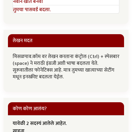
नवीन खाते बनवा
तुमचा पासवर्ड बदला.
लेखन मदत
मिसळपाव.कॉम वर लेखन करताना कंट्रोल (Ctrl) + स्पेसबार
(space) ने मराठी इंग्रजी अशी भाषा बदलता येते.
सुरूवातीला फोनेटिक्स आहे. मात्र तुमच्या खात्याच्या सेटींग
मधून इनस्क्रीप्ट बदलता येईल.
कोण कोण आलंय?
यावेळी 2 सदस्यं आलेले आहेत.
साहना