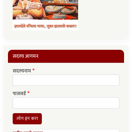
सदस्य आगमन
सदस्यनाम
पासवर्ड
लॉग इन करा