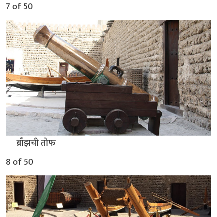
7 of 50
▲
ब्राँझची तोफ
8 of 50