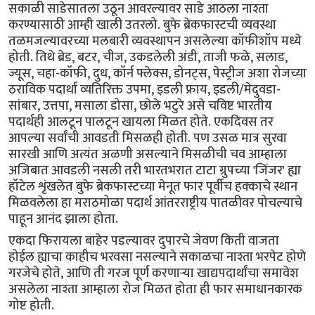
सकाळी साडेसातला उठून आवरल्यावर साडे आठला नाश्ता
करण्यासाठी आम्ही खाली उतरलो. बुफे ब्रेकफास्टची व्यवस्था
तळमजल्यावरच्या मलबारी व्यवस्थापन असलेल्या कॉफीशॉप मध्ये
होती. तिथे ब्रेड, बटर, चीज, उकडलेली अंडी, ताजी फळे, सलाड,
ज्यूस, चहा-कॉफी, दुध, कॉर्न फ्लेक्स, डोनट्स, पेस्ट्रीज अशा रोजच्या
ठराविक पदार्थां व्यतिरिक्त उपमा, इडली फ्राय, इडली/मेदुवडा-
सांबार, उत्तपा, मसाला डोसा, छोले भटुरे असे चविष्ट भारतीय
पदार्थही आलटून पालटून खायला मिळत होते. एकदिवस तर
आपल्या सर्वांची आवडती मिसळही होती. पण उसळ मात्र सुरवा
सारखी आणि अत्यंत अळणी असल्याने मिसळीची चव आम्हाला
अजिबात आवडली नसली तरी भारतभरात टाटा ग्रुपच्या 'जिंजर' ह्या
हॉटेल शृंखलेत बुफे ब्रेकफास्टच्या मेनूत फार पूर्वीच हक्काचे स्थान
मिळवलेला हा मराठमोळा पदार्थ आंतरराष्ट्रीय पातळीवर पोचल्याचे
पाहून आनंद झाला होता.
एकदा फिरायला बाहेर पडल्यावर दुपारचे जेवण किती वाजता
होईल ह्याचा काहीच भरवसा नसल्याने सकाळचा नाश्ता भरपेट होणे
गरजेचे होते, आणि ती गरज पूर्ण करणाऱ्या खाद्यपदार्थांचा समावेश
असलेला नाश्ता आम्हाला रोज मिळत होता ही फार समाधानकारक
गोष्ट होती.