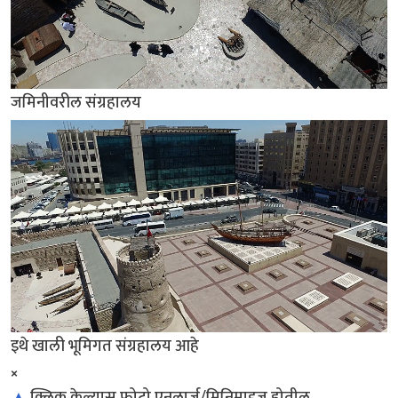
जमिनीवरील संग्रहालय
इथे खाली भूमिगत संग्रहालय आहे
×
▲
क्लिक केल्यास फोटो एनलार्ज/मिनिमाइज़ होतील