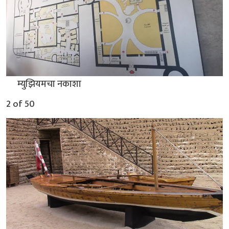
▲
म्युझियमचा नकाशा
2 of 50