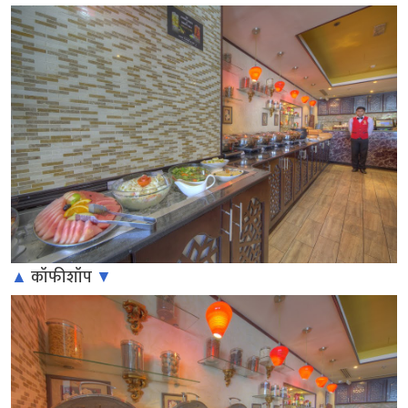
▲
कॉफीशॉप
▼