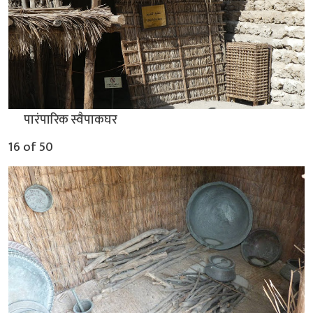
▲
पारंपारिक स्वैपाकघर
16 of 50