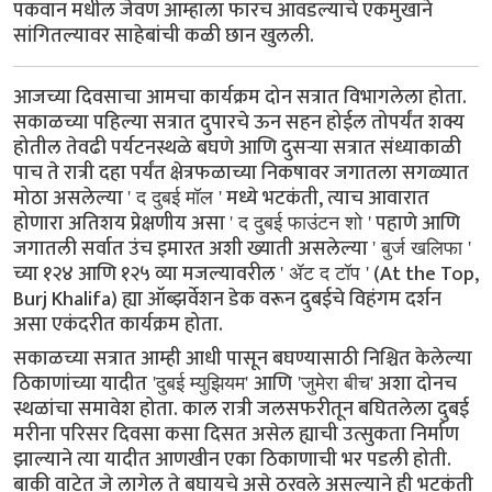
पकवान मधील जेवण आम्हाला फारच आवडल्याचे एकमुखाने
सांगितल्यावर साहेबांची कळी छान खुलली.
आजच्या दिवसाचा आमचा कार्यक्रम दोन सत्रात विभागलेला होता.
सकाळच्या पहिल्या सत्रात दुपारचे ऊन सहन होईल तोपर्यंत शक्य
होतील तेवढी पर्यटनस्थळे बघणे आणि दुसऱ्या सत्रात संध्याकाळी
पाच ते रात्री दहा पर्यंत क्षेत्रफळाच्या निकषावर जगातला सगळ्यात
मोठा असलेल्या
मध्ये भटकंती, त्याच आवारात
' द दुबई मॉल '
होणारा अतिशय प्रेक्षणीय असा
पहाणे आणि
' द दुबई फाउंटन शो '
जगातली सर्वात उंच इमारत अशी ख्याती असलेल्या
' बुर्ज खलिफा '
च्या १२४ आणि १२५ व्या मजल्यावरील
(At the Top,
' ॲट द टॉप '
Burj Khalifa) ह्या ऑब्झर्वेशन डेक वरून दुबईचे विहंगम दर्शन
असा एकंदरीत कार्यक्रम होता.
सकाळच्या सत्रात आम्ही आधी पासून बघण्यासाठी निश्चित केलेल्या
ठिकाणांच्या यादीत
आणि
अशा दोनच
'दुबई म्युझियम'
'जुमेरा बीच'
स्थळांचा समावेश होता. काल रात्री जलसफरीतून बघितलेला दुबई
मरीना परिसर दिवसा कसा दिसत असेल ह्याची उत्सुकता निर्माण
झाल्याने त्या यादीत आणखीन एका ठिकाणाची भर पडली होती.
बाकी वाटेत जे लागेल ते बघायचे असे ठरवले असल्याने ही भटकंती