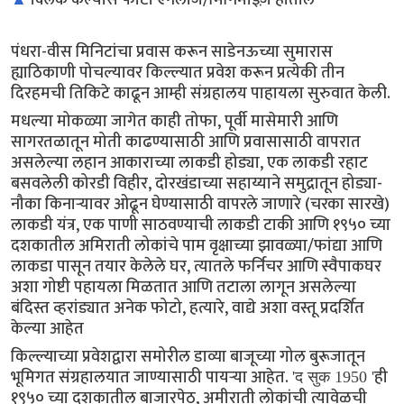
पंधरा-वीस मिनिटांचा प्रवास करून साडेनऊच्या सुमारास
ह्याठिकाणी पोचल्यावर किल्ल्यात प्रवेश करून प्रत्येकी तीन
दिरहमची तिकिटे काढून आम्ही संग्रहालय पाहायला सुरुवात केली.
मधल्या मोकळ्या जागेत काही तोफा, पूर्वी मासेमारी आणि
सागरतळातून मोती काढण्यासाठी आणि प्रवासासाठी वापरात
असलेल्या लहान आकाराच्या लाकडी होड्या, एक लाकडी रहाट
बसवलेली कोरडी विहीर, दोरखंडाच्या सहाय्याने समुद्रातून होड्या-
नौका किनाऱ्यावर ओढून घेण्यासाठी वापरले जाणारे (चरका सारखे)
लाकडी यंत्र, एक पाणी साठवण्याची लाकडी टाकी आणि १९५० च्या
दशकातील अमिराती लोकांचे पाम वृक्षाच्या झावळ्या/फांद्या आणि
लाकडा पासून तयार केलेले घर, त्यातले फर्निचर आणि स्वैपाकघर
अशा गोष्टी पहायला मिळतात आणि तटाला लागून असलेल्या
बंदिस्त व्हरांड्यात अनेक फोटो, हत्यारे, वाद्ये अशा वस्तू प्रदर्शित
केल्या आहेत
किल्ल्याच्या प्रवेशद्वारा समोरील डाव्या बाजूच्या गोल बुरूजातून
भूमिगत संग्रहालयात जाण्यासाठी पायऱ्या आहेत.
ही
'द सुक 1950 '
१९५० च्या दशकातील बाजारपेठ, अमीराती लोकांची त्यावेळची