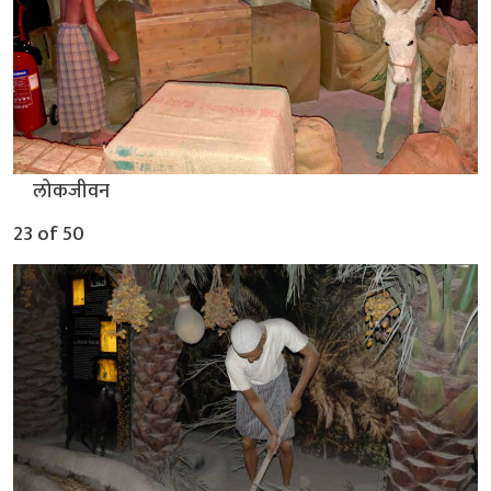
▲
लोकजीवन
23 of 50