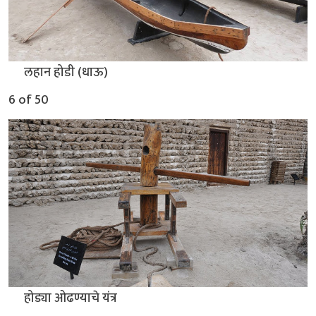
▲
लहान होडी (धाऊ)
6 of 50
▲
होड्या ओढण्याचे यंत्र