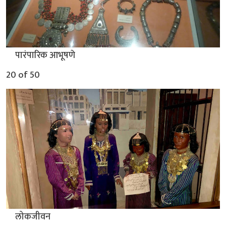
▲
पारंपारिक आभूषणे
20 of 50
▲
लोकजीवन