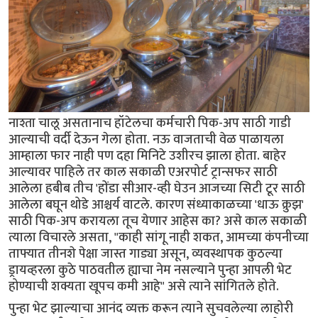
नाश्ता चालू असतानाच हॉटेलचा कर्मचारी पिक-अप साठी गाडी
आल्याची वर्दी देऊन गेला होता. नऊ वाजताची वेळ पाळायला
आम्हाला फार नाही पण दहा मिनिटे उशीरच झाला होता. बाहेर
आल्यावर पाहिले तर काल सकाळी एअरपोर्ट ट्रान्सफर साठी
आलेला हबीब तीच 'होंडा सीआर-व्ही घेउन आजच्या सिटी टूर साठी
आलेला बघून थोडे आश्चर्य वाटले. कारण संध्याकाळच्या 'धाऊ क्रुझ'
साठी पिक-अप करायला तूच येणार आहेस का? असे काल सकाळी
त्याला विचारले असता, "काही सांगू नाही शकत, आमच्या कंपनीच्या
ताफ्यात तीनशे पेक्षा जास्त गाड्या असून, व्यवस्थापक कुठल्या
ड्रायव्हरला कुठे पाठवतील ह्याचा नेम नसल्याने पुन्हा आपली भेट
होण्याची शक्यता खूपच कमी आहे" असे त्याने सांगितले होते.
पुन्हा भेट झाल्याचा आनंद व्यक्त करून त्याने सुचवलेल्या लाहोरी