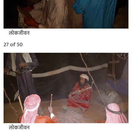
▲
लोकजीवन
27 of 50
▲
लोकजीवन