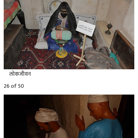
▲
लोकजीवन
26 of 50