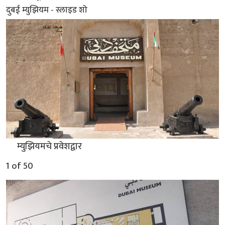
दुबई म्युझियम - स्लाइड शो
▲
म्युझियमचे प्रवेशद्वार
1 of 50