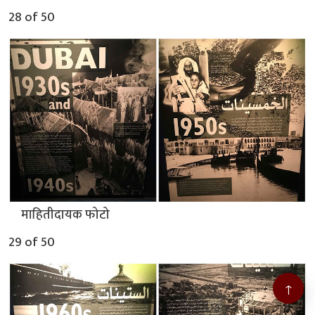
28 of 50
▲
माहितीदायक फोटो
29 of 50
↑