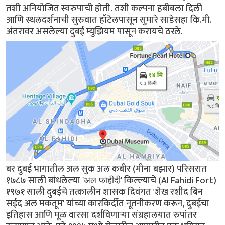
तशी अनियोजित स्वरुपाची होती. तशी कल्पना हबीबला दिली
आणि स्थलदर्शनाची सुरुवात हॉटेलपासून सुमारे साडेसहा कि.मी.
अंतरावर असलेल्या दुबई म्युझियम पासून करायचे ठरले.
बर दुबई भागातील अल सुक अल कबीर (मीना बझार) परिसरात
१७८७ साली बांधलेल्या
किल्ल्याचे (Al Fahidi Fort)
'अल फाहीदी'
१९७१ साली दुबईचे तत्कालीन शासक दिवंगत 'शेख रशीद बिन
सईद अल मकतूम' यांच्या कारकिर्दीत नूतनीकरण करून, दुबईचा
इतिहास आणि मूळ वारसा दर्शविणार्‍या संग्रहालयात रुपांतर