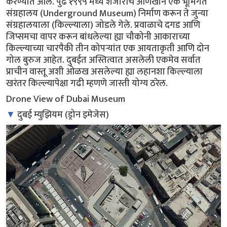
करण्यात आले. पुढे १९९५ मध्ये शेजारीच आणखीन एक भूमिगत
संग्रहालय (Underground Museum) निर्माण करून ते जुन्या
संग्रहालयाला (किल्ल्याला) जोडले गेले. प्रवाळाचे दगड आणि
जिप्समचा वापर करून बांधलेल्या ह्या चौकोनी आकाराच्या
किल्ल्याच्या चारपैकी तीन कोपऱ्यांत एक आयताकृती आणि दोन
गोल बुरुज आहेत. दुबईत अस्तित्वात असलेली एकमेव सर्वात
प्राचीन वास्तू अशी ओळख असलेल्या ह्या लहानशा किल्ल्याला
खरंतर किल्ल्यापेक्षा गढी म्हणणे जास्ती योग्य ठरेल.
Drone View of Dubai Museum
▼
दुबई म्युझियम (ड्रोन इमेजेस)