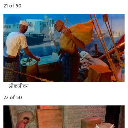
21 of 50
▲
लोकजीवन
22 of 50