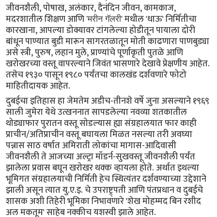
जीवनशैली, पोषाख, अलंकार, दैनंदिन जीवन, कामकाज,
मदरशातील शिक्षण आणि
मधील 'धाऊ' निर्मितीचा
'मरीन गॅलरी'
कारखाना, आपल्या डोक्यावर टांगलेल्या होडीतून पायाला दोरी
बांधून पाण्यात बुडी मारून सागरतळातून मोती काढणारा पाणबुड्या
असे स्त्री, पुरुष, लहान मुले, प्राण्यांचे पूर्णाकृती पुतळे आणि
खरोखरच्या वस्तू वापरल्याने जिवंत भासणारे देखावे प्रेक्षणीय आहेत.
तसेच १९३० पासून १९८० पर्यंतचा कालखंड दर्शवणारे फोटो
माहितीदायक आहेत.
दुबईचा इतिहास हा जेमतेम अडीच-तीनशे वर्षे जुना असल्याने १९६९
साली जुमेरा येथे उत्खननात सापडलेल्या नवव्या शतकातील
थोड्याफार पुरातन वस्तू सोडल्यास ह्या संग्रहालयात फार काही
प्राचीन/अतिप्राचीन वस्तू बघायला मिळत नसल्या तरी अवघ्या
पन्नास साठ वर्षात अमिराती लोकांचा मागास-आदिवासी
जीवनशैली ते आजच्या अल्ट्रा मॉडर्न-सुखवस्तू जीवनशैली पर्यंत
झालेला प्रवास बघून खरोखर थक्क व्हायला होते. अर्थात इथल्या
भूमिगत संग्रहालयाची निर्मिती हेच स्थित्यंतर दर्शवण्याच्या उद्देशाने
झाली असून त्यात यु.ए.इ. चे उपराष्ट्र्पती आणि पंतप्रधान व दुबईचे
शासक अशी तिहेरी भूमिका निभावणारे 'शेख मोहम्मद बिन रशीद
अल मकतूम' साहेब नक्कीच यशस्वी झाले आहेत.