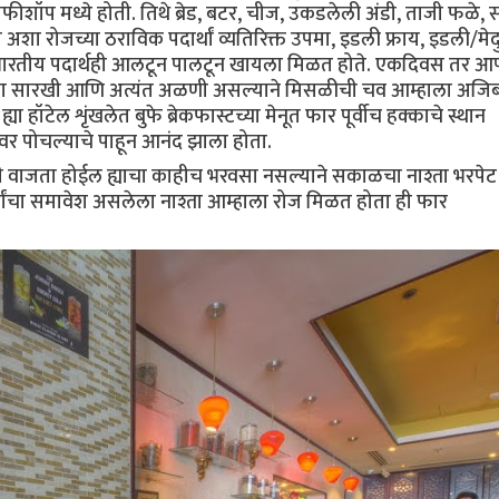
शॉप मध्ये होती. तिथे ब्रेड, बटर, चीज, उकडलेली अंडी, ताजी फळे, 
रीज अशा रोजच्या ठराविक पदार्थां व्यतिरिक्त उपमा, इडली फ्राय, इडली/मे
ष्ट भारतीय पदार्थही आलटून पालटून खायला मिळत होते. एकदिवस तर आ
ुरवा सारखी आणि अत्यंत अळणी असल्याने मिसळीची चव आम्हाला अजि
ा हॉटेल शृंखलेत बुफे ब्रेकफास्टच्या मेनूत फार पूर्वीच हक्काचे स्थान
ीवर पोचल्याचे पाहून आनंद झाला होता.
ी वाजता होईल ह्याचा काहीच भरवसा नसल्याने सकाळचा नाश्ता भरपेट
र्थांचा समावेश असलेला नाश्ता आम्हाला रोज मिळत होता ही फार