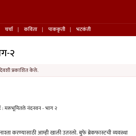
चर्चा
कविता
पाककृती
भटकंती
ाग-२
दिवशी प्रकाशित केले.
ई : मरूभूमितले नंदनवन - भाग २
ता करण्यासाठी आम्ही खाली उतरलो. बुफे ब्रेकफास्टची व्यवस्था