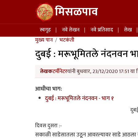
Skip to main content
मिसळपाव
Main navigation
स्वगृह
नवे लेखन
नवे प्रतिसाद
लेख
मुख्य पान
भटकंती
दुबई : मरूभूमितले नंदनवन भ
लेखक
टर्मीनेटर
यांनी बुधवार, 23/12/2020 17:51 या 
आधीचा भाग:
दुबई : मरूभूमितले नंदनवन - भाग १
दुब
दिवस दुसरा :-
सकाळी साडेसातला उठून आवरल्यावर साडे आठला नाश्