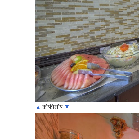
▲
कॉफीशॉप
▼