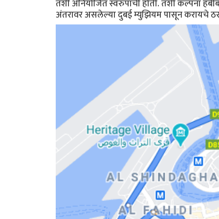
तशी अनियोजित स्वरुपाची होती. तशी कल्पना हबीबल
अंतरावर असलेल्या दुबई म्युझियम पासून करायचे ठर