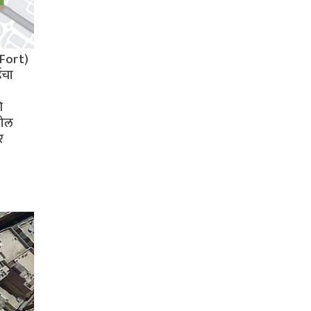
 Fort)
ईचा
ि
गोल
र