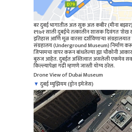
बर दुबई भागातील अल सुक अल कबीर (मीना बझार)
१९७१ साली दुबईचे तत्कालीन शासक दिवंगत 'शेख र
इतिहास आणि मूळ वारसा दर्शविणार्‍या संग्रहालया
संग्रहालय (Underground Museum) निर्माण करून ते
जिप्समचा वापर करून बांधलेल्या ह्या चौकोनी आका
बुरुज आहेत. दुबईत अस्तित्वात असलेली एकमेव सर्व
किल्ल्यापेक्षा गढी म्हणणे जास्ती योग्य ठरेल.
Drone View of Dubai Museum
▼
दुबई म्युझियम (ड्रोन इमेजेस)