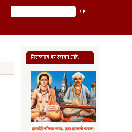
शोध
शोध
मिसळपाव वर स्वागत आहे.