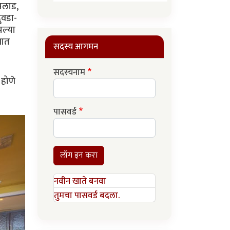
सलाड,
दुवडा-
पल्या
बात
सदस्य आगमन
सदस्यनाम
 होणे
पासवर्ड
लॉग इन करा
नवीन खाते बनवा
तुमचा पासवर्ड बदला.