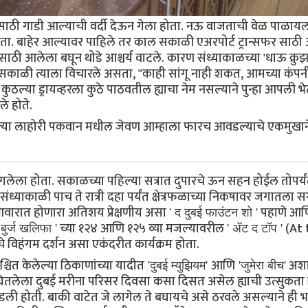
साठी गाडी आल्याची वर्दी देऊन गेला होता. नऊ वाजताची वेळ पाळाय
ता. बाहेर आल्यावर पाहिले तर काल सकाळी एअरपोर्ट ट्रान्सफर साठी
साठी आलेला बघून थोडे आश्चर्य वाटले. कारण संध्याकाळच्या 'धाऊ क्रु
ाळी त्याला विचारले असता, "काही सांगू नाही शकत, आमच्या कंपनी
 कुठल्या ड्रायव्हरला कुठे पाठवतील ह्याचा नेम नसल्याने पुन्हा आपली भ
े होते.
चवलेल्या लाहोरी पकवान मधील जेवण आम्हाला फारच आवडल्याचे एकमुखान
गलेला होता. सकाळच्या पहिल्या सत्रात दुपारचे ऊन सहन होईल तोपर्य
संध्याकाळी पाच ते रात्री दहा पर्यंत क्षेत्रफळाच्या निकषावर जगातला 
 आवारात होणारा अतिशय प्रेक्षणीय असा
पहाणे आण
' द दुबई फाउंटन शो '
च्या १२४ आणि १२५ व्या मजल्यावरील
(At 
 बुर्ज खलिफा '
' ॲट द टॉप '
चे विहंगम दर्शन असा एकंदरीत कार्यक्रम होता.
चित केलेल्या ठिकाणांच्या यादीत
आणि
अशा
'दुबई म्युझियम'
'जुमेरा बीच'
ितलेला दुबई मरीना परिसर दिवसा कसा दिसत असेल ह्याची उत्सुकता न
ी होती. बाकी वाटेत जे लागेल ते बघायचे असे ठरवले असल्याने ही 