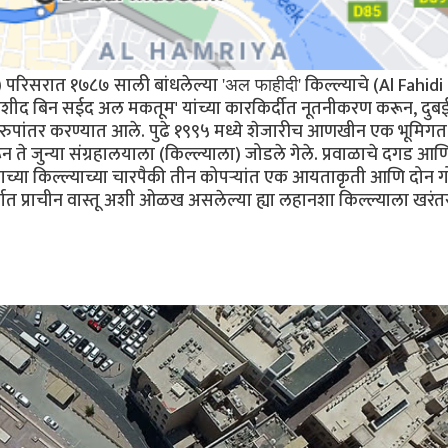
 परिसरात १७८७ साली बांधलेल्या
किल्ल्याचे (Al Fahidi
'अल फाहीदी'
शीद बिन सईद अल मकतूम' यांच्या कारकिर्दीत नूतनीकरण करून, दुब
त रुपांतर करण्यात आले. पुढे १९९५ मध्ये शेजारीच आणखीन एक भूमिगत
 जुन्या संग्रहालयाला (किल्ल्याला) जोडले गेले. प्रवाळाचे दगड आण
राच्या किल्ल्याच्या चारपैकी तीन कोपऱ्यांत एक आयताकृती आणि दोन 
ात प्राचीन वास्तू अशी ओळख असलेल्या ह्या लहानशा किल्ल्याला खरंत