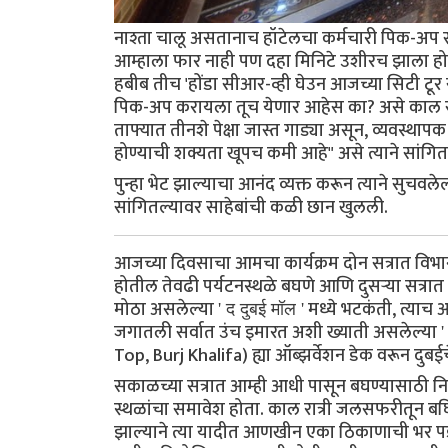
नाश्ता चालू असतानाच हॉटेलचा कर्मचारी पिक-अप 
आम्हाला फार नाही पण दहा मिनिटे उशीरच झाला हो
हबीब तीच 'होंडा सीआर-व्ही घेउन आजच्या सिटी टूर 
पिक-अप करायला तूच येणार आहेस का? असे काल सक
ताफ्यात तीनशे पेक्षा जास्त गाड्या असून, व्यवस्थापक
होण्याची शक्यता खूपच कमी आहे" असे त्याने सांगितल
पुन्हा भेट झाल्याचा आनंद व्यक्त करून त्याने सु
सांगितल्यावर साहेबांची कळी छान खुलली.
आजच्या दिवसाचा आमचा कार्यक्रम दोन सत्रात विभा
होतील तेवढी पर्यटनस्थळे बघणे आणि दुसऱ्या सत्रात 
मोठा असलेल्या
मध्ये भटकंती, त्याच
' द दुबई मॉल '
जगातली सर्वात उंच इमारत अशी ख्याती असलेल्या
'
Top, Burj Khalifa) ह्या ऑब्झर्वेशन डेक वरून दुबई
सकाळच्या सत्रात आम्ही आधी पासून बघण्यासाठी निश्
स्थळांचा समावेश होता. काल रात्री जलसफरीतून बघ
झाल्याने त्या यादीत आणखीन एका ठिकाणाची भर पडल