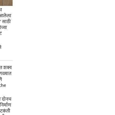
ला
 आलेला
झ' साठी
च्या
ेट
े
ंत शक्य
सगळ्यात
ि
the
 दोनच
िर्माण
भटकंती