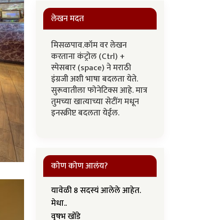
लेखन मदत
मिसळपाव.कॉम वर लेखन
करताना कंट्रोल (Ctrl) +
स्पेसबार (space) ने मराठी
इंग्रजी अशी भाषा बदलता येते.
सुरूवातीला फोनेटिक्स आहे. मात्र
तुमच्या खात्याच्या सेटींग मधून
इनस्क्रीप्ट बदलता येईल.
कोण कोण आलंय?
यावेळी 8 सदस्यं आलेले आहेत.
मेधा..
वृषभ खोंडे