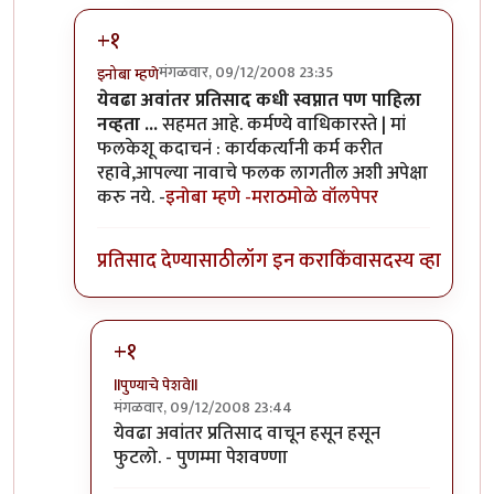
+१
मंगळवार, 09/12/2008 23:35
इनोबा म्हणे
In reply to
ठॉ ...
by
टारझन
येवढा अवांतर प्रतिसाद कधी स्वप्नात पण पाहिला
नव्हता ...
सहमत आहे. कर्मण्ये वाधिकारस्ते | मां
फलकेशू कदाचनं : कार्यकर्त्यांनी कर्म करीत
रहावे,आपल्या नावाचे फलक लागतील अशी अपेक्षा
करु नये. -
इनोबा म्हणे
-मराठमोळे वॉलपेपर
प्रतिसाद देण्यासाठी
लॉग इन करा
किंवा
सदस्य व्हा
+१
llपुण्याचे पेशवेll
मंगळवार, 09/12/2008 23:44
In reply to
+१
by
इनोबा म्हणे
येवढा अवांतर प्रतिसाद वाचून हसून हसून
फुटलो. - पुणम्मा पेशवण्णा