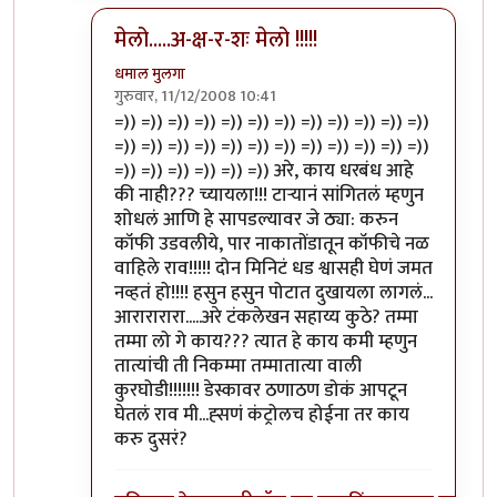
मेलो.....अ-क्ष-र-शः मेलो !!!!!
धमाल मुलगा
गुरुवार, 11/12/2008 10:41
In reply to
येवढा
by
भडकमकर मास्तर
=)) =)) =)) =)) =)) =)) =)) =)) =)) =)) =)) =))
=)) =)) =)) =)) =)) =)) =)) =)) =)) =)) =)) =))
=)) =)) =)) =)) =)) =)) अरे, काय धरबंध आहे
की नाही??? च्यायला!!! टार्‍यानं सांगितलं म्हणुन
शोधलं आणि हे सापडल्यावर जे ठ्या: करुन
कॉफी उडवलीये, पार नाकातोंडातून कॉफीचे नळ
वाहिले राव!!!!! दोन मिनिटं धड श्वासही घेणं जमत
नव्हतं हो!!!! हसुन हसुन पोटात दुखायला लागलं...
आरारारारा.....अरे टंकलेखन सहाय्य कुठे? तम्मा
तम्मा लो गे काय??? त्यात हे काय कमी म्हणुन
तात्यांची ती निकम्मा तम्मातात्या वाली
कुरघोडी!!!!!!! डेस्कावर ठणाठण डोकं आपटून
घेतलं राव मी...ह्सणं कंट्रोलच होईना तर काय
करु दुसरं?