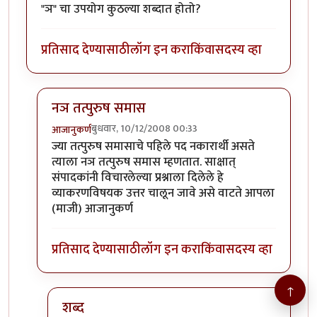
"ञ" चा उपयोग कुठल्या शब्दात होतो?
प्रतिसाद देण्यासाठी
लॉग इन करा
किंवा
सदस्य व्हा
नञ तत्पुरुष समास
बुधवार, 10/12/2008 00:33
आजानुकर्ण
In reply to
ञ
by
विकास
ज्या तत्पुरुष समासाचे पहिले पद नकारार्थी असते
त्याला नञ तत्पुरुष समास म्हणतात. साक्षात्
संपादकांनी विचारलेल्या प्रश्नाला दिलेले हे
व्याकरणविषयक उत्तर चालून जावे असे वाटते आपला
(माजी) आजानुकर्ण
प्रतिसाद देण्यासाठी
लॉग इन करा
किंवा
सदस्य व्हा
↑
शब्द