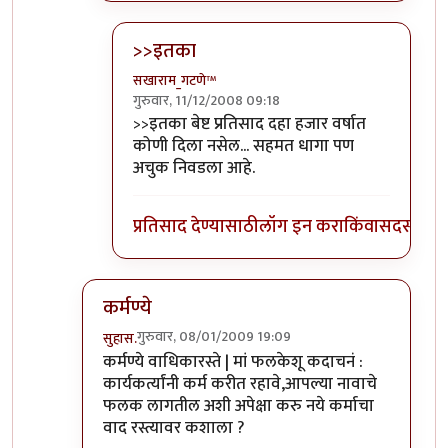
>>इतका
सखाराम_गटणे™
गुरुवार, 11/12/2008 09:18
In reply to
वेड
by
मैत्र
>>इतका बेष्ट प्रतिसाद दहा हजार वर्षात
कोणी दिला नसेल... सहमत धागा पण
अचुक निवडला आहे.
प्रतिसाद देण्यासाठी
लॉग इन करा
किंवा
सदस्य व्हा
कर्मण्ये
गुरुवार, 08/01/2009 19:09
सुहास.
In reply to
+१
by
इनोबा म्हणे
कर्मण्ये वाधिकारस्ते | मां फलकेशू कदाचनं :
कार्यकर्त्यांनी कर्म करीत रहावे,आपल्या नावाचे
फलक लागतील अशी अपेक्षा करु नये कर्माचा
वाद रस्त्यावर कशाला ?