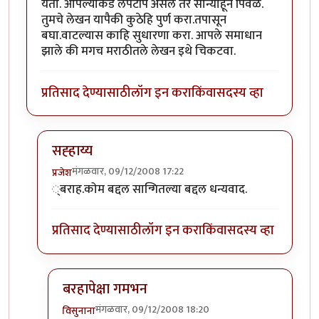
येतो. आपल्याकडे लॆपटॉप असेल तर सोन्याहून पिवळॆ.
तुमचे लेखन यापैकी कुठेहि पुर्ण करा.तपासून
बघा.वाटल्यास काहि सुधारणा करा. आपले समाधान
झाले की मगच मराठीतले लेखन इथे चिकटवा.
प्रतिसाद देण्यासाठी
लॉग इन करा
किंवा
सदस्य व्हा
सह्हाय्य
मंगळवार, 09/12/2008 17:22
प्रजेश
In reply to
सहाय्य.
by
सखाराम_गटणे™
्बराह.कोम बद्दल सान्गितल्या बद्दल धन्यवाद.
प्रतिसाद देण्यासाठी
लॉग इन करा
किंवा
सदस्य व्हा
बरहापेक्षा गमभन
मंगळवार, 09/12/2008 18:20
विसुनाना