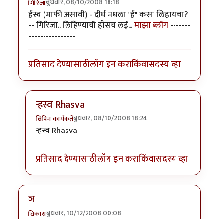
बुधवार, 08/10/2008 18:18
गिरिजा
र्हस्व (माफी असावी) - दीर्घ मधला "र्ह" कसा लिहायचा?
-- गिरिजा.. लिहिण्याची हौसच लई...
माझा ब्लॉग
-------
----------------
प्रतिसाद देण्यासाठी
लॉग इन करा
किंवा
सदस्य व्हा
र्‍हस्व Rhasva
बुधवार, 08/10/2008 18:24
बिपिन कार्यकर्ते
In reply to
र्हस्व
by
गिरिजा
र्‍हस्व Rhasva
प्रतिसाद देण्यासाठी
लॉग इन करा
किंवा
सदस्य व्हा
ञ
बुधवार, 10/12/2008 00:08
विकास