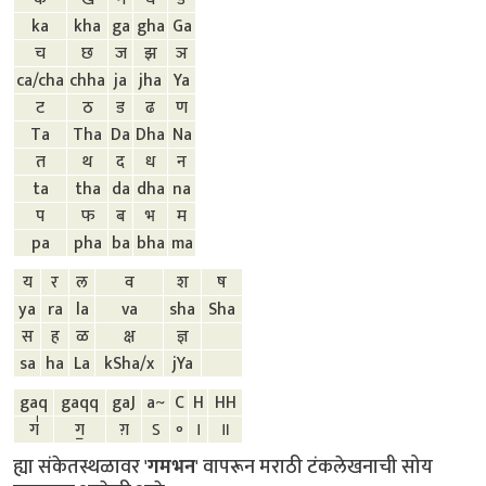
ka
kha
ga
gha
Ga
च
छ
ज
झ
ञ
ca/cha
chha
ja
jha
Ya
ट
ठ
ड
ढ
ण
Ta
Tha
Da
Dha
Na
त
थ
द
ध
न
ta
tha
da
dha
na
प
फ
ब
भ
म
pa
pha
ba
bha
ma
य
र
ल
व
श
ष
ya
ra
la
va
sha
Sha
स
ह
ळ
क्ष
ज्ञ
sa
ha
La
kSha/x
jYa
gaq
gaqq
gaJ
a~
C
H
HH
ग॑
ग॒
ग़
ऽ
॰
।
॥
ह्या संकेतस्थळावर '
गमभन
' वापरून मराठी टंकलेखनाची सोय