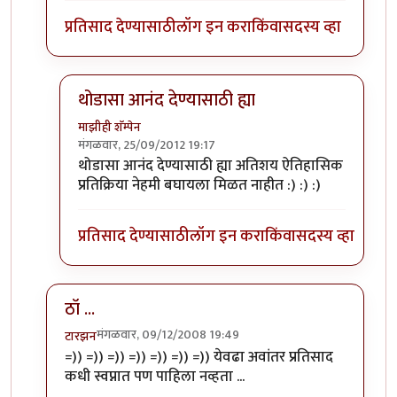
प्रतिसाद देण्यासाठी
लॉग इन करा
किंवा
सदस्य व्हा
थोडासा आनंद देण्यासाठी ह्या
माझीही शॅम्पेन
मंगळवार, 25/09/2012 19:17
In reply to
??? आपला, निक
by
विसोबा खेचर
थोडासा आनंद देण्यासाठी ह्या अतिशय ऐतिहासिक
प्रतिक्रिया नेहमी बघायला मिळत नाहीत :) :) :)
प्रतिसाद देण्यासाठी
लॉग इन करा
किंवा
सदस्य व्हा
ठॉ ...
मंगळवार, 09/12/2008 19:49
टारझन
In reply to
गाने मणातले
by
ऊपट्सुम्भ
=)) =)) =)) =)) =)) =)) =)) येवढा अवांतर प्रतिसाद
कधी स्वप्नात पण पाहिला नव्हता ...