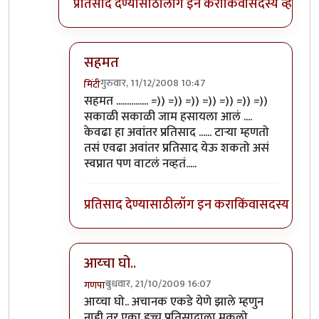
प्रतिसाद देण्यासाठी
लॉग इन करा
किंवा
सदस्य व्हा
सहमत
गुरुवार, 11/12/2008 10:47
मिंटी
In reply to
मेलो.....अ-क्ष-र-शः मेलो !!!!!
by
धमाल मुल
सहमत ............... =)) =)) =)) =)) =)) =)) =))
सकाळी सकाळी जाम हसायला आलं ....
केवढा हा अवांतर प्रतिसाद ...... टार्‍या म्हणतो
तसं एवढा अवांतर प्रतिसाद येऊ शकतो असं
स्वप्नात पण वाटलं नव्हतं.....
प्रतिसाद देण्यासाठी
लॉग इन करा
किंवा
सदस्य व्हा
आय्चा घो..
बुधवार, 21/10/2009 16:07
गणपा
In reply to
मेलो.....अ-क्ष-र-शः मेलो !!!!!
by
धमाल मुल
आय्चा घो.. अचानक एकडे येणे झाले म्हणुन
नाही तर एका हुच्च प्रतिसादाला मुकलो