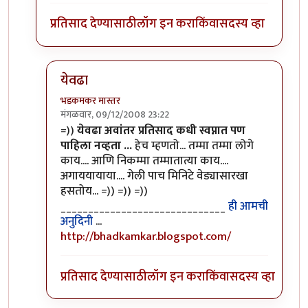
प्रतिसाद देण्यासाठी
लॉग इन करा
किंवा
सदस्य व्हा
येवढा
भडकमकर मास्तर
मंगळवार, 09/12/2008 23:22
In reply to
ठॉ ...
by
टारझन
=))
येवढा अवांतर प्रतिसाद कधी स्वप्नात पण
पाहिला नव्हता ...
हेच म्हणतो... तम्मा तम्मा लोगे
काय.... आणि निकम्मा तम्मातात्या काय....
अगाययायाया.... गेली पाच मिनिटे वेड्यासारखा
हसतोय... =)) =)) =))
______________________________
ही आमची
अनुदिनी
...
http://bhadkamkar.blogspot.com/
प्रतिसाद देण्यासाठी
लॉग इन करा
किंवा
सदस्य व्हा