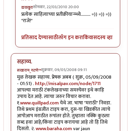
सोमवार, 22/03/2010 20:00
डावखुरा
In reply to
विनोद
by
विजय गणेश खर्डे
प्रत्येक साहित्याच्या प्रतीक्रीयान्म्ध्ये........... =)) =)) =))
"राजे!"
प्रतिसाद देण्यासाठी
लॉग इन करा
किंवा
सदस्य व्हा
सहाय्य.
शुक्रवार, 09/05/2008 09:11
सखाराम_गटणे™
मुळ लेखक सहाय्य. प्रेषक अबब ( शुक्र, 05/09/2008
- 01:51) .
http://misalpav.com/node/1711
आपल्या मराठी टंकलेखनाच्या समस्येवर इथे काहि
उपाय देत आहे. त्याचा जरुर विचार करावा.
१.
www.quillpad.com
येथे जा. भाषा "मराठी" निवडा.
तिथे प्रथम इंग्रजीत टाइप करा, दुस-या खिडकीत त्याचे
आपोआप मराठीत रुपांतर होते. तुम्हाला नक्कि कुठला
शब्द हवा आहे/किंवा टाइप करायचा आहे तो हि तिथे
दिसतो. २.
www.baraha.com
var jaun