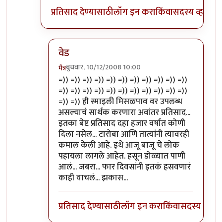
प्रतिसाद देण्यासाठी
लॉग इन करा
किंवा
सदस्य व्हा
वेड
बुधवार, 10/12/2008 10:00
मैत्र
In reply to
+१
by
llपुण्याचे पेशवेll
=)) =)) =)) =)) =)) =)) =)) =)) =)) =)) =))
=)) =)) =)) =)) =)) =)) =)) =)) =)) =)) =))
=)) =)) ही स्माइली मिसळपाव वर उपलब्ध
असल्याचं सार्थक करणारा अवांतर प्रतिसाद...
इतका बेष्ट प्रतिसाद दहा हजार वर्षात कोणी
दिला नसेल... टारोबा आणि तात्यांनी त्यावरही
कमाल केली आहे. इथे आजू बाजू चे लोक
पहायला लागले आहेत. हसून डोळ्यात पाणी
आलं... जबरा... फार दिवसांनी इतकं हसवणारं
काही वाचलं... झकास...
प्रतिसाद देण्यासाठी
लॉग इन करा
किंवा
सदस्य व्हा