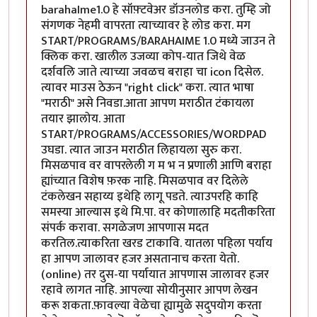
barahaIme1.0 हे सॉफ़्टवेअर डॉउनलोड करा. तुम्हि जो
संगणक नेहमी वापरता त्याच्यावर हे लोड करा. मग
START/PROGRAMS/BARAHAIME 1.0 मध्ये जाउन ते
क्लिक करा. खालील उजव्या कोप-यात जिथे वेळ
दर्शवलि जाते त्याच्या जवळच बराहा चा icon दिसेल.
त्यावर माउस ठेऊन "right click" करा. त्यात भाषा
"मराठी" असे निवडा.आता आपण मराठीत टंकायला
तयार झालोय. आता
START/PROGRAMS/ACCESSORIES/WORDPAD
उघडा. त्यात जाउन मराठीत लिहायला सुरु करा.
मिसळपाव वर वापरलेली ग म भ न प्रणाली आणि बराहा
ह्यांच्यात विशेष फ़रक नाहि. मिसळपाव वर दिलेले
टंकलेखन सहाय्य इथेहि लागू पडते. त्याउपरहि काहि
समस्या आल्यास इथे मि.पा. वर कोणालाहि मदतीकरिता
संपर्क करावा. सगळेजण आपणास मदत
करतिल.त्याकरिता खरड टाकावि. यातला पहिला पर्याय
हा आपण जालावर हजर असतानाच करता येतो.
(online) तर दुस-या पर्यायात आपणास जालावर हजर
रहावे लागत नाहि. आपल्या सोयीनुसार आपण लेखन
करू शकता.फ़ावल्या वेळेचा ह्यामुळे सदुपयोग करता