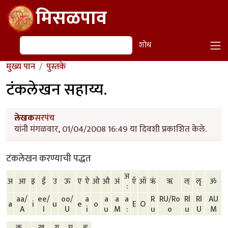
Skip to main content
मिसळपाव
शोध
शोध
मुख्य पान
पुस्तके
टंकलेखन सहाय्य.
लेखक
सरपंच
यांनी मंगळवार, 01/04/2008 16:49 या दिवशी प्रकाशित केले.
टंकलेखन करण्याची पद्धत
अ
अ
आ
इ
ई
उ
ऊ
ए
ऐ
ओ
औ
अं
ऍ
ऑ
ऋं
ॠ
ऌ
ॡ
ॐ
:
aa/
ee/
oo/
a
a
a
a
R
RU/Ro
Rl
Rl
AU
a
i
u
e
o
E
O
A
I
U
i
u
M
:
u
o
u
U
M
क
ख
ग
घ
ङ