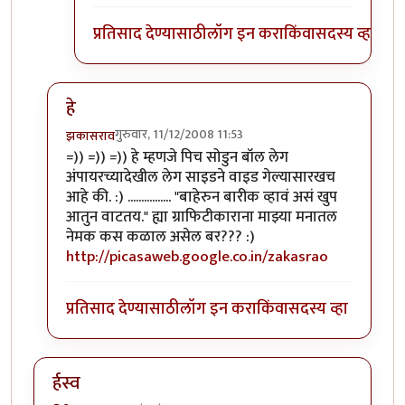
प्रतिसाद देण्यासाठी
लॉग इन करा
किंवा
सदस्य व्हा
हे
गुरुवार, 11/12/2008 11:53
झकासराव
In reply to
गाने मणातले
by
ऊपट्सुम्भ
=)) =)) =)) हे म्हणजे पिच सोडुन बॉल लेग
अंपायरच्यादेखील लेग साइडने वाइड गेल्यासारखच
आहे की. :) ................ "बाहेरुन बारीक व्हावं असं खुप
आतुन वाटतय." ह्या ग्राफिटीकाराना माझ्या मनातल
नेमक कस कळाल असेल बर??? :)
http://picasaweb.google.co.in/zakasrao
प्रतिसाद देण्यासाठी
लॉग इन करा
किंवा
सदस्य व्हा
र्हस्व