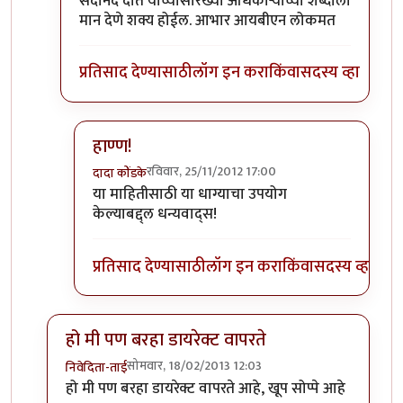
प्रतिसाद देण्यासाठी
लॉग इन करा
किंवा
सदस्य व्हा
हाण्ण!
रविवार, 25/11/2012 17:00
दादा कोंडके
In reply to
- मुम्बै ते पुणे - २६-११ ते २१-११ - फक्त तीन
या माहितीसाठी या धाग्याचा उपयोग
केल्याबद्द्ल धन्यवाद्स!
प्रतिसाद देण्यासाठी
लॉग इन करा
किंवा
सदस्य व्हा
हो मी पण बरहा डायरेक्ट वापरते
सोमवार, 18/02/2013 12:03
निवेदिता-ताई
In reply to
सहाय्य.
by
सखाराम_गटणे™
हो मी पण बरहा डायरेक्ट वापरते आहे, खूप सोप्पे आहे