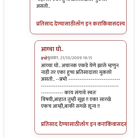
असतो..
प्रतिसाद देण्यासाठी
लॉग इन करा
किंवा
सदस्य व्हा
आय्चा घो..
बुधवार, 21/10/2009 16:15
प्रभो
In reply to
आय्चा घो..
by
गणपा
आय्चा घो.. अचानक एकडे येणे झाले म्हणुन
नाही तर एका हुच्च प्रतिसादाला मुकलो
असतो.. --प्रभो ----------------------------
------------------------------------------
------------ काय संगावे स्वतः
विषयी,आहात तुम्ही सूज्ञ !! एका सारखे
एकच आम्ही,बाकी सगळे शून्य !!
प्रतिसाद देण्यासाठी
लॉग इन करा
किंवा
सदस्य व्हा