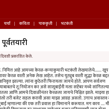
चर्चा
कविता
पाककृती
भटकंती
पूर्वतयारी
 दिवशी प्रकाशित केले.
िमित्त आहे आमच्या केरळ-कन्याकुमारी भटकंती लेखमालेचे....... खूप
िपावर केरळ वरती अनेक लेख आहेत. तसेच युट्युब वरती सुद्धा केरळ बद्
ेवानिवृत्त झाल्या. त्यांना कुठेतरी फिरायला जायचे होते. आपण सर्वजण
ाबतचे तू नियोजन कर असे सासूबाईंनी मला सप्टेंबर मध्ये सांगितल्या
गितला आणि आमचे दिवाळीनंतर केरळला जायचे निश्चित झाले. माझ्या ह
गेलो तरी बजेट सहल करावी असा माझा आग्रह असतो. उगाच अवास्तव ख
ाई म्हणाल्या की एक तरी प्रवास हा विमानाने करूयात. मग काय .... म