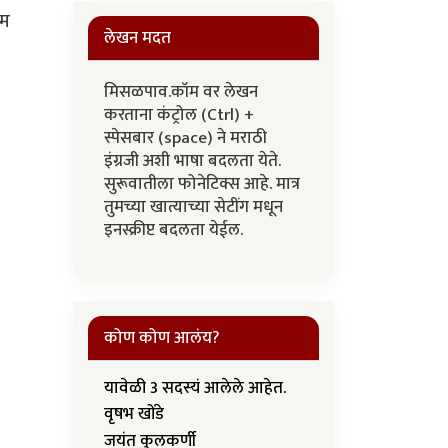
रम
लेखन मदत
मिसळपाव.कॉम वर लेखन
करताना कंट्रोल (Ctrl) +
स्पेसबार (space) ने मराठी
इंग्रजी अशी भाषा बदलता येते.
सुरूवातीला फोनेटिक्स आहे. मात्र
तुमच्या खात्याच्या सेटींग मधून
इनस्क्रीप्ट बदलता येईल.
कोण कोण आलंय?
यावेळी 3 सदस्यं आलेले आहेत.
वृषभ खोंडे
जयंत कुलकर्णी