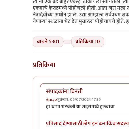
त्यांना एक बेड बाहेर एक्स्ट्रा टाकायला सांगितला
एकदाचे केरळमध्ये पोहोचलो होतो. आता जरा मला सर्
नेत्रादेवीच्या अधीन झाले. उद्या आम्हाला सर्वप्रथम 
येणाऱ्या स्थळांना भेट देत मुन्नारला पोहोचायचे होते. हा 
वाचने
5301
प्रतिक्रिया
10
प्रतिक्रिया
संपादकांना विनंती
शुक्रवार, 05/07/2024 17:39
श्वेता२४
हा धागा भटकंती या सदरामध्ये हलवावा
प्रतिसाद देण्यासाठी
लॉग इन करा
किंवा
सदस्य 