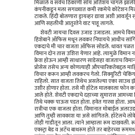
मिळाले व सर्वच ठिकाणी सोय अतिशय चांगले झाली. पे
कंपनीकडून मला सगळ्यात कमी रकमेचे कोटेशन मिळाले
टाकले. हिंदी बोलणारा ड्रायव्हर द्यावा अशी आवर्जून
आणि सहलीची आतुरतेने वाट पाहू लागले.
शेवटी जायचा दिवस उजाड उजाडला. आमचे विमान सं
हिशेबाने ऑफिस मधून लवकर निघायचे आधीच सांगितले
एकदाचे मी चार वाजता ऑफिस सोडले. धावत पळत च
विमान दोन तास उशिरा येणार आहे. त्यामुळे विमान न
फ्रेश होऊन आम्ही साधारण साडेसहा वाजताच विमान
प्रोसेस तसेच अन्य कोणत्याही औपचारिकतेबद्दल माहित
विचार करून आम्ही लवकरच गेलो. सिक्युरिटी चेकिंग
राहिलो. सात वाजता तिथेच असलेल्या एका साउथ इंड
उशीर होणार होता. तसे मी हॉटेल मालकाला फोन करून 
आले होते. शेवटी एकदाचे दहाच्या सुमारास आमच्या 
तिथे चक्क पाऊस पडत होता. हवेत गारवा होता. आम्ह
रात्रीचा एक वाजला होता. विमानात मोबाईल अलाउड 
आणि तुम्ही सावकाश या असे सांगितले. हॉटेलचे लोकेश
तोही गाडीतून आला. त्याने आम्हाला रूम दाखवली. रू
एक्स्ट्रा बेड व अटॅच बाथरूम होते तर बाहेरच्या र