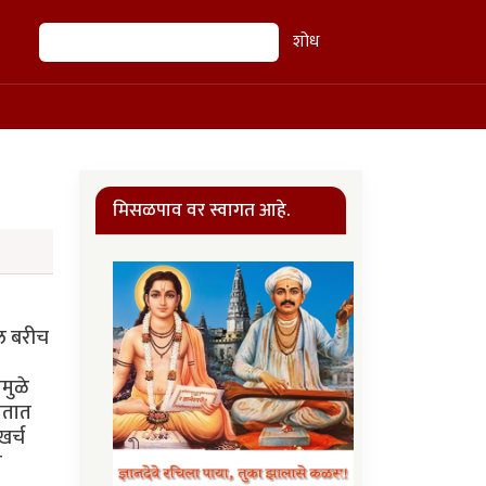
शोध
शोध
मिसळपाव वर स्वागत आहे.
दल बरीच
मुळे
ातात
र्च
ी