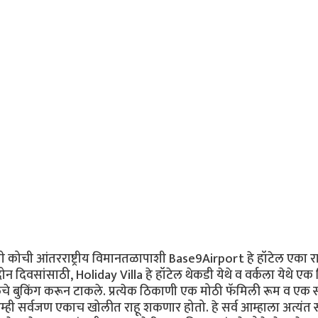
ोची आंतरराष्ट्रीय विमानतळापाशी Base9Airport हे हॉटेल एका रात
ोन दिवसांसाठी, Holiday Villa हे हॉटेल थेकडी येथे व वर्कला येथे ए
े बुकिंग करून टाकले. प्रत्येक ठिकाणी एक मोठी फॅमिली रूम व एक स्व
्ही सर्वजण एकाच खोलीत राहू शकणार होतो. हे सर्व आम्हाला अत्यंत स