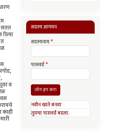
ाधारण
रम
सदस्य आगमन
मी सतत
 रित्या
ात
सदस्यनाम
सरळ
्य
पासवर्ड
रगोड,
,
 पूवर व
लॉग इन करा
ेरळ
दिवस
करायचे
नवीन खाते बनवा
ना काही
तुमचा पासवर्ड बदला.
ुमारी