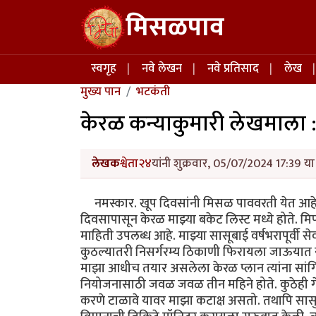
Skip to main content
मिसळपाव
Main navigation
स्वगृह
नवे लेखन
नवे प्रतिसाद
लेख
मुख्य पान
भटकंती
केरळ कन्याकुमारी लेखमाला : 
लेखक
श्वेता२४
यांनी शुक्रवार, 05/07/2024 17:39 या
नमस्कार. खूप दिवसांनी मिसळ पाववरती येत आहे. न
दिवसापासून केरळ माझ्या बकेट लिस्ट मध्ये होते. म
माहिती उपलब्ध आहे. माझ्या सासूबाई वर्षभरापूर्वी स
कुठल्यातरी निसर्गरम्य ठिकाणी फिरायला जाऊयात याब
माझा आधीच तयार असलेला केरळ प्लान त्यांना सां
नियोजनासाठी जवळ जवळ तीन महिने होते. कुठेही 
करणे टाळावे यावर माझा कटाक्ष असतो. तथापि सासुब