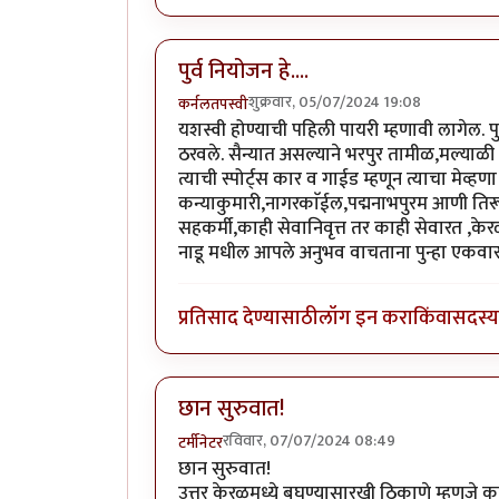
पुर्व नियोजन हे....
शुक्रवार, 05/07/2024 19:08
कर्नलतपस्वी
यशस्वी होण्याची पहिली पायरी म्हणावी लागेल. पु
ठरवले. सैन्यात असल्याने भरपुर तामीळ,मल्याळी
त्याची स्पोर्ट्स कार व गाईड म्हणून त्याचा मेव्ह
कन्याकुमारी,नागरकाॅईल,पद्मनाभपुरम आणी तिरू
सहकर्मी,काही सेवानिवृत्त तर काही सेवारत ,
नाडू मधील आपले अनुभव वाचताना पुन्हा एकवार
प्रतिसाद देण्यासाठी
लॉग इन करा
किंवा
सदस्य 
छान सुरुवात!
रविवार, 07/07/2024 08:49
टर्मीनेटर
छान सुरुवात!
उत्तर केरळमध्ये बघण्यासारखी ठिकाणे म्हणजे