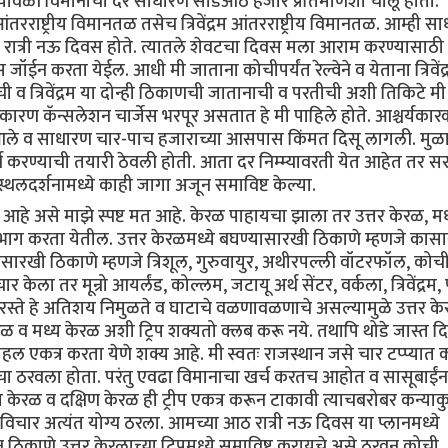
्यावेळी विमानाचा दर साधारण साडेआठ हजार प्रतिमाणशी चालू होता.
ाष्ट्रीय विमानतळ तसेच त्रिवेंद्रम आंतरराष्ट्रीय विमानतळ. आम्ही स
ठ रात्री नऊ दिवस होते. त्यातले शेवटचा दिवस मला आराम करण्यासाठी
न करता येईल. आधी मी जाताना कोचीपर्यंत रेल्वेने व येताना त्रिवेंद्
ी व त्रिवेंद्रम या दोन्ही ठिकाणची जातानाची व परतीची अशी तिकिटे 
ारण कॅन्सलेशन चार्जेस भरपूर असतात हे मी पाहिले होते. आश्चर्यकारक
 आले व साधारण चार-पाच हजाराच्या आसपास किंमत दिसू लागली. मुळ
 करण्याची तयारी ठेवली होती. आता दर निम्म्यावरती येत आहेत तर 
थलदर्शनामध्ये काही जागा अजून समाविष्ट केल्या.
े असे माझे स्पष्ट मत आहे. केरळ पाहायचा झाला तर उत्तर केरळ, मध
ग करता येतील. उत्तर केरळमध्ये बघण्यासारखी ठिकाणे म्हणजे कासा
सारखी ठिकाणे म्हणजे त्रिशूल, गुरुवायुर, अथीरपल्ली वॉटरफॉल, कोची
 केला तर मून्रो आयर्लंड, कोल्लम, जटायू अर्थ सेंटर, वर्कला, त्रिवेंद्रम,
े रस्ते हे अतिशय निमुळते व घाटाचे वळणावळणाचे असल्यामुळे उत्तर क
रळ व मध्य केरळ अशी ट्रिप शक्यतो क्लब करू नये. तथापि थोडे जास्त 
 एकत्र करता येणे शक्य आहे. मी स्वतः राजस्थान जसे चार टप्प्यात 
रायचा ठरवला होता. परंतु एवढा विमानाचा खर्च करतच आहोत व सासूबाईं
केरळ व दक्षिण केरळ ही ट्रीप एकत्र करून टाकावी त्याचबरोबर कन्याक
िचार अत्यंत योग्य ठरला. आमच्या आठ रात्री नऊ दिवस या प्लानमध्ये
 ठिकाणे उत्तर केरळाच्या ट्रिपमध्ये समाविष्ट करायचे असे ठरवून कोची,