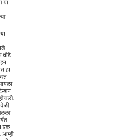
ा या
्या
 या
ी
पले
 थोडे
-इन
ात हा
फिरत
ोचायला
ेन्शन
ोहोचलो.
ावेळी
उचलला
्यंत
 व एक
. आम्ही