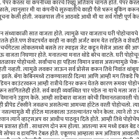
पर केरला या कंपनीच्या कारचे रिव्ह्यू अतिशय चांगले होते. पेपर केरल
, त्यानुसार मी या कंपनीचे सुरुवातीचे काही पैसे भरून बुकिंग करून
 सूचना केली होती. जवळपास तीन आठवडे आधी मी या सर्व गोष्टी पूर्ण केल
ध्याकाळी सात वाजता होते. त्यामुळे चार वाजताच घरी पोहोचायचे
 होते.पण शेवटपर्यंत काही ना काही अर्जंट काम येत राहिले व शेवट
र्चगेटला लोकलमध्ये बसले तर स्पाइस जेट कडून मेसेज आला की आ
ऊ वाजता निघणार होते. मनातल्या मनात थोडे बरेच वाटले. घरी पोहोचून
तळावर पोहोचलो. सर्वांचाच हा पहिला विमान प्रवास असल्यामुळे चेक
ी नव्हती. त्यामुळे लवकर जाऊन सर्व प्रोसेस करून तिथे निवांत थांबूय
 झाले. बॅगा केबिनमध्ये टाकण्यासाठी दिल्या आणि आम्ही मग तिकडे 
ियन काउंटरवरून आम्ही रात्रीचे डिनर करून घेतले कारण रूमवर पोह
सांगितलेही होते. सर्व काही व्यवस्थित पार पडेल ना याचे मला जरा ट
विमानाने उड्डाण केले. आम्ही साडेबारा वाजता कोची विमानतळावरती प
ी प्रीपेड टॅक्सीने जवळच असलेल्या आमच्या हॉटेल वरती पोहोचलो. त्य
नसल्यामुळे मी हॉटेल मालकाला उतरल्यानंतर फोन केला. त्याने तो 
न त्याने व्हाट्सअप वर आधीच पाठवून दिले होते. आम्ही तिथे पोहोचेपर
म प्रशस्त होती . साधारण दोन रूम होत्या. आतल्या रूम मध्ये डबल बेड
ूममध्ये सोफा व डायनिंग टेबल होते. एकूणच आम्हाला रूम अतिशय आवडली