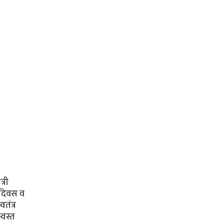
्री
क दिवस व
तंत्र
्वस्त