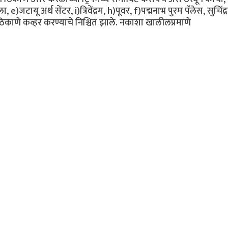
)जटायू अर्थ सेंटर, i)त्रिवेंद्रम, h)पूवर, f)पद्मनाभ पुरम पॅलेस, सुचिंद्
ठिकाणे कव्हर करण्याचे निश्चित झाले. नकाशा खालीलप्रमाणे