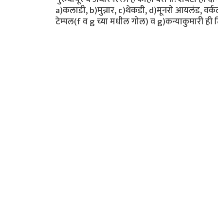
a)कलाडी, b)मुन्नार, c)थेकडी, d)मूनरो आयलंड, वर्कला, e
टेम्पल(f व g च्या मधील गोल) व g)कन्याकुमारी ही 