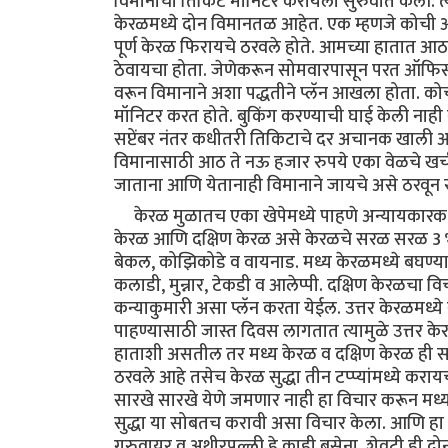
विमानाची तिकिटे मॉनिटर करायला सुरुवात केली. त
केरळमध्ये दोन विमानतळ आहेत. एक म्हणजे कोची आंतरर
पूर्ण केरळ फिरायचे ठरवले होते. आमच्या हातात आ
ठेवायचा होता. जेणेकरून सोमवारपासून परत ऑफिस जॉई
वरून विमानाने अशा पद्धतीने प्लॅन आखला होता. कोच
मॉनिटर करत होते. बुकिंग करण्याची घाई केली नाही क
सप्टेंबर नंतर कधीतरी तिकिटाचे दर अचानक खाली
विमानासाठी आठ ते नऊ हजार रुपये एका वेळचे खर्च
जाताना आणि येतानाही विमानाने जायचे असे ठरवून स्
केरळ मुळातच एका खेपेमध्ये पाहणे अन्यायकारक आह
केरळ आणि दक्षिण केरळ असे केरळचे सरळ सरळ 3 भा
बेकल, कोझिकोडे व वायनाड. मध्य केरळमध्ये बघण्या
कलाडी, मुन्नार, टेकडी व आलेप्पी. दक्षिण केरळचा विचार
कन्याकुमारी असा प्लॅन करता येईल. उत्तर केरळमध्य
पाहण्यासाठी जास्त दिवस लागतात त्यामुळे उत्तर के
हाताशी असतील तर मध्य केरळ व दक्षिण केरळ ही सहल
ठरवले आहे तसेच केरळ सुद्धा तीन टप्प्यांमध्ये क
सारखे सारखे येणे जमणार नाही हा विचार करून मध्य 
सुद्धा या सोबतच करावी असा विचार केला. आणि हा व
गुरुवायूर व अथीरपल्ली हे काही बसेना. शेवटी ही दोन