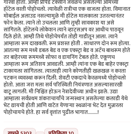
गारवा होता. आम्ही प्रीपेड टॅक्सीने जवळच असलेल्या आमच्या
हॉटेल वरती पोहोचलो. त्यावेळी रात्रीचा एक वाजला होता. विमानात
मोबाईल अलाउड नसल्यामुळे मी हॉटेल मालकाला उतरल्यानंतर
फोन केला. त्याने तो उचलला आणि तुम्ही सावकाश या असे
सांगितले. हॉटेलचे लोकेशन त्याने व्हाट्सअप वर आधीच पाठवून
दिले होते. आम्ही तिथे पोहोचेपर्यंत तोही गाडीतून आला. त्याने
आम्हाला रूम दाखवली. रूम प्रशस्त होती . साधारण दोन रूम होत्या.
आतल्या रूम मध्ये डबल बेड व एक एक्स्ट्रा बेड व अटॅच बाथरूम होते
तर बाहेरच्या रूममध्ये सोफा व डायनिंग टेबल होते. एकूणच
आम्हाला रूम अतिशय आवडली. आम्ही त्यांना एक बेड बाहेर एक्स्ट्रा
टाकायला सांगितला. त्यालाही त्याने कोणतीही खळखळ न करता
पटकन व्यवस्था करून दिली. शेवटी एकदाचे केरळमध्ये पोहोचलो
होतो. आता जरा मला सर्व परिस्थिती नियंत्रणात असल्यासारखी
वाटू लागली. मी निश्चिंत होऊन नेत्रादेवीच्या अधीन झाले. उद्या
आम्हाला सर्वप्रथम शंकराचार्यांचे जन्मस्थान असलेल्या कलाडी येथे
भेट द्यायची होती आणि वाटेत येणाऱ्या स्थळांना भेट देत मुन्नारला
पोहोचायचे होते. हा सर्व वृत्तांत पुढील भागात........!
वाचने
5303
प्रतिक्रिया
10