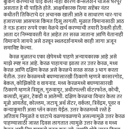
बुकिंग करण्याची घाई केली नाही कारण कॅन्सलेशन चार्जेस भरपूर
असतात हे मी पाहिले होते. आश्चर्यकारक रित्या सप्टेंबर नंतर
कधीतरी तिकिटाचे दर अचानक खाली आले व साधारण चार-पाच
हजाराच्या आसपास किंमत दिसू लागली. मुळात विमानासाठी आठ
ते नऊ हजार रुपये एका वेळचे खर्च करण्याची तयारी ठेवली होती.
आता दर निम्म्यावरती येत आहेत तर सरळ जाताना आणि येतानाही
विमानाने जायचे असे ठरवून स्थलदर्शनामध्ये काही जागा अजून
समाविष्ट केल्या.
केरळ मुळातच एका खेपेमध्ये पाहणे अन्यायकारक आहे असे
माझे स्पष्ट मत आहे. केरळ पाहायचा झाला तर उत्तर केरळ, मध्य
केरळ आणि दक्षिण केरळ असे केरळचे सरळ सरळ 3 भाग करता
येतील. उत्तर केरळमध्ये बघण्यासारखी ठिकाणे म्हणजे कासारगोड,
बेकल, कोझिकोडे व वायनाड. मध्य केरळमध्ये बघण्यासारखी
ठिकाणे म्हणजे त्रिशूल, गुरुवायुर, अथीरपल्ली वॉटरफॉल, कोची,
कलाडी, मुन्नार, टेकडी व आलेप्पी. दक्षिण केरळचा विचार केला तर
मून्रो आयर्लंड, कोल्लम, जटायू अर्थ सेंटर, वर्कला, त्रिवेंद्रम, पूवर व
कन्याकुमारी असा प्लॅन करता येईल. उत्तर केरळमध्ये रस्ते हे
अतिशय निमुळते व घाटाचे वळणावळणाचे असल्यामुळे उत्तर केरळ
पाहण्यासाठी जास्त दिवस लागतात त्यामुळे उत्तर केरळ व मध्य