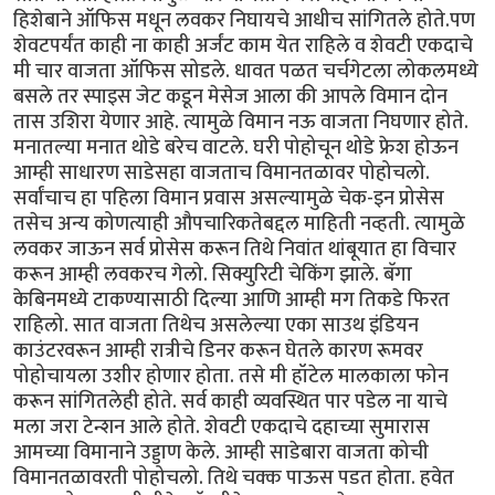
हिशेबाने ऑफिस मधून लवकर निघायचे आधीच सांगितले होते.पण
शेवटपर्यंत काही ना काही अर्जंट काम येत राहिले व शेवटी एकदाचे
मी चार वाजता ऑफिस सोडले. धावत पळत चर्चगेटला लोकलमध्ये
बसले तर स्पाइस जेट कडून मेसेज आला की आपले विमान दोन
तास उशिरा येणार आहे. त्यामुळे विमान नऊ वाजता निघणार होते.
मनातल्या मनात थोडे बरेच वाटले. घरी पोहोचून थोडे फ्रेश होऊन
आम्ही साधारण साडेसहा वाजताच विमानतळावर पोहोचलो.
सर्वांचाच हा पहिला विमान प्रवास असल्यामुळे चेक-इन प्रोसेस
तसेच अन्य कोणत्याही औपचारिकतेबद्दल माहिती नव्हती. त्यामुळे
लवकर जाऊन सर्व प्रोसेस करून तिथे निवांत थांबूयात हा विचार
करून आम्ही लवकरच गेलो. सिक्युरिटी चेकिंग झाले. बॅगा
केबिनमध्ये टाकण्यासाठी दिल्या आणि आम्ही मग तिकडे फिरत
राहिलो. सात वाजता तिथेच असलेल्या एका साउथ इंडियन
काउंटरवरून आम्ही रात्रीचे डिनर करून घेतले कारण रूमवर
पोहोचायला उशीर होणार होता. तसे मी हॉटेल मालकाला फोन
करून सांगितलेही होते. सर्व काही व्यवस्थित पार पडेल ना याचे
मला जरा टेन्शन आले होते. शेवटी एकदाचे दहाच्या सुमारास
आमच्या विमानाने उड्डाण केले. आम्ही साडेबारा वाजता कोची
विमानतळावरती पोहोचलो. तिथे चक्क पाऊस पडत होता. हवेत