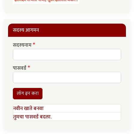
सदस्य आगमन
सदस्यनाम
पासवर्ड
लॉग इन करा
नवीन खाते बनवा
तुमचा पासवर्ड बदला.