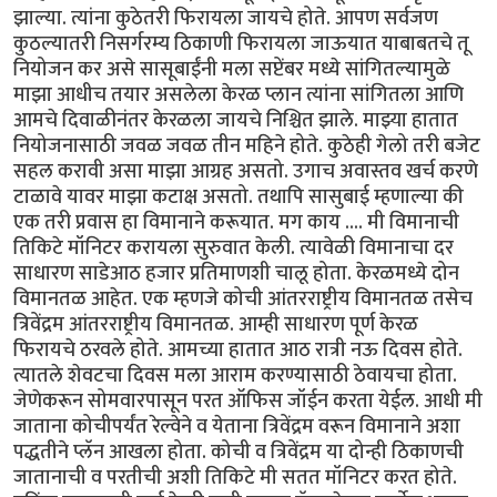
झाल्या. त्यांना कुठेतरी फिरायला जायचे होते. आपण सर्वजण
कुठल्यातरी निसर्गरम्य ठिकाणी फिरायला जाऊयात याबाबतचे तू
नियोजन कर असे सासूबाईंनी मला सप्टेंबर मध्ये सांगितल्यामुळे
माझा आधीच तयार असलेला केरळ प्लान त्यांना सांगितला आणि
आमचे दिवाळीनंतर केरळला जायचे निश्चित झाले. माझ्या हातात
नियोजनासाठी जवळ जवळ तीन महिने होते. कुठेही गेलो तरी बजेट
सहल करावी असा माझा आग्रह असतो. उगाच अवास्तव खर्च करणे
टाळावे यावर माझा कटाक्ष असतो. तथापि सासुबाई म्हणाल्या की
एक तरी प्रवास हा विमानाने करूयात. मग काय .... मी विमानाची
तिकिटे मॉनिटर करायला सुरुवात केली. त्यावेळी विमानाचा दर
साधारण साडेआठ हजार प्रतिमाणशी चालू होता. केरळमध्ये दोन
विमानतळ आहेत. एक म्हणजे कोची आंतरराष्ट्रीय विमानतळ तसेच
त्रिवेंद्रम आंतरराष्ट्रीय विमानतळ. आम्ही साधारण पूर्ण केरळ
फिरायचे ठरवले होते. आमच्या हातात आठ रात्री नऊ दिवस होते.
त्यातले शेवटचा दिवस मला आराम करण्यासाठी ठेवायचा होता.
जेणेकरून सोमवारपासून परत ऑफिस जॉईन करता येईल. आधी मी
जाताना कोचीपर्यंत रेल्वेने व येताना त्रिवेंद्रम वरून विमानाने अशा
पद्धतीने प्लॅन आखला होता. कोची व त्रिवेंद्रम या दोन्ही ठिकाणची
जातानाची व परतीची अशी तिकिटे मी सतत मॉनिटर करत होते.