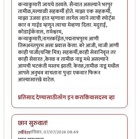
कन्याकुमारी जायचे ठरवले. सैन्यात असल्याने भरपुर
तामीळ,मल्याळी सहकर्मी होते. माझा एक सहकर्मी,
माझा उजवा हात म्हणावा लागेल त्याने त्याची स्पोर्ट्स
कार व गाईड म्हणून त्याचा मेव्हणा दिला. मदुराई,
कोडाईकॅनाल, रामेश्वरम,
कन्याकुमारी,नागरकाॅईल,पद्मनाभपुरम आणी
तिरूअनंतपुरम असा प्रवास केला. बरे आजी, माजी आणी
काही पाजी(घनिष्ट मित्र) सहकर्मी,काही सेवानिवृत्त तर
काही सेवारत ,केरळ व तामीळ नाडू मधे असल्याने
आमची भटकंती मस्तच झाली. केरळ,तामीळ नाडू मधील
आपले अनुभव वाचताना पुन्हा एकवार फिरून
आल्यासारखे वाटेल.
प्रतिसाद देण्यासाठी
लॉग इन करा
किंवा
सदस्य व्हा
छान सुरुवात!
रविवार, 07/07/2024 08:49
टर्मीनेटर