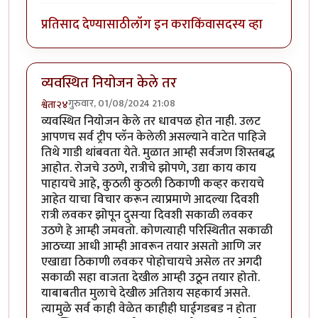
प्रतिसाद देण्यासाठी
लॉग इन करा
किंवा
सदस्य व्हा
व्यवस्थित नियोजन केले तर
गुरुवार, 01/08/2024 21:08
श्वेता२४
व्यवस्थित नियोजन केले तर धावपळ होत नाही. उलट
आपणच सर्व ट्रीप प्लॅन केलेली असल्याने वाटेत पाहिजे
तिथे गाडी थांबवता येते. मुळात आम्ही सर्वजण शिस्तबद्ध
आहोत. रोजचे उठणे, रात्रीचे झोपणे, उद्या काय काय
पाहायचे आहे, कुठली कुठली ठिकाणी कव्हर करायचे
आहेत याचा विचार करून त्याप्रमाणे आदल्या दिवशी
रात्री लवकर झोपून दुसऱ्या दिवशी सकाळी लवकर
उठणे हे आम्ही जमवतो. कोणत्याही परिस्थितीत सकाळी
आठच्या आधी आम्ही आवरून तयार असतो आणि जर
एखाद्या ठिकाणी लवकर पोहोचायचे असेल तर अगदी
सकाळी सहा वाजता देखील आम्ही उठून तयार होतो.
याबाबतीत मुलाचे देखील अतिशय सहकार्य असते.
त्यामुळे सर्व काही वेळेत काहीही घाईगडबड न होता