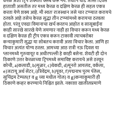
केरळ अशी ट्रिप शक्यतो क्लब करू नये. तथापि थोडे जास्त दिवस
हाताशी असतील तर मध्य केरळ व दक्षिण केरळ ही सहल एकत्र
करता येणे शक्य आहे. मी स्वतः राजस्थान जसे चार टप्प्यात करायचे
ठरवले आहे तसेच केरळ सुद्धा तीन टप्प्यांमध्ये करायचा ठरवला
होता. परंतु एवढा विमानाचा खर्च करतच आहोत व सासूबाईंना
काही सारखे सारखे येणे जमणार नाही हा विचार करून मध्य केरळ
व दक्षिण केरळ ही ट्रीप एकत्र करून टाकावी त्याचबरोबर
कन्याकुमारी सुद्धा या सोबतच करावी असा विचार केला. आणि हा
विचार अत्यंत योग्य ठरला. आमच्या आठ रात्री नऊ दिवस या
प्लानमध्ये गुरुवायूर व अथीरपल्ली हे काही बसेना. शेवटी ही दोन
ठिकाणे उत्तर केरळाच्या ट्रिपमध्ये समाविष्ट करायचे असे ठरवून
कोची, a)कलाडी, b)मुन्नार, c)थेकडी, d)मूनरो आयलंड, वर्कला,
e)जटायू अर्थ सेंटर, i)त्रिवेंद्रम, h)पूवर, f)पद्मनाभ पुरम पॅलेस,
सुचिंद्रम टेम्पल(f व g च्या मधील गोल) व g)कन्याकुमारी ही
ठिकाणे कव्हर करण्याचे निश्चित झाले. नकाशा खालीलप्रमाणे