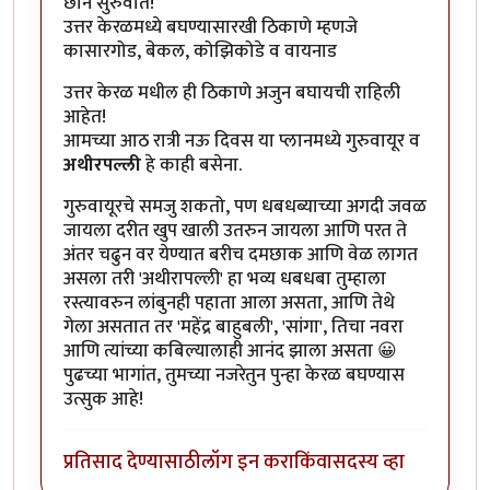
छान सुरुवात!
उत्तर केरळमध्ये बघण्यासारखी ठिकाणे म्हणजे
कासारगोड, बेकल, कोझिकोडे व वायनाड
उत्तर केरळ मधील ही ठिकाणे अजुन बघायची राहिली
आहेत!
आमच्या आठ रात्री नऊ दिवस या प्लानमध्ये गुरुवायूर व
अथीरपल्ली
हे काही बसेना.
गुरुवायूरचे समजु शकतो, पण धबधब्याच्या अगदी जवळ
जायला दरीत खुप खाली उतरुन जायला आणि परत ते
अंतर चढुन वर येण्यात बरीच दमछाक आणि वेळ लागत
असला तरी 'अथीरापल्ली' हा भव्य धबधबा तुम्हाला
रस्त्यावरुन लांबुनही पहाता आला असता, आणि तेथे
गेला असतात तर 'महेंद्र बाहुबली', 'सांगा', तिचा नवरा
आणि त्यांच्या कबिल्यालाही आनंद झाला असता 😀
पुढच्या भागांत, तुमच्या नजरेतुन पुन्हा केरळ बघण्यास
उत्सुक आहे!
प्रतिसाद देण्यासाठी
लॉग इन करा
किंवा
सदस्य व्हा