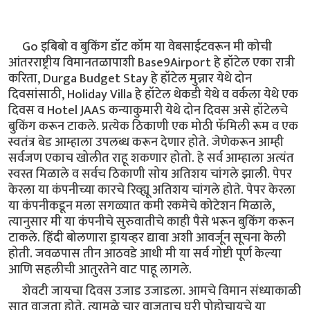
Go इबिबो व बुकिंग डॉट कॉम या वेबसाईटवरून मी कोची
आंतरराष्ट्रीय विमानतळापाशी Base9Airport हे हॉटेल एका रात्री
करिता, Durga Budget Stay हे हॉटेल मुन्नार येथे दोन
दिवसांसाठी, Holiday Villa हे हॉटेल थेकडी येथे व वर्कला येथे एक
दिवस व Hotel JAAS कन्याकुमारी येथे दोन दिवस असे हॉटेलचे
बुकिंग करून टाकले. प्रत्येक ठिकाणी एक मोठी फॅमिली रूम व एक
स्वतंत्र बेड आम्हाला उपलब्ध करून देणार होते. जेणेकरून आम्ही
सर्वजण एकाच खोलीत राहू शकणार होतो. हे सर्व आम्हाला अत्यंत
स्वस्त मिळाले व सर्वच ठिकाणी सोय अतिशय चांगले झाली. पेपर
केरला या कंपनीच्या कारचे रिव्ह्यू अतिशय चांगले होते. पेपर केरला
या कंपनीकडून मला सगळ्यात कमी रकमेचे कोटेशन मिळाले,
त्यानुसार मी या कंपनीचे सुरुवातीचे काही पैसे भरून बुकिंग करून
टाकले. हिंदी बोलणारा ड्रायव्हर द्यावा अशी आवर्जून सूचना केली
होती. जवळपास तीन आठवडे आधी मी या सर्व गोष्टी पूर्ण केल्या
आणि सहलीची आतुरतेने वाट पाहू लागले.
शेवटी जायचा दिवस उजाड उजाडला. आमचे विमान संध्याकाळी
सात वाजता होते. त्यामुळे चार वाजताच घरी पोहोचायचे या