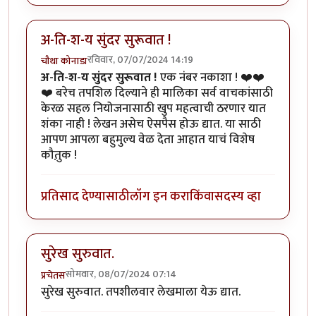
अ-ति-श-य सुंदर सुरूवात !
रविवार, 07/07/2024 14:19
चौथा कोनाडा
अ-ति-श-य सुंदर सुरूवात !
एक नंबर नकाशा ! ❤️❤️
❤️ बरेच तपशिल दिल्याने ही मालिका सर्व वाचकांसाठी
केरळ सहल नियोजनासाठी खुप महत्वाची ठरणार यात
शंका नाही ! लेखन असेच ऐसपैस होऊ द्यात. या साठी
आपण आपला बहुमुल्य वेळ देता आहात याचं विशेष
कौतु़क !
प्रतिसाद देण्यासाठी
लॉग इन करा
किंवा
सदस्य व्हा
सुरेख सुरुवात.
सोमवार, 08/07/2024 07:14
प्रचेतस
सुरेख सुरुवात. तपशीलवार लेखमाला येऊ द्यात.