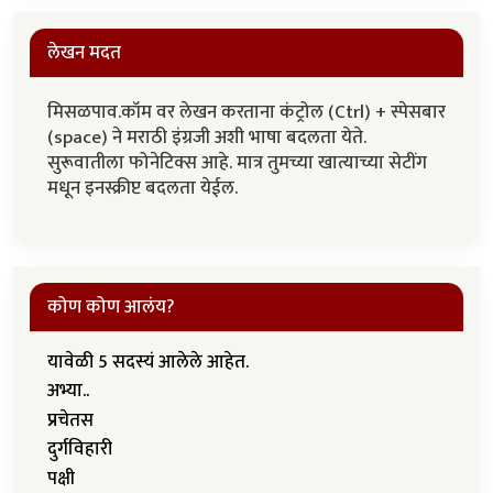
लेखन मदत
मिसळपाव.कॉम वर लेखन करताना कंट्रोल (Ctrl) + स्पेसबार
(space) ने मराठी इंग्रजी अशी भाषा बदलता येते.
सुरूवातीला फोनेटिक्स आहे. मात्र तुमच्या खात्याच्या सेटींग
मधून इनस्क्रीप्ट बदलता येईल.
कोण कोण आलंय?
यावेळी 5 सदस्यं आलेले आहेत.
अभ्या..
प्रचेतस
दुर्गविहारी
पक्षी