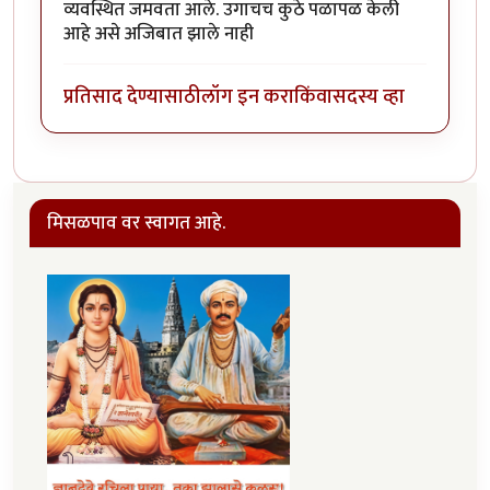
व्यवस्थित जमवता आले. उगाचच कुठे पळापळ केली
आहे असे अजिबात झाले नाही
प्रतिसाद देण्यासाठी
लॉग इन करा
किंवा
सदस्य व्हा
मिसळपाव वर स्वागत आहे.