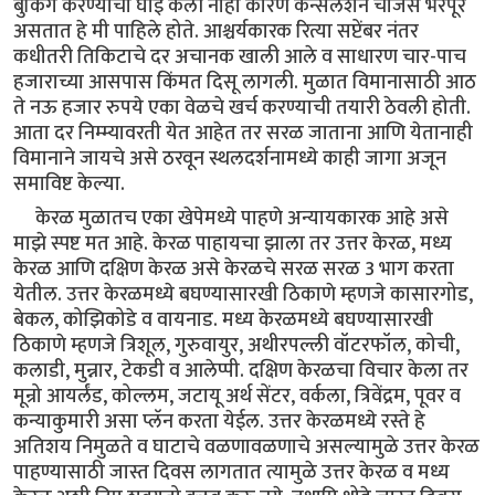
बुकिंग करण्याची घाई केली नाही कारण कॅन्सलेशन चार्जेस भरपूर
असतात हे मी पाहिले होते. आश्चर्यकारक रित्या सप्टेंबर नंतर
कधीतरी तिकिटाचे दर अचानक खाली आले व साधारण चार-पाच
हजाराच्या आसपास किंमत दिसू लागली. मुळात विमानासाठी आठ
ते नऊ हजार रुपये एका वेळचे खर्च करण्याची तयारी ठेवली होती.
आता दर निम्म्यावरती येत आहेत तर सरळ जाताना आणि येतानाही
विमानाने जायचे असे ठरवून स्थलदर्शनामध्ये काही जागा अजून
समाविष्ट केल्या.
केरळ मुळातच एका खेपेमध्ये पाहणे अन्यायकारक आहे असे
माझे स्पष्ट मत आहे. केरळ पाहायचा झाला तर उत्तर केरळ, मध्य
केरळ आणि दक्षिण केरळ असे केरळचे सरळ सरळ 3 भाग करता
येतील. उत्तर केरळमध्ये बघण्यासारखी ठिकाणे म्हणजे कासारगोड,
बेकल, कोझिकोडे व वायनाड. मध्य केरळमध्ये बघण्यासारखी
ठिकाणे म्हणजे त्रिशूल, गुरुवायुर, अथीरपल्ली वॉटरफॉल, कोची,
कलाडी, मुन्नार, टेकडी व आलेप्पी. दक्षिण केरळचा विचार केला तर
मून्रो आयर्लंड, कोल्लम, जटायू अर्थ सेंटर, वर्कला, त्रिवेंद्रम, पूवर व
कन्याकुमारी असा प्लॅन करता येईल. उत्तर केरळमध्ये रस्ते हे
अतिशय निमुळते व घाटाचे वळणावळणाचे असल्यामुळे उत्तर केरळ
पाहण्यासाठी जास्त दिवस लागतात त्यामुळे उत्तर केरळ व मध्य