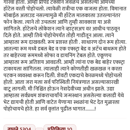
गारवा होता. आम्ही प्रीपेड टॅक्सीने जवळच असलेल्या आमच्या
हॉटेल वरती पोहोचलो. त्यावेळी रात्रीचा एक वाजला होता. विमानात
मोबाईल अलाउड नसल्यामुळे मी हॉटेल मालकाला उतरल्यानंतर
फोन केला. त्याने तो उचलला आणि तुम्ही सावकाश या असे
सांगितले. हॉटेलचे लोकेशन त्याने व्हाट्सअप वर आधीच पाठवून
दिले होते. आम्ही तिथे पोहोचेपर्यंत तोही गाडीतून आला. त्याने
आम्हाला रूम दाखवली. रूम प्रशस्त होती . साधारण दोन रूम होत्या.
आतल्या रूम मध्ये डबल बेड व एक एक्स्ट्रा बेड व अटॅच बाथरूम होते
तर बाहेरच्या रूममध्ये सोफा व डायनिंग टेबल होते. एकूणच
आम्हाला रूम अतिशय आवडली. आम्ही त्यांना एक बेड बाहेर एक्स्ट्रा
टाकायला सांगितला. त्यालाही त्याने कोणतीही खळखळ न करता
पटकन व्यवस्था करून दिली. शेवटी एकदाचे केरळमध्ये पोहोचलो
होतो. आता जरा मला सर्व परिस्थिती नियंत्रणात असल्यासारखी
वाटू लागली. मी निश्चिंत होऊन नेत्रादेवीच्या अधीन झाले. उद्या
आम्हाला सर्वप्रथम शंकराचार्यांचे जन्मस्थान असलेल्या कलाडी येथे
भेट द्यायची होती आणि वाटेत येणाऱ्या स्थळांना भेट देत मुन्नारला
पोहोचायचे होते. हा सर्व वृत्तांत पुढील भागात........!
वाचने
5304
प्रतिक्रिया
10