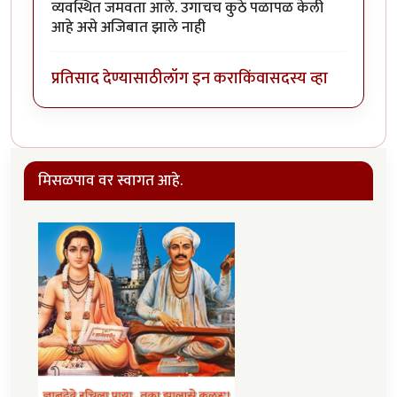
व्यवस्थित जमवता आले. उगाचच कुठे पळापळ केली
आहे असे अजिबात झाले नाही
प्रतिसाद देण्यासाठी
लॉग इन करा
किंवा
सदस्य व्हा
मिसळपाव वर स्वागत आहे.