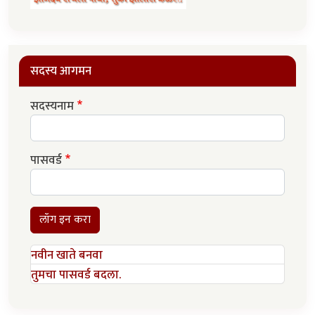
सदस्य आगमन
सदस्यनाम
पासवर्ड
लॉग इन करा
नवीन खाते बनवा
तुमचा पासवर्ड बदला.