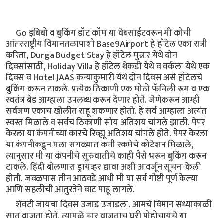
Go इबिबो व बुकिंग डॉट कॉम या वेबसाईटवरून मी कोची
आंतरराष्ट्रीय विमानतळापाशी Base9Airport हे हॉटेल एका रात्री
करिता, Durga Budget Stay हे हॉटेल मुन्नार येथे दोन
दिवसांसाठी, Holiday Villa हे हॉटेल थेकडी येथे व वर्कला येथे एक
दिवस व Hotel JAAS कन्याकुमारी येथे दोन दिवस असे हॉटेलचे
बुकिंग करून टाकले. प्रत्येक ठिकाणी एक मोठी फॅमिली रूम व एक
स्वतंत्र बेड आम्हाला उपलब्ध करून देणार होते. जेणेकरून आम्ही
सर्वजण एकाच खोलीत राहू शकणार होतो. हे सर्व आम्हाला अत्यंत
स्वस्त मिळाले व सर्वच ठिकाणी सोय अतिशय चांगले झाली. पेपर
केरला या कंपनीच्या कारचे रिव्ह्यू अतिशय चांगले होते. पेपर केरला
या कंपनीकडून मला सगळ्यात कमी रकमेचे कोटेशन मिळाले,
त्यानुसार मी या कंपनीचे सुरुवातीचे काही पैसे भरून बुकिंग करून
टाकले. हिंदी बोलणारा ड्रायव्हर द्यावा अशी आवर्जून सूचना केली
होती. जवळपास तीन आठवडे आधी मी या सर्व गोष्टी पूर्ण केल्या
आणि सहलीची आतुरतेने वाट पाहू लागले.
शेवटी जायचा दिवस उजाड उजाडला. आमचे विमान संध्याकाळी
सात वाजता होते. त्यामुळे चार वाजताच घरी पोहोचायचे या