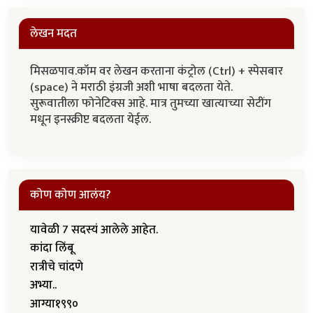
लेखन मदत
मिसळपाव.कॉम वर लेखन करताना कंट्रोल (Ctrl) + स्पेसबार
(space) ने मराठी इंग्रजी अशी भाषा बदलता येते.
सुरूवातीला फोनेटिक्स आहे. मात्र तुमच्या खात्याच्या सेटींग
मधून इनस्क्रीप्ट बदलता येईल.
कोण कोण आलंय?
यावेळी 7 सदस्यं आलेले आहेत.
कांदा लिंबू
रात्रीचे चांदणे
अभ्या..
आग्या१९९०