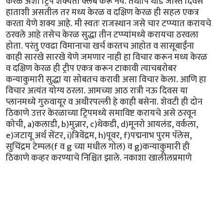
केरळ अशी ट्रिप शक्यतो क्लब करू नये. तथापि थोडे जास्त दिवस
हाताशी असतील तर मध्य केरळ व दक्षिण केरळ ही सहल एकत्र
करता येणे शक्य आहे. मी स्वतः राजस्थान जसे चार टप्प्यात करायचे
ठरवले आहे तसेच केरळ सुद्धा तीन टप्प्यांमध्ये करायचा ठरवला
होता. परंतु एवढा विमानाचा खर्च करतच आहोत व सासूबाईंना
काही सारखे सारखे येणे जमणार नाही हा विचार करून मध्य केरळ
व दक्षिण केरळ ही ट्रीप एकत्र करून टाकावी त्याचबरोबर
कन्याकुमारी सुद्धा या सोबतच करावी असा विचार केला. आणि हा
विचार अत्यंत योग्य ठरला. आमच्या आठ रात्री नऊ दिवस या
प्लानमध्ये गुरुवायूर व अथीरपल्ली हे काही बसेना. शेवटी ही दोन
ठिकाणे उत्तर केरळाच्या ट्रिपमध्ये समाविष्ट करायचे असे ठरवून
कोची, a)कलाडी, b)मुन्नार, c)थेकडी, d)मूनरो आयलंड, वर्कला,
e)जटायू अर्थ सेंटर, i)त्रिवेंद्रम, h)पूवर, f)पद्मनाभ पुरम पॅलेस,
सुचिंद्रम टेम्पल(f व g च्या मधील गोल) व g)कन्याकुमारी ही
ठिकाणे कव्हर करण्याचे निश्चित झाले. नकाशा खालीलप्रमाणे