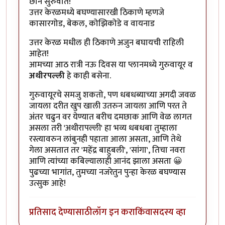
छान सुरुवात!
उत्तर केरळमध्ये बघण्यासारखी ठिकाणे म्हणजे
कासारगोड, बेकल, कोझिकोडे व वायनाड
उत्तर केरळ मधील ही ठिकाणे अजुन बघायची राहिली
आहेत!
आमच्या आठ रात्री नऊ दिवस या प्लानमध्ये गुरुवायूर व
अथीरपल्ली
हे काही बसेना.
गुरुवायूरचे समजु शकतो, पण धबधब्याच्या अगदी जवळ
जायला दरीत खुप खाली उतरुन जायला आणि परत ते
अंतर चढुन वर येण्यात बरीच दमछाक आणि वेळ लागत
असला तरी 'अथीरापल्ली' हा भव्य धबधबा तुम्हाला
रस्त्यावरुन लांबुनही पहाता आला असता, आणि तेथे
गेला असतात तर 'महेंद्र बाहुबली', 'सांगा', तिचा नवरा
आणि त्यांच्या कबिल्यालाही आनंद झाला असता 😀
पुढच्या भागांत, तुमच्या नजरेतुन पुन्हा केरळ बघण्यास
उत्सुक आहे!
प्रतिसाद देण्यासाठी
लॉग इन करा
किंवा
सदस्य व्हा