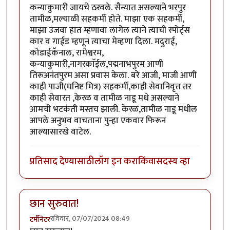
कन्याकुमारी जायचे ठरवले. सैन्यात असल्याने भरपुर
तामीळ,मल्याळी सहकर्मी होते. माझा एक सहकर्मी,
माझा उजवा हात म्हणावा लागेल त्याने त्याची स्पोर्ट्स
कार व गाईड म्हणून त्याचा मेव्हणा दिला. मदुराई,
कोडाईकॅनाल, रामेश्वरम,
कन्याकुमारी,नागरकाॅईल,पद्मनाभपुरम आणी
तिरूअनंतपुरम असा प्रवास केला. बरे आजी, माजी आणी
काही पाजी(घनिष्ट मित्र) सहकर्मी,काही सेवानिवृत्त तर
काही सेवारत ,केरळ व तामीळ नाडू मधे असल्याने
आमची भटकंती मस्तच झाली. केरळ,तामीळ नाडू मधील
आपले अनुभव वाचताना पुन्हा एकवार फिरून
आल्यासारखे वाटेल.
प्रतिसाद देण्यासाठी
लॉग इन करा
किंवा
सदस्य व्हा
छान सुरुवात!
रविवार, 07/07/2024 08:49
टर्मीनेटर