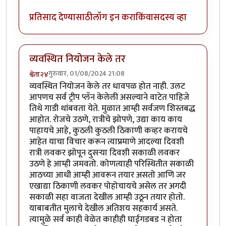
प्रतिसाद देण्यासाठी
लॉग इन करा
किंवा
सदस्य व्हा
व्यवस्थित नियोजन केले तर
गुरुवार, 01/08/2024 21:08
श्वेता२४
व्यवस्थित नियोजन केले तर धावपळ होत नाही. उलट
आपणच सर्व ट्रीप प्लॅन केलेली असल्याने वाटेत पाहिजे
तिथे गाडी थांबवता येते. मुळात आम्ही सर्वजण शिस्तबद्ध
आहोत. रोजचे उठणे, रात्रीचे झोपणे, उद्या काय काय
पाहायचे आहे, कुठली कुठली ठिकाणी कव्हर करायचे
आहेत याचा विचार करून त्याप्रमाणे आदल्या दिवशी
रात्री लवकर झोपून दुसऱ्या दिवशी सकाळी लवकर
उठणे हे आम्ही जमवतो. कोणत्याही परिस्थितीत सकाळी
आठच्या आधी आम्ही आवरून तयार असतो आणि जर
एखाद्या ठिकाणी लवकर पोहोचायचे असेल तर अगदी
सकाळी सहा वाजता देखील आम्ही उठून तयार होतो.
याबाबतीत मुलाचे देखील अतिशय सहकार्य असते.
त्यामुळे सर्व काही वेळेत काहीही घाईगडबड न होता