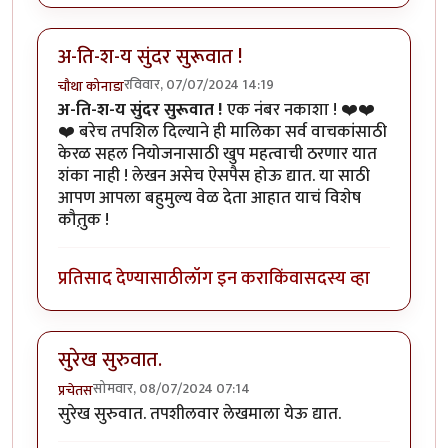
अ-ति-श-य सुंदर सुरूवात !
रविवार, 07/07/2024 14:19
चौथा कोनाडा
अ-ति-श-य सुंदर सुरूवात !
एक नंबर नकाशा ! ❤️❤️
❤️ बरेच तपशिल दिल्याने ही मालिका सर्व वाचकांसाठी
केरळ सहल नियोजनासाठी खुप महत्वाची ठरणार यात
शंका नाही ! लेखन असेच ऐसपैस होऊ द्यात. या साठी
आपण आपला बहुमुल्य वेळ देता आहात याचं विशेष
कौतु़क !
प्रतिसाद देण्यासाठी
लॉग इन करा
किंवा
सदस्य व्हा
सुरेख सुरुवात.
सोमवार, 08/07/2024 07:14
प्रचेतस
सुरेख सुरुवात. तपशीलवार लेखमाला येऊ द्यात.