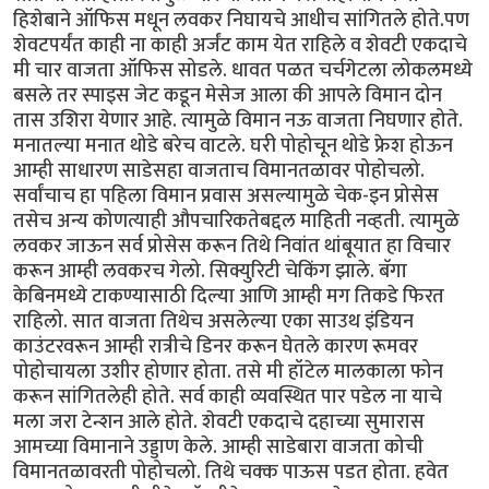
हिशेबाने ऑफिस मधून लवकर निघायचे आधीच सांगितले होते.पण
शेवटपर्यंत काही ना काही अर्जंट काम येत राहिले व शेवटी एकदाचे
मी चार वाजता ऑफिस सोडले. धावत पळत चर्चगेटला लोकलमध्ये
बसले तर स्पाइस जेट कडून मेसेज आला की आपले विमान दोन
तास उशिरा येणार आहे. त्यामुळे विमान नऊ वाजता निघणार होते.
मनातल्या मनात थोडे बरेच वाटले. घरी पोहोचून थोडे फ्रेश होऊन
आम्ही साधारण साडेसहा वाजताच विमानतळावर पोहोचलो.
सर्वांचाच हा पहिला विमान प्रवास असल्यामुळे चेक-इन प्रोसेस
तसेच अन्य कोणत्याही औपचारिकतेबद्दल माहिती नव्हती. त्यामुळे
लवकर जाऊन सर्व प्रोसेस करून तिथे निवांत थांबूयात हा विचार
करून आम्ही लवकरच गेलो. सिक्युरिटी चेकिंग झाले. बॅगा
केबिनमध्ये टाकण्यासाठी दिल्या आणि आम्ही मग तिकडे फिरत
राहिलो. सात वाजता तिथेच असलेल्या एका साउथ इंडियन
काउंटरवरून आम्ही रात्रीचे डिनर करून घेतले कारण रूमवर
पोहोचायला उशीर होणार होता. तसे मी हॉटेल मालकाला फोन
करून सांगितलेही होते. सर्व काही व्यवस्थित पार पडेल ना याचे
मला जरा टेन्शन आले होते. शेवटी एकदाचे दहाच्या सुमारास
आमच्या विमानाने उड्डाण केले. आम्ही साडेबारा वाजता कोची
विमानतळावरती पोहोचलो. तिथे चक्क पाऊस पडत होता. हवेत