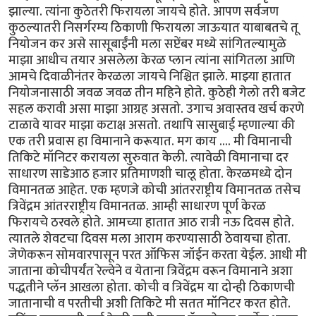
झाल्या. त्यांना कुठेतरी फिरायला जायचे होते. आपण सर्वजण
कुठल्यातरी निसर्गरम्य ठिकाणी फिरायला जाऊयात याबाबतचे तू
नियोजन कर असे सासूबाईंनी मला सप्टेंबर मध्ये सांगितल्यामुळे
माझा आधीच तयार असलेला केरळ प्लान त्यांना सांगितला आणि
आमचे दिवाळीनंतर केरळला जायचे निश्चित झाले. माझ्या हातात
नियोजनासाठी जवळ जवळ तीन महिने होते. कुठेही गेलो तरी बजेट
सहल करावी असा माझा आग्रह असतो. उगाच अवास्तव खर्च करणे
टाळावे यावर माझा कटाक्ष असतो. तथापि सासुबाई म्हणाल्या की
एक तरी प्रवास हा विमानाने करूयात. मग काय .... मी विमानाची
तिकिटे मॉनिटर करायला सुरुवात केली. त्यावेळी विमानाचा दर
साधारण साडेआठ हजार प्रतिमाणशी चालू होता. केरळमध्ये दोन
विमानतळ आहेत. एक म्हणजे कोची आंतरराष्ट्रीय विमानतळ तसेच
त्रिवेंद्रम आंतरराष्ट्रीय विमानतळ. आम्ही साधारण पूर्ण केरळ
फिरायचे ठरवले होते. आमच्या हातात आठ रात्री नऊ दिवस होते.
त्यातले शेवटचा दिवस मला आराम करण्यासाठी ठेवायचा होता.
जेणेकरून सोमवारपासून परत ऑफिस जॉईन करता येईल. आधी मी
जाताना कोचीपर्यंत रेल्वेने व येताना त्रिवेंद्रम वरून विमानाने अशा
पद्धतीने प्लॅन आखला होता. कोची व त्रिवेंद्रम या दोन्ही ठिकाणची
जातानाची व परतीची अशी तिकिटे मी सतत मॉनिटर करत होते.