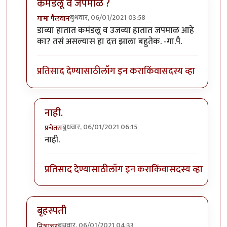
कमंडलू व जपमाळ ?
बुधवार, 06/01/2021 03:58
गामा पैलवान
In reply to
फोटो ओळखा, लक्षणे सुस्पष्ट
by
प्रचेतस
डाव्या हातात कमंडलू व उजव्या हातात जपमाळ आहे
का? तसं असल्यास हा दत्त झाला बहुतेक. -गा.पै.
प्रतिसाद देण्यासाठी
लॉग इन करा
किंवा
सदस्य व्हा
नाही.
बुधवार, 06/01/2021 06:15
प्रचेतस
In reply to
कमंडलू व जपमाळ ?
by
गामा पैलवान
नाही.
प्रतिसाद देण्यासाठी
लॉग इन करा
किंवा
सदस्य व्हा
बृहस्पती
बुधवार, 06/01/2021 04:33
निशाचर