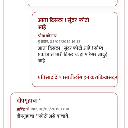
आता दिसला ! सुंदर फोटो
आहे
चौथा कोनाडा
बुधवार, 08/05/2019 16:58
In reply to
फोटो आता पाहा दिसतोय का ?
by
प्र
आता दिसला ! सुंदर फोटो आहे ! सौम्य
प्रकाशात भारी टिपलाय. हा परिसर जादुई
आहे.
प्रतिसाद देण्यासाठी
लॉग इन करा
किंवा
सदस्य व्हा
दीपगृहाचा *
सोमवार, 06/05/2019 13:38
अनिंद्य
दीपगृहाचा * फोटो असे वाचावे.