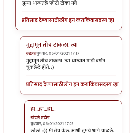
In reply to
फोटो ओळखा, लक्षणे सुस्पष्ट
by
प्रचेतस
जुन्या धाग्यतले फोटो टोका नये
प्रतिसाद देण्यासाठी
लॉग इन करा
किंवा
सदस्य व्हा
मुद्दामून तोच टाकला. त्या
बुधवार, 06/01/2021 17:17
प्रचेतस
In reply to
जुन्या धाग्यतले
by
कपिलमुनी
मुद्दामून तोच टाकला. त्या धाग्यात माझे वर्णन
चुकलेले होते. :)
प्रतिसाद देण्यासाठी
लॉग इन करा
किंवा
सदस्य व्हा
हा...हा...हा...
चांदणे संदीप
बुधवार, 06/01/2021 17:23
In reply to
मुद्दामून तोच टाकला. त्या
by
प्रचेतस
लोल! =)) मी तेच केल. आधी तुमचे धागे चाळले.