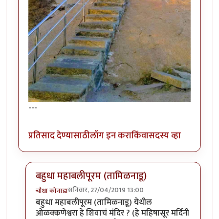
---
प्रतिसाद देण्यासाठी
लॉग इन करा
किंवा
सदस्य व्हा
बहुधा महाबलीपूरम (तामिळनाडू)
शनिवार, 27/04/2019 13:00
चौथा कोनाडा
In reply to
आता दिसतोय का ?
by
प्रसाद_१९८२
बहुधा महाबलीपूरम (तामिळनाडू) येथील
ओळक्कणेश्वरा हे शिवाचं मंदिर ? (हे महिषासूर मर्दिनी