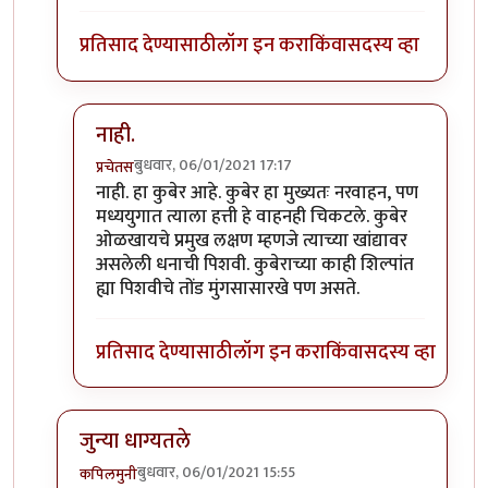
प्रतिसाद देण्यासाठी
लॉग इन करा
किंवा
सदस्य व्हा
नाही.
बुधवार, 06/01/2021 17:17
प्रचेतस
In reply to
.
by
चांदणे संदीप
नाही. हा कुबेर आहे. कुबेर हा मुख्यतः नरवाहन, पण
मध्ययुगात त्याला हत्ती हे वाहनही चिकटले. कुबेर
ओळखायचे प्रमुख लक्षण म्हणजे त्याच्या खांद्यावर
असलेली धनाची पिशवी. कुबेराच्या काही शिल्पांत
ह्या पिशवीचे तोंड मुंगसासारखे पण असते.
प्रतिसाद देण्यासाठी
लॉग इन करा
किंवा
सदस्य व्हा
जुन्या धाग्यतले
बुधवार, 06/01/2021 15:55
कपिलमुनी