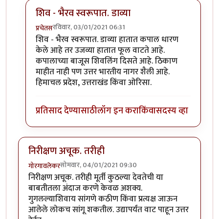
शिव - भैरव स्वरूपात. डाव्या
रविवार, 03/01/2021 06:31
प्रचेतस
In reply to
ओळखा हे भव्य शिल्प
by
गोरगावलेकर
शिव - भैरव स्वरूपात. डाव्या हातात कपाल धारण
केले आहे तर उजव्या हातात फूल वाटते आहे.
कपालाच्या बाजूस शिवलिंग दिसते आहे. ठिकाण
माहीत नाही पण उत्तर भारतीय नागर शैली आहे.
हिमाचल प्रदेश, उत्तराखंड किंवा ओरिसा.
प्रतिसाद देण्यासाठी
लॉग इन करा
किंवा
सदस्य व्हा
निरीक्षण अचूक. तरीही
सोमवार, 04/01/2021 09:30
गोरगावलेकर
निरीक्षण अचूक. तरीही मूर्ती कुठल्या देवतेची या
बाबतीतला अंदाज करणे केवळ अशक्य.
गुगलल्याशिवाय सांगणे कठीण किंवा प्रत्यक्ष जाऊन
आलेले लोकच सांगू शकतील. उद्यापर्यंत वाट पाहून उत्तर