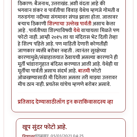
ठिकाण: बैजनाथ, उत्तराखंड. अशी वंदता आहे की
भगवान शंकर व पार्वतीचा विवाह येथेच म्हणजे गोमती व
गरुडगंगा नदीच्या संगमावर संपन्न झाला होता. जालावर
बऱ्याच ठिकाणी
शिल्पाचा उल्लेख पार्वती
असाच केला
आहे . पार्वतीच्या शिल्पाविषयी
येथे
वाचायला मिळते पण
फोटो नाही. आम्ही २०१५ ला या मंदिरास भेट दिली तेव्हा
हे शिल्प पहिले आहे. पण माहिती देणारी कोणतीही
जाणकार व्यक्ती बरोबर नव्हती . त्यानंतर सुरक्षेच्या
कारणामुळे/संग्राहालयात ठेवायची असल्या कारणाने ही
मूर्ती भांडारागृहात बंदिस्त करण्यात आली आहे. येथेही या
मूर्तीचा पार्वती असाच संदर्भ आहे.
बातमी
फोटो
ओळखण्यासाठी मी दिलेला असला तरी माझ्या उत्तरावर
मीच ठाम नाही. प्रचतेस यांचेच म्हणणे बरोबर असावे.
प्रतिसाद देण्यासाठी
लॉग इन करा
किंवा
सदस्य व्हा
खूप सुंदर फोटो आहे.
मंगळवार, 05/01/2021 04:25
निशाचर