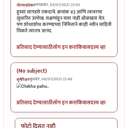
मंगळवार, 05/01/2021 22:50
गोरगावलेकर
हुश्श! सापडले एकदाचे. क्रमांक ४३ आणि त्यावरचा
सुधारित उल्लेख. लक्षणांहून मला नाही ओळखता येत.
पण शोधाशोध करण्याच्या निमित्ताने काही नवीन माहिती
मिळते त्यातच आनंद.
प्रतिसाद देण्यासाठी
लॉग इन करा
किंवा
सदस्य व्हा
(No subject)
बुधवार, 06/01/2021 22:46
सुमेरिअन
प्रतिसाद देण्यासाठी
लॉग इन करा
किंवा
सदस्य व्हा
फोटो दिसत नाही