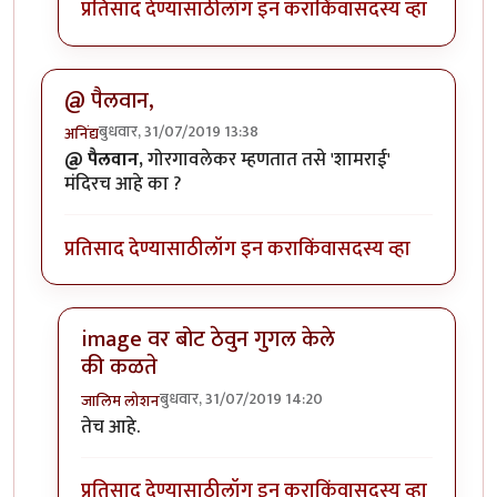
प्रतिसाद देण्यासाठी
लॉग इन करा
किंवा
सदस्य व्हा
@ पैलवान,
बुधवार, 31/07/2019 13:38
अनिंद्य
@ पैलवान,
गोरगावलेकर म्हणतात तसे 'शामराई'
मंदिरच आहे का ?
प्रतिसाद देण्यासाठी
लॉग इन करा
किंवा
सदस्य व्हा
image वर बोट ठेवुन गुगल केले
की कळते
बुधवार, 31/07/2019 14:20
जालिम लोशन
In reply to
@ पैलवान,
by
अनिंद्य
तेच आहे.
प्रतिसाद देण्यासाठी
लॉग इन करा
किंवा
सदस्य व्हा