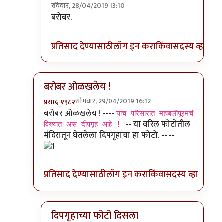
रविवार, 28/04/2019 13:10
In reply to
ज्या खडकात महिषासूर मर्दिनी
by
गोरगावले
बरोबर.
प्रतिसाद देण्यासाठी
लॉग इन करा
किंवा
सदस्य व्हा
बरोबर ओळखलेय !
सोमवार, 29/04/2019 16:12
प्रसाद_१९८२
In reply to
बहुधा महाबलीपूरम (तामिळनाडू)
by
चौथा कोन
बरोबर ओळखलेय ! ----
याच परिसारात महाबलीपूरमचं
-- या वरिल फोटोतील
विख्यात असं दीपगृह आहे !
मंदिरातून घेतलेला दिपगृहाचा हा फोटो. -- --
प्रतिसाद देण्यासाठी
लॉग इन करा
किंवा
सदस्य व्हा
दिपगृहाच्या फोटो दिसला