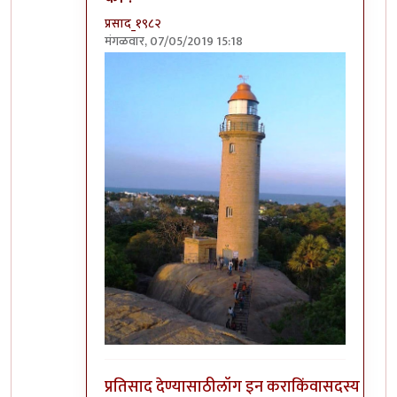
प्रसाद_१९८२
मंगळवार, 07/05/2019 15:18
In reply to
नाही दिसत आहे फोटो,
by
चौथा कोनाडा
प्रतिसाद देण्यासाठी
लॉग इन करा
किंवा
सदस्य व्हा