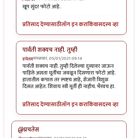
In reply to
उत्तर देत आहे.
by
गोरगावलेकर
खूप सुंदर फोटो आहे.
प्रतिसाद देण्यासाठी
लॉग इन करा
किंवा
सदस्य व्हा
पार्वती शक्यच नाही. तुम्ही
मंगळवार, 05/01/2021 09:14
प्रचेतस
In reply to
उत्तर देत आहे.
by
गोरगावलेकर
पार्वती शक्यच नाही. तुम्ही दिलेल्या दुव्यावर जाऊन
पाहिले असता मूर्तीचा जवळून दिसणारा फोटो आहे.
हातातील कपाल तर स्पष्टच आहे, शेजारी त्रिशुळ
दिसत आहेत. शिवाय स्त्री मूर्ती ही नाहीच. भैरवच हा.
प्रतिसाद देण्यासाठी
लॉग इन करा
किंवा
सदस्य व्हा
@प्रचतेस