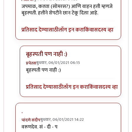
In reply to
फोटो ओळखा, लक्षणे सुस्पष्ट
by
प्रचेतस
जपमाळ, कलश (सोमरस?) आणि वाहन हत्ती म्हणजे
बृहस्पती. हत्तीने शेपटीने छान टेकू दिला आहे.
प्रतिसाद देण्यासाठी
लॉग इन करा
किंवा
सदस्य व्हा
बृहस्पती पण नाही :)
बुधवार, 06/01/2021 06:15
प्रचेतस
In reply to
बृहस्पती
by
निशाचर
बृहस्पती पण नाही :)
प्रतिसाद देण्यासाठी
लॉग इन करा
किंवा
सदस्य व्हा
.
बुधवार, 06/01/2021 14:22
चांदणे संदीप
In reply to
फोटो ओळखा, लक्षणे सुस्पष्ट
by
प्रचेतस
वरूणदेव. सं - दी - प