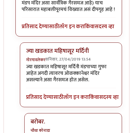
मंडप मंदिर असा सार्वत्रिक गैरसमज आहे) याच
परिसारात महाबलीपूरमचं विख्यात असं दीपगृह आहे !
प्रतिसाद देण्यासाठी
लॉग इन करा
किंवा
सदस्य व्हा
ज्या खडकात महिषासूर मर्दिनी
शनिवार, 27/04/2019 13:54
गोरगावलेकर
In reply to
बहुधा महाबलीपूरम (तामिळनाडू)
by
चौथा कोन
ज्या खडकात महिषासूर मर्दिनी मंडपाच्या गुफा
आहेत अगदी त्यावरच ओळक्कानेश्वर मंदिर
असल्याने असा गैरसमज होत असेल.
प्रतिसाद देण्यासाठी
लॉग इन करा
किंवा
सदस्य व्हा
बरोबर.
चौथा कोनाडा