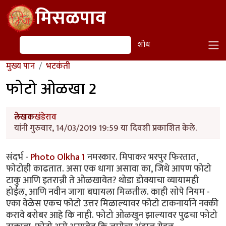
Skip to main content
मिसळपाव
शोध
शोध
मुख्य पान
भटकंती
फोटो ओळखा 2
लेखक
खंडेराव
यांनी गुरुवार, 14/03/2019 19:59 या दिवशी प्रकाशित केले.
संदर्भ -
Photo Olkha 1
नमस्कार. मिपाकर भरपुर फिरतात,
फोटोही काढतात. असा एक धागा असावा का, जिथे आपण फोटो
टाकु आणि इतरान्नी ते ओळखावेत? थोडा डोक्याचा व्यायामही
होईल, आणि नवीन जागा बघायला मिळतील. काही सोपे नियम -
एका वेळेस एकच फोटो उत्तर मिळाल्यावर फोटो टाकनार्याने नक्की
करावे बरोबर आहे कि नाही. फोटो ओळखुन झाल्यावर पुढचा फोटो