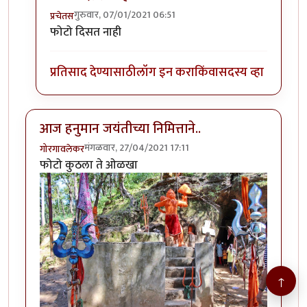
गुरुवार, 07/01/2021 06:51
प्रचेतस
In reply to
(No subject)
by
सुमेरिअन
फोटो दिसत नाही
प्रतिसाद देण्यासाठी
लॉग इन करा
किंवा
सदस्य व्हा
आज हनुमान जयंतीच्या निमित्ताने..
मंगळवार, 27/04/2021 17:11
गोरगावलेकर
फोटो कुठला ते ओळखा
↑