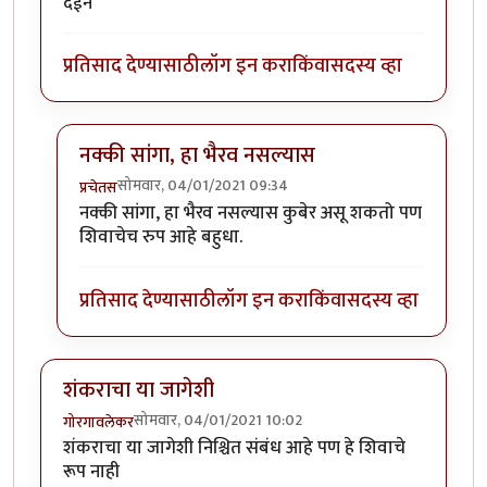
देईन
प्रतिसाद देण्यासाठी
लॉग इन करा
किंवा
सदस्य व्हा
नक्की सांगा, हा भैरव नसल्यास
सोमवार, 04/01/2021 09:34
प्रचेतस
In reply to
निरीक्षण अचूक. तरीही
by
गोरगावलेकर
नक्की सांगा, हा भैरव नसल्यास कुबेर असू शकतो पण
शिवाचेच रुप आहे बहुधा.
प्रतिसाद देण्यासाठी
लॉग इन करा
किंवा
सदस्य व्हा
शंकराचा या जागेशी
सोमवार, 04/01/2021 10:02
गोरगावलेकर
शंकराचा या जागेशी निश्चित संबंध आहे पण हे शिवाचे
रूप नाही