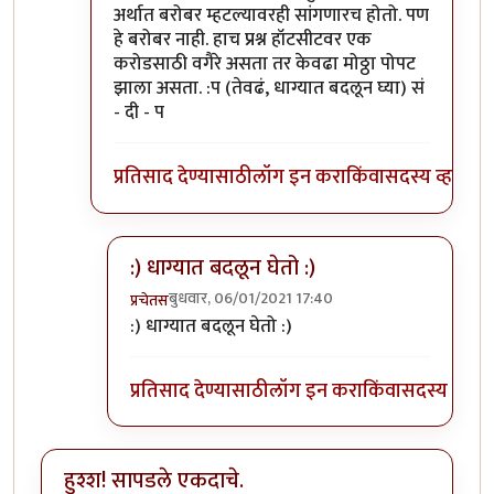
अर्थात बरोबर म्हटल्यावरही सांगणारच होतो. पण
हे बरोबर नाही. हाच प्रश्न हॉटसीटवर एक
करोडसाठी वगैरे असता तर केवढा मोठ्ठा पोपट
झाला असता. :प (तेवढं, धाग्यात बदलून घ्या) सं
- दी - प
प्रतिसाद देण्यासाठी
लॉग इन करा
किंवा
सदस्य व्हा
:) धाग्यात बदलून घेतो :)
बुधवार, 06/01/2021 17:40
प्रचेतस
In reply to
हा...हा...हा...
by
चांदणे संदीप
:) धाग्यात बदलून घेतो :)
प्रतिसाद देण्यासाठी
लॉग इन करा
किंवा
सदस्य व्हा
हुश्श! सापडले एकदाचे.