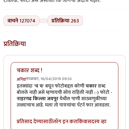
टाकावा. फोटो असे असावेत कि जागेचा अंदाज येइल.
वाचने
127074
प्रतिक्रिया
263
प्रतिक्रिया
चकार शब्द !
मंगळवार, 16/04/2019 09:33
अनिंद्य
इतक्यांदा
'च च'
बघून फोटोबद्दल कोणी
चकार
शब्द
बोलले नाही असे म्हणायची सोय राहिली नाही :-) फोटो -
नाहरगढ किल्ला जयपूर
येथील पाणी साठवणुकीच्या
तळ्याचाच आहे. मला तो पायऱ्यांचा पॅटर्न फार आवडला.
प्रतिसाद देण्यासाठी
लॉग इन करा
किंवा
सदस्य व्हा