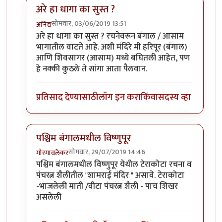
अरे हा धागा का सुस्त ?
सोमवार, 03/06/2019 13:51
अनिंद्य
In reply to
एक प्रयत्न
by
तुषार काळभोर
अरे हा धागा का सुस्त ? रचनेवरून बंगाल / आसाम
भागातील वाटते आहे. अशी मंदिरे मी हरिपूर (बंगाल)
आणि शिवसागर (आसाम) मध्ये बघितली आहेत, पण
हे नक्की कुठले ते सांगा आता पैलवान.
प्रतिसाद देण्यासाठी
लॉग इन करा
किंवा
सदस्य व्हा
पश्चिम बंगालमधील विष्णुपूर
सोमवार, 29/07/2019 14:46
गोरगावलेकर
In reply to
एक प्रयत्न
by
तुषार काळभोर
पश्चिम बंगालमधील विष्णुपूर येथील टेराकोटा रचना व
पंचरत्न शैलीतील "शामराई मंदिर " असावे. टेराकोटा
-भाजलेली माती /वीटा पंचरत्न शैली - पाच शिखर
असलेली