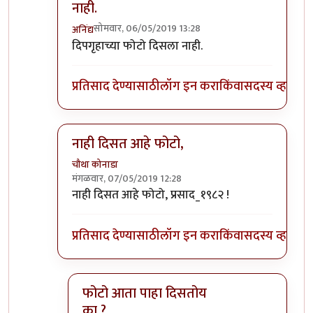
नाही.
सोमवार, 06/05/2019 13:28
अनिंद्य
In reply to
बरोबर ओळखलेय !
by
प्रसाद_१९८२
दिपगृहाच्या फोटो दिसला नाही.
प्रतिसाद देण्यासाठी
लॉग इन करा
किंवा
सदस्य व्हा
नाही दिसत आहे फोटो,
चौथा कोनाडा
मंगळवार, 07/05/2019 12:28
In reply to
बरोबर ओळखलेय !
by
प्रसाद_१९८२
नाही दिसत आहे फोटो, प्रसाद_१९८२ !
प्रतिसाद देण्यासाठी
लॉग इन करा
किंवा
सदस्य व्हा
फोटो आता पाहा दिसतोय
का ?