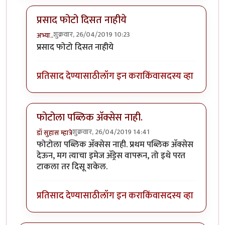
प्रसाद फोटो दिसत नाहीये
शुक्रवार, 26/04/2019 10:23
अभ्या..
In reply to
(No subject)
by
प्रसाद_१९८२
प्रसाद फोटो दिसत नाहीये
प्रतिसाद देण्यासाठी
लॉग इन करा
किंवा
सदस्य व्हा
फोटोला पब्लिक अ‍ॅक्सेस नाही.
शुक्रवार, 26/04/2019 14:41
डॉ सुहास म्हात्रे
In reply to
(No subject)
by
प्रसाद_१९८२
फोटोला पब्लिक अ‍ॅक्सेस नाही. प्रथम पब्लिक अ‍ॅक्सेस
देऊन, मग त्याचा इमेज अ‍ॅड्रेस वापरून, तो इथे परत
टाकला तर दिसू शकेल.
प्रतिसाद देण्यासाठी
लॉग इन करा
किंवा
सदस्य व्हा