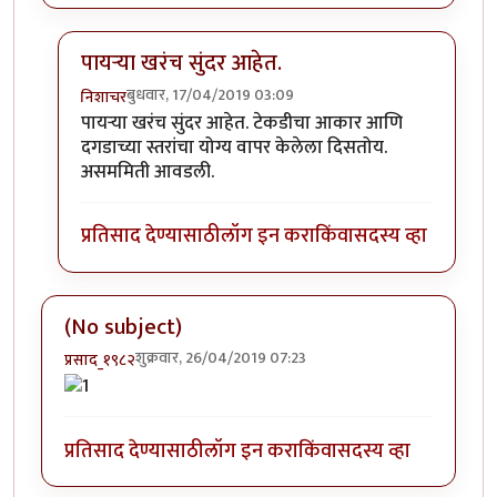
पायर्‍या खरंच सुंदर आहेत.
बुधवार, 17/04/2019 03:09
निशाचर
In reply to
चकार शब्द !
by
अनिंद्य
पायर्‍या खरंच सुंदर आहेत. टेकडीचा आकार आणि
दगडाच्या स्तरांचा योग्य वापर केलेला दिसतोय.
असममिती आवडली.
प्रतिसाद देण्यासाठी
लॉग इन करा
किंवा
सदस्य व्हा
(No subject)
शुक्रवार, 26/04/2019 07:23
प्रसाद_१९८२
प्रतिसाद देण्यासाठी
लॉग इन करा
किंवा
सदस्य व्हा