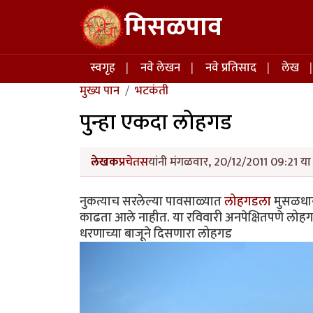
Skip to main content
मिसळपाव
Main navigation
स्वगृह
नवे लेखन
नवे प्रतिसाद
लेख
मुख्य पान
भटकंती
पुन्हा एकदा लोहगड
लेखक
प्रचेतस
यांनी मंगळवार, 20/12/2011 09:21 या 
नुकत्याच सरलेल्या पावसाळ्यात
लोहगडला
मुसळधार 
काढता आले नाहीत. या रविवारी अनपेक्षितपणे लोहगड
धरणाच्या बाजूने दिसणारा लोहगड