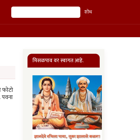
शोध
शोध
मिसळपाव वर स्वागत आहे.
े फोटो
. पवना