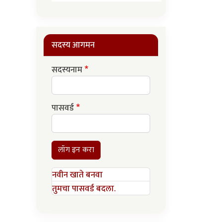
सदस्य आगमन
सदस्यनाम
पासवर्ड
लॉग इन करा
नवीन खाते बनवा
तुमचा पासवर्ड बदला.