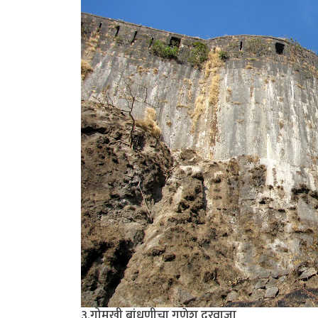
३.गोमुखी बांधणीचा गणेश दरवाजा