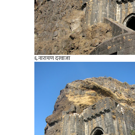
६.नारायण दरवाजा