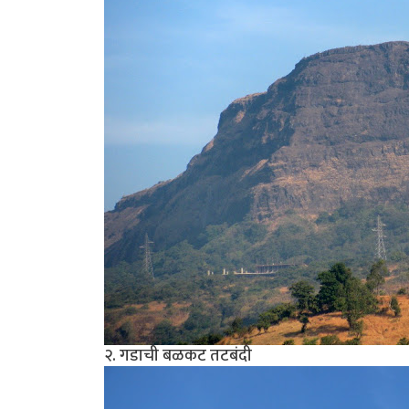
२. गडाची बळकट तटबंदी