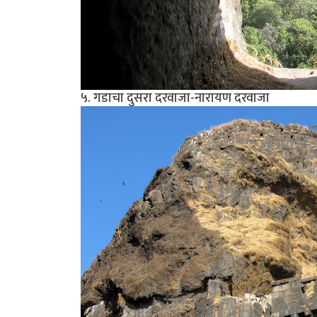
५. गडाचा दुसरा दरवाजा-नारायण दरवाजा