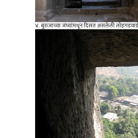
४. बुरुजाच्या जंघ्यांमधून दिसत असलेली लोहगडवाड