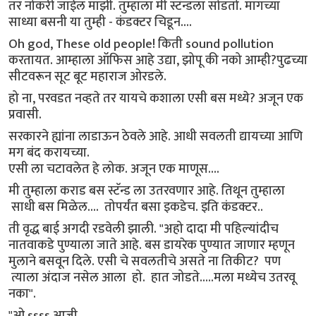
तर नोकरीं जाईल माझी. तुम्हाला मी स्टॅन्डला सोडतो. मागच्या
साध्या बसनी या तुम्ही - कंडक्टर चिडून....
Oh god, These old people! किती sound pollution
करतायत. आम्हाला ऑफिस आहे उद्या, झोपू की नको आम्ही?पुढच्या
सीटवरून सूट बूट महाराज ओरडले.
हो ना, परवडत नव्हते तर यायचे कशाला एसी बस मध्ये? अजून एक
प्रवासी.
सरकारने ह्यांना लाडाऊन ठेवले आहे. आधी सवलती द्यायच्या आणि
मग बंद करायच्या.
एसी ला चटावलेत हे लोक. अजून एक माणूस....
मी तुम्हाला कराड बस स्टॅन्ड ला उतरवणार आहे. तिथून तुम्हाला
साधी बस मिळेल.... तोपर्यंत बसा इकडेच. इति कंडक्टर..
ती वृद्ध बाई अगदी रडवेली झाली. "अहो दादा मी पहिल्यांदीच
नातवाकडे पुण्याला जाते आहे. बस डायरेक पुण्यात जाणार म्हणून
मुलाने बसवून दिले. एसी चे सवलतीचे असते ना तिकीट? पण
त्याला अंदाज नसेल आला हो. हात जोडते.....मला मध्येच उतरवू
नका".
"ओ ssss आजी,