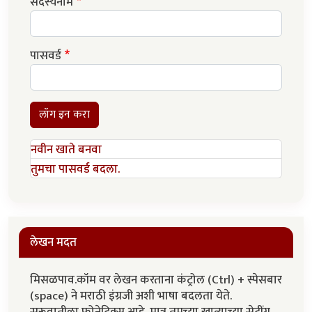
सदस्यनाम
पासवर्ड
लॉग इन करा
नवीन खाते बनवा
तुमचा पासवर्ड बदला.
लेखन मदत
मिसळपाव.कॉम वर लेखन करताना कंट्रोल (Ctrl) + स्पेसबार
(space) ने मराठी इंग्रजी अशी भाषा बदलता येते.
सुरूवातीला फोनेटिक्स आहे. मात्र तुमच्या खात्याच्या सेटींग