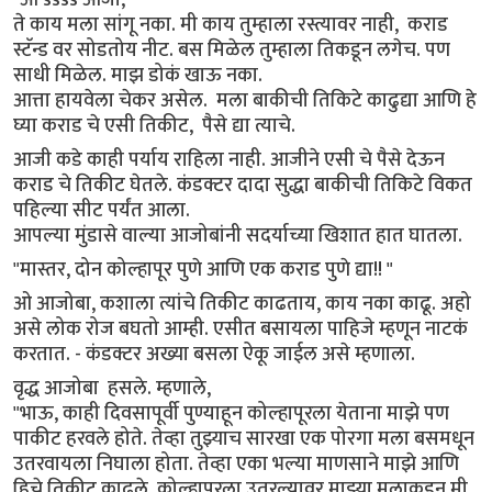
ते काय मला सांगू नका. मी काय तुम्हाला रस्त्यावर नाही, कराड
स्टॅन्ड वर सोडतोय नीट. बस मिळेल तुम्हाला तिकडून लगेच. पण
साधी मिळेल. माझ डोकं खाऊ नका.
आत्ता हायवेला चेकर असेल. मला बाकीची तिकिटे काढुद्या आणि हे
घ्या कराड चे एसी तिकीट, पैसे द्या त्याचे.
आजी कडे काही पर्याय राहिला नाही. आजीने एसी चे पैसे देऊन
कराड चे तिकीट घेतले. कंडक्टर दादा सुद्धा बाकीची तिकिटे विकत
पहिल्या सीट पर्यंत आला.
आपल्या मुंडासे वाल्या आजोबांनी सदर्याच्या खिशात हात घातला.
"मास्तर, दोन कोल्हापूर पुणे आणि एक कराड पुणे द्या!! "
ओ आजोबा, कशाला त्यांचे तिकीट काढताय, काय नका काढू. अहो
असे लोक रोज बघतो आम्ही. एसीत बसायला पाहिजे म्हणून नाटकं
करतात. - कंडक्टर अख्या बसला ऐकू जाईल असे म्हणाला.
वृद्ध आजोबा हसले. म्हणाले,
"भाऊ, काही दिवसापूर्वी पुण्याहून कोल्हापूरला येताना माझे पण
पाकीट हरवले होते. तेव्हा तुझ्याच सारखा एक पोरगा मला बसमधून
उतरवायला निघाला होता. तेव्हा एका भल्या माणसाने माझे आणि
हिचे तिकीट काढले. कोल्हापूरला उतरल्यावर माझ्या मुलाकडून मी