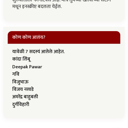
मधून इनस्क्रीप्ट बदलता येईल.
कोण कोण आलंय?
यावेळी 7 सदस्यं आलेले आहेत.
कांदा लिंबू
Deepak Pawar
गवि
विजुभाऊ
विजय नरवडे
अमरेंद्र बाहुबली
दुर्गविहारी