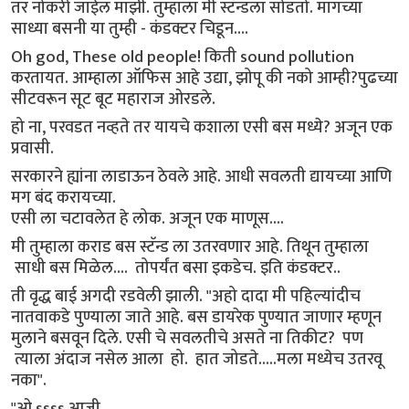
तर नोकरीं जाईल माझी. तुम्हाला मी स्टॅन्डला सोडतो. मागच्या
साध्या बसनी या तुम्ही - कंडक्टर चिडून....
Oh god, These old people! किती sound pollution
करतायत. आम्हाला ऑफिस आहे उद्या, झोपू की नको आम्ही?पुढच्या
सीटवरून सूट बूट महाराज ओरडले.
हो ना, परवडत नव्हते तर यायचे कशाला एसी बस मध्ये? अजून एक
प्रवासी.
सरकारने ह्यांना लाडाऊन ठेवले आहे. आधी सवलती द्यायच्या आणि
मग बंद करायच्या.
एसी ला चटावलेत हे लोक. अजून एक माणूस....
मी तुम्हाला कराड बस स्टॅन्ड ला उतरवणार आहे. तिथून तुम्हाला
साधी बस मिळेल.... तोपर्यंत बसा इकडेच. इति कंडक्टर..
ती वृद्ध बाई अगदी रडवेली झाली. "अहो दादा मी पहिल्यांदीच
नातवाकडे पुण्याला जाते आहे. बस डायरेक पुण्यात जाणार म्हणून
मुलाने बसवून दिले. एसी चे सवलतीचे असते ना तिकीट? पण
त्याला अंदाज नसेल आला हो. हात जोडते.....मला मध्येच उतरवू
नका".
"ओ ssss आजी,