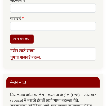
सदस्यनाम
पासवर्ड
लॉग इन करा
नवीन खाते बनवा
तुमचा पासवर्ड बदला.
लेखन मदत
मिसळपाव.कॉम वर लेखन करताना कंट्रोल (Ctrl) + स्पेसबार
(space) ने मराठी इंग्रजी अशी भाषा बदलता येते.
सुरूवातीला फोनेटिक्स आहे. मात्र तुमच्या खात्याच्या सेटींग