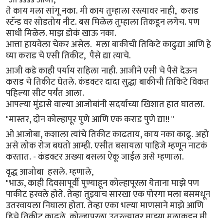
ते काय मला सांगू नका. मी काय तुम्हाला रस्त्यावर नाही, कराड
स्टॅन्ड वर सोडतोय नीट. बस मिळेल तुम्हाला तिकडून लगेच. पण
साधी मिळेल. माझ डोकं खाऊ नका.
आत्ता हायवेला चेकर असेल. मला बाकीची तिकिटे काढुद्या आणि हे
घ्या कराड चे एसी तिकीट, पैसे द्या त्याचे.
आजी कडे काही पर्याय राहिला नाही. आजीने एसी चे पैसे देऊन
कराड चे तिकीट घेतले. कंडक्टर दादा सुद्धा बाकीची तिकिटे विकत
पहिल्या सीट पर्यंत आला.
आपल्या मुंडासे वाल्या आजोबांनी सदर्याच्या खिशात हात घातला.
"मास्तर, दोन कोल्हापूर पुणे आणि एक कराड पुणे द्या!! "
ओ आजोबा, कशाला त्यांचे तिकीट काढताय, काय नका काढू. अहो
असे लोक रोज बघतो आम्ही. एसीत बसायला पाहिजे म्हणून नाटकं
करतात. - कंडक्टर अख्या बसला ऐकू जाईल असे म्हणाला.
वृद्ध आजोबा हसले. म्हणाले,
"भाऊ, काही दिवसापूर्वी पुण्याहून कोल्हापूरला येताना माझे पण
पाकीट हरवले होते. तेव्हा तुझ्याच सारखा एक पोरगा मला बसमधून
उतरवायला निघाला होता. तेव्हा एका भल्या माणसाने माझे आणि
हिचे तिकीट काढले. कोल्हापूरला उतरल्यावर माझ्या मुलाकडून मी