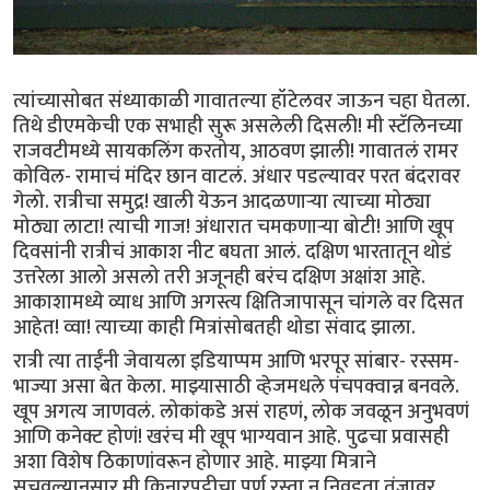
त्यांच्यासोबत संध्याकाळी गावातल्या हॉटेलवर जाऊन चहा घेतला.
तिथे डीएमकेची एक सभाही सुरू असलेली दिसली! मी स्टॅलिनच्या
राजवटीमध्ये सायकलिंग करतोय, आठवण झाली! गावातलं रामर
कोविल- रामाचं मंदिर छान वाटलं. अंधार पडल्यावर परत बंदरावर
गेलो. रात्रीचा समुद्र! खाली येऊन आदळणार्‍या त्याच्या मोठ्या
मोठ्या लाटा! त्याची गाज! अंधारात चमकणार्‍या बोटी! आणि खूप
दिवसांनी रात्रीचं आकाश नीट बघता आलं. दक्षिण भारतातून थोडं
उत्तरेला आलो असलो तरी अजूनही बरंच दक्षिण अक्षांश आहे.
आकाशामध्ये व्याध आणि अगस्त्य क्षितिजापासून चांगले वर दिसत
आहेत! व्वा! त्याच्या काही मित्रांसोबतही थोडा संवाद झाला.
रात्री त्या ताईंनी जेवायला इडियाप्पम आणि भरपूर सांबार- रस्सम-
भाज्या असा बेत केला. माझ्यासाठी व्हेजमधले पंचपक्वान्न बनवले.
खूप अगत्य जाणवलं. लोकांकडे असं राहणं, लोक जवळून अनुभवणं
आणि कनेक्ट होणं! खरंच मी खूप भाग्यवान आहे. पुढचा प्रवासही
अशा विशेष ठिकाणांवरून होणार आहे. माझ्या मित्राने
सुचवल्यानुसार मी किनारपट्टीचा पूर्ण रस्ता न निवडता तंजावूर