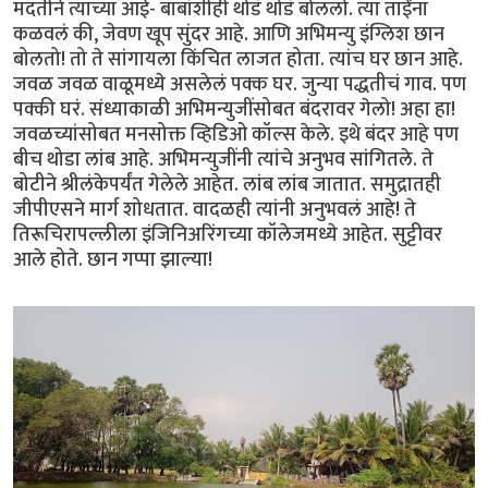
मदतीने त्याच्या आई- बाबांशीही थोडं थोडं बोललो. त्या ताईंना
कळवलं की, जेवण खूप सुंदर आहे. आणि अभिमन्यु इंग्लिश छान
बोलतो! तो ते सांगायला किंचित लाजत होता. त्यांच घर छान आहे.
जवळ जवळ वाळूमध्ये असलेलं पक्क घर. जुन्या पद्धतीचं गाव. पण
पक्की घरं. संध्याकाळी अभिमन्युजींसोबत बंदरावर गेलो! अहा हा!
जवळच्यांसोबत मनसोक्त व्हिडिओ कॉल्स केले. इथे बंदर आहे पण
बीच थोडा लांब आहे. अभिमन्युजींनी त्यांचे अनुभव सांगितले. ते
बोटीने श्रीलंकेपर्यंत गेलेले आहेत. लांब लांब जातात. समुद्रातही
जीपीएसने मार्ग शोधतात. वादळही त्यांनी अनुभवलं आहे! ते
तिरूचिरापल्लीला इंजिनिअरिंगच्या कॉलेजमध्ये आहेत. सुट्टीवर
आले होते. छान गप्पा झाल्या!