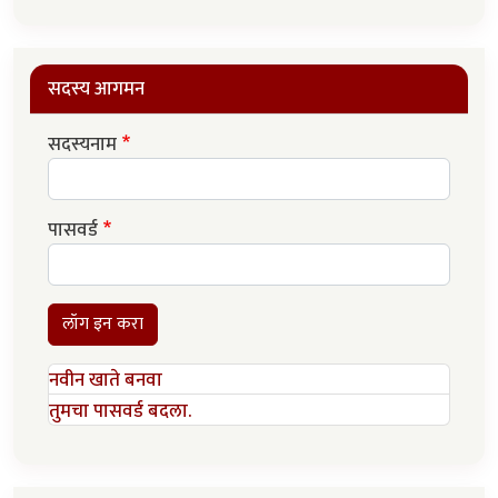
सदस्य आगमन
सदस्यनाम
पासवर्ड
लॉग इन करा
नवीन खाते बनवा
तुमचा पासवर्ड बदला.