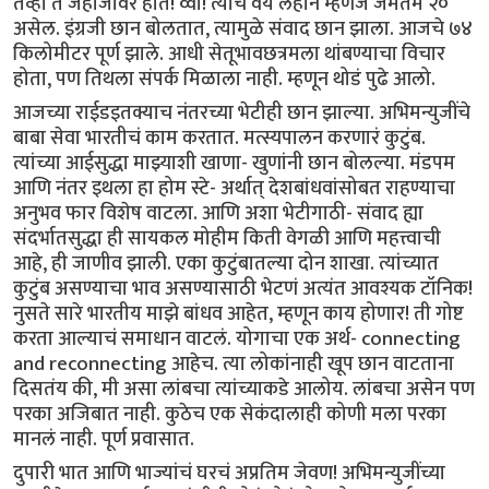
तेव्हा ते जहाजावर होते! व्वा! त्यांच वय लहान म्हणजे जेमतेम २०
असेल. इंग्रजी छान बोलतात, त्यामुळे संवाद छान झाला. आजचे ७४
किलोमीटर पूर्ण झाले. आधी सेतूभावछत्रमला थांबण्याचा विचार
होता, पण तिथला संपर्क मिळाला नाही. म्हणून थोडं पुढे आलो.
आजच्या राईडइतक्याच नंतरच्या भेटीही छान झाल्या. अभिमन्युजींचे
बाबा सेवा भारतीचं काम करतात. मत्स्यपालन करणारं कुटुंब.
त्यांच्या आईसुद्धा माझ्याशी खाणा- खुणांनी छान बोलल्या. मंडपम
आणि नंतर इथला हा होम स्टे- अर्थात् देशबांधवांसोबत राहण्याचा
अनुभव फार विशेष वाटला. आणि अशा भेटीगाठी- संवाद ह्या
संदर्भातसुद्धा ही सायकल मोहीम किती वेगळी आणि महत्त्वाची
आहे, ही जाणीव झाली. एका कुटुंबातल्या दोन शाखा. त्यांच्यात
कुटुंब असण्याचा भाव असण्यासाठी भेटणं अत्यंत आवश्यक टॉनिक!
नुसते सारे भारतीय माझे बांधव आहेत, म्हणून काय होणार! ती गोष्ट
करता आल्याचं समाधान वाटलं. योगाचा एक अर्थ- connecting
and reconnecting आहेच. त्या लोकांनाही खूप छान वाटताना
दिसतंय की, मी असा लांबचा त्यांच्याकडे आलोय. लांबचा असेन पण
परका अजिबात नाही. कुठेच एक सेकंदालाही कोणी मला परका
मानलं नाही. पूर्ण प्रवासात.
दुपारी भात आणि भाज्यांचं घरचं अप्रतिम जेवण! अभिमन्युजींच्या