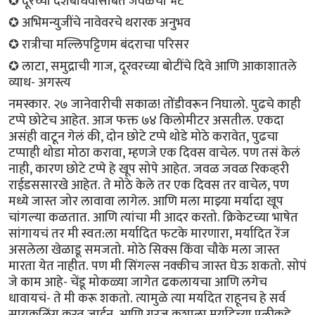
✪ दूरच्या देशबांधवांसोबत जवळची भेट
✪ अभिमन्युजींचे नावेवरचे थरारक अनुभव
✪ रात्रीचा मल्लिपट्टिणम बंदराचा परिसर
✪ लाटा, समुद्राची गाज, दूरवरच्या बोटींचे दिवे आणि आकाशातले
व्याध- अगस्त्य
नमस्कार. २७ जानेवारीची सकाळ! तोंडीवरून निघालो. पुढचे काही
टप्पे छोटेच आहेत. आज फक्त ७४ किलोमीटर असतील. एकदा
असंही वाटून गेलं की, दोन छोटे टप्पे थोडे मोठे करावेत, पुढचा
टप्पाही थोडा मोठा करावा, म्हणजे एक दिवस वाचेल. पण तसं केलं
नाही, कारण छोटे टप्पे हे खूप सोपे आहेत. जवळ जवळ रिकव्हरी
राईडससारखे आहेत. ते मोठे केले तर एक दिवस तर वाचेल, पण
मध्ये जास्त जोर लावावा लागेल. आणि मला माझ्या मर्यादा खूप
चांगल्या कळतात. आणि त्यांचा मी आदर करतो. क्रिकेटच्या भाषेत
सांगायचं तर मी‌ स्वत:ला मर्यादित फटके मारणारा, मर्यादित रेंज
असलेला खेळाडू समजतो. मोठे सिक्स किंवा चौके मला जास्त
मारता येत नाहीत. पण मी सिंगल्स नक्कीच जास्त घेऊ शकतो. सोपं
जे काम आहे- चेंडू मोकळ्या जागेत ढकलायचा आणि लगेच
धावायचं- ते मी करू शकतो. त्यामुळे त्या मर्यादेत राहूनच हे सर्व
सायकलिंग करत जाईन. आणि गरज कशाला मर्यादेच्या पलीकडे