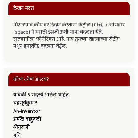
लेखन मदत
मिसळपाव.कॉम वर लेखन करताना कंट्रोल (Ctrl) + स्पेसबार
(space) ने मराठी इंग्रजी अशी भाषा बदलता येते.
सुरूवातीला फोनेटिक्स आहे. मात्र तुमच्या खात्याच्या सेटींग
मधून इनस्क्रीप्ट बदलता येईल.
कोण कोण आलंय?
यावेळी 5 सदस्यं आलेले आहेत.
चंद्रसूर्यकुमार
An-inventor
अमरेंद्र बाहुबली
श्रीगुरुजी
गवि