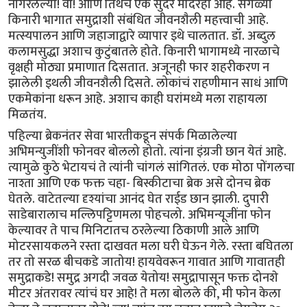
नांगरलेल्या! वा! आणि तिथेच एक सुंदर मंदिरही आहे. सगळ्या
किनारी भागात समुद्राशी संबंधित जीवनशैली महत्त्वाची आहे.
मत्स्यपालन आणि जहाजाद्वारे व्यापार इथे चालतात. डॉ. अब्दुल
कलामसुद्धा अशाच कुटुंबातले होते. किनारी भागामध्ये नारळाचे
वृक्षही मोठ्या प्रमाणात दिसतात. अजूनही फार शहरीकरण न
झालेली इथली जीवनशैली दिसते. लोकांचं राहणीमान साधं आणि
एकमेकांना धरून आहे. अशाच काही घरांमध्ये मला राहायला
मिळतंय.
पहिल्या ब्रेकनंतर सेवा भारतीकडून संपर्क मिळालेल्या
अभिमन्युजींशी फोनवर बोललो होतो. त्यांना इंग्रजी छान येतं आहे.
त्यामुळे कुठे भेटायचं ते त्यांनी चांगलं सांगितलं. एक मोठा पोंगलचा
नाश्ता आणि एक फक्त चहा- बिस्कीटाचा ब्रेक असे दोनच ब्रेक
घेतले. वाटेतल्या दृश्यांचा आनंद घेत राईड छान झाली. दुपारी
साडेबारालाच मल्लिपट्टिणमला पोहचलो. अभिमन्यूजींना फोन
केल्यावर ते पाच मिनिटातच ठरलेल्या ठिकाणी आले आणि
मोटरसायकलने रस्ता दाखवत मला घरी घेऊन गेले. रस्ता बघितला
तर तो सरळ बीचकडे जातोय! हायवेवरून गावात आणि गावातही
समुद्राकडे! समुद्र अगदी जवळ येतोय! समुद्रापासून फक्त दोनशे
मीटर अंतरावर त्यांचं घर आहे! ते मला बोलले की, मी फोन केला