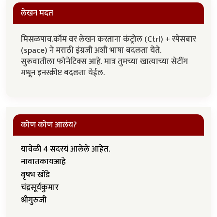
लेखन मदत
मिसळपाव.कॉम वर लेखन करताना कंट्रोल (Ctrl) + स्पेसबार
(space) ने मराठी इंग्रजी अशी भाषा बदलता येते.
सुरूवातीला फोनेटिक्स आहे. मात्र तुमच्या खात्याच्या सेटींग
मधून इनस्क्रीप्ट बदलता येईल.
कोण कोण आलंय?
यावेळी 4 सदस्यं आलेले आहेत.
नावातकायआहे
वृषभ खोंडे
चंद्रसूर्यकुमार
श्रीगुरुजी