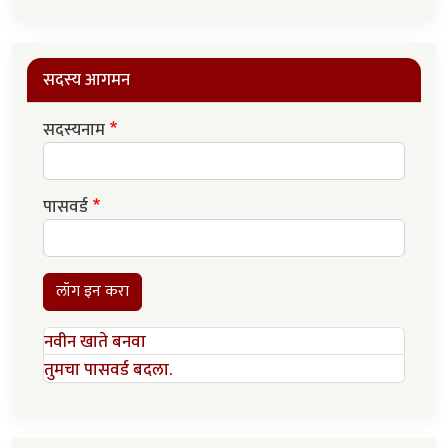
सदस्य आगमन
सदस्यनाम
पासवर्ड
लॉग इन करा
नवीन खाते बनवा
तुमचा पासवर्ड बदला.