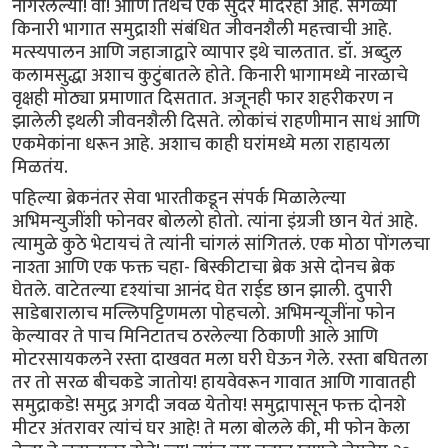
नांगरलेल्या! वा! आणि तिथेच एक सुंदर मंदिरही आहे. सगळ्या
किनारी भागात समुद्राशी संबंधित जीवनशैली महत्त्वाची आहे.
मत्स्यपालन आणि जहाजाद्वारे व्यापार इथे चालतात. डॉ. अब्दुल
कलामसुद्धा अशाच कुटुंबातले होते. किनारी भागामध्ये नारळाचे
वृक्षही मोठ्या प्रमाणात दिसतात. अजूनही फार शहरीकरण न
झालेली इथली जीवनशैली दिसते. लोकांचं राहणीमान साधं आणि
एकमेकांना धरून आहे. अशाच काही घरांमध्ये मला राहायला
मिळतंय.
पहिल्या ब्रेकनंतर सेवा भारतीकडून संपर्क मिळालेल्या
अभिमन्युजींशी फोनवर बोललो होतो. त्यांना इंग्रजी छान येतं आहे.
त्यामुळे कुठे भेटायचं ते त्यांनी चांगलं सांगितलं. एक मोठा पोंगलचा
नाश्ता आणि एक फक्त चहा- बिस्कीटाचा ब्रेक असे दोनच ब्रेक
घेतले. वाटेतल्या दृश्यांचा आनंद घेत राईड छान झाली. दुपारी
साडेबारालाच मल्लिपट्टिणमला पोहचलो. अभिमन्यूजींना फोन
केल्यावर ते पाच मिनिटातच ठरलेल्या ठिकाणी आले आणि
मोटरसायकलने रस्ता दाखवत मला घरी घेऊन गेले. रस्ता बघितला
तर तो सरळ बीचकडे जातोय! हायवेवरून गावात आणि गावातही
समुद्राकडे! समुद्र अगदी जवळ येतोय! समुद्रापासून फक्त दोनशे
मीटर अंतरावर त्यांचं घर आहे! ते मला बोलले की, मी फोन केला