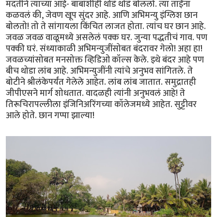
मदतीने त्याच्या आई- बाबांशीही थोडं थोडं बोललो. त्या ताईंना
कळवलं की, जेवण खूप सुंदर आहे. आणि अभिमन्यु इंग्लिश छान
बोलतो! तो ते सांगायला किंचित लाजत होता. त्यांच घर छान आहे.
जवळ जवळ वाळूमध्ये असलेलं पक्क घर. जुन्या पद्धतीचं गाव. पण
पक्की घरं. संध्याकाळी अभिमन्युजींसोबत बंदरावर गेलो! अहा हा!
जवळच्यांसोबत मनसोक्त व्हिडिओ कॉल्स केले. इथे बंदर आहे पण
बीच थोडा लांब आहे. अभिमन्युजींनी त्यांचे अनुभव सांगितले. ते
बोटीने श्रीलंकेपर्यंत गेलेले आहेत. लांब लांब जातात. समुद्रातही
जीपीएसने मार्ग शोधतात. वादळही त्यांनी अनुभवलं आहे! ते
तिरूचिरापल्लीला इंजिनिअरिंगच्या कॉलेजमध्ये आहेत. सुट्टीवर
आले होते. छान गप्पा झाल्या!