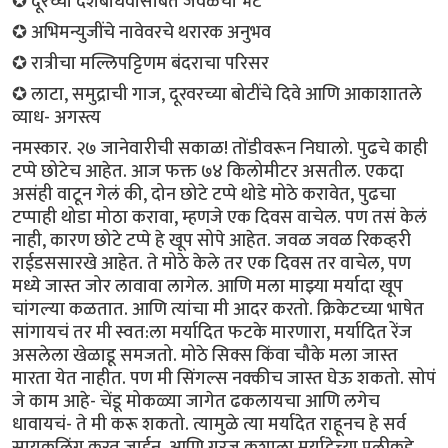
✪ दूरच्या देशबांधवांसोबत जवळची भेट
✪ अभिमन्युजींचे नावेवरचे थरारक अनुभव
✪ रात्रीचा मल्लिपट्टिणम बंदराचा परिसर
✪ लाटा, समुद्राची गाज, दूरवरच्या बोटींचे दिवे आणि आकाशातले
व्याध- अगस्त्य
नमस्कार. २७ जानेवारीची सकाळ! तोंडीवरून निघालो. पुढचे काही
टप्पे छोटेच आहेत. आज फक्त ७४ किलोमीटर असतील. एकदा
असंही वाटून गेलं की, दोन छोटे टप्पे थोडे मोठे करावेत, पुढचा
टप्पाही थोडा मोठा करावा, म्हणजे एक दिवस वाचेल. पण तसं केलं
नाही, कारण छोटे टप्पे हे खूप सोपे आहेत. जवळ जवळ रिकव्हरी
राईडससारखे आहेत. ते मोठे केले तर एक दिवस तर वाचेल, पण
मध्ये जास्त जोर लावावा लागेल. आणि मला माझ्या मर्यादा खूप
चांगल्या कळतात. आणि त्यांचा मी आदर करतो. क्रिकेटच्या भाषेत
सांगायचं तर मी‌ स्वत:ला मर्यादित फटके मारणारा, मर्यादित रेंज
असलेला खेळाडू समजतो. मोठे सिक्स किंवा चौके मला जास्त
मारता येत नाहीत. पण मी सिंगल्स नक्कीच जास्त घेऊ शकतो. सोपं
जे काम आहे- चेंडू मोकळ्या जागेत ढकलायचा आणि लगेच
धावायचं- ते मी करू शकतो. त्यामुळे त्या मर्यादेत राहूनच हे सर्व
सायकलिंग करत जाईन. आणि गरज कशाला मर्यादेच्या पलीकडे