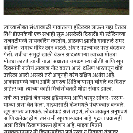
त्यांच्यासोबत संध्याकाळी गावातल्या हॉटेलवर जाऊन चहा घेतला.
तिथे डीएमकेची एक सभाही सुरू असलेली दिसली! मी स्टॅलिनच्या
राजवटीमध्ये सायकलिंग करतोय, आठवण झाली! गावातलं रामर
कोविल- रामाचं मंदिर छान वाटलं. अंधार पडल्यावर परत बंदरावर
गेलो. रात्रीचा समुद्र! खाली येऊन आदळणार्‍या त्याच्या मोठ्या
मोठ्या लाटा! त्याची गाज! अंधारात चमकणार्‍या बोटी! आणि खूप
दिवसांनी रात्रीचं आकाश नीट बघता आलं. दक्षिण भारतातून थोडं
उत्तरेला आलो असलो तरी अजूनही बरंच दक्षिण अक्षांश आहे.
आकाशामध्ये व्याध आणि अगस्त्य क्षितिजापासून चांगले वर दिसत
आहेत! व्वा! त्याच्या काही मित्रांसोबतही थोडा संवाद झाला.
रात्री त्या ताईंनी जेवायला इडियाप्पम आणि भरपूर सांबार- रस्सम-
भाज्या असा बेत केला. माझ्यासाठी व्हेजमधले पंचपक्वान्न बनवले.
खूप अगत्य जाणवलं. लोकांकडे असं राहणं, लोक जवळून अनुभवणं
आणि कनेक्ट होणं! खरंच मी खूप भाग्यवान आहे. पुढचा प्रवासही
अशा विशेष ठिकाणांवरून होणार आहे. माझ्या मित्राने
सुचवल्यानुसार मी किनारपट्टीचा पूर्ण रस्ता न निवडता तंजावूर