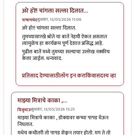
अरे हो!! चांगला सल्ला दिलात…
बुधवार, 13/05/2026 11:06
पाषाणभेद
In reply to
रस्त्यातून जाताना शर्टच्या…
by
विजुभाऊ
अरे हो!! चांगला सल्ला दिलात.
तुमच्यासारखे श्रोते या बातें नेहमी ऐकत असतात
त्यामुळेच हा कार्यक्रम पूर्ण देशात प्रसिद्ध आहे.
पुढील बातें मध्ये तुमच्या सल्याचा उल्लेख नक्कीच
केला जाईल. धन्यवाद.
प्रतिसाद देण्यासाठी
लॉग इन करा
किंवा
सदस्य व्हा
माझ्या मित्राचे काका ,…
बुधवार, 13/05/2026 15:25
विजुभाऊ
माझ्या मित्राचे काका , डोक्यावर कच्चा पापड घेऊन
निघतात.
मधेच कधीतरी तो पापड शेकून तयार होतो. मग ते तो