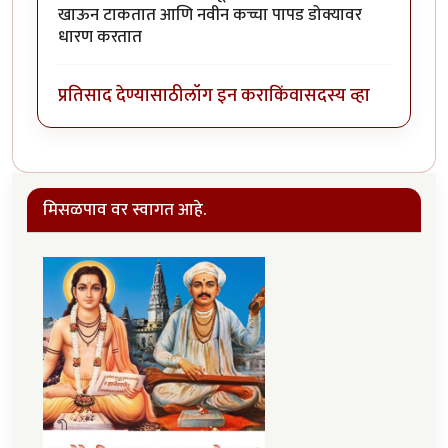
खाऊन टाकतात आणि नवीन कच्चा पापड डोक्यावर
धारण करतात
प्रतिसाद देण्यासाठी
लॉग इन करा
किंवा
सदस्य व्हा
मिसळपाव वर स्वागत आहे.