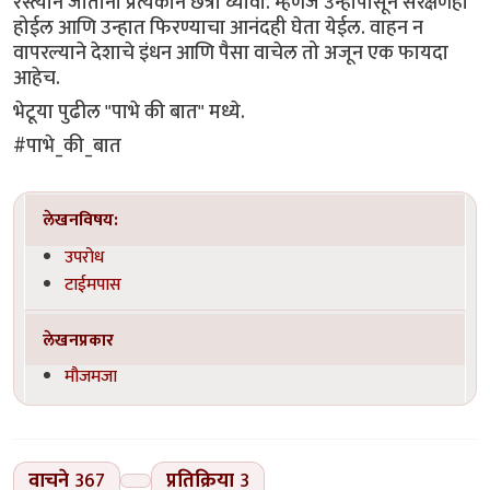
रस्त्याने जातांना प्रत्येकाने छत्री घ्यावी. म्हणजे उन्हापासून संरक्षणही
होईल आणि उन्हात फिरण्याचा आनंदही घेता येईल. वाहन न
वापरल्याने देशाचे इंधन आणि पैसा वाचेल तो अजून एक फायदा
आहेच.
भेटूया पुढील "पाभे की बात" मध्ये.
#पाभे_की_बात
लेखनविषय:
उपरोध
टाईमपास
लेखनप्रकार
मौजमजा
वाचने
367
प्रतिक्रिया
3