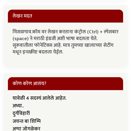
लेखन मदत
मिसळपाव.कॉम वर लेखन करताना कंट्रोल (Ctrl) + स्पेसबार
(space) ने मराठी इंग्रजी अशी भाषा बदलता येते.
सुरूवातीला फोनेटिक्स आहे. मात्र तुमच्या खात्याच्या सेटींग
मधून इनस्क्रीप्ट बदलता येईल.
कोण कोण आलंय?
यावेळी 4 सदस्यं आलेले आहेत.
अभ्या..
दुर्गविहारी
जयन्त बा शिम्पि
अप्पा जोगळेकर