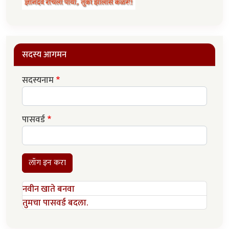
सदस्य आगमन
सदस्यनाम
पासवर्ड
लॉग इन करा
नवीन खाते बनवा
तुमचा पासवर्ड बदला.