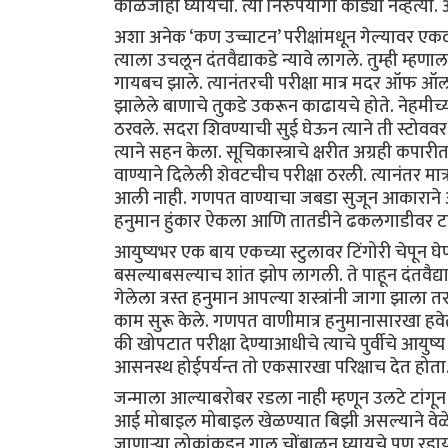
काळजीही घ्यायचा. त्या निरुपयोगी काड्या नव्हत्या.
अशा अनेक ‘कण उच्चाटन’ परीक्षांमधून गेल्यावर
त्याला उचलून दंतवैद्याकडे न्यावे लागले. तुम्ही म्ह
गायबच झाले. त्यानंतरची परीक्षा मात्र मदर ऑफ 
झालेले बाणाचे तुकडे उकरून काढायचे होते. नेहमीच्य
ठरवले. सदरा शिवण्याची सुई घेऊन त्याने ती स्टोवव
त्याने सहन केला. सूचिकास्त्राचे क्षरीत अग्रही कपा
वाण्याने दिलेली शेवटचीच परीक्षा ठरली. त्यानंतर
आली नाही. गणपत वाण्याचा जबडा सुजून आकाराने आ
हनुमान हुंकार ऐकला आणि तातडीने ढकलगाडीवर टाकून 
आयुष्यभर एक बाय एकच्या स्टुलावर टिंगोरी चेपून घ
बसल्याबसल्याच शांत झोप लागली. ते पाहून दंतवैद
गेलेला त्रस्त हनुमान आपल्या शस्त्रांनी जागा झाला
काम सुरू केले. गणपत वाणीमात्र हनुमानासारखा हव
की खोपटात परीक्षा देण्याआधीचे त्याचे पुर्वीचे आय
आसनस्थ होईपर्यन्त तो एकसारखा परिक्षाच देत होता
जन्माला आल्याबरोबर रडला नाही म्हणून उलटे टांगून 
आई मोबाइल मोबाइल खेळण्यात बिझी असल्याने वेळेवर द
जाणाऱ्या लोकांकडून गाल चोंबाळून घ्यायचे पण रडायचे