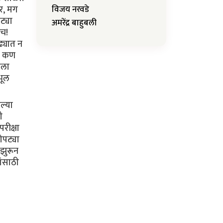
र, मग
विजय नरवडे
ट्या
अमरेंद्र बाहुबली
ेच!
ढ्यात न
ण कण
ाला
भूल
ल्या
ी
रीक्षा
ेपट्या
 झुरून
ांसाठी