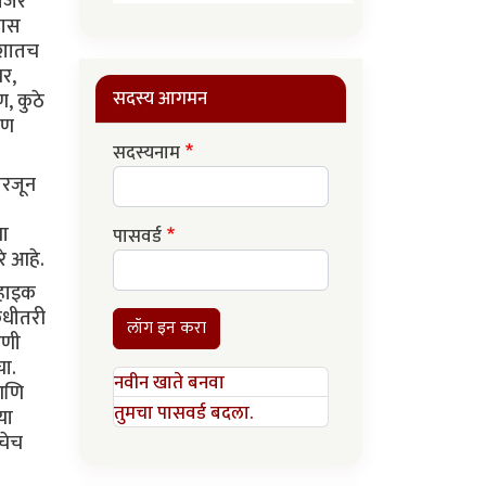
ाजरे
पास
 कशातच
वर,
सदस्य आगमन
, कुठे
ाण
सदस्यनाम
परजून
चा
पासवर्ड
रे आहे.
्हाइक
 कधीतरी
लॉग इन करा
ोणी
चा.
नवीन खाते बनवा
आणि
तुमचा पासवर्ड बदला.
या
ाचेच