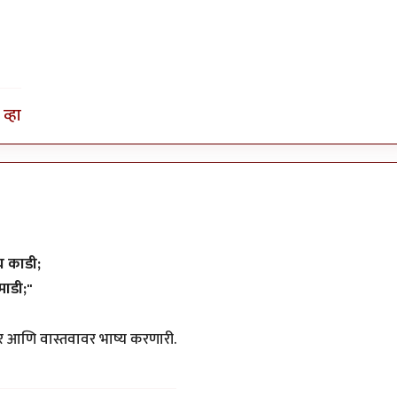
व्हा
च काडी;
माडी;"
ावर आणि वास्तवावर भाष्य करणारी.