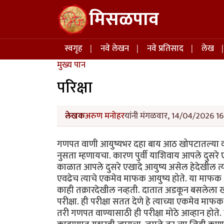
Skip to main content
मिसळपाव
Main navigation
स्वगृह
नवे लेखन
नवे प्रतिसाद
लेख
मुख्य पान
परिक्षा
लेखक
अरुण मनोहर
यांनी मंगळवार, 14/04/2026 16:
गणपत वाणी आयुष्यभर दहा बाय आठ खोपटातल्या काउं
नुसता म्हणायचा. कारण पुर्वी याशिवाय आपले दुसरे ए
काळात आपले दुसरे एखादे आयुष्य असेल हेदेखील त्या
एवढेच त्याचे एकमेव माफक आयुष्य होते. या माफक आ
काही तक्रारदेखील नव्हती. दातात अडकून बसलेला खा
परीक्षा. ही परीक्षा सतत देणे हे त्याच्या एकमेव मा
तरी गणपत वाण्यासाठी ही परीक्षा मोठे आव्हान होते