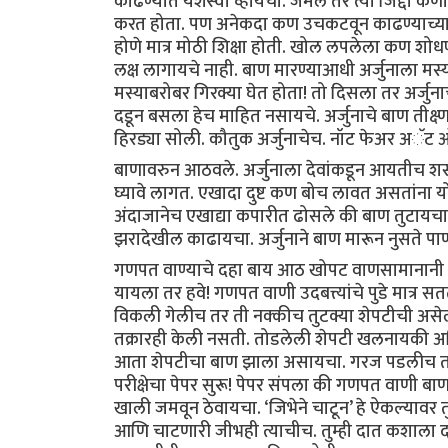
काढण्यात यशस्वी व्हायचा. जमले तर त्या जिद्दी क
करत होता. पण अनेकदा कण उचकटवून काढण्याच्या पर
होणे मात्र मोठी शिक्षा होती. खोल लपलेला कण शोधण्
लक्ष लागायचे नाही. बाण मारण्याआधी अर्जुनाला म
मस्याबरोबर गिरक्या घेत होता! तो दिसला तर अर्जु
दडून बसला हेच माहित नसायचे. अर्जुनाचे बाण तीक्ष्ण
हिरड्या सोली. कौतुक अर्जुनाचेच. नॉट फेअर अॅट
बाणावरुन आठवले. अर्जुनाला देवांकडून आयतीच शस्
घ्यावे लागत. एखादा दुष्ट कण बोच लावत असतांना य
अंदाजानेच एखाद्या कपारीत ढोसले की बाण तुटायचा
झरादेखील काढायचा. अर्जुनाने बाण मारून नुसते पाणीच
गणपत वाण्याचे दहा बाय आठ खोपट वाणसामानानी भर
यायला तर हवे! गणपत वाणी उदबत्त्यांचे पुडे मात्र सत
विकली गेलीच तर ती नक्कीच तुटक्या शेपटीची अस
तक्रारही केली नसती. तोडलेली शेपटी खलनायकी अभि
आता शेपटीचा बाण झाला असायचा. गरज पडलीच तर
परीक्षेचा पेपर सुरू! पेपर संपला की गणपत वाणी बा
खाली जमवून ठेवायचा. ‘जिभेने चाटून’ हे ऐकल्यावर 
आणि चाटणारी जीभही त्याचीच. तुम्ही दात कशाला