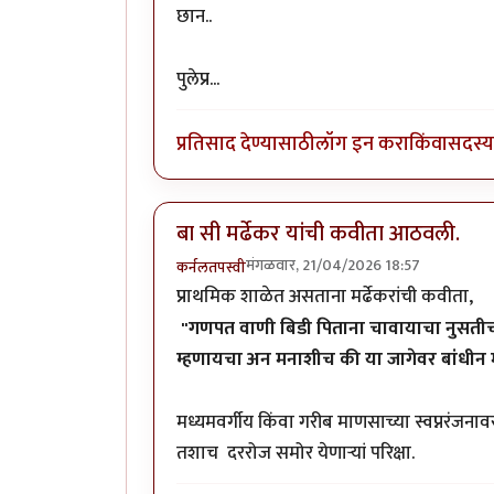
छान..
पुलेप्र...
प्रतिसाद देण्यासाठी
लॉग इन करा
किंवा
सदस्य 
बा सी मर्ढेकर यांची कवीता आठवली.
मंगळवार, 21/04/2026 18:57
कर्नलतपस्वी
प्राथमिक शाळेत असताना मर्ढेकरांची कवीता,
"गणपत वाणी बिडी पिताना चावायाचा नुसती
म्हणायचा अन मनाशीच की या जागेवर बांधीन 
मध्यमवर्गीय किंवा गरीब माणसाच्या स्वप्नरंजन
तशाच दररोज समोर येणाऱ्यां परिक्षा.