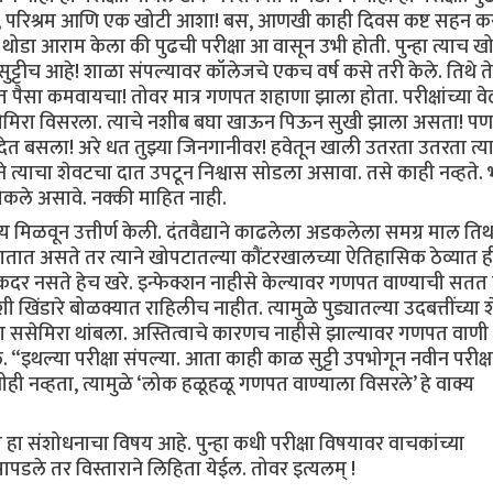
धावपळ, परिश्रम आणि एक खोटी आशा! बस, आणखी काही दिवस कष्ट सहन क
. थोडा आराम केला की पुढची परीक्षा आ वासून उभी होती. पुन्हा त्याच खो
ीच आहे! शाळा संपल्यावर कॉलेजचे एकच वर्ष कसे तरी केले. तिथे त
सा कमवायचा! तोवर मात्र गणपत शहाणा झाला होता. परीक्षांच्या वे
मिरा विसरला. त्याचे नशीब बघा खाऊन पिऊन सुखी झाला असता! प
 देत बसला! अरे धत तुझ्या जिनगानीवर! हवेतून खाली उतरता उतरता त्य
ने त्याचा शेवटचा दात उपटून निश्वास सोडला असावा. तसे काही नव्हते. 
कले असावे. नक्की माहित नाही.
ण्य मिळवून उत्तीर्ण केली. दंतवैद्याने काढलेला अडकलेला समग्र माल तिथ
या हातात असते तर त्याने खोपटातल्या कौंटरखालच्या ऐतिहासिक ठेव्यात ह
 नसते हेच खरे. इन्फेक्शन नाहीसे केल्यावर गणपत वाण्याची सतत प
िंडारे बोळक्यात राहिलीच नाहीत. त्यामुळे पुड्यातल्या उदबत्तींच्या श
ा ससेमिरा थांबला. अस्तित्वाचे कारणच नाहीसे झाल्यावर गणपत वाणी
े. “इथल्या परीक्षा संपल्या. आता काही काळ सुट्टी उपभोगून नवीन परीक्ष
नव्हता, त्यामुळे ‘लोक हळूहळू गणपत वाण्याला विसरले’ हे वाक्य
 हा संशोधनाचा विषय आहे. पुन्हा कधी परीक्षा विषयावर वाचकांच्या
डले तर विस्ताराने लिहिता येईल. तोवर इत्यलम् !