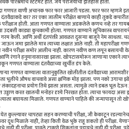
 अथक परिश्रमांचे स्टेटमेंट होते. जय पराजयाचा इतिहास होता.
 एकदा गणपत वाणी अचानक फार फार आजारी पडला. फार फार म्हणजे इ
णाल दंतवैद्याकडे का? तर एका जालीम परीक्षेत बाणाचे काही तुकडे कपारीत
ऑल परीक्षाज होती. आता गणपत वाण्याला अडकलेले कणच नव्हे तर गाय
ा उदबत्ती काड्या कुचकामी होत्या. गणपत वाण्याने सूचिकास्त्र वापरायच
र गरम केली. आणि अर्धी दंतपंक्ती आवळत दुसऱ्या बाजुने नेम साधला. 
रीत जाऊन जमा झालेले मात्र त्याच्या लक्षात आले नाही. ती महापरीक्षा ग
 मात्र नवीन परीक्षा समोर आलीच नाही. कारण नवीण कण लपून बसायची 
णि रंगाने हनुमानासारखा झाला. खोपटासमोरून जाणाऱ्या एकाने त्या
गणपत वाण्याला दंतवैद्याच्या खुर्चीत डंप केले.
ेणाऱ्या गणपत वाण्याला वातानुकुलित खोलीतील दंतवैद्याच्या आरामशीर 
्याला भूलीचे औषध वाचवावे असा क्षणिक मोह झाला. पण नको उगाच! झ
 तर लंकादहनाचा प्रयोग तिथे झाला असता. त्यामुळे त्याने डबल भूल देऊ
ेत उड्डाण करत खालची मनोहर दृश्ये निरखत होता. त्याचा फायदा असा 
ुष्य त्याला बघायला मिळाले. गणपत वाण्याने पाहिले की जन्मापासून तो ख
.
घेत कुल्ल्यावर चापट्या सहन करण्याची परीक्षा, जी केकाटून रडल्याने
ूध मिळाले नाही, तेव्हा किती वेळ भुके राहू शकतो ही परीक्षा. येणाऱ
 नाही ही परीक्षा. पावले टाकणे शिकतांना पडायचे नाही ही परीक्षा. पु