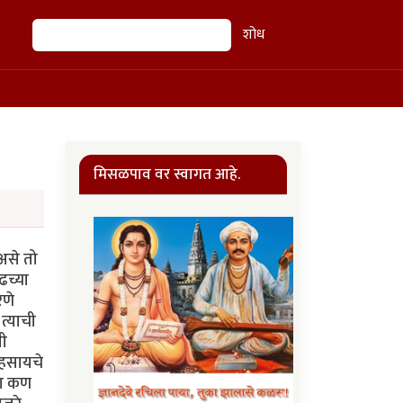
शोध
शोध
मिसळपाव वर स्वागत आहे.
असे तो
ढच्या
रणे
त्याची
ती
ा हसायचे
ला कण