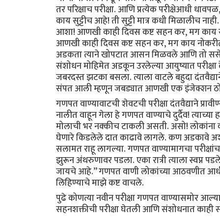
तर परिक्षाच परीक्षा. आणि प्रत्येक परीक्षेआधी 
काय सुट्टीच आहे! ती सुट्टी मात्र कधी मिळालीच नाही
आशा! आणखी काही दिवस कष्ट सहन कर, मग काय सुट्ट
आणखी काही दिवस कष्ट सहन कर, मग काय नोकरीत पै
अडकता त्याने खोपटात आसन मिळवले आणि तो ससे
संशोधन मोहिमेत अडकून उरलेल्या आयुष्यात परीक्षा
जबरदस्त झटका बसला. त्याला वाटले बहुदा दंतवैद्या
संपत आली म्हणून जबड्यात आणखी एक इंजेक्शन ठो
गणपत वाण्यावाटची शेवटची परीक्षा दंतवैद्याने प्रावी
नालीत वाहून गेला हे गणपत वाण्याचे दुर्दैव! त्याच्
मोलाची भर नक्कीच टाकली असती. असो! लोकांना कदर
घेणारे किडलेले दात काढावे लागले. कण अडकावे अशी ख
सलामत राहू लागल्या. गणपत वाण्यामागचा परीक्षांच
झुरून अंथरुणावर पडला. एका रात्री त्याला स्वप्न पडल
जायचे आहे.” गणपत वाणी लोकांच्या आठवणीत आधीही 
लिहिण्याचे माझे कष्ट वाचले.
पुढे कोणत्या नवीन परीक्षा गणपत वाण्यासमोर आल्या
सहनशक्तीची परीक्षा घेतली आणि संशोधनात काही साप