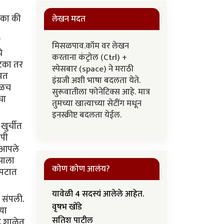
तका की
लेखन मदत
ब
मिसळपाव.कॉम वर लेखन
े
करताना कंट्रोल (Ctrl) +
चटका तर
स्पेसबार (space) ने मराठी
णपत
इंग्रजी अशी भाषा बदलता येते.
वेळच
सुरूवातीला फोनेटिक्स आहे. मात्र
चा
तुमच्या खात्याच्या सेटींग मधून
इनस्क्रीप्ट बदलता येईल.
खुर्चीत
ोपी
न आपले
झाला
कोण कोण आलंय?
ोपटात
यावेळी 4 सदस्यं आलेले आहेत.
च संपली.
वृषभ खोंडे
्या
सतिश पाटील
ढे शाळेत