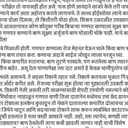
णाला तावातावाने दाताखाली रगडून, नाहीच जमले तर गिळून तो हे यश स
ीक्षेत तो नापासही होत असे. पास होणे आनंदाने साजरे केले तरी ना
याचे कार्य आता अहोरात्र करावे लागायचे. ते साध्य होईस्तोवर त्याचे
स्याचा डोळा दिसला, तो कितीतरी मोठा होता. शिवाय टळटळीत उघड्या
नाचे आजतागायत कोण कौतुक! गरीब बिचाऱ्या गणपत वाण्याला सूक्ष्म कण
! गणपत वाण्याचे बाण सूक्ष्म! अर्जुनाचे बाण मोठाली भोके पाडी. याचे ब
 ऑल!
त्रे मिळाली होती. गणपत वाण्याला रोज मेहनत घेऊन भाले किंवा बाण 
ोग्य बाण तयार करा. कणाचा अंदाजे साईज जोखून त्याला परजून घ्या.
 किंवा कपारीत रुतायचा. बाण तुटणे परवडले. पण रूतलेला बाण रक्ता
 बाहेर.. असू देत! पाण्यापेक्षा रक्त दाट असते हे केवळ म्हणीपुरतेच ख
ले असायचे. ते सहसा रिकामे रहात नसे. रिकामे करायला मुळात गिऱ
त ऑर्डर करीत असे. रोजच्या परीक्षा सुरू होत्या ना! पुड्यातली उदबत्ती
ेल. विकली गेली असली तरी जाळण्यासाठी शेपटी उपयोगी नसल्याने क
र्भावात न्याहाळून गणपत वाणी तिला दातानेच मधोमध उभा छेद द्याय
 टोकाला हलकेच कुरतडून तो चेवाने दातातल्या कपारीत ढोसायचा 
ण जिभेने चाटून आणि सदऱ्याच्या टोकाने साफ करुन व्यवस्थित काउंटरच्
तुम्ही हसलात हे मला काही आवडले नाही. अहो, रक्त त्याचेच, कणही त्य
 दाखवताय? बाण ठेवलेली जागा कधी झाडली जाणार नाही याची विशेष