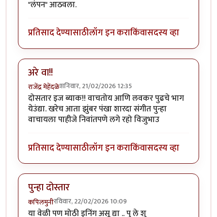
"लंपन" आठवला.
प्रतिसाद देण्यासाठी
लॉग इन करा
किंवा
सदस्य व्हा
अरे वा!!
शनिवार, 21/02/2026 12:35
राजेंद्र मेहेंदळे
दोसतार इज ब्याक!! वाचतोय आणि लवकर पुढचे भाग
येउंद्या. खरेच आता झुंबर पंखा शारदा संगीत पुन्हा
वाचायला पाहीजे निवांतपणे लगे रहो विजुभाउ
प्रतिसाद देण्यासाठी
लॉग इन करा
किंवा
सदस्य व्हा
पुन्हा दोस्तार
रविवार, 22/02/2026 10:09
कपिलमुनी
या वेळी पण मोठी इनिंग असू द्या .. पु ले शु