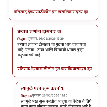
प्रतिसाद देण्यासाठी
लॉग इन करा
किंवा
सदस्य व्हा
बर्‍याच जणांना दोसतार चा
गुरुवार, 26/02/2026 15:29
विजुभाऊ
In reply to
पुन्हा दोस्तार
by
कपिलमुनी
बर्‍याच जणांना दोसतार चा पुढचा भाग वाचायचा
आहे, एल्प्या , टंप्या आणि विन्याची धमाल पुन्हा
अनुभवायचे आहे
प्रतिसाद देण्यासाठी
लॉग इन करा
किंवा
सदस्य व्हा
त्यामुळे परत सुरू करतोय.
गुरुवार, 26/02/2026 15:30
विजुभाऊ
In reply to
बर्‍याच जणांना दोसतार चा
by
विजुभाऊ
त्यामुळे परत सुरू करतोय. पाहुया या वेळेस ते तिघे
काय काय खोड्या करतात. तुमचे प्रोत्साहन आहे हे