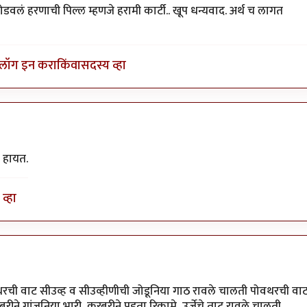
र बुवांसारखी..
by
बबन ताम्बे
ोडवलं हरणाची पिल्ल म्हणजे हरामी कार्टी.. खूप धन्यवाद. अर्थ च लागत
लॉग इन करा
किंवा
सदस्य व्हा
े हायत.
व्हा
रची वाट सीउव्ह व सीउव्हीणीची जोडूनिया गाठ रावले चालती पोवथरची वा
ीने गांजुनिया भारी, कुरबुरीने पडता रिकामे, उर्जेचे ताट रावले चालती