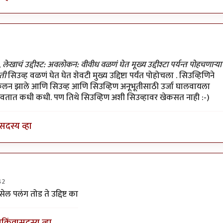
ा
,
लेखाचं उद्दीश्ट: अवलोकन: वीवीध वळणं घेत मूख्य उद्दीश्टा पर्यन्त पोहचणार्‍या
ूती
सिउव्ह वळणं घेत घेत शेवटी मुख्य उद्दिष्टा पर्यंत पोहोचला . सिउव्हिणिने
कलन झाले आणि सिउव्ह आणि सिउव्हिण अनूभूतीसाठी उर्जा घालवायला
दाखवतात कधी कधी. पण तिथे सिउव्हिण अशी सिउव्हावर खेकसत नाही :-)
सदस्य व्हा
42
 ताम्बे
ेल पलंग तोड ते उद्दिष्ट का
ा
किंवा
सदस्य व्हा