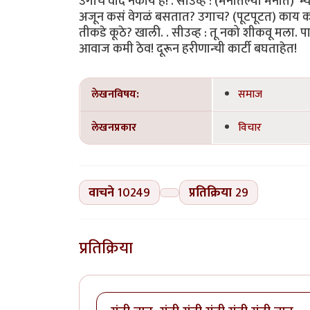
उगाच वाद नकोय हं! . सीउव्ह : (मनातल्या मनात) ‘म्
अजून कसं वेगळं बसतात? उगाच? (पूटपूटत) काय कटक
तीकडे कूठे? खाली. . सीउव्ह : तू नको शीकवू मला. पा
आवाज कमी ठेव! दूरून हरीणान्ची कार्टी बघताहेत!
लेखनविषय:
समाज
लेखनप्रकार
विचार
वाचने
10249
प्रतिक्रिया
29
प्रतिक्रिया