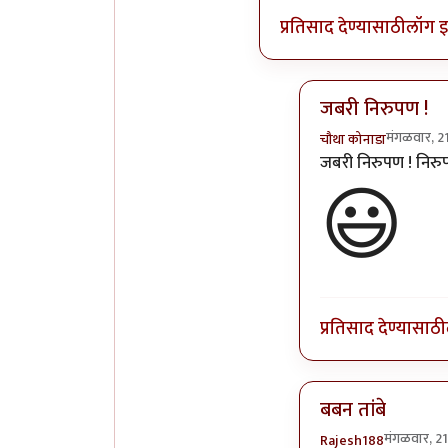
प्रतिसाद देण्यासाठी
लॉग 
जबरी निरुपण !
मंगळवार, 2
चौथा कोनाडा
In reply to
कीर्तनका
जबरी निरुपण ! निरु
😃
प्रतिसाद देण्यासाठी
बबन तांबे
मंगळवार, 2
Rajesh188