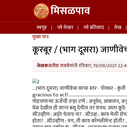
Skip to main content
मिसळपाव
Main navigation
स्वगृह
नवे लेखन
नवे प्रतिसाद
लेख
मुख्य पान
कूरबूर / (भाग दूसरा) जाणीवे
लेखक
सतीश रावले
यांनी रविवार, 19/09/2021 22:4
.. (भाग दूसरा) जाणीवेचा वरचा स्तर - पोवथर - कृ
gracious to act! ............................................
पोहचणार्‍या ऊर्जेची तर्‍हा टप्पे : अनूवेध, आकलन, अ
वेळ देखील ही शान्त बसू देयील तर शपथ. आता कूठे 
सीउव्हीण : अहो! येताय ना? . सीउव्ह : काय मेली शे
होता? . सीउव्हीण : मग, ती काय कॉम्प्लीमेन्ट होती?