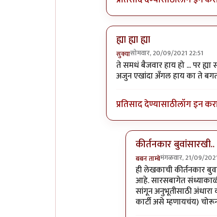
ह्या ह्या ह्या
सोमवार, 20/09/2021 22:51
सुक्या
In reply to
लेखाचं उद्दीश्ट:
by
बबन
ते समधं बैजवार हाय हो ... पर ह्य
अजुन एखांदा अँगल हाय का ते बगतोय हो 
प्रतिसाद देण्यासाठी
लॉग इन कर
कीर्तनकार बुवांसारखी..
मंगळवार, 21/09/202
बबन ताम्बे
In reply to
ह्या ह्या ह्या
by
ही लेखकाची कीर्तनकार बुवा
आहे. सारसबागेत संध्याका
सांगून अनुभूतीसाठी अंधार
कार्टी असे म्हणायचंय) चो