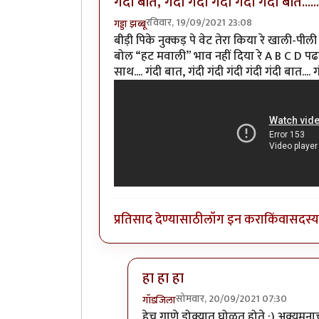
गंदी बात, गंदी गंदी गंदी गंदी गंदी बात......
रविवार, 19/09/2021 23:08
गड्डा झब्बू
बीड़ी पिके नुक्कड़ पे वेट तेरा किया रे खाली-प
बोल “हट मवाली” भाव नहीं दिया रे A B C D पढली 
साथ.... गंदी बात, गंदी गंदी गंदी गंदी गंदी बात.... गंदी बा
प्रतिसाद देण्यासाठी
लॉग इन करा
किंवा
सदस्य 
हा हा हा
सोमवार, 20/09/2021 07:30
गॉडजिला
In reply to
गंदी बात, गंदी गंदी गंदी गंदी ग
हेच गाणे डोक्यात घोळत होते :) अक्युमन