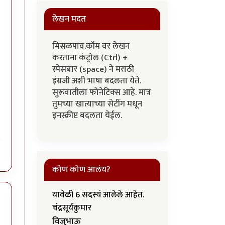
लेखन मदत
मिसळपाव.कॉम वर लेखन
करताना कंट्रोल (Ctrl) +
स्पेसबार (space) ने मराठी
इंग्रजी अशी भाषा बदलता येते.
सुरूवातीला फोनेटिक्स आहे. मात्र
तुमच्या खात्याच्या सेटींग मधून
इनस्क्रीप्ट बदलता येईल.
कोण कोण आलंय?
यावेळी 6 सदस्यं आलेले आहेत.
चंद्रसूर्यकुमार
विजुभाऊ