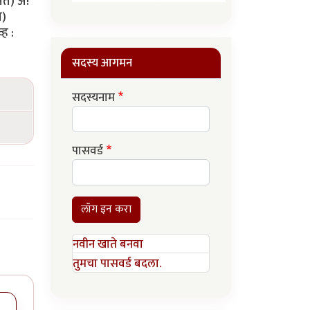
सत) अं!
त)
ह :
सदस्य आगमन
सदस्यनाम
पासवर्ड
लॉग इन करा
नवीन खाते बनवा
तुमचा पासवर्ड बदला.