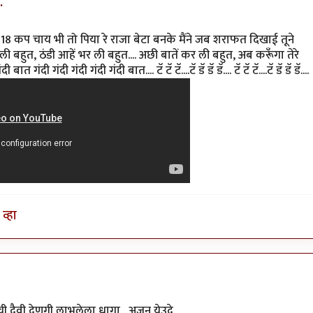
.
ीली 18 कप चाय भी तो पिया रे राजा बेटा बनके मैंने जब शराफत दिखाई तूने
बहुत, ठंडी आहें भर ली बहुत.... अछी बातें कर ली बहुत, अब करूँगा तेरे
त गंदी गंदी गंदी गंदी गंदी बात.... टॅ टॅ टॅ....टॅ डॅ डॅ डॅ.... टॅ टॅ टॅ....टॅ डॅ डॅ डॅ....
व्हा
ंदी बात.......
by
गड्डा झब्बू
ाची दैवी देणगी लाभलेला धागा…अजुन येउदे.