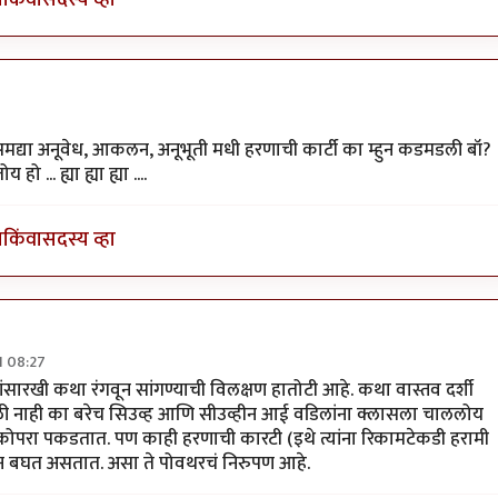
 ताम्बे
ा समद्या अनूवेध, आकलन, अनूभूती मधी हरणाची कार्टी का म्हुन कडमडली बॉ?
... ह्या ह्या ह्या ....
ा
किंवा
सदस्य व्हा
1 08:27
सुक्या
ंसारखी कथा रंगवून सांगण्याची विलक्षण हातोटी आहे. कथा वास्तव दर्शी
ळी नाही का बरेच सिउव्ह आणि सीउव्हीन आई वडिलांना क्लासला चाललोय
ा कोपरा पकडतात. पण काही हरणाची कारटी (इथे त्यांना रिकामटेकडी हरामी
रून बघत असतात. असा ते पोवथरचं निरुपण आहे.