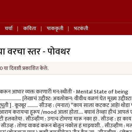
चर्चा
कविता
पाककृती
भटकंती
चा वरचा स्तर - पोवथर
0 या दिवशी प्रकाशित केले.
ती करून आभार व्यक्त करणारी मन:स्थीती - Mental State of being
......................... [लेखाचं उद्दीश्ट: अवलोकन: वीवीध वळणं घेत मूख्य उद्दीश्टा
नूभूती ] . कूरबूर ......... सीउव्ह : (मनात) “काय साला कटकट आहे! थोड
आराम करायचा हूरूप /mood आला होता.... बघावं तेव्व्हा हीचं आपलं 
पटी हलवतेय! . सीउव्हीण : उगाच टोमणा मारू नका हं! . सीउव्ह : हा का
 . सीउव्ह : तोण्ड वाकडं करून बोलून नकोस हं माझ्याशी. . सीउव्हीण : 