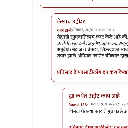
लेखाचं उद्दीश्ट:
सोमवार, 20/09/2021 21:12
बबन ताम्बे
In reply to
सीउव्ह व सीउव्हीण
by
सुक्य
तेह्यान्नी सुहुरवातिलाच श्प्श्ट केले आहे की
ऊर्जेची तर्‍हा टप्पे : अनूवेध, आकलन, अनूभ
अनूवेध (अंदाज?) घेतला, सिऊव्हाला आ
तयार झाले. अ‍ॅनिमल प्लानेट चॅनेलवर 
प्रतिसाद देण्यासाठी
लॉग इन करा
किंवा
ह्या कथेत उद्दीष्ट काय आहे
सोमवार, 20/09/2021 22:
Rajesh188
In reply to
लेखाचं उद्दीश्ट:
by
बबन
चिमटा घेतल्या नंतर जे पुढे घडले अस
प्रतिसाद देण्यासाठी
लॉग इन कर