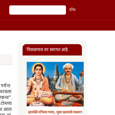
शोध
शोध
मिसळपाव वर स्वागत आहे.
 पर्यन्त
ा फावला
एकच!” .
य टोमणा
मला आता