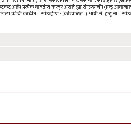
याउ’ (बोलताना मात्र ) कशी बसलीयेस? नीट बैस ना! . सीउव्हीण : (खेक
ट आहे! प्रत्येक बाबतीत करबूर असते ह्या सीउव्हाची! (हळू आवाजा
ठीला कोची काढीन. . सीउव्हीण : (कीन्चाळत..) आयी गं! हळू ना! . सीउव्