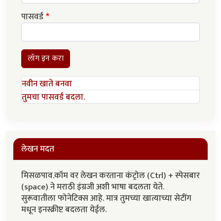
पासवर्ड
लॉग इन करा
नवीन खाते बनवा
तुमचा पासवर्ड बदला.
लेखन मदत
मिसळपाव.कॉम वर लेखन करताना कंट्रोल (Ctrl) + स्पेसबार
(space) ने मराठी इंग्रजी अशी भाषा बदलता येते.
सुरूवातीला फोनेटिक्स आहे. मात्र तुमच्या खात्याच्या सेटींग
मधून इनस्क्रीप्ट बदलता येईल.