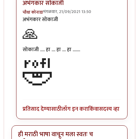
अभंगकार सोकाजी
मंगळवार, 21/09/2021 13:50
चौथा कोनाडा
In reply to
:=))
by
सोत्रि
अभंगकार सोकाजी
🙏
सोकाजी ..... हा .... हा .... हा ........
🤣
प्रतिसाद देण्यासाठी
लॉग इन करा
किंवा
सदस्य व्हा
ही मराठी भाषा वाचून मला स्वतः च