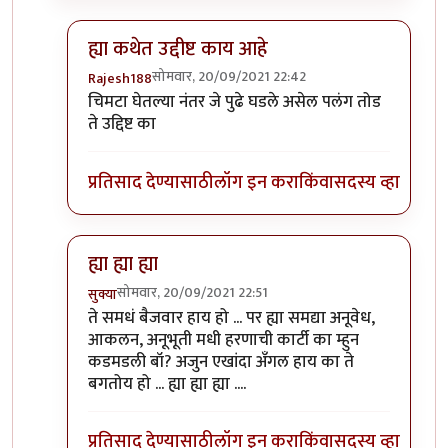
ह्या कथेत उद्दीष्ट काय आहे
सोमवार, 20/09/2021 22:42
Rajesh188
In reply to
लेखाचं उद्दीश्ट:
by
बबन ताम्बे
चिमटा घेतल्या नंतर जे पुढे घडले असेल पलंग तोड
ते उद्दिष्ट का
प्रतिसाद देण्यासाठी
लॉग इन करा
किंवा
सदस्य व्हा
ह्या ह्या ह्या
सोमवार, 20/09/2021 22:51
सुक्या
In reply to
लेखाचं उद्दीश्ट:
by
बबन ताम्बे
ते समधं बैजवार हाय हो ... पर ह्या समद्या अनूवेध,
आकलन, अनूभूती मधी हरणाची कार्टी का म्हुन
कडमडली बॉ? अजुन एखांदा अँगल हाय का ते
बगतोय हो ... ह्या ह्या ह्या ....
प्रतिसाद देण्यासाठी
लॉग इन करा
किंवा
सदस्य व्हा