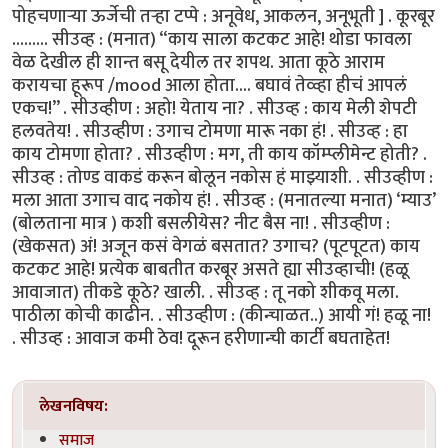
पोहचणार्‍या ऊर्जेची तर्‍हा टप्पे : अनूवेध, आकलन, अनूभूती ] . कूरबूर
......... सीउव्ह : (मनात) “काय साला कटकट आहे! थोडा फावला
वेळ देखील ही शान्त बसू देयील तर शपथ. आता कूठे आराम
करायचा हूरूप /mood आला होता.... बघावं तेव्व्हा हीचं आपलं
एकच!” . सीउव्हीण : अहो! येताय ना? . सीउव्ह : काय मेली शेपटी
हलवतेय! . सीउव्हीण : उगाच टोमणा मारू नका हं! . सीउव्ह : हा
काय टोमणा होता? . सीउव्हीण : मग, ती काय कॉम्प्लीमेन्ट होती? .
सीउव्ह : तोण्ड वाकडं करून बोलून नकोस हं माझ्याशी. . सीउव्हीण :
मला आता उगाच वाद नकोय हं! . सीउव्ह : (मनातल्या मनात) ‘म्याउ’
(बोलताना मात्र ) कशी बसलीयेस? नीट बैस ना! . सीउव्हीण :
(खेकसत) अं! अजून कसं वेगळं बसतात? उगाच? (पूटपूटत) काय
कटकट आहे! प्रत्येक बाबतीत करबूर असते ह्या सीउव्हाची! (हळू
आवाजात) तीकडे कूठे? खाली. . सीउव्ह : तू नको शीकवू मला.
पाठीला कोची काढीन. . सीउव्हीण : (कीन्चाळत..) आयी गं! हळू ना!
. सीउव्ह : आवाज कमी ठेव! दूरून हरीणान्ची कार्टी बघताहेत!
लेखनविषय:
समाज