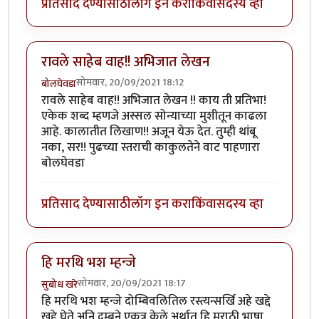
प्रतिसाद देण्यासाठी
लॉग इन करा
किंवा
सदस्य व्हा
रावले साहेब वाह!! अभिजात लेखन
सोमवार, 20/09/2021 18:12
बोलघेवडा
रावले साहेब वाह!! अभिजात लेखन !! काय ती प्रतिभा!
एकेक शब्द म्हणजे अस्सल सोन्याच्या मुशीतून काढला
आहे. कालातीत लिखाण!! अजून येऊ देत. तुम्ही थांबू
नका, सर!! पुढच्या स्तराची काकुलतेने वाट पाहणारा
बोलघेवडा
प्रतिसाद देण्यासाठी
लॉग इन करा
किंवा
सदस्य व्हा
हि मरथि भश म्हन्जे
सोमवार, 20/09/2021 18:17
सुबोध खरे
हि मरथि भश म्हन्जे दोम्बिवलितिल रस्त्यन्सर्खि अहे खद्दे
खद्दे घेते अनि दम्ब्रने एकत्र केले अर्थात हि मराठी भाषा