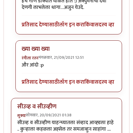
In reply to
गंदी बात, गंदी गंदी गंदी गंदी गंदी बात.......
by
गड्डा 
हेच गाणे डोक्यात घोळत होते :) अक्युमनाची दैवी
देणगी लाभलेला धागा…अजुन येउदे.
प्रतिसाद देण्यासाठी
लॉग इन करा
किंवा
सदस्य व्हा
ख्या ख्या ख्या
मंगळवार, 21/09/2021 12:51
रंगीला रतन
In reply to
गंदी बात, गंदी गंदी गंदी गंदी गंदी बात.......
by
गड्डा 
और आंदो :p
प्रतिसाद देण्यासाठी
लॉग इन करा
किंवा
सदस्य व्हा
सीउव्ह व सीउव्हीण
सोमवार, 20/09/2021 01:38
सुक्या
सीउव्ह व सीउव्हीण याहन्च्यातला संव्हाद आव्ह्डला हाहे
.. कुन्हाला कहळला अह्सेल तर समजाव्हुन साहांगा ....