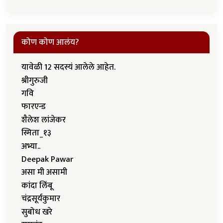
कोण कोण आलंय?
यावेळी 12 सदस्यं आलेले आहेत.
श्रीगुरुजी
गवि
फारएन्ड
शैलेश लांजेकर
स्मिता_१३
अभ्या..
Deepak Pawar
असा मी असामी
कांदा लिंबू
चंद्रसूर्यकुमार
सुबोध खरे