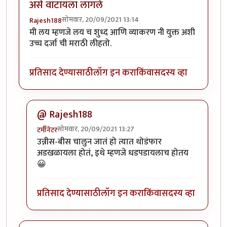
असे वाटायला लागले
सोमवार, 20/09/2021 13:14
Rajesh188
मी लय म्हणजे लय च शुध्द आणि व्याकरण नी युक्त अशी
उच्च दर्जा ची मराठी लीहतो.
प्रतिसाद देण्यासाठी
लॉग इन करा
किंवा
सदस्य व्हा
@ Rajesh188
सोमवार, 20/09/2021 13:27
टर्मीनेटर
In reply to
ही मराठी भाषा वाचून मला स्वतः च असे वाटायल
उन्नीस-बीस चालुन जातं हो त्यात थोडंफार
अडखळायला होतं, इथे म्हणजे धडपडायलाच होतय
😀
प्रतिसाद देण्यासाठी
लॉग इन करा
किंवा
सदस्य व्हा