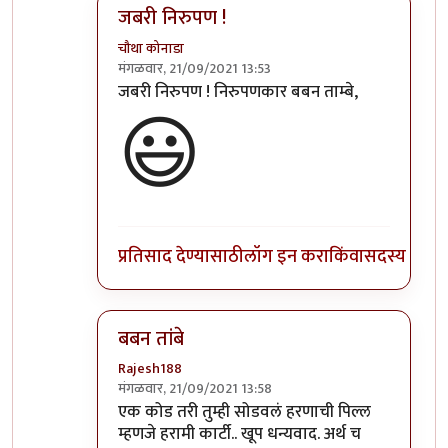
जबरी निरुपण !
चौथा कोनाडा
मंगळवार, 21/09/2021 13:53
In reply to
कीर्तनकार बुवांसारखी..
by
बबन ताम्बे
जबरी निरुपण ! निरुपणकार बबन ताम्बे,
😃
प्रतिसाद देण्यासाठी
लॉग इन करा
किंवा
सदस्य व्हा
बबन तांबे
Rajesh188
मंगळवार, 21/09/2021 13:58
In reply to
कीर्तनकार बुवांसारखी..
by
बबन ताम्बे
एक कोड तरी तुम्ही सोडवलं हरणाची पिल्ल
म्हणजे हरामी कार्टी.. खूप धन्यवाद. अर्थ च