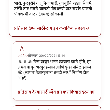
भारी, कुरबुरीने गांजुनिया भारी, कुरबुरीने पडता रिकामे,
उर्जेचे ताट रावले चालती पोवथरची वाट रावले चालती
पोवथरची वाट - (अभंग) सोकाजी
प्रतिसाद देण्यासाठी
लॉग इन करा
किंवा
सदस्य व्हा
_/\_
सोमवार, 20/09/2021 13:14
टर्मीनेटर
In reply to
:=))
by
सोत्रि
🙏 🙏 🙏 लेख वाचुन भण्ण व्हायला झाले होते, हा
अभंग वाचुन भरपुर हसलो आणि पुन्हा नॉर्मल झालो
😀 (स्वगतः पैजारबुवांना तगडी स्पर्धा निर्माण होत
आहे!)
प्रतिसाद देण्यासाठी
लॉग इन करा
किंवा
सदस्य व्हा