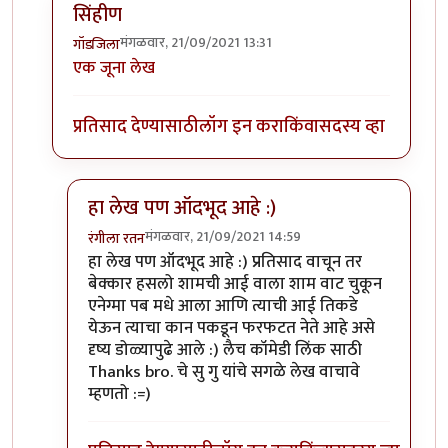
सिंहीण
मंगळवार, 21/09/2021 13:31
गॉडजिला
In reply to
सर्वांचे प्रतिसाद वाचल्या नंतर
by
Rajesh188
एक जूना लेख
प्रतिसाद देण्यासाठी
लॉग इन करा
किंवा
सदस्य व्हा
हा लेख पण ऑदभूद आहे :)
मंगळवार, 21/09/2021 14:59
रंगीला रतन
In reply to
सिंहीण
by
गॉडजिला
हा लेख पण ऑदभूद आहे :) प्रतिसाद वाचून तर
बेक्कार हसलो शामची आई वाला शाम वाट चुकून
एनेग्मा पब मधे आला आणि त्याची आई तिकडे
येऊन त्याचा कान पकडून फरफटत नेते आहे असे
दृष्य डोळ्यापुढे आले :) लैच कॉमेडी लिंक साठी
Thanks bro. चे सु गु यांचे सगळे लेख वाचावे
म्हणतो :=)