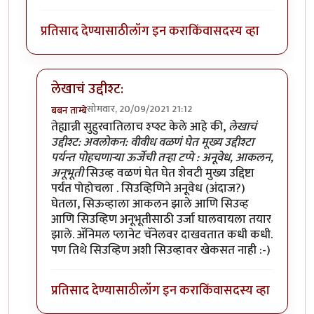
प्रतिसाद देण्यासाठी
लॉग इन करा
किंवा
सदस्य व्हा
लेखाचं उद्दीश्ट:
सोमवार, 20/09/2021 21:12
बबन ताम्बे
In reply to
सीउव्ह व सीउव्हीण
by
सुक्या
तेह्यान्नी सुहुरवातिलाच श्प्श्ट केले आहे की,
लेखाचं
उद्दीश्ट: अवलोकन: वीवीध वळणं घेत मूख्य उद्दीश्टा
पर्यन्त पोहचणार्‍या ऊर्जेची तर्‍हा टप्पे : अनूवेध, आकलन,
अनूभूती
सिउव्ह वळणं घेत घेत शेवटी मुख्य उद्दिष्टा
पर्यंत पोहोचला . सिउव्हिणिने अनूवेध (अंदाज?)
घेतला, सिऊव्हाला आकलन झाले आणि सिउव्ह
आणि सिउव्हिण अनूभूतीसाठी उर्जा घालवायला तयार
झाले. अ‍ॅनिमल प्लानेट चॅनेलवर दाखवतात कधी कधी.
पण तिथे सिउव्हिण अशी सिउव्हावर खेकसत नाही :-)
प्रतिसाद देण्यासाठी
लॉग इन करा
किंवा
सदस्य व्हा