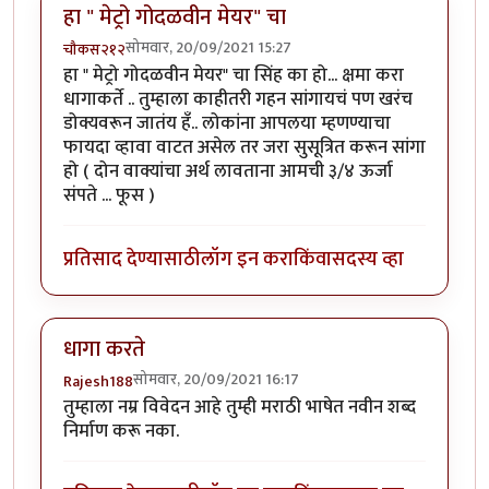
हा " मेट्रो गोदळवीन मेयर" चा
सोमवार, 20/09/2021 15:27
चौकस२१२
हा " मेट्रो गोदळवीन मेयर" चा सिंह का हो... क्षमा करा
धागाकर्ते .. तुम्हाला काहीतरी गहन सांगायचं पण खरंच
डोक्यवरून जातंय हँ.. लोकांना आपलया म्हणण्याचा
फायदा व्हावा वाटत असेल तर जरा सुसूत्रित करून सांगा
हो ( दोन वाक्यांचा अर्थ लावताना आमची ३/४ ऊर्जा
संपते ... फूस )
प्रतिसाद देण्यासाठी
लॉग इन करा
किंवा
सदस्य व्हा
धागा करते
सोमवार, 20/09/2021 16:17
Rajesh188
तुम्हाला नम्र विवेदन आहे तुम्ही मराठी भाषेत नवीन शब्द
निर्माण करू नका.