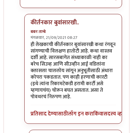
कीर्तनकार बुवांसारखी..
बबन ताम्बे
मंगळवार, 21/09/2021 08:27
In reply to
ह्या ह्या ह्या
by
सुक्या
ही लेखकाची कीर्तनकार बुवांसारखी कथा रंगवून
सांगण्याची विलक्षण हातोटी आहे. कथा वास्तव
दर्शी आहे. सारसबागेत संध्याकाळी नाही का
बरेच सिउव्ह आणि सीउव्हीन आई वडिलांना
क्लासला चाललोय सांगून अनुभूतीसाठी अंधारा
कोपरा पकडतात. पण काही हरणाची कारटी
(इथे त्यांना रिकामटेकडी हरामी कार्टी असे
म्हणायचंय) चोरून बघत असतात. असा ते
पोवथरचं निरुपण आहे.
प्रतिसाद देण्यासाठी
लॉग इन करा
किंवा
सदस्य व्हा