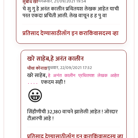
मंगळवार, 21/09/2021 19:54
सुबोध खरे
In reply to
ख्या ख्या ख्या या सीउव्ह,
by
चौथा कोनाडा
चे सु गु हे अनंत कालीन प्रथितयश लेखक आहेत याची
परत एकदा प्रचिती आली. लेख वाचून ह ह पु वा
प्रतिसाद देण्यासाठी
लॉग इन करा
किंवा
सदस्य व्हा
खरे साहेब,हे अनंत कालीन
बुधवार, 22/09/2021 17:32
चौथा कोनाडा
In reply to
चे सु गु
by
सुबोध खरे
खरे साहेब,
हे अनंत कालीन प्रथितयश लेखक आहेत
एकदम सही !
....
😀
सिंहीणीची 32,180 वाचने झालेली आहेत ! जोरदार
टीआरपी आहे !
प्रतिसाद देण्यासाठी
लॉग इन करा
किंवा
सदस्य व्हा