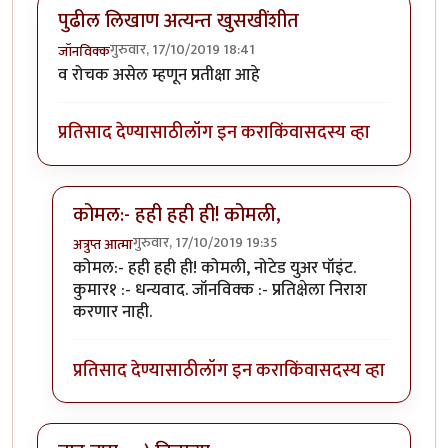
पुढील लिखाण अत्यन्त खुसखींशीत
गुरुवार, 17/10/2019 18:41
जॉनविक्क
व रोचक असेल म्हणून प्रतीक्षा आहे
प्रतिसाद देण्यासाठी
लॉग इन करा
किंवा
सदस्य व्हा
कोमल:- हही हही ही! कोमली,
गुरुवार, 17/10/2019 19:35
अत्रुप्त आत्मा
In reply to
पुढील लिखाण अत्यन्त खुसखींशीत
by
जॉनविक्क
कोमल:- हही हही ही! कोमली, नोटेड युअर पॉइंट.
कुमार१ :- धन्यवाद. जॉनविक्क :- प्रतिक्षेला निराश
करणार नाही.
प्रतिसाद देण्यासाठी
लॉग इन करा
किंवा
सदस्य व्हा