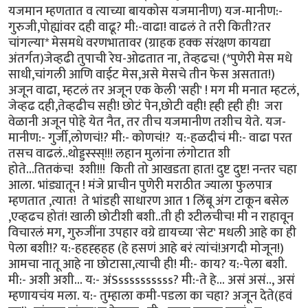
यजमान म्हणतात व त्याच्या बायकोस यजमानीण) यज-मानीण:-
गुरुजी,पोह्यांवर दही वाढू? मी:-वाढा! वाढलं ते तरी किती?तर
चांगल्या* मेसमधे वरणभातावर (ग्राहक हक्क संरक्षण कायद्या
अंतर्गत)जेव्हढी तुपाची रेघ-ओढतात ना, तेव्हढच! (*पुणेरी मेस मधे
साधी,चांगली आणि वाईट मेस,असे मेसचे तीन फेस असतात!)
अजून वाढा, म्हटलं तर अजून एक केली 'सही' ! मग मी मनात म्हटलं,
जेव्हढ दही,तेव्हढीच सही! छोटं पेन,छोटी वही! ह्ही ह्ही ही! जरा
वेळानी अजून पोहे येत नैत, तर तीच यजमानीण तशीच येते. यज-
मानीण:- गुर्जी,लोणचं!? मी:- कोणचं!? य:-हळदीचं मी:- वाढा परत
तसच वाढलं..थोड्डस्स्स्!!! लहान मुलांना लंगोटात शी
होते...तितकंच! श्शी!!! किती तो आखडता हात! दुष्ट दुष्ट! नन्तर चहा
आला. भांड्यातून ! मंजे प्राचीन पुणेरी मराठीत ज्याला फुलपात्र
म्हणतात ,त्यात! ते भांडही साधारण आत 1 लिंबू अंग टाकून बसेल
,एव्हढच होतं! खाली छोटीशी बशी..ती ही श्टीलचीच! मी न राहावून
विचारलं मग, गुरुजींना उपहार वग्रे द्यायच्या 'सेट' मधली आहे का ही
पेला बशी!? य:-हहह्हहह (हे हसणं आहे बरं त्यांचं!अगदी मोजून!)
आमचा नातू आहे ना छोटासा,त्याची ही! मी:- काय? य:-पेला बशी.
मी:- अशी अशी... य:- अंSssssssssss? मी:-ते हे... असं असं.., असं
म्हणायचंय मला. य:- तुम्हाला कमी-पडला का चहा? अजून देते(हवं