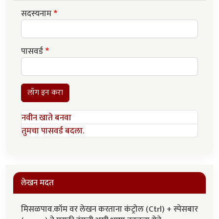
सदस्यनाम
पासवर्ड
लॉग इन करा
नवीन खाते बनवा
तुमचा पासवर्ड बदला.
लेखन मदत
मिसळपाव.कॉम वर लेखन करताना कंट्रोल (Ctrl) + स्पेसबार