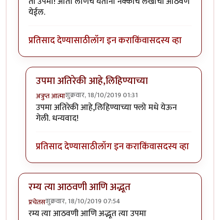
ती उपमा! आता लोणचं घेताना नक्कीच लेखाची आठवण
येईल.
प्रतिसाद देण्यासाठी
लॉग इन करा
किंवा
सदस्य व्हा
उपमा अतिरेकी आहे,लिहिण्याच्या
शुक्रवार, 18/10/2019 01:31
अत्रुप्त आत्मा
In reply to
हा हा हा!
by
पुणेकर भामटा
उपमा अतिरेकी आहे,लिहिण्याच्या फ्लो मधे येऊन
गेली. धन्यवाद!
प्रतिसाद देण्यासाठी
लॉग इन करा
किंवा
सदस्य व्हा
रम्य त्या आठवणी आणि अद्भूत
शुक्रवार, 18/10/2019 07:54
प्रचेतस
रम्य त्या आठवणी आणि अद्भूत त्या उपमा