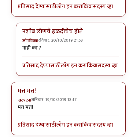
प्रतिसाद देण्यासाठी
लॉग इन करा
किंवा
सदस्य व्हा
नशीब लोणचे हळदीचेच होते
रविवार, 20/10/2019 21:53
जॉनविक्क
In reply to
जबरा लेख
by
ज्ञानोबाचे पैजार
नाही का ?
प्रतिसाद देण्यासाठी
लॉग इन करा
किंवा
सदस्य व्हा
मत्त मत्त!
शनिवार, 19/10/2019 18:17
खटपट्या
मत्त मत्त!
प्रतिसाद देण्यासाठी
लॉग इन करा
किंवा
सदस्य व्हा