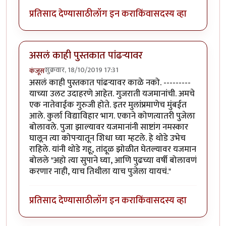
प्रतिसाद देण्यासाठी
लॉग इन करा
किंवा
सदस्य व्हा
असलं काही पुस्तकात पांढऱ्यावर
शुक्रवार, 18/10/2019 17:31
कंजूस
असलं काही पुस्तकात पांढऱ्यावर काळे नको. ---------
याच्या उलट उदाहरणे आहेत. गुजराती यजमानांची. अमचे
एक नातेवाईक गुरुजी होते. इतर मुलांप्रमाणेच मुंबईत
आले. कुर्ला विद्याविहार भाग. एकाने कोणत्यातरी पुजेला
बोलावले. पुजा झाल्यावर यजमानांनी साष्टांग नमस्कार
घालून त्या कोपऱ्यातून शिधा घ्या म्हटले. हे थोडे उभेच
राहिले. यांनी थोडे गहू, तांदूळ झोळीत घेतल्यावर यजमान
बोलले "अहो त्या सुपाने घ्या, आणि पुढच्या वर्षी बोलावणं
करणार नाही, याच तिथीला याच पुजेला यायचं."
प्रतिसाद देण्यासाठी
लॉग इन करा
किंवा
सदस्य व्हा