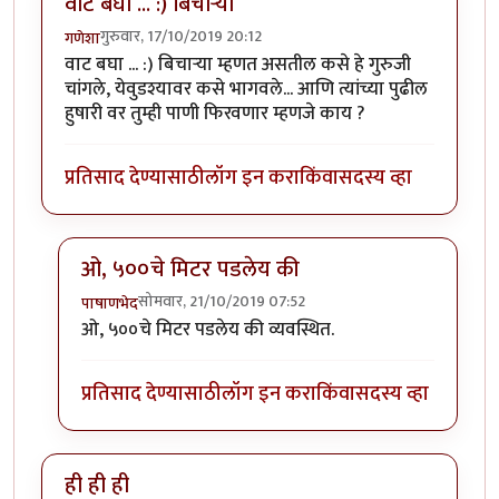
वाट बघा ... :) बिचार्‍या
गुरुवार, 17/10/2019 20:12
गणेशा
वाट बघा ... :) बिचार्‍या म्हणत असतील कसे हे गुरुजी
चांगले, येवुडश्यावर कसे भागवले... आणि त्यांच्या पुढील
हुषारी वर तुम्ही पाणी फिरवणार म्हणजे काय ?
प्रतिसाद देण्यासाठी
लॉग इन करा
किंवा
सदस्य व्हा
ओ, ५००चे मिटर पडलेय की
सोमवार, 21/10/2019 07:52
पाषाणभेद
In reply to
वाट बघा ... :) बिचार्‍या
by
गणेशा
ओ, ५००चे मिटर पडलेय की व्यवस्थित.
प्रतिसाद देण्यासाठी
लॉग इन करा
किंवा
सदस्य व्हा
ही ही ही