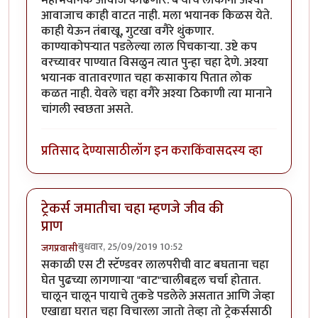
महाभयानक आवाज काढणार. बऱ्याच लोकांना अश्या
आवाजाच काही वाटत नाही. मला भयानक किळस येते.
काही येऊन तंबाखू, गुटखा वगैरे थुंकणार.
काण्याकोपऱ्यात पडलेल्या लाल पिचकाऱ्या. उष्टे कप
वरच्यावर पाण्यात विसळुन त्यात पुन्हा चहा देणे. अश्या
भयानक वातावरणात चहा कसाकाय पितात लोक
कळत नाही. येवले चहा वगैरे अश्या ठिकाणी त्या मानाने
चांगली स्वछता असते.
प्रतिसाद देण्यासाठी
लॉग इन करा
किंवा
सदस्य व्हा
ट्रेकर्स जमातीचा चहा म्हणजे जीव की
प्राण
बुधवार, 25/09/2019 10:52
जगप्रवासी
सकाळी एस टी स्टॅण्डवर लालपरीची वाट बघताना चहा
घेत पुढच्या लागणाऱ्या "वाट"चालीबद्दल चर्चा होतात.
चालून चालून पायाचे तुकडे पडलेले असतात आणि जेव्हा
एखाद्या घरात चहा विचारला जातो तेव्हा तो ट्रेकर्ससाठी