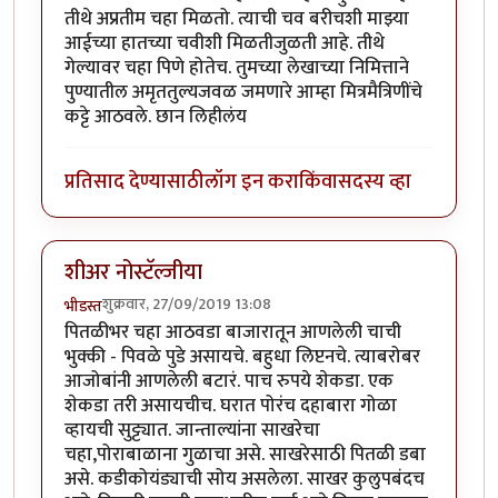
तीथे अप्रतीम चहा मिळतो. त्याची चव बरीचशी माझ्या
आईच्या हातच्या चवीशी मिळतीजुळती आहे. तीथे
गेल्यावर चहा पिणे होतेच. तुमच्या लेखाच्या निमित्ताने
पुण्यातील अमृततुल्यजवळ जमणारे आम्हा मित्रमैत्रिणींचे
कट्टे आठवले. छान लिहीलंय
प्रतिसाद देण्यासाठी
लॉग इन करा
किंवा
सदस्य व्हा
शीअर नोस्टॅल्जीया
शुक्रवार, 27/09/2019 13:08
भीडस्त
पितळीभर चहा आठवडा बाजारातून आणलेली चाची
भुक्की - पिवळे पुडे असायचे. बहुधा लिप्टनचे. त्याबरोबर
आजोबांनी आणलेली बटारं. पाच रुपये शेकडा. एक
शेकडा तरी असायचीच. घरात पोरंच दहाबारा गोळा
व्हायची सुट्ट्यात. जान्ताल्यांना साखरेचा
चहा,पोराबाळाना गुळाचा असे. साखरेसाठी पितळी डबा
असे. कडीकोयंड्याची सोय असलेला. साखर कुलुपबंदच