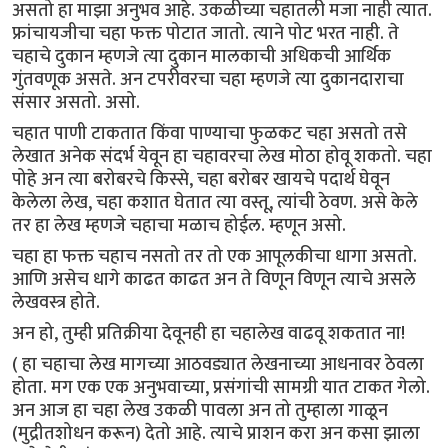
असतो हा माझा अनुभव आहे. उकळीच्या चहातली मजा नाही त्यात.
फ्रांचायजीचा चहा फक्त पोटात जातो. त्याने पोट भरत नाही. ते
चहाचे दुकान म्हणजे त्या दुकान मालकाची अधिकची आर्थिक
गुंतवणूक असते. अन टपरीवरचा चहा म्हणजे त्या दुकानदाराचा
संसार असतो. असो.
चहात पाणी टाकतात किंवा पाण्याचा फुळकट चहा असतो तसे
लेखात अनेक संदर्भ येवून हा चहावरचा लेख मोठा होवू शकतो. चहा
पोहे अन त्या बरोबरचे किस्से, चहा बरोबर खायचे पदार्थ घेवून
केलेला लेख, चहा कशात घेतात त्या वस्तू, त्यांची ठेवण. असे केले
तर हा लेख म्हणजे चहाचा मळाच होईल. म्हणून असो.
चहा हा फक्त चहाच नसतो तर तो एक आपूलकीचा धागा असतो.
आणि असेच धागे काढत काढत अन ते विणून विणून त्याचे असले
लेखवस्त्र होते.
अन हो, तुम्ही प्रतिक्रीया देवूनही हा चहालेख वाढवू शकतात ना!
( हा चहाचा लेख मागच्या आठवड्यात लेखनाच्या आधनावर ठेवला
होता. मग एक एक अनुभवाच्या, प्रसंगांची सामग्री यात टाकत गेलो.
अन आज हा चहा लेख उकळी पावला अन तो तुम्हाला गाळून
(मुद्रीतशोधन करून) देतो आहे. त्याचे प्राशन करा अन कसा झाला