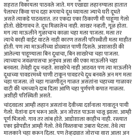
शहरात विकायला पाठवले जाते. मग एखाद्या लहानग्याला हातात
पेलाभर किंवा पाच दहा रूपयाचे दूध घ्यायला ज्याचे घरी दूभते
असते त्याकडे पाठवतात. तर एकदा एका ठिकाणी मी पाहूणा गेलो
होतो. खेडेगावच ते. दूध मिळालेच नाही. साखर नव्हती, गूळ होता.
मग त्या माऊलीने गुळाचाच काळा चहा मला पाजला. मला तर
त्याचे काही वाईट वाटले नाही कारण तसली परिस्थीती मला माहीत
होती. पण त्या माऊलीच्या डोळ्यात पाणी दिसले. अशासाठी की
आलेल्या पाहूण्याला बिन दूधाचा, बिन साखरेचा चहा पाजला.
त्याच्याच जवळपासचा अनुभव असा की एका माऊलीने चहा
बनवला. तेथेही दूध नव्हते. साखरेचे नाही आठवत पण त्या माऊलीने
दूधाच्या पावडरमध्ये पाणी टाकून पावडरचे दूध बनवले अन मग मला
चहा पाजला. तो चहा गाळणीतून गाळत असतांना चहाच्या गाळावर
वाटी की चमच्याने दाब दिला आणि चहा पुर्णपणे कपात गाळला.
अशीही परिस्थिती असते.
चांदवडला आम्ही लहान असतांना देवीच्या दर्शनाला गावातून पायी
गेलो. येतांना ढग भरून आले. अन जोरात पाऊस चालू झाला. आम्ही
पूर्ण भिजलो. गाव तर लांब होते. आडोशाला काहीच नाही. रस्त्यात
एका झोपडीत आम्ही गेलो. तेथे विस्तवाचा उबारा भेटला. तेथे त्या
मालकाने चहा करून दिला. पण तेव्हढ्यात जोराचा वारा आला अन