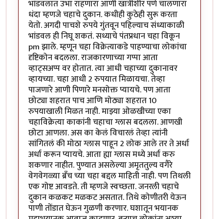
भांडवलात उभा राहणारा आणी खात्रीशीर पणे चालणारा
धंदा म्हणजे चहाचे दुकान. कधीही कुठेही सुरू करता
येतो. अगदी पाचशे रुपये गुंतवून पहिल्याच संध्याकाळी
भांडवल ही निघू शकतं. सध्याचे पंतप्रधान चहा विकून
pm झाले. म्हणून चहा विक्रेत्याकडे पाहण्याचा लोकांचा
दृष्टिकोन बदलला. राजकारणाच्या गप्पा आता
व्हाट्सअप्प वर होतात. त्या आधी चहाच्या दुकानावर
व्हायच्या. चहा आधी 2 रुपयात मिळायचा. तेव्हा
पाजणारे आणी पिणारे मनसोक्त प्यायचे. पण आता
छोट्या शहरात पाच आणि मोठ्या शहरात 10
रुपयाखाली मिळत नाही. माझ्या ओळखीच्या एका
चहाविक्रेत्या काकांनी चहाचा ग्लास बदलला. आणखी
छोटा आणला. अस का केलं विचारलं तेव्हा त्यांनी
सांगितलं की मोठा ग्लास पाहून 2 लोक आले तर ते अर्धा
अर्धा करून प्यायचे. आता ह्या ग्लास मध्ये अर्धा करु
शकणार नाहीत. पुण्यात असलेल्या अमृततुल्य वगैरे
वेगवेगळ्या ब्रँच च्या चहा बद्दल माहिती नाही. पण तिथली
एक गोष्ट आवडते. ती म्हणजे स्वच्छता. जनरली चहाचे
दुकान कळकट मळकट असतात. तिथे कोणीतरी येऊन
पाणी तोंडात घेऊन गुळणी करणार. घशातून भयानक