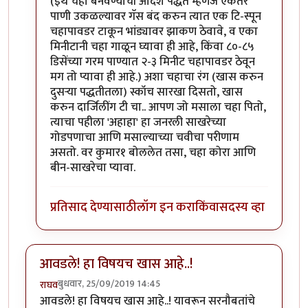
(इथे चहा बनवण्याची आदर्श पद्धत म्हणजे एकतर
पाणी उकळल्यावर गॅस बंद करुन त्यात एक टि-स्पून
चहापावडर टाकून भांड्यावर झाकण ठेवावे, व एका
मिनीटानी चहा गाळून घ्यावा ही आहे, किंवा ८०-८५
डिसेंच्या गरम पाण्यात २-३ मिनीट चहापावडर ठेवून
मग तो प्यावा ही आहे.) अशा चहाचा रंग (खास करुन
दुसर्‍या पद्धतीतला) स्कॉच सारखा दिसतो, खास
करुन दार्जिलींग टी चा.. आपण जो मसाला चहा पितो,
त्याचा पहीला 'अहाहा' हा जनरली साखरेच्या
गोडपणाचा आणि मसाल्याच्या चवीचा परीणाम
असतो. वर कुमार१ बोललेत तसा, चहा कोरा आणि
बीन-साखरेचा प्यावा.
प्रतिसाद देण्यासाठी
लॉग इन करा
किंवा
सदस्य व्हा
आवडले! हा विषयच खास आहे..!
बुधवार, 25/09/2019 14:45
राघव
आवडले! हा विषयच खास आहे..! यावरून सरनौबतांचे