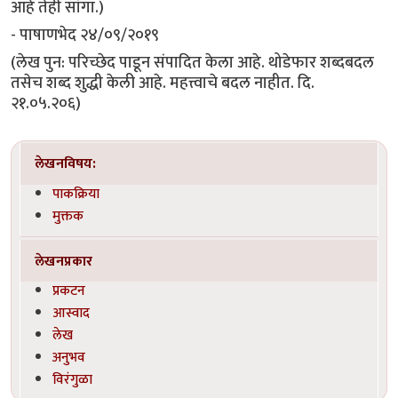
आहे तेही सांगा.)
- पाषाणभेद २४/०९/२०१९
(लेख पुन: परिच्छेद पाडून संपादित केला आहे. थोडेफार शब्दबदल
तसेच शब्द शुद्धी केली आहे. महत्त्वाचे बदल नाहीत. दि.
२१.०५.२०६)
लेखनविषय:
पाकक्रिया
मुक्तक
लेखनप्रकार
प्रकटन
आस्वाद
लेख
अनुभव
विरंगुळा