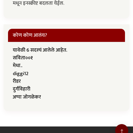
मधून इनस्क्रीप्ट बदलता येईल.
कोण कोण आलंय?
यावेळी 6 सदस्यं आलेले आहेत.
सविता००१
मेधा..
diggi12
रीडर
दुर्गविहारी
अप्पा जोगळेकर
↑