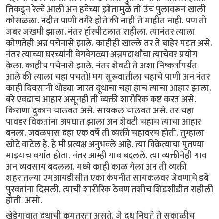
तिकडून रेल्वे आली अन हवेच्या झोतामुळे तो उंच पुलावरून खाली
कोसळला. नदीत पाणी वगैरे होते की नाही ते माहीत नाही. पण तो
जबर जखमी झाला. नंतर हॉस्पीटलात राहीला. त्यानंतर त्याला
कोणतेही अन्न पचेनासे झाले. काहीही खाल्ले तर ते बाहेर पडत असे.
नंतर त्याच्या घरच्यांनी वेगवेगळ्या अन्नपदार्थांचा त्याचेवर प्रयोग
केला. काहीच पचेनासे झाले. नंतर शेवटी ते अशा निष्कर्षापर्यंत
आले की त्याला चहा पचतो! मग सुरूवातीला चहाचे पाणी अन नंतर
काही दिवसांनी थोड्या जास्त दूधाचा चहा हाच त्याचा आहार झाला.
बरे एवढाच आहार असूनही ती व्यक्ती शारीरिक कष्ट करत असे.
किराणा दुकान चालवत असे. सायकल चालवत असे. तर चहा
पावडर विकतांना अपघात झाला अन शेवटी चहाच त्याचा आहार
बनला. जवळपास दहा एक वर्षे ती व्यक्ती चहावरच होती. तुम्हाला
खोटे वाटेल हे. हे मी प्रत्यक्ष अनुभवले आहे. त्या विक्रेत्याचा पुतण्या
माझ्याच वर्गात होता. नंतर आम्ही गाव बदलले. त्या व्यक्तीनेही गाव
अन व्यवसाय बदलला. मध्ये काही काळ गेला अन ती व्यक्ती
शहरातल्या एमआयडीसीत एका कंपनीत सायकलवर जेवणाचे डबे
पुरवतांना दिसली. त्याची शारीरिक ठेवण तशीच शिडशीडीत राहीली
होती. असो.
खेडेगावात दूधाची कमतरता असते. जे दूध निघते ते सकाळीच