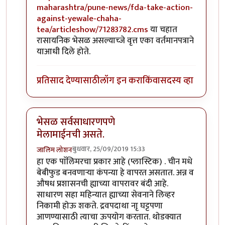
maharashtra/pune-news/fda-take-action-
against-yewale-chaha-
tea/articleshow/71283782.cms
या चहात
रासायनिक भेसळ असल्याच्जे वृत्त एका वर्तमानपत्राने
याआधी दिले होते.
प्रतिसाद देण्यासाठी
लॉग इन करा
किंवा
सदस्य व्हा
भेसळ सर्वसाधारणपणे
मेलामाईनची असते.
बुधवार, 25/09/2019 15:33
जालिम लोशन
In reply to
मला येवले सायबा आदी ब्रॅन्डेड चहा च्या विषयी क
हा एक पाॅलिमरचा प्रकार आहे (प्लास्टिक) . चीन मधे
बेबीफुड बनवणार्‍या कंपन्या हे वापरत असतात. अन्न व
औषध प्रशासनची ह्याच्या वापरावर बंदी आहे.
साधारण सहा महिन्यात ह्याच्या सेवनाने लिव्हर
निकामी होऊ शकते. द्रवपदाथा नाृ घट्टपणा
आणण्यासाठी त्याचा ऊपयोग करतात. थोडक्यात