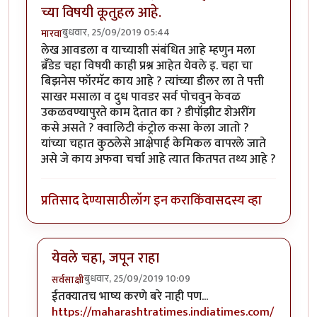
च्या विषयी कूतुहल आहे.
बुधवार, 25/09/2019 05:44
मारवा
लेख आवडला व याच्याशी संबंधित आहे म्हणुन मला
ब्रँडेड चहा विषयी काही प्रश्न आहेत येवले इ. चहा चा
बिझनेस फॉरमॅट काय आहे ? त्यांच्या डीलर ला ते पत्ती
साखर मसाला व दुध पावडर सर्व पोचवुन केवळ
उकळवण्यापुरते काम देतात का ? डीपॉझीट शेअरींग
कसे असते ? क्वालिटी कंट्रोल कसा केला जातो ?
यांच्या चहात कुठलेसे आक्षेपार्ह केमिकल वापरले जाते
असे जे काय अफवा चर्चा आहे त्यात कितपत तथ्य आहे ?
प्रतिसाद देण्यासाठी
लॉग इन करा
किंवा
सदस्य व्हा
येवले चहा, जपून राहा
बुधवार, 25/09/2019 10:09
सर्वसाक्षी
In reply to
मला येवले सायबा आदी ब्रॅन्डेड चहा च्या विषयी क
ईतक्यातच भाष्य करणे बरे नाही पण...
https://maharashtratimes.indiatimes.com/