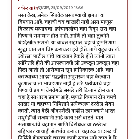
बुधवार, 25/09/2019 13:36
वकील साहेब
मस्त लेख, अनेक सिक्वेल प्रसवण्याची क्षमता या
विषयात आहे. चहाची चव चाखली नाही असा माणूस
विरळाच म्हणायचा. फ्रांचायजीचा चहा पिवून खरा चहा
पिण्याचे समाधान होत नाही. आणि तो चहा तुलनेने
थंडदेखील असतो. या बाबत सहमत. चहाचे दुष्परिणाम
सुद्धा यात समाविष्ट करायला हवे होते. मागे युटूब वर डॉ.
ज्योत्स्ना पाटील यांचे व्याख्यान ऐकले होते त्यांनी त्यात
सांगितले होते की आपल्याकडे जो उकळून उकळून चहा
पिला जातो तो आरोग्यास खूप हानिकारक आहे. चहा
करण्याच्या आदर्श पद्धतीस अनुसरून चहा केल्यास
कुणालाच तो आवडणार नाही हे खरे. प्रत्येकाचे चहा
पिण्याचे प्रमाण वेगवेगळे असले तरी किमान दोन कप
चहा हे साधारण प्रमाण आहे. म्हणजे किमान दोन चमचे
साखर या चहाच्या निमित्ताने प्रत्येकजण दररोज सेवन
करतो. त्यात बैठी जीवनशैली वाढीस लागल्याने भारत
मधुमेहींची राजधानी आहे काय असे वाटते. यात
सत्ताधाऱ्यांचे चहापान आणि विरोधकांचा ठरलेला
बहिष्कार याचाही अंतर्भाव करावा. चहाटळ या शब्दाची
निर्मिती होण्यामागे चहाचा काही संबंध आहे काय हे हि