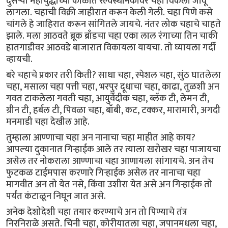
दुसर्‍या महायुद्धाच्या काळात रेल्वेस्थानकांवर चहा विकला जावू
लागला. चहाची विक्री जाहीरात करून केली गेली. चहा पिणे कसे
चांगले हे जाहिरात करून सांगितले जायचे. नंतर लोक चहाचे चाहते
झाले. मला आठवते ब्रूक ब्राँडचा चहा एका लाल रंगाच्या तिन चाकी
हातगाडीवर आठवडे बाजारात विकायला यायचा. तो घ्यायला गर्दी
व्हायची.
बरे चहाचे प्रकार तरी किती? साधा चहा, स्पेशल चहा, सुंठ घातलेला
चहा, मसाला चहा पत्ती चहा, भरपुर दूधाचा चहा, काढा, तुळशी अन
गवत टाकलेला गवती चहा, आयुर्वेदीक चहा, ब्लॅक टी, लेमन टी,
ग्रीन टी, हर्बल टी, पिवळा चहा, बॉबी, कट, टक्कर, मारामारी, अगदी
मनमाडी चहा देखील आहे.
तुम्हाला आण्णाचा चहा अन नानाचा चहा माहीत आहे काय?
आपल्या दुकानात गिर्‍हाईक आले तर त्याला खरोखर चहा पाजायचा
असेल तर नोकराला आण्णाचा चहा आणायला सांगायचे. अन तेच
फुटकळ टाईमपास करणारे गिर्‍हाईक असेल तर नानाचा चहा
मागवीत अन तो येत नसे, किंवा उशीरा येत असे अन गिर्‍हाईक तो
पर्यंत कंटाळून निघून जात असे.
अनेक देशोदेशी चहा तयार करण्याचे अन तो पिण्याचे तंत्र
निरनिराळे असते. चिनी चहा, कोरीयातला चहा, जपानमधला चहा,