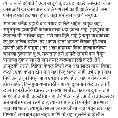
त्या वार्‍याने झोपडीचे एका बाजूचे कूड उघडे पाडले. आम्हाला वीजच
कोसळली की काय असे वाटले पण तसे काही झाले नव्हते. असा
प्रसंग लक्षात ठेवणारा होता. चहा अन असे चहाचे अनुभव.
आताशा अनेक चहाचे ब्रांड तयार झालेले आहेत. अमूक चहा,
अमृततुल्य इत्यादींची फ्रांचायजीचा धंदा झाला आहे. (म्हणूनच या
लेखाला मी "पाभेचा चहा" असे नाव दिले आहे हे चतुर वाचकांच्या
लक्षात आलेच असेल. तर आपण आता आपला लेखक पुढे काय
म्हणतो आहे ते पाहूया.) तर अशा ब्रांडांच्या किंवा फ्रांचायजींच्या
चहाच्या दुकानात पु.ल. म्हणतात तसे आपले खायचे पान घेवून
पानाच्या दुकानासारखे पान तयार करण्यासारखे वाटते. तेथे
आपूलकी नसते. विक्रेता केवळ किती कप धंदा झाला याचा विचार
करतो. एका कपात दोन जण चहा पिवू शकत नाही. उभे राहून चहा
पिणे अन तेथून निघून जाणे एवढेच साध्य होते. चहा बरोबर गप्पा
होत नाहीत. किंबहूना गप्पांसाठी चहाच्या दुकानात गेले तर त्याची
लज्जत काही औरच असते. या नव्या कार्पोरेट चहाच्या दुकांनात हे
साध्य होत नाही. उकळीचा चहा तेथे भेटत नाही. आधीच उकळलेला
अन थर्मासमधला रेसेपीदार, त्यांचा प्रोप्रायटरी फॉर्मुला असणारा
चहा तेथे भेटतो. त्यामुळे तसला फ्रांचायजीचा चहा पिवून खरा चहा
पिण्याचे समाधान होत नाही. आणि तो चहा तुलनेने थंडदेखील