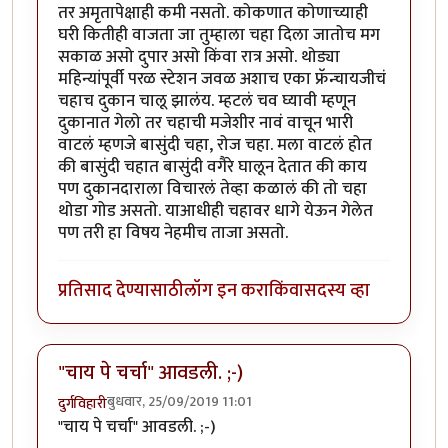
तर अमृतापेक्षाही कमी नसतो. कोकणात कोणाच्याही
घरी कितीही वाजता जा तुम्हाला चहा दिला जातोच मग
सकाळ असो दुपार असो किंवा रात्र असो. थोड्या
महिन्यांपूर्वी परळ स्टेशन जवळ अशाच एका फ्रॅन्चायजीचं
चहाच दुकान चालू झालंय. म्हटलं चव घ्यावी म्हणून
दुकानात गेलो तर चहाची मजेशीर नावं वाचून भारी
वाटलं म्हणजे बासुंदी चहा, रोज चहा. मला वाटलं होत
की बासुंदी चहात बासुंदी वगैरे घालून देतात की काय
पण दुकानदाराला विचारलं तेव्हा कळालं की तो चहा
थोडा गोड असतो. याआधीही चहावर धागे येऊन गेलेत
पण तरी हा विषय नेहमीच ताजा असतो.
प्रतिसाद देण्यासाठी
लॉग इन करा
किंवा
सदस्य व्हा
"चाय पे चर्चा" आवडली. ;-)
बुधवार, 25/09/2019 11:01
दुर्गविहारी
"चाय पे चर्चा" आवडली. ;-)