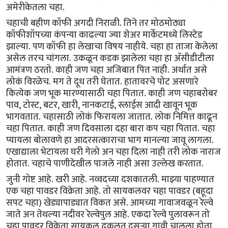
अमेरीकेतला चहा.
चहाची बहीण कॉफी अगदी निराळी. तिने तर मोठमोठ्या
कॉफीशॉपच्या कंपन्या काढल्या ज्या शेअर मार्केटमध्ये लिस्टेड
झाल्या. पण कॉफी हा लेखाचा विषय नाहीये. चहा हा ताजा केलेला
असेल तरच चांगला. उकळून कडक झालेला चहा हा अ‍ॅसीडीटीला
आमंत्रण ठरतो. काही जण चहा अजिबात पित नाही. अर्थात असे
लोकं विरळेच. मग ते दूध तरी घेतात. हातावरचे पोट असणारे
कित्येक जण भूक मारण्यासाठी चहा पितात. काही जण चहाबरोबर
पाव, टोस्ट, बटर, खारी, नानकटाई, स्लाईस आदी खावून भूक
भागवतात. चहासाठी लोकं फिरायला जातात. लोक निमित्त काढून
चहा पितात. काही जण दिवसाला दहा बारा कप चहा पितात. चहा
प्यायला बोलावणे हा आदरसत्काराचा भाग मानल्या जावू लागला.
एखाद्याला भेटायला घरी गेलो अन चहा दिला नाही तरी लोक नाराज
होतात. चहाचे पाणीदेखील पाजले नाही असा उल्लेख करतात.
जुनी गोष्ट आहे. खरी आहे. नव्वदच्या दशकातली. माझ्या पाहण्यात
एक चहा पावडर विक्रेता आहे. तो सायकलवर चहा पावडर (बहूदा
सपट चहा) खेड्यापाड्यात विकत असे. आमच्या गावाजवळून रेल्वे
जाते अन तेथल्या नदीवर रेल्वेपुल आहे. एकदा रेल्वे पुलावरून तो
चहा पावडर विक्रेता सायकल ढकलत दुसऱ्या गावी चालला होता.