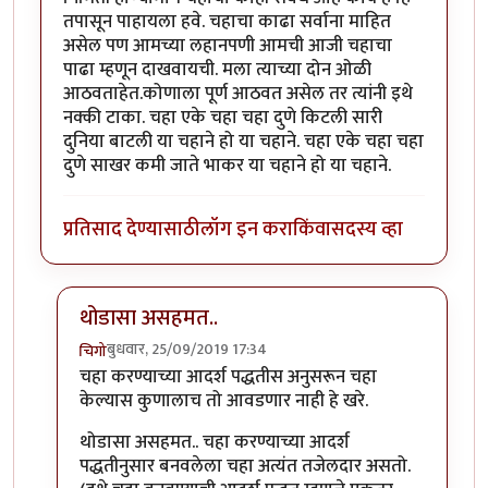
तपासून पाहायला हवे. चहाचा काढा सर्वाना माहित
असेल पण आमच्या लहानपणी आमची आजी चहाचा
पाढा म्हणून दाखवायची. मला त्याच्या दोन ओळी
आठवताहेत.कोणाला पूर्ण आठवत असेल तर त्यांनी इथे
नक्की टाका. चहा एके चहा चहा दुणे किटली सारी
दुनिया बाटली या चहाने हो या चहाने. चहा एके चहा चहा
दुणे साखर कमी जाते भाकर या चहाने हो या चहाने.
प्रतिसाद देण्यासाठी
लॉग इन करा
किंवा
सदस्य व्हा
थोडासा असहमत..
बुधवार, 25/09/2019 17:34
चिगो
In reply to
.
by
वकील साहेब
चहा करण्याच्या आदर्श पद्धतीस अनुसरून चहा
केल्यास कुणालाच तो आवडणार नाही हे खरे.
थोडासा असहमत.. चहा करण्याच्या आदर्श
पद्धतीनुसार बनवलेला चहा अत्यंत तजेलदार असतो.