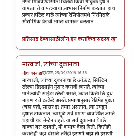
नफा मिळवण्यासाठी चितळे किंवा गोकुळ दुध न
वापरता ते वापरल्याचा आभास निर्माण करतात. हाच
प्रकार हाॅटेल वाले त्यांच्या रेसिपीजमधे निंरनिराळे
औद्योगिक ग्रेडची आम्ल वापरुन करतात.
प्रतिसाद देण्यासाठी
लॉग इन करा
किंवा
सदस्य व्हा
मारवाजी, त्यांच्या दुकानाचा
बुधवार, 25/09/2019 16:56
चौथा कोनाडा
In reply to
मला येवले सायबा आदी ब्रॅन्डेड चहा च्या विषयी क
मारवाजी, त्यांच्या दुकानाचा ले-ऑऊट, सिस्टिम
ठरेल्या डिझ्झाईन नुसार करावी लागते. त्यांच्या
पातेल्यांची साईझ ठरेली असते, ज्यात किती लि दुध
मावणार ते ठरलेले असते. प्रमाणानुसार रेडिमेड पुड्या
(चहा पत्ती, साखर इ) तयार असतात, त्या उघडून
दुधात टाकतात, त्यामुळे सर्व प्रमाण व्यवस्थित जमते.
चहाची चव मेन्टेन राहते. या सर्व दुकानात येवले
याण्चा बरा लागतो, मी बर्‍याच वेळा पितो. कितीही
कसलेही चहा ढोसले तरीही
इराणी चहा तो इराणी