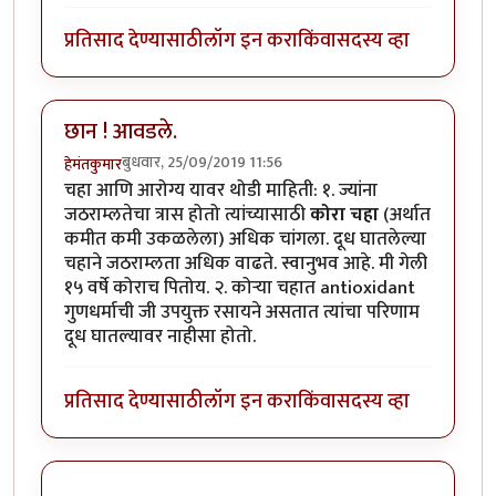
प्रतिसाद देण्यासाठी
लॉग इन करा
किंवा
सदस्य व्हा
छान ! आवडले.
बुधवार, 25/09/2019 11:56
हेमंतकुमार
चहा आणि आरोग्य यावर थोडी माहिती: १. ज्यांना
जठराम्लतेचा त्रास होतो त्यांच्यासाठी
कोरा चहा
(अर्थात
कमीत कमी उकळलेला) अधिक चांगला. दूध घातलेल्या
चहाने जठराम्लता अधिक वाढते. स्वानुभव आहे. मी गेली
१५ वर्षे कोराच पितोय. २. कोऱ्या चहात antioxidant
गुणधर्माची जी उपयुक्त रसायने असतात त्यांचा परिणाम
दूध घातल्यावर नाहीसा होतो.
प्रतिसाद देण्यासाठी
लॉग इन करा
किंवा
सदस्य व्हा
.