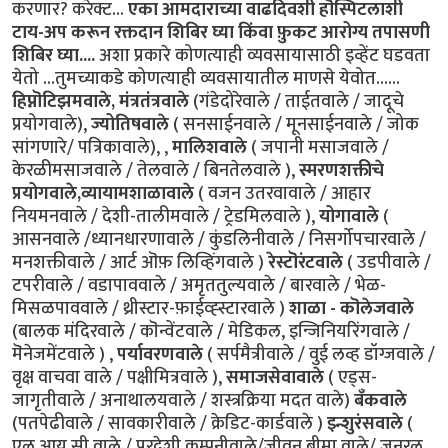
करणार? करेक्ट...
एका आमदाराच्या वाढदिवशी हॊस्पिटलाशी
टाय-अप करून रक्तदान शिबिर घ्या किंवा फ़ुकट आरोग्य तपासणी
शिबिर घ्या....
अशा प्रकारे कोणत्याही व्यवसायासाठी इव्हेंट घडवता
येतो ...तुमच्याकडे कोणत्याही व्यवसायातील माणसे येवोत......
हिप्नॊटिझमवाले,
मंत्रतंत्रवाले
(गंडेदोरेवाले / ताईतवाले / जादूचे
प्रयोगवाले),
ज्योतिषवाले
( सनसाईनवाले / मूनसाईनवाले / जोक
सांगणारे/ पत्रिकावाले), ,
मालिशवाले
( जपानी मसाजवाले /
केरळीमसाजवाले / तेलवाले / बिनतेलवाले ),
स्मरणशक्तीचे
प्रयोगवाले,व्यायामशाळावाले
( वजन उतरवावाले / आहार
नियमनवाले / देशी-तालीमवाले / ट्रेडमिलवाले ),
योगावाले
(
आसनवाले /ध्यानधारणावाले / कुंडलिनीवाले / निसर्गोपचारवाले /
मनशक्तीवाले / आर्ट ऒफ़ लिव्हिंगवाले )
रेस्टॊरंटवाले
( उडपीवाले /
टपरीवाले / वडापाववाले / अमृततुल्यवाले / बारवाले / भेळ-
मिसळपाववाले / थ्रीस्टार-फ़ाईव्ह्स्टारवाले )
शाळा - कॊलेजवाले
(बालक मंदिरवाले / कॊन्वेंटवाले / मेडिकल, इन्जिनियरिंगवाले /
मॆनेजमेंटवाले ) ,
पर्यावरणवाले
( सर्पमैत्रीवाले / वुई लव्ह डॉग्जवाले /
वृक्ष वाचवा वाले / पक्षीमित्रवाले ),
समाजसेवावाले
( एड्स-
जागृतीवाले / अनाथालयवाले / शस्त्रक्रिया मदत वाले)
बँकवाले
(पतपेढीवाले / सावकारीवाले / क्रेडिट-कार्डवाले )
इन्शुरंसवाले
(
एल आय सी वाले / परदेशी कम्पनीवाले/जीवन बीमा वाले/ जनरल