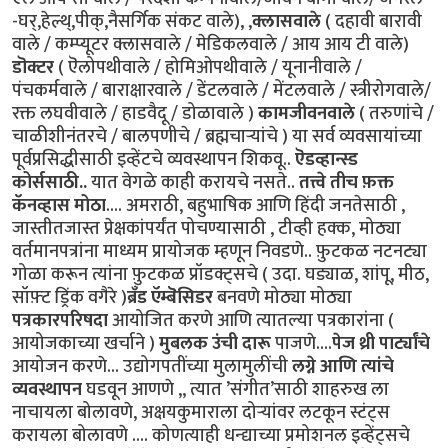
-घर्,हेल्थ्,पीक्,नैसर्गिक संकट वाले), ,
क्लासवाले
( दहावी बारावी
वाले / कम्प्यूटर क्लासवाले / मेडिकलवाले / आय आय टी वाले)
डॊक्टर
( ऎलोपथीवाले / होमिओपथीवाले / यूनानीवाले /
पंचकर्मवाले / बाराक्षारवाले / डेंटलवाले / मेंटलवाले / स्त्रीरोगवाले/
रक्त लघवीवाले / हाडवैदू / डोळावाले )
कामजीवनवाले
( तरुणांचे /
चाळीशीनंतरचे / बालपणीचे / ब्रह्मचार्‍यांचे ) या सर्व व्यवसायांच्या
पूर्वप्रसिद्धीसाठी इव्हेंटचे व्यवस्थापन शिकवू..
ऎडव्हान्स्ड
कोर्ससाठी..
यात वेगळे काही करायचे नसते..
तत्त्वे तीच फ़क्त
कॅनव्हास मोठा
.... अमराठी, बहुभाषिक आणि हिंदी जनतेसाठी ,
जास्तीतजास्त प्रेक्षकांपर्यंत पोचण्यासाठी , टीव्ही हक्क, मोठ्या
वर्तमानपत्रांना माध्यम प्रायोजक म्हणून निवडणे.. फ़ुटकळ नटनट्या
गोळा करून त्यांना फ़ुटकळ प्रॉडक्ट्सचे ( उदा. घड्याळ, शांपू, मीठ,
सॉफ़्ट ड्रिंक वगैरे )
ब्रँड ऍम्बॆसिडर
बनवणे मोठ्या मोठ्या
पत्रकारपरिषदा
आयोजित करणे आणि त्यातल्या पत्रकारांना (
आयोजकाच्या खर्चाने )
मुबलक उंची दारू
पाजणे....
पेज थ्री पार्ट्यांचे
आयोजन करणे... उद्योगपतींच्या मुलामुलींची
लग्ने आणि त्यांचे
व्यवस्थापन
घडवून आणणे ,, त्यात ’संगीत’साठी शाहरुख ला
नाचायला बोलावणे, अक्षयकुमाराला दोर्‍यांवर लटकून स्टंट्स
करायला बोलावणे .... कोणत्याही धन्द्याच्या प्रमोशनल इव्हेंट्सचे