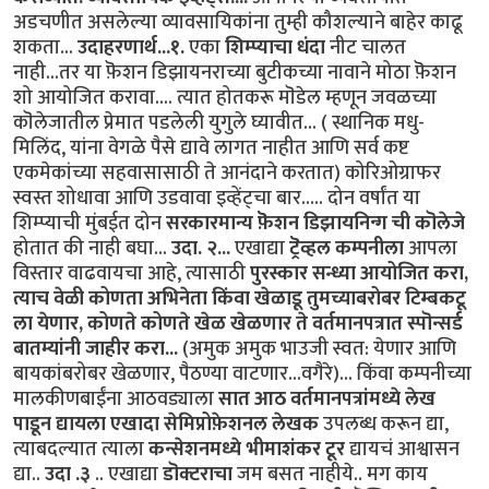
अडचणीत असलेल्या व्यावसायिकांना तुम्ही कौशल्याने बाहेर काढू
शकता...
उदाहरणार्थ...१.
एका
शिम्प्याचा धंदा
नीट चालत
नाही...तर या फ़ॆशन डिझायनराच्या बुटीकच्या नावाने मोठा फ़ॆशन
शो आयोजित करावा.... त्यात होतकरू मॊडेल म्हणून जवळच्या
कॊलेजातील प्रेमात पडलेली युगुले घ्यावीत... ( स्थानिक मधु-
मिलिंद, यांना वेगळे पैसे द्यावे लागत नाहीत आणि सर्व कष्ट
एकमेकांच्या सहवासासाठी ते आनंदाने करतात) कोरिओग्राफर
स्वस्त शोधावा आणि उडवावा इव्हेंट्चा बार..... दोन वर्षांत या
शिम्प्याची मुंबईत दोन
सरकारमान्य फ़ॆशन डिझायनिन्ग ची कॊलेजे
होतात की नाही बघा...
उदा. २...
एखाद्या
ट्रॆव्हल कम्पनीला
आपला
विस्तार वाढवायचा आहे, त्यासाठी
पुरस्कार सन्ध्या आयोजित करा,
त्याच वेळी कोणता अभिनेता किंवा खेळाडू तुमच्याबरोबर टिम्बकटू
ला येणार, कोणते कोणते खेळ खेळणार ते वर्तमानपत्रात स्पॊन्सर्ड
बातम्यांनी जाहीर करा...
(अमुक अमुक भाउजी स्वत: येणार आणि
बायकांबरोबर खेळणार, पैठण्या वाटणार...वगैरे)... किंवा कम्पनीच्या
मालकीणबाईंना आठवड्याला
सात आठ वर्तमानपत्रांमध्ये लेख
पाडून द्यायला एखादा सेमिप्रोफ़ेशनल लेखक
उपलब्ध करून द्या,
त्याबदल्यात त्याला
कन्सेशनमध्ये भीमाशंकर टूर
द्यायचं आश्वासन
द्या..
उदा .३
.. एखाद्या
डॊक्टराचा
जम बसत नाहीये.. मग काय