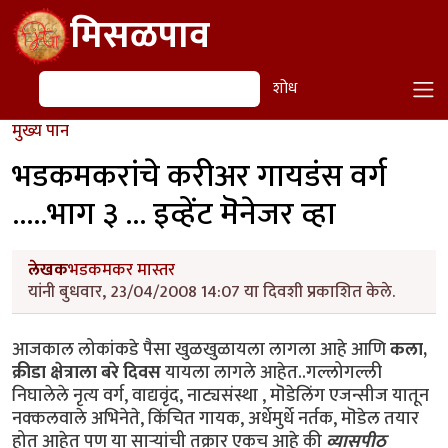
Skip to main content
मिसळपाव
शोध
शोध
मुख्य पान
भडकमकरांचे करीअर गायडंस वर्ग
.....भाग ३ ... इव्हेंट मॆनेजर व्हा
लेखक
भडकमकर मास्तर
यांनी बुधवार, 23/04/2008 14:07 या दिवशी प्रकाशित केले.
आजकाल लोकांकडे पैसा खुळखुळायला लागला आहे आणि
कला,
क्रीडा क्षेत्राला बरे दिवस
यायला लागले आहेत..गल्लोगल्ली
निघालेले नृत्य वर्ग, वाद्यवृंद, नाट्यसंस्था , मॊडेलिंग एजन्सीज यातून
नक्कलवाले अभिनेते, किंचित गायक, अर्धेमुर्धे नर्तक, मॊडेल तयार
होत आहेत पण या सार्‍यांची तक्रार एकच आहे की
व्यासपीठ