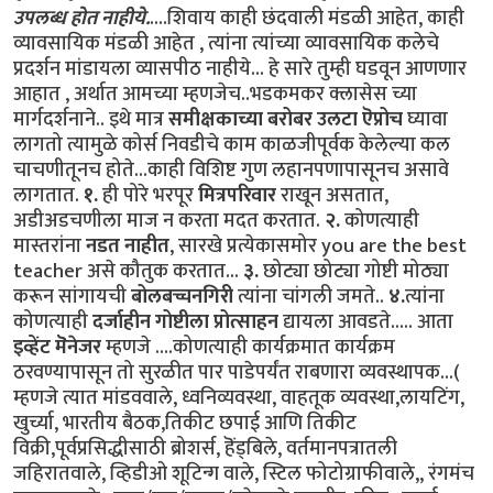
उपलब्ध होत नाहीये.
....शिवाय काही छंदवाली मंडळी आहेत, काही
व्यावसायिक मंडळी आहेत , त्यांना त्यांच्या व्यावसायिक कलेचे
प्रदर्शन मांडायला व्यासपीठ नाहीये... हे सारे तुम्ही घडवून आणणार
आहात , अर्थात आमच्या म्हणजेच..भडकमकर क्लासेस च्या
मार्गदर्शनाने.. इथे मात्र
समीक्षकाच्या बरोबर उलटा ऎप्रोच
घ्यावा
लागतो त्यामुळे कोर्स निवडीचे काम काळजीपूर्वक केलेल्या कल
चाचणीतूनच होते...काही विशिष्ट गुण लहानपणापासूनच असावे
लागतात.
१.
ही पोरे भरपूर
मित्रपरिवार
राखून असतात,
अडीअडचणीला माज न करता मदत करतात.
२.
कोणत्याही
मास्तरांना
नडत नाहीत
, सारखे प्रत्येकासमोर you are the best
teacher असे कौतुक करतात...
३.
छोट्या छोट्या गोष्टी मोठ्या
करून सांगायची
बोलबच्चनगिरी
त्यांना चांगली जमते..
४.
त्यांना
कोणत्याही
दर्जाहीन गोष्टीला प्रोत्साहन
द्यायला आवडते..... आता
इव्हेंट मॆनेजर
म्हणजे ....कोणत्याही कार्यक्रमात कार्यक्रम
ठरवण्यापासून तो सुरळीत पार पाडेपर्यंत राबणारा व्यवस्थापक...(
म्हणजे त्यात मांडववाले, ध्वनिव्यवस्था, वाहतूक व्यवस्था,लायटिंग,
खुर्च्या, भारतीय बैठक,तिकीट छपाई आणि तिकीट
विक्री,पूर्वप्रसिद्धीसाठी ब्रोशर्स, हॆंड्बिले, वर्तमानपत्रातली
जहिरातवाले, व्हिडीओ शूटिन्ग वाले, स्टिल फोटोग्राफीवाले,, रंगमंच