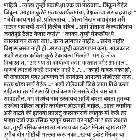
पाहिजे... त्याला तुम्ही एकापेक्षा एक ला पाठवाच...जिंकून येईल
जिंकून...आहात कुठे? फ़क्त कार्यक्रमांचा, प्रेक्षकांचा सराव हवा हां
"
" बेबी काय गाते हो, प्रतिलताच.... तिला निदान वाद्यवृंदात तरी
गाऊन पहायची सन्धी दिलीच पहिजे... अहो प्रोग्राम्स केल्याशिवाय
जनतेपुढे टॆलंट येणार कसं?"
" काका, तुम्ही मैफ़लींमध्ये
काव्यवाचन करता का?.. काय सांगता? नाही?.... खरंच नाही?
विश्वास बसत नाही हो...खरंच तुम्ही काव्यगायन करा...आजकाल
अशी सशक्त कविता कुठे ऐकायला मिळते?"
मग हे लोक
विचारतात, " अरे पण तो कार्यक्रम कसा करतात वगैरे आम्हाला...
म्हणजे त्यातलं काही समजत नाही रे..."....
"काही घाबरू नका हो,
मी कशालाय मग? आपणच तो कार्यक्रम आपल्या संस्थेतर्फ़े करू ,
फ़क्त थोडा खर्च येईल...." अशी टोलेबाजी जिथे जाता तिथे करत
राहिलात तर पोरासाठी खर्च करणारे असले दोन चार बाप
सापडतील, मग संस्थेचं नाव ठरवायचं आणि बघता बघता तुमच्या
संस्थेचा पहिला जाहीर कार्यक्रम होऊनही जाईल... आता काहींना
असे वाटते की इतक्या फ़ालतु कलाकाराचे कौतुक मी केले तर
माझा दर्जा एक रसिक म्हणून घसरत तर नाही ना ?
एक लक्षात
घ्या, तुम्ही रसिक बनायला आलाय का इव्हेंट मॆनेजर व्हायला??
उगीच दोन गोष्टींची गल्लत करू नका...खर्‍या इव्हेंट मॆनेजर चा