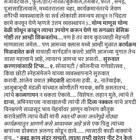
सजावटवाले , फ़ूल/हार/नारळ/बुकेवाले,तसबीर, फ़ीत , समई,
पूजासाहित्यवाले, मध्यंतरातला चहा, कार्यक्रमानंतरचे जेवण
वगैरेची व्यवस्थावाले या सर्व लोकांशी समन्वय साधून न चिडता
कामे करवून घेणे म्हणजे उत्तम व्यवस्थापन )...
योग्य माणूस योग्य
वेळी शोधून काढून त्याचा उपयोग करून घेणे या सगळ्या बेसिक
गोष्टी तर आम्ही शिकवतोच.
....पण हे तर काय कुठच्याही मेहनती
माणसाला जमेल... पण आमच्या क्लास मध्ये आम्ही मुळात
कार्यक्रम
मिळवावेत कसे
यावरही मार्गदर्शन करतो आणि आजच्या युगात तेच
जास्त महत्त्वाचे आहे, त्यावरच आमचा भर असतो...
सुरुवात
करणायांसाठी टिप्स....
१.
सोसायटी / कॊलनीचा गणेशोत्सव ,
किंवा छोटी स्नेहसंमेलने यांच्या व्यवस्थापनाने सुरुवात
करावी..शालेय वयात
उमेदवारी
व्हायला हवी..
२..
नातेवाईक,
आजूबाजूची मंडळी यांच्यात कोणीतरी गायक, कवि असतातच..
त्यांचे
काव्यगायन
न थकता ऐकावे..... विशेषत: लहान मुले, त्यांचे ते
डान्स,
अभिनयाच्या नावाखालची त्यांची ती
दिव्य नक्कल
यांचे अगदी
विनम्रपणे साळसूद भाव चेहर्यावर आणून वारेमाप कौतुक
करावेआणि त्याच वेळी यांनी
स्वत:ची कला जनतेपुढे मोठ्या
कार्यक्रमातून आणणे कसे आवश्यक आहे
असे एक पिलू त्यांच्या
बापांच्या डोक्यात अलगद सोडून द्यावे...... त्यासाठी काही वाक्यांचे
संच...
" बबडू काय सुंदर नाचतो, त्याला तुम्ही खरंतर नीट ट्रेन केलं