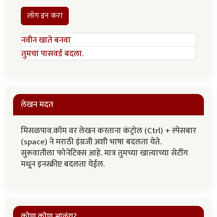
लॉग इन करा
नवीन खाते बनवा
तुमचा पासवर्ड बदला.
लेखन मदत
मिसळपाव.कॉम वर लेखन करताना कंट्रोल (Ctrl) + स्पेसबार
(space) ने मराठी इंग्रजी अशी भाषा बदलता येते.
सुरूवातीला फोनेटिक्स आहे. मात्र तुमच्या खात्याच्या सेटींग
मधून इनस्क्रीप्ट बदलता येईल.
कोण कोण आलंय?