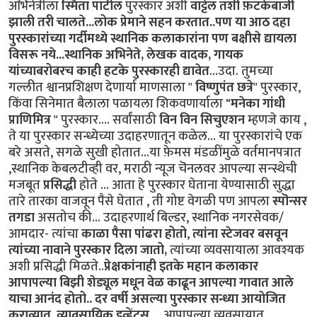
अभिनेत्रीला
स्मिता पाटील
पुरस्कार अशी
वाट्टेल तशी फ़टकेबाजी
झाली तरी चालते...लोक प्रेमाने सहन करतात..पण या आठ दहा
पुरस्कारांच्या गर्दीमध्ये स्थानिक कलाकारांना पण बक्षीसे द्यायला
विसरू नये...स्थानिक अभिनेते, लेखक वादक, गायक
यांच्याबरोबरच काही हटके पुरस्कारही द्यावेत
...उदा. तुमच्या
गल्लीत श्वानप्रशिक्षण देणार्या माणसाला "
विष्णुपंत छत्रे
" पुरस्कार,
किंवा सिनेमात बैलाला पळायला शिकवणार्याला
"मनेका गांधी
प्राणिमित्र
" पुरस्कार.... सर्वांसाठी
विन विन सिचुएशन
म्हणजे काय ,
ते या पुरस्कार सन्ध्येच्या उदाहरणातून कळेल... या पुरस्कारांचे एक
बरे असते, सगळे सुखी होतात...या फ़ेमस मंडळींमुळे वर्तमानपत्रात
,स्थानिक केबलटीव्ही वर, मराठी न्यूज चॆनलवर आपल्या सन्स्थेची
मजबूत
प्रसिद्धी
होते ... आता हे पुरस्कार घेताना येण्यासाठी सुद्धा
तारे तारका वाजवून पैसे घेतात , ती गोष्ट वेगळी पण आपला
स्पॊन्सर
तगडा
असतोच की... उदाहरणार्थ बिल्डर, स्थानिक नगरसेवक/
आमदार- त्यांचा
काळा पैसा पांढरा होतो
,
त्यांना स्टेजवर बसवून
त्यांच्या नावाने पुरस्कार दिला जातो,
त्यांच्या व्यवसायाला आवश्यक
अशी प्रसिद्धी मिळते..
प्रेक्षकांनाही इतके महान कलाकार
आपापल्या बिझी शेड्यूल मधून वेळ काढून आपल्या गावात आले
याचा आनंद होतो..
दर वर्षी असल्या पुरस्कार सन्ध्या आयोजित
कराव्यात.
व्यावसायिक इव्हेंट्स....
आपापल्या व्यवसायात