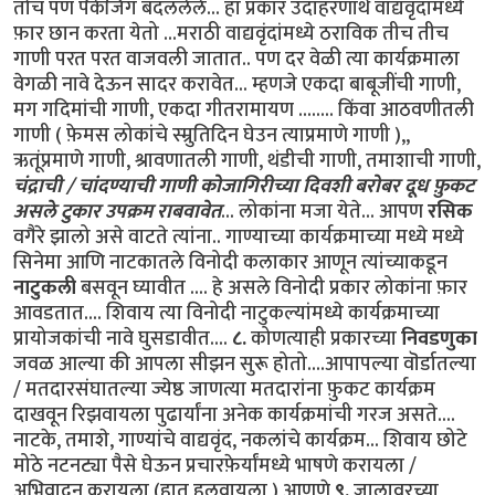
तोच पण पॆकेजिंग बदललेले... हा प्रकार उदाहरणार्थ वाद्यवृंदांमध्ये
फ़ार छान करता येतो ...मराठी वाद्यवृंदांमध्ये ठराविक तीच तीच
गाणी परत परत वाजवली जातात.. पण दर वेळी त्या कार्यक्रमाला
वेगळी नावे देऊन सादर करावेत... म्हणजे एकदा बाबूजींची गाणी,
मग गदिमांची गाणी, एकदा गीतरामायण ........ किंवा आठवणीतली
गाणी ( फ़ेमस लोकांचे स्म्रुतिदिन घेउन त्याप्रमाणे गाणी ),,
ऋतूंप्रमाणे गाणी, श्रावणातली गाणी, थंडीची गाणी, तमाशाची गाणी,
चंद्राची / चांदण्याची गाणी कोजागिरीच्या दिवशी बरोबर दूध फ़ुकट
असले टुकार उपक्रम राबवावेत
... लोकांना मजा येते... आपण
रसिक
वगैरे झालो असे वाटते त्यांना.. गाण्याच्या कार्यक्रमाच्या मध्ये मध्ये
सिनेमा आणि नाटकातले विनोदी कलाकार आणून त्यांच्याकडून
नाटुकली
बसवून घ्यावीत .... हे असले विनोदी प्रकार लोकांना फ़ार
आवडतात.... शिवाय त्या विनोदी नाटुकल्यांमध्ये कार्यक्रमाच्या
प्रायोजकांची नावे घुसडावीत....
८.
कोणत्याही प्रकारच्या
निवडणुका
जवळ आल्या की आपला सीझन सुरू होतो....आपापल्या वॊर्डातल्या
/ मतदारसंघातल्या ज्येष्ठ जाणत्या मतदारांना फ़ुकट कार्यक्रम
दाखवून रिझवायला पुढार्यांना अनेक कार्यक्रमांची गरज असते....
नाटके, तमाशे, गाण्यांचे वाद्यवृंद, नकलांचे कार्यक्रम... शिवाय छोटे
मोठे नटनट्या पैसे घेऊन प्रचारफ़ेर्यांमध्ये भाषणे करायला /
अभिवादन करायला (हात हलवायला ) आणणे
९.
जालावरच्या