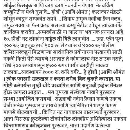
ऒर्कुट फ़ेसबुक
आणि काय काय नवनवीन येणाया नेटवर्किंग
कम्युनिटीज मध्ये घुसावे... हौशी ( आणि श्रीमंत ) कलाकार मंडळी
शोधून काढून सम्पर्कात रहावे.... शिवाय अमुक कवीचा फ़ॆन क्लब,
तमुक गवयाचा फ़ॆन क्लब असल्या कम्युनिटीज शोधून त्यांच्यातर्फ़े
कार्यक्रम करावेत...सम्पर्कासाठी या जालाचा भयानक फ़ायदा आहे.
१०.
हौशी नट लोकांना
वाट्टेल ती बिले
लावावीत..... उदा. प्लॅन पूजा
२०० रु.; वाहतूक खर्च ५०० रु; सेटचा खर्च ४००० रु; पोलीस
कमिशनरकडून मिळणार्‍या सार्वजनिक प्रयोगाच्या परवानगी साठी
नक्की किती पैसे घ्यायचे असतात ते कोणालाच नीट ठाउक नसते,
तिथे ५०० रुपयांपासून १५०० रुपयांपर्यंत काहीही आकडा
टाकावा...व्यवस्थापन १००० रु. वगैरे वगैरे....
हे हौशी ( आणि श्रीमंत
) लोक फारशी खळखळ न करता लगेच बिल चुकते करतात.
या
गोष्टी करेपर्यन्त तुम्ही थोडे प्रस्थापित आणि अनुभवी इव्हेन्ट मॆनेजर
होऊ लागला आहात
.... मग तुमच्या संस्थेच्या नावाने
पुरस्कार
सन्ध्या
आयोजित करायची . सद्ध्याची नवीन फ़ॆशन म्हणजे एकाच
वेळी अनेक पुरस्कार वाटायचे आणि त्यानिमित्ताने भरपूर फ़ेमस
माणसे बोलवायची... किंचित नट गायकाला
बालगन्धर्व
पुरस्कार ,
आत्ता मिसरूड फ़ुटलेल्या टीव्हीवरील लोकप्रिय अभिनेत्याला एकदम
चिन्तामणराव कोल्हटकर
पुरस्कार, आत्ता पदार्पण केलेल्या