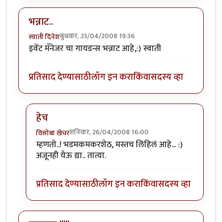
भन्नाट..
बुधवार, 23/04/2008 19:36
स्वाती दिनेश
इवेंट मॅनेजर चा गायडन्स भन्नाट आहे,:) स्वाती
प्रतिसाद देण्यासाठी
लॉग इन करा
किंवा
सदस्य व्हा
हेच
शनिवार, 26/04/2008 16:00
विसोबा खेचर
In reply to
भन्नाट..
by
स्वाती दिनेश
म्हणतो..! भडमकमकरशेठ, मस्तच लिहिलं आहे... :)
अजूनही येऊ द्या.. तात्या.
प्रतिसाद देण्यासाठी
लॉग इन करा
किंवा
सदस्य व्हा