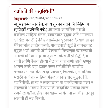
वक्रोक्ती की वस्तुस्थिती?
गुरुवार, 24/04/2008 14:27
विसुनाना
स्_भडकमकरसाहेब, काय तुफान वक्रोक्ती लिहिताय
तुम्ही!(ही वक्रोक्ती नव्हे.)
आमच्या 'जागतिक मराठी
वक्रोक्त साहित्य मंडळ, वाकडवाट बुद्रुक' तर्फे आपणास
'अखिल मराठी ई-विश्व वक्रलेखन पुरस्कार' देण्याचे आम्ही
मेहेरबानांस जाहीर करतो. माकडवाडी खुर्द ते वाकडवाट
बुद्रुक अशी आपली जंगी बैलगाडी मिरवणूक काढण्याची
आमची मनिषा आहे. या वृत्ताला योग्य ती प्रसिद्धी देता
यावी आणि बैलगाडीच्या बैलांना चारापाणी व्हावे म्हणून
आपण रुपये दहा हजार फक्त मनीऑर्डरने खालील
पत्त्यावर पाठवावेतः स.दा. खाणारे, चिटणीस, जागतिक
मराठी वक्रोक्त साहित्य मंडळ, वाकडवाट बुद्रुक, जि.
गडचिरोली. ता.क. नक्षलवाद्यांना या कार्यक्रमाला हजर
न
राहण्याचे आमंत्रण देण्यासाठी कदाचित एखादा लाख
रुपये लागतील. तेंव्हा कार्यक्रमास येताना त्याचीही तरतूद
असावी ही नम्र विनंती.