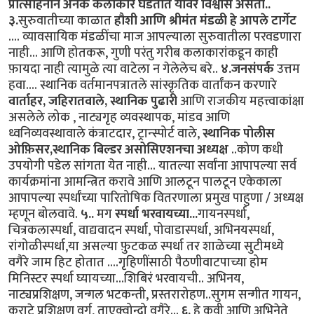
प्रोत्साहनाने अनेक कलाकार घडतात यावर विश्वास असतो..
३.
सुरुवातीच्या काळात
हौशी आणि श्रीमंत मंडळी हे आपले टार्गेट
.... व्यावसायिक मंडळींचा माज आपल्याला सुरुवातीला परवडणारा
नाही... आणि होतकरू, गुणी परंतु गरीब कलाकारांकडून काही
फ़ायदा नाही त्यामुळे त्या वाटेला न गेलेलेच बरे..
४.
जनसंपर्क
उत्तम
हवा.... स्थानिक वर्तमानपत्रातले सांस्कृतिक वार्तांकन करणारे
वार्ताहर, जहिरातवाले, स्थानिक पुढारी
आणि राजकीय महत्त्वाकांक्षा
असलेले लोक , नाट्यगृह व्यवस्थापक, मांडव आणि
ध्वनिव्यवस्थावाले कंत्राटदार, ट्रान्स्पोर्ट वाले,
स्थानिक पोलीस
ओफ़िसर,स्थानिक बिल्डर असोसिएशनचा अध्यक्ष
..कोण कधी
उपयोगी पडेल सांगता येत नाही... यातल्या सर्वांना आपापल्या सर्व
कार्यक्रमांना आमन्त्रित करावे आणि आलटून पालटून एकेकाला
आपापल्या स्पर्धांच्या पारितोषिक वितरणाला प्रमुख पाहुणा / अध्यक्ष
म्हणून बोलवावे.
५..
मग
स्पर्धा भरवायच्या...
गायनस्पर्धा,
चित्रकलास्पर्धा, वाद्यवादन स्पर्धा, पोवाडास्पर्धा, अभिनयस्पर्धा,
रांगोळीस्पर्धा,या असल्या फ़ुटकळ स्पर्धा तर शाळेच्या सुटीमध्ये
वगैरे जाम हिट होतात ....गृहिणींसाठी पैठणीवाटपाच्या होम
मिनिस्टर स्पर्धा घ्यायच्या...शिबिरं भरवायची.. अभिनय,
नाट्यप्रशिक्षण, जन्गल भटकन्ती, प्रस्तरारोहण..सुगम सन्गीत गायन,
कराटे प्रशिक्षण वर्ग, ताएक्वोन्दो वगैरे...
६.
हे कवी आणि अभिनेते