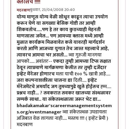
क्लासच !!!!!
बुधवार, 23/04/2008 20:40
मदनबाण
योग्य माणूस योग्य वेळी शोधून काढून त्याचा उपयोग
करून घेणे या सगळ्या बेसिक गोष्टी तर आम्ही
शिकवतोच.....पण हे तर काय कुठच्याही मेहनती
माणसाला जमेल... पण आमच्या क्लास मध्ये आम्ही
मुळात कार्यक्रम मिळवावेत कसे यावरही मार्गदर्शन
करतो आणि आजच्या युगात तेच जास्त महत्त्वाचे आहे,
त्यावरच आमचा भर असतो...
व्वा गुरुजी मानगया
आपको...... अवांतरः--
एकदा तुम्ही आमच्या टिप्स लक्षात
ठेवून त्याप्रमाणे मार्गक्रमणा केलीत तर तुम्ही दर्जेदार
इव्हेंट मॆनेजर होणारच
मला याची १०० % खात्री आहे.....
जरा कल्पनाशक्तीला चालना द्या
दिली.....
इव्हेंट
मॅनेजमेंटचे अमर्याद जग तुमच्यापुढे खुले होईलच
ह्म्म.....
प्रश्नच नाही...
?
लवकरात लवकर खालच्या संस्थळावर
सम्पर्क साधा.. या संकेतस्थळाला जरूर भेट द्या...
bhadakamakar'scareermanagementsystem
s.org/eventmanager
व्वा संकेतस्थळ उघडायला
अजिबात वेळ लागला नाही..... मस्तच !!!! ( इव्हेंट प्रेमी )
मदनबाण