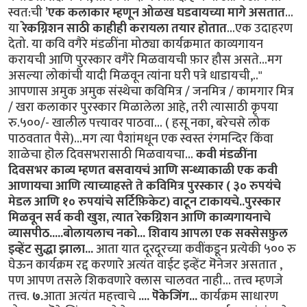
स्वत:ची
’एक कलाकार म्हणून ओळख घडवायच्या मागे असतात
...
या
रेकग्निशन साठी काहीही करायला तयार होतात
...एक उदाहरण
देतो. या कवि वगैरे मंडळींना मोठ्या कार्यक्रमात काव्यगायन
करायची आणि पुरस्कार वगैरे मिळवायची फ़ार हौस असते...मग
असल्या लोकांची यादी मिळवून त्यांना घरी पत्रे धाडायची,.."
आपणास अमुक अमुक संस्थेचा कविमित्र / जनमित्र / कामगार मित्र
/ खरा कलाकार पुरस्कार मिळालेला आहे, तरी त्यासाठी कृपया
रु.५००/- खालील पत्त्यावर पाठवा... ( हसू नका, बरेचसे लोक
पाठवतात पैसे)...मग त्या पैशांमधून एक स्वस्त रंगमन्दिर किंवा
शाळेचा हॊल दिवसभरासाठी मिळवायचा...
कवी मंडळींना
दिवसभर काव्य म्हणत बसवायचं आणि सन्ध्याकाळी एक कवी
आणायचा आणि त्याच्याहस्ते ते कविमित्र पुरस्कार ( ३० रुपयंचे
मेडल आणि १० रुपयांचे सर्टिफ़िकेट) वाटून टाकायचे..पुरस्कार
मिळवून सर्व कवी खुश, त्यात रेकग्निशन आणि काव्यगायनाचे
व्यासपीठ.....बोलायलाच नको... शिवाय आपला एक सक्सेसफ़ुल
इव्हेंट सुद्धा झाला...
आता यात दूरदूरच्या कवींकडून प्रत्येकी ५०० रु
घेऊन कार्यक्रम रद्द करणारे अत्यंत वाईट इव्हेंट मॆनेजर असतात ,
पण आपण तसले शिकवणारे क्लास चालवत नाही... तत्त्व म्हणजे
तत्त्व.
७.
आता अत्यंत महत्त्वाचे
.... पॆकेजिंग...
कार्यक्रम साधारण