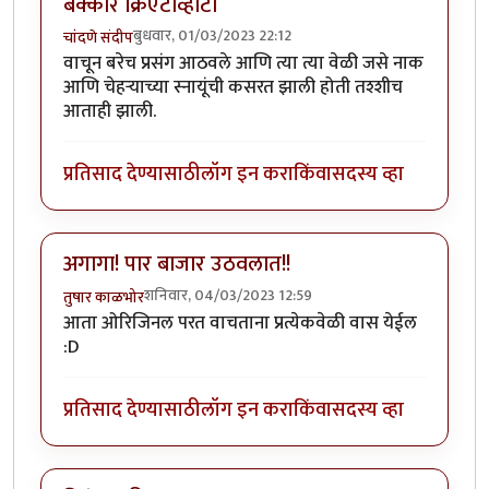
बेक्कार क्रिएटीव्हीटी
बुधवार, 01/03/2023 22:12
चांदणे संदीप
वाचून बरेच प्रसंग आठवले आणि त्या त्या वेळी जसे नाक
आणि चेहऱ्याच्या स्नायूंची कसरत झाली होती तश्शीच
आताही झाली.
प्रतिसाद देण्यासाठी
लॉग इन करा
किंवा
सदस्य व्हा
अगागा! पार बाजार उठवलात!!
शनिवार, 04/03/2023 12:59
तुषार काळभोर
आता ओरिजिनल परत वाचताना प्रत्येकवेळी वास येईल
:D
प्रतिसाद देण्यासाठी
लॉग इन करा
किंवा
सदस्य व्हा