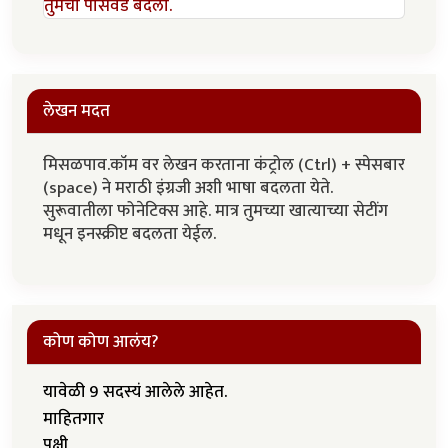
तुमचा पासवर्ड बदला.
लेखन मदत
मिसळपाव.कॉम वर लेखन करताना कंट्रोल (Ctrl) + स्पेसबार
(space) ने मराठी इंग्रजी अशी भाषा बदलता येते.
सुरूवातीला फोनेटिक्स आहे. मात्र तुमच्या खात्याच्या सेटींग
मधून इनस्क्रीप्ट बदलता येईल.
कोण कोण आलंय?
यावेळी 9 सदस्यं आलेले आहेत.
माहितगार
पक्षी