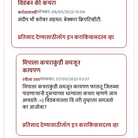
विडंबन की कचरा
सोमवार, 06/03/2023 13:06
कर्नलतपस्वी
संदीप भौ बरोबर सहमत. बेक्कार क्रिएटिव्हीटी.
प्रतिसाद देण्यासाठी
लॉग इन करा
किंवा
सदस्य व्हा
मिपाला कचराकुंडी समजून
कायपण
मंगळवार, 07/03/2023 02:57
रंगीला रतन
In reply to
विडंबन की कचरा
by
कर्नलतपस्वी
मिपाला कचराकुंडी समजून कायपण फालतू जिलब्या
पाडणाऱ्यानी दुसऱ्याच्या धाग्याला कचरा म्हणणे जाम
आवडले :=) विडंबनातला वि तरी तुम्हाला समजतो
का आजोबा?
प्रतिसाद देण्यासाठी
लॉग इन करा
किंवा
सदस्य व्हा