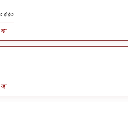
झल होईल
व्हा
व्हा