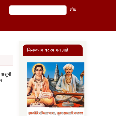
शोध
शोध
मिसळपाव वर स्वागत आहे.
श्रूंनी
ार