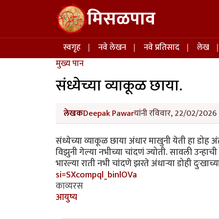
Skip to main content
मिसळपाव
Main navigation
स्वगृह
नवे लेखन
नवे प्रतिसाद
लेख
मुख्य पान
संध्येच्या व्याकूळ छाया.
लेखक
Deepak Pawar
यांनी रविवार, 22/02/2026 
संध्येच्या व्याकूळ छाया अंधार माखुनी येती हा डोह अं
विझुनी गेल्या नभीच्या चांदणं ज्योती. सावली उन्हाची
भारल्या राती नभी चांदणे झरते अंधाऱ्या डोही दुःखाच
si=SXcompql_binlOVa
काव्यरस
आयुष्य