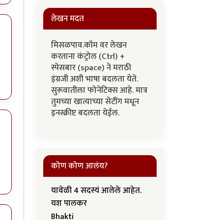
लेखन मदत
मिसळपाव.कॉम वर लेखन
करताना कंट्रोल (Ctrl) +
स्पेसबार (space) ने मराठी
इंग्रजी अशी भाषा बदलता येते.
सुरूवातीला फोनेटिक्स आहे. मात्र
तुमच्या खात्याच्या सेटींग मधून
इनस्क्रीप्ट बदलता येईल.
कोण कोण आलंय?
यावेळी 4 सदस्यं आलेले आहेत.
यश पालकर
Bhakti