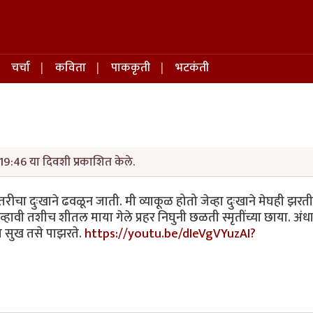
चर्चा
कविता
पाककृती
भटकंती
19:46 या दिवशी प्रकाशित केले.
तरीचा दुःखाने ढवळून जाती. मी व्याकूळ होतो जेव्हा दुःखाने मेघही झरती अ
 व्हावी तशीच शीतल माया गेले प्रहर निघुनी छळती स्मृतींच्या छाया. अंध
्या सुख तसे पाझरते.
https://youtu.be/dIeVgVYuzAI?