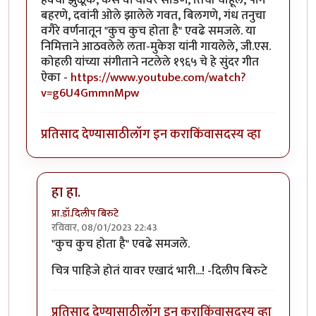
हवेची झुळूक, केस वार्‍यावर सोडणे, तिची चाहूल, पाने
बहरणे, दवांनी ओले झालेले गवत, बिलगणे, गंध तनुचा
वगैरे वर्णनातून "कुच कुच होता है" एवढे समजले. या
निमित्ताने आठवलेले लता-मुकेश यांनी गायलेले, जी.एस.
कोहली यांच्या संगीताने नटलेले १९६५ चे हे सुंदर गीत
ऐका -
https://www.youtube.com/watch?
v=g6U4GmmnMpw
प्रतिसाद देण्यासाठी
लॉग इन करा
किंवा
सदस्य व्हा
हा हा.
प्रा.डॉ.दिलीप बिरुटे
रविवार, 08/01/2023 22:43
In reply to
"कुच कुच होता है" एवढे समजले.
by
चित्रगुप्त
"कुच कुच होता है" एवढे समजले.
चित्र पाहिजे होतं यावर एखादं भारी...! -दिलीप बिरुटे
प्रतिसाद देण्यासाठी
लॉग इन करा
किंवा
सदस्य व्हा