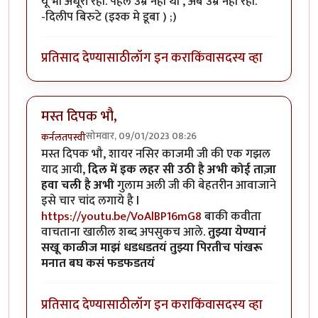
यू भी अधूरी रही. पहले उम्र नही थी , अब उम्र नही रही.
-दिलीप बिरुटे (इश्क मे डूबा ) ;)
प्रतिसाद देण्यासाठी
लॉग इन करा
किंवा
सदस्य व्हा
मस्त दिपक भौ,
सोमवार, 09/01/2023 08:26
कर्नलतपस्वी
मस्त दिपक भौ, शायर नसिर काजमी जी की एक गझल
याद आयी,
दिल में इक लहर सी उठी है अभी कोई ताज़ा
हवा चली है अभी
गुलाम अली जी की बेहतरीन आवाजाने
इसे चार चांद लगाये है l
https://youtu.be/VoAlBP16mG8
बाकी कवीता
वाचताना खालील शब्द अपसुकच आले.
तुझ्या येण्यानं
सखू काळीज माझं धडधडतयं तुझ्या पिरतीच पांखरू
मनात बघ कसं फडफडतयं
प्रतिसाद देण्यासाठी
लॉग इन करा
किंवा
सदस्य व्हा