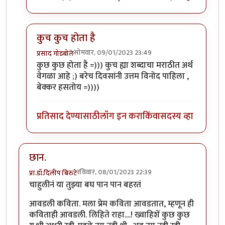
कुच कुच होता है
सोमवार, 09/01/2023 23:49
प्रसाद गोडबोले
In reply to
"कुच कुच होता है" एवढे समजले.
by
चित्रगुप्त
कुछ कुछ होता है =))) कुच ह्या शब्दाचा मराठीत अर्थ
वेगळा आहे ;) बरेच दिवसांनी उत्तम विनोद पाहिला ,
बेक्कर हसतोय =))))
प्रतिसाद देण्यासाठी
लॉग इन करा
किंवा
सदस्य व्हा
छान.
रविवार, 08/01/2023 22:39
प्रा.डॉ.दिलीप बिरुटे
चाहुलीनं या तुझ्या बघ पान पान बहरतं
आवडली कविता. मला प्रेम कविता आवडतात, म्हणून ही
कविताही आवडली. लिहिते राहा....! ख्वाहिशें कुछ कुछ